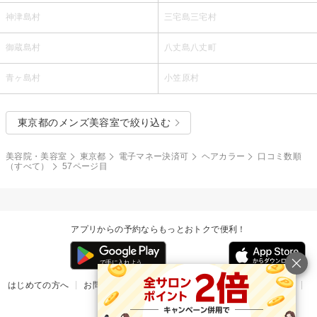
神津島村
三宅島三宅村
御蔵島村
八丈島八丈町
青ヶ島村
小笠原村
東京都のメンズ美容室で絞り込む
美容院・美容室
東京都
電子マネー決済可
ヘアカラー
口コミ数順
（すべて）
57ページ目
アプリからの予約ならもっとおトクで便利！
はじめての方へ
お問い合わせ
ヘルプ
リリース情報
利用規約
掲載ご希望のサロン様