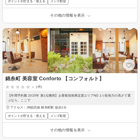
ポイントが貯まる・使える
メンズ歓迎
その他の情報を表示
錦糸町 美容室 Conforto 【コンフォルト】
-
(-件)
【年間予約数 2025年 第1位獲得】お客様技術満足度エリアNO.1☆技術力の高さで選
ぶなら、ここで
アクセス：JR総武線 錦糸町駅 徒歩2分
ポイントが貯まる・使える
メンズ歓迎
その他の情報を表示