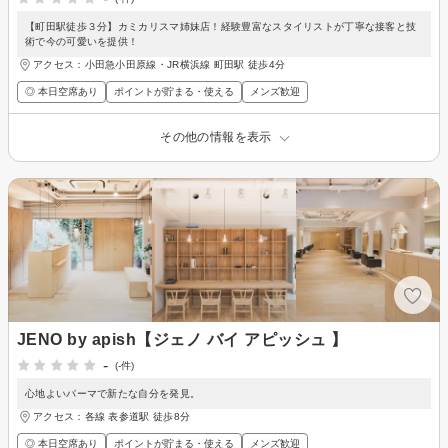
【町田駅徒歩３分】カミカリスマ姉妹店！経験豊富なスタイリストが丁寧な接客と技
術で今の可愛いを提供！
アクセス：小田急小田原線・JR横浜線 町田駅 徒歩4分
◎ 本日空席あり
ポイントが貯まる・使える
メンズ歓迎
その他の情報を表示
JENO by apish【ジェノ バイ アピッシュ 】
-
(-件)
心地よいパーマで新たな自分を発見。
アクセス：各線 表参道駅 徒歩8分
◎ 本日空席あり
ポイントが貯まる・使える
メンズ歓迎