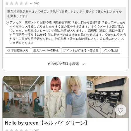
-
(-件)
高立地原宿老舗サロンで幅広い世代から支持！トレンドも押さえて褒められスタイル
を提案します♪
アクセス：東京メトロ副都心線 明治神宮前駅 ７番出口から徒歩1分 ７番出口を出たら
すぐ右手にある道に入りましたらすぐ左の道をすすみます。１００メートルほど進ん
でいただいた駐車場とローソンの間に当店があります。、原宿駅【東口】東口を出て
右手側信号を渡り【ZOFF】側に行きそのまま表参道沿いを進みます。交差点に突き当
たり右に曲がり明治通りを進み、神宮前駅７番出口隣の道に入り、左に進んだところ
に当店があります
◎ 本日空席あり
楽天スーパーDEAL
ポイントが貯まる・使える
メンズ歓迎
その他の情報を表示
Nelle by green【ネル バイ グリーン】
-
(-件)