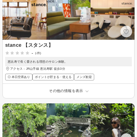
stance 【スタンス】
-
(-件)
恵比寿で長く愛される理想のサロン体験。
アクセス：JR山手線 恵比寿駅 徒歩3分
◎ 本日空席あり
ポイントが貯まる・使える
メンズ歓迎
その他の情報を表示