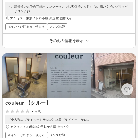
＊ご新規様のみ予約可能＊マンツーマンで接客◎若い女性からの高い支持のプライベ
ートサロン☆彡
アクセス：東京メトロ各線 銀座駅 徒歩3分
ポイントが貯まる・使える
メンズ歓迎
その他の情報を表示
couleur 【クルー】
-
(-件)
《少人数のプライベートサロン》上質プライベートサロン
アクセス：JR総武線 千駄ケ谷駅 徒歩5分
ポイントが貯まる・使える
メンズ歓迎