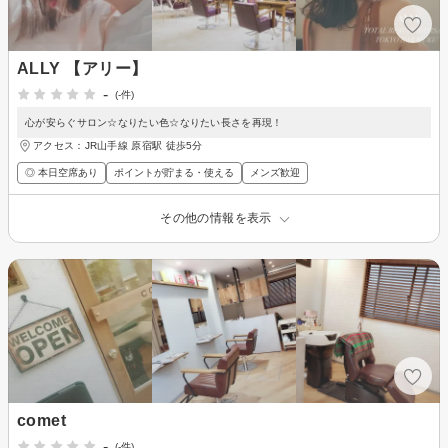
ALLY 【アリー】
-
(-件)
心が安らぐサロン☆なりたい色☆なりたい長さを再現！
アクセス：JR山手線 原宿駅 徒歩5分
◎ 本日空席あり
ポイントが貯まる・使える
メンズ歓迎
その他の情報を表示
comet
-
(-件)