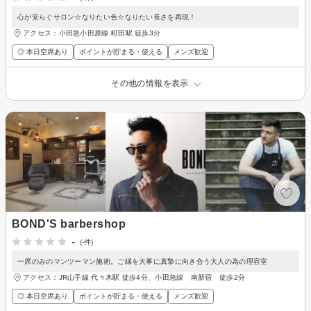
心が安らぐサロン☆なりたい色☆なりたい長さを再現！
アクセス：小田急小田原線 町田駅 徒歩3分
◎ 本日空席あり
ポイントが貯まる・使える
メンズ歓迎
その他の情報を表示
BOND'S barbershop
-
(-件)
一席のみのマンツーマン施術。ご縁を大事に真摯に向き合う大人の為の理容室
アクセス：JR山手線 代々木駅 徒歩4分、小田急線 南新宿 徒歩2分
◎ 本日空席あり
ポイントが貯まる・使える
メンズ歓迎