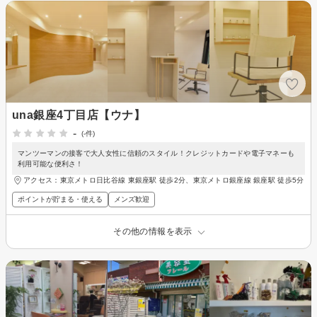
una銀座4丁目店【ウナ】
-
(-件)
マンツーマンの接客で大人女性に信頼のスタイル！クレジットカードや電子マネーも
利用可能な便利さ！
アクセス：東京メトロ日比谷線 東銀座駅 徒歩2分、東京メトロ銀座線 銀座駅 徒歩5分
ポイントが貯まる・使える
メンズ歓迎
その他の情報を表示