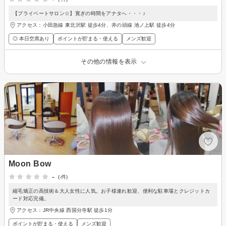
【プライベートサロン☆】寛ぎの時間をアナタへ・・・♪
アクセス：小田急線 東北沢駅 徒歩4分、井の頭線 池ノ上駅 徒歩4分
◎ 本日空席あり
ポイントが貯まる・使える
メンズ歓迎
その他の情報を表示
Moon Bow
-
(-件)
縮毛矯正の高技術＆大人女性に人気。お子様連れ歓迎、便利な駐車場とクレジットカ
ード対応完備。
アクセス：JR中央線 西国分寺駅 徒歩1分
ポイントが貯まる・使える
メンズ歓迎