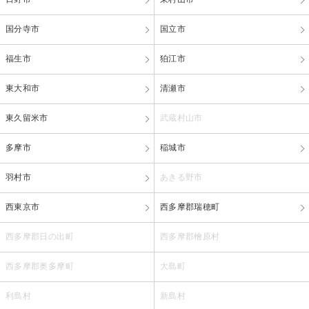
国分寺市
国立市
福生市
狛江市
東大和市
清瀬市
東久留米市
武蔵村山市
多摩市
稲城市
羽村市
あきる野市
西東京市
西多摩郡瑞穂町
西多摩郡日の出町
西多摩郡檜原村
西多摩郡奥多摩町
大島町
利島村
新島村