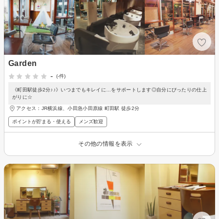
Garden
-
(-件)
《町田駅徒歩2分♪♪》いつまでもキレイに…をサポートします◎自分にぴったりの仕上
がりに☆
アクセス：JR横浜線、小田急小田原線 町田駅 徒歩2分
ポイントが貯まる・使える
メンズ歓迎
その他の情報を表示