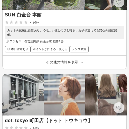
SUN 白金台 本館
-
(-件)
カットの技術に自信あり。心地よい癒しのひと時を。お子様連れでも安心の個室完
備。
アクセス：都営三田線 白金台駅 徒歩3分
◎ 本日空席あり
ポイントが貯まる・使える
メンズ歓迎
その他の情報を表示
dot. tokyo 町田店【ドット トウキョウ】
-
(-件)