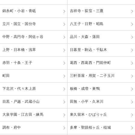
錦糸町・小岩・青砥
吉祥寺・荻窪・三鷹
立川・国立・国分寺
八王子・日野・昭島
中野・高円寺・阿佐ヶ谷
品川・大森・蒲田
上野・日本橋・浅草
日暮里・駒込・千駄木
赤羽・十条・王子
葛西・西葛西・門前仲町
町田
三軒茶屋・用賀・二子玉川
下北沢・代々木上原
板橋・成増・巣鴨
目黒・戸越・武蔵小山
田無・小平・久米川
大泉学園・江古田・練馬
東久留米・ひばりヶ丘
調布・府中
多摩・聖蹟桜ヶ丘・稲城