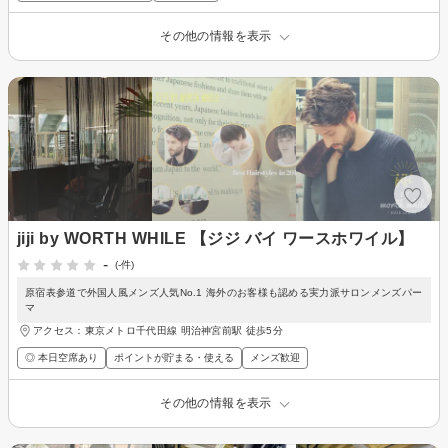
その他の情報を表示
jiji by WORTH WHILE 【ジジ バイ ワースホワイル】
-
(-件)
原宿表参道で外国人風メンズ人気No.1 海外のお客様も認める実力派サロンメンズパー
マ
アクセス：東京メトロ千代田線 明治神宮前駅 徒歩5分
◎ 本日空席あり
ポイントが貯まる・使える
メンズ歓迎
その他の情報を表示