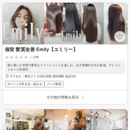
個室 髪質改善 Emily【エミリー】
-
(-件)
落ち着いた空間で豊富なトリートメントを楽しむ。お子様連れの方も歓迎。クレジッ
トカード利用可。
アクセス：東京メトロ日比谷線 恵比寿駅 徒歩2分
ポイントが貯まる・使える
メンズ歓迎
その他の情報を表示