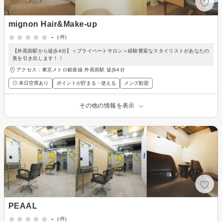
mignon Hair&Make-up
-
(-件)
【外苑前駅から徒歩4分】＜プライベートサロン＞経験豊富なスタイリストがあなたの
美を引き出します！！
アクセス：東京メトロ銀座線 外苑前駅 徒歩4分
◎ 本日空席あり
ポイントが貯まる・使える
メンズ歓迎
その他の情報を表示
PEAAL
-
(-件)