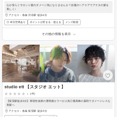
心が安らぐサロン☆髪のダメージ気になりませんか？自慢のヘアケアでアナタの髪を
美しく♪
アクセス：各線 渋谷駅 徒歩4分
◎ 本日空席あり
ポイントが貯まる・使える
メンズ歓迎
その他の情報を表示
studio ett 【スタジオ エット】
-
(-件)
【荻窪駅徒歩3分】再現性抜群の透明感カラーが人気◎最高峰の薬剤でダメージレスな
美髪へ
アクセス：各線 荻窪駅 徒歩3分