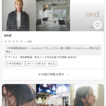
ond
-
(-件)
《中目黒駅徒歩6分》～なんかよくてちょうどいい髪と場所～そんなちょっと豊かな日
常を
アクセス：東急東横線、東京メトロ日比谷線 中目黒駅 徒歩6分
◎ 本日空席あり
ポイントが貯まる・使える
その他の情報を表示