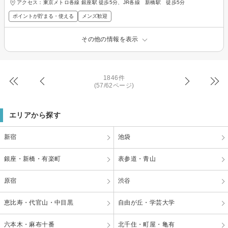
アクセス：東京メトロ各線 銀座駅 徒歩5分、JR各線 新橋駅 徒歩5分
ポイントが貯まる・使える
メンズ歓迎
その他の情報を表示
1846件
(57/62ページ)
エリアから探す
新宿
池袋
銀座・新橋・有楽町
表参道・青山
原宿
渋谷
恵比寿・代官山・中目黒
自由が丘・学芸大学
六本木・麻布十番
北千住・町屋・亀有