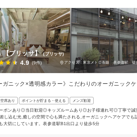
sa 【ブリッサ】
(ブリッサ)
4.9
(9件)
アクセス：東京メトロ各線 表参道駅 徒
ーガニック×透明感カラー》こだわりのオーガニックケ
日空席あり
ポイントが貯まる・使える
メンズ歓迎
ーポンあり◎当日歓迎◎キッズルームあり◎お子様連れ可◎丁寧で誠実
le。差し込む光,癒しの空間で心も満たされる,オーガニックヘアケア
も大切にしています。表参道駅B1出口より徒歩5分