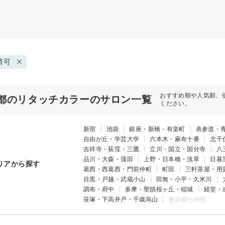
済可
おすすめ順や人気順、
都のリタッチカラーのサロン一覧
ください。
新宿
池袋
銀座・新橋・有楽町
表参道・
自由が丘・学芸大学
六本木・麻布十番
北千
吉祥寺・荻窪・三鷹
立川・国立・国分寺
八
品川・大森・蒲田
上野・日本橋・浅草
日暮
リアから探す
葛西・西葛西・門前仲町
町田
三軒茶屋・用
目黒・戸越・武蔵小山
田無・小平・久米川
調布・府中
多摩・聖蹟桜ヶ丘・稲城
経堂・
笹塚・下高井戸・千歳烏山
東京都その他