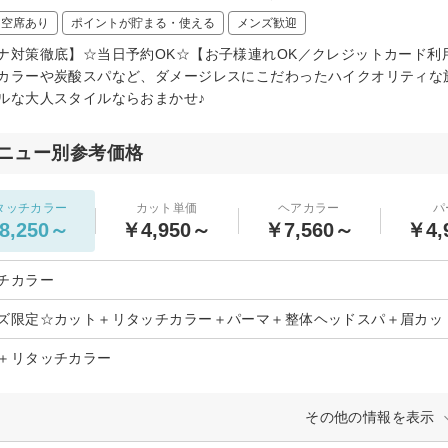
日空席あり
ポイントが貯まる・使える
メンズ歓迎
ナ対策徹底】☆当日予約OK☆【お子様連れOK／クレジットカード
カラーや炭酸スパなど、ダメージレスにこだわったハイクオリティな
ルな大人スタイルならおまかせ♪
ニュー別参考価格
タッチカラー
カット単価
ヘアカラー
パ
8,250～
￥4,950～
￥7,560～
￥4,
チカラー
ズ限定☆カット＋リタッチカラー＋パーマ＋整体ヘッドスパ＋眉カッ
＋リタッチカラー
その他の情報を表示