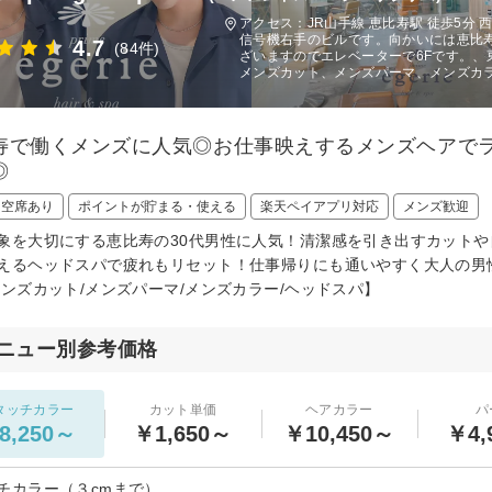
アクセス：JR山手線 恵比寿駅 徒歩5分
信号機右手のビルです。向かいには恵比
4.7
(84件)
ざいますのでエレベーターで6Fです。、東
メンズカット、メンズパーマ、メンズカ
寿で働くメンズに人気◎お仕事映えするメンズヘアで
◎
日空席あり
ポイントが貯まる・使える
楽天ペイアプリ対応
メンズ歓迎
象を大切にする恵比寿の30代男性に人気！清潔感を引き出すカット
えるヘッドスパで疲れもリセット！仕事帰りにも通いやすく大人の男
メンズカット/メンズパーマ/メンズカラー/ヘッドスパ】
ニュー別参考価格
タッチカラー
カット単価
ヘアカラー
パ
8,250～
￥1,650～
￥10,450～
￥4,
チカラー（３cmまで）