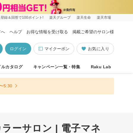
登録＆回答で100ポイント!
楽天グループ
楽天生命
楽天市場
方へ
ヘルプ
お得な情報を受け取る
掲載ご希望のサロン様
ログイン
マイクーポン
お気に入り
イルカタログ
キャンペーン一覧・特集
Raku Lab
5:30
ラーサロン | 電子マネ