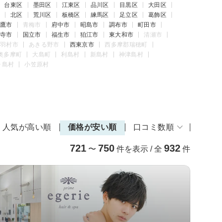
台東区
墨田区
江東区
品川区
目黒区
大田区
北区
荒川区
板橋区
練馬区
足立区
葛飾区
鷹市
青梅市
府中市
昭島市
調布市
町田市
寺市
国立市
福生市
狛江市
東大和市
清瀬市
羽村市
あきる野市
西東京市
西多摩郡瑞穂町
奥多摩町
大島町
利島村
新島村
神津島村
ヶ島村
小笠原村
人気が高い順
価格が安い順
口コミ数順
721
750
932
〜
件を表示 / 全
件