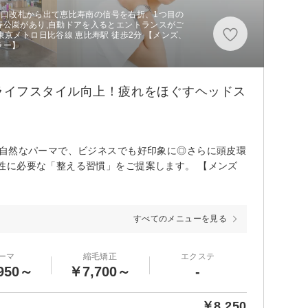
 西口改札から出て恵比寿南の信号を右折、1つ目の
寿公園があり,自動ドアを入るとエントランスがご
京メトロ日比谷線 恵比寿駅 徒歩2分 【メンズ、
ラー】
ライフスタイル向上！疲れをほぐすヘッドス
や自然なパーマで、ビジネスでも好印象に◎さらに頭皮環
性に必要な「整える習慣」をご提案します。 【メンズ
すべてのメニューを見る
ーマ
縮毛矯正
エクステ
950～
￥7,700～
-
￥8,250