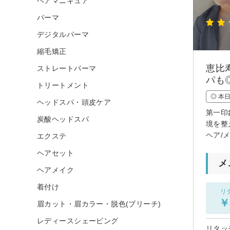
ヘアマニキュア
パーマ
デジタルパーマ
縮毛矯正
恵比
ストレートパーマ
パも
トリートメント
◎ 本
ヘッドスパ・頭皮ケア
第一印
炭酸ヘッドスパ
境を整
ヘア/
エクステ
ヘアセット
メ
ヘアメイク
着付け
リ
￥
眉カット・眉カラー・脱色(ブリーチ)
レディースシェービング
リタッ