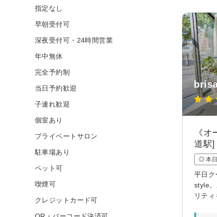
指定なし
早朝受付可
深夜受付可・24時間営業
年中無休
完全予約制
bri
当日予約歓迎
子連れ歓迎
個室あり
《オ
プライベートサロン
道駅]
駐車場あり
◎ 本
ペット可
平日ク
喫煙可
sty
リティ
クレジットカード可
QR・バーコード決済可