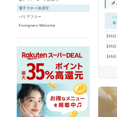
メ
電子マネー決済可
バリアフリー
リ
￥
Foreigners Welcome
【45
【45
【45