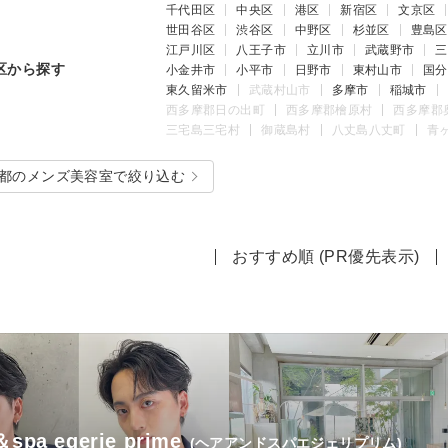
千代田区
中央区
港区
新宿区
文京区
世田谷区
渋谷区
中野区
杉並区
豊島区
江戸川区
八王子市
立川市
武蔵野市
三
区から探す
小金井市
小平市
日野市
東村山市
国分
東久留米市
武蔵村山市
多摩市
稲城市
西多摩郡日の出町
西多摩郡檜原村
西多摩郡
三宅島三宅村
御蔵島村
八丈島八丈町
青
都のメンズ美容室で絞り込む
おすすめ順 (PR優先表示)
＆spa egerie prime
(ヘアアンドスパエジェリプリム)