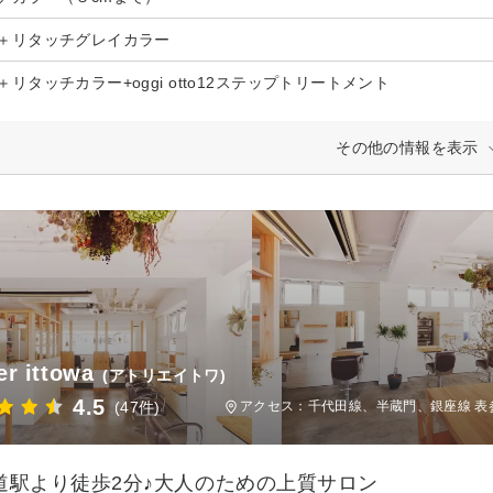
＋リタッチグレイカラー
＋リタッチカラー+oggi otto12ステップトリートメント
その他の情報を表示
er ittowa
(アトリエイトワ)
4.5
(47件)
アクセス：千代田線、半蔵門、銀座線 表
道駅より徒歩2分♪大人のための上質サロン