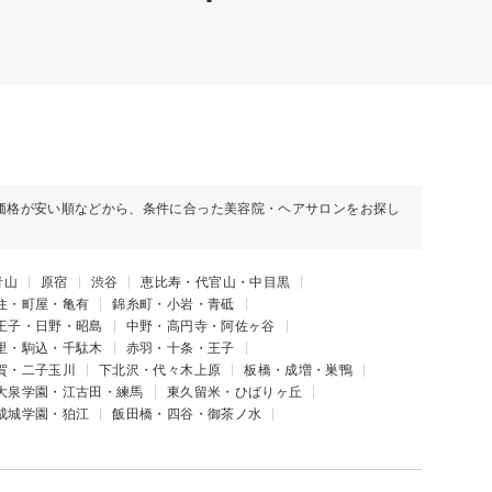
価格が安い順などから、条件に合った美容院・ヘアサロンをお探し
青山
原宿
渋谷
恵比寿・代官山・中目黒
住・町屋・亀有
錦糸町・小岩・青砥
王子・日野・昭島
中野・高円寺・阿佐ヶ谷
里・駒込・千駄木
赤羽・十条・王子
賀・二子玉川
下北沢・代々木上原
板橋・成増・巣鴨
大泉学園・江古田・練馬
東久留米・ひばりヶ丘
成城学園・狛江
飯田橋・四谷・御茶ノ水