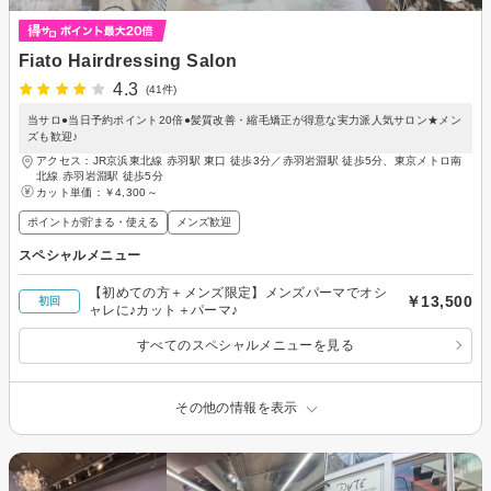
Fiato Hairdressing Salon
4.3
(41件)
当サロ●当日予約ポイント20倍●髪質改善・縮毛矯正が得意な実力派人気サロン★メン
ズも歓迎♪
アクセス：JR京浜東北線 赤羽駅 東口 徒歩3分／赤羽岩淵駅 徒歩5分、東京メトロ南
北線 赤羽岩淵駅 徒歩5分
カット単価：
￥4,300～
ポイントが貯まる・使える
メンズ歓迎
スペシャルメニュー
【初めての方＋メンズ限定】メンズパーマでオシ
￥13,500
初回
ャレに♪カット＋パーマ♪
すべてのスペシャルメニューを見る
その他の情報を表示