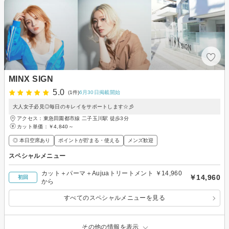
MINX SIGN
5.0
(1件)
6月30日掲載開始
大人女子必見◎毎日のキレイをサポートします☆彡
アクセス：東急田園都市線 二子玉川駅 徒歩3分
カット単価：
￥4,840～
◎ 本日空席あり
ポイントが貯まる・使える
メンズ歓迎
スペシャルメニュー
カット＋パーマ＋Aujuaトリートメント ￥14,960
￥14,960
初回
から
すべてのスペシャルメニューを見る
その他の情報を表示