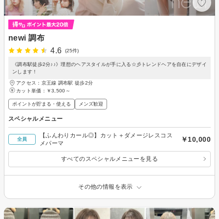
newi 調布
4.6
(25件)
《調布駅徒歩2分♪♪》理想のヘアスタイルが手に入る☆彡トレンドヘアを自在にデザイ
ンします！
アクセス：京王線 調布駅 徒歩2分
カット単価：
￥3,500～
ポイントが貯まる・使える
メンズ歓迎
スペシャルメニュー
【ふんわりカール◎】カット＋ダメージレスコス
￥10,000
全員
メパーマ
すべてのスペシャルメニューを見る
その他の情報を表示