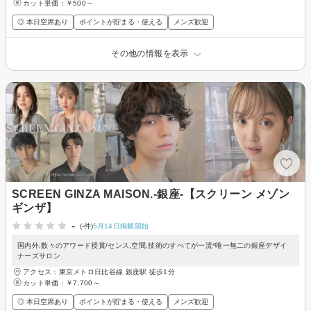
カット単価：
￥500～
◎ 本日空席あり
ポイントが貯まる・使える
メンズ歓迎
その他の情報を表示
SCREEN GINZA MAISON.-銀座-【スクリーン メゾン
ギンザ】
-
(-件)
5月14日掲載開始
国内外,数々のアワード授賞/センス,空間,技術のすべてが一流*唯一無二の銀座デザイ
ナーズサロン
アクセス：東京メトロ日比谷線 銀座駅 徒歩1分
カット単価：
￥7,700～
◎ 本日空席あり
ポイントが貯まる・使える
メンズ歓迎