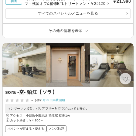
￥21,960
初回
マ＋残留オフ&補修ETLトリートメント￥25120⇒
すべてのスペシャルメニューを見る
その他の情報を表示
sora -空- 狛江【ソラ】
-
(-件)
6月25日掲載開始
マンツーマン接客。バリアフリー対応でどなたでも安心。
アクセス：小田急小田原線 狛江駅 徒歩1分
カット単価：
￥4,950～
ポイントが貯まる・使える
メンズ歓迎