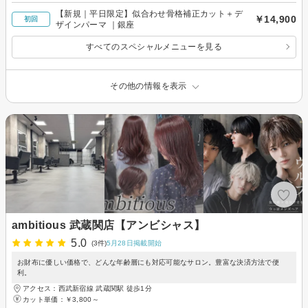
【新規｜平日限定】似合わせ骨格補正カット＋デ
￥14,900
初回
ザインパーマ ｜銀座
すべてのスペシャルメニューを見る
その他の情報を表示
ambitious 武蔵関店【アンビシャス】
5.0
(3件)
5月28日掲載開始
お財布に優しい価格で、どんな年齢層にも対応可能なサロン。豊富な決済方法で便
利。
アクセス：西武新宿線 武蔵関駅 徒歩1分
カット単価：
￥3,800～