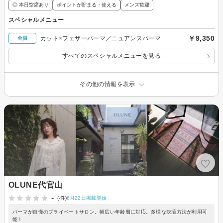
◎ 本日空席あり
ポイントが貯まる・使える
メンズ歓迎
スペシャルメニュー
￥9,350
カット×フェザーパーマ／ニュアンスパーマ
全員
すべてのスペシャルメニューを見る
その他の情報を表示
OLUNE代官山
-
(-件)
6月22日掲載開始
パーマが自慢のプライベートサロン。幅広い年齢層に対応。多様な決済方法が利用可
能！