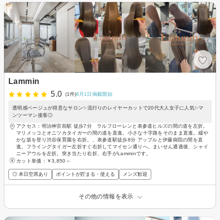
Lammin
5.0
(1件)
6月1日掲載開始
透明感ベージュが得意なサロン✨流行りのレイヤーカットで20代大人女子に人気✨マ
ンツーマン接客◎
アクセス：明治神宮前駅 徒歩7分 ラルフローレンと表参道ヒルズの間の道を左折。
マリメッコとオニツカタイガーの間の道を直進。小さな十字路をそのまま直進。緩や
かな坂を登り渋谷保育園を右折。、表参道駅徒歩8分 アップルと伊藤病院の間を直
進。フライングタイガー左折すぐ右折してマイセン通りへ。まいせん通過後、シャイ
ニーアウルを左折。突き当たり右折、右手がLamminです。
カット単価：
￥3,850～
◎ 本日空席あり
ポイントが貯まる・使える
メンズ歓迎
その他の情報を表示