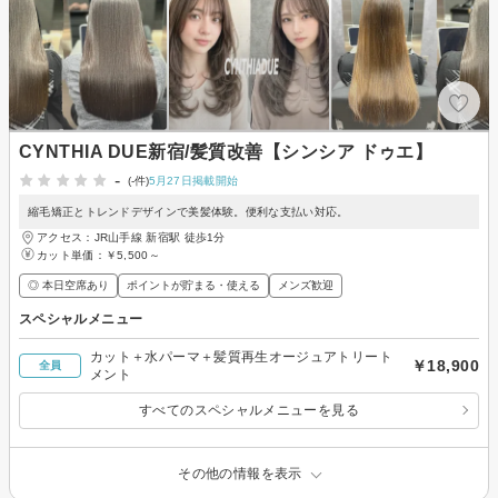
CYNTHIA DUE新宿/髪質改善【シンシア ドゥエ】
-
(-件)
5月27日掲載開始
縮毛矯正とトレンドデザインで美髪体験。便利な支払い対応。
アクセス：JR山手線 新宿駅 徒歩1分
カット単価：
￥5,500～
◎ 本日空席あり
ポイントが貯まる・使える
メンズ歓迎
スペシャルメニュー
カット＋水パーマ＋髪質再生オージュアトリート
￥18,900
全員
メント
すべてのスペシャルメニューを見る
その他の情報を表示