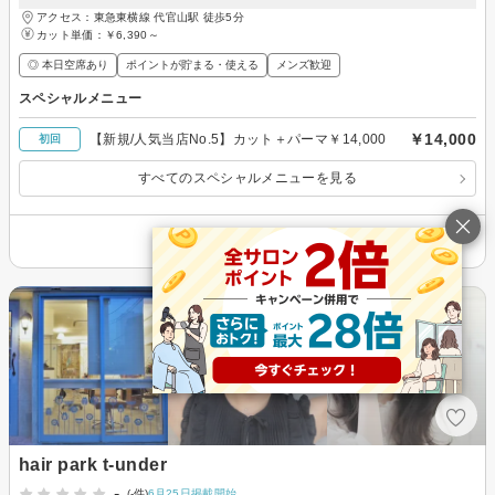
アクセス：東急東横線 代官山駅 徒歩5分
カット単価：
￥6,390～
◎ 本日空席あり
ポイントが貯まる・使える
メンズ歓迎
スペシャルメニュー
￥14,000
【新規/人気当店No.5】カット＋パーマ￥14,000
初回
すべてのスペシャルメニューを見る
その他の情報を表示
hair park t-under
-
(-件)
6月25日掲載開始