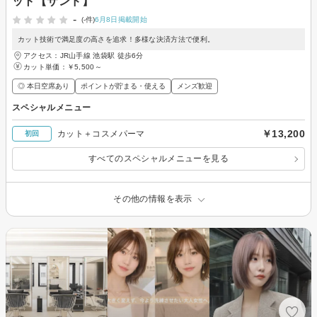
ット【サンド】
-
(-件)
6月8日掲載開始
カット技術で満足度の高さを追求！多様な決済方法で便利。
アクセス：JR山手線 池袋駅 徒歩6分
カット単価：
￥5,500～
◎ 本日空席あり
ポイントが貯まる・使える
メンズ歓迎
スペシャルメニュー
￥13,200
カット＋コスメパーマ
初回
すべてのスペシャルメニューを見る
その他の情報を表示