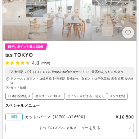
tas TOKYO
4.8
(22件)
【表参道駅 7分】口コミ4.7以上/tasの似合わせカットで、最高のあなたに出会う。
アクセス：東京メトロ銀座線 外苑前駅 徒歩6分、東京メトロ千代田線 表参道駅 徒歩9
分
カット単価：
-
◎ 本日空席あり
楽天スーパーDEAL
ポイントが貯まる・使える
メンズ歓迎
スペシャルメニュー
￥16,500
カット+パーマ【18700→¥16500】
初回
すべてのスペシャルメニューを見る