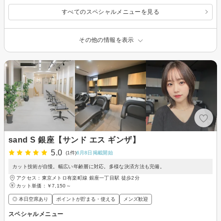
すべてのスペシャルメニューを見る
その他の情報を表示
sand S 銀座【サンド エス ギンザ】
5.0
(1件)
6月8日掲載開始
カット技術が自慢。幅広い年齢層に対応。多様な決済方法も完備。
アクセス：東京メトロ有楽町線 銀座一丁目駅 徒歩2分
カット単価：
￥7,150～
◎ 本日空席あり
ポイントが貯まる・使える
メンズ歓迎
スペシャルメニュー