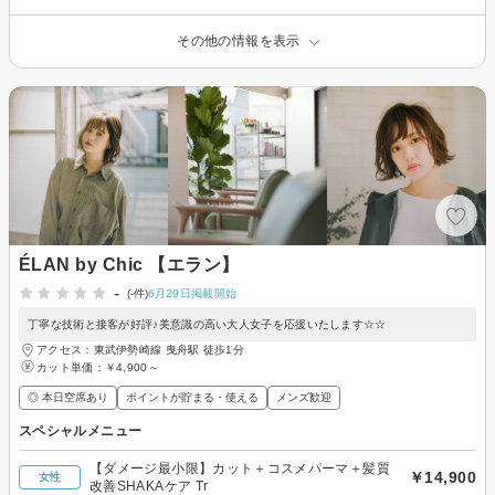
その他の情報を表示
ÉLAN by Chic 【エラン】
-
(-件)
6月29日掲載開始
丁寧な技術と接客が好評♪美意識の高い大人女子を応援いたします☆☆
アクセス：東武伊勢崎線 曳舟駅 徒歩1分
カット単価：
￥4,900～
◎ 本日空席あり
ポイントが貯まる・使える
メンズ歓迎
スペシャルメニュー
【ダメージ最小限】カット＋コスメパーマ＋髪質
￥14,900
女性
改善SHAKAケア Tr