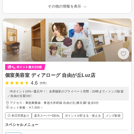
その他の情報を表示
個室美容室 ディアローグ 自由が丘Luz店
4.6
(5件)
〈Rポイント10%~還元中！〉全席個室のプライベート空間〈20時まで／メンズ歓迎
／自由が丘駅3分〉
アクセス：東急東横線・東急大井町線 自由が丘(東京)駅 徒歩3分
カット単価：
￥7,000～
◎ 本日空席あり
楽天スーパーDEAL
ポイントが貯まる・使える
メンズ歓迎
スペシャルメニュー