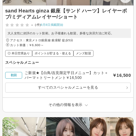
sand Hearts ginza 銀座【サンド ハーツ】レイヤーボ
ブ/ミディアムレイヤー/ショート
-
(-件)
6月8日掲載開始
大人女性に好評のカット技術。お子様連れも歓迎。多様な決済方法に対応。
アクセス：東京メトロ銀座線 銀座駅 徒歩5分
カット単価：
￥6,600～
◎ 本日空席あり
ポイントが貯まる・使える
メンズ歓迎
スペシャルメニュー
ご新規★【白鳥/吉見限定平日メニュー】カット＋
￥16,500
初回
パーマ＋トリートメント￥16,500
すべてのスペシャルメニューを見る
その他の情報を表示