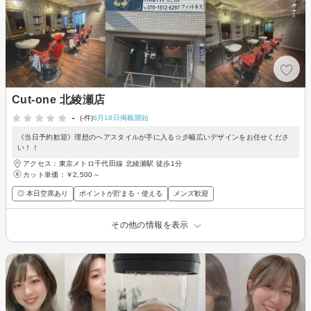
Cut-one 北綾瀬店
-
(-件)
6月18日掲載開始
《当日予約歓迎》理想のヘアスタイルが手に入る☆彡幅広いデザインをお任せくださ
い！！
アクセス：東京メトロ千代田線 北綾瀬駅 徒歩1分
カット単価：
￥2,500～
◎ 本日空席あり
ポイントが貯まる・使える
メンズ歓迎
その他の情報を表示