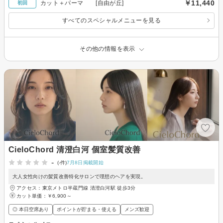
￥11,440
カット＋パーマ [自由が丘]
初回
すべてのスペシャルメニューを見る
その他の情報を表示
CieloChord 清澄白河 個室髪質改善
-
(-件)
7月8日掲載開始
大人女性向けの髪質改善特化サロンで理想のヘアを実現。
アクセス：東京メトロ半蔵門線 清澄白河駅 徒歩3分
カット単価：
￥6,900～
◎ 本日空席あり
ポイントが貯まる・使える
メンズ歓迎