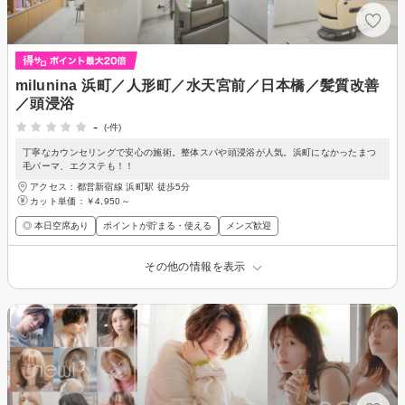
milunina 浜町／人形町／水天宮前／日本橋／髪質改善
／頭浸浴
-
(-件)
丁寧なカウンセリングで安心の施術。整体スパや頭浸浴が人気。浜町になかったまつ
毛パーマ、エクステも！！
アクセス：都営新宿線 浜町駅 徒歩5分
カット単価：
￥4,950～
◎ 本日空席あり
ポイントが貯まる・使える
メンズ歓迎
その他の情報を表示