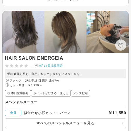
HAIR SALON ENERGEIA
-
(-件)
6月17日掲載開始
髪の健康を整え、自宅でもまとまりやすいスタイルを。
アクセス：JR山手線 目黒駅 徒歩7分
カット単価：
￥4,950～
◎ 本日空席あり
ポイントが貯まる・使える
メンズ歓迎
スペシャルメニュー
￥11,550
似合わせ小顔カット＋パーマ
全員
すべてのスペシャルメニューを見る