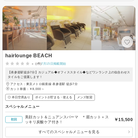
hairlounge BEACH
-
(-件)
7月15日掲載開始
【表参道駅徒歩7分】カジュアル◆オフィススタイル◆などワンランク上の似合わせス
タイルをご提案します！
アクセス：東京メトロ銀座線 表参道駅 徒歩7分
カット単価：
￥8,000～
◎ 本日空席あり
ポイントが貯まる・使える
メンズ歓迎
スペシャルメニュー
美顔カット＆ニュアンスパーマ ＊眉カット＋ス
￥15,500
初回
ッキリ炭酸ケア付き！
すべてのスペシャルメニューを見る