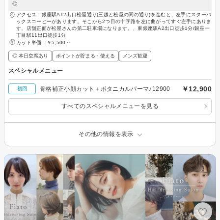
◎
アクセス：銀座駅A12出口松屋通り(三越と松屋の間の通り)を進むと、左手にスターバ
ックスコーヒーがあります。そこから2つ目の十字路を左に曲がってすぐ左手にありま
す。店舗正面が松屋さんの第二駐車場になります。、東銀座駅A2出口徒歩1分/銀座一
丁目駅11出口徒歩1分
カット単価：
￥5,500～
◎ 本日空席あり
ポイントが貯まる・使える
メンズ歓迎
スペシャルメニュー
￥12,900
骨格補正小顔カット＋ボタニカルパーマ♪12900
初回
すべてのスペシャルメニューを見る
その他の情報を表示