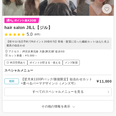
hair salon JILL【ジル】
5.0
(8件)
【得サロ/当日予約でRポイント20倍付与】骨格・髪質に沿った繊細カット/あなた史上
最高の似合わせ
アクセス：JR京浜東北線 大森(東京)駅 徒歩3分
カット単価：
￥5,000～
◎ 本日空席あり
ポイントが貯まる・使える
メンズ歓迎
スペシャルメニュー
【翌月末1100Pバック/新規限定】似合わせカット
￥11,000
初回
+選べるパーマデザイン☆（メンズ可）
すべてのスペシャルメニューを見る
その他の情報を表示