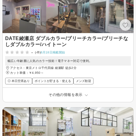
DATE綾瀬店 ダブルカラー/ブリーチカラー/ブリーチな
しダブルカラー/ハイトーン
-
(-件)
6月18日掲載開始
幅広い年齢層に人気のカラー技術！電子マネー対応で便利。
アクセス：東京メトロ千代田線 綾瀬駅 徒歩2分
カット単価：
￥4,950～
◎ 本日空席あり
ポイントが貯まる・使える
メンズ歓迎
その他の情報を表示