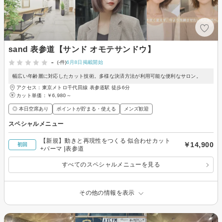
sand 表参道【サンド オモテサンドウ】
-
(-件)
6月8日掲載開始
幅広い年齢層に対応したカット技術。多様な決済方法が利用可能な便利なサロン。
アクセス：東京メトロ千代田線 表参道駅 徒歩6分
カット単価：
￥6,980～
◎ 本日空席あり
ポイントが貯まる・使える
メンズ歓迎
スペシャルメニュー
【新規】動きと再現性をつくる 似合わせカット
￥14,900
初回
+パーマ |表参道
すべてのスペシャルメニューを見る
その他の情報を表示