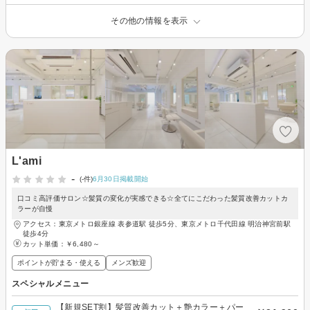
その他の情報を表示
L'ami
-
(-件)
6月30日掲載開始
口コミ高評価サロン☆髪質の変化が実感できる☆全てにこだわった髪質改善カットカ
ラーが自慢
アクセス：東京メトロ銀座線 表参道駅 徒歩5分、東京メトロ千代田線 明治神宮前駅
徒歩4分
カット単価：
￥6,480～
ポイントが貯まる・使える
メンズ歓迎
スペシャルメニュー
【新規SET割】髪質改善カット＋艶カラー＋パー