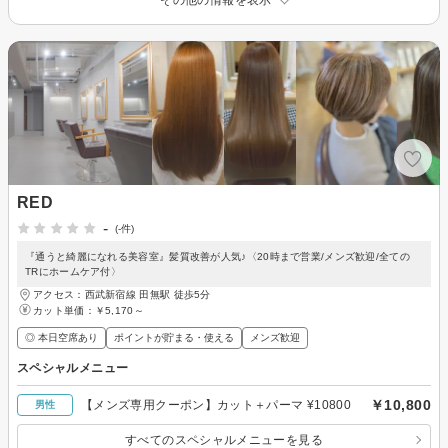
RED
-
(-件)
『通うと綺麗になれる美容室』髪質改善が人気♪〈20時まで営業/メンズ歓迎/全ての
TRにホームケア付〉
アクセス：西武新宿線 田無駅 徒歩5分
カット単価：
￥5,170～
◎ 本日空席あり
ポイントが貯まる・使える
メンズ歓迎
スペシャルメニュー
￥10,800
【メンズ専用クーポン】カット＋パーマ ¥10800
男性
すべてのスペシャルメニューを見る