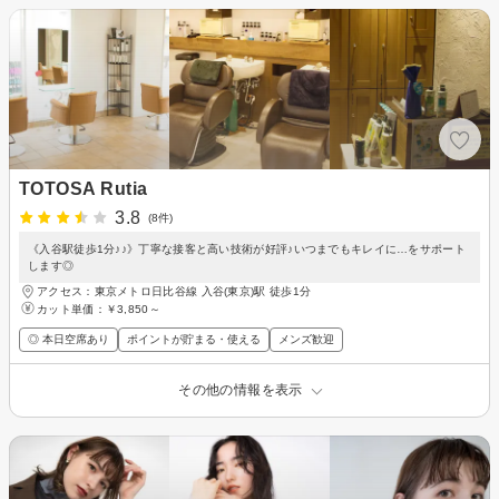
TOTOSA Rutia
3.8
(8件)
《入谷駅徒歩1分♪♪》丁寧な接客と高い技術が好評♪いつまでもキレイに…をサポート
します◎
アクセス：東京メトロ日比谷線 入谷(東京)駅 徒歩1分
カット単価：
￥3,850～
◎ 本日空席あり
ポイントが貯まる・使える
メンズ歓迎
その他の情報を表示