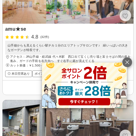
amu★se
4.8
(32件)
山手線からも見えるくらい駅チカ１分のエリアトップサロンです♪ 緑いっぱいの大き
なガーデンが特長です。
アクセス：JR山手線・総武線 代々木駅 西口出て宝くじ売り場と富士そばの間の道を
進み、ガードの手前を右方向へ すぐ右手に庭が見えてくる
カット単価：
￥1,500～
◎ 本日空席あり
ポイントが貯まる・使える
メンズ歓迎
その他の情報を表示