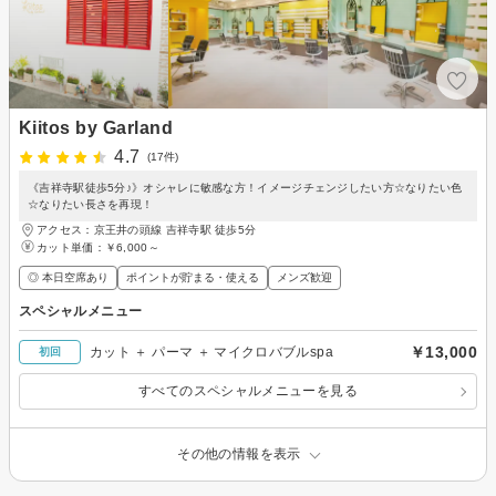
Kiitos by Garland
4.7
(17件)
《吉祥寺駅徒歩5分♪》オシャレに敏感な方！イメージチェンジしたい方☆なりたい色
☆なりたい長さを再現！
アクセス：京王井の頭線 吉祥寺駅 徒歩5分
カット単価：
￥6,000～
◎ 本日空席あり
ポイントが貯まる・使える
メンズ歓迎
スペシャルメニュー
￥13,000
カット ＋ パーマ ＋ マイクロバブルspa
初回
すべてのスペシャルメニューを見る
その他の情報を表示