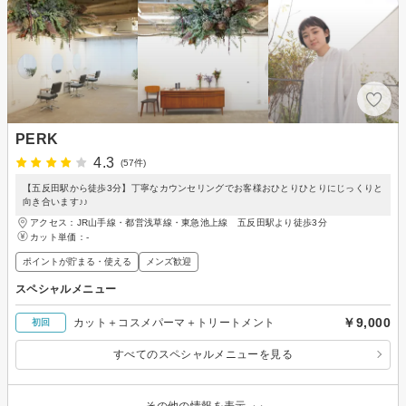
PERK
4.3
(57件)
【五反田駅から徒歩3分】丁寧なカウンセリングでお客様おひとりひとりにじっくりと
向き合います♪♪
アクセス：JR山手線・都営浅草線・東急池上線 五反田駅より徒歩3分
カット単価：
-
ポイントが貯まる・使える
メンズ歓迎
スペシャルメニュー
￥9,000
カット＋コスメパーマ＋トリートメント
初回
すべてのスペシャルメニューを見る
その他の情報を表示