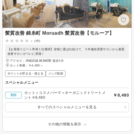
髪質改善 錦糸町 Moruadh 髪質改善【モルーア】
-
(-件)
【お客様リピート率第１位獲得】皆様に選ばれ続けて、５年連続受賞サロンから髪質
改善サロンがついに登場！
アクセス：JR総武線 錦糸町駅 徒歩2分
カット単価：
￥4,480～
ポイントが貯まる・使える
メンズ歓迎
スペシャルメニュー
カット＋コスメパーマ＋オーガニックトリートメ
￥8,480
初回
ント￥8,480
すべてのスペシャルメニューを見る
その他の情報を表示