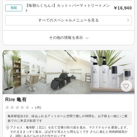
【毎朝らくちん♪】カット＋パーマ＋トリートメン
￥16,940
初回
ト
すべてのスペシャルメニューを見る
その他の情報を表示
Rire 亀有
-
(-件)
亀有駅徒歩2分、緑あふれるアットホーム空間で癒しの時間を。お子様も一緒に♪ご家
族でのご来店大歓迎です
アクセス：亀有駅［北口］を出て交番の前の道を進み、マクドナルドを通過します。
そのまままっすぐ進み、ぱぱすが見えたら間もなくです さらに進むと焼肉錦城苑が
2，3階にあるビルの１Fが当サロンです