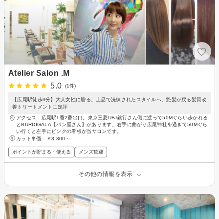
Atelier Salon .M
5.0
(1件)
【広尾駅徒歩3分】大人女性に贈る。上品で洗練されたスタイルへ。艶髪が戻る髪質改
善トリートメントに定評
アクセス：広尾駅1番2番出口。東京三菱UFJ銀行さん側に渡って50Mぐらい歩かれる
とBURDIGALA【パン屋さん】があります。右手に曲がり広尾神社を過ぎて50Mぐら
い行くと左手にピンクの看板が当サロンです。
カット単価：
￥8,800～
ポイントが貯まる・使える
メンズ歓迎
その他の情報を表示