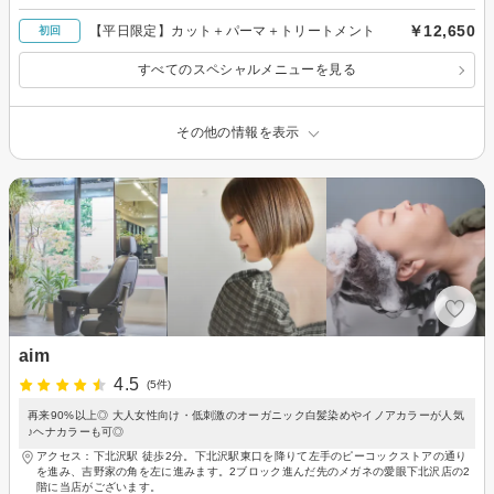
￥12,650
【平日限定】カット＋パーマ＋トリートメント
初回
すべてのスペシャルメニューを見る
その他の情報を表示
aim
4.5
(5件)
再来90%以上◎ 大人女性向け・低刺激のオーガニック白髪染めやイノアカラーが人気
♪ヘナカラーも可◎
アクセス：下北沢駅 徒歩2分。下北沢駅東口を降りて左手のピーコックストアの通り
を進み、吉野家の角を左に進みます。2ブロック進んだ先のメガネの愛眼下北沢店の2
階に当店がございます。