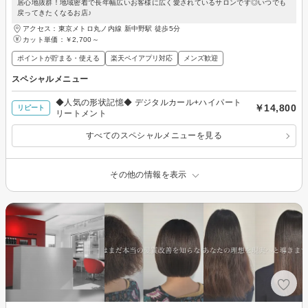
居心地抜群！地域密着で長年幅広いお客様に広く愛されているサロンです◎いつでも
戻ってきたくなるお店♪
アクセス：東京メトロ丸ノ内線 新中野駅 徒歩5分
カット単価：
￥2,700～
ポイントが貯まる・使える
楽天ペイアプリ対応
メンズ歓迎
スペシャルメニュー
◆人気の形状記憶◆ デジタルカール+ハイパート
￥14,800
リピート
リートメント
すべてのスペシャルメニューを見る
その他の情報を表示