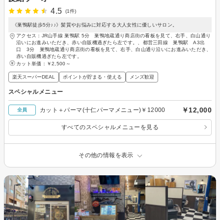
4.5
(1件)
《巣鴨駅徒歩5分♪♪》髪質やお悩みに対応する大人女性に優しいサロン。
アクセス：JR山手線 巣鴨駅 5分 巣鴨地蔵通り商店街の看板を見て、右手、白山通り
沿いにお進みいただき、赤い自販機過ぎたら左です。、都営三田線 巣鴨駅 A3出
口 3分 巣鴨地蔵通り商店街の看板を見て、右手、白山通り沿いにお進みいただき、
赤い自販機過ぎたら左です。
カット単価：
￥2,500～
楽天スーパーDEAL
ポイントが貯まる・使える
メンズ歓迎
スペシャルメニュー
￥12,000
カット＋パーマ(十仁パーマメニュー)￥12000
全員
すべてのスペシャルメニューを見る
その他の情報を表示