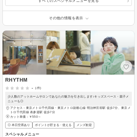
すべてのスペシャルメニューを見る
その他の情報を表示
RHYTHM
-
(-件)
少人数のアットホームサロンであなたの魅力を引き出します♪キッズスペース・親子メ
ニューも◎
アクセス：東京メトロ千代田線・東京メトロ副都心線 明治神宮前駅 徒歩7分、東京メ
トロ千代田線 表参道駅 徒歩7分
カット単価：
￥550～
◎ 本日空席あり
ポイントが貯まる・使える
メンズ歓迎
スペシャルメニュー