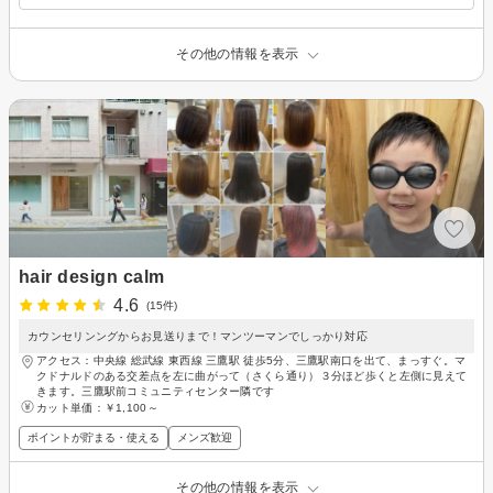
その他の情報を表示
hair design calm
4.6
(15件)
カウンセリンングからお見送りまで！マンツーマンでしっかり対応
アクセス：中央線 総武線 東西線 三鷹駅 徒歩5分、三鷹駅南口を出て、まっすぐ。マ
クドナルドのある交差点を左に曲がって（さくら通り）３分ほど歩くと左側に見えて
きます。三鷹駅前コミュニティセンター隣です
カット単価：
￥1,100～
ポイントが貯まる・使える
メンズ歓迎
その他の情報を表示