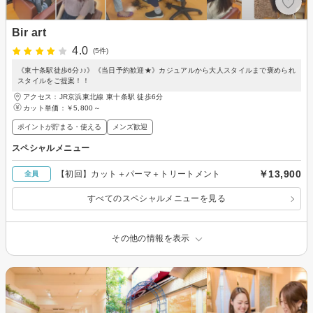
Bir art
4.0
(5件)
《東十条駅徒歩6分♪♪》《当日予約歓迎★》カジュアルから大人スタイルまで褒められ
スタイルをご提案！！
アクセス：JR京浜東北線 東十条駅 徒歩6分
カット単価：
￥5,800～
ポイントが貯まる・使える
メンズ歓迎
スペシャルメニュー
￥13,900
【初回】カット＋パーマ＋トリートメント
全員
すべてのスペシャルメニューを見る
その他の情報を表示