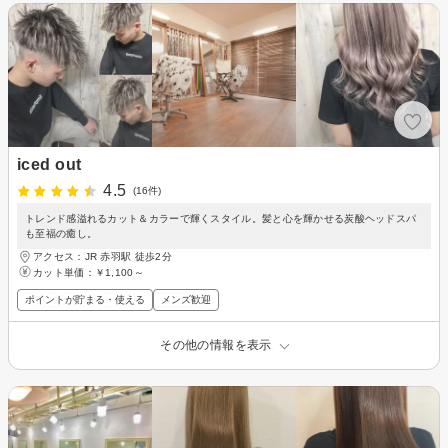
iced out
4.5
(16件)
トレンド感溢れるカット＆カラーで輝くスタイル。髪と心を輝かせる炭酸ヘッドスパ
も至福の癒し。
アクセス：JR 赤羽駅 徒歩2分
カット単価：
￥1,100～
ポイントが貯まる・使える
メンズ歓迎
その他の情報を表示