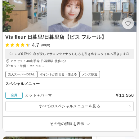
Vis fleur 日暮里/日暮里店【ビス フルール】
4.7
(80件)
《メンズ歓迎☆》心が安らぐサロン☆アナタらしさを引き出すスタイルへ導きます◎
アクセス：JR山手線 日暮里駅 徒歩3分
カット単価：
￥5,500～
楽天スーパーDEAL
ポイントが貯まる・使える
メンズ歓迎
スペシャルメニュー
￥11,550
カット＋パーマ
全員
すべてのスペシャルメニューを見る
その他の情報を表示