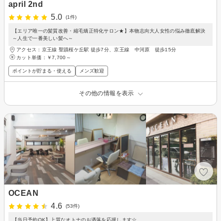
april 2nd
5.0
(1件)
【エリア唯一の髪質改善・縮毛矯正特化サロン★】本物志向大人女性の悩み徹底解決
～人生で一番美しい髪へ～
アクセス：京王線 聖蹟桜ケ丘駅 徒歩7分、京王線 中河原 徒歩15分
カット単価：
￥7,700～
ポイントが貯まる・使える
メンズ歓迎
その他の情報を表示
OCEAN
4.6
(53件)
【当日予約OK】上質なオトナのお洒落を応援します☆