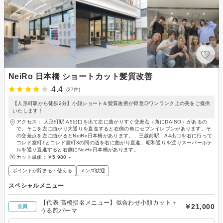
NeiRo 日本橋 ショートカット髪質改善
4.4
(27件)
【人形町駅から徒歩2分】小顔ショート＆髪質改善が得意◎ワンランク上の美をご提供
いたします！
アクセス： 人形町駅 A5出口を出て左に曲がりすぐ交差点（角にDAISO）があるの
で、そこを左に曲がり大通りを直進すると右側の角にセブンイレブンがあります。そ
の交差点を左に曲がるとNeiRo日本橋があります。、三越前駅 A4出口を右に行って
コレド室町1とコレド室町3の間の道を右に曲がり直進、昭和通りを渡りスーパーホテ
ルを通り直進すると右側にNeiRo日本橋があります。
カット単価：
￥5,980～
ポイントが貯まる・使える
メンズ歓迎
スペシャルメニュー
【代表 高橋指名メニュー】似合わせ小顔カット＋
￥21,000
全員
うる艶パーマ