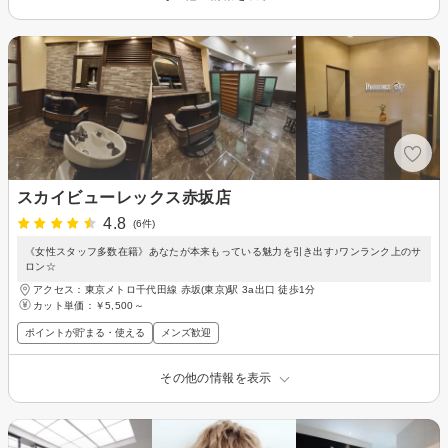
スカイビューレックス赤坂店
4.8
(6件)
《女性スタッフ多数在籍》あなたが本来もっている魅力を引き出す♪ワンランク上のサ
ロン☆
アクセス：東京メトロ千代田線 赤坂(東京)駅 3a出口 徒歩1分
カット単価：
￥5,500～
ポイントが貯まる・使える
メンズ歓迎
その他の情報を表示