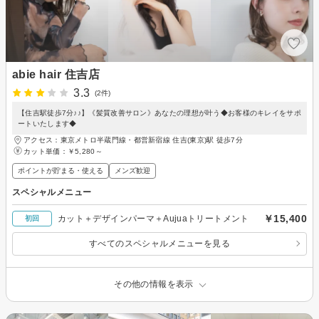
abie hair 住吉店
3.3
(2件)
【住吉駅徒歩7分♪♪】《髪質改善サロン》あなたの理想が叶う◆お客様のキレイをサポ
ートいたします◆
アクセス：東京メトロ半蔵門線・都営新宿線 住吉(東京)駅 徒歩7分
カット単価：
￥5,280～
ポイントが貯まる・使える
メンズ歓迎
スペシャルメニュー
￥15,400
カット＋デザインパーマ＋Aujuaトリートメント
初回
すべてのスペシャルメニューを見る
その他の情報を表示