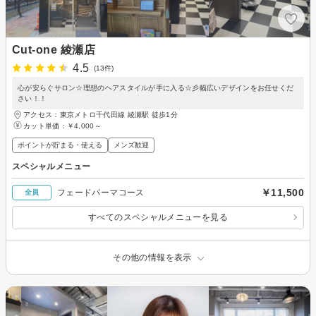
Cut-one 綾瀬店
4.5
(13件)
心が安らぐサロン☆理想のヘアスタイルが手に入る☆彡幅広いデザインをお任せくだ
さい！！
アクセス：東京メトロ千代田線 綾瀬駅 徒歩1分
カット単価：
￥4,000～
ポイントが貯まる・使える
メンズ歓迎
スペシャルメニュー
￥11,500
フェードパーマコース
全員
すべてのスペシャルメニューを見る
その他の情報を表示