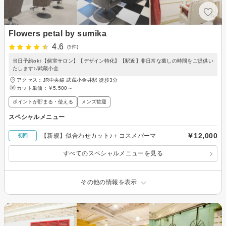
Flowers petal by sumika
4.6
(5件)
当日予約ok♪【個室サロン】【デザイン特化】【駅近】非日常な癒しの時間をご提供い
たします♪/武蔵小金
アクセス：JR中央線 武蔵小金井駅 徒歩3分
カット単価：
￥5,500～
ポイントが貯まる・使える
メンズ歓迎
スペシャルメニュー
￥12,000
【新規】似合わせカット♪＋コスメパーマ
初回
すべてのスペシャルメニューを見る
その他の情報を表示