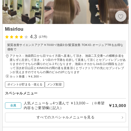
Misirlou
4.3
(17件)
髪質改善サイエンスアクア￥7000~/池袋3分/髪質改善.TOKIO.オージュアTRをお得な
価格で
アクセス：池袋西口から旧マルイ方面へ直進して頂き、池袋二又交番への横断歩道を
渡らずに左折して頂き、1つ目の十字路を右折して直進して頂くとセブンイレブンがあ
りますのでそちらの隣りのビル２Fになります、池袋エチカから1b出口の階段を上が
って頂き好日山荘とKINKOSの間の道を直進頂くとヴィクトリアの先にセブンイレブ
ンが見えますのでそちらの隣のビルの2Fになります
カット単価：
￥4,300～
ポイントが貯まる・使える
メンズ歓迎
スペシャルメニュー
人気メニューを→4つ選んで ￥13,000～ （※希望
￥13,000
全員
内容をご要望欄に記入）
すべてのスペシャルメニューを見る