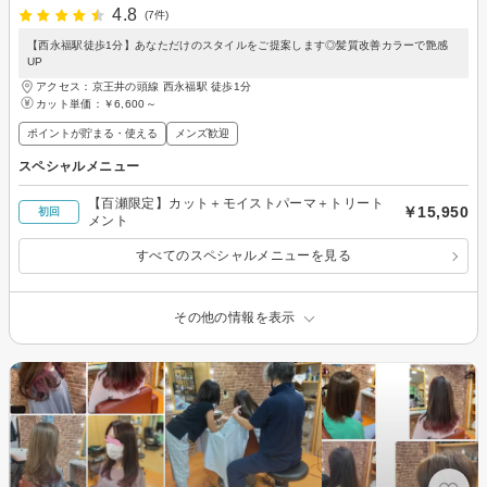
4.8
(7件)
【西永福駅徒歩1分】あなただけのスタイルをご提案します◎髪質改善カラーで艶感
UP
アクセス：京王井の頭線 西永福駅 徒歩1分
カット単価：
￥6,600～
ポイントが貯まる・使える
メンズ歓迎
スペシャルメニュー
【百瀬限定】カット＋モイストパーマ＋トリート
￥15,950
初回
メント
すべてのスペシャルメニューを見る
その他の情報を表示