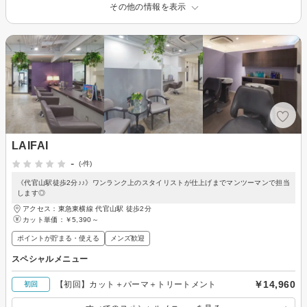
その他の情報を表示
LAIFAI
-
(-件)
《代官山駅徒歩2分♪♪》ワンランク上のスタイリストが仕上げまでマンツーマンで担当
します◎
アクセス：東急東横線 代官山駅 徒歩2分
カット単価：
￥5,390～
ポイントが貯まる・使える
メンズ歓迎
スペシャルメニュー
￥14,960
【初回】カット＋パーマ＋トリートメント
初回