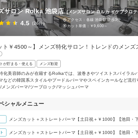
サロン Rolka 池袋店
(メンズサロン ロルカ イケブクロテ
アクセス：各線 池袋駅 徒歩3分
4.5
(26件)
カット単価：
￥9,600～
ット￥4500～】メンズ特化サロン！トレンドのメン
〇
トが貯まる・使える
メンズ歓迎
特化美容師のみが在籍するRolkaでは、波巻きやツイストスパイラ
マなどの韓国系スタイルやプードルパーマやスペインカールなど流行り
眉/メンズパーマ/ツーブロック/マッシュパーマ
ペシャルメニュー
メンズカット＋ストレートパーマ【土日祝＋￥1000】【池田・下
メンズカット＋ストレートパーマ【土日祝＋￥1000】【池田・下
ト