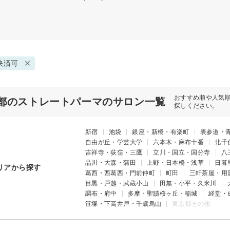
決済可
おすすめ順や人気
都のストレートパーマのサロン一覧
探しください。
新宿
池袋
銀座・新橋・有楽町
表参道・
自由が丘・学芸大学
六本木・麻布十番
北千
吉祥寺・荻窪・三鷹
立川・国立・国分寺
八
品川・大森・蒲田
上野・日本橋・浅草
日暮
リアから探す
葛西・西葛西・門前仲町
町田
三軒茶屋・用
目黒・戸越・武蔵小山
田無・小平・久米川
調布・府中
多摩・聖蹟桜ヶ丘・稲城
経堂・
笹塚・下高井戸・千歳烏山
東京都その他