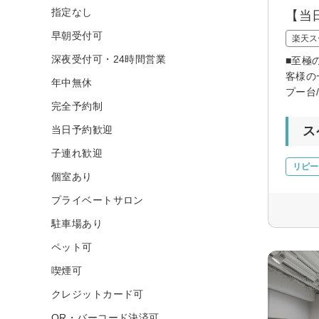
指定なし
【当
早朝受付可
楽天ス
深夜受付可・24時間営業
■至極
客様の
年中無休
プー台/i
完全予約制
当日予約歓迎
ス
子連れ歓迎
リピー
個室あり
プライベートサロン
駐車場あり
ペット可
喫煙可
クレジットカード可
QR・バーコード決済可