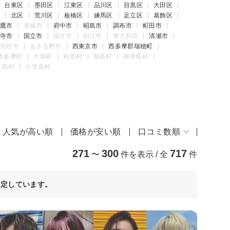
台東区
墨田区
江東区
品川区
目黒区
大田区
北区
荒川区
板橋区
練馬区
足立区
葛飾区
鷹市
青梅市
府中市
昭島市
調布市
町田市
寺市
国立市
福生市
狛江市
東大和市
清瀬市
羽村市
あきる野市
西東京市
西多摩郡瑞穂町
奥多摩町
大島町
利島村
新島村
神津島村
ヶ島村
小笠原村
人気が高い順
価格が安い順
口コミ数順
271
300
717
〜
件を表示 / 全
件
決定しています。