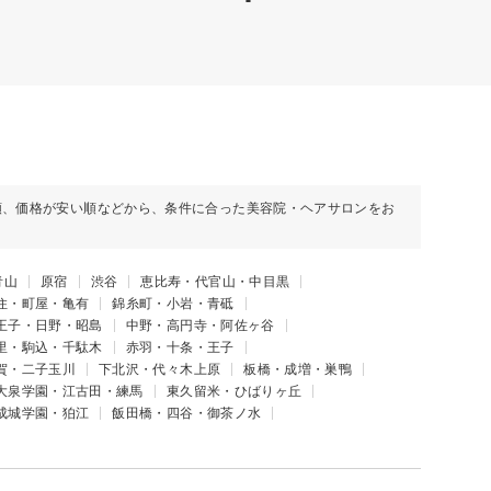
順、価格が安い順などから、条件に合った美容院・ヘアサロンをお
青山
原宿
渋谷
恵比寿・代官山・中目黒
住・町屋・亀有
錦糸町・小岩・青砥
王子・日野・昭島
中野・高円寺・阿佐ヶ谷
里・駒込・千駄木
赤羽・十条・王子
賀・二子玉川
下北沢・代々木上原
板橋・成増・巣鴨
大泉学園・江古田・練馬
東久留米・ひばりヶ丘
成城学園・狛江
飯田橋・四谷・御茶ノ水