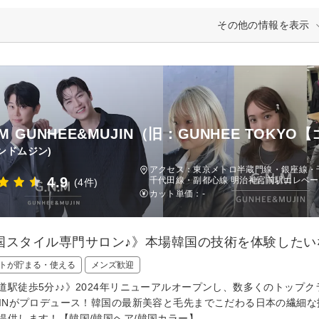
その他の情報を表示
.M GUNHEE&MUJIN（旧：GUNHEE TOKY
ンドムジン)
アクセス：東京メトロ半蔵門線・銀座線・千
4.9
千代田線・副都心線 明治神宮前駅エレベー
(4件)
カット単価：
-
国スタイル専門サロン♪》本場韓国の技術を体験したい
トが貯まる・使える
メンズ歓迎
道駅徒歩5分♪♪》2024年リニューアルオープンし、数多くのトップク
JINがプロデュース！韓国の最新美容と毛先までこだわる日本の繊細
提供します！【韓国/韓国ヘア/韓国カラー】