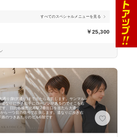
すべてのスペシャルメニューを見る
￥25,300
大通り(駒沢通り)まで出たら右折します。サンマル
ま道なりに歩き右手にローソンがあるのでそこを右
です、日比谷線恵比寿駅2番出口を出たら大通り
てから一つ目の信号で左折します。道なりに歩き右
字路のつきあたりのビル6階です