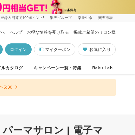
登録＆回答で100ポイント!
楽天グループ
楽天生命
楽天市場
方へ
ヘルプ
お得な情報を受け取る
掲載ご希望のサロン様
ログイン
マイクーポン
お気に入り
イルカタログ
キャンペーン一覧・特集
Raku Lab
5:30
パーマサロン | 電子マ