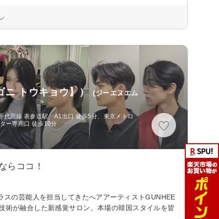
O【ゴニ トウキョウ】）
(ジーエヌエム
代田線 表参道駅 A1出口 徒歩5分、東京メトロ
ター専用口 徒歩10分
ならココ！
ラスの芸能人を担当してきたへアアーティストGUNHEE
な技術が融合した新感覚サロン。本場の韓国スタイルを皆