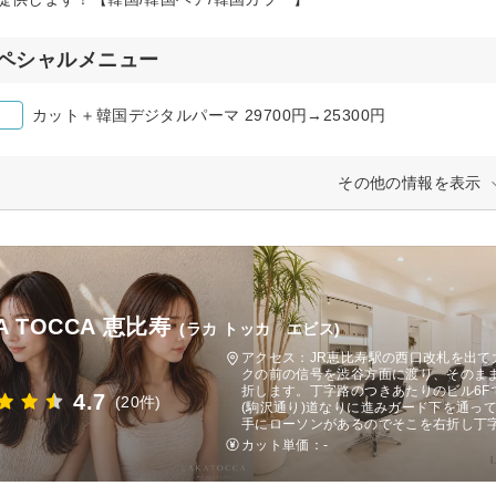
ペシャルメニュー
カット＋韓国デジタルパーマ 29700円→25300円
その他の情報を表示
A TOCCA 恵比寿
(ラカ トッカ エビス)
アクセス：JR恵比寿駅の西口改札を出て
クの前の信号を渋谷方面に渡り、そのま
折します。丁字路のつきあたりのビル6F
4.7
(20件)
(駒沢通り)道なりに進みガード下を通っ
手にローソンがあるのでそこを右折し丁
カット単価：
-