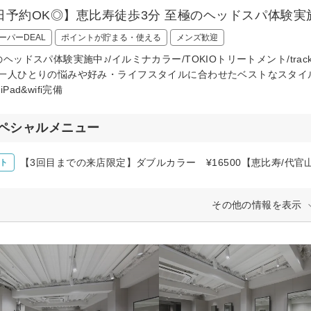
日予約OK◎】恵比寿徒歩3分 至極のヘッドスパ体験実施
ーパーDEAL
ポイントが貯まる・使える
メンズ歓迎
のヘッドスパ体験実施中♪/イルミナカラー/TOKIOトリートメント/tra
一人ひとりの悩みや好み・ライフスタイルに合わせたベストなスタイルを当
Pad&wifi完備
ペシャルメニュー
【3回目までの来店限定】ダブルカラー ¥16500【恵比寿/代官
ト
その他の情報を表示