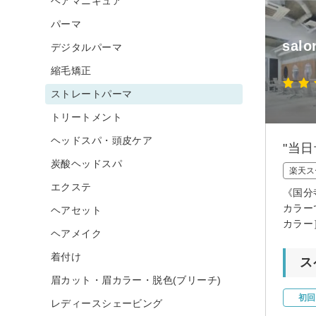
ヘアマニキュア
パーマ
salo
デジタルパーマ
縮毛矯正
ストレートパーマ
トリートメント
ヘッドスパ・頭皮ケア
"当
炭酸ヘッドスパ
楽天ス
エクステ
《国分
カラー
ヘアセット
カラー
ヘアメイク
着付け
ス
眉カット・眉カラー・脱色(ブリーチ)
初回
レディースシェービング