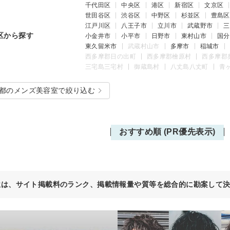
千代田区
中央区
港区
新宿区
文京区
世田谷区
渋谷区
中野区
杉並区
豊島区
江戸川区
八王子市
立川市
武蔵野市
三
区から探す
小金井市
小平市
日野市
東村山市
国分
東久留米市
武蔵村山市
多摩市
稲城市
西多摩郡日の出町
西多摩郡檜原村
西多摩郡
三宅島三宅村
御蔵島村
八丈島八丈町
青
都のメンズ美容室で絞り込む
おすすめ順 (PR優先表示)
位は、サイト掲載料のランク、掲載情報量や質等を総合的に勘案して