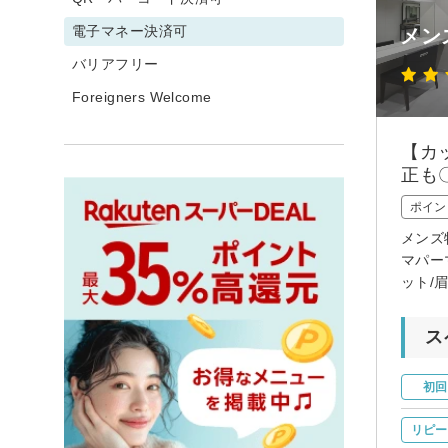
電子マネー決済可
メンズ
バリアフリー
Foreigners Welcome
【カ
正も
ポイン
メンズ
マパー
ット/
ス
初回
リピー