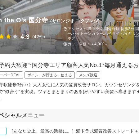
n the O's 国分寺
(サロンジオ コクブンジ)
アクセス：JR中央線 国分寺駅 徒歩3分[
ー/ハイトーンカラー/ハイライト/イヤリン
4.3
(42件)
ボブ]
カット単価：
￥4,000～
日予約大歓迎"*国分寺エリア顧客人気No.1*毎月通える
ーパーDEAL
ポイントが貯まる・使える
メンズ歓迎
寺駅徒歩3分♪♪》大人女性に人気の髪質改善サロン。カウンセリング
で“似合う”を実現。ツヤとまとまりのある扱いやすい美髪へ導きます★
］
ペシャルメニュー
［あなた史上、最高の艶髪に。］髪ドラ式髪質改善ストレート＋髪質