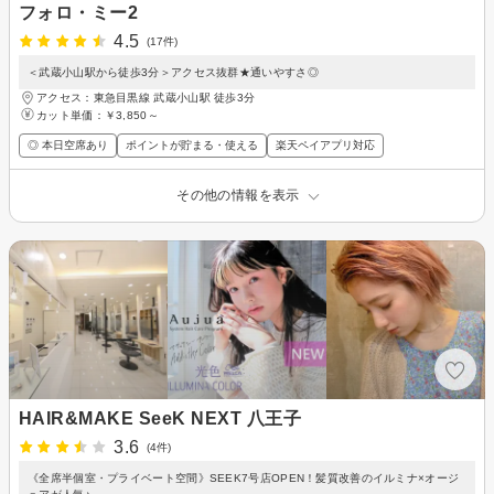
フォロ・ミー2
4.5
(17件)
＜武蔵小山駅から徒歩3分＞アクセス抜群★通いやすさ◎
アクセス：東急目黒線 武蔵小山駅 徒歩3分
カット単価：
￥3,850～
◎ 本日空席あり
ポイントが貯まる・使える
楽天ペイアプリ対応
その他の情報を表示
HAIR&MAKE SeeK NEXT 八王子
3.6
(4件)
《全席半個室・プライベート空間》SEEK7号店OPEN！髪質改善のイルミナ×オージ