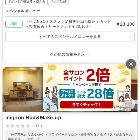
ポイントが貯まる・使える
メンズ歓迎
スペシャルメニュー
【当店No.1オススメ】髪質改善縮毛矯正＋カット
￥23,100
初回
＋髪質改善トリートメント￥23,100～
すべてのスペシャルメニューを見る
その他の情報を表示
mignon Hair&Make-up
-
(-件)
【外苑前駅から徒歩4分】＜プライベートサロン＞経験豊富なスタイリストがあなたの
美を引き出します！！