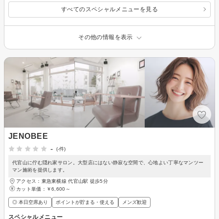
すべてのスペシャルメニューを見る
その他の情報を表示
JENOBEE
-
(-件)
代官山に佇む隠れ家サロン。大型店にはない静寂な空間で、心地よい丁寧なマンツー
マン施術を提供します。
アクセス：東急東横線 代官山駅 徒歩5分
カット単価：
￥6,600～
◎ 本日空席あり
ポイントが貯まる・使える
メンズ歓迎
スペシャルメニュー