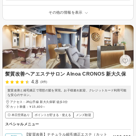
その他の情報を表示
髪質改善ヘアエステサロン AInoa CRONOS 新大久保
4.8
(3件)
髪質改善と縮毛矯正で理想の髪を実現。お子様連れ歓迎、クレジットカード利用可能
な安心のサロン。
アクセス：JR山手線 新大久保駅 徒歩3分
カット単価：
￥15,400～
◎ 本日空席あり
ポイントが貯まる・使える
メンズ歓迎
スペシャルメニュー
【髪質改善】ナチュラル縮毛矯正エステ（カット