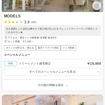
MODELS
3.9
(4件)
白を基調とした店内は爽やかで居心地◎仕上げまでじっくりマンツーマンで対応して
くれるサロン★
アクセス：東京メトロ銀座線 浅草駅 徒歩5分
カット単価：
￥3,240～
ポイントが貯まる・使える
楽天ペイアプリ対応
メンズ歓迎
スペシャルメニュー
￥19,000
トリートメント縮毛矯正
初回
すべてのスペシャルメニューを見る
その他の情報を表示