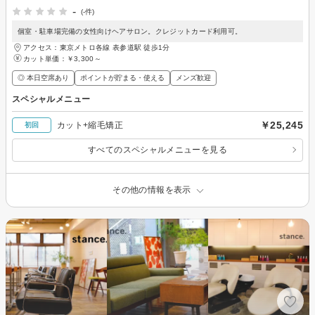
-
(-件)
個室・駐車場完備の女性向けヘアサロン。クレジットカード利用可。
アクセス：東京メトロ各線 表参道駅 徒歩1分
カット単価：
￥3,300～
◎ 本日空席あり
ポイントが貯まる・使える
メンズ歓迎
スペシャルメニュー
￥25,245
カット+縮毛矯正
初回
すべてのスペシャルメニューを見る
その他の情報を表示