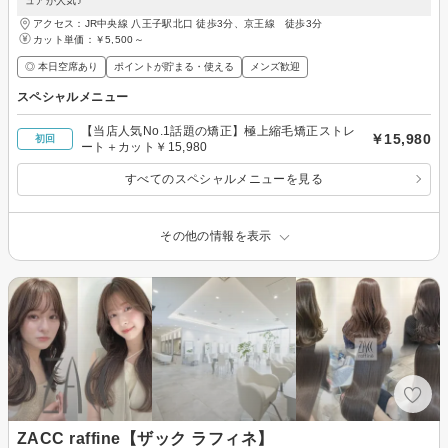
ュアが人気♪
アクセス：JR中央線 八王子駅北口 徒歩3分、京王線 徒歩3分
カット単価：
￥5,500～
◎ 本日空席あり
ポイントが貯まる・使える
メンズ歓迎
スペシャルメニュー
【当店人気No.1話題の矯正】極上縮毛矯正ストレ
￥15,980
初回
ート＋カット￥15,980
すべてのスペシャルメニューを見る
その他の情報を表示
ZACC raffine【ザック ラフィネ】