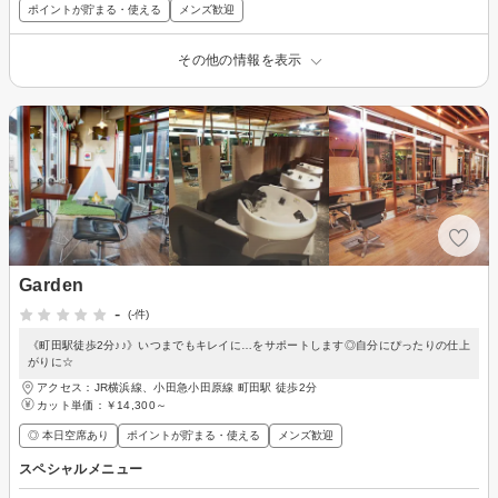
ポイントが貯まる・使える
メンズ歓迎
その他の情報を表示
Garden
-
(-件)
《町田駅徒歩2分♪♪》いつまでもキレイに…をサポートします◎自分にぴったりの仕上
がりに☆
アクセス：JR横浜線、小田急小田原線 町田駅 徒歩2分
カット単価：
￥14,300～
◎ 本日空席あり
ポイントが貯まる・使える
メンズ歓迎
スペシャルメニュー