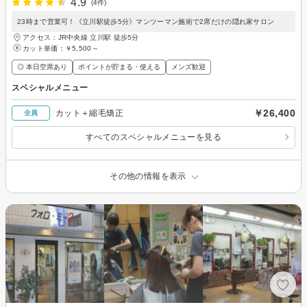
4.9
(4件)
23時まで営業可！《立川駅徒歩5分》マンツーマン施術で2席だけの隠れ家サロン
アクセス：JR中央線 立川駅 徒歩5分
カット単価：
￥5,500～
◎ 本日空席あり
ポイントが貯まる・使える
メンズ歓迎
スペシャルメニュー
￥26,400
カット＋縮毛矯正
全員
すべてのスペシャルメニューを見る
その他の情報を表示