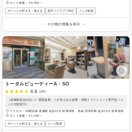
カット単価：
￥6,500～
ポイントが貯まる・使える
楽天ペイアプリ対応
メンズ歓迎
その他の情報を表示
トータルビューティーA・SO
4.8
(2件)
《成瀬駅徒歩10分♪♪》髪質改善・くせ毛うねり改善・美髪トリートメント専門店《メ
ンズ大歓迎◎》
アクセス：JR横浜線 成瀬駅 徒歩10分 駐車場有、各線 長津田駅 徒歩15分 駐車場有
カット単価：
￥1,100～
ポイントが貯まる・使える
メンズ歓迎