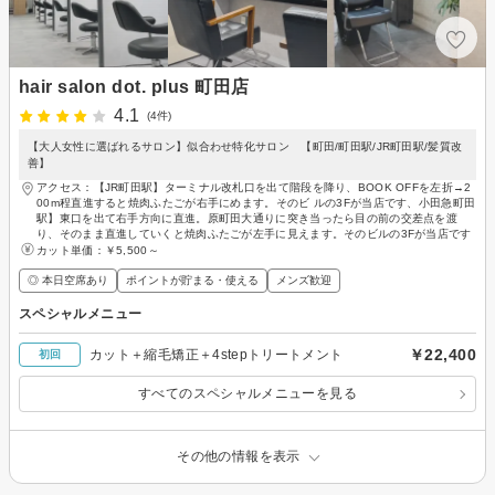
hair salon dot. plus 町田店
4.1
(4件)
【大人女性に選ばれるサロン】似合わせ特化サロン 【町田/町田駅/JR町田駅/髪質改
善】
アクセス：【JR町田駅】ターミナル改札口を出て階段を降り、BOOK OFFを左折→2
00m程直進すると焼肉ふたごが右手にめます。そのビ ルの3Fが当店です、小田急町田
駅】東口を出て右手方向に直進。原町田大通りに突き当ったら目の前の交差点を渡
り、そのまま直進していくと焼肉ふたごが左手に見えます。そのビルの3Fが当店です
カット単価：
￥5,500～
◎ 本日空席あり
ポイントが貯まる・使える
メンズ歓迎
スペシャルメニュー
￥22,400
カット＋縮毛矯正＋4stepトリートメント
初回
すべてのスペシャルメニューを見る
その他の情報を表示