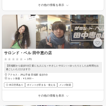
その他の情報を表示
サロンド・ベル 田中恵の店
-
(-件)
【田端駅から徒歩5分】髪にも人にも＜やさしいサロン♪＞ゆったりとしたお時間をお
過ごしいただけます◎
アクセス：JR山手線 田端駅 徒歩5分
カット単価：
￥3,800～
◎ 本日空席あり
ポイントが貯まる・使える
メンズ歓迎
その他の情報を表示