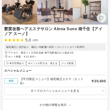
髪質改善ヘアエステサロン AInoa Suno 南千住【アイ
ノア スーノ】
5.0
(1件)
縮毛矯正に定評あり、幅広い年齢層へ対応！クレジットカード利用可。
アクセス：東京メトロ日比谷線 南千住駅南口から徒歩2分
カット単価：
￥13,400～
◎ 本日空席あり
ポイントが貯まる・使える
メンズ歓迎
スペシャルメニュー
【平日限定メニュー】縮毛矯正エステ（カット
￥20,600
初回
込）
すべてのスペシャルメニューを見る
その他の情報を表示