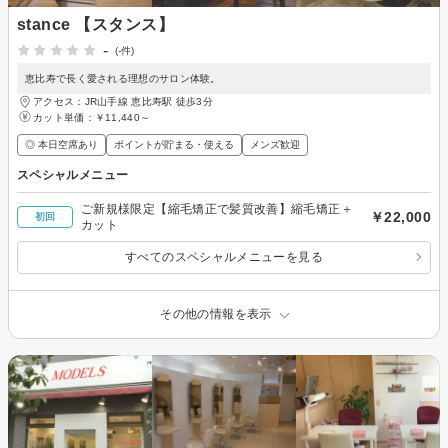
stance 【スタンス】
-
(-件)
恵比寿で長く愛される理想のサロン体験。
アクセス：JR山手線 恵比寿駅 徒歩3分
カット単価：
￥11,440～
◎ 本日空席あり
ポイントが貯まる・使える
メンズ歓迎
スペシャルメニュー
ご新規様限定【縮毛矯正で髪質改善】縮毛矯正＋
￥22,000
初回
カット
すべてのスペシャルメニューを見る
その他の情報を表示