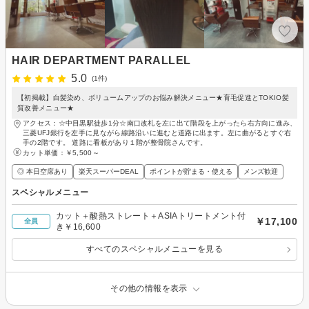
HAIR DEPARTMENT PARALLEL
5.0
(1件)
【初掲載】白髪染め、ボリュームアップのお悩み解決メニュー★育毛促進とTOKIO髪
質改善メニュー★
アクセス：☆中目黒駅徒歩1分☆南口改札を左に出て階段を上がったら右方向に進み、
三菱UFJ銀行を左手に見ながら線路沿いに進むと道路に出ます。左に曲がるとすぐ右
手の2階です。 道路に看板があり１階が整骨院さんです。
カット単価：
￥5,500～
◎ 本日空席あり
楽天スーパーDEAL
ポイントが貯まる・使える
メンズ歓迎
スペシャルメニュー
カット＋酸熱ストレート＋ASIAトリートメント付
￥17,100
全員
き￥16,600
すべてのスペシャルメニューを見る
その他の情報を表示