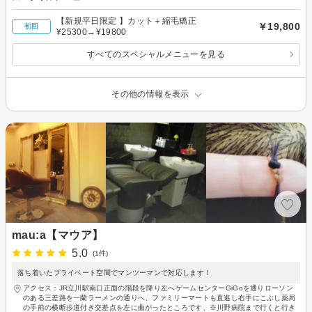
【新規平日限定 】カット＋縮毛矯正
￥19,800
初回
¥25300→¥19800
すべてのスペシャルメニューを見る
その他の情報を表示
mau:a【マウア】
5.0
(1件)
落ち着いたプライベート空間でマンツーマンで対応します！
アクセス：JR立川駅南口正面の階段を降り左へゲームセンターGiGoを通りローソン
のある三差路を一蘭ラーメンの通りへ、ファミリーマートも直進し右手にこぶし薬局
の手前の横断歩道付き交差点を左に曲がったところです、※川野病院まで行くと行き