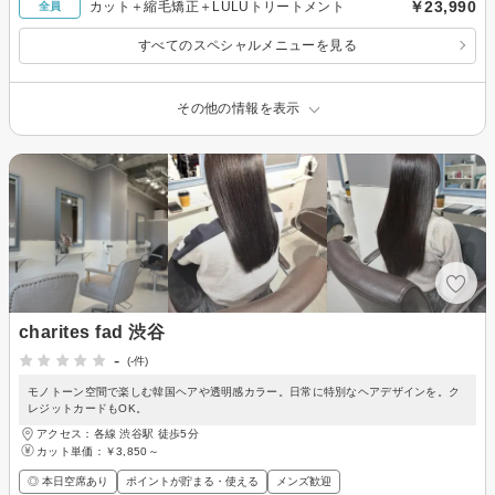
￥23,990
カット＋縮毛矯正＋LULUトリートメント
全員
すべてのスペシャルメニューを見る
その他の情報を表示
charites fad 渋谷
-
(-件)
モノトーン空間で楽しむ韓国ヘアや透明感カラー。日常に特別なヘアデザインを。ク
レジットカードもOK。
アクセス：各線 渋谷駅 徒歩5分
カット単価：
￥3,850～
◎ 本日空席あり
ポイントが貯まる・使える
メンズ歓迎