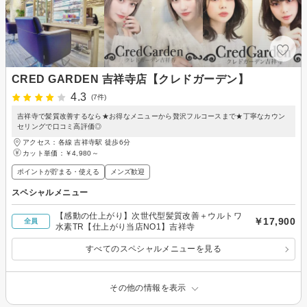
CRED GARDEN 吉祥寺店【クレドガーデン】
4.3
(7件)
吉祥寺で髪質改善するなら★お得なメニューから贅沢フルコースまで★丁寧なカウン
セリングで口コミ高評価◎
アクセス：各線 吉祥寺駅 徒歩6分
カット単価：
￥4,980～
ポイントが貯まる・使える
メンズ歓迎
スペシャルメニュー
【感動の仕上がり】次世代型髪質改善＋ウルトワ
￥17,900
全員
水素TR【仕上がり当店NO1】吉祥寺
すべてのスペシャルメニューを見る
その他の情報を表示