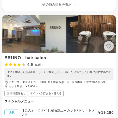
その他の情報を表示
BRUNO．hair salon
4.6
(62件)
【北千住駅から徒歩8分】じっくり施術したい・ゆったり過ごしたい方におすすめのサ
ロン♪
アクセス：東京メトロ千代田線 北千住駅 徒歩8分、京成本線 千住大橋駅 徒歩9分
カット単価：
￥4,660～
◎ 本日空席あり
ポイントが貯まる・使える
スペシャルメニュー
【美人オーラUP!!】縮毛矯正＋カット+トリートメ
￥19,180
全員
ント