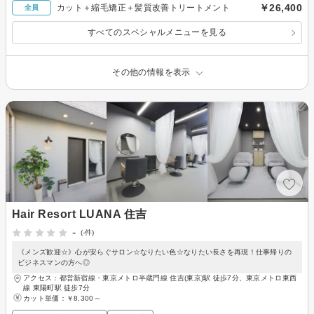
￥26,400
カット＋縮毛矯正＋髪質改善トリートメント
全員
すべてのスペシャルメニューを見る
その他の情報を表示
Hair Resort LUANA 住吉
-
(-件)
《メンズ歓迎☆》心が安らぐサロン☆なりたい色☆なりたい長さを再現！仕事帰りの
ビジネスマンの方へ◎
アクセス：都営新宿線・東京メトロ半蔵門線 住吉(東京)駅 徒歩7分、東京メトロ東西
線 東陽町駅 徒歩7分
カット単価：
￥8,300～