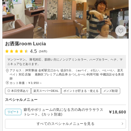
お洒落room Lucia
4.5
(34件)
マンツーマン。 薄毛対応、肌弱い方にノンジアミンカラー、ハーブカラー、ヘナ、マ
ニキュアなどあります。
アクセス：JR常磐線 金町駅北口から 徒歩5分、（auペイ、ｄ払い、ぺいぺい、楽天
ペイ）対応店舗 葛飾区プレミアム商品券 かつしかぺい利用可能 中國語話せる美容
師
カット単価：
￥3,950～
◎ 本日空席あり
楽天スーパーDEAL
ポイントが貯まる・使える
メンズ歓迎
スペシャルメニュー
癖毛やボリュームの気になる方の為のサラサラス
￥18,600
リピート
トレート。(カット別途)
すべてのスペシャルメニューを見る