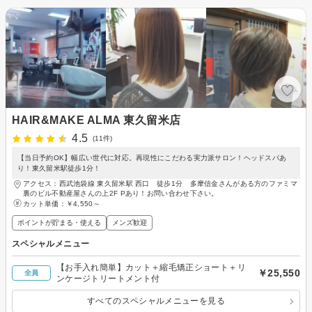
HAIR&MAKE ALMA 東久留米店
4.5
(11件)
【当日予約OK】幅広い世代に対応。再現性にこだわる実力派サロン！ヘッドスパあ
り！東久留米駅徒歩1分！
アクセス：西武池袋線 東久留米駅 西口 徒歩1分 多摩信金さんがある方のファミマ
裏のビル不動産屋さんの上2F Pあり！お問い合わせ下さい。
カット単価：
￥4,550～
ポイントが貯まる・使える
メンズ歓迎
スペシャルメニュー
【お手入れ簡単】カット＋縮毛矯正ショート＋リ
￥25,550
全員
ンケージトリートメント付
すべてのスペシャルメニューを見る