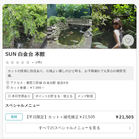
SUN 白金台 本館
-
(-件)
カットの技術に自信あり。心地よい癒しのひと時を。お子様連れでも安心の個室完
備。
アクセス：都営三田線 白金台駅 徒歩3分
カット単価：
￥7,000～
◎ 本日空席あり
ポイントが貯まる・使える
メンズ歓迎
スペシャルメニュー
￥21,505
【平日限定】カット＋縮毛矯正￥21,505
初回
すべてのスペシャルメニューを見る