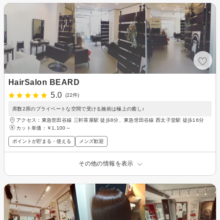
HairSalon BEARD
5.0
(22件)
席数2席のプライベートな空間で受ける施術は極上の癒し♪
アクセス：東急世田谷線 三軒茶屋駅 徒歩8分、東急世田谷線 西太子堂駅 徒歩16分
カット単価：
￥1,100～
ポイントが貯まる・使える
メンズ歓迎
その他の情報を表示