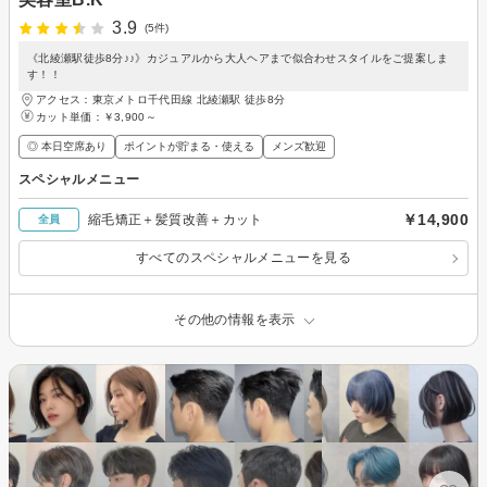
3.9
(5件)
《北綾瀬駅徒歩8分♪♪》カジュアルから大人ヘアまで似合わせスタイルをご提案しま
す！！
アクセス：東京メトロ千代田線 北綾瀬駅 徒歩8分
カット単価：
￥3,900～
◎ 本日空席あり
ポイントが貯まる・使える
メンズ歓迎
スペシャルメニュー
￥14,900
縮毛矯正＋髪質改善＋カット
全員
すべてのスペシャルメニューを見る
その他の情報を表示