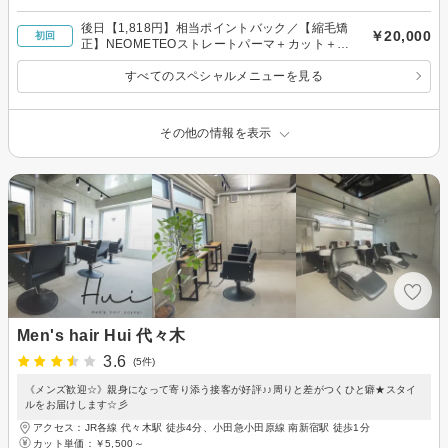
後日【1,818円】相当ポイントバック／【縮毛矯
￥20,000
初回
正】NEOMETEOストレートパーマ＋カット＋ト
リートメント
すべてのスペシャルメニューを見る
その他の情報を表示
Men's hair Hui 代々木
3.6
(5件)
《メンズ歓迎☆》親身になって寄り添う接客が好評♪♪周りと差がつくひと癖★スタイ
ルをお届けします☆彡
アクセス：JR各線 代々木駅 徒歩4分、小田急小田原線 南新宿駅 徒歩1分
カット単価：
￥5,500～