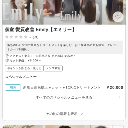
個室 髪質改善 Emily【エミリー】
-
(-件)
落ち着いた空間で豊富なトリートメントを楽しむ。お子様連れの方も歓迎。クレジッ
トカード利用可。
アクセス：東京メトロ日比谷線 恵比寿駅 徒歩2分
カット単価：
￥6,600～
ポイントが貯まる・使える
メンズ歓迎
スペシャルメニュー
￥20,000
新規☆縮毛矯正＋カット＋TOKIOトリートメント
初回
すべてのスペシャルメニューを見る
その他の情報を表示