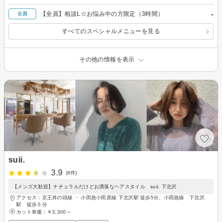
-
【全員】相談L☆お悩み中の方限定（3時間）
全員
すべてのスペシャルメニューを見る
その他の情報を表示
suii.
3.9
(6件)
【メンズ大歓迎】ナチュラルだけどお洒落なヘアスタイル suii. 下北沢
アクセス：京王井の頭線 ・ 小田急小田原線 下北沢駅 徒歩5分、小田急線 下北沢
駅 徒歩５分
カット単価：
￥3,300～