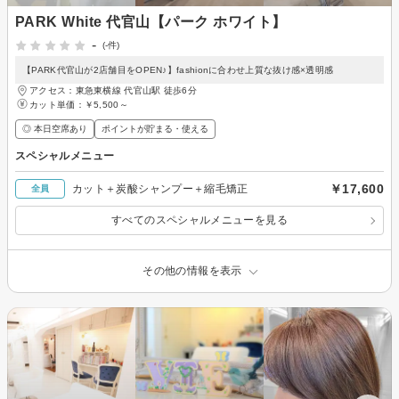
PARK White 代官山【パーク ホワイト】
-
(-件)
【PARK代官山が2店舗目をOPEN♪】fashionに合わせ上質な抜け感×透明感
アクセス：東急東横線 代官山駅 徒歩6分
カット単価：
￥5,500～
◎ 本日空席あり
ポイントが貯まる・使える
スペシャルメニュー
￥17,600
カット＋炭酸シャンプー＋縮毛矯正
全員
すべてのスペシャルメニューを見る
その他の情報を表示