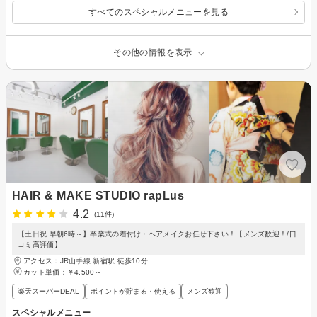
すべてのスペシャルメニューを見る
その他の情報を表示
HAIR & MAKE STUDIO rapLus
4.2
(11件)
【土日祝 早朝6時～】卒業式の着付け・ヘアメイクお任せ下さい！【メンズ歓迎！/口
コミ高評価】
アクセス：JR山手線 新宿駅 徒歩10分
カット単価：
￥4,500～
楽天スーパーDEAL
ポイントが貯まる・使える
メンズ歓迎
スペシャルメニュー