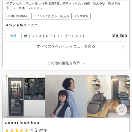
アクセス：JR山手線 大塚駅 徒歩1分、東京メトロ丸ノ内線 新大塚駅 徒歩６分
カット単価：
￥4,400～
◎ 本日空席あり
ポイントが貯まる・使える
メンズ歓迎
スペシャルメニュー
￥8,500
ポイントストレート＋トリートメント
全員
すべてのスペシャルメニューを見る
その他の情報を表示
ameri love hair
4.6
(55件)