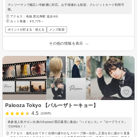
マンツーマンで幅広い年齢層に対応。お子様連れも歓迎、クレジットカード利用可
能。
アクセス：各線 恵比寿駅 徒歩4分
カット単価：
￥5,775～
ポイントが貯まる・使える
メンズ歓迎
その他の情報を表示
Palooza Tokyo 【パルーザトーキョー】
4.5
(108件)
表参道人気サロン出身のStylistが西日暮里に集結♪『ハイセンス』×『ロープライス』
でOPEN！！
アクセス：改札を出てすぐ右側の緩やかなスロープ側へ右折し正面を右に曲がり直進