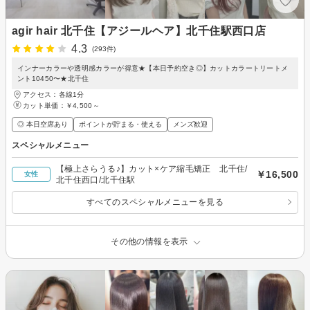
agir hair 北千住【アジールヘア】北千住駅西口店
4.3
(293件)
インナーカラーや透明感カラーが得意★【本日予約空き◎】カットカラートリートメ
ント10450〜★北千住
アクセス：各線1分
カット単価：
￥4,500～
◎ 本日空席あり
ポイントが貯まる・使える
メンズ歓迎
スペシャルメニュー
【極上さらうる♪】カット×ケア縮毛矯正 北千住/
￥16,500
女性
北千住西口/北千住駅
すべてのスペシャルメニューを見る
その他の情報を表示