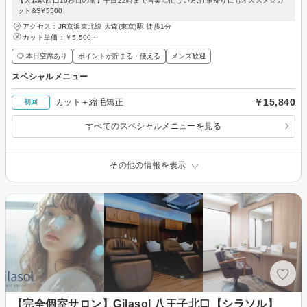
【大森駅西口10秒目の前】平日22時まで営業◎忙しい方,仕事帰りにもオススメ☆カ
ット&S¥5500
アクセス：JR京浜東北線 大森(東京)駅 徒歩1分
カット単価：
￥5,500～
◎ 本日空席あり
ポイントが貯まる・使える
メンズ歓迎
スペシャルメニュー
￥15,840
カット＋縮毛矯正
初回
すべてのスペシャルメニューを見る
その他の情報を表示
【完全個室サロン】Gilasol 八王子北口【シラソル】