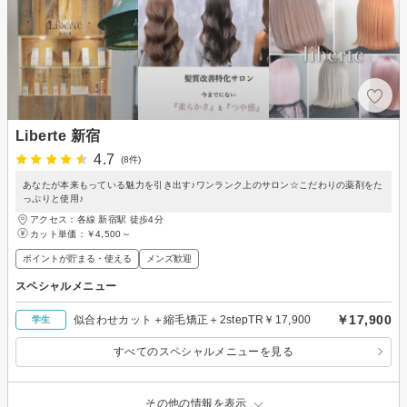
Liberte 新宿
4.7
(8件)
あなたが本来もっている魅力を引き出す♪ワンランク上のサロン☆こだわりの薬剤をた
っぷりと使用♪
アクセス：各線 新宿駅 徒歩4分
カット単価：
￥4,500～
ポイントが貯まる・使える
メンズ歓迎
スペシャルメニュー
￥17,900
似合わせカット＋縮毛矯正＋2stepTR￥17,900
学生
すべてのスペシャルメニューを見る
その他の情報を表示