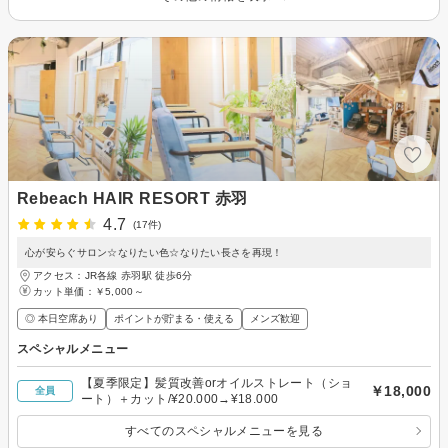
Rebeach HAIR RESORT 赤羽
4.7
(17件)
心が安らぐサロン☆なりたい色☆なりたい長さを再現！
アクセス：JR各線 赤羽駅 徒歩6分
カット単価：
￥5,000～
◎ 本日空席あり
ポイントが貯まる・使える
メンズ歓迎
スペシャルメニュー
【夏季限定】髪質改善orオイルストレート（ショ
￥18,000
全員
ート）＋カット/¥20.000→¥18.000
すべてのスペシャルメニューを見る