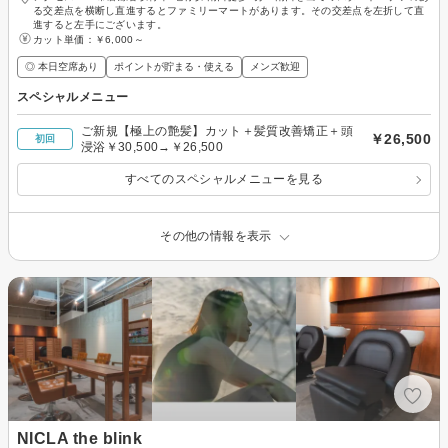
る交差点を横断し直進するとファミリーマートがあります。その交差点を左折して直
進すると左手にございます。
カット単価：
￥6,000～
◎ 本日空席あり
ポイントが貯まる・使える
メンズ歓迎
スペシャルメニュー
ご新規【極上の艶髪】カット＋髪質改善矯正＋頭
￥26,500
初回
浸浴￥30,500→￥26,500
すべてのスペシャルメニューを見る
その他の情報を表示
NICLA the blink