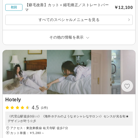
【癖毛改善】カット＋縮毛矯正／ストレートパー
￥12,100
初回
マ
すべてのスペシャルメニューを見る
その他の情報を表示
Hotely
4.5
(1件)
《代官山駅徒歩3分♪♪》《海外ホテルのようなオシャレなサロン♪》センスが光る旬★
デザインが叶う☆彡
アクセス：東急東横線 祐天寺駅 徒歩7分
カット単価：
￥5,280～