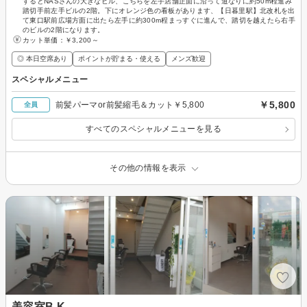
するとNASさんの大きなビル、こちらを左手店舗正面に沿って道なりに約50m程進み
踏切手前左手ビルの2階。下にオレンジ色の看板があります、【日暮里駅】北改札を出
て東口駅前広場方面に出たら左手に約300m程まっすぐに進んで、踏切を越えたら右手
のビルの2階になります。
カット単価：
￥3,200～
◎ 本日空席あり
ポイントが貯まる・使える
メンズ歓迎
スペシャルメニュー
￥5,800
前髪パーマor前髪縮毛＆カット￥5,800
全員
すべてのスペシャルメニューを見る
その他の情報を表示
美容室B.K