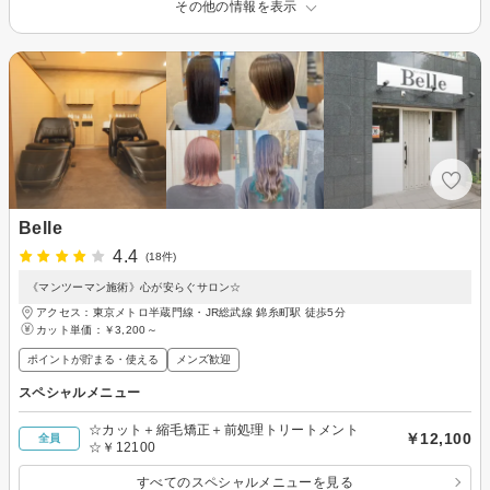
その他の情報を表示
Belle
4.4
(18件)
《マンツーマン施術》心が安らぐサロン☆
アクセス：東京メトロ半蔵門線・JR総武線 錦糸町駅 徒歩5分
カット単価：
￥3,200～
ポイントが貯まる・使える
メンズ歓迎
スペシャルメニュー
☆カット＋縮毛矯正＋前処理トリートメント
￥12,100
全員
☆￥12100
すべてのスペシャルメニューを見る