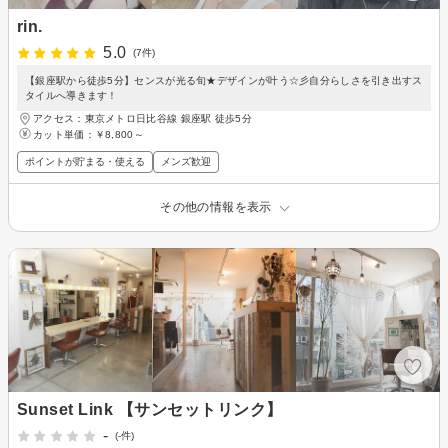
rin.
5.0
(7件)
【銀座駅から徒歩5分】センスが光る旬★デザインが叶う☆彡自分らしさを引き出すス
タイルへ導きます！
アクセス：東京メトロ日比谷線 銀座駅 徒歩5分
カット単価：
￥8,800～
ポイントが貯まる・使える
メンズ歓迎
その他の情報を表示
Sunset Link 【サンセットリンク】
-
(-件)