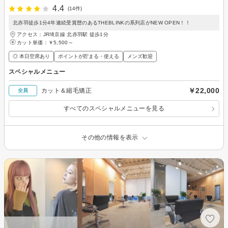
4.4
(14件)
北赤羽徒歩1分4年連続受賞歴のあるTHEBLINKの系列店がNEW OPEN！！
アクセス：JR埼京線 北赤羽駅 徒歩1分
カット単価：
￥5,500～
◎ 本日空席あり
ポイントが貯まる・使える
メンズ歓迎
スペシャルメニュー
￥22,000
カット＆縮毛矯正
全員
すべてのスペシャルメニューを見る
その他の情報を表示