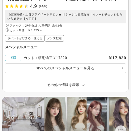
4.9
(24件)
《個室完備》上質プライベートサロン★ オシャレに敏感な方！イメージチェンジした
い方必見☆【八王子】
アクセス：JR中央線 八王子駅 徒歩3分
カット単価：
￥4,455～
ポイントが貯まる・使える
メンズ歓迎
スペシャルメニュー
￥17,820
カット＋縮毛矯正￥17820
初回
すべてのスペシャルメニューを見る
その他の情報を表示