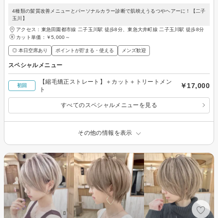
4種類の髪質改善メニューとパーソナルカラー診断で肌映えうるつやヘアーに！【二子
玉川】
アクセス：東急田園都市線 二子玉川駅 徒歩8分、東急大井町線 二子玉川駅 徒歩8分
カット単価：
￥5,000～
◎ 本日空席あり
ポイントが貯まる・使える
メンズ歓迎
スペシャルメニュー
【縮毛矯正ストレート】＋カット＋トリートメン
￥17,000
初回
ト
すべてのスペシャルメニューを見る
その他の情報を表示