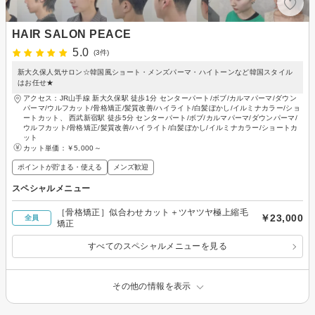
HAIR SALON PEACE
5.0
(3件)
新大久保人気サロン☆韓国風ショート・メンズパーマ・ハイトーンなど韓国スタイル
はお任せ★
アクセス：JR山手線 新大久保駅 徒歩1分 センターパート/ボブ/カルマパーマ/ダウン
パーマ/ウルフカット/骨格矯正/髪質改善/ハイライト/白髪ぼかし/イルミナカラー/ショ
ートカット、 西武新宿駅 徒歩5分 センターパート/ボブ/カルマパーマ/ダウンパーマ/
ウルフカット/骨格矯正/髪質改善/ハイライト/白髪ぼかし/イルミナカラー/ショートカ
ット
カット単価：
￥5,000～
ポイントが貯まる・使える
メンズ歓迎
スペシャルメニュー
［骨格矯正］似合わせカット＋ツヤツヤ極上縮毛
￥23,000
全員
矯正
すべてのスペシャルメニューを見る
その他の情報を表示