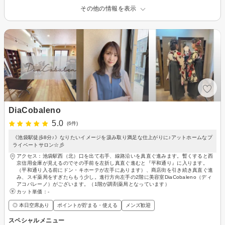
その他の情報を表示
DiaCobaleno
5.0
(6件)
《池袋駅徒歩8分♪》なりたいイメージを汲み取り満足な仕上がりに♪アットホームなプ
ライベートサロン☆彡
アクセス：池袋駅西（北）口を出て右手、線路沿いを真直ぐ進みます。暫くすると西
京信用金庫が見えるのでその手前を左折し真直ぐ進むと『平和通り』に入ります。
（平和通り入る前にドン・キホーテが左手にあります）、商店街を引き続き真直ぐ進
み、スギ薬局をすぎたらもう少し。進行方向左手の2階に美容室DiaCobaleno（ディ
アコバレーノ）がございます。（1階が調剤薬局となっています）
カット単価：
-
◎ 本日空席あり
ポイントが貯まる・使える
メンズ歓迎
スペシャルメニュー