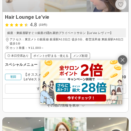
Hair Lounge Le'vie
4.8
(33件)
銀座・東銀座駅すぐ☆銀座の隠れ家的プライベートサロン【Le'vie レヴィー】
アクセス：東京メトロ銀座線 銀座駅A12出口 徒歩3分、都営浅草線 東銀座駅A8出口
徒歩1分
カット単価：
￥11,000～
◎ 本日空席あり
ポイントが貯まる・使える
メンズ歓迎
スペシャルメニュー
【オススメNo.1★】似合わせカット＋縮毛矯正
￥33,000
初回
Le'vieストレート
すべてのスペシャルメニューを見る
その他の情報を表示