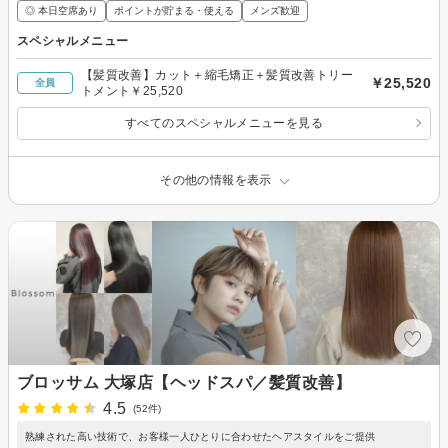
◎ 本日空席あり
ポイントが貯まる・使える
メンズ歓迎
スペシャルメニュー
【髪質改善】カット＋縮毛矯正＋髪質改善トリー
￥25,520
全員
トメント￥25,520
すべてのスペシャルメニューを見る
その他の情報を表示
ブロッサム 大塚店【ヘッドスパ／髪質改善】
4.5
(52件)
熟練された高い技術で、お客様一人ひとりに合わせたヘアスタイルをご提供