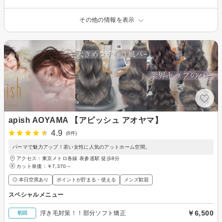
その他の情報を表示
apish AOYAMA 【アピッシュ アオヤマ】
4.9
(6件)
パーマで魅力アップ！若い女性に人気のアットホーム空間。
アクセス：東京メトロ各線 表参道駅 徒歩8分
カット単価：
￥7,370～
◎ 本日空席あり
ポイントが貯まる・使える
メンズ歓迎
スペシャルメニュー
￥6,500
浮き毛対策！！部分ソフト矯正
初回