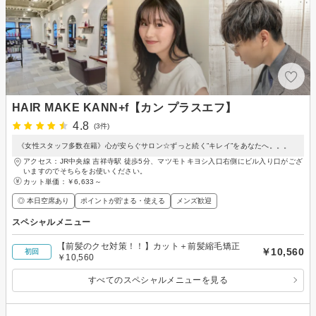
HAIR MAKE KANN+f【カン プラスエフ】
4.8
(3件)
《女性スタッフ多数在籍》心が安らぐサロン☆ずっと続く”キレイ”をあなたへ。。。
アクセス：JR中央線 吉祥寺駅 徒歩5分、マツモトキヨシ入口右側にビル入り口がござ
いますのでそちらをお使いください。
カット単価：
￥6,633～
◎ 本日空席あり
ポイントが貯まる・使える
メンズ歓迎
スペシャルメニュー
【前髪のクセ対策！！】カット＋前髪縮毛矯正
￥10,560
初回
￥10,560
すべてのスペシャルメニューを見る