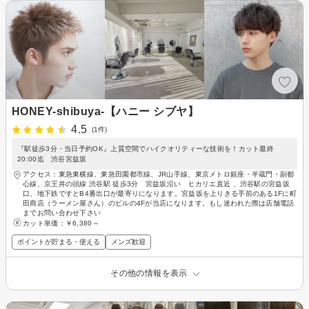
HONEY-shibuya-【ハニー シブヤ】
4.5
(1件)
『駅徒歩3分・当日予約OK』上質空間でハイクオリティーな技術を！カット最終
20:00迄 渋谷宮益坂
アクセス：東急東横線、東急田園都市線、JR山手線、東京メトロ銀座・半蔵門・副都
心線、京王井の頭線 渋谷駅 徒歩3分 宮益坂沿い ヒカリエ直近 、渋谷駅の宮益坂
口、地下鉄ですとB4番出口が最寄りになります。宮益坂を上りきる手前のある1Fに町
田商店（ラーメン屋さん）のビルの4Fが当店になります。もし迷われた際は店舗電話
までお問い合わせ下さい
カット単価：
￥6,380～
ポイントが貯まる・使える
メンズ歓迎
その他の情報を表示