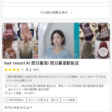
その他の情報を表示
hair resort Ai 西日暮里/ 西日暮里駅前店
4.1
(9件)
【西日暮里駅から徒歩1分】実力あるスタイリストたちが集結！キレイをキープできる
スタイルをお届け☆彡
アクセス：JR山手線 西日暮里駅 徒歩1分、東京メトロ千代田線 西日暮里駅/日暮里・
舎人ライナー 西日暮里駅 徒歩30秒
カット単価：
￥4,400～
◎ 本日空席あり
ポイントが貯まる・使える
メンズ歓迎
スペシャルメニュー