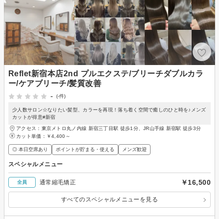
Reflet新宿本店2nd プルエクステ/ブリーチダブルカラ
ー/ケアブリーチ/髪質改善
-
(-件)
少人数サロン☆なりたい髪型、カラーを再現！落ち着く空間で癒しのひと時を♪メンズ
カットが得意#新宿
アクセス：東京メトロ丸ノ内線 新宿三丁目駅 徒歩1分、JR山手線 新宿駅 徒歩3分
カット単価：
￥4,400～
◎ 本日空席あり
ポイントが貯まる・使える
メンズ歓迎
スペシャルメニュー
￥16,500
通常縮毛矯正
全員
すべてのスペシャルメニューを見る