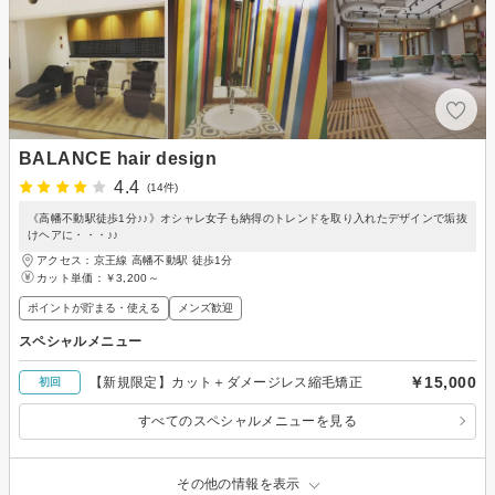
BALANCE hair design
4.4
(14件)
《高幡不動駅徒歩1分♪♪》オシャレ女子も納得のトレンドを取り入れたデザインで垢抜
けヘアに・・・♪♪
アクセス：京王線 高幡不動駅 徒歩1分
カット単価：
￥3,200～
ポイントが貯まる・使える
メンズ歓迎
スペシャルメニュー
￥15,000
【新規限定】カット＋ダメージレス縮毛矯正
初回
すべてのスペシャルメニューを見る
その他の情報を表示