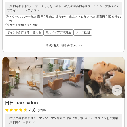
【高円寺駅徒歩3分】オトナしくないオトナのための高円寺サブカルチャー愛あふれる
プライベートヘアサロン
アクセス：JR中央線 高円寺駅南口 徒歩3分、東京メトロ丸ノ内線 新高円寺駅 徒歩15
分
カット単価：
￥5,500～
ポイントが貯まる・使える
楽天ペイアプリ対応
メンズ歓迎
その他の情報を表示
日日 hair salon
4.8
(22件)
《大人の隠れ家サロン》マンツーマン施術で日常に寄り添ったヘアスタイルをご提案
【高円寺/ヘッドスパ】