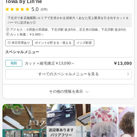
Towa by Lin'ne
5.0
(2件)
下北沢で多店舗展開♪エリアで支持される技術力！あなた至上最高を引き出すカット＆
パーマに定評あり◎
アクセス：小田急小田原線、下北沢駅 徒歩5分、京王井の頭線、下北沢駅 徒歩5分
カット単価：
￥3,960～
◎ 本日空席あり
ポイントが貯まる・使える
メンズ歓迎
スペシャルメニュー
￥13,090
カット＋縮毛矯正￥13,090～
初回
すべてのスペシャルメニューを見る
その他の情報を表示