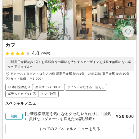
カフ
4.8
(56件)
《新高円寺駅徒歩1分》お客様自身の素材を活かすヘアデザインを提案★無理のない楽
なヘアスタイルへ
アクセス：東京メトロ丸ノ内線 新高円寺駅 徒歩1分、JR総武線 高円寺駅 徒歩10分
カット単価：
￥5,000～
◎ 本日空席あり
楽天スーパーDEAL
ポイントが貯まる・使える
楽天ペイアプリ対応
メンズ歓迎
スペシャルメニュー
[ご新規様限定!!] 気になるクセ毛やうねりに！湿気
￥20,000
初回
に負けないダメージを抑えた⭐︎縮毛矯正⭐︎
すべてのスペシャルメニューを見る