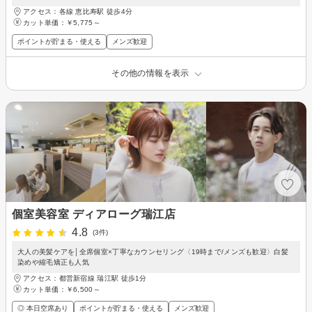
アクセス：各線 恵比寿駅 徒歩4分
カット単価：
￥5,775～
ポイントが貯まる・使える
メンズ歓迎
その他の情報を表示
個室美容室 ディアローグ瑞江店
4.8
(3件)
大人の美髪ケアを│全席個室×丁寧なカウンセリング〈19時まで/メンズも歓迎〉白髪
染めや縮毛矯正も人気
アクセス：都営新宿線 瑞江駅 徒歩1分
カット単価：
￥6,500～
◎ 本日空席あり
ポイントが貯まる・使える
メンズ歓迎