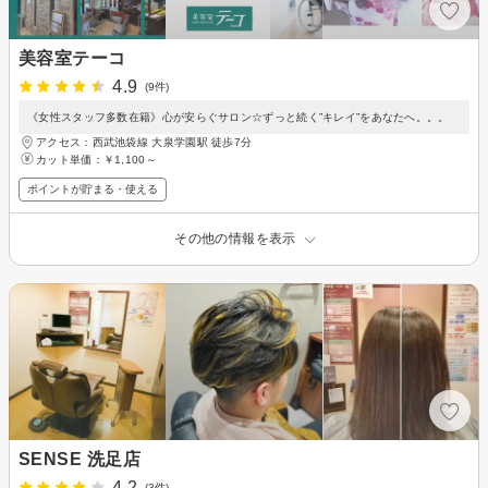
美容室テーコ
4.9
(9件)
《女性スタッフ多数在籍》心が安らぐサロン☆ずっと続く”キレイ”をあなたへ。。。
アクセス：西武池袋線 大泉学園駅 徒歩7分
カット単価：
￥1,100～
ポイントが貯まる・使える
その他の情報を表示
SENSE 洗足店
4.2
(3件)