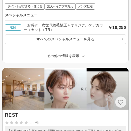
ポイントが貯まる・使える
楽天ペイアプリ対応
メンズ歓迎
スペシャルメニュー
［お得☆］次世代縮毛矯正＋オリジナルケアカラ
￥19,250
初回
ー（カット＋TR）
すべてのスペシャルメニューを見る
その他の情報を表示
REST
-
(-件)
【初回20%OFF】落ち着いた雰囲気のマンツーマンサロン♪丁寧なカウンセリングで