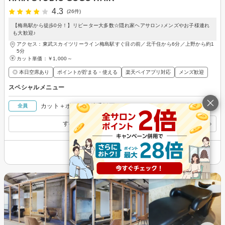
4.3
(26件)
【梅島駅から徒歩0分！】リピーター大多数☆隠れ家ヘアサロン♪メンズやお子様連れ
も大歓迎♪
アクセス：東武スカイツリーライン梅島駅すぐ目の前／北千住から6分／上野から約1
5分
カット単価：
￥1,000～
◎ 本日空席あり
ポイントが貯まる・使える
楽天ペイアプリ対応
メンズ歓迎
スペシャルメニュー
￥12,400
カット＋ポイント縮毛矯正
全員
すべてのスペシャルメニューを見る
その他の情報を表示