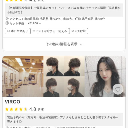
【各部屋完全個室】で最高級のカット+ヘッドスパ＆究極のリラックス環境【洗足駅か
ら徒歩2分】
アクセス：東急目黒線 洗足駅 徒歩2分、東急大井町線 北千束駅 徒歩5分
カット単価：
￥7,700～
◎ 本日空席あり
ポイントが貯まる・使える
メンズ歓迎
その他の情報を表示
VIRGO
4.8
(7件)
電話予約不可《最寄り : 明治神宮前駅》アナタらしさをとことん引き出すスタイルへ
導きます◎