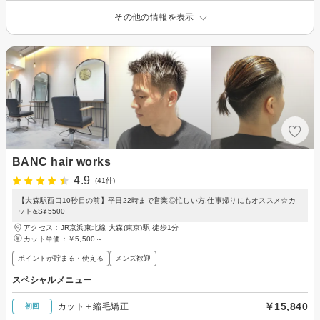
その他の情報を表示
BANC hair works
4.9
(41件)
【大森駅西口10秒目の前】平日22時まで営業◎忙しい方,仕事帰りにもオススメ☆カ
ット&S¥5500
アクセス：JR京浜東北線 大森(東京)駅 徒歩1分
カット単価：
￥5,500～
ポイントが貯まる・使える
メンズ歓迎
スペシャルメニュー
￥15,840
カット＋縮毛矯正
初回