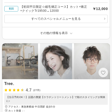
【初回平日限定☆縮毛矯正コース】カット+矯正
￥12,000
初回
+クイックTr19500→12000
すべてのスペシャルメニューを見る
その他の情報を表示
Tree.
4.7
(27件)
【当日予約OK！】話題の艶髪【ケラチントリートメント】で朝のスタイリングが簡単
に♪
アクセス：東急東横線 中目黒駅 徒歩5分
カット単価：
-