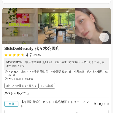
SEED&Beauty 代々木公園店
4.7
(22件)
NEW OPEN♪♪《代々木公園駅徒歩2分》《通いやすい好立地♪》ヘアーとまつ毛と眉
毛で綺麗に☆彡
アクセス：東京メトロ千代田線 代々木公園駅 徒歩2分、小田急線 代々木八幡駅 徒
歩5分
カット単価：
￥5,500～
ポイントが貯まる・使える
メンズ歓迎
スペシャルメニュー
【梅雨対策◎】カット＋縮毛矯正＋トリートメン
￥18,600
全員
ト