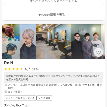
すべてのスペシャルメニューを見る
その他の情報を表示
Re N
4.7
(12件)
☆8/11予約可能☆メニューをお客様ごとに完全マンツーマンでご提案◇隠れ家のよう
な店内で贅沢な時間
アクセス：京浜急行本線 青物横丁駅 徒歩1分、りんかい線 品川シーサイド駅 徒歩
10分
カット単価：
-
ポイントが貯まる・使える
メンズ歓迎
スペシャルメニュー