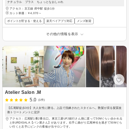
ナチュラル プラス ちょっとなおしゃれ
アクセス：京王線 府中駅 徒歩1分
カット単価：
￥4,070～
ポイントが貯まる・使える
楽天ペイアプリ対応
メンズ歓迎
その他の情報を表示
Atelier Salon .M
5.0
(1件)
【広尾駅徒歩3分】大人女性に贈る。上品で洗練されたスタイルへ。艶髪が戻る髪質改
善トリートメントに定評
アクセス：広尾駅1番2番出口。東京三菱UFJ銀行さん側に渡って50Mぐらい歩かれる
とBURDIGALA【パン屋さん】があります。右手に曲がり広尾神社を過ぎて50Mぐら
い行くと左手にピンクの看板が当サロンです。