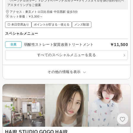
『パーソナルカラー』トレンド×パーソナルカラー×ライフスタイルを掛け合わせたヘ
アスタイリングをご提案
アクセス：東京メトロ日比谷線 中目黒駅 徒歩5分
カット単価：
￥3,300～
◎ 本日空席あり
ポイントが貯まる・使える
メンズ歓迎
スペシャルメニュー
￥11,500
弱酸性ストレート髪質改善トリートメント
全員
すべてのスペシャルメニューを見る
その他の情報を表示
HAIR STUDIO GOGO HAIR