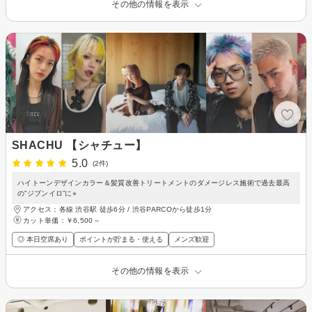
その他の情報を表示
SHACHU 【シャチュー】
5.0
(2件)
ハイトーンデザインカラー＆髪質改善トリートメントのダメージレス施術で過去最高
の”ジブンイロ”に⭐︎
アクセス：各線 渋谷駅 徒歩6分 / 渋谷PARCOから徒歩1分
カット単価：
￥6,500～
◎ 本日空席あり
ポイントが貯まる・使える
メンズ歓迎
その他の情報を表示