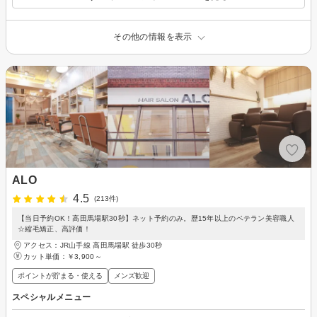
その他の情報を表示
ALO
4.5
(213件)
【当日予約OK！高田馬場駅30秒】ネット予約のみ。歴15年以上のベテラン美容職人
☆縮毛矯正、高評価！
アクセス：JR山手線 高田馬場駅 徒歩30秒
カット単価：
￥3,900～
ポイントが貯まる・使える
メンズ歓迎
スペシャルメニュー