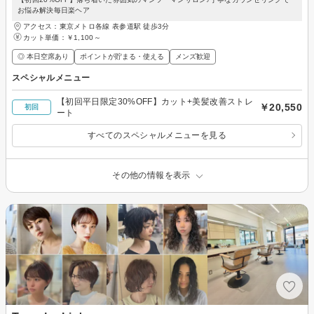
お悩み解決毎日楽ヘア
アクセス：東京メトロ各線 表参道駅 徒歩3分
カット単価：
￥1,100～
◎ 本日空席あり
ポイントが貯まる・使える
メンズ歓迎
スペシャルメニュー
【初回平日限定30%OFF】カット+美髪改善ストレ
￥20,550
初回
ート
すべてのスペシャルメニューを見る
その他の情報を表示