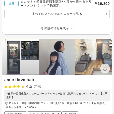
☆カット＋髪質改善縮毛矯正+４種から選べるトリ
￥19,800
全員
ートメント ネット予約限定。
すべてのスペシャルメニューを見る
その他の情報を表示
ameri love hair
4.6
(55件)
4種類の髪質改善メニューとパーソナルカラー診断で肌映えうるつやヘアーに！【二子
玉川】
アクセス：東急田園都市線 二子玉川駅 徒歩8分、東急大井町線 二子玉川駅 徒歩8分
カット単価：
￥5,000～