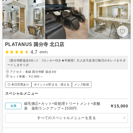
PLATANUS 国分寺 北口店
4.7
(89件)
《国分寺駅徒歩3分♪♪》《ロッカー付き★半個室》大人女子必見◎毎日のキレイをサポ
ートします☆彡
アクセス：各線 国分寺駅 徒歩3分
カット単価：
￥2,900～
◎ 本日空席あり
ポイントが貯まる・使える
メンズ歓迎
スペシャルメニュー
縮毛矯正+カット+前処理トリートメント+炭酸
￥15,000
全員
泉 薬剤ランクアップ＋1500円
すべてのスペシャルメニューを見る