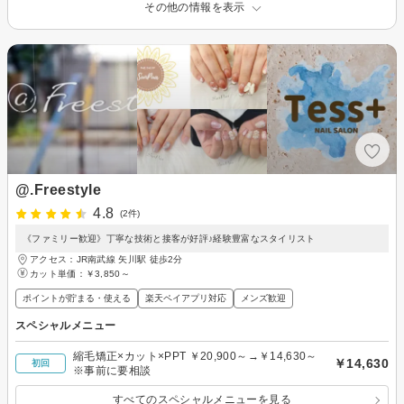
その他の情報を表示
@.Freestyle
4.8
(2件)
《ファミリー歓迎》丁寧な技術と接客が好評♪経験豊富なスタイリスト
アクセス：JR南武線 矢川駅 徒歩2分
カット単価：
￥3,850～
ポイントが貯まる・使える
楽天ペイアプリ対応
メンズ歓迎
スペシャルメニュー
縮毛矯正×カット×PPT ￥20,900～→￥14,630～
￥14,630
初回
※事前に要相談
すべてのスペシャルメニューを見る