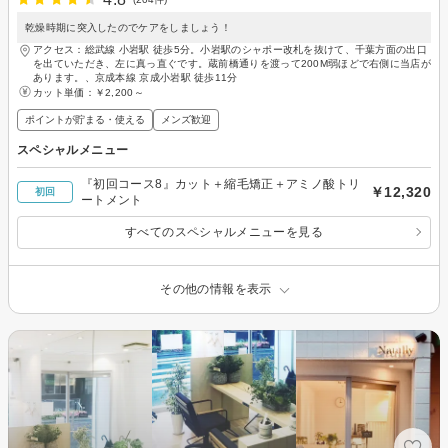
乾燥時期に突入したのでケアをしましょう！
アクセス：総武線 小岩駅 徒歩5分。小岩駅のシャポー改札を抜けて、千葉方面の出口
を出ていただき、左に真っ直ぐです。蔵前橋通りを渡って200M弱ほどで右側に当店が
あります。、京成本線 京成小岩駅 徒歩11分
カット単価：
￥2,200～
ポイントが貯まる・使える
メンズ歓迎
スペシャルメニュー
『初回コース8』カット＋縮毛矯正＋アミノ酸トリ
￥12,320
初回
ートメント
すべてのスペシャルメニューを見る
その他の情報を表示