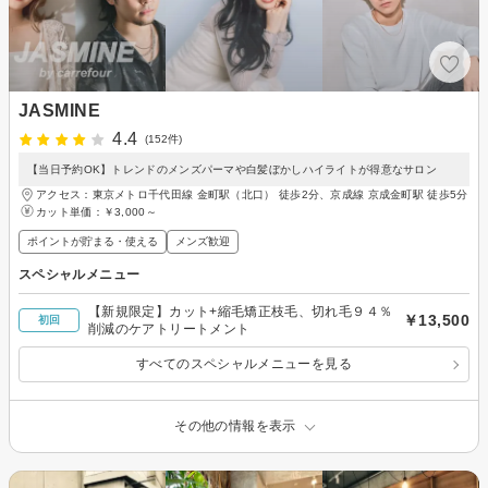
JASMINE
4.4
(152件)
【当日予約OK】トレンドのメンズパーマや白髪ぼかしハイライトが得意なサロン
アクセス：東京メトロ千代田線 金町駅（北口） 徒歩2分、京成線 京成金町駅 徒歩5分
カット単価：
￥3,000～
ポイントが貯まる・使える
メンズ歓迎
スペシャルメニュー
【新規限定】カット+縮毛矯正枝毛、切れ毛９４％
￥13,500
初回
削減のケアトリートメント
すべてのスペシャルメニューを見る
その他の情報を表示