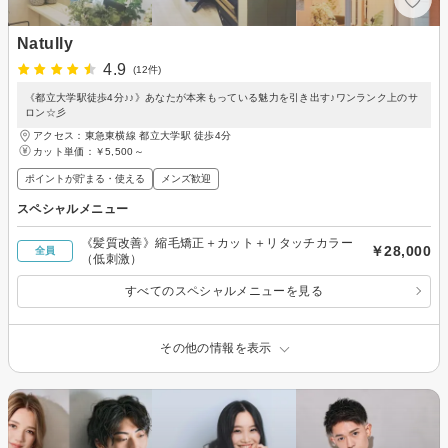
Natully
4.9
(12件)
《都立大学駅徒歩4分♪♪》あなたが本来もっている魅力を引き出す♪ワンランク上のサ
ロン☆彡
アクセス：東急東横線 都立大学駅 徒歩4分
カット単価：
￥5,500～
ポイントが貯まる・使える
メンズ歓迎
スペシャルメニュー
《髪質改善》縮毛矯正＋カット＋リタッチカラー
￥28,000
全員
（低刺激）
すべてのスペシャルメニューを見る
その他の情報を表示