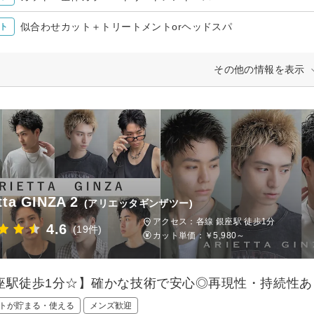
似合わせカット＋トリートメントorヘッドスパ
ト
その他の情報を表示
tta GINZA 2
(アリエッタギンザツー)
アクセス：各線 銀座駅 徒歩1分
4.6
(19件)
カット単価：
￥5,980～
座駅徒歩1分☆】確かな技術で安心◎再現性・持続性
トが貯まる・使える
メンズ歓迎