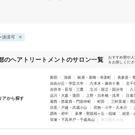
ー決済可
おすすめ順や人
都のヘアトリートメントのサロン一覧
をお探しくださ
新宿
池袋
銀座・新橋・有楽町
表参道・
自由が丘・学芸大学
六本木・麻布十番
北千
吉祥寺・荻窪・三鷹
立川・国立・国分寺
八
品川・大森・蒲田
上野・日本橋・浅草
日暮
リアから探す
葛西・西葛西・門前仲町
町田
三軒茶屋・用
目黒・戸越・武蔵小山
田無・小平・久米川
調布・府中
多摩・聖蹟桜ヶ丘・稲城
経堂・
笹塚・下高井戸・千歳烏山
東京都その他