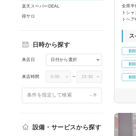
全席半
楽天スーパーDEAL
トシャ
得サロ
トヘア
ス
日時から探す
初回
来店日
日付から選択
初回
来店時間
〜
初回
-
条件を指定して検索
件
設備・サービスから探す