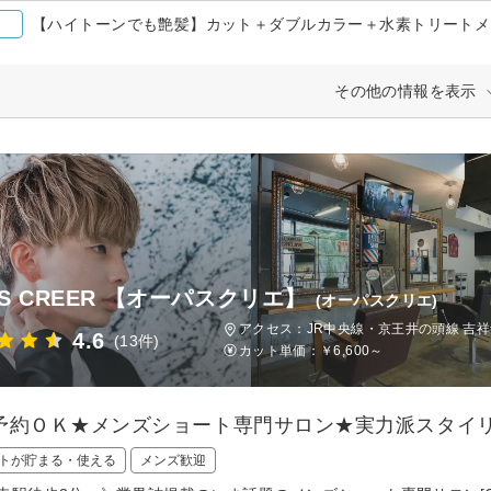
【ハイトーンでも艶髪】カット＋ダブルカラー＋水素トリートメン
その他の情報を表示
US CREER 【オーパスクリエ】
(オーパスクリエ)
アクセス：JR中央線・京王井の頭線 吉祥
4.6
(13件)
カット単価：
￥6,600～
予約ＯＫ★メンズショート専門サロン★実力派スタイ
トが貯まる・使える
メンズ歓迎