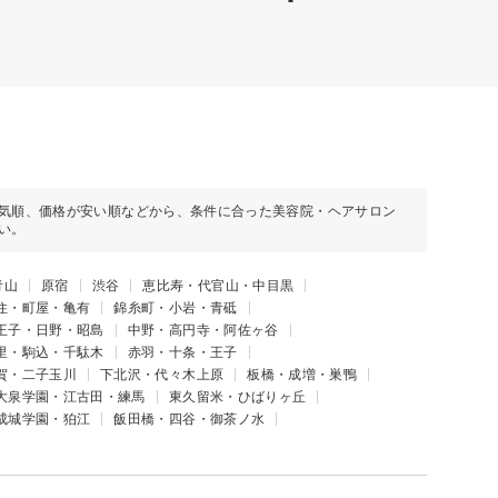
気順、価格が安い順などから、条件に合った美容院・ヘアサロン
い。
青山
原宿
渋谷
恵比寿・代官山・中目黒
住・町屋・亀有
錦糸町・小岩・青砥
王子・日野・昭島
中野・高円寺・阿佐ヶ谷
里・駒込・千駄木
赤羽・十条・王子
賀・二子玉川
下北沢・代々木上原
板橋・成増・巣鴨
大泉学園・江古田・練馬
東久留米・ひばりヶ丘
成城学園・狛江
飯田橋・四谷・御茶ノ水