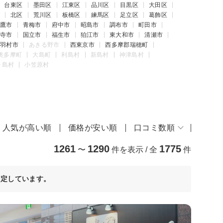
台東区
墨田区
江東区
品川区
目黒区
大田区
北区
荒川区
板橋区
練馬区
足立区
葛飾区
鷹市
青梅市
府中市
昭島市
調布市
町田市
寺市
国立市
福生市
狛江市
東大和市
清瀬市
羽村市
あきる野市
西東京市
西多摩郡瑞穂町
奥多摩町
大島町
利島村
新島村
神津島村
ヶ島村
小笠原村
人気が高い順
価格が安い順
口コミ数順
1261
1290
1775
〜
件を表示 / 全
件
決定しています。