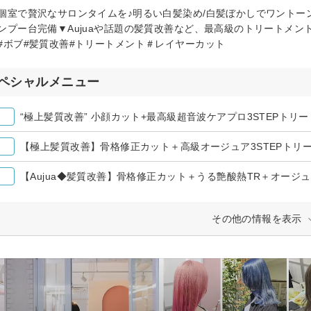
個室で贅沢なサロンタイムを♪明るい白髪染め/白髪ぼかしでワントー
ンプー台完備▼Aujuaや話題の髪質改善など、最高級のトリートメン
#ボブ#髪質改善#トリートメント＃レイヤーカット
ペシャルメニュー
“極上髪質改善” 小顔カット+最高級超音波ケアプロ3STEPトリート
【極上髪質改善】骨格修正カット＋高級オージュア3STEPトリ
【Aujua◆髪質改善】骨格修正カット＋うる艶酸熱TR＋オージュア
その他の情報を表示