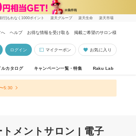
銀行]もれなく1000ポイント
楽天グループ
楽天生命
楽天市場
方へ
ヘルプ
お得な情報を受け取る
掲載ご希望のサロン様
ログイン
マイクーポン
お気に入り
イルカタログ
キャンペーン一覧・特集
Raku Lab
5:30
トメントサロン | 電子