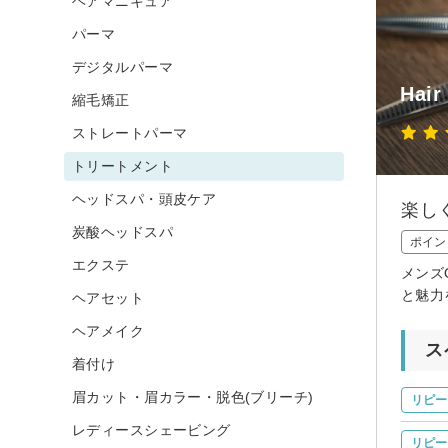
ヘアマニキュア
パーマ
デジタルパーマ
Hair
縮毛矯正
ストレートパーマ
トリートメント
ヘッドスパ・頭皮ケア
楽し
炭酸ヘッドスパ
ポイン
エクステ
メンズ
と魅力
ヘアセット
ヘアメイク
ス
着付け
眉カット・眉カラー・脱色(ブリーチ)
リピー
レディースシェービング
リピー