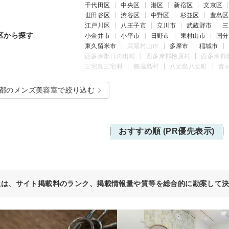
千代田区
中央区
港区
新宿区
文京区
世田谷区
渋谷区
中野区
杉並区
豊島区
江戸川区
八王子市
立川市
武蔵野市
三
区から探す
小金井市
小平市
日野市
東村山市
国分
東久留米市
武蔵村山市
多摩市
稲城市
西多摩郡日の出町
西多摩郡檜原村
西多摩郡
三宅島三宅村
御蔵島村
八丈島八丈町
青
都のメンズ美容室で絞り込む
おすすめ順 (PR優先表示)
位は、サイト掲載料のランク、掲載情報量や質等を総合的に勘案して