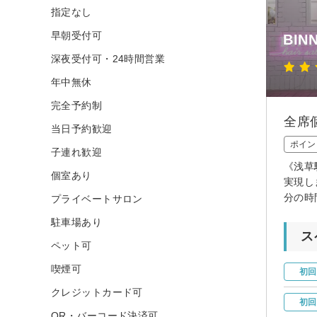
指定なし
早朝受付可
BIN
深夜受付可・24時間営業
年中無休
完全予約制
全席
当日予約歓迎
ポイン
子連れ歓迎
《浅草
個室あり
実現し
分の時
プライベートサロン
駐車場あり
ス
ペット可
喫煙可
初回
クレジットカード可
初回
QR・バーコード決済可