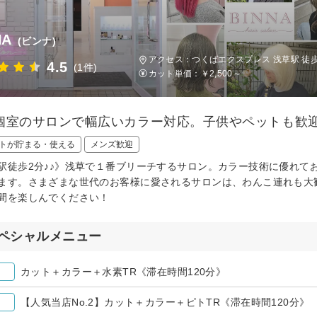
NA
(ビンナ)
アクセス：つくばエクスプレス 浅草駅 徒
4.5
(1件)
カット単価：
￥2,500～
個室のサロンで幅広いカラー対応。子供やペットも歓
トが貯まる・使える
メンズ歓迎
駅徒歩2分♪♪》浅草で１番ブリーチするサロン。カラー技術に優れて
ます。さまざまな世代のお客様に愛されるサロンは、わんこ連れも大
間を楽しんでください！
ペシャルメニュー
カット＋カラー＋水素TR《滞在時間120分》
【人気当店No.2】カット＋カラー＋ピトTR《滞在時間120分》