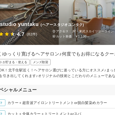
 studio yuntaku
(ヘアースタジオユンタク)
アクセス：JR・東武スカイツリーライン
4.7
(82件)
カット単価：
￥1,100～
くゆっくり寛げるヘアサロン♪何度でもお得になるクー
トが貯まる・使える
メンズ歓迎
OK！北千住駅近く！ヘアサロン選びに迷っている方にオススメ♪まっ
を引き出してくれます♪オリジナルの技術とこだわりのメニューであ
ペシャルメニュー
カラー＋超音波アイロントリートメントor脱白髪染めカラー
ト
カット＋全体カラー＋トリートメントorスパ
ト