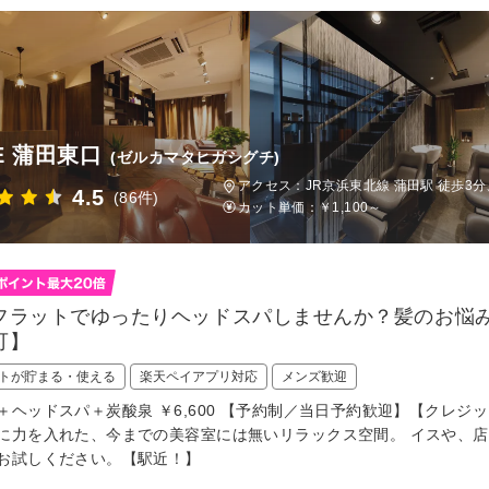
E 蒲田東口
(ゼルカマタヒガシグチ)
アクセス：JR京浜東北線 蒲田駅 徒歩3分
4.5
(86件)
カット単価：
￥1,100～
フラットでゆったりヘッドスパしませんか？髪のお悩
可】
トが貯まる・使える
楽天ペイアプリ対応
メンズ歓迎
＋ヘッドスパ＋炭酸泉 ￥6,600 【予約制／当日予約歓迎】【クレジット
に力を入れた、今までの美容室には無いリラックス空間。 イスや、
お試しください。【駅近！】