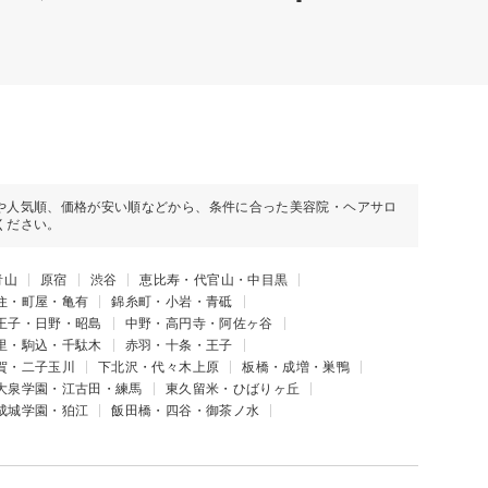
や人気順、価格が安い順などから、条件に合った美容院・ヘアサロ
ください。
青山
原宿
渋谷
恵比寿・代官山・中目黒
住・町屋・亀有
錦糸町・小岩・青砥
王子・日野・昭島
中野・高円寺・阿佐ヶ谷
里・駒込・千駄木
赤羽・十条・王子
賀・二子玉川
下北沢・代々木上原
板橋・成増・巣鴨
大泉学園・江古田・練馬
東久留米・ひばりヶ丘
成城学園・狛江
飯田橋・四谷・御茶ノ水