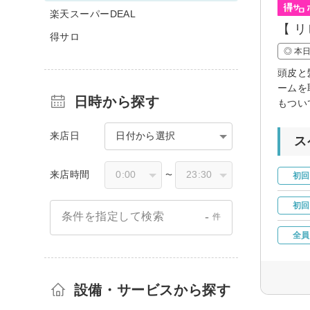
楽天スーパーDEAL
【 
得サロ
◎ 本
頭皮と
ームを
日時から探す
もつい
来店日
日付から選択
ス
来店時間
〜
初回
初回
-
条件を指定して検索
件
全員
設備・サービスから探す