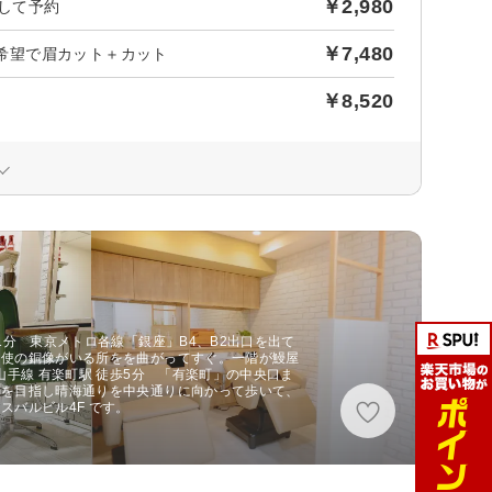
￥2,980
加して予約
￥7,480
＋ご希望で眉カット＋カット
￥8,520
1分 東京メトロ各線「銀座」B4、B2出口を出て
天使の銅像がいる所をを曲がってすぐ。一階が鰻屋
山手線 有楽町駅 徒歩5分 「有楽町」の中央口ま
点を目指し晴海通りを中央通りに向かって歩いて、
スバルビル4F です。