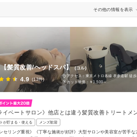
その他の情報を表示
L.【髪質改善/ヘッドスパ】
(コル)
アクセス：東京メトロ各線 表参道駅 徒歩
4.9
(13件)
カット単価：
￥1,500～
ライベートサロン》他店とは違う髪質改善トリートメ
トが貯まる・使える
メンズ歓迎
ンセリング重視》《丁寧な施術が好評》大型サロンや美容室が苦手な