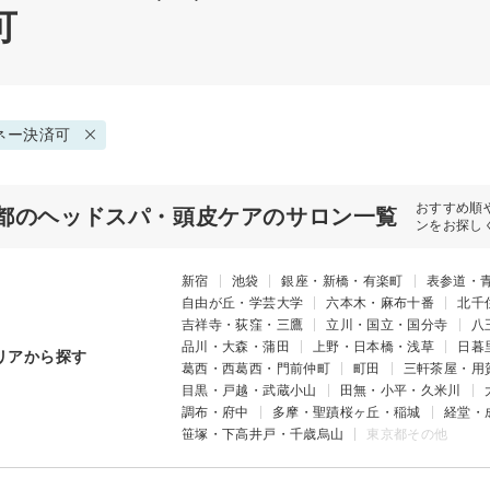
可
ネー決済可
おすすめ順
都のヘッドスパ・頭皮ケアのサロン一覧
ンをお探し
新宿
池袋
銀座・新橋・有楽町
表参道・
自由が丘・学芸大学
六本木・麻布十番
北千
吉祥寺・荻窪・三鷹
立川・国立・国分寺
八
品川・大森・蒲田
上野・日本橋・浅草
日暮
リアから探す
葛西・西葛西・門前仲町
町田
三軒茶屋・用
目黒・戸越・武蔵小山
田無・小平・久米川
調布・府中
多摩・聖蹟桜ヶ丘・稲城
経堂・
笹塚・下高井戸・千歳烏山
東京都その他