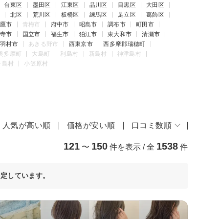
台東区
墨田区
江東区
品川区
目黒区
大田区
北区
荒川区
板橋区
練馬区
足立区
葛飾区
鷹市
青梅市
府中市
昭島市
調布市
町田市
寺市
国立市
福生市
狛江市
東大和市
清瀬市
羽村市
あきる野市
西東京市
西多摩郡瑞穂町
奥多摩町
大島町
利島村
新島村
神津島村
ヶ島村
小笠原村
人気が高い順
価格が安い順
口コミ数順
121
150
1538
〜
件を表示 / 全
件
決定しています。