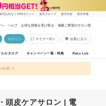
銀行]もれなく1000ポイント
楽天グループ
楽天生命
楽天市場
方へ
ヘルプ
お得な情報を受け取る
掲載ご希望のサロン様
ログイン
マイクーポン
お気に入り
イルカタログ
キャンペーン一覧・特集
Raku Lab
5:30
・頭皮ケアサロン | 電