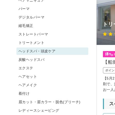
ヘアマニキュア
パーマ
デジタルパーマ
トリ
縮毛矯正
ストレートパーマ
トリートメント
ヘッドスパ・頭皮ケア
炭酸ヘッドスパ
【船
エクステ
ポイン
ヘアセット
【5月
剤で、
ヘアメイク
お一人
着付け
眉カット・眉カラー・脱色(ブリーチ)
ス
レディースシェービング