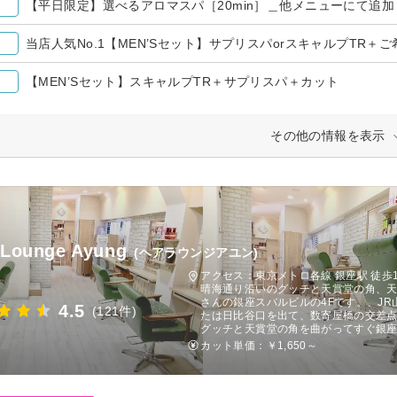
【平日限定】選べるアロマスパ［20min］＿他メニューにて追
当店人気No.1【MEN’Sセット】サプリスパorスキャルプTR
【MEN’Sセット】スキャルプTR＋サプリスパ＋カット
その他の情報を表示
 Lounge Ayung
(ヘアラウンジアユン)
アクセス：東京メトロ各線 銀座駅 徒歩
晴海通り沿いのグッチと天賞堂の角、
さんの銀座スバルビルの4Fです。、JR
4.5
(121件)
たは日比谷口を出て、数寄屋橋の交差
グッチと天賞堂の角を曲がってすぐ銀座
カット単価：
￥1,650～