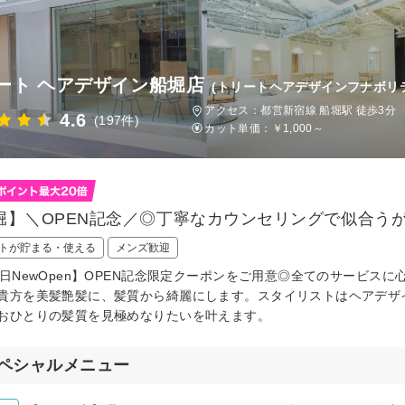
ート ヘアデザイン船堀店
(トリートヘアデザインフナボリ
アクセス：都営新宿線 船堀駅 徒歩3分
4.6
(197件)
カット単価：
￥1,000～
堀】＼OPEN記念／◎丁寧なカウンセリングで似合う
トが貯まる・使える
メンズ歓迎
2日NewOpen】OPEN記念限定クーポンをご用意◎全てのサービス
貴方を美髪艶髪に、髪質から綺麗にします。スタイリストはヘアデザ
おひとりの髪質を見極めなりたいを叶えます。
ペシャルメニュー