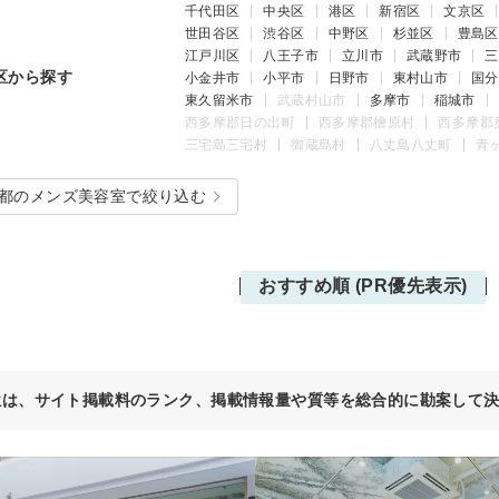
千代田区
中央区
港区
新宿区
文京区
世田谷区
渋谷区
中野区
杉並区
豊島区
江戸川区
八王子市
立川市
武蔵野市
三
区から探す
小金井市
小平市
日野市
東村山市
国分
東久留米市
武蔵村山市
多摩市
稲城市
西多摩郡日の出町
西多摩郡檜原村
西多摩郡
三宅島三宅村
御蔵島村
八丈島八丈町
青
都のメンズ美容室で絞り込む
おすすめ順 (PR優先表示)
位は、サイト掲載料のランク、掲載情報量や質等を総合的に勘案して