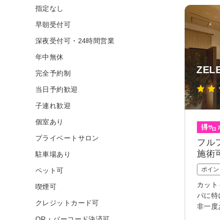
指定なし
早朝受付可
深夜受付可・24時間営業
年中無休
ZEL
完全予約制
当日予約歓迎
子連れ歓迎
個室あり
プライベートサロン
フル
施術
駐車場あり
ポイン
ペット可
カット
喫煙可
パに特
クレジットカード可
非一度
QR・バーコード決済可