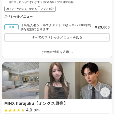
側に当サロンがございます☆1階路面店☆完全個室完備♪
ポイントが貯まる・使える
メンズ歓迎
スペシャルメニュー
【高級人毛シールエクステ】60枚☆￥27,000平均
￥29,000
全員
的な枚数になります
すべてのスペシャルメニューを見る
その他の情報を表示
MINX harajuku【ミンクス原宿】
4.9
(4件)