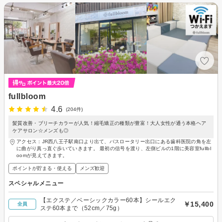
fullbloom
4.6
(204件)
髪質改善・ブリーチカラーが人気！縮毛矯正の種類が豊富！大人女性が通う本格ヘア
ケアサロン☆メンズも◎
アクセス：JR西八王子駅南口より出て、バスロータリー出口にある歯科医院の角を左
に曲がり真っ直ぐ歩いていきます。 最初の信号を渡り、左側ビルの1階に美容室fullbl
oomが見えてきます。
ポイントが貯まる・使える
メンズ歓迎
スペシャルメニュー
【エクステ／ベーシックカラー60本】シールエク
￥15,400
全員
ステ60本まで（52cm／75g）