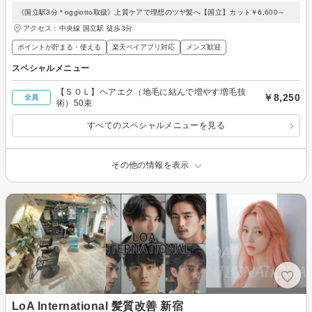
《国立駅3分＊oggiotto取扱》上質ケアで理想のツヤ髪へ【国立】カット￥6,600～
アクセス：中央線 国立駅 徒歩3分
ポイントが貯まる・使える
楽天ペイアプリ対応
メンズ歓迎
スペシャルメニュー
【ＳＯＬ】ヘアエク（地毛に結んで増やす増毛技
￥8,250
全員
術）50束
すべてのスペシャルメニューを見る
その他の情報を表示
LoA International 髪質改善 新宿