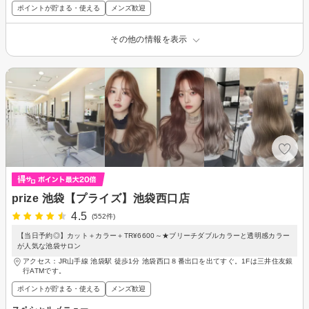
ポイントが貯まる・使える
メンズ歓迎
その他の情報を表示
prize 池袋【プライズ】池袋西口店
4.5
(552件)
【当日予約◎】カット＋カラー＋TR¥6600～★ブリーチダブルカラーと透明感カラー
が人気な池袋サロン
アクセス：JR山手線 池袋駅 徒歩1分 池袋西口８番出口を出てすぐ。1Fは三井住友銀
行ATMです。
ポイントが貯まる・使える
メンズ歓迎