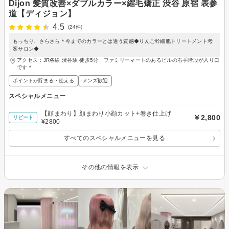
Dijon 髪質改善×ダブルカラー×縮毛矯正 渋谷 原宿 表参
道【ディジョン】
4.5
(24件)
もっちり、さらさら＊今までのカラーとは違う質感◆りんご幹細胞トリートメント考
案サロン◆
アクセス：JR各線 渋谷駅 徒歩5分 ファミリーマートのあるビルの右手階段が入り口
です＊
ポイントが貯まる・使える
メンズ歓迎
スペシャルメニュー
【顔まわり】顔まわり小顔カット+巻き仕上げ
￥2,800
リピート
¥2800
すべてのスペシャルメニューを見る
その他の情報を表示