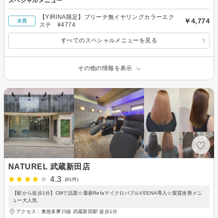
スペシャルメニュー
【YIRINA限定】ブリーチ無イヤリングカラーエク
￥4,774
全員
ステ ¥4774
すべてのスペシャルメニューを見る
その他の情報を表示
NATUREL 武蔵新田店
4.3
(81件)
【駅から徒歩1分】CMで話題☆最新RefaマイクロバブルVEENA導入☆髪質改善メニ
ュー大人気
アクセス：東急多摩川線 武蔵新田駅 徒歩1分