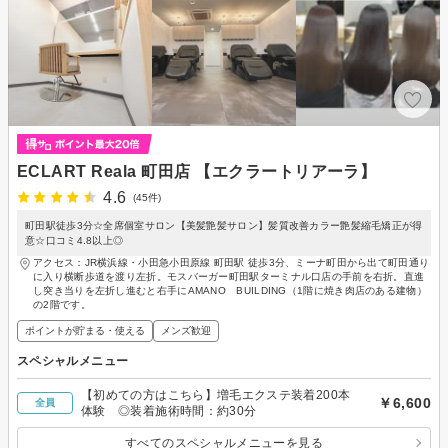
ECLART Reala 町田店 【エクラートリアーラ】
4.6
(45件)
町田駅徒歩3分☆全席個室サロン【美髪艶髪サロン】髪質改善カラー艶髪縮毛矯正が得
意☆口コミ4.8以上◎
アクセス：JR横浜線・小田急小田原線 町田駅 徒歩3分、ミーナ町田から出て町田通り
に入り横断歩道を渡り左折。モスバーガー町田駅ターミナル口店の手前を右折。直進
し突き当りを左折し進むと右手にAMANO BUILDING（1階に焼き肉店のある建物）
の2階です。
ポイントが貯まる・使える
メンズ歓迎
スペシャルメニュー
【初めての方はこちら】増毛エクステ装着200本
￥6,600
全員
体験 ◎装着施術時間：約30分
すべてのスペシャルメニューを見る