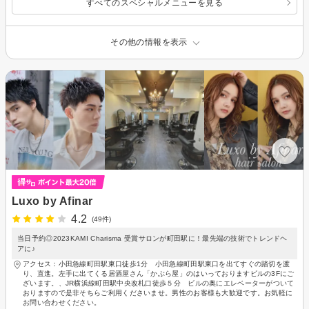
すべてのスペシャルメニューを見る
その他の情報を表示
Luxo by Afinar
4.2
(49件)
当日予約◎2023KAMI Charisma 受賞サロンが町田駅に！最先端の技術でトレンドヘ
アに♪
アクセス：小田急線町田駅東口徒歩1分 小田急線町田駅東口を出てすぐの踏切を渡
り、直進。左手に出てくる居酒屋さん「かぶら屋」のはいっておりますビルの3Fにご
ざいます。、JR横浜線町田駅中央改札口徒歩５分 ビルの奥にエレベーターがついて
おりますので是非そちらご利用くださいませ。男性のお客様も大歓迎です。お気軽に
お問い合わせください。