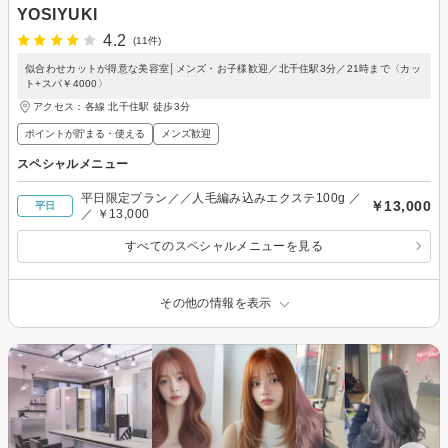
YOSIYUKI
4.2
(11件)
似合わせカットが得意な美容室│メンズ・お子様歓迎／北千住駅3分／21時まで〈カッ
ト+スパ￥4000〉
アクセス：各線 北千住駅 徒歩3分
ポイントが貯まる・使える
メンズ歓迎
スペシャルメニュー
平日限定プラン／／人毛編み込みエクステ100g ／
￥13,000
平日
／ ￥13,000
すべてのスペシャルメニューを見る
その他の情報を表示