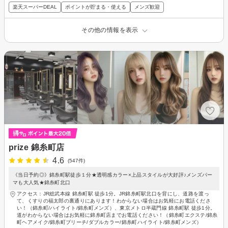
楽天スーパーDEAL
ポイントが貯まる・使える
メンズ歓迎
その他の情報を表示
prize 錦糸町店
4.6
(547件)
《当日予約◎》錦糸町駅徒歩１分★透明感カラー×上品スタイルが大好評♪メンズパー
マも大人気★錦糸町北口
アクセス：JR総武本線 錦糸町駅 徒歩1分。JR錦糸町駅北口を背にし、道路を渡っ
て、くすりの福太郎の裏通りにあります！わからない場合はお気軽にお電話くださ
い！（錦糸町/ハイライト/錦糸町メンズ）、東京メトロ半蔵門線 錦糸町駅 徒歩1分。
道がわからない場合はお気軽に錦糸町店までお電話ください！（錦糸町エクステ/錦糸
町ヘアメイク/錦糸町ブリーチ/ダブルカラー/錦糸町ハイライト/錦糸町メンズ）