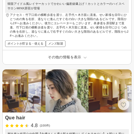
韓国アイドル風レイヤーカットでかわいい偏差値爆上げ！カットとカラーのハイスペ
サロンMINX原宿が登場
アクセス：竹下口前の横断歩道を渡り、左手代々木方面に直進。せい家様を目印にひ
とつめの角を右折、道なりに進んだすぐ右の白い大きな階段のあるビルです。階段か
ら2Fへお進みください。後方にエレベーターもございます、表参道を原宿駅まで直
進、竹下口前の横断歩道を渡り、左手代々木方面に直進。せい家様を目印にひとつめ
の角を右折し、道なりに進んで右手すぐの白い大きな階段のあるビルです。階段から2
Fへお進みください。
ポイントが貯まる・使える
メンズ歓迎
その他の情報を表示
Que hair
4.8
(100件)
恵比寿と代官山の中間【女優さんも通う髪を綺麗にしてくれるサロン】＊髪にも肌に