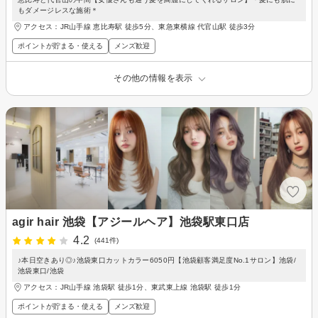
もダメージレスな施術＊
アクセス：JR山手線 恵比寿駅 徒歩5分、東急東横線 代官山駅 徒歩3分
ポイントが貯まる・使える
メンズ歓迎
その他の情報を表示
agir hair 池袋【アジールヘア】池袋駅東口店
4.2
(441件)
♪本日空きあり◎♪池袋東口カットカラー6050円【池袋顧客満足度No.1サロン】池袋/
池袋東口/池袋
アクセス：JR山手線 池袋駅 徒歩1分、東武東上線 池袋駅 徒歩1分
ポイントが貯まる・使える
メンズ歓迎