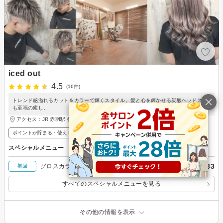
iced out
4.5
(16件)
トレンド感溢れるカット＆カラーで輝くスタイル。髪と心を輝かせる炭酸ヘッドスパ
も至福の癒し。
アクセス：JR 赤羽駅 徒歩2分
ポイントが貯まる・使える
メンズ歓迎
スペシャルメニュー
￥31,083
グロスカラー＆シールエクステ52cm 60本
初回
すべてのスペシャルメニューを見る
その他の情報を表示