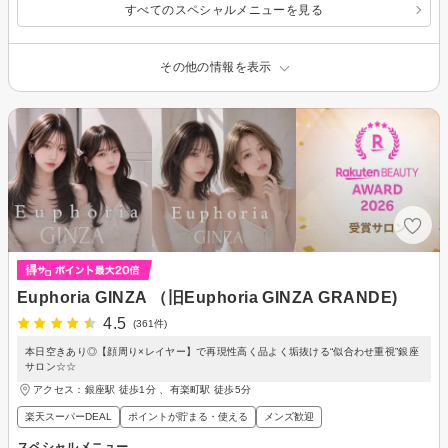
すべてのスペシャルメニューを見る
その他の情報を表示
Euphoria GINZA （旧Euphoria GINZA GRANDE)
4.5
(361件)
本日空きあり◎【顔周り×レイヤー】で再現性高く品よく垢抜ける“似合わせ重視”銀座
サロン☆☆
アクセス：銀座駅 徒歩1分 、有楽町駅 徒歩5分
楽天スーパーDEAL
ポイントが貯まる・使える
メンズ歓迎
スペシャルメニュー