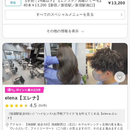
【学割｜24歳以下】【エクステ／高級レミー毛】
￥13,200
学生
40本￥13,200【新宿／新宿駅／新宿駅南口】
すべてのスペシャルメニューを見る
その他の情報を表示
elena【エレナ】
4.5
(51件)
《池袋駅徒歩3分♪♪》”ハイセンス×お手軽プライス”をを叶えてくれる【elena-エレ
ナ】
アクセス：【池袋駅 徒歩3分】池袋駅西口（北口）ホテルサンシティ左側の道を進ん
でいただいて、ファミリーマート（二つ目）が見えますので、そのまま進みますと左