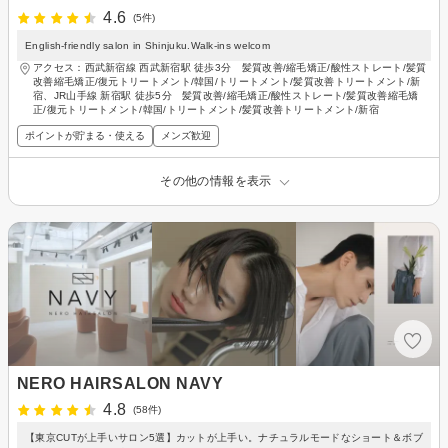
4.6
(5件)
English-friendly salon in Shinjuku.Walk-ins welcom
アクセス：西武新宿線 西武新宿駅 徒歩3分 髪質改善/縮毛矯正/酸性ストレート/髪質
改善縮毛矯正/復元トリートメント/韓国/トリートメント/髪質改善トリートメント/新
宿、JR山手線 新宿駅 徒歩5分 髪質改善/縮毛矯正/酸性ストレート/髪質改善縮毛矯
正/復元トリートメント/韓国/トリートメント/髪質改善トリートメント/新宿
ポイントが貯まる・使える
メンズ歓迎
その他の情報を表示
NERO HAIRSALON NAVY
4.8
(58件)
【東京CUTが上手いサロン5選】カットが上手い。ナチュラルモードなショート＆ボブ