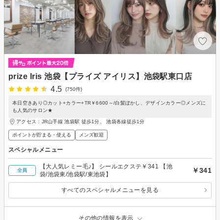
prize Iris 池袋【プライズ アイリス】池袋駅東口店
4.5
(750件)
本日空きあり◎カット+カラー+TR￥6600～/白髪ぼかし、デザインカラー◎メンズに
も人気のサロン★
アクセス：JR山手線 池袋駅 徒歩1分、 池袋各線徒歩1分
ポイントが貯まる・使える
メンズ歓迎
スペシャルメニュー
【大人気レミー毛♪】 シールエクステ￥341 【池
￥341
全員
袋/池袋東/池袋駅/東池袋】
すべてのスペシャルメニューを見る
その他の情報を表示