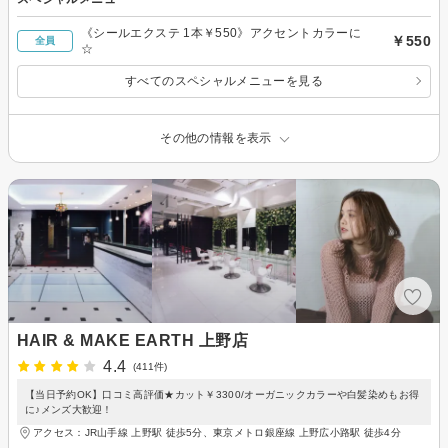
《シールエクステ 1本￥550》アクセントカラーに
￥550
全員
☆
すべてのスペシャルメニューを見る
その他の情報を表示
HAIR & MAKE EARTH 上野店
4.4
(411件)
【当日予約OK】口コミ高評価★カット￥3300/オーガニックカラーや白髪染めもお得
に♪メンズ大歓迎！
アクセス：JR山手線 上野駅 徒歩5分、東京メトロ銀座線 上野広小路駅 徒歩4分