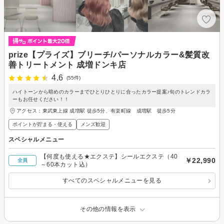
prize【プライズ】ブリーチ/パーソナルカラー&髪質改
善トリートメント 成増ドンキ店
4.6
(55件)
ハイトーンから暗めのカラーまでひとりひとりに合ったカラー提案♪旬のトレンドカラ
ーもお任せください！！
アクセス：東武東上線 成増駅 徒歩5分、有楽町線 成増駅 徒歩5分
ポイントが貯まる・使える
メンズ歓迎
スペシャルメニュー
【何度も使える★エクステ】シールエクステ（40
￥22,990
全員
～60本カット込）
すべてのスペシャルメニューを見る
その他の情報を表示