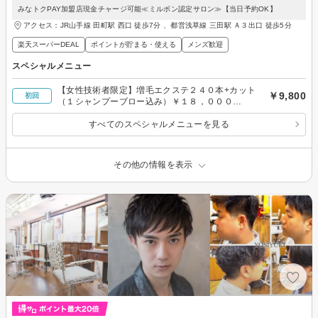
みなトクPAY加盟店現金チャージ可能≪ミルボン認定サロン≫【当日予約OK】
アクセス：JR山手線 田町駅 西口 徒歩7分 、都営浅草線 三田駅 Ａ３出口 徒歩5分
楽天スーパーDEAL
ポイントが貯まる・使える
メンズ歓迎
スペシャルメニュー
【女性技術者限定】増毛エクステ２４０本+カット
￥9,800
初回
（１シャンプーブロー込み）￥１８，０００
→￥９，８００
すべてのスペシャルメニューを見る
その他の情報を表示