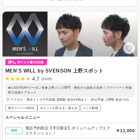
MEN'S WILL by SVENSON 上野スポット
4.7
(231件)
★1200円OFFクーポン有★上野メンズ専門・男性から抜群の支持！プライベート半個
室◎頭皮ケアカット
アクセス：東京メトロ千代田線 湯島駅 徒歩30秒ほど、JR山手線 上野駅 徒歩13分
楽天スーパーDEAL
ポイントが貯まる・使える
メンズ歓迎
スペシャルメニュー
電話予約限定【平日限定】ボリュームアップエク
￥11,000
初回
スステンション！