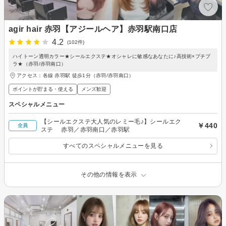
agir hair 赤羽【アジールヘア】赤羽駅南口店
4.2
(102件)
ハイトーン透明カラー★シールエクステ★オシャレに敏感なあなたに♪高技術×プチプ
ラ★（赤羽/赤羽南口）
アクセス：各線 赤羽駅 徒歩1分（赤羽/赤羽南口）
ポイントが貯まる・使える
メンズ歓迎
スペシャルメニュー
【シールエクステ大人気のレミー毛♪】シールエク
￥440
全員
ステ 赤羽／赤羽南口／赤羽駅
すべてのスペシャルメニューを見る
その他の情報を表示