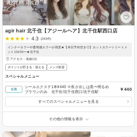
agir hair 北千住【アジールヘア】北千住駅西口店
4.3
(293件)
インナーカラーや透明感カラーが得意★【本日予約空き◎】カットカラートリートメ
ント10450〜★北千住
アクセス：各線1分
ポイントが貯まる・使える
メンズ歓迎
スペシャルメニュー
シールエクステ1本¥440 ※長さ出しは黒〜明るめ
￥440
全員
ブラウンのみ 北千住/北千住西口/北千住駅
すべてのスペシャルメニューを見る
その他の情報を表示