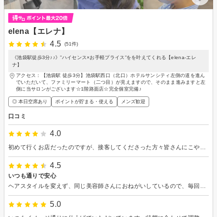
elena【エレナ】
4.5
(51件)
《池袋駅徒歩3分♪♪》”ハイセンス×お手軽プライス”をを叶えてくれる【elena-エレ
ナ】
アクセス：【池袋駅 徒歩3分】池袋駅西口（北口）ホテルサンシティ左側の道を進ん
でいただいて、ファミリーマート（二つ目）が見えますので、そのまま進みますと左
側に当サロンがございます☆1階路面店☆完全個室完備♪
◎ 本日空席あり
ポイントが貯まる・使える
メンズ歓迎
口コミ
4.0
初めて行くお店だったのですが、接客してくださった方々皆さんにこやかで雰囲気良かったです カラーの仕上がりもとても好みの色にしていただき満足です
4.5
いつも通りで安心
ヘアスタイルを変えず、同じ美容師さんにおねがいしているので、毎回安心して通っているサロンです。
5.0