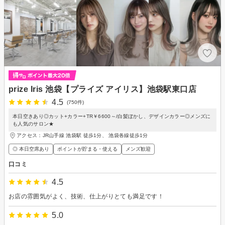
prize Iris 池袋【プライズ アイリス】池袋駅東口店
4.5
(750件)
本日空きあり◎カット+カラー+TR￥6600～/白髪ぼかし、デザインカラー◎メンズに
も人気のサロン★
アクセス：JR山手線 池袋駅 徒歩1分、 池袋各線徒歩1分
◎ 本日空席あり
ポイントが貯まる・使える
メンズ歓迎
口コミ
4.5
お店の雰囲気がよく、技術、仕上がりとても満足です！
5.0