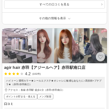
すべての口コミを見る
その他の情報を表示
agir hair 赤羽【アジールヘア】赤羽駅南口店
4.2
(102件)
ハイトーン透明カラー★シールエクステ★オシャレに敏感なあなたに♪高技術×プチプ
ラ★（赤羽/赤羽南口）
アクセス：各線 赤羽駅 徒歩1分（赤羽/赤羽南口）
ポイントが貯まる・使える
メンズ歓迎
口コミ