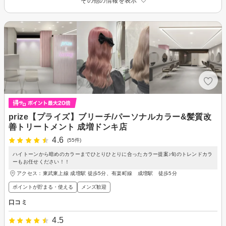
その他の情報を表示
prize【プライズ】ブリーチ/パーソナルカラー&髪質改
善トリートメント 成増ドンキ店
4.6
(55件)
ハイトーンから暗めのカラーまでひとりひとりに合ったカラー提案♪旬のトレンドカラ
ーもお任せください！！
アクセス：東武東上線 成増駅 徒歩5分、有楽町線 成増駅 徒歩5分
ポイントが貯まる・使える
メンズ歓迎
口コミ
4.5