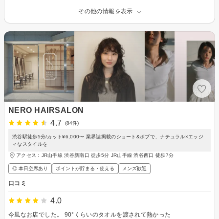
その他の情報を表示
NERO HAIRSALON
4.7
(84件)
渋谷駅徒歩5分/カット¥6,000〜 業界誌掲載のショート&ボブで、ナチュラル×エッジ
ィなスタイルを
アクセス：JR山手線 渋谷新南口 徒歩5分 JR山手線 渋谷西口 徒歩7分
◎ 本日空席あり
ポイントが貯まる・使える
メンズ歓迎
口コミ
4.0
今風なお店でした。 90°くらいのタオルを渡されて熱かった