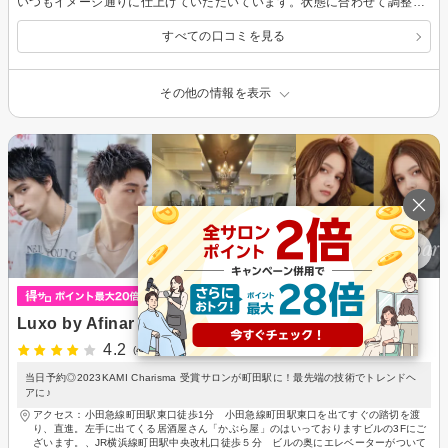
いつもイメージ通りに仕上げていただいています。状態に合わせて調整いただけるので、安心して任せられます。
すべての口コミを見る
その他の情報を表示
Luxo by Afinar
4.2
(49件)
当日予約◎2023KAMI Charisma 受賞サロンが町田駅に！最先端の技術でトレンドヘ
アに♪
アクセス：小田急線町田駅東口徒歩1分 小田急線町田駅東口を出てすぐの踏切を渡
り、直進。左手に出てくる居酒屋さん「かぶら屋」のはいっておりますビルの3Fにご
ざいます。、JR横浜線町田駅中央改札口徒歩５分 ビルの奥にエレベーターがついて