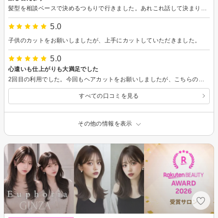
髪型を相談ベースで決めるつもりで行きました。あれこれ話して決まりましたが、自分でもう少し具体的に「これにしたい」というイメージ写真見せてもいいかも知れません。 スースーするシャンプー気持ちよかった。
5.0
子供のカットをお願いしましたが、上手にカットしていただきました。
5.0
心遣いも仕上がりも大満足でした
2回目の利用でした。今回もヘアカットをお願いしましたが、こちらの希望をしっかり汲み取っていただき、仕上がりはとても満足しています。施術がとてもスピーディーなのに丁寧で、忙しい時でも安心してお願いできるのが嬉しいポイントです。 また、待ち時間には「お飲み物をご用意していますが、いかがですか？」とスタッフの方が声をかけてくださるなど、細やかな気配りも感じられました。こうした心遣いがとても嬉しく、居心地よく過ごせました。 毎回気持ちよく利用できるので、これからも定期的に通いたいと思います。ありがとうございました。
すべての口コミを見る
その他の情報を表示