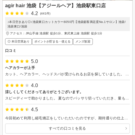
agir hair 池袋【アジールヘア】池袋駅東口店
4.2
(441件)
♪本日空きあり◎♪池袋東口カットカラー6050円【池袋顧客満足度No.1サロン】池袋/
池袋東口/池袋
アクセス：JR山手線 池袋駅 徒歩1分、東武東上線 池袋駅 徒歩1分
◎ 本日空席あり
ポイントが貯まる・使える
メンズ歓迎
口コミ
5.0
ヘアカラーが上手
カット、ヘアカラー、ヘッドスパが受けられるお店を探していました。 全てお任せでお願いしましたが、ヘアカラーがとても上手で綺麗に発色していました。ヘッドスパは、気持ちよくて寝落ちしていまい、覚えていないのが勿体なかったです。
4.0
涼しくしてくださってありがとうございます。
スピーディーで助かりました。 夏なのでバッサリ切っていただき、量も取っていただいて良かったです。 ショートボブなのですが、内巻きになるようにしていただいたので管理が楽ちんそうで嬉しいです。
4.5
今回初めて利用し縮毛矯正をしていただいたのですが、期待通りの仕上がりで癖毛で悩んでいた髪をセットしやすくなりとても満足しています。ありがとうございました。
すべての口コミを見る