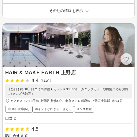
その他の情報を表示
HAIR & MAKE EARTH 上野店
4.4
(411件)
【当日予約OK】口コミ高評価★カット￥3300/オーガニックカラーや白髪染めもお得
に♪メンズ大歓迎！
アクセス：JR山手線 上野駅 徒歩5分、東京メトロ銀座線 上野広小路駅 徒歩4分
◎ 本日空席あり
ポイントが貯まる・使える
メンズ歓迎
口コミ
4.5
話し合えます