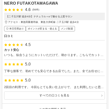
NERO FUTAKOTAMAGAWA
4.6
(56件)
【二子玉川駅 徒歩4分】ナチュラル＋αで魅せる上質サロン
アクセス：東急田園都市線、東急大井町線 二子玉川駅 徒歩4分
◎ 本日空席あり
ポイントが貯まる・使える
メンズ歓迎
口コミ
4.5
カット安心
いつも、似合うようにカットいただけて、助かります。こちらでカットした翌日は、髪型を褒められる率が高い気がしてます
5.0
丁寧な接客で、初めてでも安心できるお店でした。また、全てお任せにしたにも関わらず、納得できる髪型に仕立てあげてくださり嬉しかったです。
5.0
2回目の利用です。 今回もとても良い仕上がりで、 また利用したいと思っています。
すべての口コミを見る