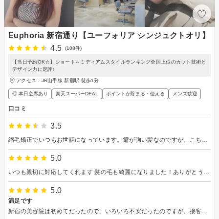
Euphoria 新宿通り【ユーフォリア シンジュクトオリ】
4.5
(108件)
【当日予約OK☆】ショート～ミディアムスタイルランキング全国上位のカット技術と
デザイン力に定評♪
アクセス：JR山手線 新宿駅 徒歩1分
◎ 本日空席あり
楽天スーパーDEAL
ポイントが貯まる・使える
メンズ歓迎
口コミ
3.5
縮毛矯正でいつもお世話になっています。癖が強い髪なのですが、こちらの縮毛矯正のおかげでかなりスタイリングが楽になり、大変満足しております。 飲み物や飴などのサービスも満足です。 ただ、指名料を払ってはいるのですが、おそらく薬剤の選定とカット以外ほぼアシスタントの方？による施術なのが少し残念でした。出来具合もその人たち次第で後日若干違いが出てくることがあるのですが、すごく困るほどではないので、やり直しなどで伺ったことはありません。 その日の混み具合にもよるのかもしれませんが…
5.0
いつも親切に対応してくれます 髪の毛も綺麗になりました！ありがとうございます！
5.0
満足です
新宿の美容院は初めてだったので、いろいろ不安だったのですが、接客も技術も申し分なく、居心地も良く、また来たいと思えるお店でした。