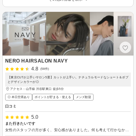
NERO HAIRSALON NAVY
4.8
(58件)
【東京CUTが上手いサロン5選】カットが上手い。ナチュラルモードなショート＆ボブ
とデザインカラーが◎
アクセス：山手線 渋谷駅東口 徒歩5分
◎ 本日空席あり
ポイントが貯まる・使える
メンズ歓迎
口コミ
5.0
また行きたいです
女性のスタッフの方が多く、安心感がありました。何も考えて行かなかったのですが、丁寧に提案してもらって助かりました。 また行きたいです。