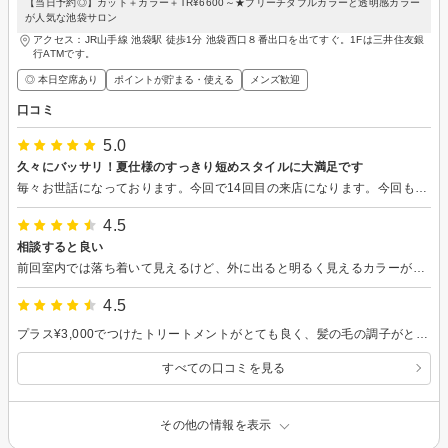
【当日予約◎】カット＋カラー＋TR¥6600～★ブリーチダブルカラーと透明感カラー
が人気な池袋サロン
アクセス：JR山手線 池袋駅 徒歩1分 池袋西口８番出口を出てすぐ。1Fは三井住友銀
行ATMです。
◎ 本日空席あり
ポイントが貯まる・使える
メンズ歓迎
口コミ
5.0
久々にバッサリ！夏仕様のすっきり短めスタイルに大満足です
毎々お世話になっております。今回で14回目の来店になります。今回もManamiさん指名で、安心してお任せできました。 ここ最近1年ほどは、ショートの中でも少し長めの、前髪が眉下にかかるくらいの長さでずっと続けてきました。センターパートもアップバングも楽しめるスタイルで気に入っていたのですが、夏本番ということもあり、久々に短かった頃の気持ちに戻ってみようかなと思い、今回は思い切ってバッサリといくことにしました。 トップは11〜12センチほどあったところを6センチ前後まで、前髪も眉にかかる長さからずっと上の位置まで短くしていただき、サイドとバックは6ミリ程度で刈り上げていただきました。まさに夏仕様のすっきりとした仕上がりで、大満足です。実際に切ってみると軽さも扱いやすさも想像以上で、この時期はやはりこれだなと実感しています。 大幅に長さを変える回でしたが、今回も仕上がりのイメージを丁寧にくみ取っていただき、刈り上げの高さやトップの残し方まで相談しながら決めていけたので、安心してお任せできました。伸ばす時も短くする時も、その都度一緒に考えていただけるのがこのサロンの良さだと思います。 今回も大満足の仕上がりでした。引き続きよろしくお願いいたします！
4.5
相談すると良い
前回室内では落ち着いて見えるけど、外に出ると明るく見えるカラーがあると言われたので、相談してやってみました。室内では落ち着いて見えますが、外に出るとピンクに見えるカラーにしました。ありがとうございました。
4.5
プラス¥3,000でつけたトリートメントがとても良く、髪の毛の調子がとても良きです！相談して決めた髪色もいい感じに馴染んでいます。ありがとうございました✨
すべての口コミを見る
その他の情報を表示