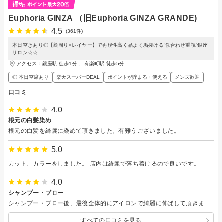
Euphoria GINZA （旧Euphoria GINZA GRANDE)
4.5
(361件)
本日空きあり◎【顔周り×レイヤー】で再現性高く品よく垢抜ける“似合わせ重視”銀座
サロン☆☆
アクセス：銀座駅 徒歩1分 、有楽町駅 徒歩5分
◎ 本日空席あり
楽天スーパーDEAL
ポイントが貯まる・使える
メンズ歓迎
口コミ
4.0
根元の白髪染め
根元の白髪を綺麗に染めて頂きました。有難うございました。
5.0
カット、カラーをしました。 店内は綺麗で落ち着けるので良いです。
4.0
シャンプー・ブロー
シャンプー・ブロー後、最後全体的にアイロンで綺麗に伸ばして頂きました。有難うございました。
すべての口コミを見る