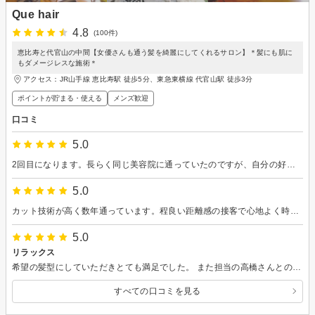
Que hair
4.8
(100件)
恵比寿と代官山の中間【女優さんも通う髪を綺麗にしてくれるサロン】＊髪にも肌に
もダメージレスな施術＊
アクセス：JR山手線 恵比寿駅 徒歩5分、東急東横線 代官山駅 徒歩3分
ポイントが貯まる・使える
メンズ歓迎
口コミ
5.0
2回目になります。長らく同じ美容院に通っていたのですが、自分の好みや美容院の雰囲気が少しずつ変わり、時々ほかのお店も試していました。ですが、なかなかピンとくるところがなく、半ば諦めていたところ、ヘアカタログをみて、勇気を出して、うかがわせていただきました。 美容院の雰囲気のよさや、高橋さんの人当たりのよさ（お話もその時の自分を考えさせてくれるお話ができたり…）、カットのすばらしさで、ありがとう、ここだ！となりました(笑) カット後も、髪質がよくなり、ヘアセットも毎朝とても簡単に上手くできるようになり、今までの苦悩はなんだったのだ…？と思ってしまうほど。美容院に行くのがこんなに楽しみになるとは…これからもよろしくお願いします。
5.0
カット技術が高く数年通っています。程良い距離感の接客で心地よく時間を過ごせました。
5.0
リラックス
希望の髪型にしていただきとても満足でした。 また担当の高橋さんとのお喋りも楽しく素敵なリラックスタイムでした。
すべての口コミを見る