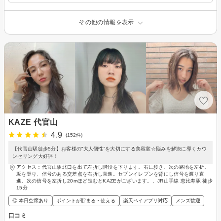
その他の情報を表示
KAZE 代官山
4.9
(152件)
【代官山駅徒歩5分】お客様の”大人個性”を大切にする美容室☆悩みを解決に導くカウ
ンセリング大好評！
アクセス：代官山駅北口を出て左折し階段を下ります。右に歩き、次の路地を左折。
坂を登り、信号のある交差点を右折し直進。セブンイレブンを背にし信号を渡り直
進。次の信号を左折し20mほど進むとKAZEがございます。、JR山手線 恵比寿駅 徒歩
15分
◎ 本日空席あり
ポイントが貯まる・使える
楽天ペイアプリ対応
メンズ歓迎
口コミ