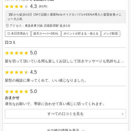
4.3
(81件)
【駅から徒歩1分】CMで話題☆最新RefaマイクロバブルVEENA導入☆髪質改善メニ
ュー大人気
アクセス：東急多摩川線 武蔵新田駅 徒歩1分
◎ 本日空席あり
楽天スーパーDEAL
ポイントが貯まる・使える
メンズ歓迎
口コミ
5.0
髪を切って頂いている間も楽しくお話しして頂きマッサージも気持ちよくて素敵な癒しのお時間を頂きました。また利用させて頂こうと思います。
4.5
髪型の相談に乗ってくれて、いい感じなりました。
5.0
おまかせ
適当なお願いで、季節に合わせて良い感じに切ってくれます。
すべての口コミを見る
その他の情報を表示