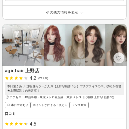
その他の情報を表示
agir hair 上野店
4.2
(217件)
本日空きあり♪透明感カラーが人気【上野駅徒歩３分】プチプライスの高い技術が自慢
★上野駅近くの美容室！
アクセス：JR山手線・東京メトロ銀座線・東京メトロ日比谷線 上野駅 徒歩3分
◎ 本日空席あり
ポイントが貯まる・使える
メンズ歓迎
口コミ
4.5