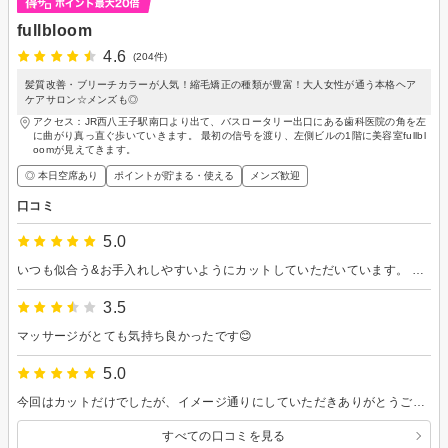
fullbloom
4.6
(204件)
髪質改善・ブリーチカラーが人気！縮毛矯正の種類が豊富！大人女性が通う本格ヘア
ケアサロン☆メンズも◎
アクセス：JR西八王子駅南口より出て、バスロータリー出口にある歯科医院の角を左
に曲がり真っ直ぐ歩いていきます。 最初の信号を渡り、左側ビルの1階に美容室fullbl
oomが見えてきます。
◎ 本日空席あり
ポイントが貯まる・使える
メンズ歓迎
口コミ
5.0
いつも似合う&お手入れしやすいようにカットしていただいています。 またよろしくお願いします。
3.5
マッサージがとても気持ち良かったです😊
5.0
今回はカットだけでしたが、イメージ通りにしていただきありがとうございました。いつも長さも量も希望通りでとても嬉しいです。
すべての口コミを見る