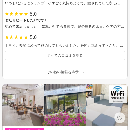
いつもながらにシャンプーがすごく気持ちよくて、癒されました😊 カラーも理想通りの可愛い仕上がりで大満足です！ 2週間くらい経ちましたが色落ちもそこまで気にならず、きれいな色をキープできています。 またお願いしたいです！ありがとうございました✨
5.0
またリピートしたいです⭐︎
初めて来店しました！ 知識がとても豊富で、髪の痛みの原因、ケアの方法。髪型の提案。髪のセットの仕方。と沢山教えて頂きました。 今日は外が暑くなかなか、 席に座っても汗が止まらなかったんですが、 席にミニ扇風機があり、とても助かりました！ ありがとうございました。またお伺い致します。
5.0
手早く、希望に沿って施術してもらいました。身体も気遣って下さり、有り難かったです。
すべての口コミを見る
その他の情報を表示