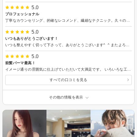
5.0
プロフェッショナル
丁寧なカウンセリング、的確なレコメンド、繊細なテクニック。久々の感動体験でした。今回はもちろん、中期的に一緒にベストを探って行こうとする姿勢にも安心感を感じ、またお願いしようと思えました。まだまだ未開拓の代官山で、心地よい休日の午後が過ごせました。ありがとうございました。
5.0
いつもありがとうございます！
いつも整えやすく切って下さって、ありがとうございます^_^ またよろしくお願いします！
5.0
前髪パーマ最高！
イメージ通りの雰囲気に仕上げていただいて大満足です。 いろいろな工程を説明しながら進めてもらえるので、安心してお任せできました。 唯一周りの人にもオススメしている美容院です！
すべての口コミを見る
その他の情報を表示