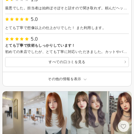
最悪でした。担当者は始終ぼそぼそと話すので聞き取れず。頼んだヘッドスパと関係ないことを言ってきたり。途中で何度もいなくなり、最後のヘアアイロンの時も急にいなくなって、5分以上放置されました。 周りのスタッフさんも我関せずで。私より30分近く後から来たお客さんが先に帰っていったので、自分でクロスをはずして、帰りました。
5.0
とても丁寧で想像以上の仕上がりでした！ また利用します。
5.0
とても丁寧で技術もしっかりしています！
初めての来店でしたが、とても丁寧に対応いただきました。カットやパーマに関しても、周囲の評判も良くまたぜひお願いしたいと思っています。オプション追加でヘッドスパをさせて頂きましたが、入社1年未満の社員とは思えないくらいの手際の良さでしっかりリフレッシュさせて頂きました。 どうもありがとうございました♪
すべての口コミを見る
その他の情報を表示