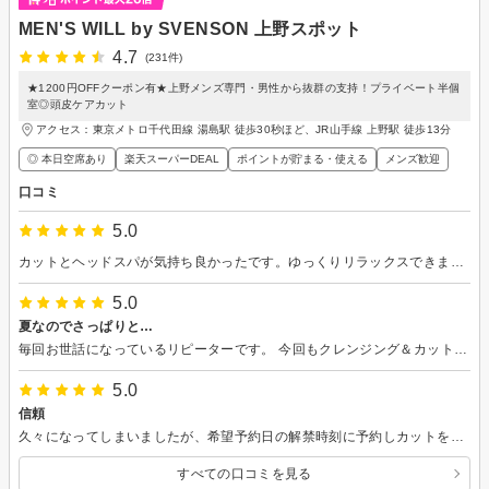
MEN'S WILL by SVENSON 上野スポット
4.7
(231件)
★1200円OFFクーポン有★上野メンズ専門・男性から抜群の支持！プライベート半個
室◎頭皮ケアカット
アクセス：東京メトロ千代田線 湯島駅 徒歩30秒ほど、JR山手線 上野駅 徒歩13分
◎ 本日空席あり
楽天スーパーDEAL
ポイントが貯まる・使える
メンズ歓迎
口コミ
5.0
カットとヘッドスパが気持ち良かったです。ゆっくりリラックスできました。
5.0
夏なのでさっぱりと…
毎回お世話になっているリピーターです。 今回もクレンジング＆カットでお願いしました。蒸し暑くなってきたので、スッキリベリーショートで仕上げていただき、大変満足です。 次の予約も勿論こちらでお願いします。
5.0
信頼
久々になってしまいましたが、希望予約日の解禁時刻に予約しカットをお願いしました。いつもより攻めたフェードカットに挑戦しましたが思った以上に良かったので次回も同じスタイルでお願いしようと思います。相変わらず週末の予約は人気スタイリストの小野さんなので大変ですが次回もお願いします。脱毛も再開しないとなぁと思っています。
すべての口コミを見る