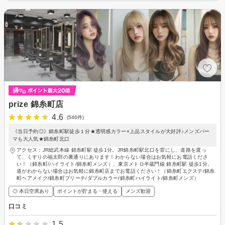
prize 錦糸町店
4.6
(546件)
《当日予約◎》錦糸町駅徒歩１分★透明感カラー×上品スタイルが大好評♪メンズパー
マも大人気★錦糸町北口
アクセス：JR総武本線 錦糸町駅 徒歩1分。JR錦糸町駅北口を背にし、道路を渡っ
て、くすりの福太郎の裏通りにあります！わからない場合はお気軽にお電話くださ
い！（錦糸町/ハイライト/錦糸町メンズ）、東京メトロ半蔵門線 錦糸町駅 徒歩1分。
道がわからない場合はお気軽に錦糸町店までお電話ください！（錦糸町エクステ/錦糸
町ヘアメイク/錦糸町ブリーチ/ダブルカラー/錦糸町ハイライト/錦糸町メンズ）
◎ 本日空席あり
ポイントが貯まる・使える
メンズ歓迎
口コミ
1.5