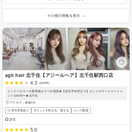
その他の情報を表示
agir hair 北千住【アジールヘア】北千住駅西口店
4.3
(293件)
インナーカラーや透明感カラーが得意★【本日予約空き◎】カットカラートリートメ
ント10450〜★北千住
アクセス：各線1分
◎ 本日空席あり
ポイントが貯まる・使える
メンズ歓迎
口コミ
5.0