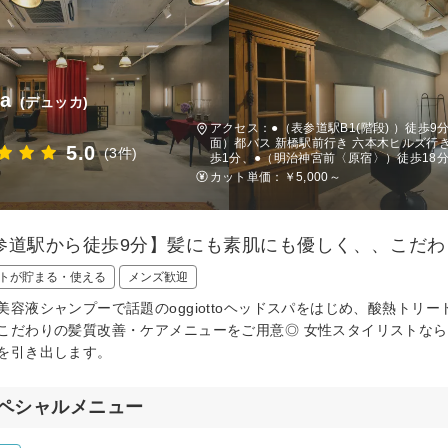
a
(デュッカ)
アクセス：●（表参道駅B1(階段) ）徒歩9
面）都バス 新橋駅前行き 六本木ヒルズ
5.0
(3件)
歩1分、●（明治神宮前〈原宿〉）徒歩18分
カット単価：
￥5,000～
参道駅から徒歩9分】髪にも素肌にも優しく、、こだ
トが貯まる・使える
メンズ歓迎
美容液シャンプーで話題のoggiottoヘッドスパをはじめ、酸熱トリ
こだわりの髪質改善・ケアメニューをご用意◎ 女性スタイリストな
を引き出します。
ペシャルメニュー