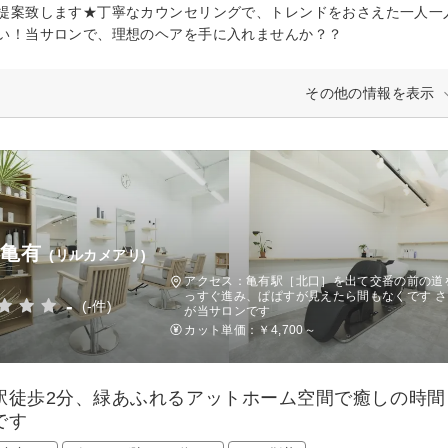
提案致します★丁寧なカウンセリングで、トレンドをおさえた一人一
い！当サロンで、理想のヘアを手に入れませんか？？
その他の情報を表示
e 亀有
(リルカメアリ)
アクセス：亀有駅［北口］を出て交番の前の道
っすぐ進み、ぱぱすが見えたら間もなくです さ
-
(-件)
が当サロンです
カット単価：
￥4,700～
駅徒歩2分、緑あふれるアットホーム空間で癒しの時間
です