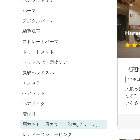
ヘアマニキュア
パーマ
デジタルパーマ
縮毛矯正
Hana
ストレートパーマ
トリートメント
ヘッドスパ・頭皮ケア
《恵
炭酸ヘッドスパ
◎ 本
エクステ
地肌や
ヘアセット
なる”
いをさ
ヘアメイク
着付け
眉カット・眉カラー・脱色(ブリーチ)
レディースシェービング