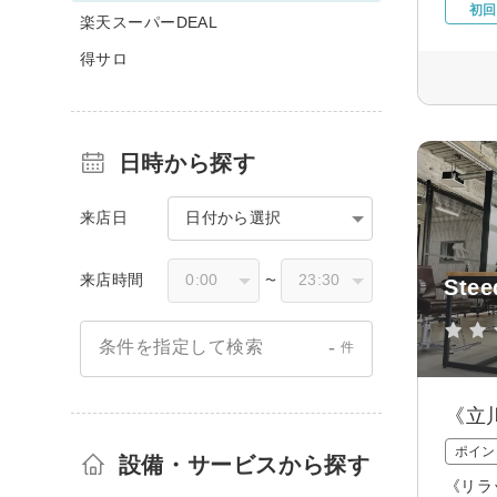
初回
楽天スーパーDEAL
得サロ
日時から探す
来店日
日付から選択
来店時間
〜
Stee
-
条件を指定して検索
件
《立
ポイン
設備・サービスから探す
《リラ