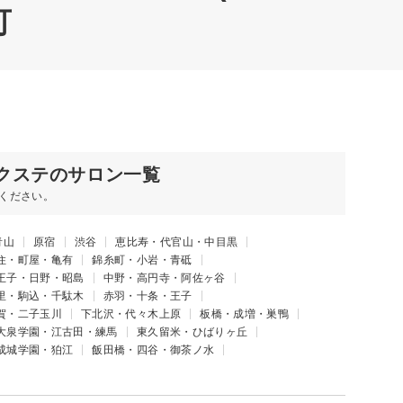
可
クステのサロン一覧
ください。
青山
原宿
渋谷
恵比寿・代官山・中目黒
住・町屋・亀有
錦糸町・小岩・青砥
王子・日野・昭島
中野・高円寺・阿佐ヶ谷
里・駒込・千駄木
赤羽・十条・王子
賀・二子玉川
下北沢・代々木上原
板橋・成増・巣鴨
大泉学園・江古田・練馬
東久留米・ひばりヶ丘
成城学園・狛江
飯田橋・四谷・御茶ノ水