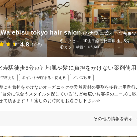
Wa ebisu tokyo hair salon
(ハナワ エビス トウキョウ
アクセス：JR山手線 恵比寿駅 徒歩5分
4.8
(2件)
カット単価：
￥5,600～
比寿駅徒歩5分♪♪》地肌や髪に負担をかけない薬剤使
日空席あり
ポイントが貯まる・使える
メンズ歓迎
髪にも負担をかけないオーガニックや天然素材の薬剤を多数ご用意◎
、“自分に似合うスタイルを探している”など幅広いお客様のニーズに応
せて頂きます！！癒しのお時間をお過ごし下さい☆
その他の情報を表示