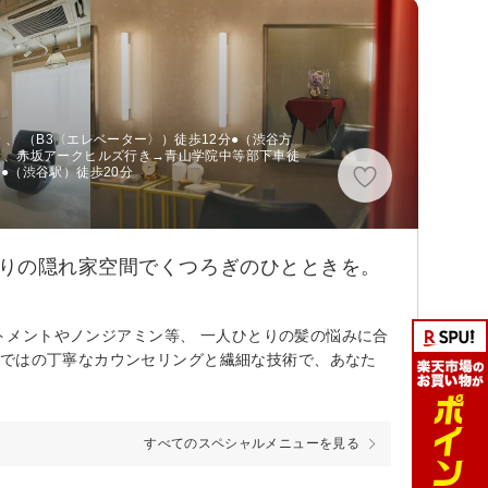
分 、 （B3〈エレベーター〉）徒歩12分●（渋谷方
行き、赤坂アークヒルズ行き→青山学院中等部下車徒
●（渋谷駅）徒歩20分
わりの隠れ家空間でくつろぎのひとときを。
ートメントやノンジアミン等、 一人ひとりの髪の悩みに合
らではの丁寧なカウンセリングと繊細な技術で、あなた
すべてのスペシャルメニューを見る