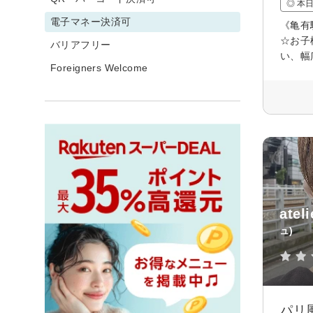
◎ 本
電子マネー決済可
《亀有
☆お子
バリアフリー
い、幅
Foreigners Welcome
ate
ュ)
パリ