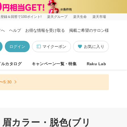
登録＆回答で100ポイント!
楽天グループ
楽天生命
楽天市場
方へ
ヘルプ
お得な情報を受け取る
掲載ご希望のサロン様
ログイン
マイクーポン
お気に入り
イルカタログ
キャンペーン一覧・特集
Raku Lab
5:30
・眉カラー・脱色(ブリ