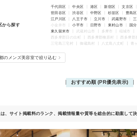
千代田区
中央区
港区
新宿区
文京区
世田谷区
渋谷区
中野区
杉並区
豊島区
江戸川区
八王子市
立川市
武蔵野市
三
区から探す
小金井市
小平市
日野市
東村山市
国分
東久留米市
武蔵村山市
多摩市
稲城市
西多摩郡日の出町
西多摩郡檜原村
西多摩郡
三宅島三宅村
御蔵島村
八丈島八丈町
青
都のメンズ美容室で絞り込む
おすすめ順 (PR優先表示)
位は、サイト掲載料のランク、掲載情報量や質等を総合的に勘案して