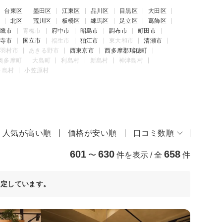
台東区
墨田区
江東区
品川区
目黒区
大田区
北区
荒川区
板橋区
練馬区
足立区
葛飾区
鷹市
青梅市
府中市
昭島市
調布市
町田市
寺市
国立市
福生市
狛江市
東大和市
清瀬市
羽村市
あきる野市
西東京市
西多摩郡瑞穂町
奥多摩町
大島町
利島村
新島村
神津島村
ヶ島村
小笠原村
人気が高い順
価格が安い順
口コミ数順
601
630
658
〜
件を表示 / 全
件
決定しています。