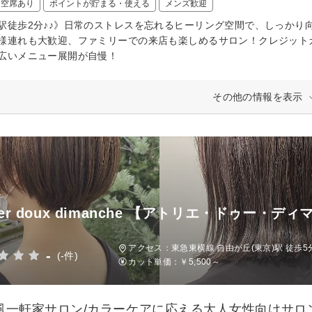
日空席あり
ポイントが貯まる・使える
メンズ歓迎
駅徒歩2分♪♪》日常のストレスを忘れるヒーリング空間で、しっかり
様連れも大歓迎、ファミリーでの来店も楽しめるサロン！クレジット
広いメニュー展開が自慢！
その他の情報を表示
lier doux dimanche 【アトリエ・ドゥー・デ
アクセス：東急東横線 自由が丘(東京)駅 徒歩5
-
(-件)
カット単価：
￥5,500～
風一軒家サロン/カラーケアに応える大人女性向けサロ