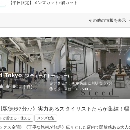
【平日限定】メンズカット+眉カット
その他の情報を表示
d Tokyo
(スティードトーキョー)
アクセス：JR中央線 立川駅 徒歩7分
-
(-件)
カット単価：
￥3,500～
川駅徒歩7分♪♪》実力あるスタイリストたちが集結！
トが貯まる・使える
メンズ歓迎
ックス空間》《丁寧な施術が好評》広々とした店内で開放感ある大人