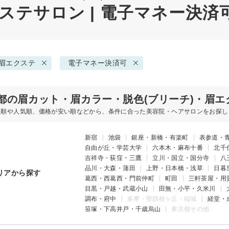
ステサロン | 電子マネー決済
・眉エクステ
電子マネー決済可
都の眉カット・眉カラー・脱色(ブリーチ)・眉エ
め順や人気順、価格が安い順などから、条件に合った美容院・ヘアサロンをお探し
新宿
池袋
銀座・新橋・有楽町
表参道・
自由が丘・学芸大学
六本木・麻布十番
北千
吉祥寺・荻窪・三鷹
立川・国立・国分寺
八
品川・大森・蒲田
上野・日本橋・浅草
日暮
リアから探す
葛西・西葛西・門前仲町
町田
三軒茶屋・用
目黒・戸越・武蔵小山
田無・小平・久米川
調布・府中
多摩・聖蹟桜ヶ丘・稲城
経堂・
笹塚・下高井戸・千歳烏山
東京都その他