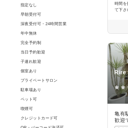
時間を
指定なし
て下さ
早朝受付可
深夜受付可・24時間営業
年中無休
完全予約制
当日予約歓迎
子連れ歓迎
個室あり
Rir
プライベートサロン
駐車場あり
ペット可
喫煙可
亀有
クレジットカード可
歓迎
QR・バーコード決済可