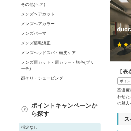
その他(ヘア)
メンズヘアカット
メンズヘアカラー
ducc
メンズパーマ
メンズ縮毛矯正
メンズヘッドスパ・頭皮ケア
メンズ眉カット・眉カラー・脱色(ブリ
ーチ)
【表
顔そり・シェービング
ポイン
高濃度
わせた
の魅力
ポイントキャンペーンか
ら探す
ス
指定なし