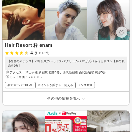
Hair Resort 粋 enam
4.5
(113件)
【都会のオアシス】バリ伝統のヘッドスパ”クリームバス”が受けられるサロン【新宿駅
徒歩5分】
アクセス：JR山手線 新宿駅 徒歩5分、西武新宿線 西武新宿駅 徒歩5分
カット単価：
￥4,950～
楽天スーパーDEAL
ポイントが貯まる・使える
メンズ歓迎
その他の情報を表示