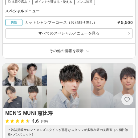
◎ 本日空席あり
ポイントが貯まる・使える
メンズ歓迎
スペシャルメニュー
￥5,500
カットシャンプーコース（お顔剃り無し）
男性
すべてのスペシャルメニューを見る
その他の情報を表示
MEN'S MUNi 恵比寿
4.6
(4件)
＊雑誌掲載サロン＊メンズスタイルが得意なスタッフが多数在籍の美容室［AI個性診
断×メンズカット］