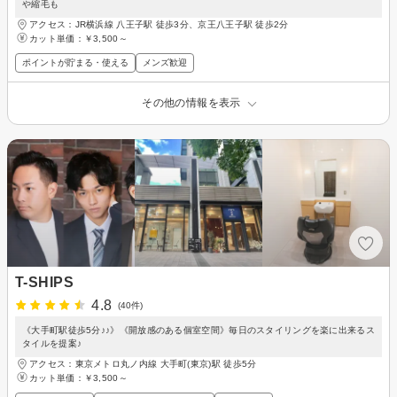
や縮毛も
アクセス：JR横浜線 八王子駅 徒歩3分、京王八王子駅 徒歩2分
カット単価：
￥3,500～
ポイントが貯まる・使える
メンズ歓迎
その他の情報を表示
T-SHIPS
4.8
(40件)
《大手町駅徒歩5分♪♪》《開放感のある個室空間》毎日のスタイリングを楽に出来るス
タイルを提案♪
アクセス：東京メトロ丸ノ内線 大手町(東京)駅 徒歩5分
カット単価：
￥3,500～