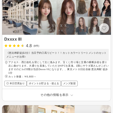
Dxxxx III
4.8
(9件)
《恵比寿駅徒歩2分》当日予約◎高リピート！！カットカラートリートメントのセット
メニューがお得♪
アクセス：西口改札を背にして左に進みます。宝くじ売り場と交番の横断歩道を渡り
左に曲がります。大通りを直進していただきKFCを直進。1階にサラダ屋さんがござい
ますそのビルの5階が当店Dxxxx IIIになります。、東京メトロ日比谷線 恵比寿駅 徒歩
1分
カット単価：
￥6,600～
◎ 本日空席あり
ポイントが貯まる・使える
メンズ歓迎
その他の情報を表示