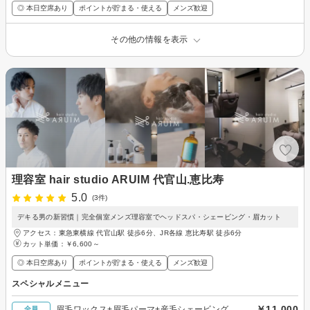
◎ 本日空席あり
ポイントが貯まる・使える
メンズ歓迎
その他の情報を表示
理容室 hair studio ARUIM 代官山.恵比寿
5.0
(3件)
デキる男の新習慣｜完全個室メンズ理容室でヘッドスパ・シェービング・眉カット
アクセス：東急東横線 代官山駅 徒歩6分、JR各線 恵比寿駅 徒歩6分
カット単価：
￥6,600～
◎ 本日空席あり
ポイントが貯まる・使える
メンズ歓迎
スペシャルメニュー
￥11,000
眉毛ワックス+眉毛パーマ+産毛シェービング
全員