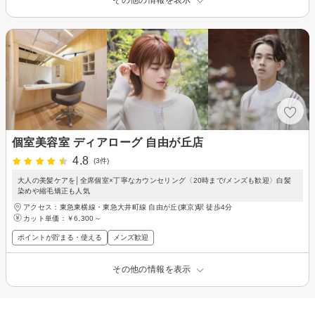
その他の情報を表示
個室美容室 ディアローグ 自由が丘店
4.8
(3件)
大人の美髪ケアを│全席個室×丁寧なカウンセリング〈20時まで/メンズも歓迎〉白髪
染めや縮毛矯正も人気
アクセス：東急東横線・東急大井町線 自由が丘(東京)駅 徒歩4分
カット単価：
￥6,300～
ポイントが貯まる・使える
メンズ歓迎
その他の情報を表示