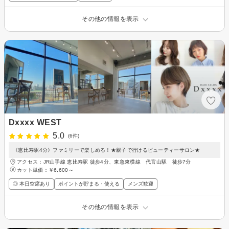
その他の情報を表示
Dxxxx WEST
5.0
(6件)
《恵比寿駅4分》ファミリーで楽しめる！★親子で行けるビューティーサロン★
アクセス：JR山手線 恵比寿駅 徒歩4分、東急東横線 代官山駅 徒歩7分
カット単価：
￥6,600～
◎ 本日空席あり
ポイントが貯まる・使える
メンズ歓迎
その他の情報を表示