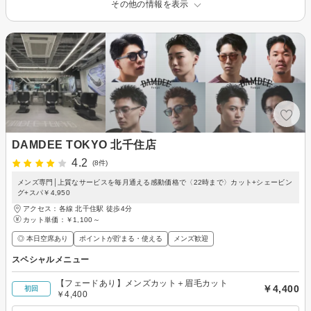
その他の情報を表示
DAMDEE TOKYO 北千住店
4.2
(8件)
メンズ専門│上質なサービスを毎月通える感動価格で〈22時まで〉カット+シェービン
グ+スパ￥4,950
アクセス：各線 北千住駅 徒歩4分
カット単価：
￥1,100～
◎ 本日空席あり
ポイントが貯まる・使える
メンズ歓迎
スペシャルメニュー
【フェードあり】メンズカット＋眉毛カット
￥4,400
初回
￥4,400