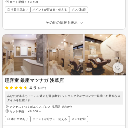
カット単価：
￥3,500～
◎ 本日空席あり
ポイントが貯まる・使える
メンズ歓迎
その他の情報を表示
理容室 銀座マツナガ 浅草店
4.6
(38件)
あなたが本来もっている魅力を引き出す♪ワンランク上のサロン☆一味違った新鮮なス
タイルを提案☆彡
アクセス：つくばエクスプレス 浅草駅 徒歩0分
カット単価：
￥6,600～
◎ 本日空席あり
ポイントが貯まる・使える
メンズ歓迎