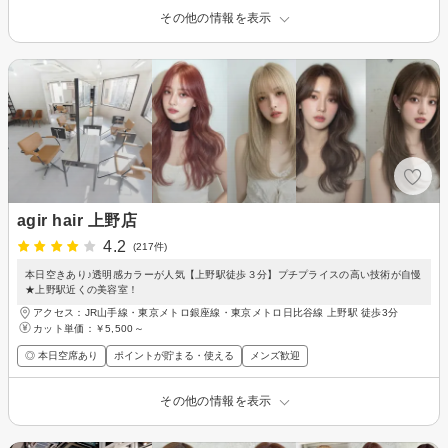
その他の情報を表示
agir hair 上野店
4.2
(217件)
本日空きあり♪透明感カラーが人気【上野駅徒歩３分】プチプライスの高い技術が自慢
★上野駅近くの美容室！
アクセス：JR山手線・東京メトロ銀座線・東京メトロ日比谷線 上野駅 徒歩3分
カット単価：
￥5,500～
◎ 本日空席あり
ポイントが貯まる・使える
メンズ歓迎
その他の情報を表示