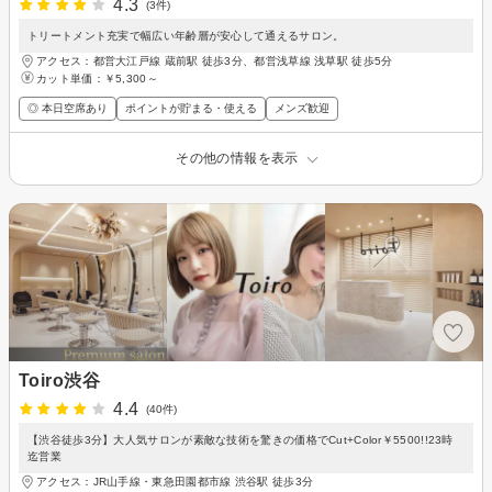
4.3
(3件)
トリートメント充実で幅広い年齢層が安心して通えるサロン。
アクセス：都営大江戸線 蔵前駅 徒歩3分、都営浅草線 浅草駅 徒歩5分
カット単価：
￥5,300～
◎ 本日空席あり
ポイントが貯まる・使える
メンズ歓迎
その他の情報を表示
Toiro渋谷
4.4
(40件)
【渋谷徒歩3分】大人気サロンが素敵な技術を驚きの価格でCut+Color￥5500!!23時
迄営業
アクセス：JR山手線・東急田園都市線 渋谷駅 徒歩3分