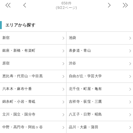
658件
(9/22ページ)
エリアから探す
新宿
池袋
銀座・新橋・有楽町
表参道・青山
原宿
渋谷
恵比寿・代官山・中目黒
自由が丘・学芸大学
六本木・麻布十番
北千住・町屋・亀有
錦糸町・小岩・青砥
吉祥寺・荻窪・三鷹
立川・国立・国分寺
八王子・日野・昭島
中野・高円寺・阿佐ヶ谷
品川・大森・蒲田