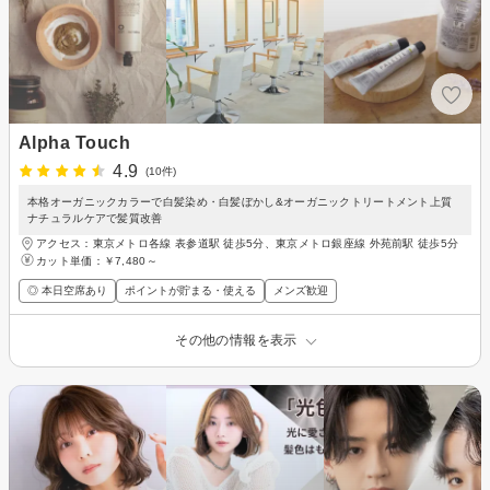
Alpha Touch
4.9
(10件)
本格オーガニックカラーで白髪染め・白髪ぼかし&オーガニックトリートメント上質
ナチュラルケアで髪質改善
アクセス：東京メトロ各線 表参道駅 徒歩5分、東京メトロ銀座線 外苑前駅 徒歩5分
カット単価：
￥7,480～
◎ 本日空席あり
ポイントが貯まる・使える
メンズ歓迎
その他の情報を表示