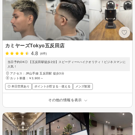
カミヤーズTokyo五反田店
4.8
(4件)
当日予約OK◎ 【五反田駅徒歩2分】スピーディー×ハイクオリティ！ビジネスマンに
人気！
アクセス：JR山手線 五反田駅 徒歩3分
カット単価：
￥3,900～
◎ 本日空席あり
ポイントが貯まる・使える
メンズ歓迎
その他の情報を表示