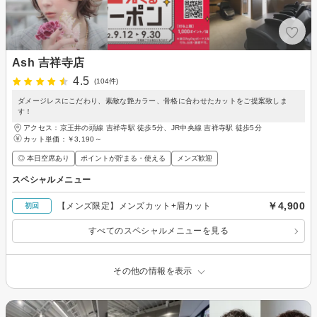
Ash 吉祥寺店
4.5
(104件)
ダメージレスにこだわり、素敵な艶カラー、骨格に合わせたカットをご提案致しま
す！
アクセス：京王井の頭線 吉祥寺駅 徒歩5分、JR中央線 吉祥寺駅 徒歩5分
カット単価：
￥3,190～
◎ 本日空席あり
ポイントが貯まる・使える
メンズ歓迎
スペシャルメニュー
￥4,900
【メンズ限定】メンズカット+眉カット
初回
すべてのスペシャルメニューを見る
その他の情報を表示