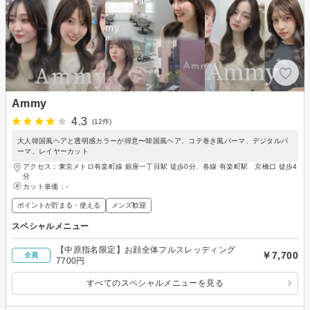
Ammy
4.3
(12件)
大人韓国風ヘアと透明感カラーが得意〜韓国風ヘア、コテ巻き風パーマ、デジタルパ
ーマ、レイヤーカット
アクセス：東京メトロ有楽町線 銀座一丁目駅 徒歩0分、各線 有楽町駅 京橋口 徒歩4
分
カット単価：
-
ポイントが貯まる・使える
メンズ歓迎
スペシャルメニュー
【中原指名限定】お顔全体フルスレッディング
￥7,700
全員
7700円
すべてのスペシャルメニューを見る