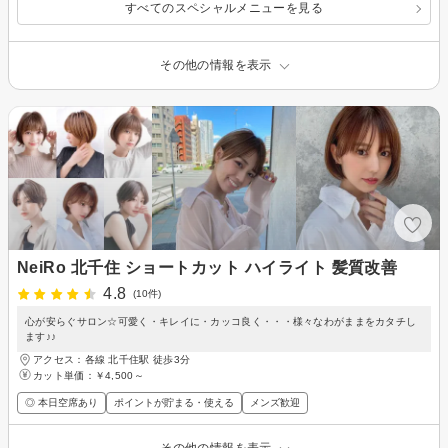
すべてのスペシャルメニューを見る
その他の情報を表示
NeiRo 北千住 ショートカット ハイライト 髪質改善
4.8
(10件)
心が安らぐサロン☆可愛く・キレイに・カッコ良く・・・様々なわがままをカタチし
ます♪♪
アクセス：各線 北千住駅 徒歩3分
カット単価：
￥4,500～
◎ 本日空席あり
ポイントが貯まる・使える
メンズ歓迎