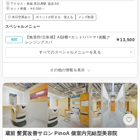
アクセス：各線 恵比寿駅 徒歩3分
カット単価：
￥6,500～
◎ 本日空席あり
ポイントが貯まる・使える
メンズ歓迎
スペシャルメニュー
【無造作/立体感】AI診断+カット+パーマ+炭酸ク
￥13,500
初回
レンジングスパ
すべてのスペシャルメニューを見る
その他の情報を表示
蔵前 髪質改善サロン PinoA 個室内完結型美容院