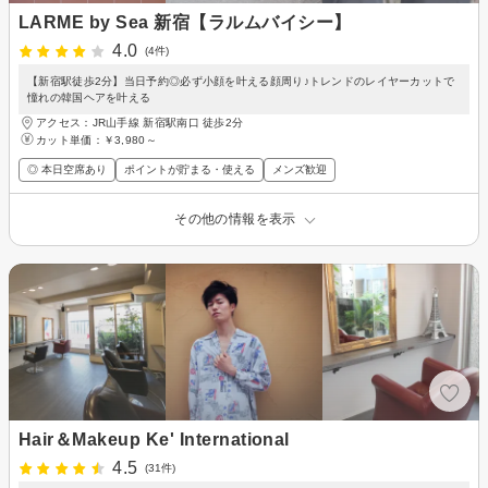
LARME by Sea 新宿【ラルムバイシー】
4.0
(4件)
【新宿駅徒歩2分】当日予約◎必ず小顔を叶える顔周り♪トレンドのレイヤーカットで
憧れの韓国ヘアを叶える
アクセス：JR山手線 新宿駅南口 徒歩2分
カット単価：
￥3,980～
◎ 本日空席あり
ポイントが貯まる・使える
メンズ歓迎
その他の情報を表示
Hair＆Makeup Ke' International
4.5
(31件)