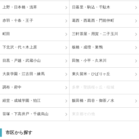
上野・日本橋・浅草
日暮里・駒込・千駄木
赤羽・十条・王子
葛西・西葛西・門前仲町
町田
三軒茶屋・用賀・二子玉川
下北沢・代々木上原
板橋・成増・巣鴨
目黒・戸越・武蔵小山
田無・小平・久米川
大泉学園・江古田・練馬
東久留米・ひばりヶ丘
調布・府中
多摩・聖蹟桜ヶ丘・稲城
経堂・成城学園・狛江
飯田橋・四谷・御茶ノ水
笹塚・下高井戸・千歳烏山
東京都その他
市区から探す