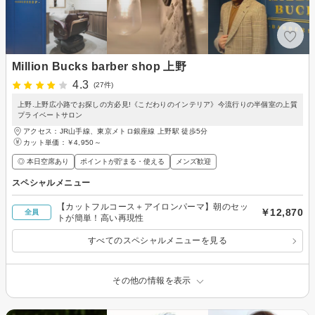
Million Bucks barber shop 上野
4.3
(27件)
上野.上野広小路でお探しの方必見!《こだわりのインテリア》今流行りの半個室の上質
プライベートサロン
アクセス：JR山手線、東京メトロ銀座線 上野駅 徒歩5分
カット単価：
￥4,950～
◎ 本日空席あり
ポイントが貯まる・使える
メンズ歓迎
スペシャルメニュー
【カットフルコース＋アイロンパーマ】朝のセッ
￥12,870
全員
トが簡単！高い再現性
すべてのスペシャルメニューを見る
その他の情報を表示