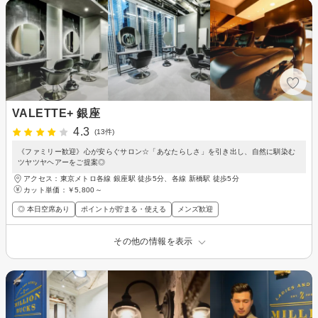
VALETTE+ 銀座
4.3
(13件)
《ファミリー歓迎》心が安らぐサロン☆「あなたらしさ」を引き出し、自然に馴染む
ツヤツヤヘアーをご提案◎
アクセス：東京メトロ各線 銀座駅 徒歩5分、各線 新橋駅 徒歩5分
カット単価：
￥5,800～
◎ 本日空席あり
ポイントが貯まる・使える
メンズ歓迎
その他の情報を表示