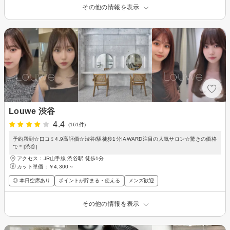
その他の情報を表示
Louwe 渋谷
4.4
(161件)
予約殺到☆口コミ4.9高評価☆渋谷/駅徒歩1分!AWARD注目の人気サロン☆驚きの価格
で＊[渋谷]
アクセス：JR山手線 渋谷駅 徒歩1分
カット単価：
￥4,300～
◎ 本日空席あり
ポイントが貯まる・使える
メンズ歓迎
その他の情報を表示