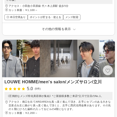
アクセス：小田急小田原線 代々木上原駅 徒歩5分
カット単価：
￥1,100～
◎ 本日空席あり
ポイントが貯まる・使える
メンズ歓迎
その他の情報を表示
LOUWE HOMME/men's salon/メンズサロン/立川
5.0
(5件)
《圧倒的なメンズ特化美容師が集結》*ご新規様多数ご来店*立川で注目のNo,1。
アクセス：南口を出てAREAREAを真っ直ぐ進んで頂き、左手にセブンのある大きな
交差点を左に曲がり真っ直ぐ進んで頂くと、左手に西武信用金庫があります。その先
の１階にひろた歯科の入ってるビルの4階になります。
カット単価：
￥2,200～