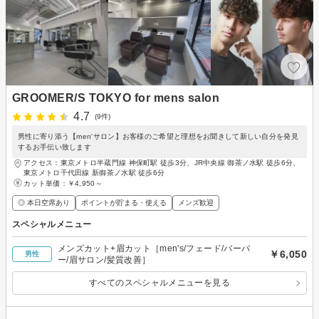
GROOMER/S TOKYO for mens salon
4.7
(9件)
男性に寄り添う【men'サロン】お客様のご希望と理想をお聞きして新しい自分を発見
するお手伝い致します
アクセス：東京メトロ半蔵門線 神保町駅 徒歩3分、JR中央線 御茶ノ水駅 徒歩6分、
東京メトロ千代田線 新御茶ノ水駅 徒歩6分
カット単価：
￥4,950～
◎ 本日空席あり
ポイントが貯まる・使える
メンズ歓迎
スペシャルメニュー
メンズカット+眉カット［men's/フェード/バーバ
￥6,050
男性
ー/眉サロン/髪質改善］
すべてのスペシャルメニューを見る