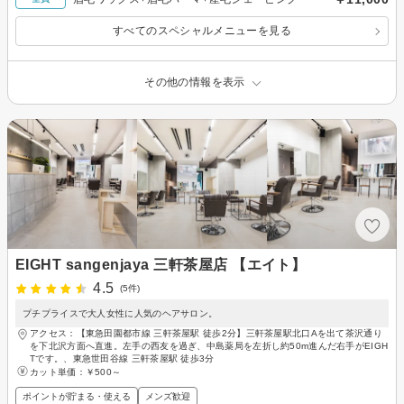
すべてのスペシャルメニューを見る
その他の情報を表示
EIGHT sangenjaya 三軒茶屋店 【エイト】
4.5
(5件)
プチプライスで大人女性に人気のヘアサロン。
アクセス：【東急田園都市線 三軒茶屋駅 徒歩2分】三軒茶屋駅北口Aを出て茶沢通り
を下北沢方面へ直進。左手の西友を過ぎ、中島薬局を左折し約50m進んだ右手がEIGH
Tです。、東急世田谷線 三軒茶屋駅 徒歩3分
カット単価：
￥500～
ポイントが貯まる・使える
メンズ歓迎