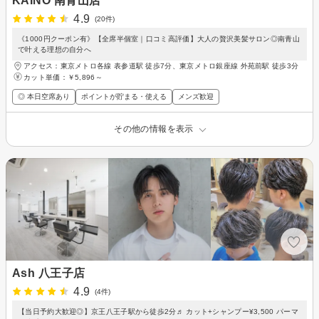
KAINO 南青山店
4.9
(20件)
《1000円クーポン有》【全席半個室｜口コミ高評価】大人の贅沢美髪サロン◎南青山
で叶える理想の自分へ
アクセス：東京メトロ各線 表参道駅 徒歩7分、東京メトロ銀座線 外苑前駅 徒歩3分
カット単価：
￥5,896～
◎ 本日空席あり
ポイントが貯まる・使える
メンズ歓迎
その他の情報を表示
Ash 八王子店
4.9
(4件)
【当日予約大歓迎◎】京王八王子駅から徒歩2分♬ カット+シャンプー¥3,500 パーマ