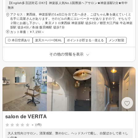
【English多言語対応 OK!!】神楽坂人気No.1国際派ヘアサロン★神楽坂駅2分★年中
無休
アクセス：東西線、神楽坂駅の1a出口を出て左へ歩き、こぼちゃん像を越えていくと
右手に花屋さんがあります。そのビルの奥にエレベーターがありますので、そちらで
２階にお越し下さい。、東京メトロ東西線 神楽坂駅 徒歩2分／都営大江戸線 牛込神楽
坂駅 徒歩4分／各線 飯田橋駅 徒歩7分
カット単価：
￥7,150～
◎ 本日空席あり
楽天スーパーDEAL
ポイントが貯まる・使える
メンズ歓迎
その他の情報を表示
salon de VERITA
-
(-件)
大人女性向けサロン。清潔感髪、艶やかに。ヘッドスパで癒し、白髪ぼかしで若々し
い印象。