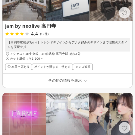
jam by neolive 高円寺
4.4
(12件)
【高円寺駅徒歩3分♪♪】トレンドデザインからアナタ好みのデザインまで理想のスタイ
ルを実現☆彡
アクセス：JR中央線、JR総武線 高円寺駅 徒歩3分
カット単価：
￥5,500～
◎ 本日空席あり
ポイントが貯まる・使える
メンズ歓迎
その他の情報を表示