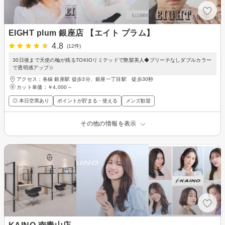
EIGHT plum 銀座店 【エイト プラム】
4.8
(12件)
30日後まで天使の輪が残るTOKIOリミテッドで艶髪美人◆ブリーチなしダブルカラー
で透明感アップ☆
アクセス：各線 銀座駅 徒歩3分、銀座一丁目駅 徒歩30秒
カット単価：
￥4,000～
◎ 本日空席あり
ポイントが貯まる・使える
メンズ歓迎
その他の情報を表示