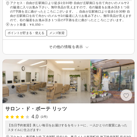
アクセス：自由が丘駅南口より徒歩1分30秒 自由が丘駅南口を出て向かいのメルサ2
の脇道に入りお進み下さい。無印良品が見えますので、右の脇道をお進み頂き１つ目
のT字路を左に曲がったところにございます。 、自由が丘駅南口より徒歩1分30秒 自
由が丘駅南口を出て向かいのメルサ2の脇道に入りお進み下さい。無印良品が見えます
ので、右の脇道をお進み頂き１つ目のT字路を左に曲がったところにございます。
カット単価：
￥6,050～
ポイントが貯まる・使える
メンズ歓迎
その他の情報を表示
サロン・ド・ボーテ リッツ
4.0
(1件)
【当日予約歓迎】美しい毎日をお届けするをモットーに、一人ひとりの髪質にあった
スタイルに仕上げます♪
アクセス：東武東上線 下赤塚駅 徒歩1分、東京メトロ有楽町線 地下鉄赤塚駅 徒歩3分