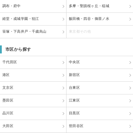
調布・府中
多摩・聖蹟桜ヶ丘・稲城
経堂・成城学園・狛江
飯田橋・四谷・御茶ノ水
笹塚・下高井戸・千歳烏山
東京都その他
市区から探す
千代田区
中央区
港区
新宿区
文京区
台東区
墨田区
江東区
品川区
目黒区
大田区
世田谷区