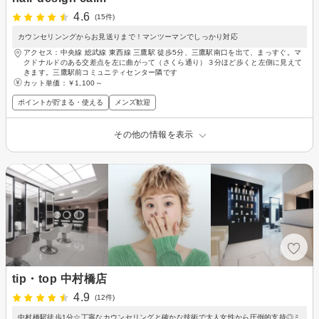
4.6
(15件)
カウンセリンングからお見送りまで！マンツーマンでしっかり対応
アクセス：中央線 総武線 東西線 三鷹駅 徒歩5分、三鷹駅南口を出て、まっすぐ。マ
クドナルドのある交差点を左に曲がって（さくら通り）３分ほど歩くと左側に見えて
きます。三鷹駅前コミュニティセンター隣です
カット単価：
￥1,100～
ポイントが貯まる・使える
メンズ歓迎
その他の情報を表示
tip・top 中村橋店
4.9
(12件)
中村橋駅徒歩1分☆丁寧なカウンセリングと確かな技術で大人女性から圧倒的支持◎ミ