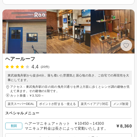
ヘアールーフ
4.4
(20件)
東武線曳舟駅から徒歩4分。落ち着いた雰囲気と居心地の良さ、ご自宅での再現性を大
事にしてます。
アクセス：東武曳舟駅の目の前の曳舟川通りを押上方面に歩くとレンガ調の建物が見
えて来ます。その建物の1階です。
カット単価：
￥3,520～
楽天スーパーDEAL
ポイントが貯まる・使える
楽天ペイアプリ対応
メンズ歓迎
スペシャルメニュー
ヘアーマニキュア＋カット ￥10450～14300
￥8,360
初回
マニキュア料金は長さによって変動いたします。