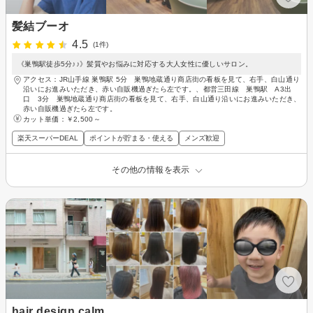
髪結ブーオ
4.5
(1件)
《巣鴨駅徒歩5分♪♪》髪質やお悩みに対応する大人女性に優しいサロン。
アクセス：JR山手線 巣鴨駅 5分 巣鴨地蔵通り商店街の看板を見て、右手、白山通り
沿いにお進みいただき、赤い自販機過ぎたら左です。、都営三田線 巣鴨駅 A3出
口 3分 巣鴨地蔵通り商店街の看板を見て、右手、白山通り沿いにお進みいただき、
赤い自販機過ぎたら左です。
カット単価：
￥2,500～
楽天スーパーDEAL
ポイントが貯まる・使える
メンズ歓迎
その他の情報を表示
hair design calm