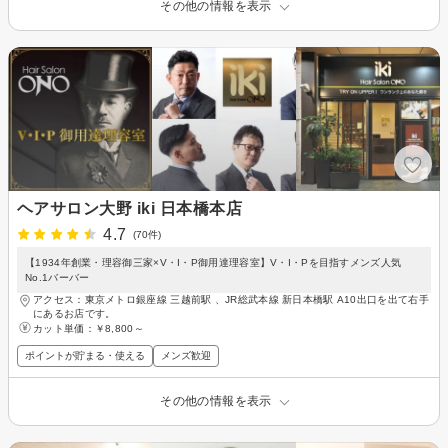
その他の情報を表示
ヘアサロン大野 iki 日本橋本店
4.7
(70件)
【1934年創業・理容御三家×V・I・P御用達理容室】V・I・Pを目指すメンズ人気
No.1バーバー
アクセス：東京メトロ銀座線 三越前駅 、JR総武本線 新日本橋駅 A10出口を出て右手
にあるお店です。
カット単価：
￥8,800～
ポイントが貯まる・使える
メンズ歓迎
その他の情報を表示