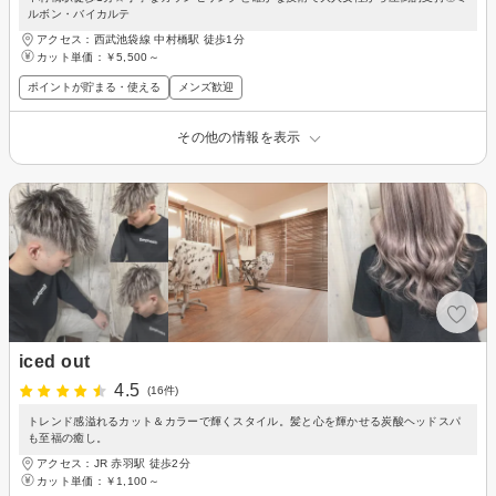
ルボン・バイカルテ
アクセス：西武池袋線 中村橋駅 徒歩1分
カット単価：
￥5,500～
ポイントが貯まる・使える
メンズ歓迎
その他の情報を表示
iced out
4.5
(16件)
トレンド感溢れるカット＆カラーで輝くスタイル。髪と心を輝かせる炭酸ヘッドスパ
も至福の癒し。
アクセス：JR 赤羽駅 徒歩2分
カット単価：
￥1,100～