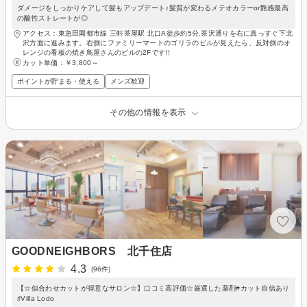
ダメージをしっかりケアして髪もアップデート♪髪質が変わるメテオカラーor艶感最高
の酸性ストレートが◎
アクセス：東急田園都市線 三軒茶屋駅 北口A徒歩約5分.茶沢通りを右に真っすぐ下北
沢方面に進みます。右側にファミリーマートのゴリラのビルが見えたら、反対側のオ
レンジの看板の焼き鳥屋さんのビルの2Fです!!
カット単価：
￥3,800～
ポイントが貯まる・使える
メンズ歓迎
その他の情報を表示
GOODNEIGHBORS 北千住店
4.3
(96件)
【☆似合わせカットが得意なサロン☆】口コミ高評価☆厳選した薬剤#カット自信あり
♯Villa Lodo