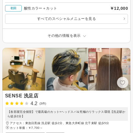
￥12,000
酸性カラー＋カット
初回
すべてのスペシャルメニューを見る
その他の情報を表示
SENSE 洗足店
4.2
(3件)
【各部屋完全個室】で最高級のカット+ヘッドスパ＆究極のリラックス環境【洗足駅か
ら徒歩2分】
アクセス：東急目黒線 洗足駅 徒歩2分、東急大井町線 北千束駅 徒歩5分
カット単価：
￥7,700～