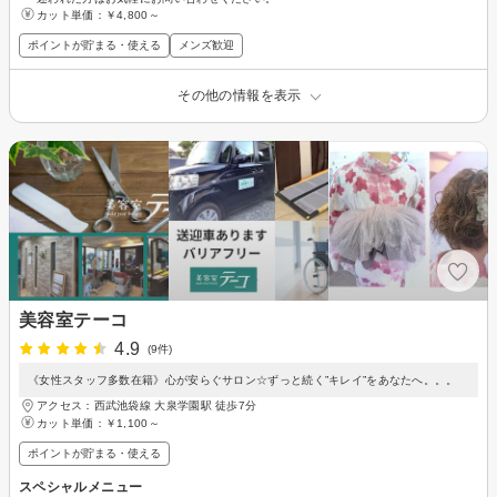
カット単価：
￥4,800～
ポイントが貯まる・使える
メンズ歓迎
その他の情報を表示
美容室テーコ
4.9
(9件)
《女性スタッフ多数在籍》心が安らぐサロン☆ずっと続く”キレイ”をあなたへ。。。
アクセス：西武池袋線 大泉学園駅 徒歩7分
カット単価：
￥1,100～
ポイントが貯まる・使える
スペシャルメニュー