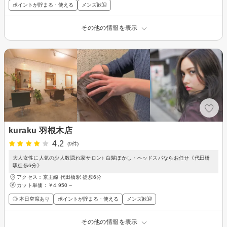
ポイントが貯まる・使える
メンズ歓迎
その他の情報を表示
kuraku 羽根木店
4.2
(9件)
大人女性に人気の少人数隠れ家サロン♪ 白髪ぼかし・ヘッドスパならお任せ《代田橋
駅徒歩6分》
アクセス：京王線 代田橋駅 徒歩6分
カット単価：
￥4,950～
◎ 本日空席あり
ポイントが貯まる・使える
メンズ歓迎
その他の情報を表示