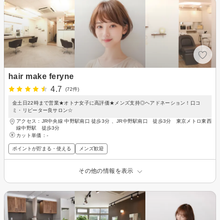
hair make feryne
4.7
(72件)
金土日22時まで営業★オトナ女子に高評価★メンズ支持◎ヘアドネーション！口コ
ミ・リピーター良サロン☆
アクセス：JR中央線 中野駅南口 徒歩3分 、JR中野駅南口 徒歩3分 東京メトロ東西
線中野駅 徒歩3分
カット単価：
-
ポイントが貯まる・使える
メンズ歓迎
その他の情報を表示