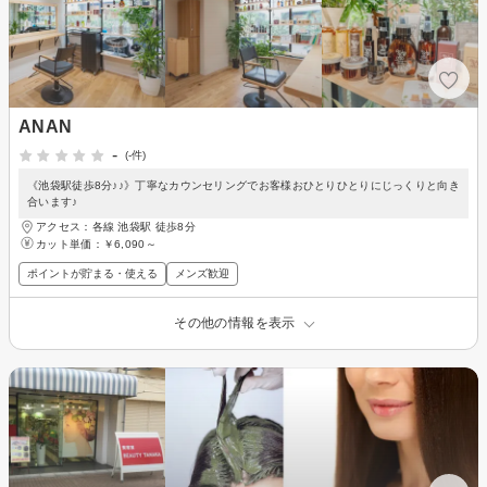
ANAN
-
(-件)
《池袋駅徒歩8分♪♪》丁寧なカウンセリングでお客様おひとりひとりにじっくりと向き
合います♪
アクセス：各線 池袋駅 徒歩8分
カット単価：
￥6,090～
ポイントが貯まる・使える
メンズ歓迎
その他の情報を表示