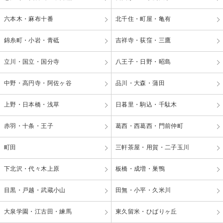
六本木・麻布十番
北千住・町屋・亀有
錦糸町・小岩・青砥
吉祥寺・荻窪・三鷹
立川・国立・国分寺
八王子・日野・昭島
中野・高円寺・阿佐ヶ谷
品川・大森・蒲田
上野・日本橋・浅草
日暮里・駒込・千駄木
赤羽・十条・王子
葛西・西葛西・門前仲町
町田
三軒茶屋・用賀・二子玉川
下北沢・代々木上原
板橋・成増・巣鴨
目黒・戸越・武蔵小山
田無・小平・久米川
大泉学園・江古田・練馬
東久留米・ひばりヶ丘