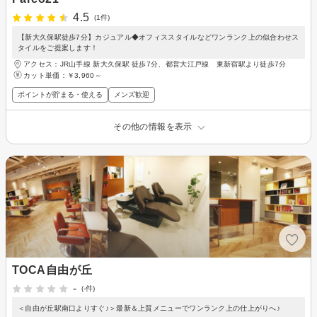
4.5
(1件)
【新大久保駅徒歩7分】カジュアル◆オフィススタイルなどワンランク上の似合わせス
タイルをご提案します！
アクセス：JR山手線 新大久保駅 徒歩7分、都営大江戸線 東新宿駅より徒歩7分
カット単価：
￥3,960～
ポイントが貯まる・使える
メンズ歓迎
その他の情報を表示
TOCA自由が丘
-
(-件)
＜自由が丘駅南口よりすぐ♪＞最新＆上質メニューでワンランク上の仕上がりへ♪