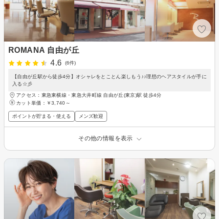
ROMANA 自由が丘
4.6
(6件)
【自由が丘駅から徒歩4分】オシャレをとことん楽しもう♪♪理想のヘアスタイルが手に
入る☆彡
アクセス：東急東横線・東急大井町線 自由が丘(東京)駅 徒歩4分
カット単価：
￥3,740～
ポイントが貯まる・使える
メンズ歓迎
その他の情報を表示