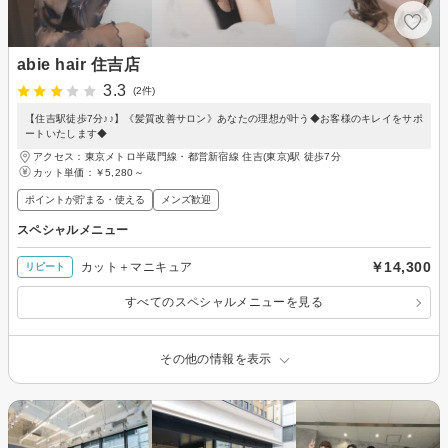
abie hair 住吉店
3.3
(2件)
【住吉駅徒歩7分♪♪】《髪質改善サロン》あなたの理想が叶う◆お客様のキレイをサポ
ートいたします◆
アクセス：東京メトロ半蔵門線・都営新宿線 住吉(東京)駅 徒歩7分
カット単価：
￥5,280～
ポイントが貯まる・使える
メンズ歓迎
スペシャルメニュー
￥14,300
カット＋マニキュア
リピート
すべてのスペシャルメニューを見る
その他の情報を表示