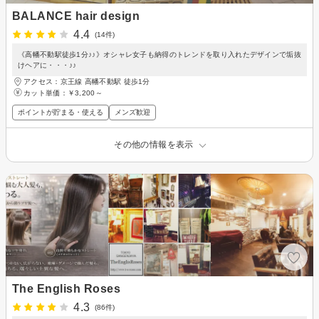
BALANCE hair design
4.4
(14件)
《高幡不動駅徒歩1分♪♪》オシャレ女子も納得のトレンドを取り入れたデザインで垢抜
けヘアに・・・♪♪
アクセス：京王線 高幡不動駅 徒歩1分
カット単価：
￥3,200～
ポイントが貯まる・使える
メンズ歓迎
その他の情報を表示
The English Roses
4.3
(86件)