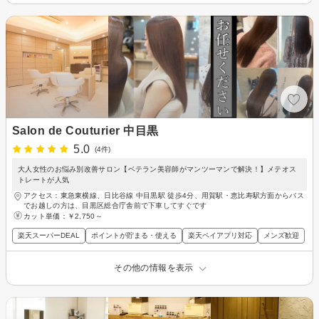
Salon de Couturier 中目黒
5.0
(4件)
大人女性のお悩み別改善サロン【ベテラン美容師がマンツーマンで解決！】メテオス
トレートが人気
アクセス：東急東横線、日比谷線 中目黒駅 徒歩4分、用賀駅・恵比寿駅方面からバス
でお越しの方は、目黒区総合庁舎前で下車してすぐです
カット単価：
￥2,750～
楽天スーパーDEAL
ポイントが貯まる・使える
楽天ペイアプリ対応
メンズ歓迎
その他の情報を表示