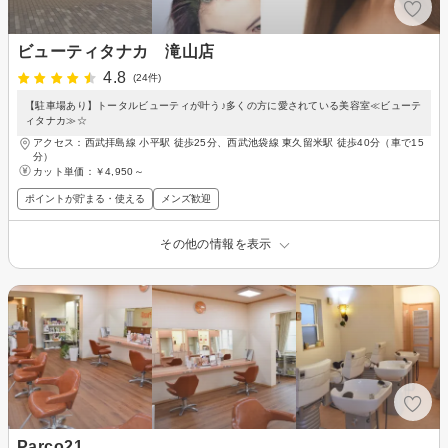
ビューティタナカ 滝山店
4.8
(24件)
【駐車場あり】トータルビューティが叶う♪多くの方に愛されている美容室≪ビューテ
ィタナカ≫☆
アクセス：西武拝島線 小平駅 徒歩25分、西武池袋線 東久留米駅 徒歩40分（車で15
分）
カット単価：
￥4,950～
ポイントが貯まる・使える
メンズ歓迎
その他の情報を表示
Parco21