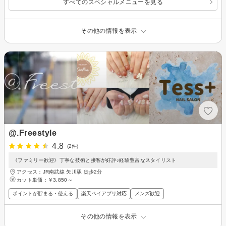
すべてのスペシャルメニューを見る
その他の情報を表示
@.Freestyle
4.8
(2件)
《ファミリー歓迎》丁寧な技術と接客が好評♪経験豊富なスタイリスト
アクセス：JR南武線 矢川駅 徒歩2分
カット単価：
￥3,850～
ポイントが貯まる・使える
楽天ペイアプリ対応
メンズ歓迎
その他の情報を表示