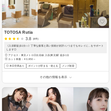
TOTOSA Rutia
3.8
(8件)
《入谷駅徒歩1分♪♪》丁寧な接客と高い技術が好評♪いつまでもキレイに…をサポート
します◎
アクセス：東京メトロ日比谷線 入谷(東京)駅 徒歩1分
カット単価：
￥3,850～
◎ 本日空席あり
ポイントが貯まる・使える
メンズ歓迎
その他の情報を表示