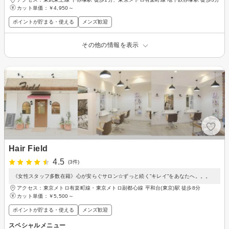
カット単価：
￥4,950～
ポイントが貯まる・使える
メンズ歓迎
その他の情報を表示
Hair Field
4.5
(3件)
《女性スタッフ多数在籍》心が安らぐサロン☆ずっと続く”キレイ”をあなたへ。。。
アクセス：東京メトロ有楽町線・東京メトロ副都心線 平和台(東京)駅 徒歩8分
カット単価：
￥5,500～
ポイントが貯まる・使える
メンズ歓迎
スペシャルメニュー