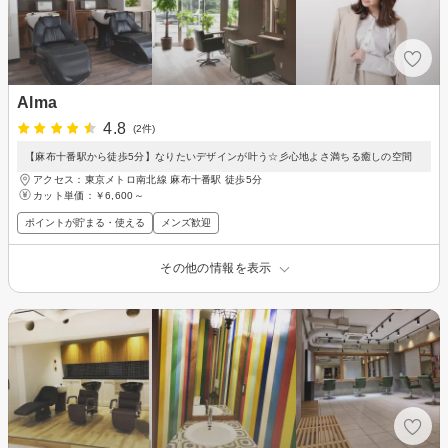
Alma
4.8
(2件)
【麻布十番駅から徒歩5分】なりたいデザインが叶う☆彡心地よさ満ちる癒しの空間
アクセス：東京メトロ南北線 麻布十番駅 徒歩5分
カット単価：
￥6,600～
ポイントが貯まる・使える
メンズ歓迎
その他の情報を表示