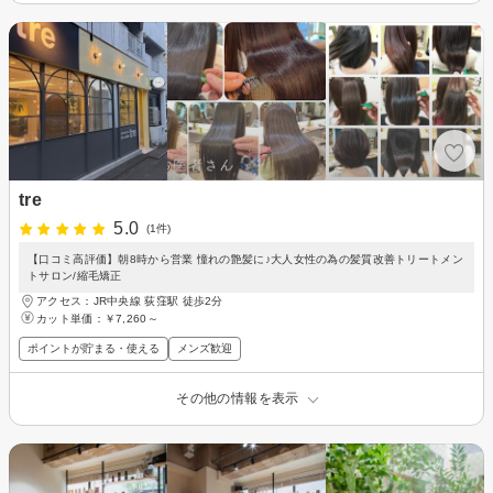
tre
5.0
(1件)
【口コミ高評価】朝8時から営業 憧れの艶髪に♪大人女性の為の髪質改善トリートメン
トサロン/縮毛矯正
アクセス：JR中央線 荻窪駅 徒歩2分
カット単価：
￥7,260～
ポイントが貯まる・使える
メンズ歓迎
その他の情報を表示