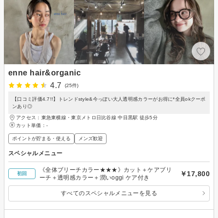
enne hair&organic
4.7
(25件)
【口コミ評価4.7!!】トレンドstyle&今っぽい大人透明感カラーがお得に*全員okクーポ
ンあり◎
アクセス：東急東横線・東京メトロ日比谷線 中目黒駅 徒歩5分
カット単価：
-
ポイントが貯まる・使える
メンズ歓迎
スペシャルメニュー
《全体ブリーチカラー★★★》カット＋ケアブリ
￥17,800
初回
ーチ＋透明感カラー＋潤いoggi ケア付き
すべてのスペシャルメニューを見る