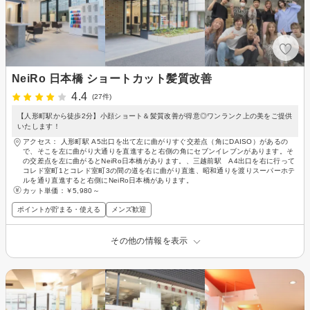
NeiRo 日本橋 ショートカット髪質改善
4.4
(27件)
【人形町駅から徒歩2分】小顔ショート＆髪質改善が得意◎ワンランク上の美をご提供
いたします！
アクセス： 人形町駅 A5出口を出て左に曲がりすぐ交差点（角にDAISO）があるの
で、そこを左に曲がり大通りを直進すると右側の角にセブンイレブンがあります。そ
の交差点を左に曲がるとNeiRo日本橋があります。、三越前駅 A4出口を右に行って
コレド室町1とコレド室町3の間の道を右に曲がり直進、昭和通りを渡りスーパーホテ
ルを通り直進すると右側にNeiRo日本橋があります。
カット単価：
￥5,980～
ポイントが貯まる・使える
メンズ歓迎
その他の情報を表示