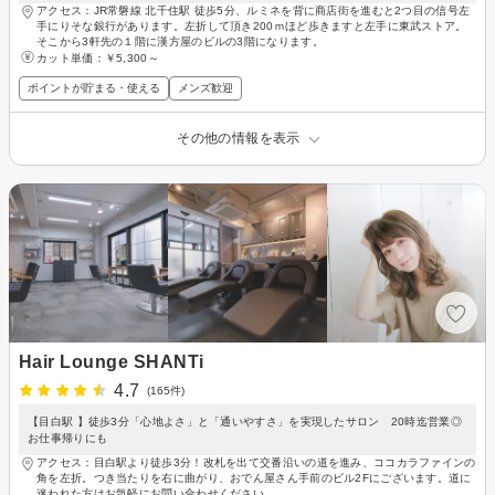
アクセス：JR常磐線 北千住駅 徒歩5分、ルミネを背に商店街を進むと2つ目の信号左
手にりそな銀行があります。左折して頂き200ｍほど歩きますと左手に東武ストア。
そこから3軒先の１階に漢方屋のビルの3階になります。
カット単価：
￥5,300～
ポイントが貯まる・使える
メンズ歓迎
その他の情報を表示
Hair Lounge SHANTi
4.7
(165件)
【目白駅 】徒歩3分「心地よさ」と「通いやすさ」を実現したサロン 20時迄営業◎
お仕事帰りにも
アクセス：目白駅より徒歩3分！改札を出て交番沿いの道を進み、ココカラファインの
角を左折。つき当たりを右に曲がり、おでん屋さん手前のビル2Fにございます。道に
迷われた方はお気軽にお問い合わせください。