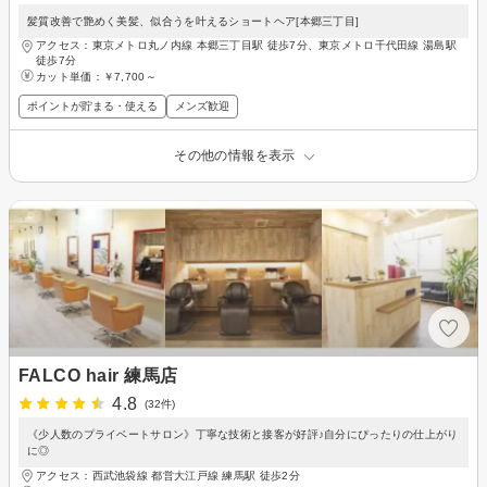
髪質改善で艶めく美髪、似合うを叶えるショートヘア[本郷三丁目]
アクセス：東京メトロ丸ノ内線 本郷三丁目駅 徒歩7分、東京メトロ千代田線 湯島駅
徒歩7分
カット単価：
￥7,700～
ポイントが貯まる・使える
メンズ歓迎
その他の情報を表示
FALCO hair 練馬店
4.8
(32件)
《少人数のプライベートサロン》丁寧な技術と接客が好評♪自分にぴったりの仕上がり
に◎
アクセス：西武池袋線 都営大江戸線 練馬駅 徒歩2分