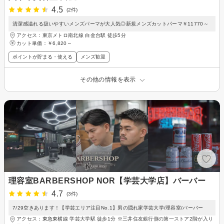
4.5
(2件)
清潔感溢れる扱いやすいメンズパーマが大人気◎新規メンズカットパーマ￥11770～
アクセス：東京メトロ南北線 白金台駅 徒歩5分
カット単価：
￥6,820～
ポイントが貯まる・使える
メンズ歓迎
その他の情報を表示
理容室BARBERSHOP NOR【学芸大学店】バーバー
4.7
(3件)
7/29空きあります！【学芸エリア注目No.1】男の隠れ家学芸大学/理容室/バーバー
アクセス：東急東横線 学芸大学駅 徒歩1分 ※三井住友銀行側の第一ストア2階が入り