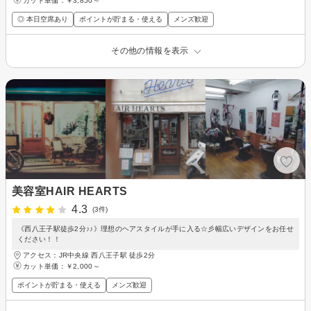
カット単価：
￥3,850～
◎ 本日空席あり
ポイントが貯まる・使える
メンズ歓迎
その他の情報を表示
美容室HAIR HEARTS
4.3
(3件)
《西八王子駅徒歩2分♪♪》理想のヘアスタイルが手に入る☆彡幅広いデザインをお任せ
ください！！
アクセス：JR中央線 西八王子駅 徒歩2分
カット単価：
￥2,000～
ポイントが貯まる・使える
メンズ歓迎