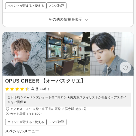
ポイントが貯まる・使える
メンズ歓迎
その他の情報を表示
OPUS CREER 【オーパスクリエ】
4.6
(13件)
当日予約ＯＫ★メンズショート専門サロン★実力派スタイリストが似合うヘアスタイ
ルをご提供★
アクセス：JR中央線・京王井の頭線 吉祥寺駅 徒歩3分
カット単価：
￥6,600～
ポイントが貯まる・使える
メンズ歓迎
スペシャルメニュー