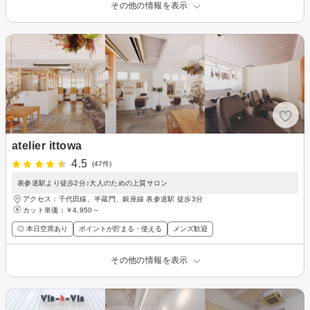
その他の情報を表示
atelier ittowa
4.5
(47件)
表参道駅より徒歩2分♪大人のための上質サロン
アクセス：千代田線、半蔵門、銀座線 表参道駅 徒歩3分
カット単価：
￥4,950～
◎ 本日空席あり
ポイントが貯まる・使える
メンズ歓迎
その他の情報を表示