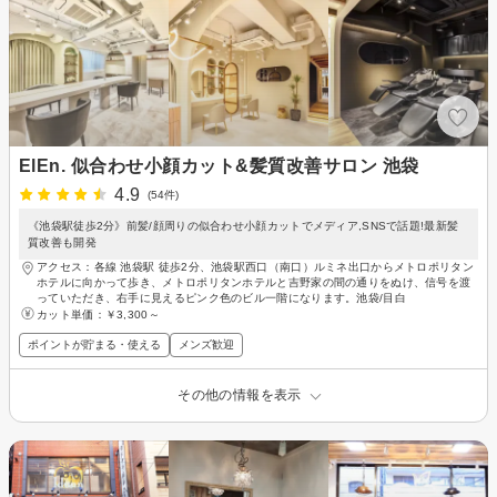
ElEn. 似合わせ小顔カット&髪質改善サロン 池袋
4.9
(54件)
《池袋駅徒歩2分》前髪/顔周りの似合わせ小顔カットでメディア,SNSで話題!最新髪
質改善も開発
アクセス：各線 池袋駅 徒歩2分、池袋駅西口（南口）ルミネ出口からメトロポリタン
ホテルに向かって歩き、メトロポリタンホテルと吉野家の間の通りをぬけ、信号を渡
っていただき、右手に見えるピンク色のビル一階になります。池袋/目白
カット単価：
￥3,300～
ポイントが貯まる・使える
メンズ歓迎
その他の情報を表示