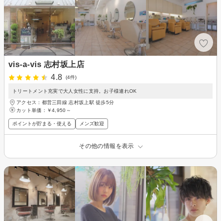
vis-a-vis 志村坂上店
4.8
(4件)
トリートメント充実で大人女性に支持。お子様連れOK
アクセス：都営三田線 志村坂上駅 徒歩5分
カット単価：
￥4,950～
ポイントが貯まる・使える
メンズ歓迎
その他の情報を表示