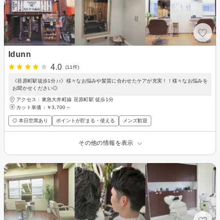
Idunn
4.0
(11件)
《荏原町駅徒歩1分♪♪》様々なお悩みや髪質に合わせたケアが充実！！様々なお悩みを
お聞かせください◎
アクセス：東急大井町線 荏原町駅 徒歩1分
カット単価：
￥3,700～
◎ 本日空席あり
ポイントが貯まる・使える
メンズ歓迎
その他の情報を表示