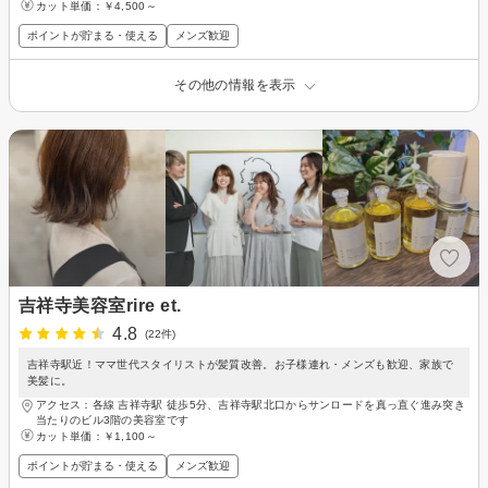
カット単価：
￥4,500～
ポイントが貯まる・使える
メンズ歓迎
その他の情報を表示
吉祥寺美容室rire et.
4.8
(22件)
吉祥寺駅近！ママ世代スタイリストが髪質改善。お子様連れ・メンズも歓迎、家族で
美髪に。
アクセス：各線 吉祥寺駅 徒歩5分、吉祥寺駅北口からサンロードを真っ直ぐ進み突き
当たりのビル3階の美容室です
カット単価：
￥1,100～
ポイントが貯まる・使える
メンズ歓迎