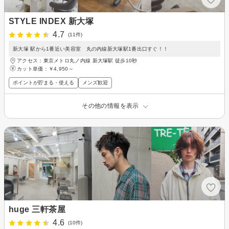
STYLE INDEX 新大塚
4.7
(11件)
新大塚 駅から1番近い美容室 丸の内線新大塚駅1番出口すぐ！！
アクセス：東京メトロ丸ノ内線 新大塚駅 徒歩10秒
カット単価：
￥4,950～
ポイントが貯まる・使える
メンズ歓迎
その他の情報を表示
huge 三軒茶屋
4.6
(10件)