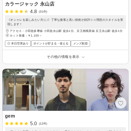
カラージャック 永山店
4.8
(31件)
《オシャレを楽しみたい方に♪》丁寧な接客と高い技術が好評☆☆理想のスタイルを実
現します！
アクセス：小田急多摩線 小田急永山駅 徒歩1分、京王相模原線 京王永山駅 徒歩1分
カット単価：
￥1,100～
◎ 本日空席あり
ポイントが貯まる・使える
メンズ歓迎
その他の情報を表示
gem
5.0
(12件)