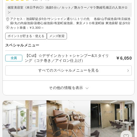
個室美容室《本日予約◎》池袋5分♪／カット／艶カラー／サラ艶縮毛矯正の人気サロ
ン
アクセス：池袋駅徒歩5分/サンシャイン通り/ニトリの先 各線/山手線池袋/埼京線池
袋/丸の内線池袋/副都心線池袋/有楽町線池袋、東京メトロ有楽町線 東池袋駅 徒歩5分
カット単価：
￥3,300～
ポイントが貯まる・使える
メンズ歓迎
スペシャルメニュー
【Cut】☆デザインカット＋シャンプー&スタイリ
￥6,050
全員
ング（コテ巻き／アイロン仕上げ）
すべてのスペシャルメニューを見る
その他の情報を表示