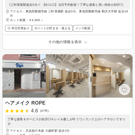
《三軒茶屋駅徒歩3分♪》【8/11◎】当日予約歓迎！丁寧な接客と高い技術が好評◎
アクセス：東急田園都市線 三軒茶屋駅 徒歩3分、東急田園都市線 駒沢大学駅 徒歩18
分
カット単価：
￥4,900～
◎ 本日空席あり
ポイントが貯まる・使える
メンズ歓迎
その他の情報を表示
ヘアメイク ROPE
4.6
(37件)
丁寧な接客＆サービスが好評◎キレイ＆癒しが叶うワンランク上のヘアサロンです☆
彡
アクセス：京浜急行本線 大森町駅 徒歩2分