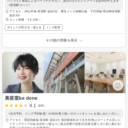
ヘアメイク集団によるパーソナルサロン。貴方のなりたいイメージをgemが叶えます
《原宿駅/カット》
アクセス：JR山手線 原宿駅 徒歩3分、東京メトロ副都心線・千代田線 明治神宮前駅
徒歩3分
カット単価：
￥2,200～
ポイントが貯まる・使える
メンズ歓迎
その他の情報を表示
美容室be done
4.1
(8件)
《当日予約、メンズ予約歓迎》AVEDA取り扱いサロン☆オシャレを楽しみたい方に♪
アクセス：西武池袋線 保谷駅 徒歩1分 保谷駅改札出て左方向/地上ターミナル沿いに
ドラッグストアがある方向へ/道なりに進み交番の交差点/交差点渡らずに右に曲がる/
右手にお店があります(路面店)