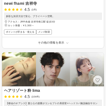
newi fhami 吉祥寺
4.5
(1件)
多彩な決済方法で安心、プライベート空間。
アクセス：JR中央線 吉祥寺南口駅 徒歩3分
カット単価：
￥3,300～
ポイントが貯まる・使える
メンズ歓迎
その他の情報を表示
ヘアリゾート粋 lima
4.5
(104件)
【都会のオアシス】髪と心の楽園がコンセプトの美容室×ヘッドスパ施設融合サロン