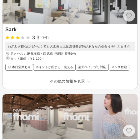
Sark
3.3
(7件)
わざわざ都心に行かなくても大丈夫☆現役渋谷美容師があなたの似合うを叶えます☆
アクセス：JR青梅線・西武線 拝島駅 徒歩9分
カット単価：
￥1,100～
◎ 本日空席あり
ポイントが貯まる・使える
楽天ペイアプリ対応
メンズ歓迎
その他の情報を表示