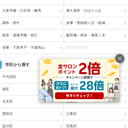
大泉学園・江古田・練馬
東久留米・ひばりヶ丘
調布・府中
多摩・聖蹟桜ヶ丘・稲城
経堂・成城学園・狛江
飯田橋・四谷・御茶ノ水
笹塚・下高井戸・千歳烏山
東京都その他
市区から探す
千代田区
中央区
港区
新宿区
文京区
台東区
墨田区
江東区
品川区
目黒区