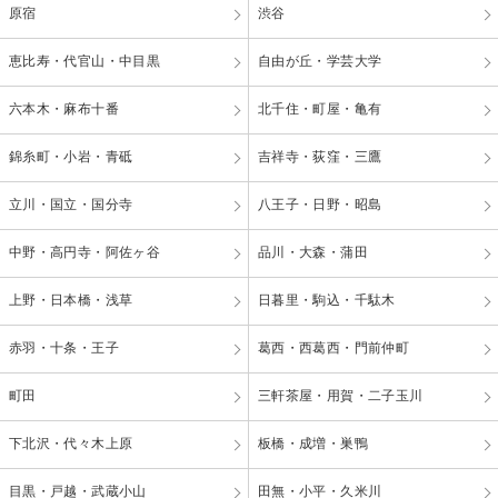
原宿
渋谷
恵比寿・代官山・中目黒
自由が丘・学芸大学
六本木・麻布十番
北千住・町屋・亀有
錦糸町・小岩・青砥
吉祥寺・荻窪・三鷹
立川・国立・国分寺
八王子・日野・昭島
中野・高円寺・阿佐ヶ谷
品川・大森・蒲田
上野・日本橋・浅草
日暮里・駒込・千駄木
赤羽・十条・王子
葛西・西葛西・門前仲町
町田
三軒茶屋・用賀・二子玉川
下北沢・代々木上原
板橋・成増・巣鴨
目黒・戸越・武蔵小山
田無・小平・久米川