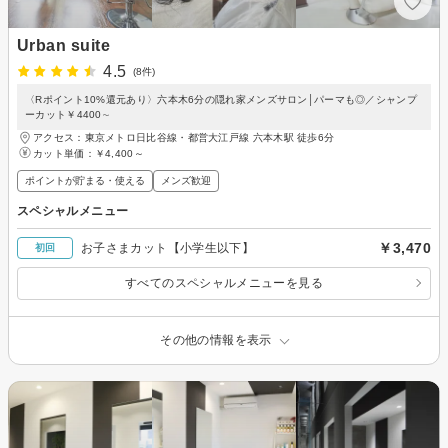
Urban suite
4.5
(8件)
〈Rポイント10%還元あり〉六本木6分の隠れ家メンズサロン│パーマも◎／シャンプ
ーカット￥4400∼
アクセス：東京メトロ日比谷線・都営大江戸線 六本木駅 徒歩6分
カット単価：
￥4,400～
ポイントが貯まる・使える
メンズ歓迎
スペシャルメニュー
￥3,470
お子さまカット【小学生以下】
初回
すべてのスペシャルメニューを見る
その他の情報を表示