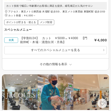
カット技術で幅広い年齢層のお客様に満足を提供。縮毛矯正が人気のサロン
アクセス：東京メトロ東西線 木場駅 徒歩3分、東京メトロ東西線 東陽町駅 徒歩10分
カット単価：
￥4,000～
ポイントが貯まる・使える
メンズ歓迎
スペシャルメニュー
【学割/U24】 カット ￥5000→￥4000 【門
￥4,000
全員
前仲町・木場・清澄白河・月島】
すべてのスペシャルメニューを見る
その他の情報を表示