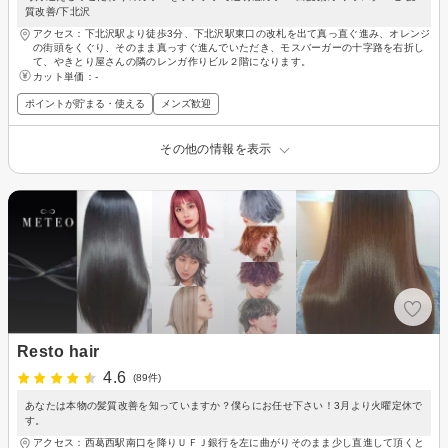
質改善/下北沢
アクセス：下北沢駅より徒歩3分、下北沢駅東口の改札を出て真っ直ぐ進み、オレンジ
の街頭をくぐり、そのまま真っすぐ進んでいただき、モスバーガーの十字路を右折し
て、やきとり屋さんの隣のレンガ作りビル２階になります。
カット単価：
-
ポイントが貯まる・使える
メンズ歓迎
その他の情報を表示
Resto hair
4.6
(89件)
あなたは本物の髪質改善を知っていますか？僕らにお任せ下さい！3月より火曜定休で
す。
アクセス：西葛西駅南口を降りＵＦＪ銀行を左に曲がりそのまま少し直進して頂くと