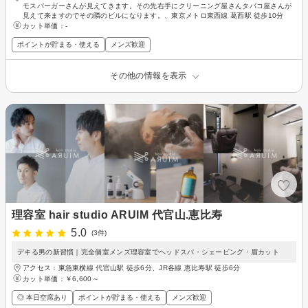
モスバーガーさんが見えてきます。その先右手にクリーニング屋さんタバコ屋さんが
見えて来ますのでその隣のビルになります。、東京メトロ東西線 葛西駅 徒歩10分
カット単価：
-
ポイントが貯まる・使える
メンズ歓迎
その他の情報を表示
理容室 hair studio ARUIM 代官山.恵比寿
5.0
(3件)
デキる男の新習慣｜完全個室メンズ理容室でヘッドスパ・シェービング・眉カット
アクセス：東急東横線 代官山駅 徒歩6分、JR各線 恵比寿駅 徒歩6分
カット単価：
￥6,600～
◎ 本日空席あり
ポイントが貯まる・使える
メンズ歓迎