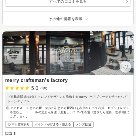
すべての口コミを見る
その他の情報を表示
merry craftsman's factory
5.0
(1件)
《恵比寿駅徒歩2分》トレンドデザインを発信する”merry"/ケアブリーチを使ったハイ
トーンデザイン
アクセス：JR恵比寿駅 徒歩2分 恵比寿駅西口を右側から出て右折、セブンイレブン
を左折し、ドトールの交差点を渡り直進し、CoCo壱を通り過ぎたら左折、左手1階に
ございます。
◎ 本日空席あり
ポイントが貯まる・使える
メンズ歓迎
口コミ