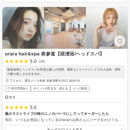
urara hair&spa 表参道【頭浸浴/ヘッドスパ】
5.0
(1件)
髪質改善とヘッドスパが得意な癒しの空間。豊富なトリートメントで大人女性・男性
の髪の美しさを引き出す。
アクセス：東京メトロ各線 表参道駅A3出口 徒歩3分
◎ 本日空席あり
ポイントが貯まる・使える
メンズ歓迎
口コミ
5.0
嵐のラストライブの時のニノのパーマにしてってオーダーしたら
先日、いつもお世話になっているUraraの山本さんにパーマをかけてもらいました！ 今回は「嵐のラストライブの時のニノ（二宮和也さん）のパーマを、僕に似合うようにしてほしい」という、かなり難しい相談をしてみました。 日本のトップアイドル、しかも王子様のようなニノの髪型を自分に合わせてくれという無茶振りだったので、内心どうなるかドキドキでしたが……（笑）。 そこはさすが山本さん！ 僕に似合う最高のウェービーなパーマに仕上げてくれました！ 完璧に大満足の仕上がりで本当に嬉しいです。 いつも難しいオーダーを形にしてくれてありがとうございます！
すべての口コミを見る