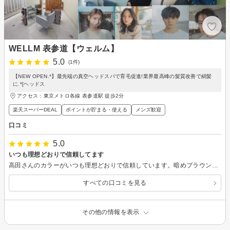
WELLM 表参道【ウェルム】
5.0
(1件)
【NEW OPEN.*】最先端の真空ヘッドスパで育毛促進!業界最高峰の髪質改善で絹髪
に.*[ヘッドス
アクセス：東京メトロ各線 表参道駅 徒歩2分
楽天スーパーDEAL
ポイントが貯まる・使える
メンズ歓迎
口コミ
5.0
いつも理想どおりで信頼してます
高田さんのカラーがいつも理想どおりで信頼しています。暗めブラウンにほんのりピンクの艶が上品で、色持ちも良くカットも丁寧です
すべての口コミを見る
その他の情報を表示