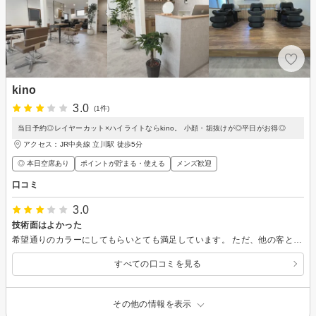
kino
3.0
(1件)
当日予約◎レイヤーカット×ハイライトならkino。 小顔・垢抜けが◎平日がお得◎
アクセス：JR中央線 立川駅 徒歩5分
◎ 本日空席あり
ポイントが貯まる・使える
メンズ歓迎
口コミ
3.0
技術面はよかった
希望通りのカラーにしてもらいとても満足しています。 ただ、他の客と大声で話したり、敬語をきちんと使えない店員がおり、落ち着いた雰囲気ではありませんでした。
すべての口コミを見る
その他の情報を表示