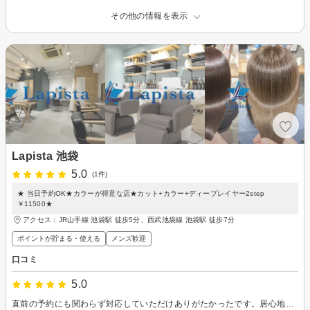
その他の情報を表示
Lapista 池袋
5.0
(1件)
★ 当日予約OK★カラーが得意な店★カット+カラー+ディープレイヤー2step
￥11500★
アクセス：JR山手線 池袋駅 徒歩5分、西武池袋線 池袋駅 徒歩7分
ポイントが貯まる・使える
メンズ歓迎
口コミ
5.0
直前の予約にも関わらず対応していただけありがたかったです。居心地の良い接客で、カットも満足の仕上がりでした。