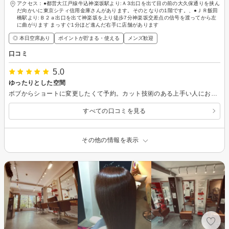
アクセス：●都営大江戸線牛込神楽坂駅より:Ａ3出口を出て目の前の大久保通りを挟ん
だ向かいに東京シティ信用金庫さんがあります。そのとなりの1階です。、●ＪＲ飯田
橋駅より:Ｂ２ａ出口を出て神楽坂を上り徒歩7分神楽坂交差点の信号を渡ってから左
に曲がります まっすぐ1分ほど進んだ右手に店舗があります
◎ 本日空席あり
ポイントが貯まる・使える
メンズ歓迎
口コミ
5.0
ゆったりとした空間
ボブからショートに変更したくて予約。カット技術のある上手い人にお願い出来て良かったです。 美容院も広くてゆったりとした空間で寛いでいられました。
すべての口コミを見る
その他の情報を表示