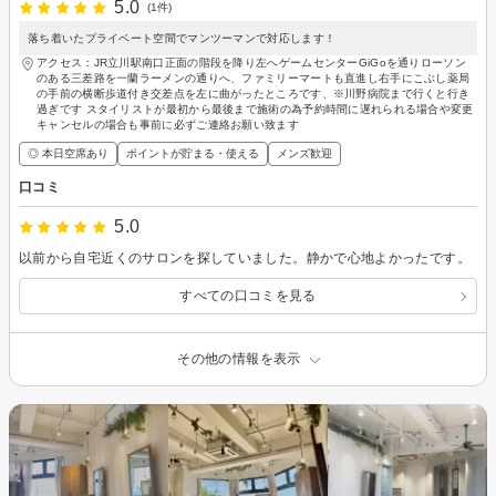
5.0
(1件)
落ち着いたプライベート空間でマンツーマンで対応します！
アクセス：JR立川駅南口正面の階段を降り左へゲームセンターGiGoを通りローソン
のある三差路を一蘭ラーメンの通りへ、ファミリーマートも直進し右手にこぶし薬局
の手前の横断歩道付き交差点を左に曲がったところです、※川野病院まで行くと行き
過ぎです スタイリストが最初から最後まで施術の為予約時間に遅れられる場合や変更
キャンセルの場合も事前に必ずご連絡お願い致ます
◎ 本日空席あり
ポイントが貯まる・使える
メンズ歓迎
口コミ
5.0
以前から自宅近くのサロンを探していました。静かで心地よかったです。
すべての口コミを見る
その他の情報を表示