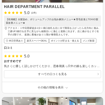
HAIR DEPARTMENT PARALLEL
5.0
(1件)
【初掲載】白髪染め、ボリュームアップのお悩み解決メニュー★育毛促進とTOKIO髪
質改善メニュー★
アクセス：☆中目黒駅徒歩1分☆南口改札を左に出て階段を上がったら右方向に進み、
三菱UFJ銀行を左手に見ながら線路沿いに進むと道路に出ます。左に曲がるとすぐ右
手の2階です。 道路に看板があり１階が整骨院さんです。
◎ 本日空席あり
楽天スーパーDEAL
ポイントが貯まる・使える
メンズ歓迎
口コミ
5.0
おすすめです
気さくに優しく話しかけてくださり、思春期真っ只中の娘も楽しくカットが出来ました。希望通りのヘアスタイルになって満足しております。ありがとうございました。
すべての口コミを見る
その他の情報を表示