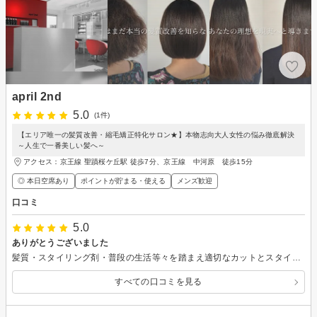
april 2nd
5.0
(1件)
【エリア唯一の髪質改善・縮毛矯正特化サロン★】本物志向大人女性の悩み徹底解決
～人生で一番美しい髪へ～
アクセス：京王線 聖蹟桜ケ丘駅 徒歩7分、京王線 中河原 徒歩15分
◎ 本日空席あり
ポイントが貯まる・使える
メンズ歓迎
口コミ
5.0
ありがとうございました
髪質・スタイリング剤・普段の生活等々を踏まえ適切なカットとスタイリングをして頂きました あと過去1マッサージが上手い美容師さんでした。私に最適な強さでして頂き体も軽くなりました
すべての口コミを見る