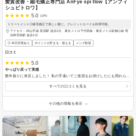
髪質改善・縮毛矯正専門店 AnFye spi tlow【アンフィ
シュピトロワ】
5.0
(1件)
トリートメント◎縮毛矯正で美しい髪に。クレジットカードも利用可能。
アクセス：JR山手線 原宿駅 徒歩2分、東京メトロ千代田線・東京メトロ副都心線 明
治神宮前駅 徒歩2分
◎ 本日空席あり
ポイントが貯まる・使える
メンズ歓迎
口コミ
5.0
やっぱり戻って実感
数年振りに来店しました！ 私の手違いでご迷惑をお掛けしたにも関わらず 迅速に対応して頂き ありがとうございました！ 色々縮毛矯正は掛けてきましたが 自然で艶が出て効果が持続するのはここだけだと改めて感じて 久しぶりに施術を受けて改めて感動しました！ カットも理想通りに仕上げて頂き ほんとにありがとうございます！
すべての口コミを見る
その他の情報を表示