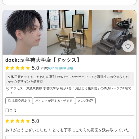
dock::s 学芸大学店【ドックス】
5.0
(1件)
6月10日掲載開始
立体三層カットやこだわりの薬剤でのパーマやカラーでモチと再現性に特化☆なりた
かったデザインを是非◎
アクセス：東急東横線 学芸大学駅 徒歩7分「おはよう接骨院」の隣ガレージの2階で
す。
◎ 本日空席あり
ポイントが貯まる・使える
メンズ歓迎
口コミ
5.0
ありがとうございました！ とても丁寧にこちらの意図を汲み取っていただき、キレイな仕上がりにしていただけました。 あと、シャンプーが恐ろしい程、気持ちよかったです。 仕上がりは妻がとにかく喜んでくれました。 また、行かせていただきます。