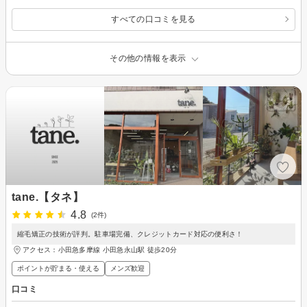
すべての口コミを見る
その他の情報を表示
tane.【タネ】
4.8
(2件)
縮毛矯正の技術が評判。駐車場完備、クレジットカード対応の便利さ！
アクセス：小田急多摩線 小田急永山駅 徒歩20分
ポイントが貯まる・使える
メンズ歓迎
口コミ