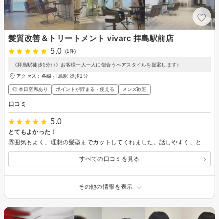
髪質改善＆トリートメント vivarc 拝島駅前店
5.0
(1件)
《拝島駅徒歩1分♪♪》お客様一人一人に似合うヘアスタイルを提案します♪
アクセス：各線 拝島駅 徒歩1分
◎ 本日空席あり
ポイントが貯まる・使える
メンズ歓迎
口コミ
5.0
とてもよかった！
雰囲気もよく、理想の髪型までカットしてくれました。話しやすく、とてもよかったです！またお願いしたいです！
すべての口コミを見る
その他の情報を表示