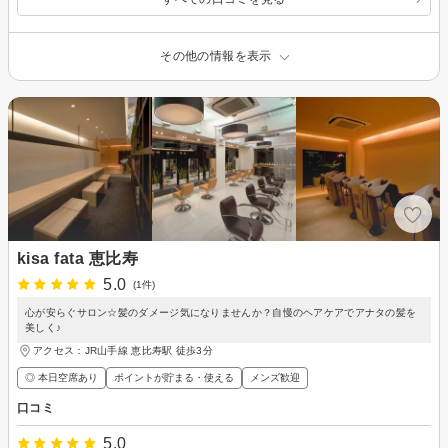
その他の情報を表示
kisa fata 恵比寿
5.0
(1件)
心が安らぐサロン☆髪のダメージ気になりませんか？自慢のヘアケアでアナタの髪を
美しく♪
アクセス：JR山手線 恵比寿駅 徒歩3分
◎ 本日空席あり
ポイントが貯まる・使える
メンズ歓迎
口コミ
5.0