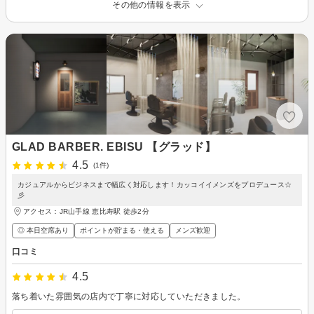
その他の情報を表示
GLAD BARBER. EBISU 【グラッド】
4.5
(1件)
カジュアルからビジネスまで幅広く対応します！カッコイイメンズをプロデュース☆
彡
アクセス：JR山手線 恵比寿駅 徒歩2分
◎ 本日空席あり
ポイントが貯まる・使える
メンズ歓迎
口コミ
4.5
落ち着いた雰囲気の店内で丁寧に対応していただきました。