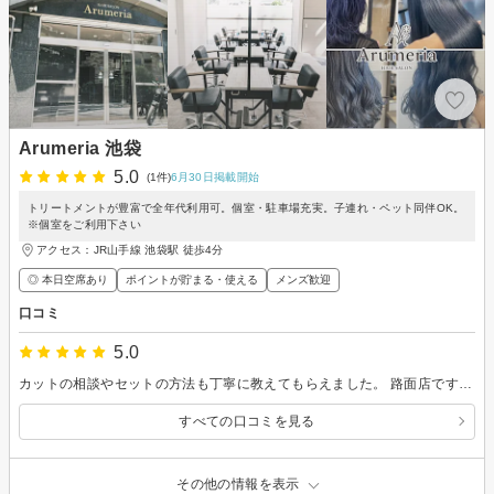
Arumeria 池袋
5.0
(1件)
6月30日掲載開始
トリートメントが豊富で全年代利用可。個室・駐車場充実。子連れ・ペット同伴OK。
※個室をご利用下さい
アクセス：JR山手線 池袋駅 徒歩4分
◎ 本日空席あり
ポイントが貯まる・使える
メンズ歓迎
口コミ
5.0
カットの相談やセットの方法も丁寧に教えてもらえました。 路面店ですが、道路から丸見えということもないので居心地も悪くないと思います。
すべての口コミを見る
その他の情報を表示