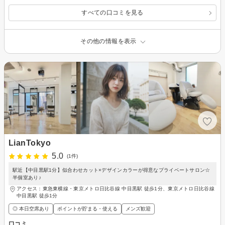
すべての口コミを見る
その他の情報を表示
LianTokyo
5.0
(1件)
駅近【中目黒駅1分】似合わせカット×デザインカラーが得意なプライベートサロン☆
半個室あり♪
アクセス：東急東横線・東京メトロ日比谷線 中目黒駅 徒歩1分、東京メトロ日比谷線
中目黒駅 徒歩1分
◎ 本日空席あり
ポイントが貯まる・使える
メンズ歓迎
口コミ