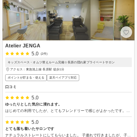
Atelier JENGA
5.0
(2件)
キッズスペース・オムツ替えルーム完備☆長原の隠れ家プライベートサロン
アクセス：東急池上線 長原駅 徒歩1分
ポイントが貯まる・使える
楽天ペイアプリ対応
口コミ
5.0
ゆったりとした気分に浸れます。
はじめての利用でしたが、とてもフレンドリーで感じがよかったです。ゆったりした気分で楽しく過ごせました。ヘアアレンジも細かく教えてくれますよ。
5.0
とても落ち着いたサロンです
ナチュラルストレートにしてもらいました。 子連れで行きましたが、子どもが泣いたらあやしてくれてとても助かりました。 サロンも落ち着いていて、ゆっくりとした時間を過ごせました。 髪型もとても気に入りました。 またお願いしたいです。