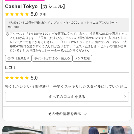
Cashel Tokyo【カシェル】
5.0
(1件)
《Rポイント10倍付与対象》メンズカット￥4,000 / カット＋ニュアンスパーマ
￥8,700
アクセス：「SHIBUYA 109」ビル正面に立って、右へ。 渋谷駅A2出口を過ぎすぐに
入り口があります。「玉久（たまひさ）ビル」の5階が当サロンです！ 入り口からエ
レベーターでお上がりください。、「SHIBUYA 109」ビル正面に立って、右へ。 渋
谷駅A2出口を過ぎすぐに入り口があります。「玉久（たまひさ）ビル」の5階が当サ
ロンです！ 入り口からエレベーターでお上がりください。
◎ 本日空席あり
ポイントが貯まる・使える
メンズ歓迎
口コミ
5.0
軽くしたいという希望通り、手早くスッキリしたスタイルにしていただきました。 ありがとうございました。
すべての口コミを見る
その他の情報を表示