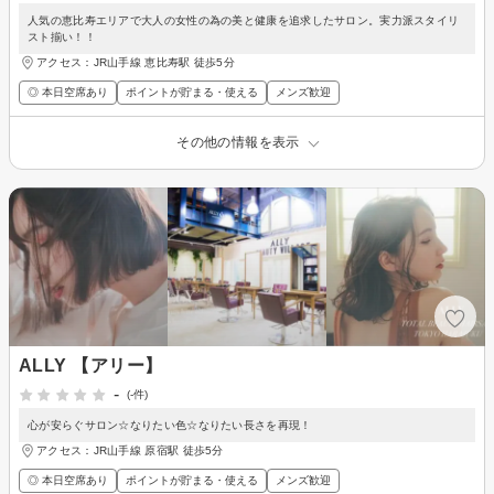
人気の恵比寿エリアで大人の女性の為の美と健康を追求したサロン。実力派スタイリ
スト揃い！！
アクセス：JR山手線 恵比寿駅 徒歩5分
◎ 本日空席あり
ポイントが貯まる・使える
メンズ歓迎
その他の情報を表示
ALLY 【アリー】
-
(-件)
心が安らぐサロン☆なりたい色☆なりたい長さを再現！
アクセス：JR山手線 原宿駅 徒歩5分
◎ 本日空席あり
ポイントが貯まる・使える
メンズ歓迎