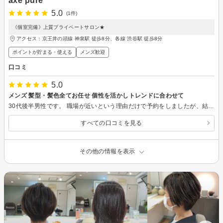
axe pure
5.0
(1件)
《個室完備》上質プライベートサロン★
アクセス：京王井の頭線 神泉駅 徒歩8分、各線 渋谷駅 徒歩8分
ポイントが貯まる・使える
メンズ歓迎
口コミ
5.0
メンズ 髪型・髪色全てお任せ 個性を活かしトレンドに合わせて
30代後半男性です。 職場が近いという理由だけで予約をしましたが、結論大変満足しています。 駅からは少し遠いですが、プライベートサロンのような感じで、スタッフさんも皆さん和やか。大変居心地の良い空間です。 スタイリングに時間や手間をかけるのが苦手なので「セットしやすい髪型にしてほしい」というオーダーをしましたが、それ以外は全てお任せしました。 頭の形や髪のクセなどを一通り見て頂いた上で、職種と流行を加味して髪型・髪色を提案いただきました。今までチャレンジしたことが無い髪型で少し躊躇しましたが、仕上がりは思ったより派手さは少なくスッキリと爽やかな髪型にして頂き、とても気に入っています。 20-30代の女性が多い職場ですが、従業員からも好評で、本当にお任せして良かったと思っています。次回もぜひ同じ方にお願いできればと思っています。
すべての口コミを見る
その他の情報を表示