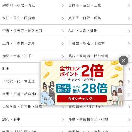
錦糸町・小岩・青砥
吉祥寺・荻窪・三鷹
立川・国立・国分寺
八王子・日野・昭島
中野・高円寺・阿佐ヶ谷
品川・大森・蒲田
上野・日本橋・浅草
日暮里・駒込・千駄木
赤羽・十条・王子
葛西・西葛西・門前仲町
町田
三軒茶屋・用賀・二子玉川
下北沢・代々木上原
板橋・成増・巣鴨
目黒・戸越・武蔵小山
田無・小平・久米川
大泉学園・江古田・練馬
東久留米・ひばりヶ丘
調布・府中
多摩・聖蹟桜ヶ丘・稲城