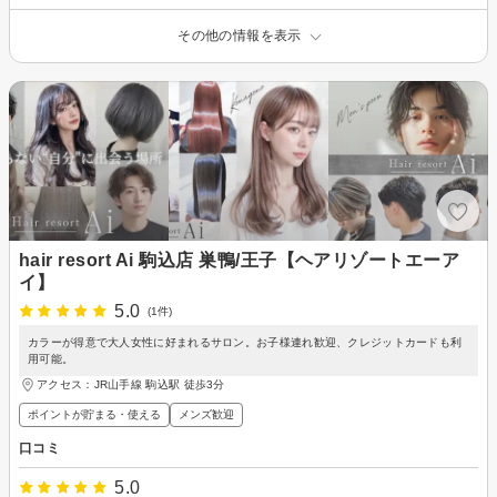
その他の情報を表示
hair resort Ai 駒込店 巣鴨/王子【ヘアリゾートエーア
イ】
5.0
(1件)
カラーが得意で大人女性に好まれるサロン。お子様連れ歓迎、クレジットカードも利
用可能。
アクセス：JR山手線 駒込駅 徒歩3分
ポイントが貯まる・使える
メンズ歓迎
口コミ
5.0