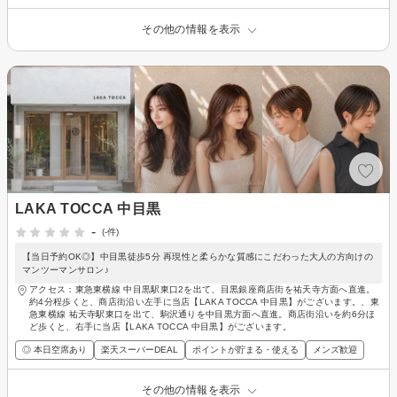
その他の情報を表示
LAKA TOCCA 中目黒
-
(-件)
【当日予約OK◎】中目黒徒歩5分 再現性と柔らかな質感にこだわった大人の方向けの
マンツーマンサロン♪
アクセス：東急東横線 中目黒駅東口2を出て、目黒銀座商店街を祐天寺方面へ直進。
約4分程歩くと、商店街沿い左手に当店【LAKA TOCCA 中目黒】がございます。、東
急東横線 祐天寺駅東口を出て、駒沢通りを中目黒方面へ直進。商店街沿いを約6分ほ
ど歩くと、右手に当店【LAKA TOCCA 中目黒】がございます。
◎ 本日空席あり
楽天スーパーDEAL
ポイントが貯まる・使える
メンズ歓迎
その他の情報を表示