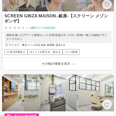
SCREEN GINZA MAISON.-銀座-【スクリーン メゾン
ギンザ】
-
(-件)
5月14日掲載開始
国内外,数々のアワード授賞/センス,空間,技術のすべてが一流*唯一無二の銀座デザイ
ナーズサロン
アクセス：東京メトロ日比谷線 銀座駅 徒歩1分
◎ 本日空席あり
ポイントが貯まる・使える
メンズ歓迎
その他の情報を表示