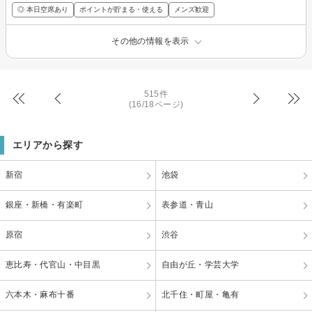
◎ 本日空席あり
ポイントが貯まる・使える
メンズ歓迎
その他の情報を表示
515件
(16/18ページ)
エリアから探す
新宿
池袋
銀座・新橋・有楽町
表参道・青山
原宿
渋谷
恵比寿・代官山・中目黒
自由が丘・学芸大学
六本木・麻布十番
北千住・町屋・亀有