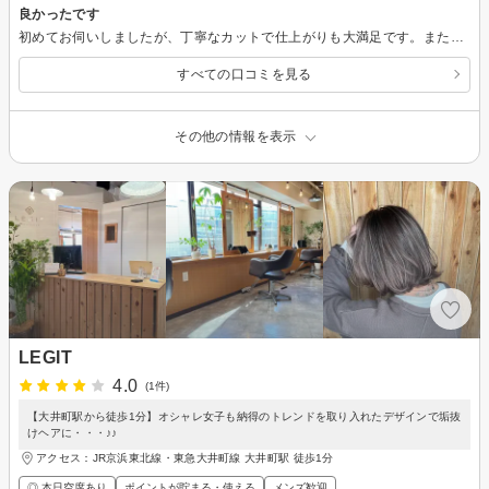
良かったです
初めてお伺いしましたが、丁寧なカットで仕上がりも大満足です。また是非、お願いしたいと思います。
すべての口コミを見る
その他の情報を表示
LEGIT
4.0
(1件)
【大井町駅から徒歩1分】オシャレ女子も納得のトレンドを取り入れたデザインで垢抜
けヘアに・・・♪♪
アクセス：JR京浜東北線・東急大井町線 大井町駅 徒歩1分
◎ 本日空席あり
ポイントが貯まる・使える
メンズ歓迎