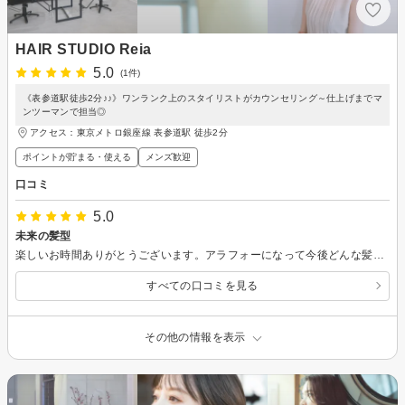
HAIR STUDIO Reia
5.0
(1件)
《表参道駅徒歩2分♪♪》ワンランク上のスタイリストがカウンセリング～仕上げまでマ
ンツーマンで担当◎
アクセス：東京メトロ銀座線 表参道駅 徒歩2分
ポイントが貯まる・使える
メンズ歓迎
口コミ
5.0
未来の髪型
楽しいお時間ありがとうございます。アラフォーになって今後どんな髪型、雰囲気が似合うが見えてきました。
すべての口コミを見る
その他の情報を表示