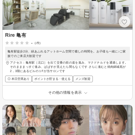
Rire 亀有
-
(-件)
亀有駅徒歩2分、緑あふれるアットホーム空間で癒しの時間を。お子様も一緒に♪ご家
族でのご来店大歓迎です
アクセス：亀有駅［北口］を出て交番の前の道を進み、マクドナルドを通過します。
そのまままっすぐ進み、ぱぱすが見えたら間もなくです さらに進むと焼肉錦城苑が
2，3階にあるビルの１Fが当サロンです
◎ 本日空席あり
ポイントが貯まる・使える
メンズ歓迎
その他の情報を表示