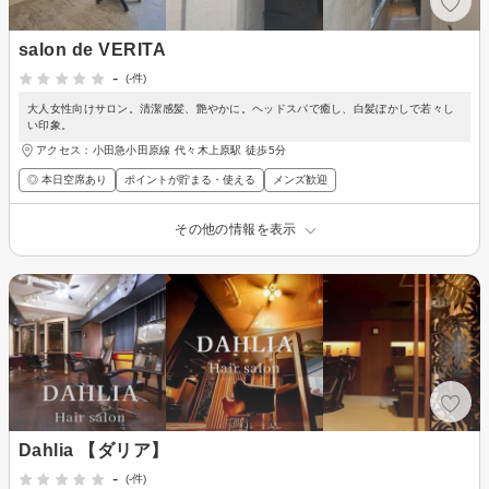
salon de VERITA
-
(-件)
大人女性向けサロン。清潔感髪、艶やかに。ヘッドスパで癒し、白髪ぼかしで若々し
い印象。
アクセス：小田急小田原線 代々木上原駅 徒歩5分
◎ 本日空席あり
ポイントが貯まる・使える
メンズ歓迎
その他の情報を表示
Dahlia 【ダリア】
-
(-件)