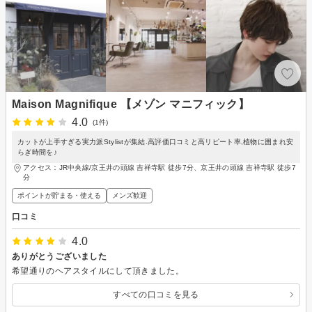
Maison Magnifique 【メゾン マニフィック】
4.0
(1件)
カットが上手すぎる実力派Stylistが集結.高評価口コミと高リピート率,植物に囲まれ安
らぎ時間を♪
アクセス：JR中央線/京王井の頭線 吉祥寺駅 徒歩7分、京王井の頭線 吉祥寺駅 徒歩7
分
ポイントが貯まる・使える
メンズ歓迎
口コミ
4.0
ありがとうございました
希望通りのヘアスタイルにして頂きました。
すべての口コミを見る