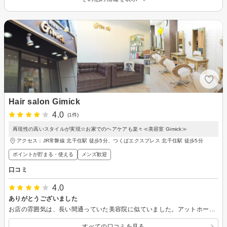
Hair salon Gimick
4.0
(1件)
再現性の高いスタイルが実現☆お家でのヘアケアも楽々≪美容室 Gimick≫
アクセス：JR常磐線 北千住駅 徒歩5分、つくばエクスプレス 北千住駅 徒歩5分
ポイントが貯まる・使える
メンズ歓迎
口コミ
4.0
ありがとうございました
お店の雰囲気は、長い間通っていた美容院に似ていました。アットホームな感じで、長い時間拘束されていても苦になりませんでした。 癖を生かしたカット、ありがとうございました。まだ、自分では「あの感じ」が出せません。普通にブローしても、大分軽くして頂いたので重く感じませんでした。
すべての口コミを見る