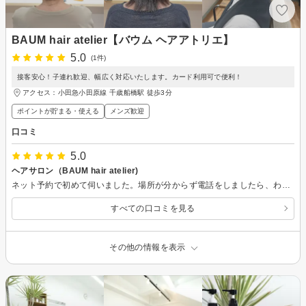
BAUM hair atelier【バウム ヘアアトリエ】
5.0
(1件)
接客安心！子連れ歓迎、幅広く対応いたします。カード利用可で便利！
アクセス：小田急小田原線 千歳船橋駅 徒歩3分
ポイントが貯まる・使える
メンズ歓迎
口コミ
5.0
ヘアサロン（BAUM hair atelier)
ネット予約で初めて伺いました。場所が分からず電話をしましたら、わざわざ探しに来てくださり助かりました。予約メニューだけではなく、マッサージもして頂きました。とても、丁寧でした。雰囲気も良く、お人柄も良いと思いました。 早速、次の予約をお願い致しました。
すべての口コミを見る
その他の情報を表示