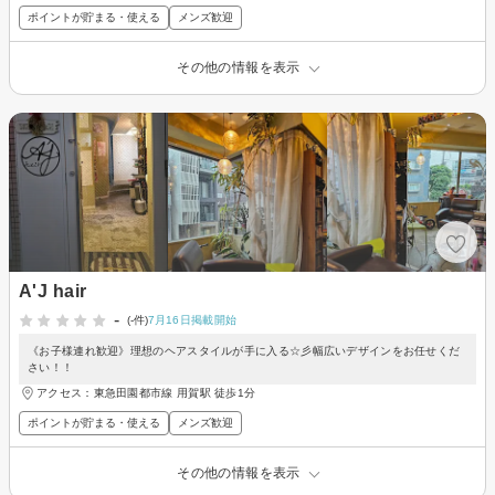
ポイントが貯まる・使える
メンズ歓迎
その他の情報を表示
A'J hair
-
(-件)
7月16日掲載開始
《お子様連れ歓迎》理想のヘアスタイルが手に入る☆彡幅広いデザインをお任せくだ
さい！！
アクセス：東急田園都市線 用賀駅 徒歩1分
ポイントが貯まる・使える
メンズ歓迎
その他の情報を表示