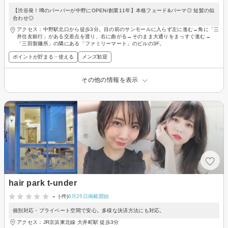
【渋谷発！噂のバーバーが中野にOPEN/創業11年】本格フェード&パーマ◎ 短髪の似
合わせ◎
アクセス：中野駅北口から徒歩3分。目の前のサンモールに入らず左に進む→角に「三
井住友銀行」がある交差点を渡り、右に曲がる→そのまま大通りをまっすぐ進む→
「三田製麺所」の隣にある「ファミリーマート」のビルの3F。
ポイントが貯まる・使える
メンズ歓迎
その他の情報を表示
hair park t-under
-
(-件)
6月25日掲載開始
個別対応・プライベート空間で安心。多様な決済方法にも対応。
アクセス：JR京浜東北線 大井町駅 徒歩3分