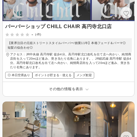
バーバーショップ CHILL CHAIR 高円寺北口店
-
(-件)
【業界注目の元祖ストリートスタイルバーバー/創業11年】本格フェード＆パーマ◎
短髪の似合わせ◎
アクセス：JR中央線 高円寺駅 徒歩4分。高円寺駅北口改札を出て左へ向かい、純情商
店街を入って20mほど進み、突き当たり右角にあります。、JR総武線 高円寺駅 徒歩4
分。高円寺駅北口改札を出て左へ向かい、純情商店街を入って20mほど進み、突き当
たり右角にあります。
◎ 本日空席あり
ポイントが貯まる・使える
メンズ歓迎
その他の情報を表示