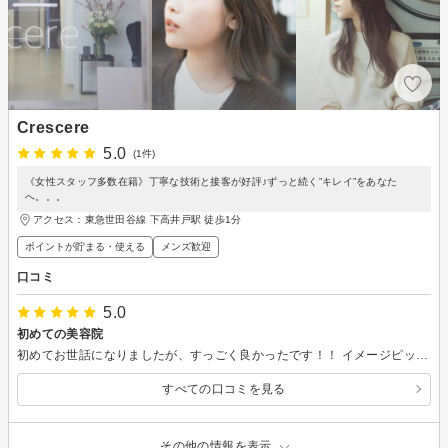
Crescere
5.0
(1件)
《女性スタッフ多数在籍》丁寧な技術と接客が好評♪ずっと続く”キレイ”をあなた
へ。。。
アクセス：東急世田谷線 下高井戸駅 徒歩1分
ポイントが貯まる・使える
メンズ歓迎
口コミ
5.0
初めての美容院
初めてお世話になりましたが、すっごく良かったです！！ イメージピッタリ！ お店の雰囲気もとても良かったです！ またお願いします。
すべての口コミを見る
その他の情報を表示