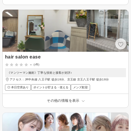
hair salon ease
-
(-件)
《マンツーマン施術》丁寧な技術と接客が好評♪
アクセス：JR中央線 八王子駅 徒歩18分、京王線 京王八王子駅 徒歩18分
◎ 本日空席あり
ポイントが貯まる・使える
メンズ歓迎
その他の情報を表示