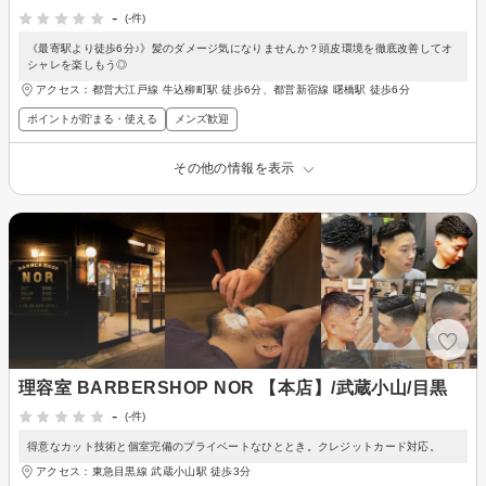
-
(-件)
《最寄駅より徒歩6分♪》髪のダメージ気になりませんか？頭皮環境を徹底改善してオ
シャレを楽しもう◎
アクセス：都営大江戸線 牛込柳町駅 徒歩6分、都営新宿線 曙橋駅 徒歩6分
ポイントが貯まる・使える
メンズ歓迎
その他の情報を表示
理容室 BARBERSHOP NOR 【本店】/武蔵小山/目黒
-
(-件)
得意なカット技術と個室完備のプライベートなひととき。クレジットカード対応。
アクセス：東急目黒線 武蔵小山駅 徒歩3分