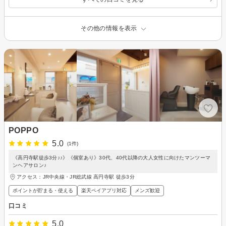
その他の情報を表示
POPPO
5.0
(1件)
《高円寺駅徒歩3分♪♪》《個室あり》30代、40代以降の大人女性に向けたマンツーマ
ンヘアサロン♪
アクセス：JR中央線・JR総武線 高円寺駅 徒歩3分
ポイントが貯まる・使える
楽天ペイアプリ対応
メンズ歓迎
口コミ
5.0