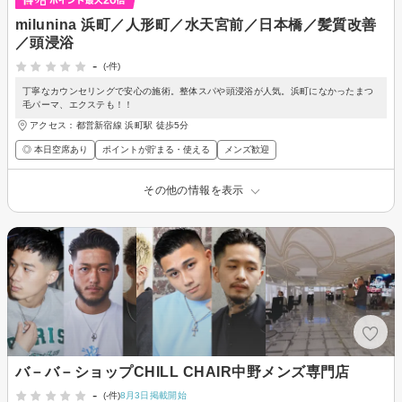
milunina 浜町／人形町／水天宮前／日本橋／髪質改善
／頭浸浴
-
(-件)
丁寧なカウンセリングで安心の施術。整体スパや頭浸浴が人気。浜町になかったまつ
毛パーマ、エクステも！！
アクセス：都営新宿線 浜町駅 徒歩5分
◎ 本日空席あり
ポイントが貯まる・使える
メンズ歓迎
その他の情報を表示
バ－バ－ショップCHILL CHAIR中野メンズ専門店
-
(-件)
8月3日掲載開始