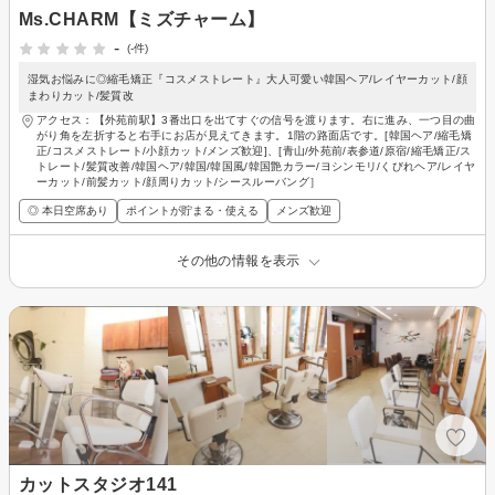
Ms.CHARM【ミズチャーム】
-
(-件)
湿気お悩みに◎縮毛矯正『コスメストレート』大人可愛い韓国ヘア/レイヤーカット/顔
まわりカット/髪質改
アクセス：【外苑前駅】3番出口を出てすぐの信号を渡ります。右に進み、一つ目の曲
がり角を左折すると右手にお店が見えてきます。1階の路面店です。[韓国ヘア/縮毛矯
正/コスメストレート/小顔カット/メンズ歓迎]、[青山/外苑前/表参道/原宿/縮毛矯正/ス
トレート/髪質改善/韓国ヘア/韓国/韓国風/韓国艶カラー/ヨシンモリ/くびれヘア/レイヤ
ーカット/前髪カット/顔周りカット/シースルーバング］
◎ 本日空席あり
ポイントが貯まる・使える
メンズ歓迎
その他の情報を表示
カットスタジオ141