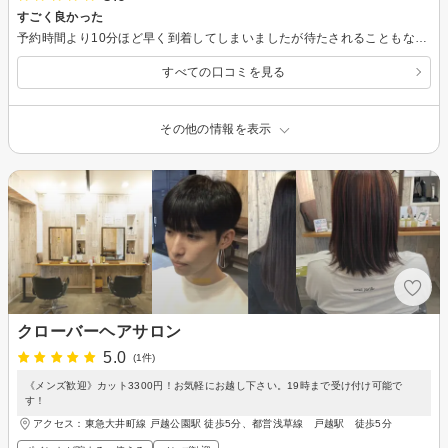
すごく良かった
予約時間より10分ほど早く到着してしまいましたが待たされることもなく、店内は貸し切り状態ですぐに施術していただきました。 最近オープンしたばかりなのか内装がすごくきれいでオシャレなお店です。 ヘアスタイルのイメージを画像でお伝えしたら完璧に仕上げていただきました。 次回もキッズカットはこちらでお願いしようと思います。
すべての口コミを見る
その他の情報を表示
クローバーヘアサロン
5.0
(1件)
《メンズ歓迎》カット3300円！お気軽にお越し下さい。19時まで受け付け可能で
す！
アクセス：東急大井町線 戸越公園駅 徒歩5分、都営浅草線 戸越駅 徒歩5分