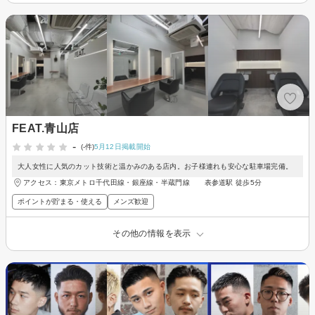
FEAT.青山店
-
(-件)
5月12日掲載開始
大人女性に人気のカット技術と温かみのある店内。お子様連れも安心な駐車場完備。
アクセス：東京メトロ千代田線・銀座線・半蔵門線 表参道駅 徒歩5分
ポイントが貯まる・使える
メンズ歓迎
その他の情報を表示