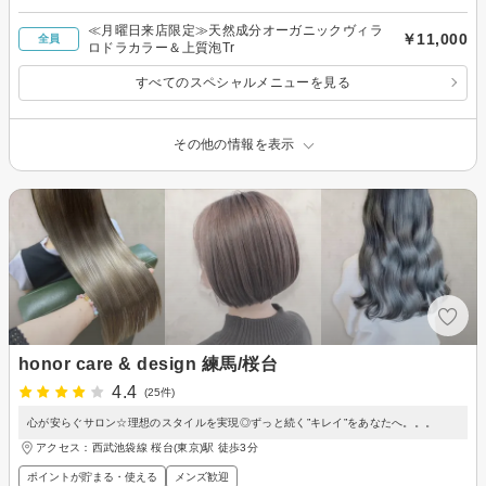
≪月曜日来店限定≫天然成分オーガニックヴィラ
￥11,000
全員
ロドラカラー＆上質泡Tr
すべてのスペシャルメニューを見る
その他の情報を表示
honor care & design 練馬/桜台
4.4
(25件)
心が安らぐサロン☆理想のスタイルを実現◎ずっと続く”キレイ”をあなたへ。。。
アクセス：西武池袋線 桜台(東京)駅 徒歩3分
ポイントが貯まる・使える
メンズ歓迎