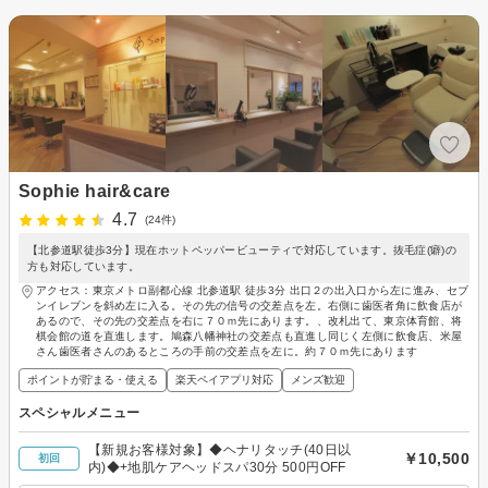
Sophie hair&care
4.7
(24件)
【北参道駅徒歩3分】現在ホットペッパービューティで対応しています。抜毛症(癖)の
方も対応しています。
アクセス：東京メトロ副都心線 北参道駅 徒歩3分 出口２の出入口から左に進み、セブ
ンイレブンを斜め左に入る。その先の信号の交差点を左。右側に歯医者角に飲食店が
あるので、その先の交差点を右に７０ｍ先にあります。、改札出て、東京体育館、将
棋会館の道を直進します。鳩森八幡神社の交差点も直進し同じく左側に飲食店、米屋
さん歯医者さんのあるところの手前の交差点を左に。約７０ｍ先にあります
ポイントが貯まる・使える
楽天ペイアプリ対応
メンズ歓迎
スペシャルメニュー
【新規お客様対象】◆ヘナリタッチ(40日以
￥10,500
初回
内)◆+地肌ケアヘッドスパ30分 500円OFF