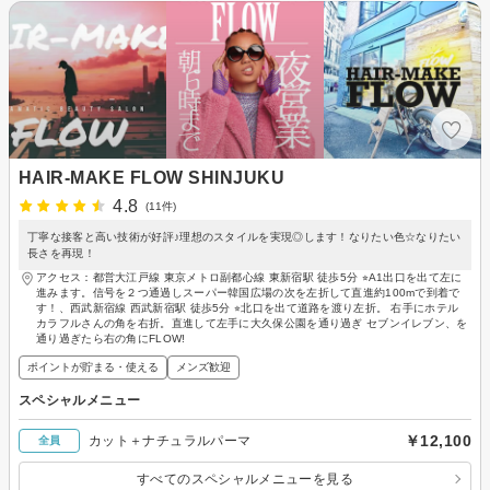
HAIR-MAKE FLOW SHINJUKU
4.8
(11件)
丁寧な接客と高い技術が好評♪理想のスタイルを実現◎します！なりたい色☆なりたい
長さを再現！
アクセス：都営大江戸線 東京メトロ副都心線 東新宿駅 徒歩5分 ⭐︎A1出口を出て左に
進みます。信号を２つ通過しスーパー韓国広場の次を左折して直進約100mで到着で
す！、西武新宿線 西武新宿駅 徒歩5分 ⭐︎北口を出て道路を渡り左折。 右手にホテル
カラフルさんの角を右折。直進して左手に大久保公園を通り過ぎ セブンイレブン、を
通り過ぎたら右の角にFLOW!
ポイントが貯まる・使える
メンズ歓迎
スペシャルメニュー
￥12,100
カット＋ナチュラルパーマ
全員
すべてのスペシャルメニューを見る