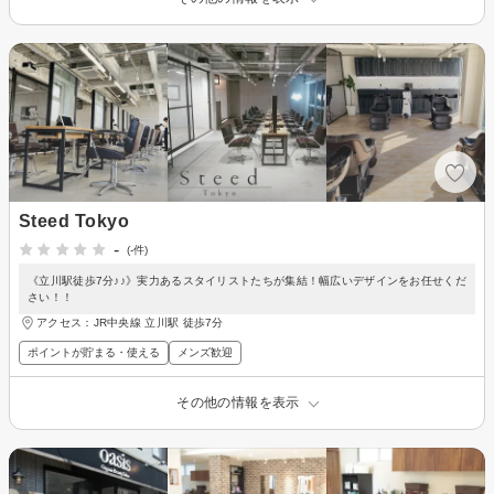
Steed Tokyo
-
(-件)
《立川駅徒歩7分♪♪》実力あるスタイリストたちが集結！幅広いデザインをお任せくだ
さい！！
アクセス：JR中央線 立川駅 徒歩7分
ポイントが貯まる・使える
メンズ歓迎
その他の情報を表示