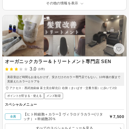
その他の情報を表示
オーガニックカラー＆トリートメント専門店 SEN
3.0
(1件)
美容室ほど時間もお金もかけず、安さだけのカラー専門店でもない。10年後の髪まで
見据えたカラーとケアを
アクセス：西武池袋線 富士見台駅北口 右側（まいばす・交番方面）に歩いて2分
ポイントが貯まる・使える
メンズ歓迎
スペシャルメニュー
【ヒト幹細胞＋カラー】ヴィラロドラカラー(リタ
￥7,500
全員
ッチ）＋幹細胞20％
すべてのスペシャルメニューを見る