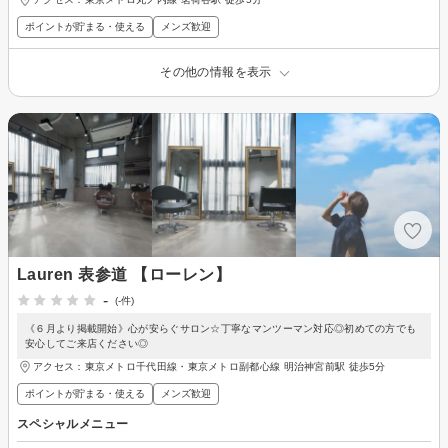
ポイントが貯まる・使える
メンズ歓迎
その他の情報を表示
Lauren 表参道 【ローレン】
-
(-件)
《６月より掲載開始》心が安らぐサロン☆丁寧なマンツーマン対応◎初めての方でも
安心してご来店ください◎
アクセス：東京メトロ千代田線・東京メトロ副都心線 明治神宮前駅 徒歩5分
ポイントが貯まる・使える
メンズ歓迎
スペシャルメニュー