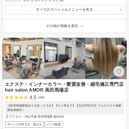
レイカラー＋クイックTR
すべてのスペシャルメニューを見る
その他の情報を表示
エクステ・インナーカラー・髪質改善・縮毛矯正専門店
hair salon AMOR 高田馬場店
4.5
(3件)
【高田馬場駅徒歩６分走って３分】【２１時まで】【当日予約OK】プルエクステ★髪
質改善縮毛♪
アクセス：JR山手線 高田馬場駅 徒歩6分
ポイントが貯まる・使える
メンズ歓迎