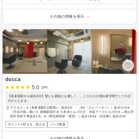
その他の情報を表示
ducca
5.0
(3件)
【表参道駅から徒歩9分】髪にも素肌にも優しく、、こだわりの隠れ家空間でくつろぎ
のひとときを。
アクセス：●（表参道駅B1(階段) ）徒歩9分 、 （B3〈エレベーター〉）徒歩12分●
（渋谷方面）都バス 新橋駅前行き 六本木ヒルズ行き、赤坂アークヒルズ行き→青山学
院中等部下車徒歩1分、●（明治神宮前〈原宿〉）徒歩18分●（渋谷駅）徒歩20分
ポイントが貯まる・使える
メンズ歓迎
その他の情報を表示