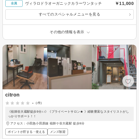
￥11,000
ヴィラロドラオーガニックカラーワンタッチ
全員
すべてのスペシャルメニューを見る
その他の情報を表示
citron
-
(-件)
《祖師谷大蔵駅徒歩9分♪♪》《プライベートサロン★ 》経験豊富なスタイリストがし
っかりサポート！！
アクセス：小田急小田原線 祖師ケ谷大蔵駅 徒歩9分
ポイントが貯まる・使える
メンズ歓迎