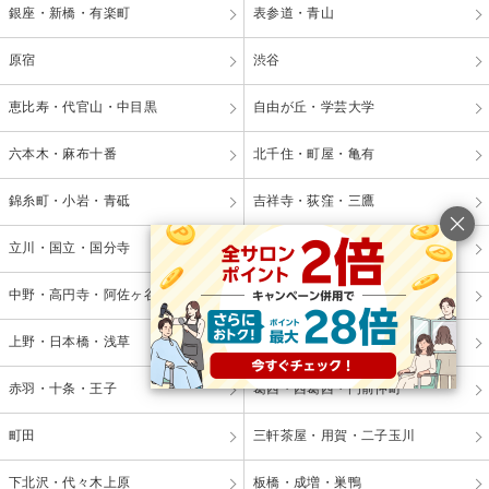
銀座・新橋・有楽町
表参道・青山
原宿
渋谷
恵比寿・代官山・中目黒
自由が丘・学芸大学
六本木・麻布十番
北千住・町屋・亀有
錦糸町・小岩・青砥
吉祥寺・荻窪・三鷹
立川・国立・国分寺
八王子・日野・昭島
中野・高円寺・阿佐ヶ谷
品川・大森・蒲田
上野・日本橋・浅草
日暮里・駒込・千駄木
赤羽・十条・王子
葛西・西葛西・門前仲町
町田
三軒茶屋・用賀・二子玉川
下北沢・代々木上原
板橋・成増・巣鴨