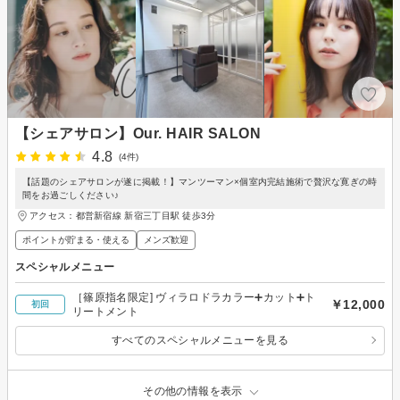
【シェアサロン】Our. HAIR SALON
4.8
(4件)
【話題のシェアサロンが遂に掲載！】マンツーマン×個室内完結施術で贅沢な寛ぎの時
間をお過ごしください♪
アクセス：都営新宿線 新宿三丁目駅 徒歩3分
ポイントが貯まる・使える
メンズ歓迎
スペシャルメニュー
［篠原指名限定] ヴィラロドラカラー➕カット➕ト
￥12,000
初回
リートメント
すべてのスペシャルメニューを見る
その他の情報を表示