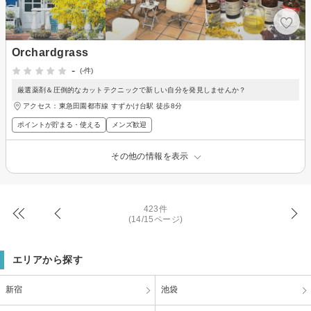
Orchardgrass
-
(-件)
厳選薬剤＆圧倒的なカットテクニックで新しい自分を発見しませんか？
アクセス：東急田園都市線 すずかけ台駅 徒歩8分
ポイントが貯まる・使える
メンズ歓迎
その他の情報を表示
423件
(14/15ページ)
エリアから探す
新宿
池袋