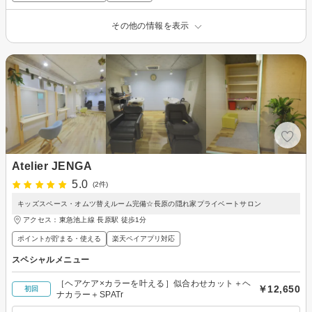
その他の情報を表示
Atelier JENGA
5.0
(2件)
キッズスペース・オムツ替えルーム完備☆長原の隠れ家プライベートサロン
アクセス：東急池上線 長原駅 徒歩1分
ポイントが貯まる・使える
楽天ペイアプリ対応
スペシャルメニュー
［ヘアケア×カラーを叶える］似合わせカット＋ヘ
￥12,650
初回
ナカラー＋SPATr