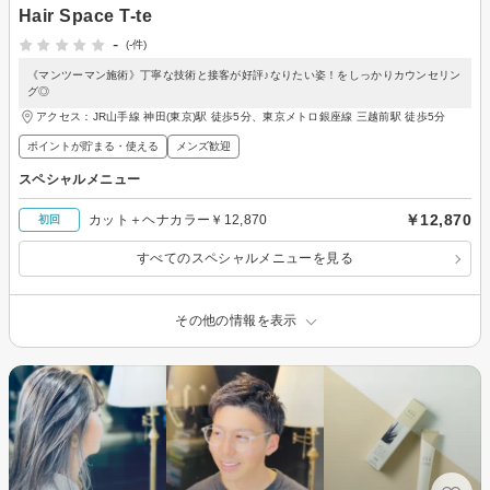
Hair Space T-te
-
(-件)
《マンツーマン施術》丁寧な技術と接客が好評♪なりたい姿！をしっかりカウンセリン
グ◎
アクセス：JR山手線 神田(東京)駅 徒歩5分、東京メトロ銀座線 三越前駅 徒歩5分
ポイントが貯まる・使える
メンズ歓迎
スペシャルメニュー
￥12,870
カット＋ヘナカラー￥12,870
初回
すべてのスペシャルメニューを見る
その他の情報を表示