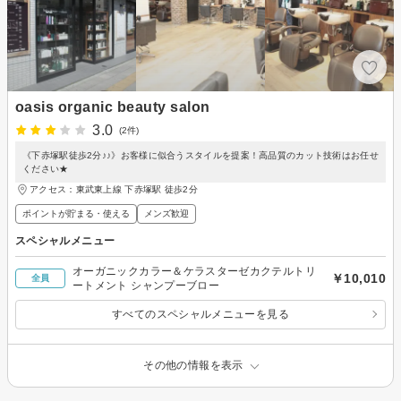
oasis organic beauty salon
3.0
(2件)
《下赤塚駅徒歩2分♪♪》お客様に似合うスタイルを提案！高品質のカット技術はお任せ
ください★
アクセス：東武東上線 下赤塚駅 徒歩2分
ポイントが貯まる・使える
メンズ歓迎
スペシャルメニュー
オーガニックカラー＆ケラスターゼカクテルトリ
￥10,010
全員
ートメント シャンプーブロー
すべてのスペシャルメニューを見る
その他の情報を表示