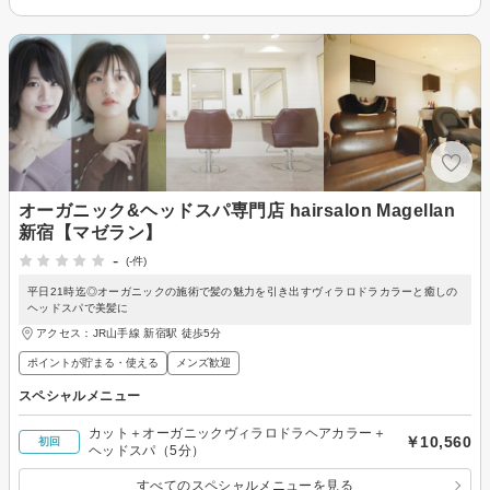
オーガニック&ヘッドスパ専門店 hairsalon Magellan
新宿【マゼラン】
-
(-件)
平日21時迄◎オーガニックの施術で髪の魅力を引き出すヴィラロドラカラーと癒しの
ヘッドスパで美髪に
アクセス：JR山手線 新宿駅 徒歩5分
ポイントが貯まる・使える
メンズ歓迎
スペシャルメニュー
カット＋オーガニックヴィラロドラヘアカラー＋
￥10,560
初回
ヘッドスパ（5分）
すべてのスペシャルメニューを見る