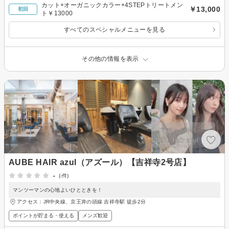
カット+オーガニックカラー+4STEPトリートメン
￥13,000
初回
ト￥13000
すべてのスペシャルメニューを見る
その他の情報を表示
AUBE HAIR azul（アズール）【吉祥寺2号店】
-
(-件)
マンツーマンの心地よいひとときを！
アクセス：JR中央線、京王井の頭線 吉祥寺駅 徒歩2分
ポイントが貯まる・使える
メンズ歓迎