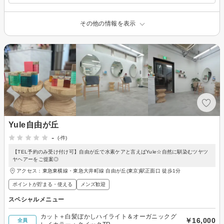
その他の情報を表示
Yule自由が丘
-
(-件)
【TEL予約のみ受け付け可】自由が丘で水素ケアと言えばYule☆自然に馴染むツヤツ
ヤヘアーをご提案◎
アクセス：東急東横線・東急大井町線 自由が丘(東京)駅正面口 徒歩1分
ポイントが貯まる・使える
メンズ歓迎
スペシャルメニュー
カット＋白髪ぼかしハイライト＆オーガニックグ
￥16,000
全員