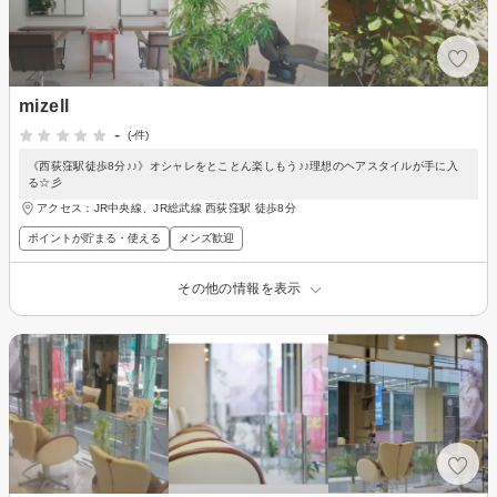
mizell
-
(-件)
《西荻窪駅徒歩8分♪♪》オシャレをとことん楽しもう♪♪理想のヘアスタイルが手に入
る☆彡
アクセス：JR中央線、JR総武線 西荻窪駅 徒歩8分
ポイントが貯まる・使える
メンズ歓迎
その他の情報を表示