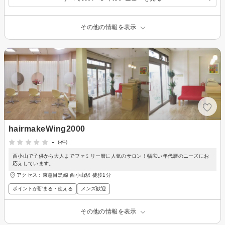
その他の情報を表示
hairmakeWing2000
-
(-件)
西小山で子供から大人までファミリー層に人気のサロン！幅広い年代層のニーズにお
応えしています。
アクセス：東急目黒線 西小山駅 徒歩1分
ポイントが貯まる・使える
メンズ歓迎
その他の情報を表示