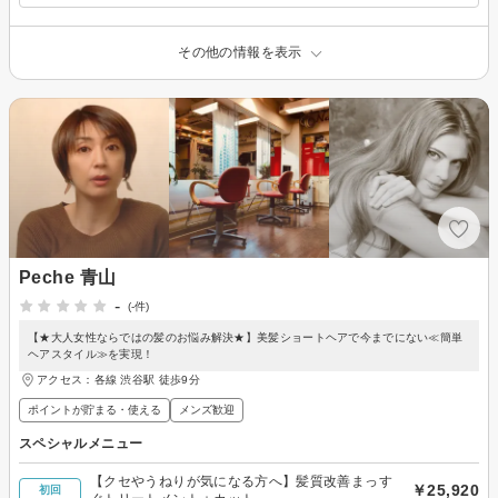
その他の情報を表示
Peche 青山
-
(-件)
【★大人女性ならではの髪のお悩み解決★】美髪ショートヘアで今までにない≪簡単
ヘアスタイル≫を実現！
アクセス：各線 渋谷駅 徒歩9分
ポイントが貯まる・使える
メンズ歓迎
スペシャルメニュー
【クセやうねりが気になる方へ】髪質改善まっす
￥25,920
初回