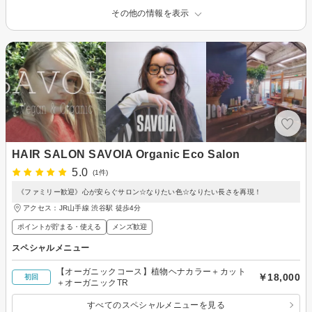
その他の情報を表示
HAIR SALON SAVOIA Organic Eco Salon
5.0
(1件)
《ファミリー歓迎》心が安らぐサロン☆なりたい色☆なりたい長さを再現！
アクセス：JR山手線 渋谷駅 徒歩4分
ポイントが貯まる・使える
メンズ歓迎
スペシャルメニュー
【オーガニックコース】植物ヘナカラー＋カット
￥18,000
初回
＋オーガニックTR
すべてのスペシャルメニューを見る