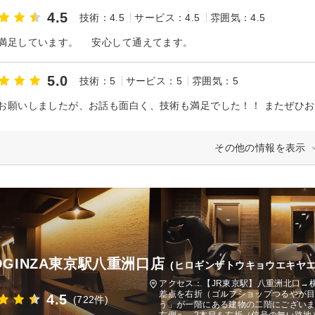
4.5
技術：4.5
サービス：4.5
雰囲気：4.5
満足しています。 安心して通えてます。
5.0
技術：5
サービス：5
雰囲気：5
お願いしましたが、お話も面白く、技術も満足でした！！ またぜひ
その他の情報を表示
ROGINZA東京駅八重洲口店
(ヒロギンザトウキョウエキヤエ
アクセス：【JR東京駅】八重洲北口→
差点を右折（ゴルフショップつるやが
4.5
(722件)
う」が一階にある建物の二階にございま
右側へ、2本目を右折（信号の無い路地