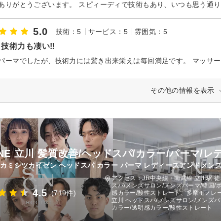
5.0
技術：5
サービス：5
雰囲気：5
技術力も凄い‼︎
その他の情報を表示
ENE 立川 髪質改善/ヘッドスパ/カラー/パーマ/
 カミシツカイゼン ヘッドスパ カラー パーマ レディースアンドメンズ
アクセス：JR中央線・南武線 立川駅 徒
スパ/メンズサロン/メンズパーマ/韓国/
4.5
(719件)
感カラー/酸性ストレート、多摩モノレー
立川 ヘッドスパ/メンズサロン/メンズパ
カラー/透明感カラー/酸性ストレート