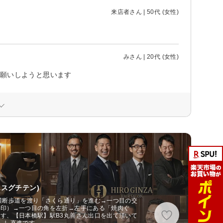
来店者さん | 50代 (女性)
みさん | 20代 (女性)
お願いしようと思います
スグチテン)
横断歩道を渡り「さくら通り」を進む→一つ目の交
目印）→一つ目の角を左折→左手にある「焼肉ぐ
す、【日本橋駅】駅B3丸善さん出口を出て頂いて
）し直進です。