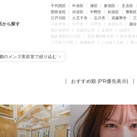
千代田区
中央区
港区
新宿区
文京区
世田谷区
渋谷区
中野区
杉並区
豊島区
江戸川区
八王子市
立川市
武蔵野市
三
区から探す
小金井市
小平市
日野市
東村山市
国分
東久留米市
武蔵村山市
多摩市
稲城市
西多摩郡日の出町
西多摩郡檜原村
西多摩郡
三宅島三宅村
御蔵島村
八丈島八丈町
青
都のメンズ美容室で絞り込む
おすすめ順 (PR優先表示)