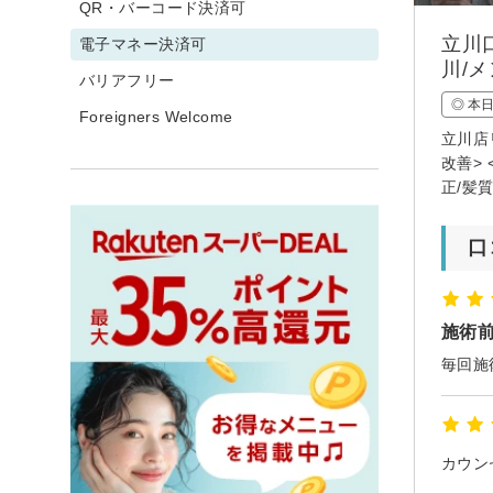
QR・バーコード決済可
立川
電子マネー決済可
川/
バリアフリー
◎ 本
Foreigners Welcome
立川店
改善> 
正/髪
口
施術
カウン