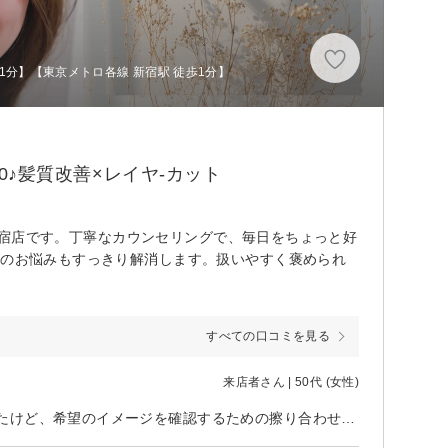
1分】【東京メトロ各線 新宿駅 徒歩1分】
0♪髪質改善×レイヤ-カット
e 新宿店です。丁寧なカウンセリングで、毎日をちょっと好
毛のお悩みもすっきり解消します。扱いやすく褒められ
すべての口コミを見る
来店者さん | 50代 (女性)
カットで、ほぼおまかせでショートにしてもらいました。おまかせ…と言ったけど、希望のイメージを確認するための擦り合わせをしてくれたので、思ってた以上の理想の仕上がりでした。 新宿駅からも近いし便利です。 私が事情があって年1回くらいしか美容院行かないけど、また次の機会は利用したいです。