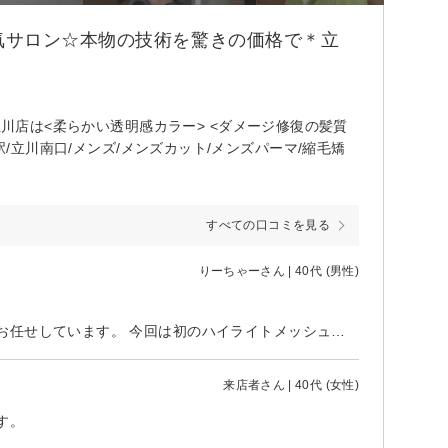
気サロン☆本物の技術を驚きの価格で＊立
立川店は<柔らかい透明感カラー> <ダメージ修復の髪質
/立川駅/立川南口/メンズ/メンズカット/メンズパーマ/縮毛矯
すべての口コミを見る
りーちゃーさん | 40代 (男性)
毎回施術前にしっかりコミュニケーションを取っていただけるので安心してお任せしています。 今回は初のハイライトメッシュをお願いしましたが満足しております。
来店者さん | 40代 (女性)
す。