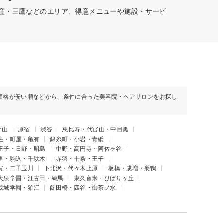
荻窪・三鷹などのエリア、得意メニューや施設・サービ
価格が安い順などから、条件に合った美容院・ヘアサロンをお探し
青山
原宿
渋谷
恵比寿・代官山・中目黒
住・町屋・亀有
錦糸町・小岩・青砥
王子・日野・昭島
中野・高円寺・阿佐ヶ谷
里・駒込・千駄木
赤羽・十条・王子
賀・二子玉川
下北沢・代々木上原
板橋・成増・巣鴨
大泉学園・江古田・練馬
東久留米・ひばりヶ丘
成城学園・狛江
飯田橋・四谷・御茶ノ水