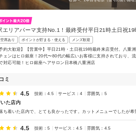
駅エリアパーマ支持No.1！最終受付平日21時土日祝1
日空席あり
ポイントが貯まる・使える
メンズ歓迎
予約大歓迎】【営業中】平日21時・土日祝19時最終来店受付。八重洲
チェンはヒロ銀座！20代〜80代の幅広いお客様に支持されており、
で対応可能！ヒロ銀座ヘアサロン日本橋八重洲店
コミ
4.5
技術：4.5
サービス：4
雰囲気：5
着いた店内
落ち着いた店内で、とても良かったです。カットメニューでしたが希
4.5
技術：5
サービス：4.5
雰囲気：4.5