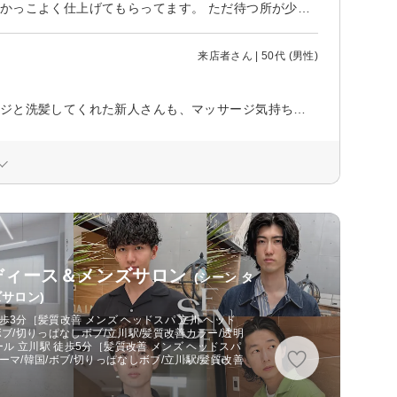
いつもありがとうございます。 スピィーディで技術もあり、いつも思う通りかっこよく仕上げてもらってます。 ただ待つ所が少し狭いです。
来店者さん | 50代 (男性)
今回はパーマでしたが、技術力には驚き出来栄えは毎回満足です。 マッサージと洗髪してくれた新人さんも、マッサージ気持ち良く洗髪もしっかり出来てました。いつも担当してくれるスタッフの方には素敵な笑顔で毎回元気を貰ってます。
レディース＆メンズサロン
(シーン タ
サロン)
歩3分［髪質改善 メンズ ヘッドスパ 立川 ヘッド
ボブ/切りっぱなしボブ/立川駅/髪質改善カラー/透明
ル 立川駅 徒歩5分［髪質改善 メンズ ヘッドスパ
ーマ/韓国/ボブ/切りっぱなしボブ/立川駅/髪質改善