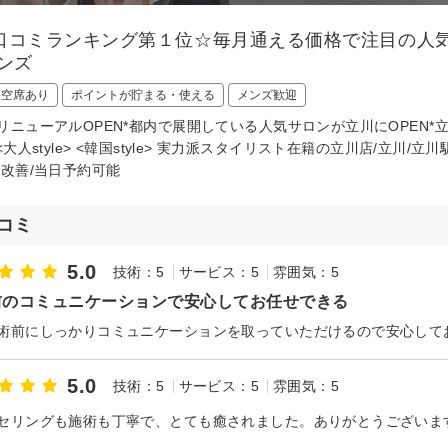
口コミランキング第１位☆毎月通える価格で注目の人
メンズ
日空席あり
ポイントが貯まる・使える
メンズ歓迎
リニューアルOPEN*都内で展開している人気サロンが立川にOPEN*
<大人style> <韓国style> 実力派スタイリスト在籍の立川店/立川
質改善/当日予約可能
コミ
5.0
技術：5
サービス：5
雰囲気：5
前のコミュニケーションで安心してお任せできる
5.0
技術：5
サービス：5
雰囲気：5
セリングも施術も丁寧で、とても癒されました。ありがとうございま