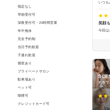
指定なし
早朝受付可
深夜受付可・24時間営業
笑顔も
年中無休
完全予約制
当日予約歓迎
子連れ歓迎
個室あり
プライベートサロン
SC
駐車場あり
チカワ
ペット可
喫煙可
クレジットカード可