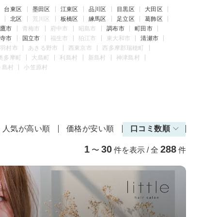
台東区
墨田区
江東区
品川区
目黒区
大田区
北区
荒川区
板橋区
練馬区
足立区
葛飾区
鷹市
青梅市
府中市
昭島市
調布市
町田市
寺市
国立市
福生市
狛江市
東大和市
清瀬市
羽村市
あきる野市
西東京市
西多摩郡瑞穂町
奥多摩町
大島町
利島村
新島村
神津島村
ヶ島村
小笠原村
人気が高い順
価格が安い順
口コミ数順
1
30
288
〜
件を表示 / 全
件