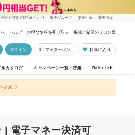
登録＆回答で100ポイント!
楽天グループ
楽天生命
楽天市場
方へ
ヘルプ
お得な情報を受け取る
掲載ご希望のサロン様
ログイン
マイクーポン
お気に入り
イルカタログ
キャンペーン一覧・特集
Raku Lab
5:30
| 電子マネー決済可