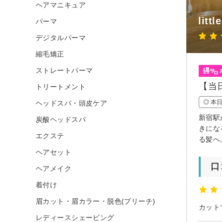
ヘアマニキュア
litt
パーマ
デジタルパーマ
縮毛矯正
ストレートパーマ
【当
トリートメント
◎ 本
ヘッドスパ・頭皮ケア
新宿駅
炭酸ヘッドスパ
きにな
エクステ
る髪へ
ヘアセット
口
ヘアメイク
着付け
眉カット・眉カラー・脱色(ブリーチ)
レディースシェービング