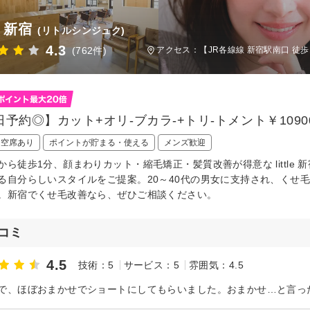
le 新宿
(リトルシンジュク)
4.3
(762件)
アクセス：【JR各線線 新宿駅南口 徒歩
日予約◎】カット+オリ-ブカラ-+トリ-トメント￥1090
日空席あり
ポイントが貯まる・使える
メンズ歓迎
から徒歩1分、顔まわりカット・縮毛矯正・髪質改善が得意な littl
る自分らしいスタイルをご提案。20～40代の男女に支持され、くせ
。新宿でくせ毛改善なら、ぜひご相談ください。
コミ
4.5
技術：5
サービス：5
雰囲気：4.5