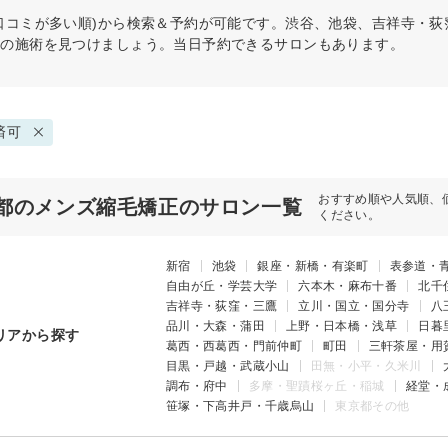
口コミが多い順)から検索＆予約が可能です。渋谷、池袋、吉祥寺・
リの施術を見つけましょう。当日予約できるサロンもあります。
済可
おすすめ順や人気順、
都のメンズ縮毛矯正のサロン一覧
ください。
新宿
池袋
銀座・新橋・有楽町
表参道・
自由が丘・学芸大学
六本木・麻布十番
北千
吉祥寺・荻窪・三鷹
立川・国立・国分寺
八
品川・大森・蒲田
上野・日本橋・浅草
日暮
リアから探す
葛西・西葛西・門前仲町
町田
三軒茶屋・用
目黒・戸越・武蔵小山
田無・小平・久米川
調布・府中
多摩・聖蹟桜ヶ丘・稲城
経堂・
笹塚・下高井戸・千歳烏山
東京都その他