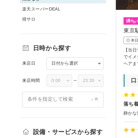
楽天スーパーDEAL
得サロ
東京
◎ 本
日時から探す
【当日
でイメ
来店日
日付から選択
ヘアま
口
来店時間
〜
-
条件を指定して検索
件
落ち
静かな
設備・サービスから探す