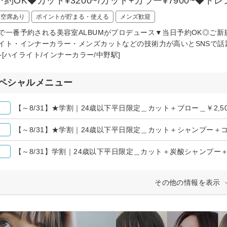
予約OK◆カット¥3200~/カット+カラー¥7900~
日空席あり
ポイントが貯まる・使える
メンズ歓迎
で一番予約される美容室ALBUMがプロデュース▼当日予約OK◎ご
イト・インナーカラー・メンズカットなどの技術力が高いとSNSで話題の
0~[ハイライト/インナーカラー/中野駅]
ペシャルメニュー
【～8/31】★学割｜24歳以下平日限定＿カット＋ブロー＿￥2,
【～8/31】★学割｜24歳以下平日限定＿カット＋シャンプー＋コー
【～8/31】学割｜24歳以下平日限定＿カット＋炭酸シャンプー＋コ
その他の情報を表示