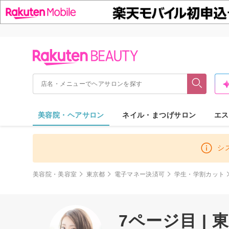
美容院・ヘアサロン
ネイル・まつげサロン
エス
シ
美容院・美容室
東京都
電子マネー決済可
学生・学割カット
7ページ目 |