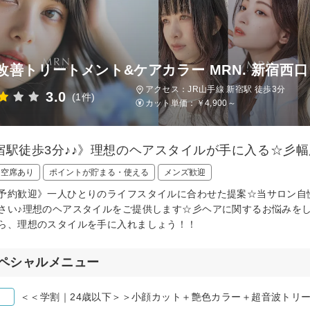
改善トリートメント&ケアカラー MRN. 新宿西口
アクセス：JR山手線 新宿駅 徒歩3分
3.0
(1件)
カット単価：
￥4,900～
宿駅徒歩3分♪♪》理想のヘアスタイルが手に入る☆彡
日空席あり
ポイントが貯まる・使える
メンズ歓迎
予約歓迎》一人ひとりのライフスタイルに合わせた提案☆当サロン自
さい♪理想のヘアスタイルをご提供します☆彡ヘアに関するお悩みを
ら、理想のスタイルを手に入れましょう！！
ペシャルメニュー
＜＜学割｜24歳以下＞＞小顔カット＋艶色カラー＋超音波トリ