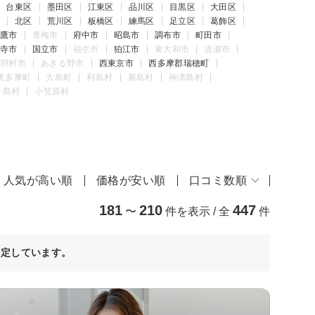
台東区
墨田区
江東区
品川区
目黒区
大田区
北区
荒川区
板橋区
練馬区
足立区
葛飾区
鷹市
青梅市
府中市
昭島市
調布市
町田市
寺市
国立市
福生市
狛江市
東大和市
清瀬市
羽村市
あきる野市
西東京市
西多摩郡瑞穂町
奥多摩町
大島町
利島村
新島村
神津島村
ヶ島村
小笠原村
人気が高い順
価格が安い順
口コミ数順
181
210
447
〜
件を表示 / 全
件
決定しています。