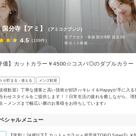
ie 国分寺【アミ】
(アミコクブンジ)
アクセス：各線 国分寺駅 徒歩3分
4.5
(109件)
カット単価：
-
評価】カットカラー￥4500☆コスパ◎のダブルカラ
トが貯まる・使える
メンズ歓迎
規様歓迎》丁寧な接客と高い技術が好評♪♪キレイ＆Happyが手に入
合わせスタイルをご提供します！！日常生活の疲れを癒しながら、理
生～メンズまで幅広い層のお客様をお待ちしています♪
ペシャルメニュー
【学割｜24歳以下】カット＋カラー＋超音波TOKIO 5stepTr ￥8,