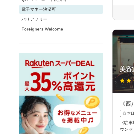
電子マネー決済可
バリアフリー
Foreigners Welcome
美容室
《西
◎ 本
《駐車
ウンセ