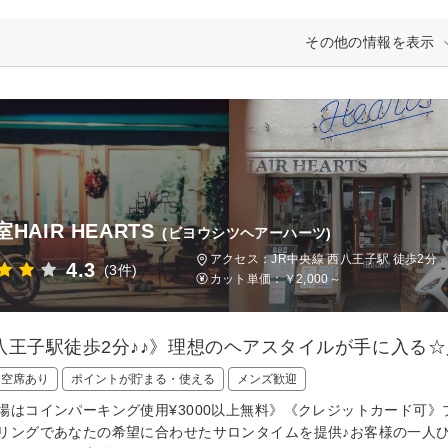
その他の情報を表示
HAIR HEARTS
(ビヨウシツヘアーハーツ)
アクセス：JR中央線 西八王子駅 徒歩2分
4.3
(3件)
カット単価：
￥2,000～
八王子駅徒歩2分♪♪》理想のヘアスタイルが手に入る
日空席あり
ポイントが貯まる・使える
メンズ歓迎
場はコインパーキング使用¥3000以上無料》《クレジットカード可》
リングであなたの希望に合わせたサロンタイムを提供♪お客様の一人