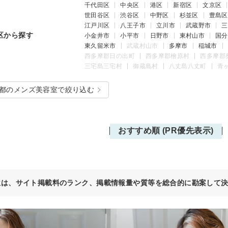
千代田区
中央区
港区
新宿区
文京区
世田谷区
渋谷区
中野区
杉並区
豊島区
江戸川区
八王子市
立川市
武蔵野市
三
区から探す
小金井市
小平市
日野市
東村山市
国分
東久留米市
武蔵村山市
多摩市
稲城市
西多摩郡日の出町
西多摩郡檜原村
西多摩郡
三宅島三宅村
御蔵島村
八丈島八丈町
青
都のメンズ美容室で絞り込む
おすすめ順 (PR優先表示)
位は、サイト掲載料のランク、掲載情報量や質等を総合的に勘案して