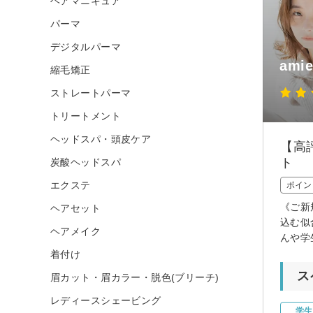
ヘアマニキュア
パーマ
デジタルパーマ
am
縮毛矯正
ストレートパーマ
トリートメント
ヘッドスパ・頭皮ケア
【高
ト
炭酸ヘッドスパ
エクステ
ポイン
《ご新
ヘアセット
込む似
ヘアメイク
んや学
着付け
ス
眉カット・眉カラー・脱色(ブリーチ)
レディースシェービング
学生