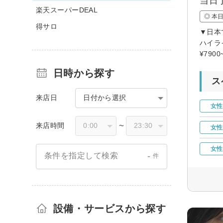
当日
楽天スーパーDEAL
◎ 本
得サロ
▼日本
ハイラ
¥790
日時から探す
ス
来店日
日付から選択
女性
来店時間
〜
女性
女性
-
条件を指定して検索
件
設備・サービスから探す