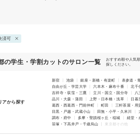
決済可
おすすめ順や人気
都の学生・学割カットのサロン一覧
探しください。
新宿
池袋
銀座・新橋・有楽町
表参道・
自由が丘・学芸大学
六本木・麻布十番
北千
吉祥寺・荻窪・三鷹
立川・国立・国分寺
八
品川・大森・蒲田
上野・日本橋・浅草
日暮
リアから探す
葛西・西葛西・門前仲町
町田
三軒茶屋・用
目黒・戸越・武蔵小山
田無・小平・久米川
調布・府中
多摩・聖蹟桜ヶ丘・稲城
経堂・
笹塚・下高井戸・千歳烏山
東京都その他