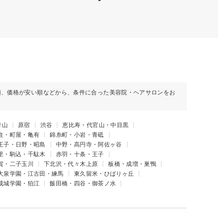
順、価格が安い順などから、条件に合った美容院・ヘアサロンをお
青山
原宿
渋谷
恵比寿・代官山・中目黒
住・町屋・亀有
錦糸町・小岩・青砥
王子・日野・昭島
中野・高円寺・阿佐ヶ谷
里・駒込・千駄木
赤羽・十条・王子
賀・二子玉川
下北沢・代々木上原
板橋・成増・巣鴨
大泉学園・江古田・練馬
東久留米・ひばりヶ丘
成城学園・狛江
飯田橋・四谷・御茶ノ水