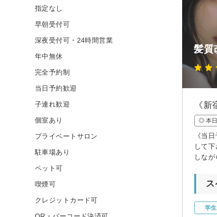
指定なし
早朝受付可
深夜受付可・24時間営業
髪質
年中無休
完全予約制
当日予約歓迎
子連れ歓迎
《新
個室あり
◎ 本
《当日
プライベートサロン
して下
駐車場あり
しなが
ペット可
ス
喫煙可
クレジットカード可
学生
QR・バーコード決済可