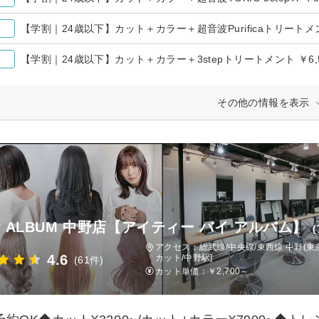
【学割｜24歳以下】カット＋カラー＋超音波Purificaトリートメント
【学割｜24歳以下】カット＋カラー＋3stepトリートメント ￥6,5
その他の情報を表示
by ALBUM 中野店【アイティー バイ アルバム】
アクセス：総武線/中央線/東西線 中野(東
4.6
カット/中野駅]
(61件)
カット単価：
￥2,700～