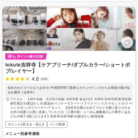
tokute吉祥寺【ケアブリーチ/ダブルカラー/ショートボ
ブ/レイヤー】
4.8
(4件)
似合わせスタイルならお任せ♪半個室空間で親身なカウンセリングからお客様の髪の悩
みを解決［吉祥寺］
アクセス：【JR中央線・京王井の頭線 吉祥寺駅 徒歩2分】吉祥寺/吉祥寺駅/髪質改善/
縮毛矯正/白髪ぼかし/白髪染め/インナーカラー/ハイライト/ヘッドスパ/カット/カラー/
メンズ/キッズ/ブリーチ/ヘアセット、【吉祥寺公園口を出てマルイ方面に渡りそのま
ま井の頭通りを西に直進していただき（三鷹方面）らーめん屋麺蔵さんの裏手にある
ビルの地下1階になります】吉祥寺/吉祥寺駅/白髪ぼかし/髪質改善
ポイントが貯まる・使える
メンズ歓迎
メニュー別参考価格