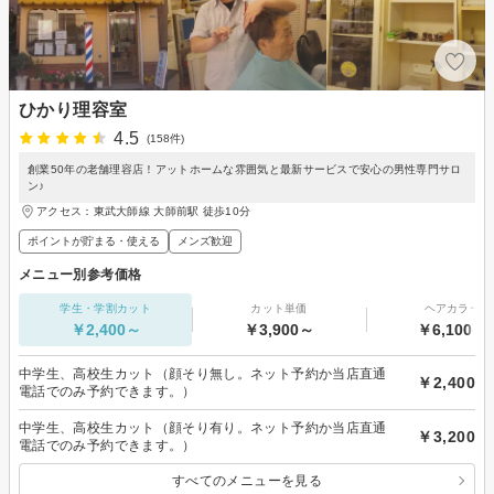
ひかり理容室
4.5
(158件)
創業50年の老舗理容店！アットホームな雰囲気と最新サービスで安心の男性専門サロ
ン♪
アクセス：東武大師線 大師前駅 徒歩10分
ポイントが貯まる・使える
メンズ歓迎
メニュー別参考価格
学生・学割カット
カット単価
ヘアカラー
￥2,400～
￥3,900～
￥6,100～
中学生、高校生カット（顔そり無し。ネット予約か当店直通
￥2,400
電話でのみ予約できます。）
中学生、高校生カット（顔そり有り。ネット予約か当店直通
￥3,200
電話でのみ予約できます。）
すべてのメニューを見る