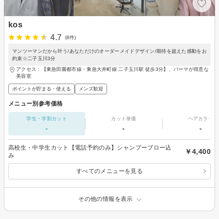
kos
4.7
(8件)
マンツーマンだから叶う/あなただけのオーダーメイドデザイン/期待を超えた感動をお
約束☆二子玉川3分
アクセス：【東急田園都市線・東急大井町線 二子玉川駅 徒歩3分】、パーマが得意な
美容室
ポイントが貯まる・使える
メンズ歓迎
メニュー別参考価格
学生・学割カット
カット単価
ヘアカラー
-
-
-
高校生・中学生カット【電話予約のみ】シャンプーブロー込
￥4,400
み
すべてのメニューを見る
その他の情報を表示