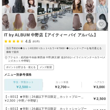
IT by ALBUM 中野店【アイティー バイ アルバム】
4.6
(61件)
当日予約OK◆カット¥3200~/カット+カラー¥7900~◆トレンドヘアーを毎月通える
価格で提供
アクセス：総武線/中央線/東西線 中野(東京)駅 徒歩5分[ハイライト/インナーカラー/メ
ンズカット/中野駅]
ポイントが貯まる・使える
メンズ歓迎
メニュー別参考価格
学生・学割カット
カット単価
ヘアカラー
￥2,500～
￥2,700～
￥3,000～
【～8/31】★学割｜24歳以下平日限定＿カット＋ブロー＿
￥2,500
￥2,500［中野／中野駅］
【～8/31】★学割｜24歳以下平日限定＿カット＋シャンプー