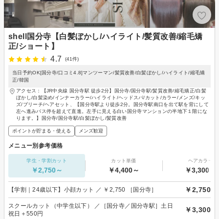
shell国分寺【白髪ぼかし/ハイライト/髪質改善/縮毛矯
正/ショート】
4.7
(41件)
当日予約OK[国分寺/口コミ4.8]マンツーマン/髪質改善/白髪ぼかし/ハイライト/縮毛矯
正/韓国
アクセス：【JR中央線 国分寺駅 徒歩2分】国分寺/国分寺駅/髪質改善/縮毛矯正/白髪
ぼかし/白髪染め/インナーカラー/ハイライト/ヘッドスパ/カット/カラー/メンズ/キッ
ズ/ブリーチ/ヘアセット、【国分寺駅より徒歩2分。国分寺駅南口を出て駅を背にして
左へ進みバス停を超えて直進。左手に見える白い国分寺マンションの半地下１階にな
ります。】国分寺/国分寺駅/白髪ぼかし/髪質改善
ポイントが貯まる・使える
メンズ歓迎
メニュー別参考価格
学生・学割カット
カット単価
ヘアカラー
￥2,750～
￥4,400～
￥3,300～
￥2,750
【学割｜24歳以下】小顔カット ／ ￥2,750 ［国分寺］
スクールカット（中学生以下） ／［国分寺／国分寺駅］土日
￥3,300
祝日＋550円