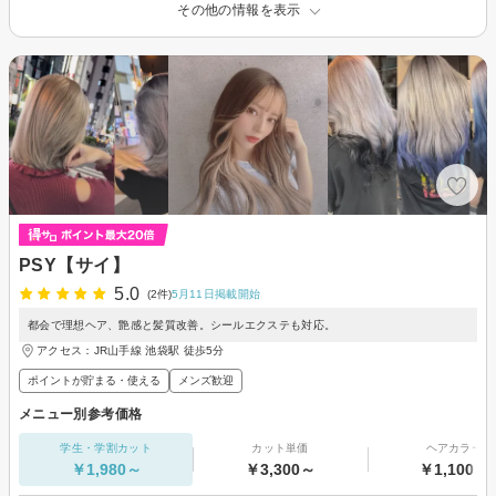
その他の情報を表示
PSY【サイ】
5.0
(2件)
5月11日掲載開始
都会で理想ヘア、艶感と髪質改善。シールエクステも対応。
アクセス：JR山手線 池袋駅 徒歩5分
ポイントが貯まる・使える
メンズ歓迎
メニュー別参考価格
学生・学割カット
カット単価
ヘアカラー
￥1,980～
￥3,300～
￥1,100～