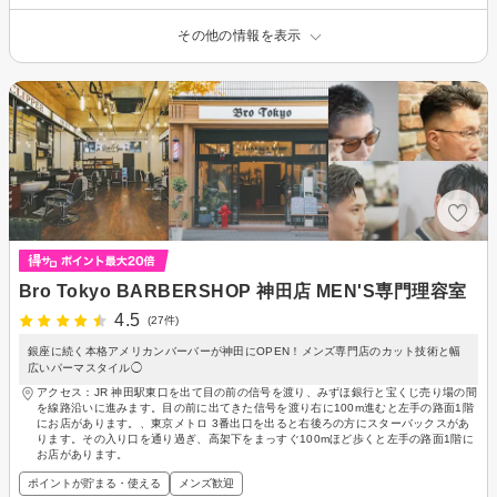
その他の情報を表示
Bro Tokyo BARBERSHOP 神田店 MEN'S専門理容室
4.5
(27件)
銀座に続く本格アメリカンバーバーが神田にOPEN！メンズ専門店のカット技術と幅
広いパーマスタイル◯
アクセス：JR 神田駅東口を出て目の前の信号を渡り、みずほ銀行と宝くじ売り場の間
を線路沿いに進みます。目の前に出てきた信号を渡り右に100m進むと左手の路面1階
にお店があります。、東京メトロ 3番出口を出ると右後ろの方にスターバックスがあ
ります。その入り口を通り過ぎ、高架下をまっすぐ100mほど歩くと左手の路面1階に
お店があります。
ポイントが貯まる・使える
メンズ歓迎