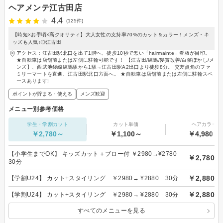
ヘアメンテ江古田店
4.4
(125件)
【時短×お手頃×高クオリティ】大人女性の支持率70%のカット＆カラー！メンズ・キ
ッズも人気♪◎江古田
アクセス：江古田駅北口を出て1階へ、徒歩10秒で黒い「hairmainte」看板が目印。
★自転車は店舗前または左側に駐輪可能です！ 【江古田/練馬/髪質改善/白髪ぼかし/メ
ンズ】、西武池袋線練馬駅から1駅→江古田駅A2出口より徒歩8分。 交差点角のファ
ミリーマートを直進、江古田駅北口方面へ。 ★自転車は店舗前または左側に駐輪スペ
ースあります!
ポイントが貯まる・使える
メンズ歓迎
メニュー別参考価格
学生・学割カット
カット単価
ヘアカラー
￥2,780～
￥1,100～
￥4,980～
【小学生までOK】 キッズカット＋ブロー付 ￥2980→¥2780
￥2,780
30分
￥2,880
【学割U24】 カット+スタイリング ￥2980→ ¥2880 30分
￥2,880
【学割U24】 カット+スタイリング ￥2980→ ¥2880 30分
すべてのメニューを見る