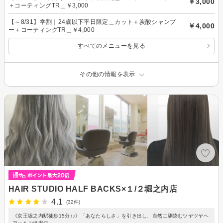
￥3,000
＋コーティングTR＿￥3,000
【～8/31】学割｜24歳以下平日限定＿カット＋炭酸シャンプ
￥4,000
ー＋コーティングTR＿￥4,000
すべてのメニューを見る
その他の情報を表示
HAIR STUDIO HALF BACKS×１/２堀之内店
4.1
(32件)
《京王堀之内駅徒歩15分♪♪》「あなたらしさ」を引き出し、自然に馴染むツヤツヤヘ