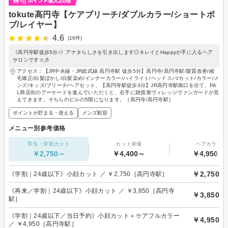
tokute高円寺【ケアブリーチ/ダブルカラー/ショートボ
ブ/レイヤー】
4.6
(16件)
《高円寺駅徒歩5分♪》アナタらしさを引き出します◎キレイとHappyが手に入るヘア
サロンです☆彡
アクセス：【JR中央線・JR総武線 高円寺駅 徒歩5分】高円寺/高円寺駅/髪質改善/縮
毛矯正/白髪ぼかし/白髪染め/インナーカラー/ハイライト/ヘッドスパ/カット/カラー/メ
ンズ/キッズ/ブリーチ/ヘアセット、【高円寺駅徒歩3分】JR高円寺駅南口を出て、PA
L商店街のアーケードを進んでいただくと、右手に雑貨屋ヴィレッジヴァンガードが見
えてきます。そちらのビルの5階になります。［高円寺/高円寺駅］
ポイントが貯まる・使える
メンズ歓迎
メニュー別参考価格
学生・学割カット
カット単価
ヘアカラー
￥2,750～
￥4,400～
￥4,950～
￥2,750
《学割｜24歳以下》小顔カット ／ ￥2,750［高円寺駅］
《再来／学割｜24歳以下》小顔カット ／ ￥3,850［高円寺
￥3,850
駅］
《学割｜24歳以下／当日予約》小顔カット＋ケアフルカラー
￥4,950
／ ￥4,950［高円寺駅］