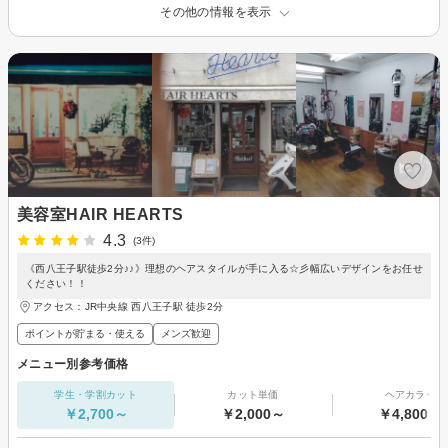
その他の情報を表示
美容室HAIR HEARTS
4.3
(3件)
《西八王子駅徒歩2分♪♪》理想のヘアスタイルが手に入る☆彡幅広いデザインをお任せ
ください！！
アクセス：JR中央線 西八王子駅 徒歩2分
ポイントが貯まる・使える
メンズ歓迎
メニュー別参考価格
学生・学割カット
カット単価
ヘアカラー
￥2,700～
￥2,000～
￥4,800～