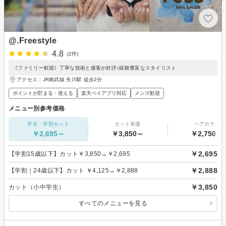
@.Freestyle
4.8
(2件)
《ファミリー歓迎》丁寧な技術と接客が好評♪経験豊富なスタイリスト
アクセス：JR南武線 矢川駅 徒歩2分
ポイントが貯まる・使える
楽天ペイアプリ対応
メンズ歓迎
メニュー別参考価格
学生・学割カット
カット単価
ヘアカラー
￥2,695～
￥3,850～
￥2,750～
￥2,695
【学割15歳以下】カット￥3,850→￥2,695
￥2,888
【学割｜24歳以下】カット ￥4,125→￥2,888
￥3,850
カット（小中学生）
すべてのメニューを見る