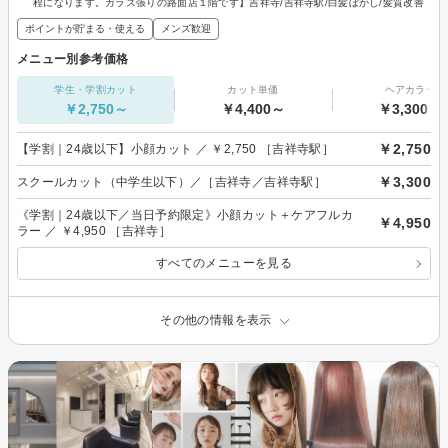
程になります。ガラス張りの路面店１階です】吉祥寺/吉祥寺駅/白髪ぼかし/髪質改善
ポイントが貯まる・使える
メンズ歓迎
メニュー別参考価格
学生・学割カット
カット単価
ヘアカラー
￥2,750～
￥4,400～
￥3,300～
￥2,750
【学割｜24歳以下】小顔カット ／ ￥2,750 ［吉祥寺駅］
￥3,300
スクールカット（中学生以下）／［吉祥寺／吉祥寺駅］
《学割｜24歳以下／当日予約限定》小顔カット＋ケアフルカ
￥4,950
ラー ／ ￥4,950 ［吉祥寺］
すべてのメニューを見る
その他の情報を表示