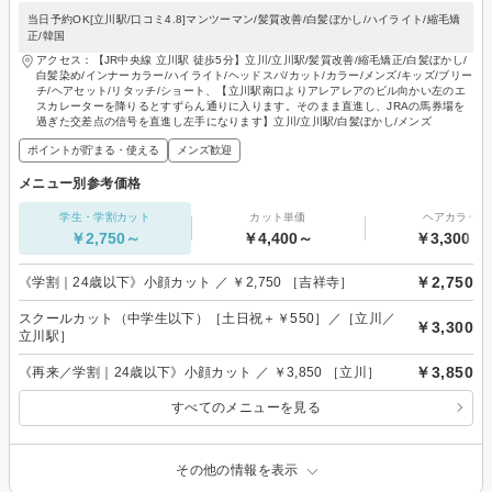
当日予約OK[立川駅/口コミ4.8]マンツーマン/髪質改善/白髪ぼかし/ハイライト/縮毛矯
正/韓国
アクセス：【JR中央線 立川駅 徒歩5分】立川/立川駅/髪質改善/縮毛矯正/白髪ぼかし/
白髪染め/インナーカラー/ハイライト/ヘッドスパ/カット/カラー/メンズ/キッズ/ブリー
チ/ヘアセット/リタッチ/ショート、【立川駅南口よりアレアレアのビル向かい左のエ
スカレーターを降りるとすずらん通りに入ります。そのまま直進し、JRAの馬券場を
過ぎた交差点の信号を直進し左手になります】立川/立川駅/白髪ぼかし/メンズ
ポイントが貯まる・使える
メンズ歓迎
メニュー別参考価格
学生・学割カット
カット単価
ヘアカラー
￥2,750～
￥4,400～
￥3,300～
￥2,750
《学割｜24歳以下》小顔カット ／ ￥2,750 ［吉祥寺］
スクールカット（中学生以下）［土日祝＋￥550］／［立川／
￥3,300
立川駅］
￥3,850
《再来／学割｜24歳以下》小顔カット ／ ￥3,850 ［立川］
すべてのメニューを見る
その他の情報を表示