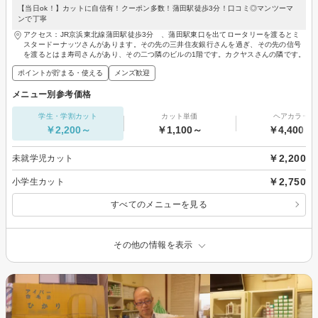
【当日ok！】カットに自信有！クーポン多数！蒲田駅徒歩3分！口コミ◎マンツーマ
ンで丁寧
アクセス：JR京浜東北線蒲田駅徒歩3分 、蒲田駅東口を出てロータリーを渡るとミ
スタードーナッツさんがあります。その先の三井住友銀行さんを過ぎ、その先の信号
を渡るとはま寿司さんがあり、その二つ隣のビルの1階です。カクヤスさんの隣です。
ポイントが貯まる・使える
メンズ歓迎
メニュー別参考価格
学生・学割カット
カット単価
ヘアカラー
￥2,200～
￥1,100～
￥4,400～
￥2,200
未就学児カット
￥2,750
小学生カット
すべてのメニューを見る
その他の情報を表示