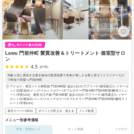
Lawu 門前仲町 髪質改善＆トリートメント 個室型サロ
ン
4.5
(97件)
年齢と共に変化する髪を独自の髪質改善で本来の美しさを取り戻す☆ドライヤーだけ
で時短で美髪へ/門前仲町
アクセス：東京メトロ東西線 門前仲町駅 徒歩1分[ボブ/ブリーチ/縮毛矯正/レイヤーカ
ット/白髪染め/メンズ/イルミナカラー/ダブルカラー/門前仲町/門前仲町駅/酸性ストレ
ート/学割U24]、都営大江戸線 門前仲町駅 徒歩1分[ボブ/ブリーチ/縮毛矯正/レイヤー
カット/白髪染め/メンズ/イルミナカラー/ダブルカラー/門前仲町/門前仲町駅/酸性スト
レート/学割U24]
楽天スーパーDEAL
ポイントが貯まる・使える
メンズ歓迎
メニュー別参考価格
学生・学割カット
カット単価
ヘアカラー