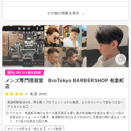
その他の情報を表示
メンズ専門理容室 BroTokyo BARBERSHOP 有楽町
店
4.4
(85件)
有楽町駅徒歩1分。男を磨くプロフェッショナル集団。ビジネスシーンで差をつけるヘ
アスタイルを◯
アクセス：有楽町京橋口を出て大阪百貨店を通り過ぎ有楽橋の交差点を渡り三つ目の
交差点のｙｏｇｉｂｏの裏手、銀座駅B2出口を出てGUCCIと天賞堂の間の道をまっす
ぐ、3つ目の交差点の左の角
ポイントが貯まる・使える
メンズ歓迎