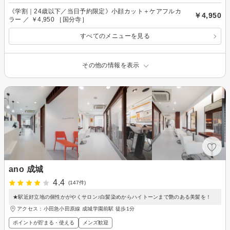
《学割｜24歳以下／当日予約限定》小顔カット＋ケアフルカ
￥4,950
ラー ／ ￥4,950 ［国分寺］
すべてのメニューを見る
その他の情報を表示
ano 成城
4.4
(147件)
★駅近好立地の個性かがやくサロン♪白髪染めからハイトーンまで艶のある美髪を！
アクセス：小田急小田原線 成城学園前駅 徒歩1分
ポイントが貯まる・使える
メンズ歓迎