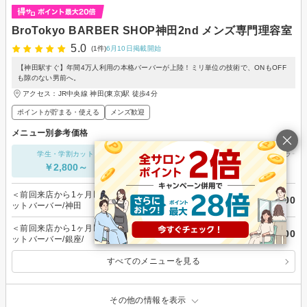
BroTokyo BARBER SHOP神田2nd メンズ専門理容室
5.0
(1件)
6月10日掲載開始
【神田駅すぐ】年間4万人利用の本格バーバーが上陸！ミリ単位の技術で、ONもOFF
も隙のない男前へ。
アクセス：JR中央線 神田(東京)駅 徒歩4分
ポイントが貯まる・使える
メンズ歓迎
メニュー別参考価格
学生・学割カット
カット単価
ヘアカラー
￥2,800～
￥3,300～
-
＜前回来店から1ヶ月以内限定>24歳以下学割メンテナンスカ
￥2,800
ットバーバー/神田
＜前回来店から1ヶ月以内限定>24歳以下学割メンテナンスカ
￥3,800
ットバーバー/銀座/
すべてのメニューを見る
その他の情報を表示