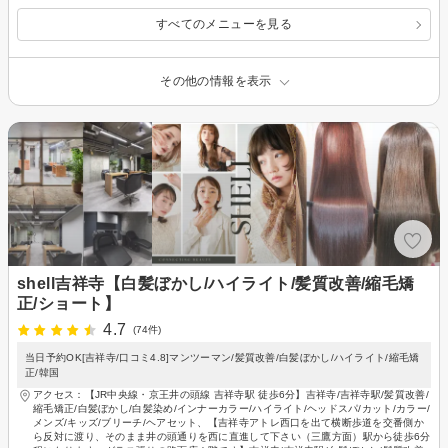
すべてのメニューを見る
その他の情報を表示
shell吉祥寺【白髪ぼかし/ハイライト/髪質改善/縮毛矯
正/ショート】
4.7
(74件)
当日予約OK[吉祥寺/口コミ4.8]マンツーマン/髪質改善/白髪ぼかし/ハイライト/縮毛矯
正/韓国
アクセス：【JR中央線・京王井の頭線 吉祥寺駅 徒歩6分】吉祥寺/吉祥寺駅/髪質改善/
縮毛矯正/白髪ぼかし/白髪染め/インナーカラー/ハイライト/ヘッドスパ/カット/カラー/
メンズ/キッズ/ブリーチ/ヘアセット、【吉祥寺アトレ西口を出て横断歩道を交番側か
ら反対に渡り、そのまま井の頭通りを西に直進して下さい（三鷹方面）駅から徒歩6分