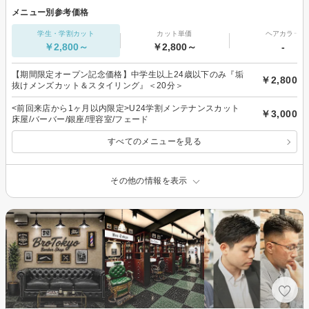
メニュー別参考価格
学生・学割カット
カット単価
ヘアカラー
￥2,800～
￥2,800～
-
【期間限定オープン記念価格】中学生以上24歳以下のみ『垢
￥2,800
抜けメンズカット＆スタイリング』＜20分＞
<前回来店から1ヶ月以内限定>U24学割メンテナンスカット
￥3,000
床屋/バーバー/銀座/理容室/フェード
すべてのメニューを見る
その他の情報を表示