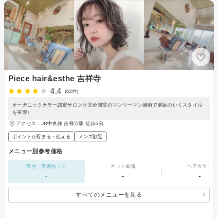
Piece hair&esthe 吉祥寺
4.4
(62件)
オーガニックカラー認定サロン☆完全個室のマンツーマン施術で満足のいくスタイル
を実現♪
アクセス：JR中央線 吉祥寺駅 徒歩5分
ポイントが貯まる・使える
メンズ歓迎
メニュー別参考価格
学生・学割カット
カット単価
ヘアカラー
-
-
-
すべてのメニューを見る