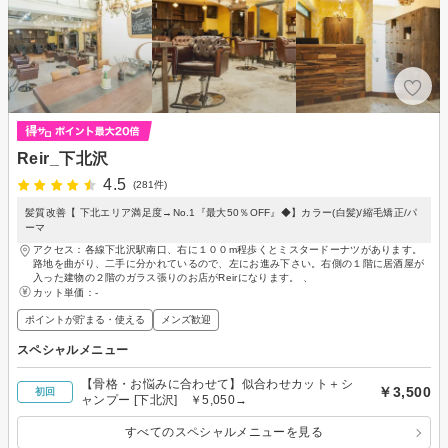
Reir_下北沢
4.5
(281件)
髪質改善【 下北エリア満足度→No.1『最大50％OFF』◆】カラー(白髪)/縮毛矯正/パ
ーマ
アクセス：各線下北沢駅南口、右に１００m程歩くとミスタードーナツがあります。
路地を曲がり、二手に分かれているので、左にお進み下さい。右側の１階に居酒屋が
入った建物の２階のガラス張りのお店がReirになります。 、
カット単価：
-
ポイントが貯まる・使える
メンズ歓迎
スペシャルメニュー
【骨格・お悩みに合わせて】似合わせカット＋シ
￥3,500
初回
ャンプー [下北沢] ￥5,050→
すべてのスペシャルメニューを見る