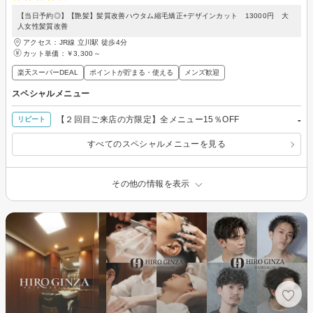
【当日予約◎】【艶髪】髪質改善ハウタム縮毛矯正+デザインカット 13000円 大
人女性髪質改善
アクセス：JR線 立川駅 徒歩4分
カット単価：
￥3,300～
楽天スーパーDEAL
ポイントが貯まる・使える
メンズ歓迎
スペシャルメニュー
-
【２回目ご来店の方限定】全メニュー15％OFF
リピート
すべてのスペシャルメニューを見る
その他の情報を表示