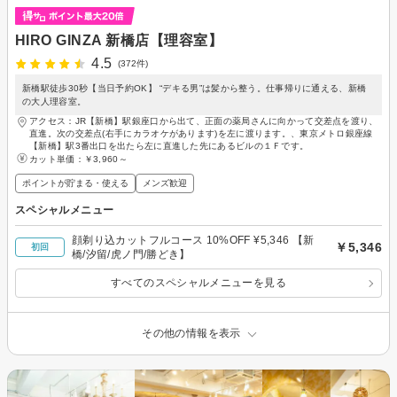
HIRO GINZA 新橋店【理容室】
4.5
(372件)
新橋駅徒歩30秒【当日予約OK】 “デキる男”は髪から整う。仕事帰りに通える、新橋
の大人理容室。
アクセス：JR【新橋】駅銀座口から出て、正面の薬局さんに向かって交差点を渡り、
直進。次の交差点(右手にカラオケがあります)を左に渡ります。、東京メトロ銀座線
【新橋】駅3番出口を出たら左に直進した先にあるビルの１Ｆです。
カット単価：
￥3,960～
ポイントが貯まる・使える
メンズ歓迎
スペシャルメニュー
顔剃り込カットフルコース 10%OFF ¥5,346 【新
￥5,346
初回
橋/汐留/虎ノ門/勝どき】
すべてのスペシャルメニューを見る
その他の情報を表示