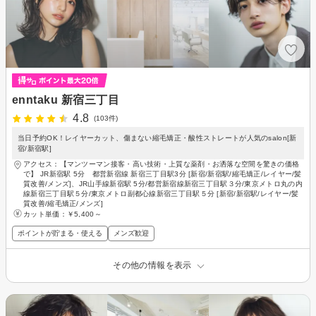
enntaku 新宿三丁目
4.8
(103件)
当日予約OK！レイヤーカット、傷まない縮毛矯正・酸性ストレートが人気のsalon[新
宿/新宿駅]
アクセス：【マンツーマン接客・高い技術・上質な薬剤・お洒落な空間を驚きの価格
で】 JR新宿駅 5分 都営新宿線 新宿三丁目駅3分 [新宿/新宿駅/縮毛矯正/レイヤー/髪
質改善/メンズ]、JR山手線新宿駅 5分/都営新宿線新宿三丁目駅３分/東京メトロ丸の内
線新宿三丁目駅５分/東京メトロ副都心線新宿三丁目駅５分 [新宿/新宿駅/レイヤー/髪
質改善/縮毛矯正/メンズ]
カット単価：
￥5,400～
ポイントが貯まる・使える
メンズ歓迎
その他の情報を表示