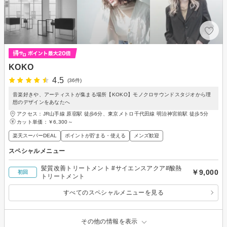
KOKO
4.5
(36件)
音楽好きや、アーティストが集まる場所【KOKO】モノクロサウンドスタジオから理
想のデザインをあなたへ
アクセス：JR山手線 原宿駅 徒歩6分、東京メトロ千代田線 明治神宮前駅 徒歩5分
カット単価：
￥6,300～
楽天スーパーDEAL
ポイントが貯まる・使える
メンズ歓迎
スペシャルメニュー
髪質改善トリートメント #サイエンスアクア#酸熱
￥9,000
初回
トリートメント
すべてのスペシャルメニューを見る
その他の情報を表示