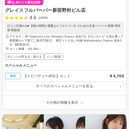
グレイスフルバーバー新宿野村ビル店
4.6
(169件)
口コミ評価4.6★【朝の時間が貴重なビジネスマン】のための王道バーバー/床屋/理容
室/西新宿
アクセス：JR Yamanote Line Shinjuku Station 步歩7分 【センタービ ル内を通って
新宿駅から下道でご来店可能!!】、東京メトロ丸ノ内線 Nishishinjuku Station 徒歩3
分 【駅直結!!】
カット単価：
￥8,000～
ポイントが貯まる・使える
メンズ歓迎
スペシャルメニュー
￥4,700
【スピーディー40分】カット
初回
すべてのスペシャルメニューを見る
その他の情報を表示