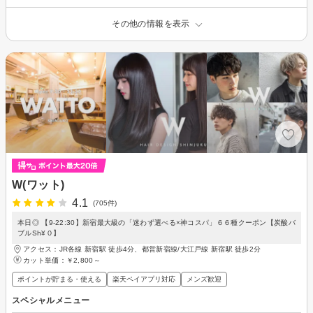
その他の情報を表示
W(ワット)
4.1
(705件)
本日◎ 【9-22:30】新宿最大級の「迷わず選べる×神コスパ」６６種クーポン【炭酸バ
ブルSh¥０】
アクセス：JR各線 新宿駅 徒歩4分、都営新宿線/大江戸線 新宿駅 徒歩2分
カット単価：
￥2,800～
ポイントが貯まる・使える
楽天ペイアプリ対応
メンズ歓迎
スペシャルメニュー