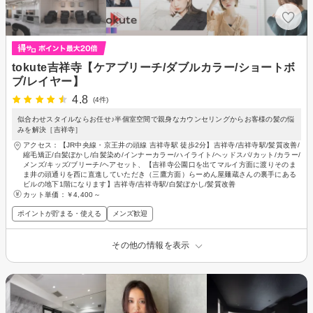
tokute吉祥寺【ケアブリーチ/ダブルカラー/ショートボ
ブ/レイヤー】
4.8
(4件)
似合わせスタイルならお任せ♪半個室空間で親身なカウンセリングからお客様の髪の悩
みを解決［吉祥寺］
アクセス：【JR中央線・京王井の頭線 吉祥寺駅 徒歩2分】吉祥寺/吉祥寺駅/髪質改善/
縮毛矯正/白髪ぼかし/白髪染め/インナーカラー/ハイライト/ヘッドスパ/カット/カラー/
メンズ/キッズ/ブリーチ/ヘアセット、【吉祥寺公園口を出てマルイ方面に渡りそのま
ま井の頭通りを西に直進していただき（三鷹方面）らーめん屋麺蔵さんの裏手にある
ビルの地下1階になります】吉祥寺/吉祥寺駅/白髪ぼかし/髪質改善
カット単価：
￥4,400～
ポイントが貯まる・使える
メンズ歓迎
その他の情報を表示