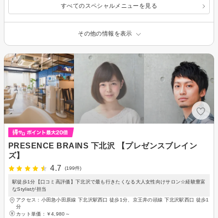
すべてのスペシャルメニューを見る
その他の情報を表示
PRESENCE BRAINS 下北沢 【プレゼンスブレイン
ズ】
4.7
(199件)
駅徒歩1分【口コミ高評価】下北沢で最も行きたくなる大人女性向けサロン☆経験豊富
なStylistが担当
アクセス：小田急小田原線 下北沢駅西口 徒歩1分、京王井の頭線 下北沢駅西口 徒歩1
分
カット単価：
￥4,980～