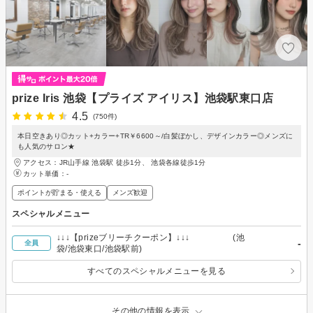
prize Iris 池袋【プライズ アイリス】池袋駅東口店
4.5
(750件)
本日空きあり◎カット+カラー+TR￥6600～/白髪ぼかし、デザインカラー◎メンズに
も人気のサロン★
アクセス：JR山手線 池袋駅 徒歩1分、 池袋各線徒歩1分
カット単価：
-
ポイントが貯まる・使える
メンズ歓迎
スペシャルメニュー
↓↓↓【prizeブリーチクーポン】↓↓↓ (池
-
全員
袋/池袋東口/池袋駅前)
すべてのスペシャルメニューを見る
その他の情報を表示