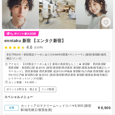
enntaku 新宿 【エンタク新宿】
4.6
(112件)
本日予約OK！初回限定クーポンあり◎AWARD受賞×マンツーマン[新宿/新宿駅/縮毛
矯正/メンズ]
アクセス：【3月限定クーポンあり】新宿の美容院ならここ★ 新宿駅・西武新宿駅・
西新宿駅・新宿西口駅 徒歩5分 [新宿/新宿駅/西武新宿 新宿駅/髪質改善/縮毛矯正/レイ
ヤーカット]、西武新宿線 西武新宿駅 徒歩5分/JR各線 新宿駅/丸の内線 西新宿駅 徒歩
5分/大江戸線 新宿西口駅 徒歩5分 [新宿/新宿駅/西武新宿 新宿駅/髪質改善/縮毛矯正/
レイヤーカット/メンズ/白髪]
カット単価：
￥4,900～
ポイントが貯まる・使える
メンズ歓迎
スペシャルメニュー
カット＋アロマクリームヘッドスパ￥8,900 [新宿
￥8,900
全員
駅/縮毛矯正/髪質改善]