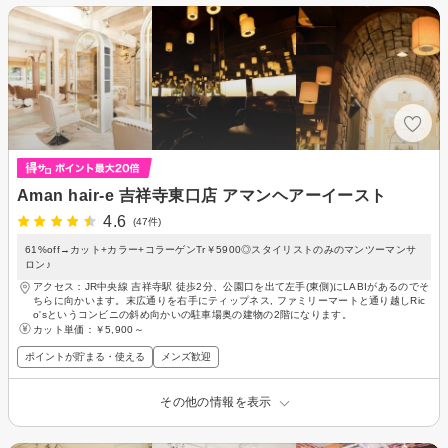
Aman hair-e 吉祥寺東口店 アマンヘアーイースト
4.6
(47件)
61%off→カット+カラー+コラーゲンTr￥5900◎スタイリストのみのマンツーマンサ
ロン♪
アクセス：JR中央線 吉祥寺駅 徒歩2分、公園口を出て左手(東側)にLABIがあるのでそ
ちらに向かいます。末広通りを右手にティップネス, ファミリーマートと通り越しRic
o'sというコンビニの斜め向かいの駐車場奥の建物の2階になります。
カット単価：
￥5,900～
ポイントが貯まる・使える
メンズ歓迎
その他の情報を表示