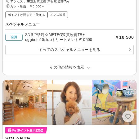
アクセス：JR京浜東北線 赤羽駅 徒歩7分
カット単価：
￥5,000～
ポイントが貯まる・使える
メンズ歓迎
スペシャルメニュー
SNSで話題☆METEO髪質改善TR+
￥10,500
全員
oggiotto10stepトリートメント¥10500
すべてのスペシャルメニューを見る
その他の情報を表示
VOLANTE