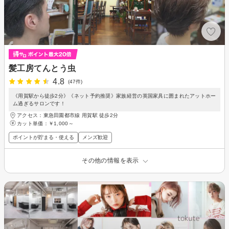
髪工房てんとう虫
4.8
(47件)
《用賀駅から徒歩2分》《ネット予約推奨》家族経営の英国家具に囲まれたアットホー
ム過ぎるサロンです！
アクセス：東急田園都市線 用賀駅 徒歩2分
カット単価：
￥1,000～
ポイントが貯まる・使える
メンズ歓迎
その他の情報を表示