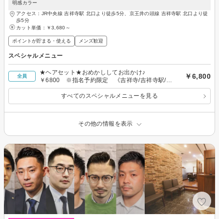
明感カラー
アクセス：JR中央線 吉祥寺駅 北口より徒歩5分、京王井の頭線 吉祥寺駅 北口より徒
歩5分
カット単価：
￥3,680～
ポイントが貯まる・使える
メンズ歓迎
スペシャルメニュー
★ヘアセット★おめかししてお出かけ♪
￥6,800
全員
￥6800 ※指名予約限定 《吉祥寺/吉祥寺駅/ヘ
アセット》
すべてのスペシャルメニューを見る
その他の情報を表示