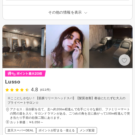
その他の情報を表示
Lusso
4.8
(411件)
※ここにしかない！【筋膜リリースヘッドスパ】【髪質改善】都会にたたずむ大人の
プライベートサロン☆
アクセス：目白駅を出て、左へ約200m程進んで右手にりそな銀行、ファミリーマート
の間の道を入り、サロンドラマンがある、二つめの角を左に曲がって100m程進んで突
き当たり手前の右側二階にあります。
カット単価：
￥6,050～
楽天スーパーDEAL
ポイントが貯まる・使える
メンズ歓迎