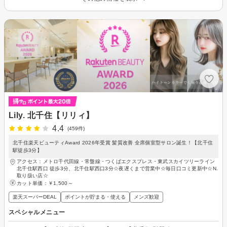
Lily. 北千住【リリィ】
4.4
(459件)
北千住楽天ビューティAward 2026年受賞 髪質改善 全席個室型サロン誕生！【北千住
駅徒歩3分】
アクセス：メトロ千代田線・常盤線・つくばエクスプレス・東武スカイツリーライン
北千住駅西口 徒歩3分、北千住駅西口3分☆夜遅くまで営業中☆毎日口コミ更新中☆N.
取り扱い店☆
カット単価：
￥1,500～
楽天スーパーDEAL
ポイントが貯まる・使える
メンズ歓迎
スペシャルメニュー