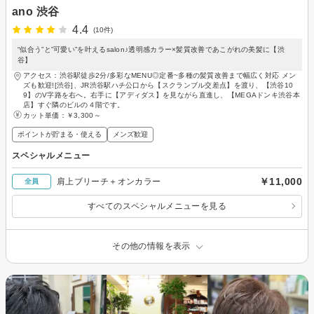
ano 渋谷
4.4
(10件)
“似合う”と”可愛い”を叶えるsalon♪透明感カラー×髪質改善であこがれの美髪に【渋
谷】
アクセス：渋谷駅徒歩2分/多彩なMENU◎定番~多種の髪質改善まで幅広く対応 メン
ズも歓迎![渋谷]、JR渋谷駅ハチ公口から【スクランブル交差点】を渡り、【渋谷10
9】のV字路を右へ。右手に【アディダス】を見ながら直進し、【MEGAドンキ渋谷本
店】すぐ隣のビルの４階です。
カット単価：
￥3,300～
ポイントが貯まる・使える
メンズ歓迎
スペシャルメニュー
￥11,000
肩上ブリーチ＋オンカラー
全員
すべてのスペシャルメニューを見る
その他の情報を表示