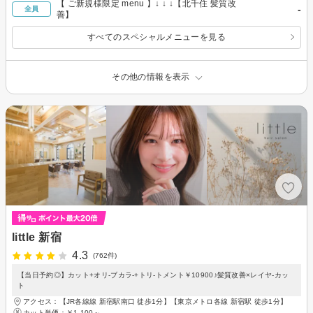
【 ご新規様限定 menu 】↓ ↓ ↓【北千住 髪質改
-
全員
善】
すべてのスペシャルメニューを見る
その他の情報を表示
little 新宿
4.3
(762件)
【当日予約◎】カット+オリ-ブカラ-+トリ-トメント￥10900♪髪質改善×レイヤ-カッ
ト
アクセス：【JR各線線 新宿駅南口 徒歩1分】【東京メトロ各線 新宿駅 徒歩1分】
カット単価：
￥1,100～