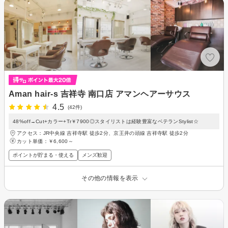
Aman hair-s 吉祥寺 南口店 アマンヘアーサウス
4.5
(42件)
48%off→Cut+カラー+Tr￥7900◎スタイリストは経験豊富なベテランStylist☆
アクセス：JR中央線 吉祥寺駅 徒歩2分、京王井の頭線 吉祥寺駅 徒歩2分
カット単価：
￥6,600～
ポイントが貯まる・使える
メンズ歓迎
その他の情報を表示