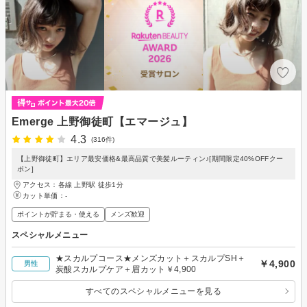
Emerge 上野御徒町【エマージュ】
4.3
(316件)
【上野御徒町】エリア最安価格&最高品質で美髪ルーティン♪[期間限定40%OFFクー
ポン]
アクセス：各線 上野駅 徒歩1分
カット単価：
-
ポイントが貯まる・使える
メンズ歓迎
スペシャルメニュー
★スカルプコース★メンズカット＋スカルプSH＋
￥4,900
男性
炭酸スカルプケア＋眉カット￥4,900
すべてのスペシャルメニューを見る