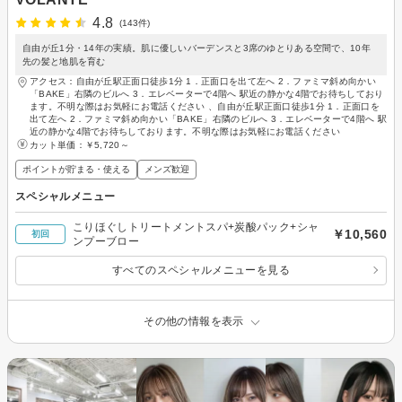
4.8
(143件)
自由が丘1分・14年の実績。肌に優しいバーデンスと3席のゆとりある空間で、10年
先の髪と地肌を育む
アクセス：自由が丘駅正面口徒歩1分 1．正面口を出て左へ 2．ファミマ斜め向かい
「BAKE」右隣のビルへ 3．エレベーターで4階へ 駅近の静かな4階でお待ちしており
ます。不明な際はお気軽にお電話ください 、自由が丘駅正面口徒歩1分 1．正面口を
出て左へ 2．ファミマ斜め向かい「BAKE」右隣のビルへ 3．エレベーターで4階へ 駅
近の静かな4階でお待ちしております。不明な際はお気軽にお電話ください
カット単価：
￥5,720～
ポイントが貯まる・使える
メンズ歓迎
スペシャルメニュー
こりほぐしトリートメントスパ+炭酸パック+シャ
￥10,560
初回
ンプーブロー
すべてのスペシャルメニューを見る
その他の情報を表示