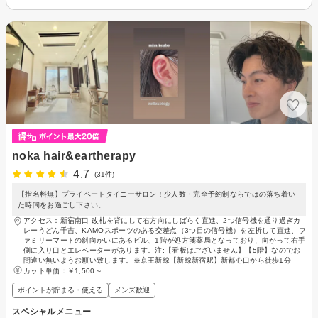
noka hair&eartherapy
4.7
(31件)
【指名料無】プライベートタイニーサロン！少人数・完全予約制ならではの落ち着い
た時間をお過ごし下さい。
アクセス：新宿南口 改札を背にして右方向にしばらく直進、2つ信号機を通り過ぎカ
レーうどん千吉、KAMOスポーツのある交差点（3つ目の信号機）を左折して直進、フ
ァミリーマートの斜向かいにあるビル、1階が処方箋薬局となっており、向かって右手
側に入り口とエレベーターがあります。注:【看板はございません】【5階】なのでお
間違い無いようお願い致します。※京王新線【新線新宿駅】新都心口から徒歩1分
カット単価：
￥1,500～
ポイントが貯まる・使える
メンズ歓迎
スペシャルメニュー