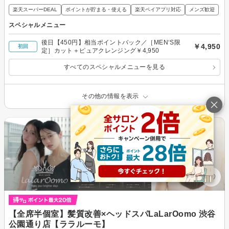
楽天スーパーDEAL
ポイントが貯まる・使える
楽天ペイアプリ対応
メンズ歓迎
スペシャルメニュー
後日【450円】相当ポイントバック／［MEN‘S限
￥4,950
初回
定］カット＋ピュアクレンジング￥4,950
すべてのスペシャルメニューを見る
その他の情報を表示
【全席半個室】髪質改善×ヘッドスパLaLarOomo 渋谷
公園通り店【ララルーモ】