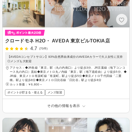
クロードモネ H2O・ AVEDA 東京ビルTOKIA店
4.7
(70件)
【AVEDAコンセプトサロン】93%自然界由来成分のAVEDAカラーで大人女性に支持
◎メンズも大歓迎
アクセス：◆JR各線「東京」駅（丸の内南口）より徒歩3分、JR京葉線（地下コンコ
ース丸の内口）直結◆東京メトロ丸ノ内線「東京」駅（地下道経由）より徒歩5分、◆
JR線、東京メトロ有楽町線「有楽町」駅より徒歩5分◆東京メトロ千代田線「二重
橋」駅より徒歩8分◆東京メトロ日比谷線「日比谷」駅より徒歩8分
カット単価：
￥6,800～
ポイントが貯まる・使える
メンズ歓迎
その他の情報を表示