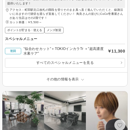
提供いたします！
アクセス：町田駅北口改札の階段を登りそのまま真っ直ぐ進んでいただくと、線路沿
いに出ますので踏切を渡らず直進してください！ 鳥良さんの並びにCoCo壱番屋さん
があり当店はその2階です！
カット単価：
￥5,500～
ポイントが貯まる・使える
メンズ歓迎
スペシャルメニュー
”似合わせカット”＋TOKIOインカラTr ＋”超高濃度
￥11,300
初回
水素ケア”
すべてのスペシャルメニューを見る
その他の情報を表示