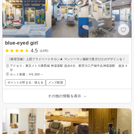
blue-eyed girl
4.5
(12件)
《個室完備》上質プライベートサロン★ マンツーマン施術で貴方だけのデザインを！
アクセス：東京メトロ東西線 神楽坂駅 徒歩4分、都営大江戸線牛込神楽坂駅 徒歩４
分
カット単価：
￥6,300～
ポイントが貯まる・使える
メンズ歓迎
その他の情報を表示