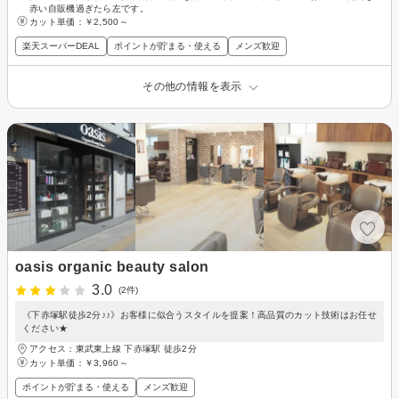
赤い自販機過ぎたら左です。
カット単価：
￥2,500～
楽天スーパーDEAL
ポイントが貯まる・使える
メンズ歓迎
その他の情報を表示
oasis organic beauty salon
3.0
(2件)
《下赤塚駅徒歩2分♪♪》お客様に似合うスタイルを提案！高品質のカット技術はお任せ
ください★
アクセス：東武東上線 下赤塚駅 徒歩2分
カット単価：
￥3,960～
ポイントが貯まる・使える
メンズ歓迎