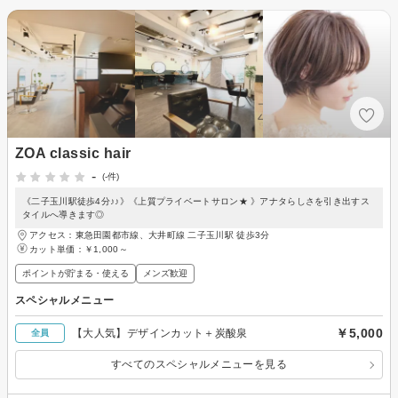
ZOA classic hair
-
(-件)
《二子玉川駅徒歩4分♪♪》《上質プライベートサロン★ 》アナタらしさを引き出すス
タイルへ導きます◎
アクセス：東急田園都市線、大井町線 二子玉川駅 徒歩3分
カット単価：
￥1,000～
ポイントが貯まる・使える
メンズ歓迎
スペシャルメニュー
￥5,000
【大人気】デザインカット＋炭酸泉
全員
すべてのスペシャルメニューを見る