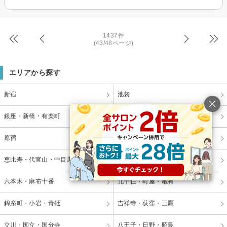
1437件
(43/48ページ)
エリアから探す
新宿
池袋
銀座・新橋・有楽町
表参道・青山
原宿
渋谷
恵比寿・代官山・中目黒
自由が丘・学芸大学
六本木・麻布十番
北千住・町屋・亀有
錦糸町・小岩・青砥
吉祥寺・荻窪・三鷹
立川・国立・国分寺
八王子・日野・昭島