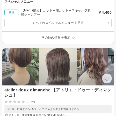
スペシャルメニュー
【Men‘s限定】カット＋眉カット＋スキャルプ炭
￥4,400
男性
酸シャンプー
すべてのスペシャルメニューを見る
その他の情報を表示
atelier doux dimanche 【アトリエ・ドゥー・ディマン
シュ】
-
(-件)
パリ風一軒家サロン/カラーケアに応える大人女性向けサロン
アクセス：東急東横線 自由が丘(東京)駅 徒歩5分