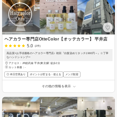
ヘアカラー専門店OtteColor【オッテカラー】 平井店
5.0
(2件)
高品質×お手頃価格のヘアカラー専門店♪ 初回『白髪染めリタッチ1980円～』☆丁寧
なハンドシャンプー
アクセス：JR総武線 平井(東京)駅 徒歩2分
カット単価：
-
◎ 本日空席あり
ポイントが貯まる・使える
メンズ歓迎
その他の情報を表示