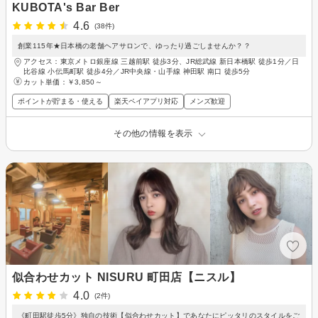
KUBOTA's Bar Ber
4.6
(38件)
創業115年★日本橋の老舗ヘアサロンで、ゆったり過ごしませんか？？
アクセス：東京メトロ銀座線 三越前駅 徒歩3分、JR総武線 新日本橋駅 徒歩1分／日
比谷線 小伝馬町駅 徒歩4分／JR中央線・山手線 神田駅 南口 徒歩5分
カット単価：
￥3,850～
ポイントが貯まる・使える
楽天ペイアプリ対応
メンズ歓迎
その他の情報を表示
似合わせカット NISURU 町田店【ニスル】
4.0
(2件)
《町田駅徒歩5分》独自の技術【似合わせカット】であなたにピッタリのスタイルをご