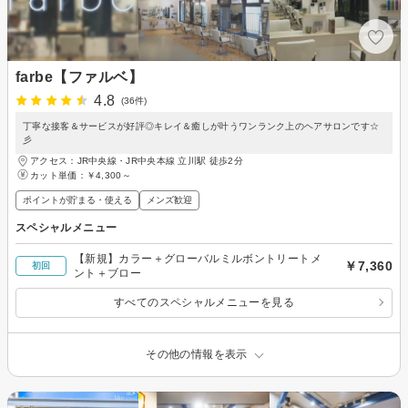
farbe【ファルベ】
4.8
(36件)
丁寧な接客＆サービスが好評◎キレイ＆癒しが叶うワンランク上のヘアサロンです☆
彡
アクセス：JR中央線・JR中央本線 立川駅 徒歩2分
カット単価：
￥4,300～
ポイントが貯まる・使える
メンズ歓迎
スペシャルメニュー
【新規】カラー＋グローバルミルボントリートメ
￥7,360
初回
ント＋ブロー
すべてのスペシャルメニューを見る
その他の情報を表示