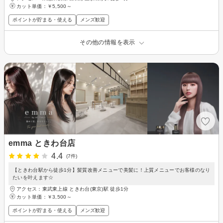
カット単価：
￥5,500～
ポイントが貯まる・使える
メンズ歓迎
その他の情報を表示
emma ときわ台店
4.4
(7件)
【ときわ台駅から徒歩1分】髪質改善メニューで美髪に！上質メニューでお客様のなり
たいを叶えます☆
アクセス：東武東上線 ときわ台(東京)駅 徒歩1分
カット単価：
￥3,500～
ポイントが貯まる・使える
メンズ歓迎