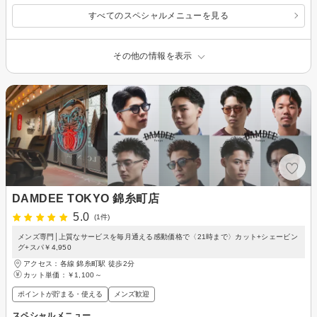
すべてのスペシャルメニューを見る
その他の情報を表示
DAMDEE TOKYO 錦糸町店
5.0
(1件)
メンズ専門│上質なサービスを毎月通える感動価格で〈21時まで〉カット+シェービン
グ+スパ￥4,950
アクセス：各線 錦糸町駅 徒歩2分
カット単価：
￥1,100～
ポイントが貯まる・使える
メンズ歓迎
スペシャルメニュー