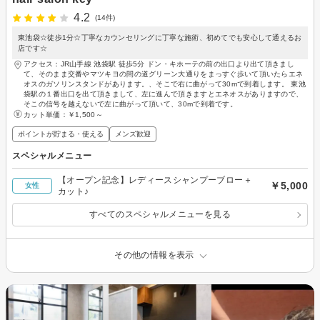
4.2
(14件)
東池袋☆徒歩1分☆丁寧なカウンセリングに丁寧な施術、初めてでも安心して通えるお
店です☆
アクセス：JR山手線 池袋駅 徒歩5分 ドン・キホーテの前の出口より出て頂きまし
て、そのまま交番やマツキヨの間の道グリーン大通りをまっすぐ歩いて頂いたらエネ
オスのガソリンスタンドがあります。、そこで右に曲がって30mで到着します。 東池
袋駅の１番出口を出て頂きまして、左に進んで頂きますとエネオスがありますので、
そこの信号を越えないで左に曲がって頂いて、30mで到着です。
カット単価：
￥1,500～
ポイントが貯まる・使える
メンズ歓迎
スペシャルメニュー
【オープン記念】レディースシャンプーブロー＋
￥5,000
女性
カット♪
すべてのスペシャルメニューを見る
その他の情報を表示