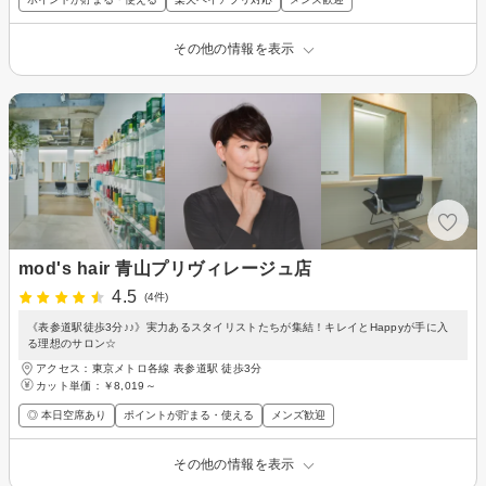
その他の情報を表示
mod's hair 青山プリヴィレージュ店
4.5
(4件)
《表参道駅徒歩3分♪♪》実力あるスタイリストたちが集結！キレイとHappyが手に入
る理想のサロン☆
アクセス：東京メトロ各線 表参道駅 徒歩3分
カット単価：
￥8,019～
◎ 本日空席あり
ポイントが貯まる・使える
メンズ歓迎
その他の情報を表示