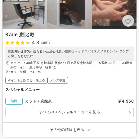
Kaile.恵比寿
4.8
(38件)
恵比寿駅徒歩5分 落ち着いた居心地良い空間◎ヘッドスパオススメサロン☆ヘアケア
と癒しをあなたに...
アクセス：JR山手線 恵比寿駅 徒歩5分 日比谷線恵比寿駅 5番出口3分 、JR湘南
新宿ライン 恵比寿駅 徒歩5分
カット単価：
￥4,950～
ポイントが貯まる・使える
メンズ歓迎
スペシャルメニュー
￥4,950
カット＋炭酸泉
初回
すべてのスペシャルメニューを見る
その他の情報を表示