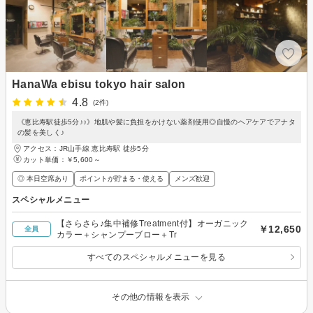
HanaWa ebisu tokyo hair salon
4.8
(2件)
《恵比寿駅徒歩5分♪♪》地肌や髪に負担をかけない薬剤使用◎自慢のヘアケアでアナタ
の髪を美しく♪
アクセス：JR山手線 恵比寿駅 徒歩5分
カット単価：
￥5,600～
◎ 本日空席あり
ポイントが貯まる・使える
メンズ歓迎
スペシャルメニュー
【さらさら♪集中補修Treatment付】オーガニック
￥12,650
全員
カラー＋シャンプーブロー＋Tr
すべてのスペシャルメニューを見る
その他の情報を表示