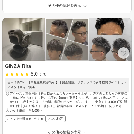
その他の情報を表示
GINZA Rita
5.0
(5件)
当日予約OK！【東銀座駅徒歩3分♪】【完全個室】リラックスできる空間でベストなヘ
アスタイルをご提案♪
アクセス：東銀座駅４番出口からエスカレーターを上がり、左方向に進み次の交差点
（角に小諸そば）を左折。 右手の【ぱぱす薬局】を右折。しばらく進み左手に【とん
かつ にし邑】があり、その隣に当店のビルがございます。 、東京メトロ有楽町線 新
富町(東京)駅 １番出口 徒歩４分 都営浅草線 東銀座駅 Ａ７番出口 徒歩２分
カット単価：
￥4,950～
ポイントが貯まる・使える
メンズ歓迎
その他の情報を表示