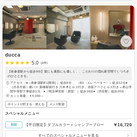
ducca
5.0
(3件)
【表参道駅から徒歩9分】髪にも素肌にも優しく、、こだわりの隠れ家空間でくつろぎ
のひとときを。
アクセス：●（表参道駅B1(階段) ）徒歩9分 、 （B3〈エレベーター〉）徒歩12分●
（渋谷方面）都バス 新橋駅前行き 六本木ヒルズ行き、赤坂アークヒルズ行き→青山学
院中等部下車徒歩1分、●（明治神宮前〈原宿〉）徒歩18分●（渋谷駅）徒歩20分
カット単価：
￥5,000～
ポイントが貯まる・使える
メンズ歓迎
スペシャルメニュー
￥16,720
【平日限定】ダブルカラー＋シャンプーブロー
初回
すべてのスペシャルメニューを見る