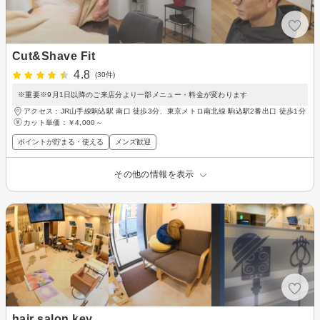
Cut&Shave Fit
4.8
(30件)
※重要※9月1日以降のご来店分より一部メニュー・料金が変わります
アクセス：JR山手線駒込駅 南口 徒歩3分、東京メトロ南北線 駒込駅2番出口 徒歩1分
カット単価：
￥4,000～
ポイントが貯まる・使える
メンズ歓迎
その他の情報を表示
hair salon key