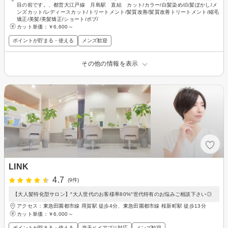
目の前です。、都営大江戸線 月島駅 直結 カット/カラー/白髪染め/白髪ぼかし/メ
ンズカット/レディースカット/トリートメント/髪質改善/髪質改善トリートメント/縮毛
矯正/美髪/美髪矯正/ショート/ボブ/
カット単価：
￥6,600～
ポイントが貯まる・使える
メンズ歓迎
その他の情報を表示
LINK
4.7
(9件)
【大人髪特化型サロン】″大人世代のお客様率80%″世代特有のお悩みご相談下さい◎
アクセス：東急田園都市線 用賀駅 徒歩4分、東急田園都市線 桜新町駅 徒歩13分
カット単価：
￥6,000～
ポイントが貯まる・使える
楽天ペイアプリ対応
メンズ歓迎