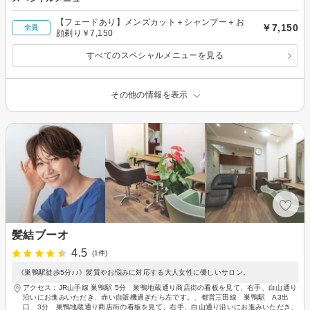
【フェードあり】メンズカット＋シャンプー＋お
￥7,150
全員
顔剃り￥7,150
すべてのスペシャルメニューを見る
その他の情報を表示
髪結ブーオ
4.5
(1件)
《巣鴨駅徒歩5分♪♪》髪質やお悩みに対応する大人女性に優しいサロン。
アクセス：JR山手線 巣鴨駅 5分 巣鴨地蔵通り商店街の看板を見て、右手、白山通り
沿いにお進みいただき、赤い自販機過ぎたら左です。、都営三田線 巣鴨駅 A3出
口 3分 巣鴨地蔵通り商店街の看板を見て、右手、白山通り沿いにお進みいただき、