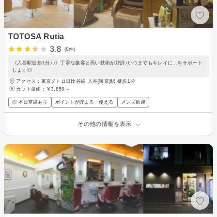
TOTOSA Rutia
3.8
(8件)
《入谷駅徒歩1分♪♪》丁寧な接客と高い技術が好評♪いつまでもキレイに…をサポート
します◎
アクセス：東京メトロ日比谷線 入谷(東京)駅 徒歩1分
カット単価：
￥3,850～
◎ 本日空席あり
ポイントが貯まる・使える
メンズ歓迎
その他の情報を表示