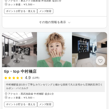
アクセス：東京メトロ銀座線 外苑前駅 徒歩1分
カット単価：
￥5,500～
ポイントが貯まる・使える
メンズ歓迎
その他の情報を表示
tip・top 中村橋店
4.9
(12件)
中村橋駅徒歩1分☆丁寧なカウンセリングと確かな技術で大人女性から圧倒的支持◎ミ
ルボン・バイカルテ
アクセス：西武池袋線 中村橋駅 徒歩1分
カット単価：
￥5,500～
ポイントが貯まる・使える
メンズ歓迎