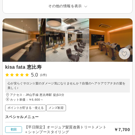
その他の情報を表示
kisa fata 恵比寿
5.0
(1件)
心が安らぐサロン☆髪のダメージ気になりませんか？自慢のヘアケアでアナタの髪を
美しく♪
アクセス：JR山手線 恵比寿駅 徒歩3分
カット単価：
￥6,600～
ポイントが貯まる・使える
メンズ歓迎
スペシャルメニュー
【平日限定】オージュア髪質改善トリートメント
￥7,700
初回
＋シャンプースタイリング