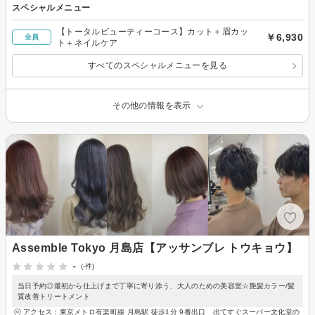
スペシャルメニュー
【トータルビューティーコース】カット＋眉カッ
￥6,930
全員
ト＋ネイルケア
すべてのスペシャルメニューを見る
その他の情報を表示
Assemble Tokyo 月島店【アッサンブレ トウキョウ】
-
(-件)
当日予約◎最初から仕上げまで丁寧に寄り添う、大人のための美容室☆艶髪カラー/髪
質改善トリートメント
アクセス：東京メトロ有楽町線 月島駅 徒歩1分 9番出口 出てすぐスーパー文化堂の