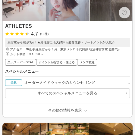
ATHLETES
4.7
(13件)
原宿駅から徒歩3分！★男性客にも大好評☆髪質改善トリートメントが人気☆
アクセス：JR山手線原宿から３分、東京メトロ千代田線 明治神宮前駅 徒歩2分
カット単価：
￥4,620～
楽天スーパーDEAL
ポイントが貯まる・使える
メンズ歓迎
スペシャルメニュー
-
オーダーメイドウィッグのカウンセリング
全員
すべてのスペシャルメニューを見る
その他の情報を表示