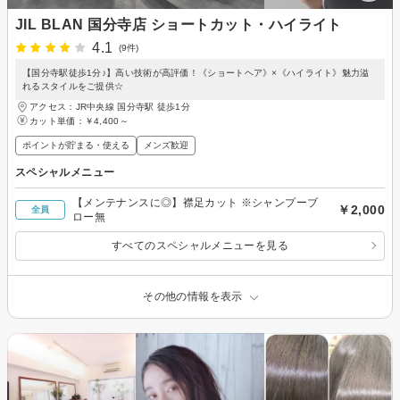
JIL BLAN 国分寺店 ショートカット・ハイライト
4.1
(9件)
【国分寺駅徒歩1分♪】高い技術が高評価！《ショートヘア》×《ハイライト》魅力溢
れるスタイルをご提供☆
アクセス：JR中央線 国分寺駅 徒歩1分
カット単価：
￥4,400～
ポイントが貯まる・使える
メンズ歓迎
スペシャルメニュー
【メンテナンスに◎】襟足カット ※シャンプーブ
￥2,000
全員
ロー無
すべてのスペシャルメニューを見る
その他の情報を表示