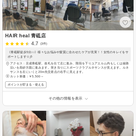
HAIR heal 青砥店
4.7
(3件)
《青砥駅徒歩5分♪♪》様々なお悩みや髪質に合わせたケアが充実！！女性のキレイをサ
ポートします☆彡
アクセス：京成青砥駅、改札を出て左に進み、階段を下りユアエルム内もしくは線路
沿いを高砂方面に進みます。突き当りにスポーツクラブルネサンスが見えます。ルネ
サンスを左にいくと20m先交差点の右手に見えます。
カット単価：
￥5,500～
ポイントが貯まる・使える
その他の情報を表示