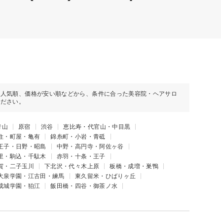
や人気順、価格が安い順などから、条件に合った美容院・ヘアサロ
ください。
青山
原宿
渋谷
恵比寿・代官山・中目黒
住・町屋・亀有
錦糸町・小岩・青砥
王子・日野・昭島
中野・高円寺・阿佐ヶ谷
里・駒込・千駄木
赤羽・十条・王子
賀・二子玉川
下北沢・代々木上原
板橋・成増・巣鴨
大泉学園・江古田・練馬
東久留米・ひばりヶ丘
成城学園・狛江
飯田橋・四谷・御茶ノ水