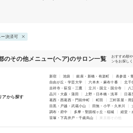
ネー決済可
おすすめ順
都のその他メニュー(ヘア)のサロン一覧
ンをお探し
新宿
池袋
銀座・新橋・有楽町
表参道・
自由が丘・学芸大学
六本木・麻布十番
北千
吉祥寺・荻窪・三鷹
立川・国立・国分寺
八
品川・大森・蒲田
上野・日本橋・浅草
日暮
リアから探す
葛西・西葛西・門前仲町
町田
三軒茶屋・用
目黒・戸越・武蔵小山
田無・小平・久米川
調布・府中
多摩・聖蹟桜ヶ丘・稲城
経堂・
笹塚・下高井戸・千歳烏山
東京都その他