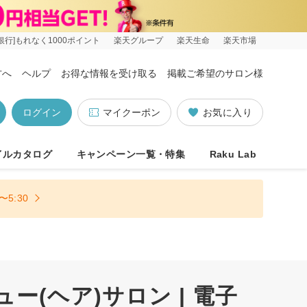
銀行]もれなく1000ポイント
楽天グループ
楽天生命
楽天市場
方へ
ヘルプ
お得な情報を受け取る
掲載ご希望のサロン様
ログイン
マイクーポン
お気に入り
イルカタログ
キャンペーン一覧・特集
Raku Lab
5:30
ー(ヘア)サロン | 電子