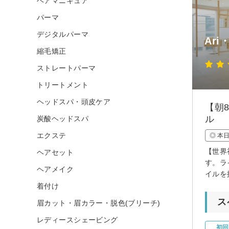
ヘアマニキュア
パーマ
デジタルパーマ
Ari・
縮毛矯正
ストレートパーマ
トリートメント
ヘッドスパ・頭皮ケア
【朝
ル
炭酸ヘッドスパ
エクステ
◎ 本
【世界
ヘアセット
す。ラ
ヘアメイク
イルを
着付け
ス
眉カット・眉カラー・脱色(ブリーチ)
レディースシェービング
初回