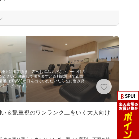
り地上に出て頂き、左へお進みください。一つ目の
ください。直進して頂きますと資料館通りで正面
清澄白河駅A3出口を出ていただいたら左に進み資
いにございます。
潤い＆艶重視のワンランク上をいく大人向け