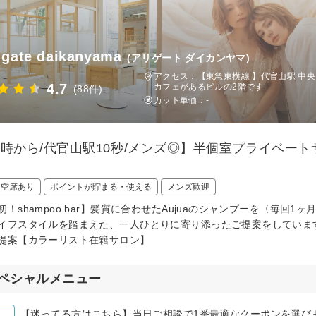
gate daikanyama
(アリゲート ダイカンヤマ)
アクセス：【東急東横線 】代官山駅 中央口を出て
4.7
カフェがあるビルの2階です
(88件)
カット単価：
-
8時から/代官山駅10秒/メンズ◎】半個室プライベー
日空席あり
ポイントが貯まる・使える
メンズ歓迎
初！shampoo bar】髪質に合わせたAujuaのシャンプーを〈毎回
イフスタイルを踏まえた、一人ひとりに寄り添ったご提案をしていま
提案【カラーリスト在籍サロン】
ペシャルメニュー
【迷ってる方はこちら】当日ご相談で1番最適なクーポンを選び