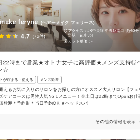
 make feryne
(ヘアーメイク フェリーネ)
アクセス：JR中央線 中野駅南口 徒歩3
4.7
野駅 徒歩3分
(72件)
カット単価：
-
日22時まで営業★オトナ女子に高評価★メンズ支持◎
ン☆
トが貯まる・使える
メンズ歓迎
通えるお気に入りのサロンをお探しの方にオススメ大人サロン【フェリ
ズケアコースは男性人気No.1メニュー！金土日は22時までOpenお
様歓迎＊予約制＊当日予約OK ＃ヘッドスパ
その他の情報を表示