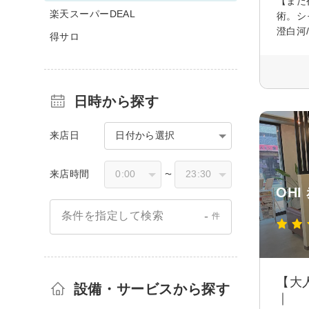
【また
楽天スーパーDEAL
術。シ
澄白河
得サロ
日時から探す
来店日
日付から選択
来店時間
〜
OHI
-
条件を指定して検索
件
【大
設備・サービスから探す
｜