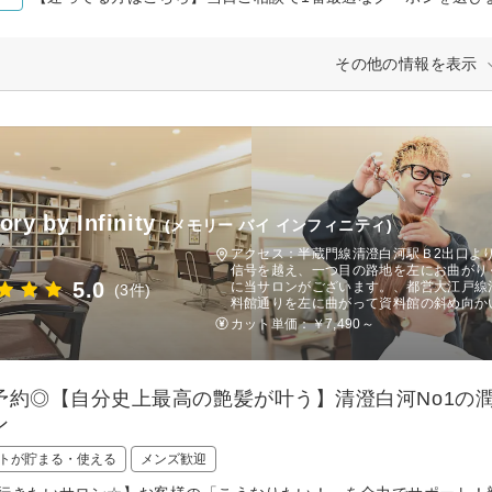
その他の情報を表示
ry by Infinity
(メモリー バイ インフィニティ)
アクセス：半蔵門線清澄白河駅Ｂ2出口よ
信号を越え、一つ目の路地を左にお曲がり
5.0
に当サロンがございます。、都営大江戸線
(3件)
料館通りを左に曲がって資料館の斜め向か
カット単価：
￥7,490～
予約◎【自分史上最高の艶髪が叶う】清澄白河No1の
ン
トが貯まる・使える
メンズ歓迎