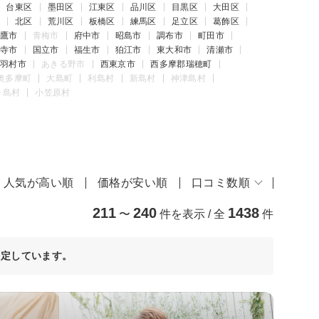
台東区
墨田区
江東区
品川区
目黒区
大田区
北区
荒川区
板橋区
練馬区
足立区
葛飾区
鷹市
青梅市
府中市
昭島市
調布市
町田市
寺市
国立市
福生市
狛江市
東大和市
清瀬市
羽村市
あきる野市
西東京市
西多摩郡瑞穂町
奥多摩町
大島町
利島村
新島村
神津島村
ヶ島村
小笠原村
人気が高い順
価格が安い順
口コミ数順
211
240
1438
〜
件を表示 / 全
件
決定しています。