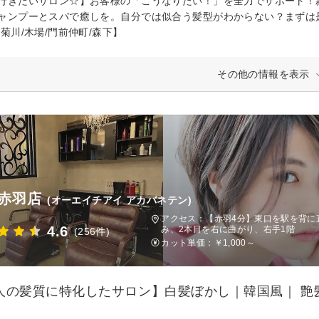
行きたいサロン☆】お客様の「こうなりたい！」を全力でサポート！
ャンプーとスパで癒しを。自分では似合う髪型がわからない？まずは是
/菊川/木場/門前仲町/森下】
その他の情報を表示
 赤羽店
(オーエイチアイ アカバネテン)
アクセス：【赤羽4分】東口を駅を背に
4.6
み、2本目を右に曲がり、右手1階
(256件)
カット単価：
￥1,000～
人の髪質に特化したサロン】白髪ぼかし｜韓国風｜ 艶