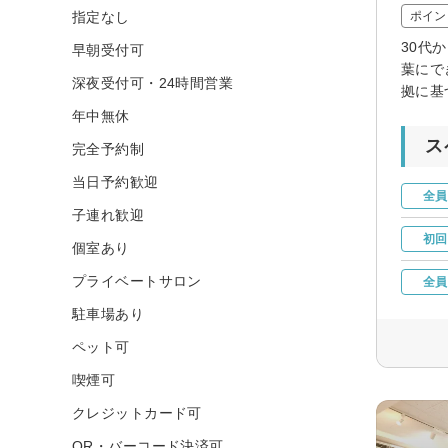
指定なし
ポイン
30代
早朝受付可
葉にで
深夜受付可・24時間営業
拠に基
年中無休
ス
完全予約制
当日予約歓迎
全員
子連れ歓迎
初回
個室あり
プライベートサロン
全員
駐車場あり
ペット可
喫煙可
クレジットカード可
QR・バーコード決済可