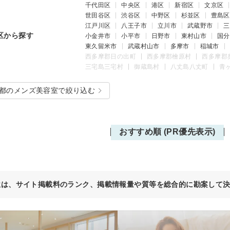
千代田区
中央区
港区
新宿区
文京区
世田谷区
渋谷区
中野区
杉並区
豊島区
江戸川区
八王子市
立川市
武蔵野市
三
区から探す
小金井市
小平市
日野市
東村山市
国分
東久留米市
武蔵村山市
多摩市
稲城市
西多摩郡日の出町
西多摩郡檜原村
西多摩郡
三宅島三宅村
御蔵島村
八丈島八丈町
青
都のメンズ美容室で絞り込む
おすすめ順 (PR優先表示)
位は、サイト掲載料のランク、掲載情報量や質等を総合的に勘案して