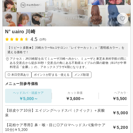
N° uairo 川崎
4.5
(1件)
【リピート多数★】川崎カラーNo.1サロン♪「レイヤーカット」x「透明感カラー」を
通える価格で！
アクセス：JR川崎駅を出てミューザ川崎へ向かい、ミューザと東芝未来科学館の間に
ある交差点から徒歩30秒！交差点の角にある不動産エイブルの隣の建物（B1Fが中華
料理店「金麟」）の、アネックスプラザ4階になります。
◎ 本日空席あり
ポイントが貯まる・使える
メンズ歓迎
メニュー別参考価格
ヘッドスパ・頭皮ケア
カット単価
ヘアカラー
￥5,000～
￥3,600～
￥5,500～
【頭皮ケア10分】エイジングヘッドスパ（クイック）＋炭酸
￥5,000
泉
【花粉ケア専用】鼻・喉・目に◎アロマヘッドスパ(集中ケア
￥5,200
10分)￥5,200