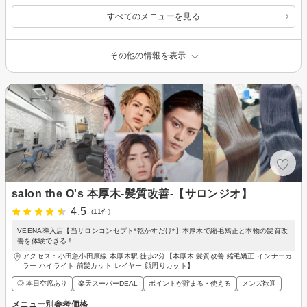
すべてのメニューを見る
その他の情報を表示
salon the O's 本厚木-髪質改善-【サロンジオ】
4.5
(11件)
VEENA導入店【当サロンコンセプト*乾かすだけ*】本厚木で縮毛矯正と本物の髪質改
善を体験できる！
アクセス：小田急小田原線 本厚木駅 徒歩2分【本厚木 髪質改善 縮毛矯正 インナーカ
ラー ハイライト 前髪カット レイヤー 顔周りカット】
◎ 本日空席あり
楽天スーパーDEAL
ポイントが貯まる・使える
メンズ歓迎
メニュー別参考価格