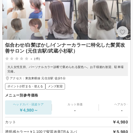
似合わせ/白髪ぼかし/インナーカラーに特化した髪質改
善サロン (元住吉駅/武蔵小杉駅）
-
(-件)
大人女性支持、パーソナルカラー診断で褒められる髪色へ。お子様連れ歓迎、駐車場
完備。
アクセス：東急東横線 元住吉駅 徒歩5分
ポイントが貯まる・使える
メンズ歓迎
メニュー別参考価格
ヘッドスパ・頭皮ケア
カット単価
ヘアカラー
￥4,980～
-
-
￥4,980
カット
￥5,980
透明感カラー+￥1,100で髪質改善TR＆スパ