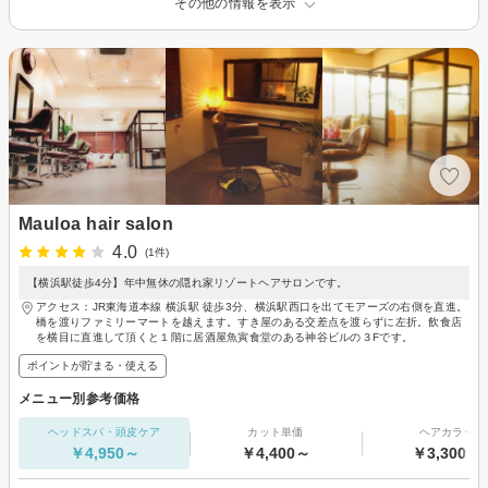
その他の情報を表示
Mauloa hair salon
4.0
(1件)
【横浜駅徒歩4分】年中無休の隠れ家リゾートヘアサロンです。
アクセス：JR東海道本線 横浜駅 徒歩3分、横浜駅西口を出てモアーズの右側を直進。
橋を渡りファミリーマートを越えます。すき屋のある交差点を渡らずに左折。飲食店
を横目に直進して頂くと１階に居酒屋魚寅食堂のある神谷ビルの３Fです。
ポイントが貯まる・使える
メニュー別参考価格
ヘッドスパ・頭皮ケア
カット単価
ヘアカラー
￥4,950～
￥4,400～
￥3,300～