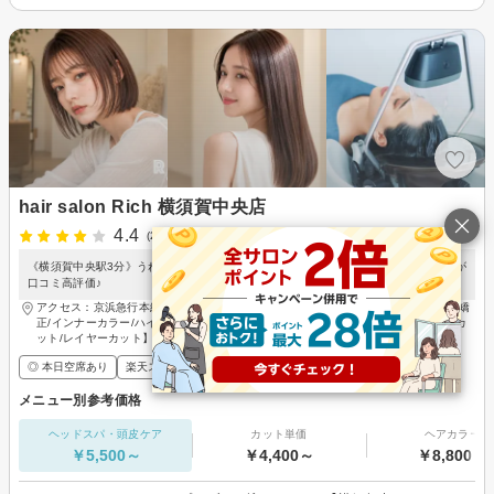
hair salon Rich 横須賀中央店
4.4
(22件)
《横須賀中央駅3分》うねり/広がり/癖毛に縮毛矯正×髪質改善Aujuaトリートメントが
口コミ高評価♪
アクセス：京浜急行本線 横須賀中央駅 徒歩3分【横須賀中央/横須賀/髪質改善/縮毛矯
正/インナーカラー/ハイライト/イヤリングカラー/白髪ぼかし/ヘッドスパ/ショートカ
ット/レイヤーカット】
◎ 本日空席あり
楽天スーパーDEAL
ポイントが貯まる・使える
メンズ歓迎
メニュー別参考価格
ヘッドスパ・頭皮ケア
カット単価
ヘアカラー
￥5,500～
￥4,400～
￥8,800～