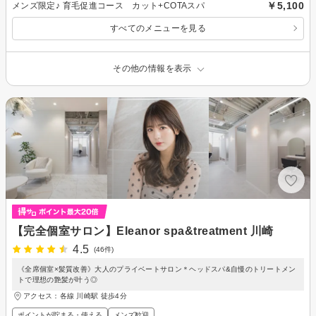
￥5,100
メンズ限定♪ 育毛促進コース カット+COTAスパ
すべてのメニューを見る
その他の情報を表示
【完全個室サロン】Eleanor spa&treatment 川崎
4.5
(46件)
《全席個室×髪質改善》大人のプライベートサロン＊ヘッドスパ&自慢のトリートメン
トで理想の艶髪が叶う◎
アクセス：各線 川崎駅 徒歩4分
ポイントが貯まる・使える
メンズ歓迎