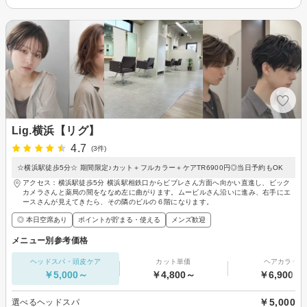
Lig.横浜【リグ】
4.7
(3件)
☆横浜駅徒歩5分☆ 期間限定♪カット＋フルカラー＋ケアTR6900円◎当日予約もOK
アクセス：横浜駅徒歩5分 横浜駅相鉄口からビブレさん方面へ向かい直進し、ビック
カメラさんと薬局の間をななめ左に曲がります。ムービルさん沿いに進み、右手にエ
ースさんが見えてきたら、その隣のビルの６階になります。
◎ 本日空席あり
ポイントが貯まる・使える
メンズ歓迎
メニュー別参考価格
ヘッドスパ・頭皮ケア
カット単価
ヘアカラー
￥5,000～
￥4,800～
￥6,900～
￥5,000
選べるヘッドスパ