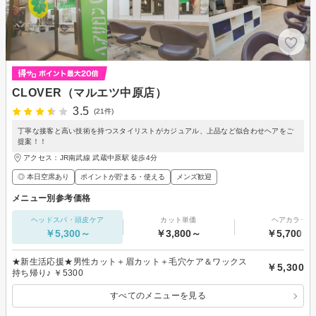
CLOVER（マルエツ中原店）
3.5
(21件)
丁寧な接客と高い技術を持つスタイリストがカジュアル、上品など似合わせヘアをご
提案！！
アクセス：JR南武線 武蔵中原駅 徒歩4分
◎ 本日空席あり
ポイントが貯まる・使える
メンズ歓迎
メニュー別参考価格
ヘッドスパ・頭皮ケア
カット単価
ヘアカラー
￥5,300～
￥3,800～
￥5,700～
★新生活応援★男性カット＋眉カット＋毛穴ケア＆ワックス
￥5,300
持ち帰り♪ ￥5300
すべてのメニューを見る