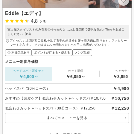
Eddie【エディ】
4.8
(2件)
実力派スタイリストのみ在籍◎ゆったりとした上質空間で贅沢なSalonTimeをお過ご
しください【P有
アクセス：辻堂駅西口改札を出て右手の歩道橋を茅ヶ崎方面に降ります。ファミリー
マートを右折し、そのまま100m程進みますと左手に当店がございます。
◎ 本日空席あり
ポイントが貯まる・使える
メンズ歓迎
メニュー別参考価格
ヘッドスパ・頭皮ケア
カット単価
ヘアカラー
￥4,900～
￥6,050～
￥3,850～
￥4,900
ヘッドスパ（30分コース）
￥10,750
おすすめ【頭皮ケア】似合わせカット＋ヘッドスパ￥10,750
￥12,250
似合わせカット＋ヘッドスパ（30分コース）￥12,250
すべてのメニューを見る