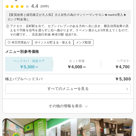
4.4
(28件)
【髪質改善と縮毛矯正が大人気】大人女性の為のマンツーマンサロン★marbb導入★
ロング料金無し
アクセス：反町駅を出て、セブンイレブンのある方向へ右に歩き、横浜信用金庫の見
える十字路を信号を渡らずに右へ曲がります。ラーメン屋さんが2件見えてくるので、
その横です。、京浜急行本線 神奈川駅 徒歩7分。
◎ 本日空席あり
ポイントが貯まる・使える
メンズ歓迎
メニュー別参考価格
ヘッドスパ・頭皮ケア
カット単価
ヘアカラー
￥5,300～
￥4,000～
￥4,700～
￥5,300
極上バブルヘッドスパ
すべてのメニューを見る
その他の情報を表示