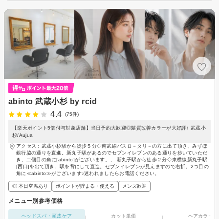
abinto 武蔵小杉 by rcid
4.4
(75件)
【楽天ポイント5倍付与対象店舗】当日予約大歓迎◎髪質改善カラーが大好評♪ 武蔵小
杉/Aujua
アクセス：武蔵小杉駅から徒歩５分◇南武線バスロ－タリ－の方に出て頂き、みずほ
銀行脇の通りを直進。新丸子駅があるのでセブンイレブンのある通りを歩いていただ
き、二個目の角に[abinto]がございます。、 新丸子駅から徒歩２分◇東横線新丸子駅
[西口]を出て頂き、駅を背にして直進。セブンイレブンが見えますので右折。2つ目の
角に≪abinto≫がございます♪迷われましたらお電話ください。
◎ 本日空席あり
ポイントが貯まる・使える
メンズ歓迎
メニュー別参考価格
ヘッドスパ・頭皮ケア
カット単価
ヘアカラー