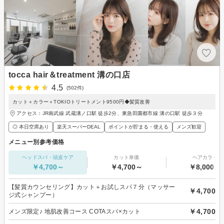
tocca hair＆treatment 溝の口店
4.5
(502件)
カット＋カラー＋TOKIOトリートメント9500円◆髪質改善
アクセス：JR南武線 武蔵溝ノ口駅 徒歩2分、東急田園都市線 溝の口駅 徒歩３分
◎ 本日空席あり
楽天スーパーDEAL
ポイントが貯まる・使える
メンズ歓迎
メニュー別参考価格
ヘッドスパ・頭皮ケア
カット単価
ヘアカラー
￥4,700～
￥4,700～
￥8,000～
【髪質カウンセリング】カット＋お試しスパ７分（マッサー
￥4,700
ジ式シャンプー）
￥4,700
メンズ限定♪ 地肌改善コース COTAスパ×カット