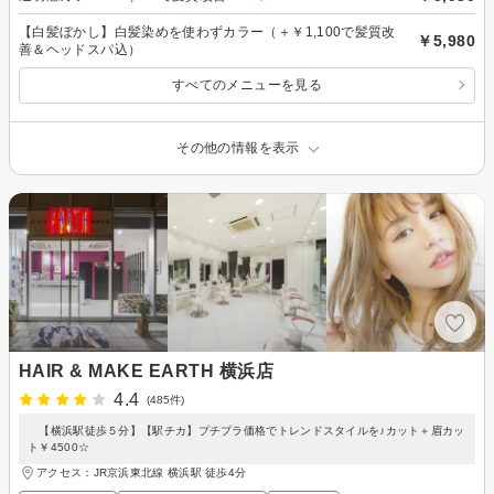
【白髪ぼかし】白髪染めを使わずカラー（＋￥1,100で髪質改
￥5,980
善＆ヘッドスパ込）
すべてのメニューを見る
その他の情報を表示
HAIR & MAKE EARTH 横浜店
4.4
(485件)
【横浜駅徒歩５分】【駅チカ】プチプラ価格でトレンドスタイルを♪カット＋眉カッ
ト￥4500☆
アクセス：JR京浜東北線 横浜駅 徒歩4分