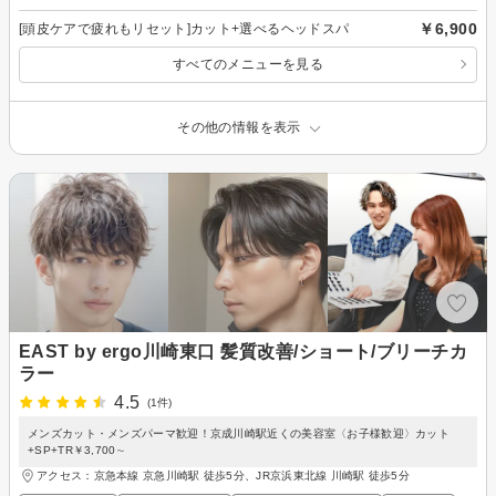
￥6,900
[頭皮ケアで疲れもリセット]カット+選べるヘッドスパ
すべてのメニューを見る
その他の情報を表示
EAST by ergo川崎東口 髪質改善/ショート/ブリーチカ
ラー
4.5
(1件)
メンズカット・メンズパーマ歓迎！京成川崎駅近くの美容室〈お子様歓迎〉カット
+SP+TR￥3,700∼
アクセス：京急本線 京急川崎駅 徒歩5分、JR京浜東北線 川崎駅 徒歩5分