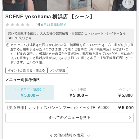
SCENE yokohama 横浜店 【シーン】
-
(-件)
6月24日掲載開始
安いで失敗する前に。大人女性の髪質改善・白髪ぼかし・ショート・レイヤーなら
SCENEで決まり
アクセス：横浜駅きた西口から徒歩3分。鶴屋橋を渡っていただき、右に曲がり少し直
進すると横断歩道がありそのまま渡って頂くと右手に【弥平鶴屋町店】がございま
す。ビルの２階。、横浜駅きた西口から徒歩3分。鶴屋橋を渡っていただき、右に曲が
り少し直進すると横断歩道がありそのまま渡って頂くと右手に【弥平鶴屋町店】がご
ざいます。ビルの２階。
ポイントが貯まる・使える
メンズ歓迎
メニュー別参考価格
ヘッドスパ・頭皮ケア
カット単価
ヘアカラー
￥5,000～
￥5,000～
￥5,800～
￥5,000
【男女兼用】カット＋スパシャンプーor/クイックTR ￥5000
すべてのメニューを見る
その他の情報を表示