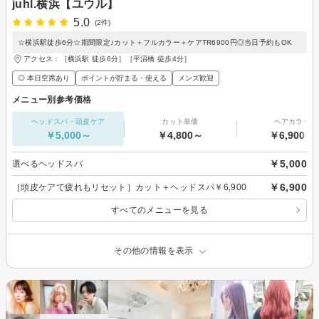
juhl.横浜【ユウル】
5.0
(2件)
☆横浜駅徒歩6分☆期間限定♪カット＋フルカラー＋ケアTR6900円◎当日予約もOK
アクセス：［横浜駅 徒歩6分］［平沼橋 徒歩4分］
◎ 本日空席あり
ポイントが貯まる・使える
メンズ歓迎
メニュー別参考価格
ヘッドスパ・頭皮ケア
カット単価
ヘアカラー
￥5,000～
￥4,800～
￥6,900～
￥5,000
選べるヘッドスパ
￥6,900
［頭皮ケアで疲れもリセット］カット＋ヘッドスパ￥6,900
すべてのメニューを見る
その他の情報を表示