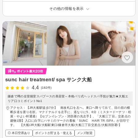
その他の情報を表示
sunc hair treatment/ spa サンク大船
4.4
(182件)
鎌倉で噂の全室個室スパブースの美容室～本格バリ式ヘッドスパ手技が魅力★大船エ
リア口コミポイントNo1
アクセス：【JR大船駅徒歩7分】 南改札口を左へ。東口へ降りて出て、目の前の横
断歩道を渡り右折。マクドナルドを左手に、道なりに5、6分（ミスタードーナツ・松
屋・やよい軒通過）【セブンイレブン・消防署の先左手】、「大船三丁目」交差点の
建物1階】入口に白字にハサミのマークの看板「SUNC HAIR TR /SPA」が目印で
す。 【大船/JR大船/大船駅東口/鎌倉市大船/大船三丁目交差点/大船消防署/】
◎ 本日空席あり
ポイントが貯まる・使える
メンズ歓迎