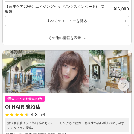
【頭皮ケア20分】エイジングヘッドスパ(スタンダード)＋炭
￥6,000
酸泉
すべてのメニューを見る
その他の情報を表示
Of HAIR 鷺沼店
4.8
(6件)
鷺沼駅徒歩１分☆透明感のあるカラーリングをご提案！再現性の高い手入れのしやす
いカットをご提供♪