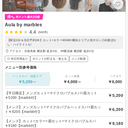
Aula by marbles
4.4
(340件)
【駅近3分＆当日予約OK】カット+カラー¥6980!横浜エリア人気サロン◎白髪ぼか
し・ハイライトも!
アクセス：京急本線 横浜駅 徒歩3分、JR横浜線 横浜駅 徒歩3分
◎ 本日空席あり
ポイントが貯まる・使える
メンズ歓迎
メニュー別参考価格
ヘッドスパ・頭皮ケア
カット単価
ヘアカラー
￥5,200～
￥4,000～
￥6,000～
【平日限定】メンズカット+マイクロバブルスパ+眉カット
￥5,200
￥5200【marbb付】
【メンズ】メンズカット+マイクロバブルヘッドスパ+眉カッ
￥6,200
ト￥6200【marbb付】
【メンズ】カット+カラー+眉カット+マイクロバブルスパ
￥9,180
￥9180【marbb付】