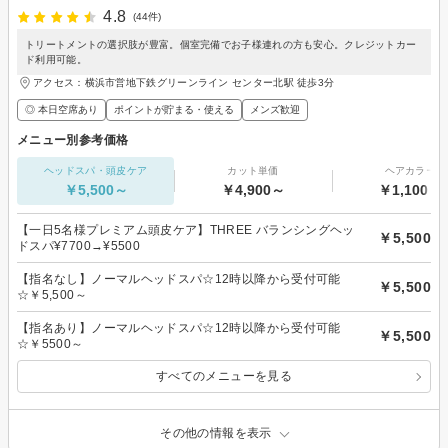
4.8
(44件)
トリートメントの選択肢が豊富。個室完備でお子様連れの方も安心。クレジットカー
ド利用可能。
アクセス：横浜市営地下鉄グリーンライン センター北駅 徒歩3分
◎ 本日空席あり
ポイントが貯まる・使える
メンズ歓迎
メニュー別参考価格
ヘッドスパ・頭皮ケア
カット単価
ヘアカラー
￥5,500～
￥4,900～
￥1,100～
【一日5名様プレミアム頭皮ケア】THREE バランシングヘッ
￥5,500
ドスパ¥7700→¥5500
【指名なし】ノーマルヘッドスパ☆12時以降から受付可能
￥5,500
☆￥5,500～
【指名あり】ノーマルヘッドスパ☆12時以降から受付可能
￥5,500
☆￥5500～
すべてのメニューを見る
その他の情報を表示