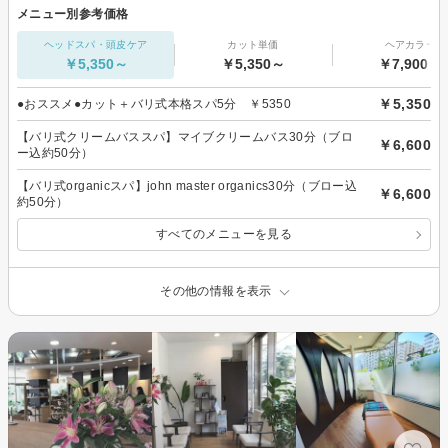
メニュー別参考価格
ヘッドスパ・頭皮ケア
カット単価
ヘアカラー
￥5,350～
￥5,350～
￥7,900～
￥5,350
●おススメ●カット＋バリ式本格スパ5分 ￥5350
【バリ式クリームバススパ】マイブクリームバス30分（ブロ
￥6,600
ー込約50分）
【バリ式organicスパ】john master organics30分（ブロー込
￥6,600
約50分）
すべてのメニューを見る
その他の情報を表示