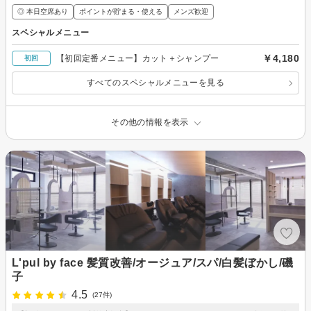
◎ 本日空席あり
ポイントが貯まる・使える
メンズ歓迎
スペシャルメニュー
￥4,180
【初回定番メニュー】カット＋シャンプー
初回
すべてのスペシャルメニューを見る
その他の情報を表示
L'pul by face 髪質改善/オージュア/スパ/白髪ぼかし/磯
子
4.5
(27件)