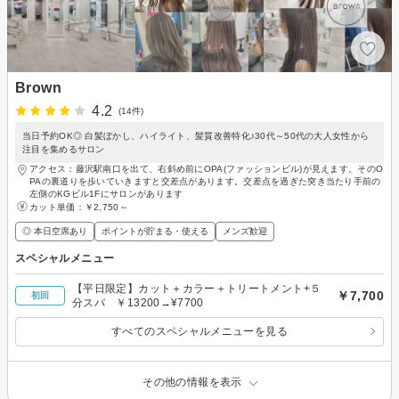
Brown
4.2
(14件)
当日予約OK◎ 白髪ぼかし、ハイライト、髪質改善特化♪30代～50代の大人女性から
注目を集めるサロン
アクセス：藤沢駅南口を出て、右斜め前にOPA(ファッションビル)が見えます。そのO
PAの裏道りを歩いていきますと交差点があります。交差点を過ぎた突き当たり手前の
左側のKGビル1Fにサロンがあります
カット単価：
￥2,750～
◎ 本日空席あり
ポイントが貯まる・使える
メンズ歓迎
スペシャルメニュー
【平日限定】カット＋カラー＋トリートメント+５
￥7,700
初回
分スパ ￥13200→¥7700
すべてのスペシャルメニューを見る
その他の情報を表示