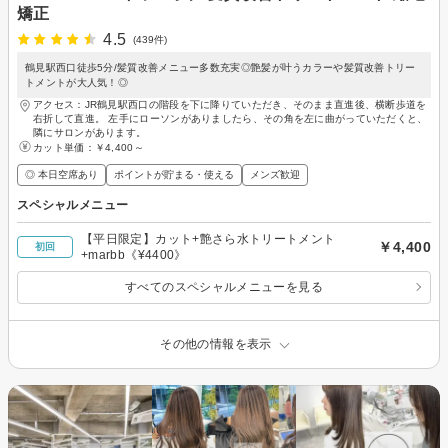
矯正
4.5
(439件)
鶴見駅西口徒歩5分/髪質改善メニュー多数充実◎艶髪が叶うカラーや髪質改善トリー
トメントが大人気！◎
アクセス：JR鶴見駅西口の階段を下に降りていただき、そのまま直進後、横断歩道を
右折して直進。 左手にローソンがありましたら、その角を左に曲がっていただくと、
隣にサロンがあります。
カット単価：
￥4,400～
◎ 本日空席あり
ポイントが貯まる・使える
メンズ歓迎
スペシャルメニュー
【平日限定】カット+艶さら水トリートメント
￥4,400
初回
+marbb《¥4400》
すべてのスペシャルメニューを見る
その他の情報を表示