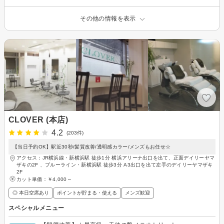
その他の情報を表示
CLOVER (本店)
4.2
(203件)
【当日予約OK】駅近30秒/髪質改善/透明感カラー/メンズもお任せ☆
アクセス：JR横浜線・新横浜駅 徒歩1分 横浜アリーナ出口を出て、正面デイリーヤマ
ザキの2F 、ブルーライン・新横浜駅 徒歩3分 A3出口を出て左手のデイリーヤマザキ
2F
カット単価：
￥4,000～
◎ 本日空席あり
ポイントが貯まる・使える
メンズ歓迎
スペシャルメニュー