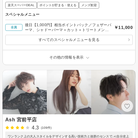
楽天スーパーDEAL
ポイントが貯まる・使える
メンズ歓迎
スペシャルメニュー
後日【1,000円】相当ポイントバック／フェザーパ
￥11,000
全員
ーマ、シャドーパーマ＋カット＋トリートメント
￥11,000
すべてのスペシャルメニューを見る
その他の情報を表示
Ash 宮前平店
4.3
(109件)
ワンランク上の大人スタイルをデザインする高い技術力と抜群のセンスで,≪自分史上