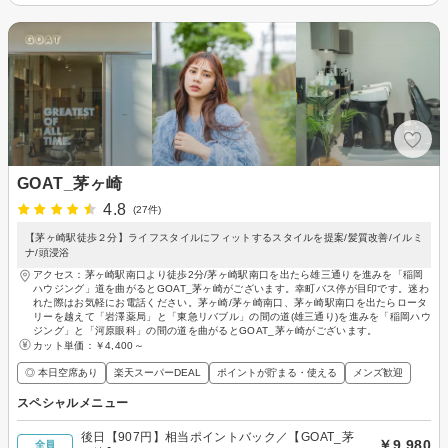
GOAT_茅ヶ崎
4.8
(27件)
【茅ヶ崎駅徒歩２分】ライフスタイルにフィットするスタイルを提案/髪質改善/イルミ
ナ/頭浸浴
アクセス：茅ヶ崎駅南口より徒歩2分/茅ヶ崎駅南口を出たら雄三通りを進みを「稲岡
ハウジング」道を曲がるとGOAT_茅ヶ崎がございます。幸町バス停が目印です。迷わ
れた際はお気軽にお電話ください。茅ヶ崎/茅ヶ崎南口、茅ヶ崎駅南口を出たらロータ
リーを越えて「岩澤薬局」と「東急リバブル」の間の道(雄三通り)を進みを「稲岡ハウ
ジング」と「河原眼科」の間の道を曲がるとGOAT_茅ヶ崎がございます。
カット単価：
￥4,400～
◎ 本日空席あり
楽天スーパーDEAL
ポイントが貯まる・使える
メンズ歓迎
スペシャルメニュー
後日【907円】相当ポイントバック／【GOAT_茅
￥9,980
全員