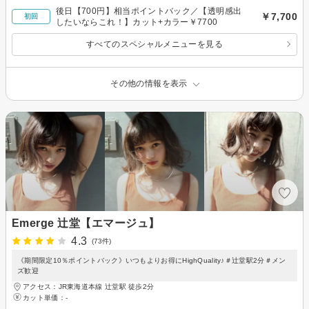
後日【700円】相当ポイントバック／【透明感出
￥7,700
初回
したいならこれ！】カット+カラー￥7700
すべてのスペシャルメニューを見る
その他の情報を表示
Emerge 辻堂【エマージュ】
4.3
(73件)
《期間限定10％ポイントバック》いつもよりお得にHighQuality♪＃辻堂駅2分＃メン
ズ歓迎
アクセス：JR東海道本線 辻堂駅 徒歩2分
カット単価：
-