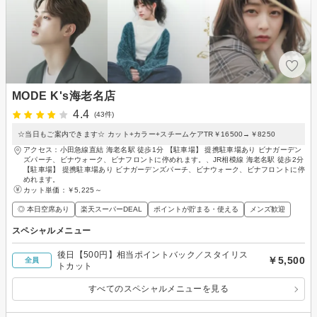
MODE K's海老名店
4.4
(43件)
☆当日もご案内できます☆ カット+カラー+スチームケアTR￥16500→￥8250
アクセス：小田急線直結 海老名駅 徒歩1分 【駐車場】 提携駐車場あり ビナガーデン
ズパーチ、ビナウォーク、ビナフロントに停めれます。、JR相模線 海老名駅 徒歩2分
【駐車場】 提携駐車場あり ビナガーデンズパーチ、ビナウォーク、ビナフロントに停
めれます。
カット単価：
￥5,225～
◎ 本日空席あり
楽天スーパーDEAL
ポイントが貯まる・使える
メンズ歓迎
スペシャルメニュー
後日【500円】相当ポイントバック／スタイリス
￥5,500
全員
トカット
すべてのスペシャルメニューを見る