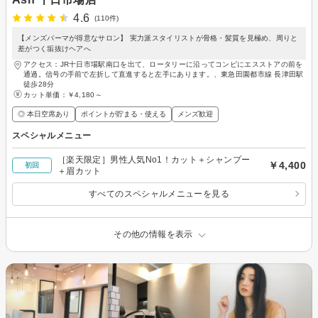
4.6
(110件)
【メンズパーマが得意なサロン】 実力派スタイリストが骨格・髪質を見極め、周りと
差がつく垢抜けヘアへ
アクセス：JR十日市場駅南口を出て、ロータリーに沿ってコンビにエスストアの前を
通過。信号の手前で左折して直進すると左手にあります。、東急田園都市線 長津田駅
徒歩28分
カット単価：
￥4,180～
◎ 本日空席あり
ポイントが貯まる・使える
メンズ歓迎
スペシャルメニュー
［楽天限定］男性人気No1！カット＋シャンプー
￥4,400
初回
＋眉カット
すべてのスペシャルメニューを見る
その他の情報を表示