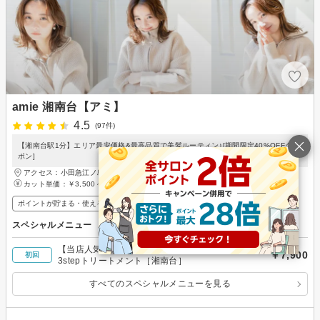
amie 湘南台【アミ】
4.5
(97件)
【湘南台駅1分】エリア最安価格&最高品質で美髪ルーティン♪[期間限定40%OFFクー
ポン]
アクセス：小田急江ノ島線 湘南台駅 徒歩1分
カット単価：
￥3,500～
ポイントが貯まる・使える
メンズ歓迎
スペシャルメニュー
【当店人気No1♪】カット＋ケアカラー＋超音波
￥7,900
初回
3stepトリートメント［湘南台］
すべてのスペシャルメニューを見る