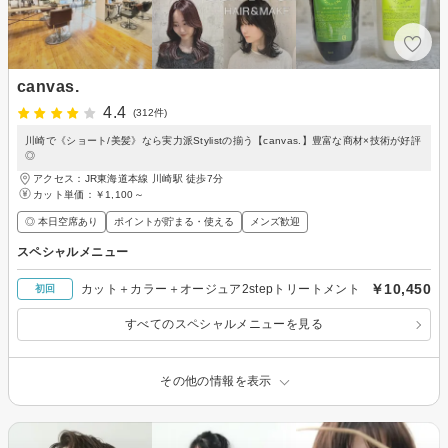
canvas.
4.4
(312件)
川崎で《ショート/美髪》なら実力派Stylistの揃う【canvas.】豊富な商材×技術が好評
◎
アクセス：JR東海道本線 川崎駅 徒歩7分
カット単価：
￥1,100～
◎ 本日空席あり
ポイントが貯まる・使える
メンズ歓迎
スペシャルメニュー
￥10,450
カット＋カラー＋オージュア2stepトリートメント
初回
すべてのスペシャルメニューを見る
その他の情報を表示