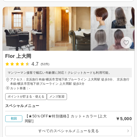
Flor 上大岡
4.7
(52件)
マンツーマン接客で幅広い年齢層に対応！クレジットカードも利用可能。
アクセス：京浜急行本線/横浜市営地下鉄ブルーライン 上大岡駅 徒歩3分、 京浜急行
本線/横浜市営地下鉄ブルーライン 上大岡駅 徒歩3分
カット単価：
-
ポイントが貯まる・使える
メンズ歓迎
スペシャルメニュー
【★50％OFF★特別価格】カット＋カラー [上大
￥5,000
初回
岡駅]
すべてのスペシャルメニューを見る