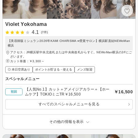
Violet Yokohama
4.1
(7件)
【美容師版ミシュラン2026年KAMI CHARISMA ∞受賞サロン】横浜駅直結NEWoMan
横浜
アクセス：JR横浜駅中央北改札または中央南改札からすぐ。NEWoMan横浜の3Fにご
ざいます。
カット単価：
￥3,300～
◎ 本日空席あり
ポイントが貯まる・使える
メンズ歓迎
スペシャルメニュー
【人気No.1】カット＋アメイジアカラー＋【ホー
￥16,500
初回
ムケア】TOKIOミニTR￥16,500
すべてのスペシャルメニューを見る
その他の情報を表示