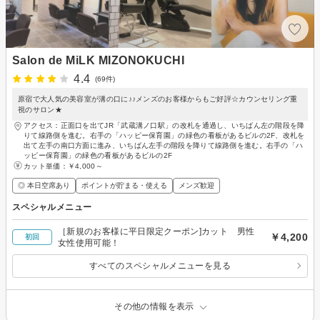
Salon de MiLK MIZONOKUCHI
4.4
(69件)
原宿で大人気の美容室が溝の口に♪♪メンズのお客様からもご好評☆カウンセリング重
視のサロン★
アクセス：正面口を出てJR「武蔵溝ノ口駅」の改札を通過し、いちばん左の階段を降
りて線路側を進む。右手の「ハッピー保育園」の緑色の看板があるビルの2F、改札を
出て左手の南口方面に進み、いちばん左手の階段を降りて線路側を進む。右手の「ハ
ッピー保育園」の緑色の看板があるビルの2F
カット単価：
￥4,000～
◎ 本日空席あり
ポイントが貯まる・使える
メンズ歓迎
スペシャルメニュー
［新規のお客様に平日限定クーポン]カット 男性
￥4,200
初回
女性使用可能！
すべてのスペシャルメニューを見る
その他の情報を表示