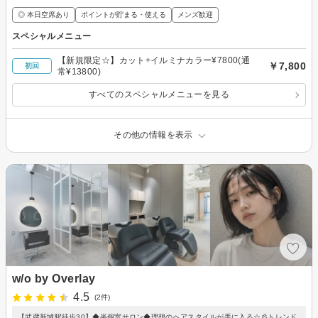
◎ 本日空席あり
ポイントが貯まる・使える
メンズ歓迎
スペシャルメニュー
【新規限定☆】カット+イルミナカラー¥7800(通
￥7,800
初回
常¥13800)
すべてのスペシャルメニューを見る
その他の情報を表示
w/o by Overlay
4.5
(2件)
【武蔵新城駅徒歩30】◆半個室サロン◆理想のヘアスタイルが手に入る☆彡トレンド