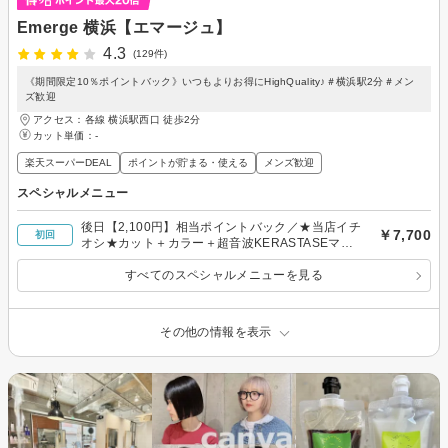
Emerge 横浜【エマージュ】
4.3
(129件)
《期間限定10％ポイントバック》いつもよりお得にHighQuality♪＃横浜駅2分＃メン
ズ歓迎
アクセス：各線 横浜駅西口 徒歩2分
カット単価：
-
楽天スーパーDEAL
ポイントが貯まる・使える
メンズ歓迎
スペシャルメニュー
後日【2,100円】相当ポイントバック／★当店イチ
￥7,700
初回
オシ★カット＋カラー＋超音波KERASTASEマス
クTr ￥7,700
すべてのスペシャルメニューを見る
その他の情報を表示