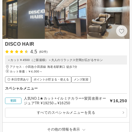
DISCO HAIR
4.5
(82件)
＜カット￥4500（ご新規様）＞大人のリラックス空間が広がるサロン
アクセス：小田急小田原線 海老名駅東口 徒歩7分
カット単価：
￥4,000～
◎ 本日空席あり
ポイントが貯まる・使える
メンズ歓迎
スペシャルメニュー
人気NO.1★カット+イルミナカラー+髪質改善オー
￥16,250
初回
ジュアTR ¥19250→¥16250
すべてのスペシャルメニューを見る
その他の情報を表示