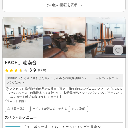
その他の情報を表示
FACE。港南台
3.9
(19件)
お客様1人ひとりに合わせた似合わせstyleが◎髪質改善/ショートカット/ヘッドスパ/
メンズカット
アクセス：根岸線港南台駅の改札出て直ぐ！目の前のコンビニエンスストア「NEW D
AYS」のとなりの階段上って２階です。【/髪質改善/ヘッドスパ/メンズ/ブリーチ/メン
ズ/ショートボブ/白髪ぼかし/ショート】
カット単価：
-
◎ 本日空席あり
ポイントが貯まる・使える
メンズ歓迎
スペシャルメニュー
「クーポンに迷ったら」カウンセリングで最適な