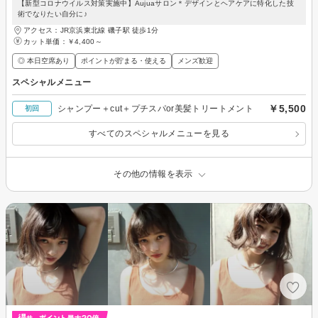
【新型コロナウイルス対策実施中】Aujuaサロン＊デザインとヘアケアに特化した技
術でなりたい自分に♪
アクセス：JR京浜東北線 磯子駅 徒歩1分
カット単価：
￥4,400～
◎ 本日空席あり
ポイントが貯まる・使える
メンズ歓迎
スペシャルメニュー
￥5,500
シャンプー＋cut＋プチスパor美髪トリートメント
初回
すべてのスペシャルメニューを見る
その他の情報を表示