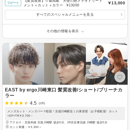
【髪質改善】☆最高級 天使の艶メテオトリート
￥13,000
リピート
メント＋カット＋カラー ¥13000
すべてのスペシャルメニューを見る
その他の情報を表示
EAST by ergo川崎東口 髪質改善/ショート/ブリーチカ
ラー
4.5
(1件)
メンズカット・メンズパーマ歓迎！京成川崎駅近くの美容室〈お子様歓迎〉カット
+SP+TR￥3,700∼
アクセス：京急本線 京急川崎駅 徒歩5分、JR京浜東北線 川崎駅 徒歩5分
カット単価：
￥3,300～