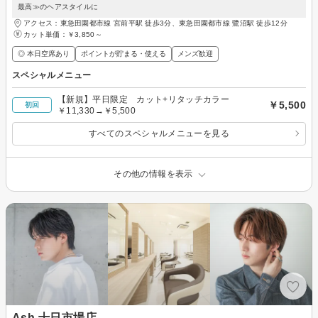
最高≫のヘアスタイルに
アクセス：東急田園都市線 宮前平駅 徒歩3分、東急田園都市線 鷺沼駅 徒歩12分
カット単価：
￥3,850～
◎ 本日空席あり
ポイントが貯まる・使える
メンズ歓迎
スペシャルメニュー
【新規】平日限定 カット+リタッチカラー
￥5,500
初回
￥11,330→￥5,500
すべてのスペシャルメニューを見る
その他の情報を表示
Ash 十日市場店