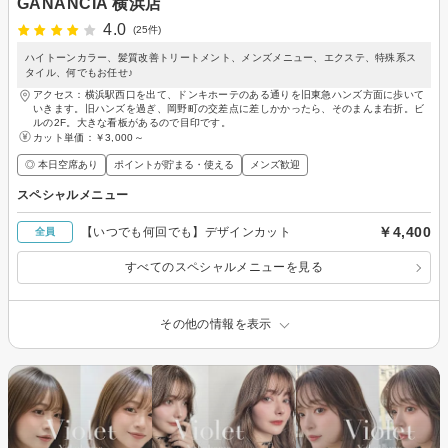
GANANCIA 横浜店
4.0
(25件)
ハイトーンカラー、髪質改善トリートメント、メンズメニュー、エクステ、特殊系ス
タイル、何でもお任せ♪
アクセス：横浜駅西口を出て、ドンキホーテのある通りを旧東急ハンズ方面に歩いて
いきます。旧ハンズを過ぎ、岡野町の交差点に差しかかったら、そのまんま右折。ビ
ルの2F。大きな看板があるので目印です。
カット単価：
￥3,000～
◎ 本日空席あり
ポイントが貯まる・使える
メンズ歓迎
スペシャルメニュー
￥4,400
【いつでも何回でも】デザインカット
全員
すべてのスペシャルメニューを見る
その他の情報を表示