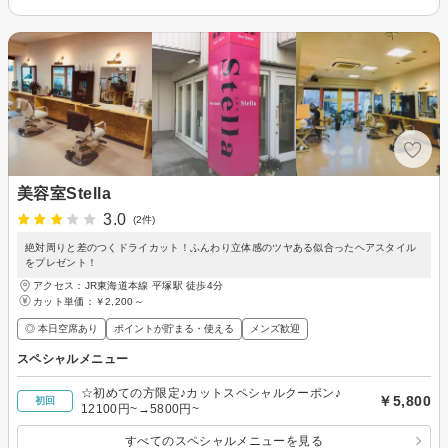
美容室Stella
3.0
(2件)
絶対周りと差のつくドライカット！ふんわり立体感のツヤある似合ったヘアスタイル
をプレゼント！
アクセス：JR東海道本線 平塚駅 徒歩4分
カット単価：
￥2,200～
◎ 本日空席あり
ポイントが貯まる・使える
メンズ歓迎
スペシャルメニュー
☆初めての方限定♪カットスペシャルクーポン♪
￥5,800
初回
12100円~→5800円~
すべてのスペシャルメニューを見る