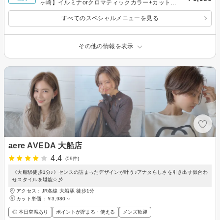
ヶ崎】イルミナorクロマティックカラー+カット
+システムTr 13,200→
すべてのスペシャルメニューを見る
その他の情報を表示
aere AVEDA 大船店
4.4
(59件)
《大船駅徒歩1分♪》センスの詰まったデザインが叶う♪アナタらしさを引き出す似合わ
せスタイルを堪能☆彡
アクセス：JR各線 大船駅 徒歩1分
カット単価：
￥3,980～
◎ 本日空席あり
ポイントが貯まる・使える
メンズ歓迎