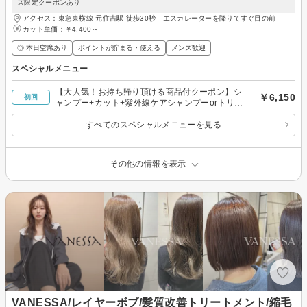
ズ限定クーポンあり
アクセス：東急東横線 元住吉駅 徒歩30秒 エスカレーターを降りてすぐ目の前
カット単価：
￥4,400～
◎ 本日空席あり
ポイントが貯まる・使える
メンズ歓迎
スペシャルメニュー
【大人気！お持ち帰り頂ける商品付クーポン】シ
￥6,150
初回
ャンプー+カット+紫外線ケアシャンプーorトリー
トメント
すべてのスペシャルメニューを見る
その他の情報を表示
VANESSA/レイヤーボブ/髪質改善トリートメント/縮毛