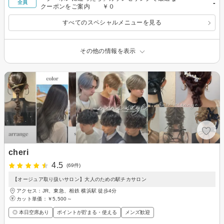
-
全員
クーポンをご案内 ￥０
すべてのスペシャルメニューを見る
その他の情報を表示
cheri
4.5
(69件)
【オージュア取り扱いサロン】大人のための駅チカサロン
アクセス：JR、東急、相鉄 横浜駅 徒歩4分
カット単価：
￥5,500～
◎ 本日空席あり
ポイントが貯まる・使える
メンズ歓迎