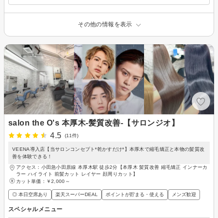
その他の情報を表示
salon the O's 本厚木-髪質改善-【サロンジオ】
4.5
(11件)
VEENA導入店【当サロンコンセプト*乾かすだけ*】本厚木で縮毛矯正と本物の髪質改
善を体験できる！
アクセス：小田急小田原線 本厚木駅 徒歩2分【本厚木 髪質改善 縮毛矯正 インナーカ
ラー ハイライト 前髪カット レイヤー 顔周りカット】
カット単価：
￥2,000～
◎ 本日空席あり
楽天スーパーDEAL
ポイントが貯まる・使える
メンズ歓迎
スペシャルメニュー