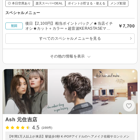
◎ 本日空席あり
楽天スーパーDEAL
ポイントが貯まる・使える
メンズ歓迎
スペシャルメニュー
後日【2,100円】相当ポイントバック／★当店イチ
￥7,700
初回
オシ★カット＋カラー＋超音波KERASTASEマス
クTr ￥7,700
すべてのスペシャルメニューを見る
その他の情報を表示
Ash 元住吉店
4.5
(166件)
【年間1万人以上が来店】駅徒歩0秒 K-POPアイドルのヘアメイク在籍サロン☆メン