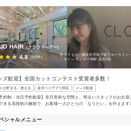
UD HAIR
(クラウドヘアー)
アクセス：横浜市営地下鉄ブルーライン 
4.8
(90件)
ライン センター南駅 徒歩3分
ンズ歓迎】全国カットコンテスト受賞者多数！
トが貯まる・使える
楽天ペイアプリ対応
メンズ歓迎
予約制・当日予約歓迎】非日常的な空間と、明るいスタッフがお出迎
できる高技術の施術で、お客様一人ひとりの「なりたい」を叶えます
ペシャルメニュー