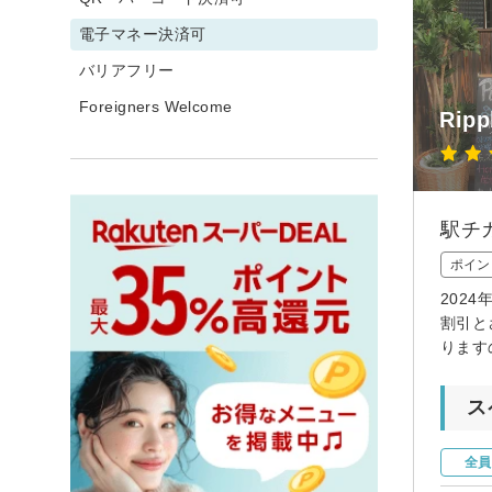
電子マネー決済可
バリアフリー
Foreigners Welcome
Rip
駅チ
ポイン
202
割引と
ります
ス
全員