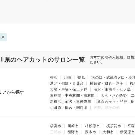
おすすめ順や人気順、価格
川県のヘアカットのサロン一覧
ださい。
横浜
川崎
鶴見
溝の口・武蔵溝ノ口・高
港北・都筑・青葉台
横須賀・鎌倉・逗子
桜
大船・戸塚・保土ヶ谷
藤沢・湘南台・江ノ島
リアから探す
東林間・中央林間・南林間
大和・さがみ野・二
新横浜・菊名・東神奈川
新百合ヶ丘・登戸・稲
小田原・鴨宮・国府津
神奈川県その他
横浜市
川崎市
相模原市
横須賀市
平塚
三浦市
秦野市
厚木市
大和市
伊勢原市