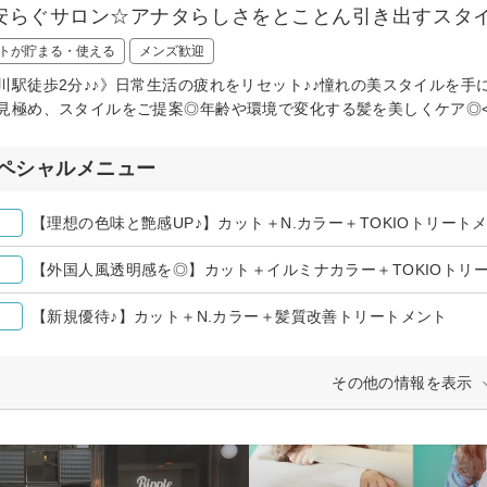
安らぐサロン☆アナタらしさをとことん引き出すスタ
トが貯まる・使える
メンズ歓迎
川駅徒歩2分♪♪》日常生活の疲れをリセット♪♪憧れの美スタイルを
見極め、スタイルをご提案◎年齢や環境で変化する髪を美しくケア◎
ペシャルメニュー
【理想の色味と艶感UP♪】カット＋N.カラー＋TOKIOトリート
【外国人風透明感を◎】カット＋イルミナカラー＋TOKIOトリ
【新規優待♪】カット＋N.カラー＋髪質改善トリートメント
その他の情報を表示