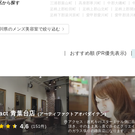
区から探す
三浦郡葉山町
高座郡寒川町
中郡大磯町
足柄上郡松田町
足柄上郡山北町
足柄上郡開
足柄下郡湯河原町
愛甲郡愛川町
愛甲郡清川
川県のメンズ美容室で絞り込む
おすすめ順 (PR優先表示)
ifact 青葉台店
(アーティファクトアオバダイテン)
アクセス：改札をバスターミナル側に
4.6
(151件)
頂き、そのまま真っ直ぐ歩くとクリエ
のガラス張りの路面店になります。、東