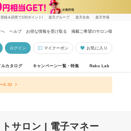
登録＆回答で100ポイント!
楽天グループ
楽天生命
楽天市場
方へ
ヘルプ
お得な情報を受け取る
掲載ご希望のサロン様
ログイン
マイクーポン
お気に入り
イルカタログ
キャンペーン一覧・特集
Raku Lab
5:30
トサロン | 電子マネー