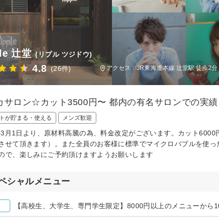
ple 辻堂
(リプル ツジドウ)
4.8
(26件)
アクセス：JR東海道本線 辻堂駅 徒歩2分
カサロン☆カット3500円〜 都内の有名サロンでの実
トが貯まる・使える
メンズ歓迎
4年3月1日より、原材料高騰の為、料金改定がございます。カット6000
させて頂きます）。また全員のお客様に標準でマイクロバブルを使っ
ので、楽しみにご予約頂けますようお願いします
ペシャルメニュー
【高校生、大学生、専門学生限定】8000円以上のメニューから1