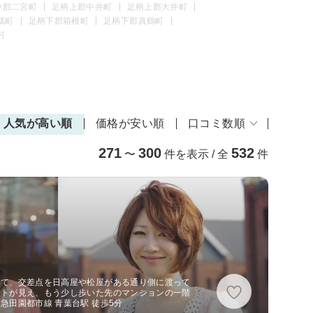
中郡二宮町
足柄上郡中井町
足柄上郡大井町
成町
足柄下郡箱根町
足柄下郡真鶴町
村
人気が高い順
価格が安い順
口コミ数順
271
300
532
〜
件を表示 / 全
件
出て、交差点を日高屋や松屋がある通り側に渡って
イトが見え、もう少し歩いた先のマンションの一階
急田園都市線 青葉台駅 徒歩5分