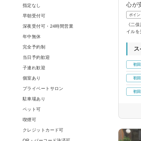
心が
指定なし
ポイン
早朝受付可
《二俣
深夜受付可・24時間営業
イルを
年中無休
完全予約制
ス
当日予約歓迎
初回
子連れ歓迎
個室あり
初回
プライベートサロン
初回
駐車場あり
ペット可
喫煙可
クレジットカード可
QR・バーコード決済可