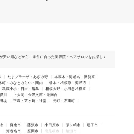
が安い順などから、条件に合った美容院・ヘアサロンをお探しく
津
たまプラーザ・あざみ野
本厚木・海老名・伊勢原
木町・みなとみらい・関内
橋本・相模原・淵野辺
武蔵小杉・日吉・綱島
相模大野・小田急相模原
俣川
上大岡・金沢文庫・港南台
田堤
平塚・茅ヶ崎・辻堂
元町・石川町
市
鎌倉市
藤沢市
小田原市
茅ヶ崎市
逗子市
海老名市
座間市
南足柄市
綾瀬市