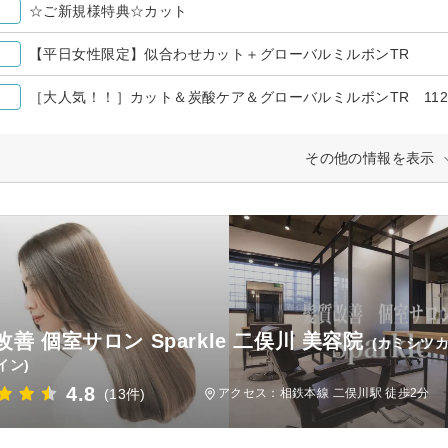
☆ご新規様特典☆カット
【平日女性限定】似合わせカット＋グローバルミルボンTR
［大人気！！］カット＆炭酸ケア＆グローバルミルボンTR 112
その他の情報を表示
善 個室サロン Sparkle 二俣川 美容院
(カミシツ
イン)
4.8
(13件)
アクセス：相鉄本線 二俣川駅 徒歩2分