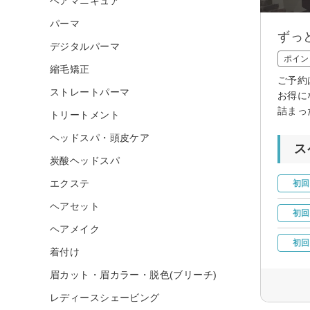
ヘアマニキュア
パーマ
ずっ
デジタルパーマ
ポイン
縮毛矯正
ご予約
ストレートパーマ
お得に
詰まっ
トリートメント
ヘッドスパ・頭皮ケア
ス
炭酸ヘッドスパ
エクステ
初回
ヘアセット
初回
ヘアメイク
初回
着付け
眉カット・眉カラー・脱色(ブリーチ)
レディースシェービング