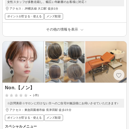
女性スタッフが多数在籍し、幅広い年齢層のお客様に対応！
アクセス：JR横浜線 大口駅 徒歩1分
ポイントが貯まる・使える
メンズ歓迎
その他の情報を表示
Non.【ノン】
-
(-件)
☆訪問美容☆サロンに行けない方へのご自宅や施設様にお伺いさせていただきます♪
アクセス：東急田園都市線 長津田駅 徒歩15分
ポイントが貯まる・使える
メンズ歓迎
スペシャルメニュー