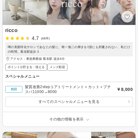
ricco
4.7
(48件)
噂の美髪特化サロンであなたの髪に、唯一無二の輝きを!!誰にも邪魔されない、私だけ
の時間。菊名駅徒歩３
アクセス：東急東横線 菊名駅 徒歩4分
ポイントが貯まる・使える
メンズ歓迎
スペシャルメニュー
髪質改善2stepコアトリートメント＋カット＋プチ
￥8,000
初回
スパ11000→8000
すべてのスペシャルメニューを見る
その他の情報を表示