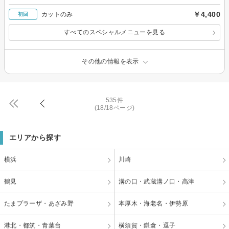
￥4,400
カットのみ
初回
すべてのスペシャルメニューを見る
その他の情報を表示
535件
(18/18ページ)
エリアから探す
横浜
川崎
鶴見
溝の口・武蔵溝ノ口・高津
たまプラーザ・あざみ野
本厚木・海老名・伊勢原
港北・都筑・青葉台
横須賀・鎌倉・逗子