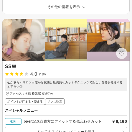
その他の情報を表示
SSW
4.0
(1件)
心が安らぐサロン☆確かな技術と圧倒的なカットテクニックで新しい自分を発見する
お手伝い◎
アクセス：各線 横浜駅 徒歩7分
ポイントが貯まる・使える
メンズ歓迎
スペシャルメニュー
￥6,160
open記念◎貴方にフィットする似合わせカット
初回
すべてのスペシャルメニューを見る