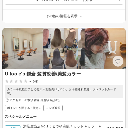
その他の情報を表示
U too e's 鎌倉 髪質改善/美髪カラー
-
(-件)
カラーを気軽に楽しめる大人女性向けサロン。お子様連れ歓迎、クレジットカード
可。
アクセス：JR横須賀線 鎌倉駅 徒歩2分
ポイントが貯まる・使える
メンズ歓迎
スペシャルメニュー
満足度当店No.1うるつや高級＊カット＋カラー＋