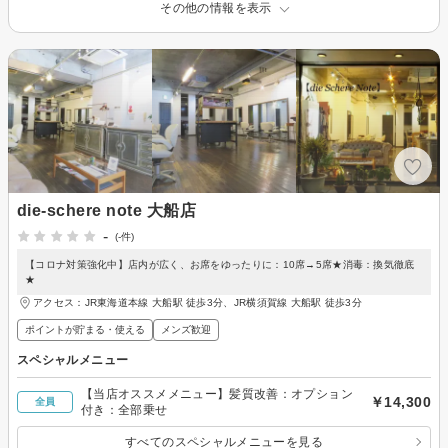
その他の情報を表示
die-schere note 大船店
-
(-件)
【コロナ対策強化中】店内が広く、お席をゆったりに：10席→5席★消毒：換気徹底
★
アクセス：JR東海道本線 大船駅 徒歩3分、JR横須賀線 大船駅 徒歩3分
ポイントが貯まる・使える
メンズ歓迎
スペシャルメニュー
【当店オススメメニュー】髪質改善：オプション
￥14,300
全員
付き：全部乗せ
すべてのスペシャルメニューを見る