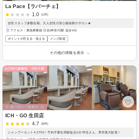
La Pace【ラパーチェ】
1.0
(1件)
女性スタッフ多数在籍。大人女性の安心感抜群のサロン★
アクセス：東急東横線 日吉(神奈川)駅 徒歩4分
ポイントが貯まる・使える
メンズ歓迎
その他の情報を表示
ICH・GO 生田店
4.7
(9件)
シャンプーカット￥2750！予約不要生田駅徒歩1分!学生さん、男性客大歓迎！