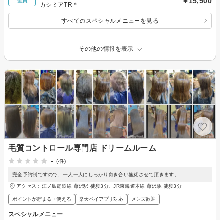
￥15,500
全員
カシミアTR＊
すべてのスペシャルメニューを見る
その他の情報を表示
毛質コントロール専門店 ドリームルーム
-
(-件)
完全予約制ですので、一人一人にしっかり向き合い施術させて頂きます。
アクセス：江ノ島電鉄線 藤沢駅 徒歩3分、JR東海道本線 藤沢駅 徒歩3分
ポイントが貯まる・使える
楽天ペイアプリ対応
メンズ歓迎
スペシャルメニュー