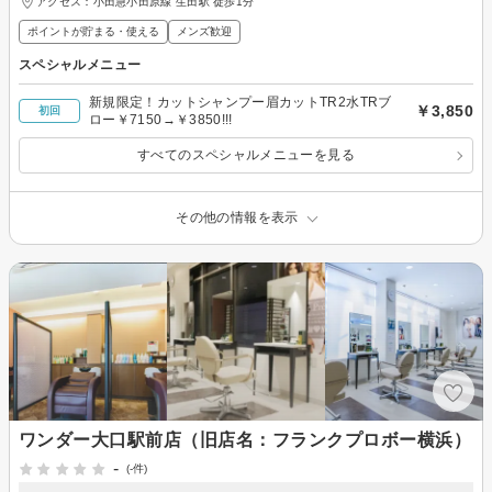
アクセス：小田急小田原線 生田駅 徒歩1分
ポイントが貯まる・使える
メンズ歓迎
スペシャルメニュー
新規限定！カットシャンプー眉カットTR2水TRブ
￥3,850
初回
ロー￥7150→￥3850!!!
すべてのスペシャルメニューを見る
その他の情報を表示
ワンダー大口駅前店（旧店名：フランクプロボー横浜）
-
(-件)