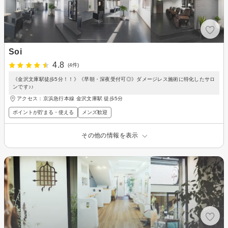
Soi
4.8
(4件)
《金沢文庫駅徒歩5分！！》《早朝・深夜受付可◎》ダメージレス施術に特化したサロ
ンです♪♪
アクセス：京浜急行本線 金沢文庫駅 徒歩5分
ポイントが貯まる・使える
メンズ歓迎
その他の情報を表示