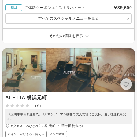
￥39,600
ご体験クーポンエキストラハビット
初回
すべてのスペシャルメニューを見る
その他の情報を表示
ALETTA 横浜元町
-
(-件)
《元町中華街駅徒歩2分♪♪》マンツーマン接客で大人女性にご支持。お子様連れも安
心。
アクセス：みなとみらい線 元町・中華街駅 徒歩2分
ポイントが貯まる・使える
メンズ歓迎