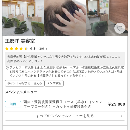
王都呼 美容室
4.6
(20件)
当日予約可【北久里浜アクセス◎】男女大歓迎！強く美しい本来の髪が蘇る！口コミ
高評価のヘアケアサロン！
アクセス：京浜急行線 北久里浜駅 徒歩8分 ≪アルマダ正規取扱店≫京急北久里浜駅
を降りて左にハックドラックがあるのでそこから線路沿いを歩いていただき134号線
沿いのスキ屋のある【池田踏切】を渡ってすぐ右側です。
ポイントが貯まる・使える
メンズ歓迎
スペシャルメニュー
頭皮・髪質改善美髪再生コース（羊水）（シャン
￥25,000
初回
プーブロー付き）＋カット＋頭皮診断付き
すべてのスペシャルメニューを見る