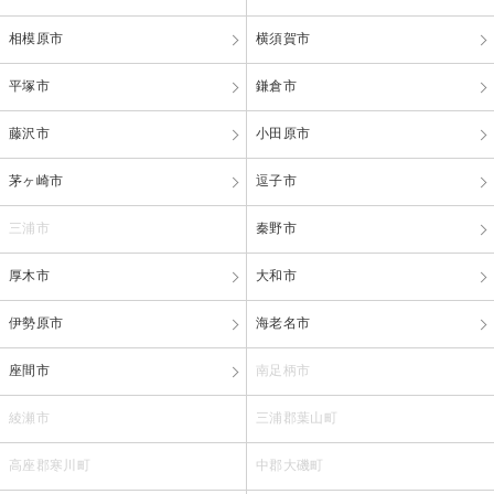
相模原市
横須賀市
平塚市
鎌倉市
藤沢市
小田原市
茅ヶ崎市
逗子市
三浦市
秦野市
厚木市
大和市
伊勢原市
海老名市
座間市
南足柄市
綾瀬市
三浦郡葉山町
高座郡寒川町
中郡大磯町