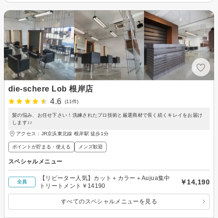
die-schere Lob 根岸店
4.6
(11件)
髪の悩み、お任せ下さい！洗練されたプロ技術と厳選商材で長く続くキレイをお届け
します♪♪
アクセス：JR京浜東北線 根岸駅 徒歩1分
ポイントが貯まる・使える
メンズ歓迎
スペシャルメニュー
【リピーター人気】カット＋カラー＋Aujua集中
￥14,190
全員
トリートメント￥14190
すべてのスペシャルメニューを見る