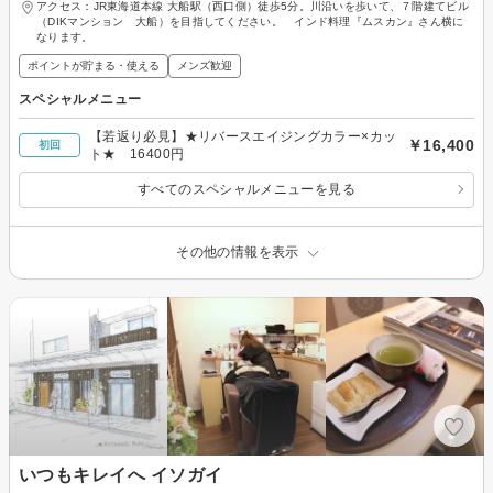
アクセス：JR東海道本線 大船駅（西口側）徒歩5分。川沿いを歩いて、７階建てビル
（DIKマンション 大船）を目指してください。 インド料理『ムスカン』さん横に
なります。
ポイントが貯まる・使える
メンズ歓迎
スペシャルメニュー
【若返り必見】★リバースエイジングカラー×カッ
￥16,400
初回
ト★ 16400円
すべてのスペシャルメニューを見る
その他の情報を表示
いつもキレイへ イソガイ