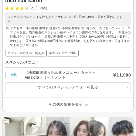
trico hair saron
4.1
(5件)
ワンランク上のキレイを叶えるヘアサロン♪※8月3日からtricoに店名が変わります。
※
アクセス：小田急線 秦野駅 徒歩2分 小田空秦野駅北口を出て、左に歩いてデイリーヤ
マザキを左。隣の茶色のマンション藤和ハイタウン秦野の２Fになります。、※専用の
駐車場がございません。近隣の駐車場をご利用して頂き30分100円（全額はご負担し
かねます。又支払い総額4200円以上のお客様対象）をお店から負担させて頂きますの
で予めご了承下さい
ポイントが貯まる・使える
楽天ペイアプリ対応
スペシャルメニュー
《地域最速導入記念新メニュー》カット＋
￥11,000
全員
Amatoraトリートメント
すべてのスペシャルメニューを見る
その他の情報を表示