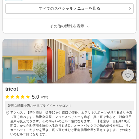
すべてのスペシャルメニューを見る
その他の情報を表示
tricot
5.0
(2件)
贅沢な時間を過ごせるプライベートサロン！
アクセス：【茅ケ崎駅 徒歩15分】南口の交番、ムラサキスポーツが見える通りを真
っ直ぐ進みます。徳洲会病院、マックスバリューを過ぎ、真っ直ぐ進むと、湘南信用
金庫が見えてきます。その向かいのビル二階になります。、【辻堂駅 自転車10分】
南口、かながわ信用金庫のある通りを進み、オートバックスの先の信号を右に。リン
ガーハット、たまやを過ぎ、真っ直ぐ進むと湘南信用金庫が見えてきます。その向か
いのビル二階になります。