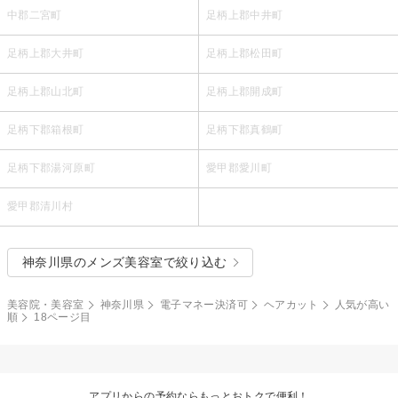
中郡二宮町
足柄上郡中井町
足柄上郡大井町
足柄上郡松田町
足柄上郡山北町
足柄上郡開成町
足柄下郡箱根町
足柄下郡真鶴町
足柄下郡湯河原町
愛甲郡愛川町
愛甲郡清川村
神奈川県のメンズ美容室で絞り込む
美容院・美容室
神奈川県
電子マネー決済可
ヘアカット
人気が高い
順
18ページ目
アプリからの予約ならもっとおトクで便利！