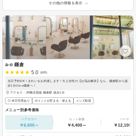
その他の情報を表示
a-o 鎌倉
5.0
(6件)
当日予約OK！きれいをお約束します！大人女性の【お悩み解決】なら、鎌倉駅から徒
歩1分のa-o鎌倉へ！
アクセス：JR横須賀線 鎌倉駅 徒歩1分
◎ 本日空席あり
ポイントが貯まる・使える
メンズ歓迎
メニュー別参考価格
ヘアカラー
カット単価
パーマ
￥6,600～
￥4,400～
￥12,100～