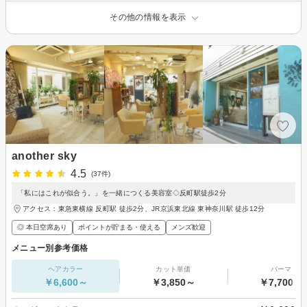
その他の情報を表示
another sky
4.5
(37件)
「私にはこれが似合う。」を一緒につくる美容室◇反町駅徒歩2分
アクセス：東急東横線 反町駅 徒歩2分、JR京浜東北線 東神奈川駅 徒歩12分
◎ 本日空席あり
ポイントが貯まる・使える
メンズ歓迎
メニュー別参考価格
ヘアカラー
カット単価
パーマ
￥6,600～
￥3,850～
￥7,700～