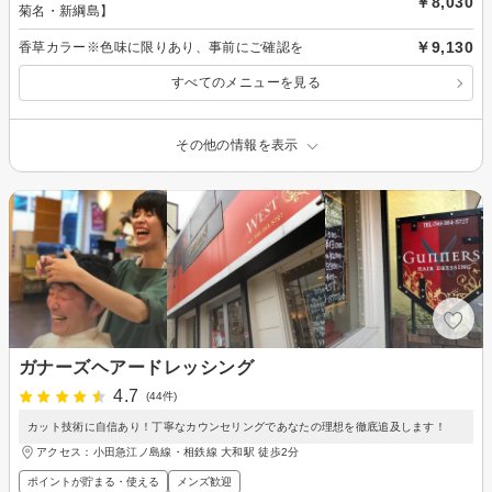
￥8,030
菊名・新綱島】
￥9,130
香草カラー※色味に限りあり、事前にご確認を
すべてのメニューを見る
その他の情報を表示
ガナーズヘアードレッシング
4.7
(44件)
カット技術に自信あり！丁寧なカウンセリングであなたの理想を徹底追及します！
アクセス：小田急江ノ島線・相鉄線 大和駅 徒歩2分
ポイントが貯まる・使える
メンズ歓迎