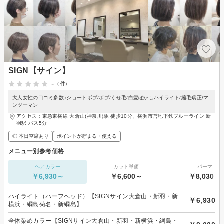
SIGN【サイン】
-
(-件)
大人女性の口コミ多数♪ショートボブ/ボブ/くせ毛/白髪ぼかしハイライト/縮毛矯正/マ
ンツーマン
アクセス：東急東横線 大倉山(神奈川)駅 徒歩10分、横浜市営地下鉄ブルーライン 新
羽駅 バス5分
◎ 本日空席あり
ポイントが貯まる・使える
メニュー別参考価格
ヘアカラー
カット単価
パーマ
￥6,930～
￥6,600～
￥8,030～
ハイライト（ハーフヘッド）【SIGNサイン大倉山・新羽・新
￥6,930
横浜・綱島菊名・新綱島】
全体染めカラー【SIGNサイン大倉山・新羽・新横浜・綱島・