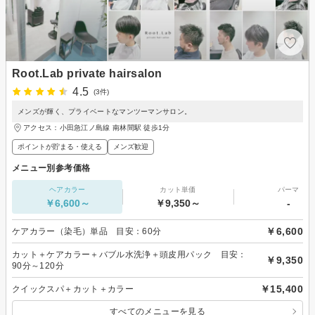
Root.Lab private hairsalon
4.5
(3件)
メンズが輝く、プライベートなマンツーマンサロン。
アクセス：小田急江ノ島線 南林間駅 徒歩1分
ポイントが貯まる・使える
メンズ歓迎
メニュー別参考価格
ヘアカラー
カット単価
パーマ
￥6,600～
￥9,350～
-
￥6,600
ケアカラー（染毛）単品 目安：60分
カット＋ケアカラー＋バブル水洗浄＋頭皮用パック 目安：
￥9,350
90分～120分
￥15,400
クイックスパ＋カット＋カラー
すべてのメニューを見る