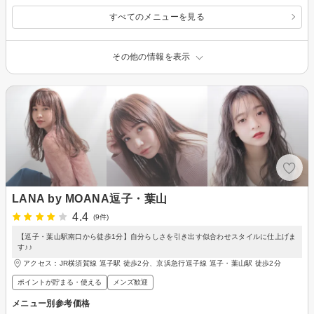
すべてのメニューを見る
その他の情報を表示
LANA by MOANA逗子・葉山
4.4
(9件)
【逗子・葉山駅南口から徒歩1分】自分らしさを引き出す似合わせスタイルに仕上げま
す♪♪
アクセス：JR横須賀線 逗子駅 徒歩2分、京浜急行逗子線 逗子・葉山駅 徒歩2分
ポイントが貯まる・使える
メンズ歓迎
メニュー別参考価格