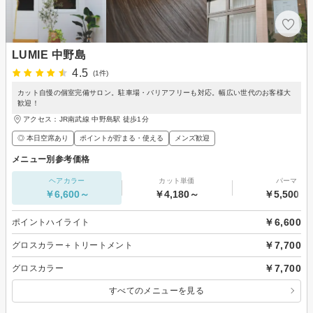
LUMIE 中野島
4.5
(1件)
カット自慢の個室完備サロン。駐車場・バリアフリーも対応。幅広い世代のお客様大
歓迎！
アクセス：JR南武線 中野島駅 徒歩1分
◎ 本日空席あり
ポイントが貯まる・使える
メンズ歓迎
メニュー別参考価格
ヘアカラー
カット単価
パーマ
￥6,600～
￥4,180～
￥5,500～
￥6,600
ポイントハイライト
￥7,700
グロスカラー＋トリートメント
￥7,700
グロスカラー
すべてのメニューを見る