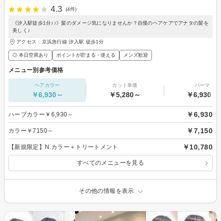
4.3
(4件)
《汐入駅徒歩1分♪♪》髪のダメージ気になりませんか？自慢のヘアケアでアナタの髪を
美しく♪
アクセス：京浜急行線 汐入駅 徒歩1分
◎ 本日空席あり
ポイントが貯まる・使える
メンズ歓迎
メニュー別参考価格
ヘアカラー
カット単価
パーマ
￥6,930～
￥5,280～
￥6,930～
￥6,930
ハーブカラー￥6,930～
￥7,150
カラー￥7150～
￥10,780
【新規限定】N.カラー＋トリートメント
すべてのメニューを見る
その他の情報を表示