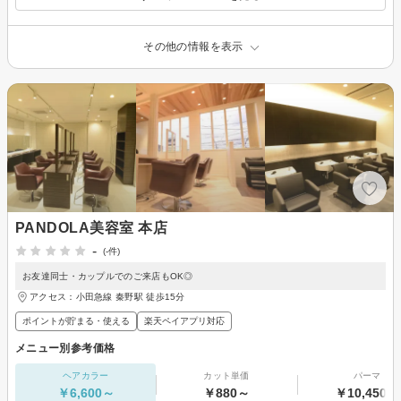
その他の情報を表示
PANDOLA美容室 本店
-
(-件)
お友達同士・カップルでのご来店もOK◎
アクセス：小田急線 秦野駅 徒歩15分
ポイントが貯まる・使える
楽天ペイアプリ対応
メニュー別参考価格
ヘアカラー
カット単価
パーマ
￥6,600～
￥880～
￥10,450～