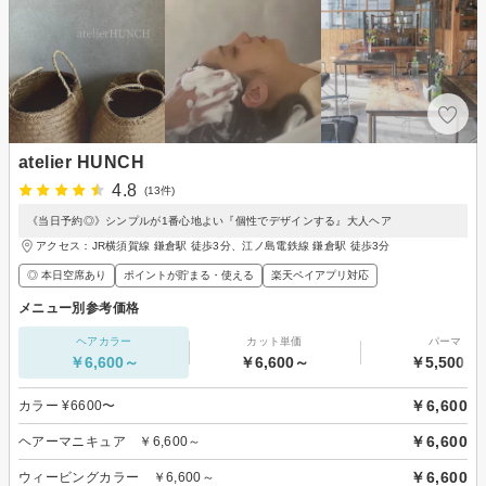
atelier HUNCH
4.8
(13件)
《当日予約◎》シンプルが1番心地よい『個性でデザインする』大人ヘア
アクセス：JR横須賀線 鎌倉駅 徒歩3分、江ノ島電鉄線 鎌倉駅 徒歩3分
◎ 本日空席あり
ポイントが貯まる・使える
楽天ペイアプリ対応
メニュー別参考価格
ヘアカラー
カット単価
パーマ
￥6,600～
￥6,600～
￥5,500～
￥6,600
カラー ¥6600〜
￥6,600
ヘアーマニキュア ￥6,600～
￥6,600
ウィービングカラー ￥6,600～