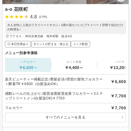
a-o 花咲町
4.8
(17件)
大人女性に人気のプライベートサロン♪ 4席の落ちついたプライベート空間で自分だけ
の時間を♪
アクセス：JR京浜東北線 桜木町駅 徒歩3分
◎ 本日空席あり
ポイントが貯まる・使える
メンズ歓迎
メニュー別参考価格
ヘアカラー
カット単価
パーマ
￥6,600～
￥4,400～
￥13,200～
楽天ビューティー掲載記念♪艶髪必須♪理想の髪色フルカラー
￥6,600
＋酵素TR￥6600（白髪染めOK）
感動レベルの仕上がり♪髪質改善髪質改善フルカラー＋3ステ
￥7,700
ップトリートメン(白髪染OK)￥7700
￥7,700
フルカラー
すべてのメニューを見る