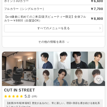
￥6,600
ポイント3Dカラー
￥7,700
フルカラー［シングルカラー］
【a-o鎌倉に初めてのご来店/楽天ビューティー限定】全体フル
￥8,800
カラー￥8800（白髪染OK）
すべてのメニューを見る
その他の情報を表示
CUT IN STREET
5.0
(2件)
【創業29年/駐車場有】歴史があるのに、常に新しい。理容×美容を磨き続ける進化系
ユニセックスバーバー