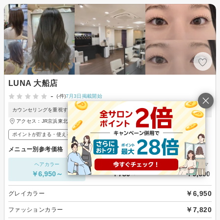
LUNA 大船店
-
(-件)
7月3日掲載開始
カウンセリングを重視する安心感。幅広い支払い方法で便利。
アクセス：JR京浜東北線 大船駅 徒歩4分
ポイントが貯まる・使える
メンズ歓迎
メニュー別参考価格
ヘアカラー
カット単価
パーマ
￥6,950～
￥780～
￥9,600～
￥6,950
グレイカラー
￥7,820
ファッションカラー