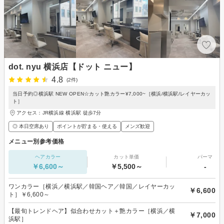
dot. nyu 横浜店【ドット ニュー】
4.8
(2件)
当日予約◎横浜駅 NEW OPEN☆カット艶カラー¥7,000~［横浜/横浜駅/レイヤーカッ
ト］
アクセス：JR横浜線 横浜駅 徒歩7分
◎ 本日空席あり
ポイントが貯まる・使える
メンズ歓迎
メニュー別参考価格
ヘアカラー
カット単価
パーマ
￥6,600～
￥5,500～
-
ワンカラー［横浜／横浜駅／韓国ヘア／韓国／レイヤーカッ
￥6,600
ト］￥6,600～
【最旬トレンドヘア】似合わせカット＋艶カラー［横浜／横
￥7,000
浜駅］