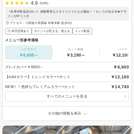
4.9
(32件)
《本厚木駅徒歩3分♪♪》経験豊富なスタイリストたちが集結！！センスが光る旬★デザ
インが叶う☆彡
アクセス：小田急小田原線 本厚木駅 徒歩3分
◎ 本日空席あり
ポイントが貯まる・使える
メンズ歓迎
メニュー別参考価格
ヘアカラー
カット単価
パーマ
￥6,600～
￥3,190～
￥12,100～
￥6,600
グレイカバー￥6600～
￥12,100
【edolカラー】トレンドカラー×カット
￥14,740
NEW！！色持ちプレミアムカラー×カット
すべてのメニューを見る
その他の情報を表示