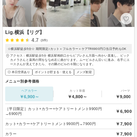
Lig.横浜【リグ】
4.7
(3件)
☆横浜駅徒歩5分☆ 期間限定♪カット＋フルカラー＋ケアTR6900円◎当日予約もOK
アクセス：横浜駅徒歩5分 横浜駅相鉄口からビブレさん方面へ向かい直進し、ビック
カメラさんと薬局の間をななめ左に曲がります。ムービルさん沿いに進み、右手にエ
ースさんが見えてきたら、その隣のビルの６階になります。
◎ 本日空席あり
ポイントが貯まる・使える
メンズ歓迎
メニュー別参考価格
ヘアカラー
カット単価
パーマ
￥6,900～
￥4,800～
￥9,000～
［平日限定］カット+カラー+ケアトリートメント9900円
￥6,900
→6900円
￥7,900
カット+カラー+ケアトリートメント9900円→7900円
￥7,900
カラー