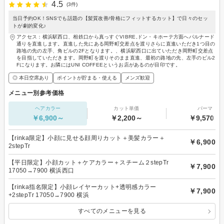
4.5
(3件)
当日予約OK！SNSでも話題の【髪質改善/骨格にフィットするカット】で日々のセッ
トが劇的変化♪
アクセス：横浜駅西口、相鉄口から真っすぐVIBRE,ドン・キホーテ方面へパルナード
通りを直進します。直進した先にある岡野町交差点を渡りさらに直進いただき1つ目の
路地の先の左手、角ビルの2Fとなります。、横浜駅西口に出ていただき岡野町交差点
を目指していただきます。岡野町を渡りそのまま直進、最初の路地の先、左手のビル2
Fになります。お隣にはUNI COFFEEというお店があるのが目印です。
◎ 本日空席あり
ポイントが貯まる・使える
メンズ歓迎
メニュー別参考価格
ヘアカラー
カット単価
パーマ
￥6,900～
￥2,200～
￥9,570～
【rinka限定】小顔に見せる顔周りカット＋美髪カラー＋
￥6,900
2stepTr
【平日限定】小顔カット＋ケアカラー＋スチーム２stepTr
￥7,900
17050→7900 横浜西口
【rinka指名限定】小顔レイヤーカット+透明感カラー
￥7,900
+2stepTr 17050→7900 横浜
すべてのメニューを見る