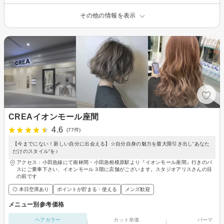
その他の情報を表示
CREAイオンモール座間
4.6
(77件)
【今までにない！新しい自分に出会える】☆自分自身の魅力を最大限引き出し“あなた
だけのスタイル”を♪
アクセス：小田急線にて南林間・小田急相模原駅より『イオンモール座間』行きのバ
スにご乗車下さい、イオンモール３階に店舗がございます。スタジオアリスさんの目
の前です
◎ 本日空席あり
ポイントが貯まる・使える
メンズ歓迎
メニュー別参考価格
ヘアカラー
カット単価
パーマ