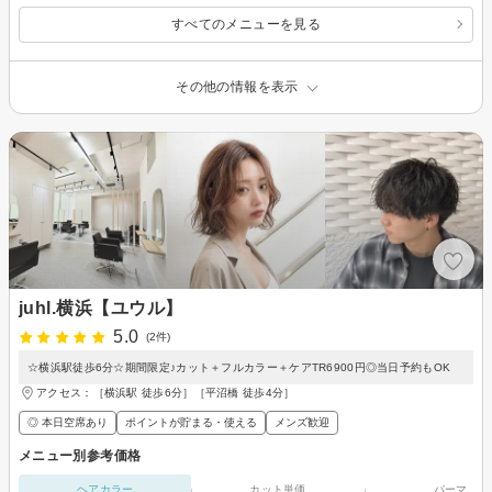
すべてのメニューを見る
その他の情報を表示
juhl.横浜【ユウル】
5.0
(2件)
☆横浜駅徒歩6分☆期間限定♪カット＋フルカラー＋ケアTR6900円◎当日予約もOK
アクセス：［横浜駅 徒歩6分］［平沼橋 徒歩4分］
◎ 本日空席あり
ポイントが貯まる・使える
メンズ歓迎
メニュー別参考価格
ヘアカラー
カット単価
パーマ