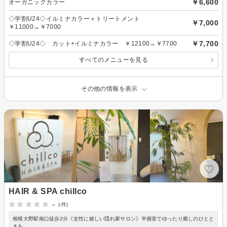
￥6,600
オーガニックカラー
◇学割U24◇イルミナカラー＋トリートメント
￥7,000
￥11000→￥7000
￥7,700
◇学割U24◇ カット+イルミナカラー ￥12100→￥7700
すべてのメニューを見る
その他の情報を表示
HAIR & SPA chillco
-
(-件)
相模大野駅南口徒歩2分《女性に嬉しい隠れ家サロン》半個室でゆったり癒しのひとと
きを