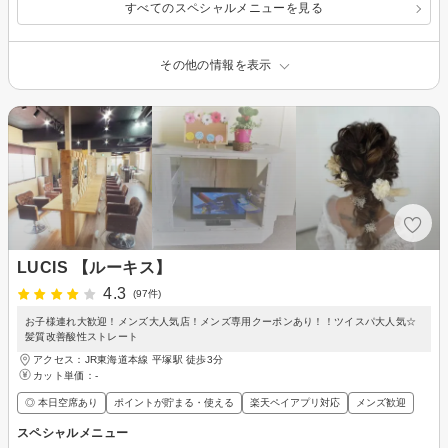
すべてのスペシャルメニューを見る
その他の情報を表示
LUCIS 【ルーキス】
4.3
(97件)
お子様連れ大歓迎！メンズ大人気店！メンズ専用クーポンあり！！ツイスパ大人気☆
髪質改善酸性ストレート
アクセス：JR東海道本線 平塚駅 徒歩3分
カット単価：
-
◎ 本日空席あり
ポイントが貯まる・使える
楽天ペイアプリ対応
メンズ歓迎
スペシャルメニュー