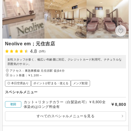
Neolive em；元住吉店
4.8
(3件)
女性スタッフが多く、幅広い年齢層に対応。クレジットカード利用可。ナチュラルな
雰囲気のサロン。
アクセス：東急東横線 元住吉駅 徒歩4分
カット単価：
￥1,100～
◎ 本日空席あり
ポイントが貯まる・使える
メンズ歓迎
スペシャルメニュー
カット＋リタッチカラー（白髪染め可）￥8,800全
￥8,800
初回
体染めはロング料金有
すべてのスペシャルメニューを見る