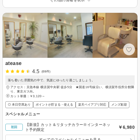
atease
4.5
(69件)
落ち着いた雰囲気の中で、気楽にゆったり過ごしましょう。
アクセス：京急本線 横須賀中央駅 徒歩5分 ★国道16号線沿い、横須賀市役所分館隣
り、東京ガス向。
カット単価：
￥3,120～
◎ 本日空席あり
ポイントが貯まる・使える
楽天ペイアプリ対応
メンズ歓迎
スペシャルメニュー
【新規】カット＆リタッチカラー※インターネッ
￥6,980
初回
ト予約限定
すべてのスペシャルメニューを見る