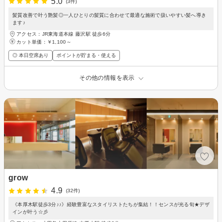
5.0
(3件)
髪質改善で叶う艶髪◎一人ひとりの髪質に合わせて最適な施術で扱いやすい髪へ導き
ます♪
アクセス：JR東海道本線 藤沢駅 徒歩6分
カット単価：
￥1,100～
◎ 本日空席あり
ポイントが貯まる・使える
その他の情報を表示
grow
4.9
(32件)
《本厚木駅徒歩3分♪♪》経験豊富なスタイリストたちが集結！！センスが光る旬★デザ
インが叶う☆彡