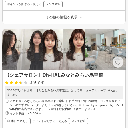
ポイントが貯まる・使える
メンズ歓迎
その他の情報を表示
【シェアサロン】Dh-HALみなとみらい馬車道
3.9
(6件)
2026年7月1日より、【みなとみらい馬車道店】としてリニューアルオープンいたし
ました。
アクセス：みなとみらい線馬車道駅6番出口⇨右手路地3つ目の建物（ガラス張りのビ
ル）の左手エレベーターより 3Fへお越しください。※3F me by,supported by SALO
WIN内に当店ございます。、市営地下鉄関内駅、9番で口より5分
カット単価：
￥5,500～
◎ 本日空席あり
ポイントが貯まる・使える
メンズ歓迎