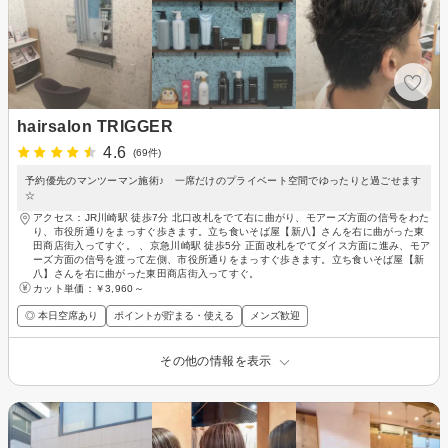
hairsalon TRIGGER
4.6
(69件)
予約優先のマンツーマン施術♪ 一席だけのプライベート空間でゆったりと過ごせます
☆
アクセス：JR川崎駅 徒歩7分 北口改札をでて右に曲がり、モアーズ方面の信号をわた
り、市役所通りをまっすぐ歩きます。立ち食いそば屋【新八】さんを右に曲がった東
田商店街入ってすぐ。 、京急川崎駅 徒歩5分 正面改札をでてダイス方面に進み、モア
ーズ方面の信号を渡って左側、市役所通りをまっすぐ歩きます。立ち食いそば屋【新
八】さんを右に曲がった東田商店街入ってすぐ。
カット単価：
￥3,960～
◎ 本日空席あり
ポイントが貯まる・使える
メンズ歓迎
その他の情報を表示