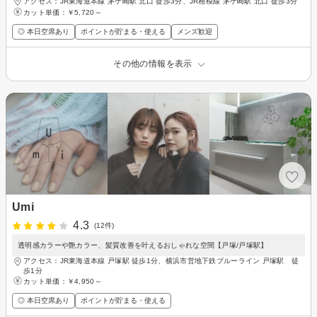
アクセス：JR東海道本線 茅ケ崎駅 北口 徒歩3分、JR相模線 茅ケ崎駅 北口 徒歩3分
カット単価：
￥5,720～
◎ 本日空席あり
ポイントが貯まる・使える
メンズ歓迎
その他の情報を表示
Umi
4.3
(12件)
透明感カラーや艶カラー、髪質改善を叶えるおしゃれな空間【戸塚/戸塚駅】
アクセス：JR東海道本線 戸塚駅 徒歩1分、横浜市営地下鉄ブルーライン 戸塚駅 徒
歩1分
カット単価：
￥4,950～
◎ 本日空席あり
ポイントが貯まる・使える