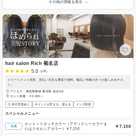
その他の情報を表示
hair salon Rich 菊名店
5.0
(1件)
トリートメント充実、支払い方法も豊富で便利。幅広い年齢の方々が楽しめるサロ
ン。
アクセス：東急東横線 菊名駅 徒歩3分
カット単価：
￥3,960～
◎ 本日空席あり
ポイントが貯まる・使える
メンズ歓迎
スペシャルメニュー
カット＋リタッチカラー（アディクシーカラーま
￥7,150
全員
たはクオルシアカラー）￥7,150