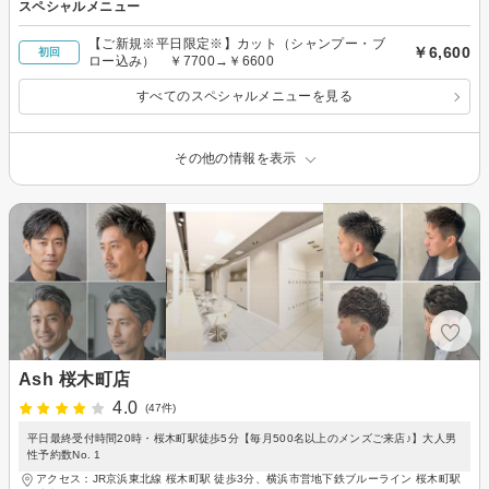
スペシャルメニュー
【ご新規※平日限定※】カット（シャンプー・ブ
￥6,600
初回
ロー込み） ￥7700→￥6600
すべてのスペシャルメニューを見る
その他の情報を表示
Ash 桜木町店
4.0
(47件)
平日最終受付時間20時・桜木町駅徒歩5分【毎月500名以上のメンズご来店♪】大人男
性予約数No. 1
アクセス：JR京浜東北線 桜木町駅 徒歩3分、横浜市営地下鉄ブルーライン 桜木町駅