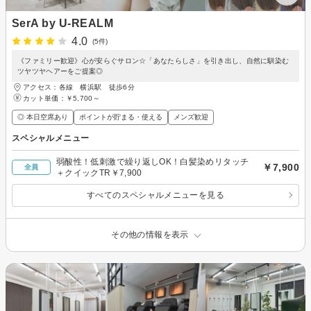
SerA by U-REALM
4.0
(5件)
《ファミリー歓迎》心が安らぐサロン☆「あなたらしさ」を引き出し、自然に馴染む
ツヤツヤヘアーをご提案◎
アクセス：各線 横浜駅 徒歩6分
カット単価：
￥5,700～
◎ 本日空席あり
ポイントが貯まる・使える
メンズ歓迎
スペシャルメニュー
弱酸性！低刺激で繰り返しOK！白髪染めリタッチ
￥7,900
全員
＋クイックTR￥7,900
すべてのスペシャルメニューを見る
その他の情報を表示