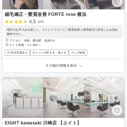
縮毛矯正・髪質改善 FORTE rose 横浜
4.5
(1件)
毎日のお手入れを楽しく、ストレスフリーに！髪質改善と縮毛矯正に特化したお悩み
解決サロン。
アクセス：各線 横浜駅 徒歩6分
カット単価：
￥1,680～
◎ 本日空席あり
ポイントが貯まる・使える
メンズ歓迎
その他の情報を表示
EIGHT kawasaki 川崎店 【エイト】