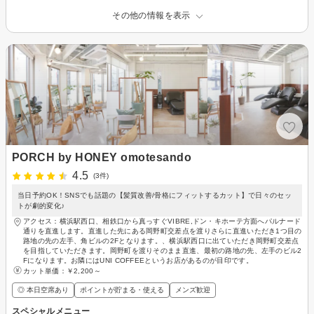
その他の情報を表示
PORCH by HONEY omotesando
4.5
(3件)
当日予約OK！SNSでも話題の【髪質改善/骨格にフィットするカット】で日々のセッ
トが劇的変化♪
アクセス：横浜駅西口、相鉄口から真っすぐVIBRE,ドン・キホーテ方面へパルナード
通りを直進します。直進した先にある岡野町交差点を渡りさらに直進いただき1つ目の
路地の先の左手、角ビルの2Fとなります。、横浜駅西口に出ていただき岡野町交差点
を目指していただきます。岡野町を渡りそのまま直進、最初の路地の先、左手のビル2
Fになります。お隣にはUNI COFFEEというお店があるのが目印です。
カット単価：
￥2,200～
◎ 本日空席あり
ポイントが貯まる・使える
メンズ歓迎
スペシャルメニュー