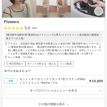
Flowers
5.0
(3件)
*横須賀中央駅30秒*最新Refaファインバブル導入♪トリートメント成分配合の髪質改
善カラーが人気♪
アクセス：京浜急行本線 横須賀中央駅東口から徒歩30秒【横須賀中央/レイヤーカッ
ト/髪質改善/白髪染め】 、横須賀中央駅改札を出ていただき左手階段を降ります。正
面に磯丸水産、メガネ屋さんがあり間の路地に入り直進すると、右手にファミリーマ
ート左手に居酒屋天国さんがあり、天国さんの入口横の階段を登った2階です。
カット単価：
￥5,500～
◎ 本日空席あり
ポイントが貯まる・使える
メンズ歓迎
スペシャルメニュー
カット＋オーガニックリタッチ+生ケラチン4Step
￥10,000
全員
トリートメント+ReFaバブル
すべてのスペシャルメニューを見る
その他の情報を表示