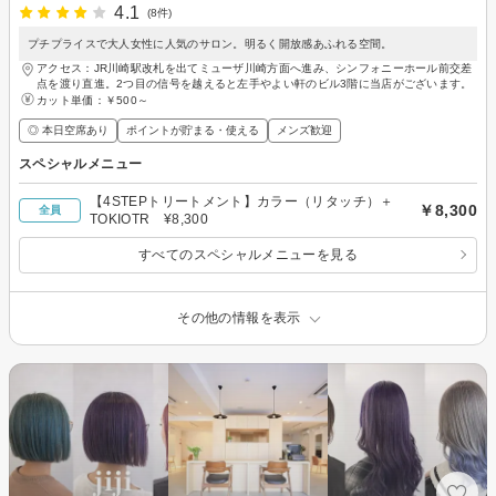
4.1
(8件)
プチプライスで大人女性に人気のサロン。明るく開放感あふれる空間。
アクセス：JR川崎駅改札を出てミューザ川崎方面へ進み、シンフォニーホール前交差
点を渡り直進。2つ目の信号を越えると左手やよい軒のビル3階に当店がございます。
カット単価：
￥500～
◎ 本日空席あり
ポイントが貯まる・使える
メンズ歓迎
スペシャルメニュー
【4STEPトリートメント】カラー（リタッチ）＋
￥8,300
全員
TOKIOTR ¥8,300
すべてのスペシャルメニューを見る
その他の情報を表示