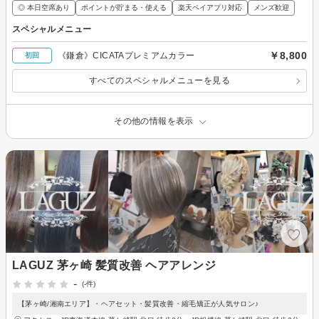
◎ 本日空席あり
ポイントが貯まる・使える
楽天ペイアプリ対応
メンズ歓迎
スペシャルメニュー
￥8,800
《鎌倉》CICATAプレミアムカラー
初回
すべてのスペシャルメニューを見る
その他の情報を表示
LAGUZ 茅ヶ崎 髪質改善 ヘアアレンジ
-
(-件)
【茅ヶ崎/湘南エリア】・ヘアセット・髪質改善・縮毛矯正が人気サロン♪