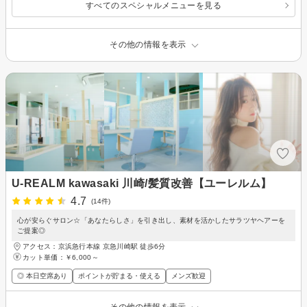
すべてのスペシャルメニューを見る
その他の情報を表示
U-REALM kawasaki 川崎/髪質改善【ユーレルム】
4.7
(14件)
心が安らぐサロン☆「あなたらしさ」を引き出し、素材を活かしたサラツヤヘアーを
ご提案◎
アクセス：京浜急行本線 京急川崎駅 徒歩6分
カット単価：
￥6,000～
◎ 本日空席あり
ポイントが貯まる・使える
メンズ歓迎
その他の情報を表示