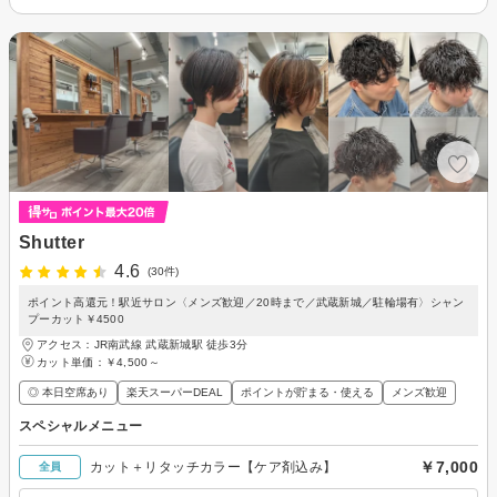
Shutter
4.6
(30件)
ポイント高還元！駅近サロン〈メンズ歓迎／20時まで／武蔵新城／駐輪場有〉シャン
プーカット￥4500
アクセス：JR南武線 武蔵新城駅 徒歩3分
カット単価：
￥4,500～
◎ 本日空席あり
楽天スーパーDEAL
ポイントが貯まる・使える
メンズ歓迎
スペシャルメニュー
￥7,000
カット＋リタッチカラー【ケア剤込み】
全員