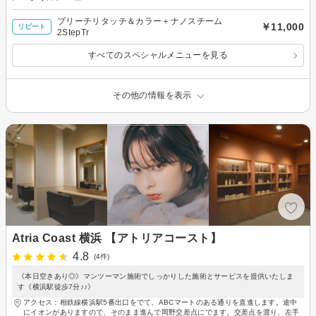
ブリーチリタッチ＆カラー＋ナノスチーム
￥11,000
リピート
2StepTr
すべてのスペシャルメニューを見る
その他の情報を表示
Atria Coast 横浜 【アトリアコースト】
4.8
(4件)
《本日空きあり◎》マンツーマン施術でしっかりした施術とサービスを提供いたしま
す《横浜駅徒歩7分♪♪》
アクセス：相鉄線横浜駅5番出口をでて、ABCマートのある通りを直進します。途中
にイオンがありますので、そのまま進んで岡野交差点にでます。交差点を渡り、左手