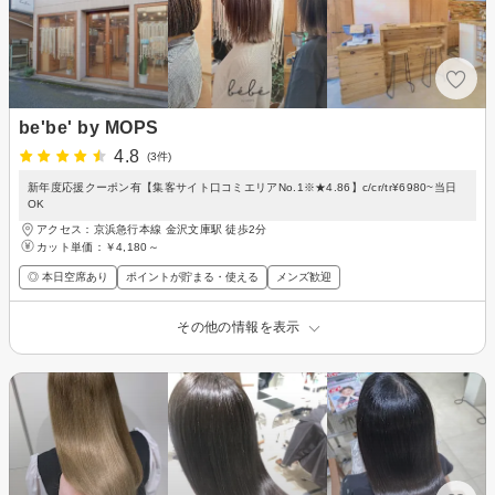
be'be' by MOPS
4.8
(3件)
新年度応援クーポン有【集客サイト口コミエリアNo.1※★4.86】c/cr/tr¥6980~当日
OK
アクセス：京浜急行本線 金沢文庫駅 徒歩2分
カット単価：
￥4,180～
◎ 本日空席あり
ポイントが貯まる・使える
メンズ歓迎
その他の情報を表示