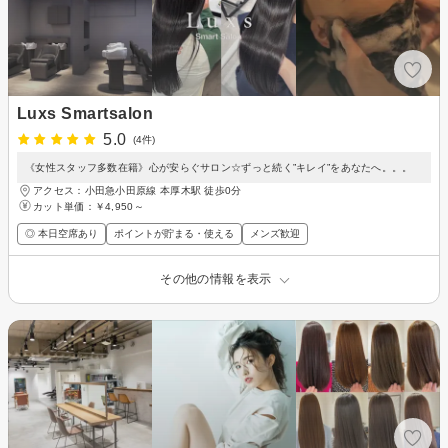
Luxs Smartsalon
5.0
(4件)
《女性スタッフ多数在籍》心が安らぐサロン☆ずっと続く”キレイ”をあなたへ。。。
アクセス：小田急小田原線 本厚木駅 徒歩0分
カット単価：
￥4,950～
◎ 本日空席あり
ポイントが貯まる・使える
メンズ歓迎
その他の情報を表示