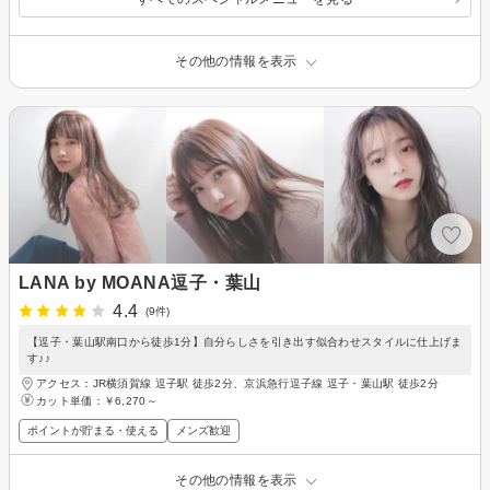
その他の情報を表示
LANA by MOANA逗子・葉山
4.4
(9件)
【逗子・葉山駅南口から徒歩1分】自分らしさを引き出す似合わせスタイルに仕上げま
す♪♪
アクセス：JR横須賀線 逗子駅 徒歩2分、京浜急行逗子線 逗子・葉山駅 徒歩2分
カット単価：
￥6,270～
ポイントが貯まる・使える
メンズ歓迎
その他の情報を表示