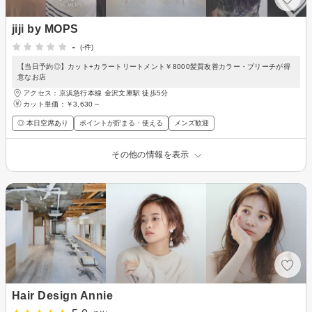
jiji by MOPS
-
(-件)
【当日予約◎】カット+カラートリートメント￥8000髪質改善カラー・ブリーチが得
意なお店
アクセス：京浜急行本線 金沢文庫駅 徒歩5分
カット単価：
￥3,630～
◎ 本日空席あり
ポイントが貯まる・使える
メンズ歓迎
その他の情報を表示
Hair Design Annie