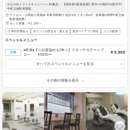
かながわトクトクキャンペーン対象店♪ 【高技術×髪質改善】受付×の場合Tel受付可/
中町立体駐車場提
アクセス：小田急小田原線 本厚木駅東口 徒歩3分 イオン内4F、駐車場2時間中町立体
駐車場提携♪
カット単価：
￥1,100～
◎ 本日空席あり
ポイントが貯まる・使える
楽天ペイアプリ対応
メンズ歓迎
スペシャルメニュー
♦再来♦【☆白髪染めもOK☆】リタッチカラー＋ブ
￥5,900
全員
ロー ¥5900〜
すべてのスペシャルメニューを見る
その他の情報を表示