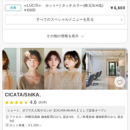
≪LUCIS≫ カット+リタッチカラー(根元3cm迄)
￥6,600
全員
￥6600
すべてのスペシャルメニューを見る
その他の情報を表示
CICATA/ShIKA.
4.6
(31件)
ショート、ボブで大人気サロンが【CICATA/ShIKA.】として拡張オープン
アクセス：JR横須賀線 鎌倉駅西口から 徒歩3分、江ノ島電鉄線 鎌倉駅西口から 徒歩
3分
カット単価：
￥1,100～