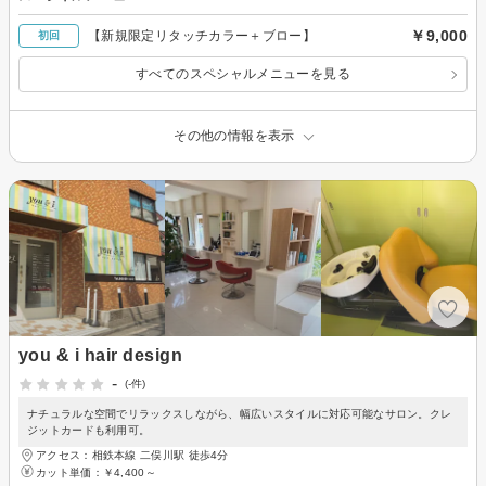
￥9,000
【新規限定リタッチカラー＋ブロー】
初回
すべてのスペシャルメニューを見る
その他の情報を表示
you & i hair design
-
(-件)
ナチュラルな空間でリラックスしながら、幅広いスタイルに対応可能なサロン。クレ
ジットカードも利用可。
アクセス：相鉄本線 二俣川駅 徒歩4分
カット単価：
￥4,400～