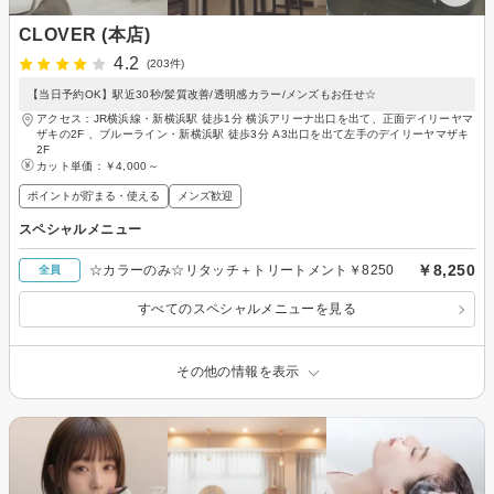
CLOVER (本店)
4.2
(203件)
【当日予約OK】駅近30秒/髪質改善/透明感カラー/メンズもお任せ☆
アクセス：JR横浜線・新横浜駅 徒歩1分 横浜アリーナ出口を出て、正面デイリーヤマ
ザキの2F 、ブルーライン・新横浜駅 徒歩3分 A3出口を出て左手のデイリーヤマザキ
2F
カット単価：
￥4,000～
ポイントが貯まる・使える
メンズ歓迎
スペシャルメニュー
￥8,250
☆カラーのみ☆リタッチ＋トリートメント￥8250
全員
すべてのスペシャルメニューを見る
その他の情報を表示