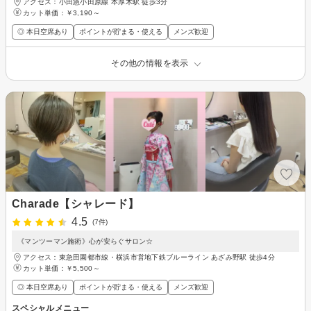
アクセス：小田急小田原線 本厚木駅 徒歩3分
カット単価：
￥3,190～
◎ 本日空席あり
ポイントが貯まる・使える
メンズ歓迎
その他の情報を表示
Charade【シャレード】
4.5
(7件)
《マンツーマン施術》心が安らぐサロン☆
アクセス：東急田園都市線・横浜市営地下鉄ブルーライン あざみ野駅 徒歩4分
カット単価：
￥5,500～
◎ 本日空席あり
ポイントが貯まる・使える
メンズ歓迎
スペシャルメニュー