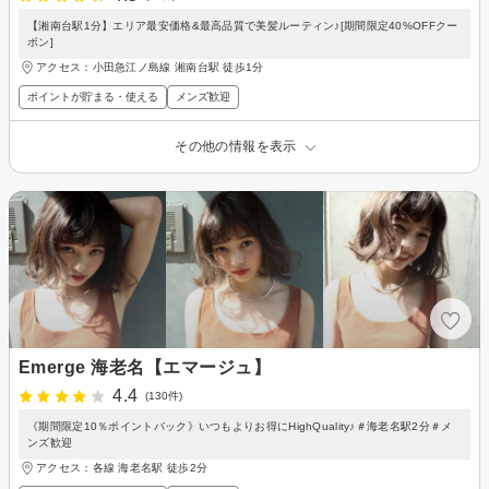
【湘南台駅1分】エリア最安価格&最高品質で美髪ルーティン♪[期間限定40%OFFクー
ポン]
アクセス：小田急江ノ島線 湘南台駅 徒歩1分
ポイントが貯まる・使える
メンズ歓迎
その他の情報を表示
Emerge 海老名【エマージュ】
4.4
(130件)
《期間限定10％ポイントバック》いつもよりお得にHighQuality♪＃海老名駅2分＃メ
ンズ歓迎
アクセス：各線 海老名駅 徒歩2分