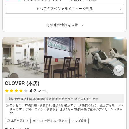
すべてのスペシャルメニューを見る
その他の情報を表示
CLOVER (本店)
4.2
(203件)
【当日予約OK】駅近30秒/髪質改善/透明感カラー/メンズもお任せ☆
アクセス：JR横浜線・新横浜駅 徒歩1分 横浜アリーナ出口を出て、正面デイリーヤマ
ザキの2F 、ブルーライン・新横浜駅 徒歩3分 A3出口を出て左手のデイリーヤマザキ
2F
◎ 本日空席あり
ポイントが貯まる・使える
メンズ歓迎