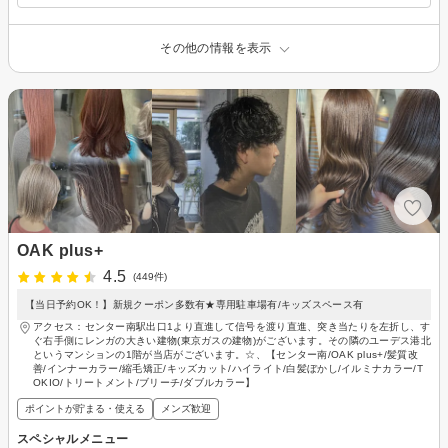
その他の情報を表示
OAK plus+
4.5
(449件)
【当日予約OK！】新規クーポン多数有★専用駐車場有/キッズスペース有
アクセス：センター南駅出口1より直進して信号を渡り直進、突き当たりを左折し、す
ぐ右手側にレンガの大きい建物(東京ガスの建物)がございます。その隣のユーデス港北
というマンションの1階が当店がございます。☆、【センター南/OAK plus+/髪質改
善/インナーカラー/縮毛矯正/キッズカット/ハイライト/白髪ぼかし/イルミナカラー/T
OKIO/トリートメント/ブリーチ/ダブルカラー】
ポイントが貯まる・使える
メンズ歓迎
スペシャルメニュー