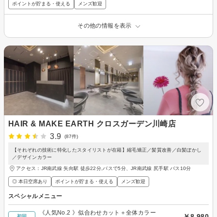
ポイントが貯まる・使える
メンズ歓迎
その他の情報を表示
HAIR & MAKE EARTH クロスガーデン川崎店
3.9
(87件)
【それぞれの技術に特化したスタイリストが在籍】縮毛矯正／髪質改善／白髪ぼかし
／デザインカラー
アクセス：JR南武線 矢向駅 徒歩22分,バスで5分、JR南武線 尻手駅 バス10分
◎ 本日空席あり
ポイントが貯まる・使える
メンズ歓迎
スペシャルメニュー
《人気No.2 》似合わせカット＋全体カラー
￥8,980
初回