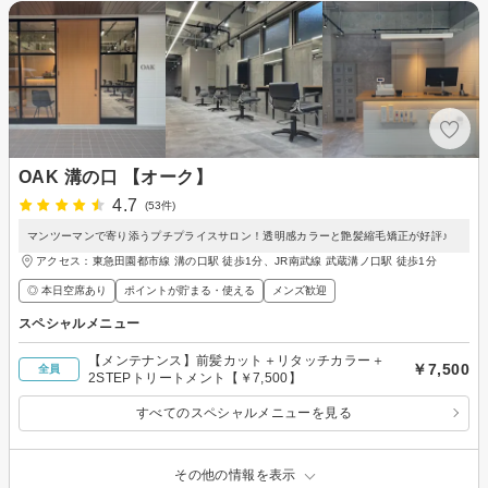
OAK 溝の口 【オーク】
4.7
(53件)
マンツーマンで寄り添うプチプライスサロン！透明感カラーと艶髪縮毛矯正が好評♪
アクセス：東急田園都市線 溝の口駅 徒歩1分、JR南武線 武蔵溝ノ口駅 徒歩1分
◎ 本日空席あり
ポイントが貯まる・使える
メンズ歓迎
スペシャルメニュー
【メンテナンス】前髪カット＋リタッチカラー＋
￥7,500
全員
2STEPトリートメント【￥7,500】
すべてのスペシャルメニューを見る
その他の情報を表示