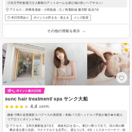
◎当日予約歓迎◎少人数制のアットホームな居心地の良いヘアサロン♪
アクセス：JR東海道線・小田急線・江ノ島電鉄線 藤沢駅 徒歩7分
◎ 本日空席あり
ポイントが貯まる・使える
メンズ歓迎
その他の情報を表示
sunc hair treatment/ spa サンク大船
4.4
(182件)
鎌倉で噂の全室個室スパブースの美容室～本格バリ式ヘッドスパ手技が魅力★大船エ
リア口コミポイントNo1
アクセス：【JR大船駅徒歩7分】 南改札口を左へ。東口へ降りて出て、目の前の横
断歩道を渡り右折。マクドナルドを左手に、道なりに5、6分（ミスタードーナツ・松