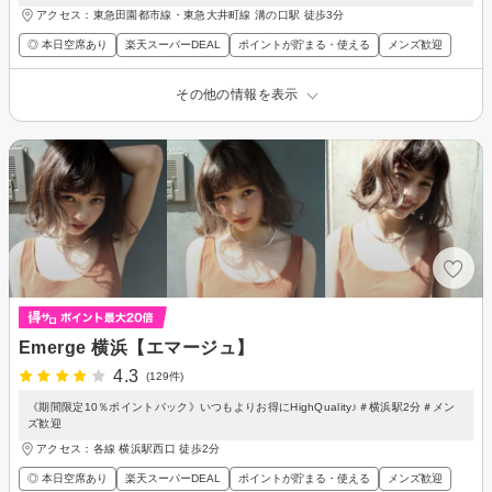
アクセス：東急田園都市線・東急大井町線 溝の口駅 徒歩3分
◎ 本日空席あり
楽天スーパーDEAL
ポイントが貯まる・使える
メンズ歓迎
その他の情報を表示
Emerge 横浜【エマージュ】
4.3
(129件)
《期間限定10％ポイントバック》いつもよりお得にHighQuality♪＃横浜駅2分＃メン
ズ歓迎
アクセス：各線 横浜駅西口 徒歩2分
◎ 本日空席あり
楽天スーパーDEAL
ポイントが貯まる・使える
メンズ歓迎