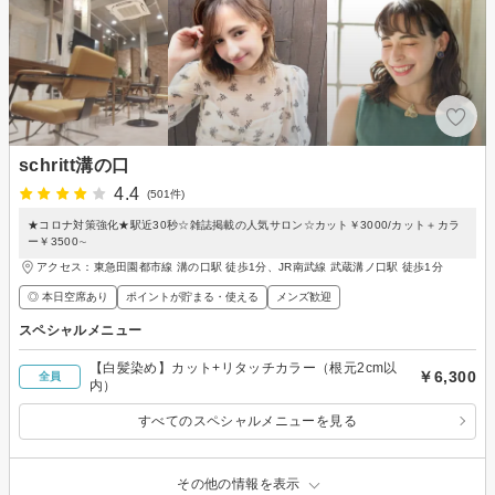
schritt溝の口
4.4
(501件)
★コロナ対策強化★駅近30秒☆雑誌掲載の人気サロン☆カット￥3000/カット＋カラ
ー￥3500∼
アクセス：東急田園都市線 溝の口駅 徒歩1分、JR南武線 武蔵溝ノ口駅 徒歩1分
◎ 本日空席あり
ポイントが貯まる・使える
メンズ歓迎
スペシャルメニュー
【白髪染め】カット+リタッチカラー（根元2cm以
￥6,300
全員
内）
すべてのスペシャルメニューを見る
その他の情報を表示