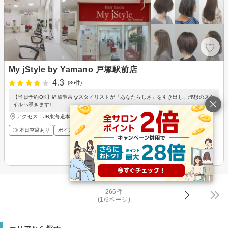
My jStyle by Yamano 戸塚駅前店
4.3
(86件)
【当日予約OK】経験豊富なスタイリストが「あなたらしさ」を引き出し、理想のスタ
イルヘ導きます♪
アクセス：JR東海道本線・横浜市営地下鉄ブルーライン 戸塚駅 徒歩1分
◎ 本日空席あり
ポイントが貯まる・使える
メンズ歓迎
その他の情報を表示
266件
(1/9ページ)