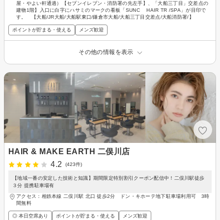
屋・やよい軒通過）【セブンイレブン・消防署の先左手】、「大船三丁目」交差点の
建物1階】入口に白字にハサミのマークの看板「SUNC HAIR TR /SPA」が目印で
す。 【大船/JR大船/大船駅東口/鎌倉市大船/大船三丁目交差点/大船消防署/】
ポイントが貯まる・使える
メンズ歓迎
その他の情報を表示
HAIR & MAKE EARTH 二俣川店
4.2
(423件)
【地域一番の安定した技術と知識】期間限定特別割引クーポン配信中！二俣川駅徒歩
３分 提携駐車場有
アクセス：相鉄本線 二俣川駅 北口 徒歩2分 ドン・キホーテ地下駐車場利用可 3時
間無料
◎ 本日空席あり
ポイントが貯まる・使える
メンズ歓迎