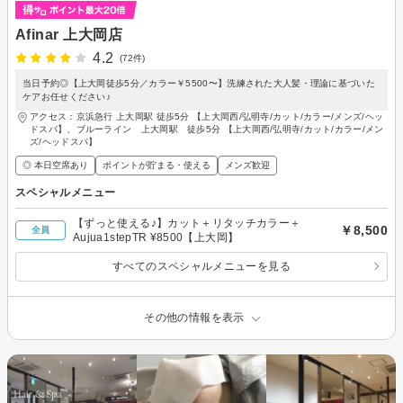
Afinar 上大岡店
4.2
(72件)
当日予約◎【上大岡徒歩5分／カラー￥5500〜】洗練された大人髪・理論に基づいた
ケアお任せください♪
アクセス：京浜急行 上大岡駅 徒歩5分 【上大岡西/弘明寺/カット/カラー/メンズ/ヘッ
ドスパ】、ブルーライン 上大岡駅 徒歩5分 【上大岡西/弘明寺/カット/カラー/メン
ズ/ヘッドスパ】
◎ 本日空席あり
ポイントが貯まる・使える
メンズ歓迎
スペシャルメニュー
【ずっと使える♪】カット＋リタッチカラー＋
￥8,500
全員
Aujua1stepTR ¥8500【上大岡】
すべてのスペシャルメニューを見る
その他の情報を表示