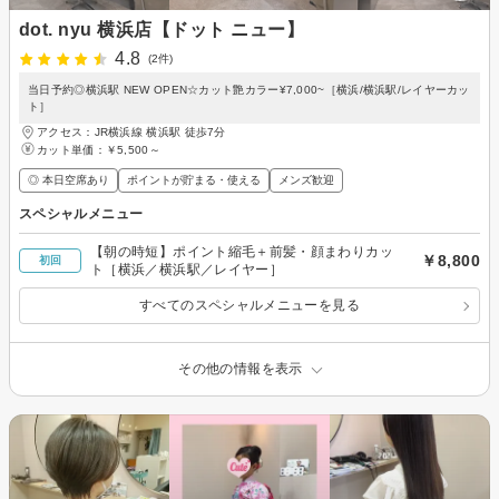
dot. nyu 横浜店【ドット ニュー】
4.8
(2件)
当日予約◎横浜駅 NEW OPEN☆カット艶カラー¥7,000~［横浜/横浜駅/レイヤーカッ
ト］
アクセス：JR横浜線 横浜駅 徒歩7分
カット単価：
￥5,500～
◎ 本日空席あり
ポイントが貯まる・使える
メンズ歓迎
スペシャルメニュー
【朝の時短】ポイント縮毛＋前髪・顔まわりカッ
￥8,800
初回
ト［横浜／横浜駅／レイヤー］
すべてのスペシャルメニューを見る
その他の情報を表示