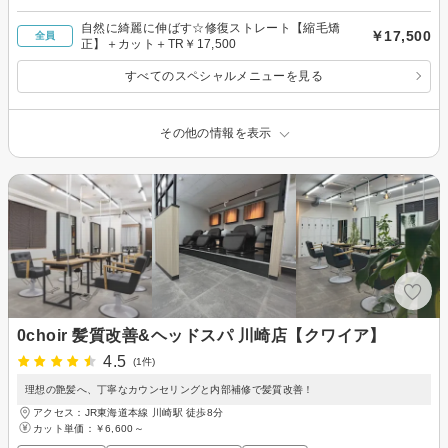
自然に綺麗に伸ばす☆修復ストレート【縮毛矯
￥17,500
全員
正】＋カット＋TR￥17,500
すべてのスペシャルメニューを見る
その他の情報を表示
0choir 髪質改善&ヘッドスパ 川崎店【クワイア】
4.5
(1件)
理想の艶髪へ、丁寧なカウンセリングと内部補修で髪質改善！
アクセス：JR東海道本線 川崎駅 徒歩8分
カット単価：
￥6,600～