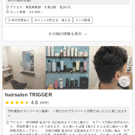
安心の優良店舗】
アクセス：東急東横線 大倉山駅 徒歩2分
カット単価：
￥4,900～
◎ 本日空席あり
ポイントが貯まる・使える
メンズ歓迎
その他の情報を表示
hairsalon TRIGGER
4.6
(69件)
予約優先のマンツーマン施術♪ 一席だけのプライベート空間でゆったりと過ごせます
☆
アクセス：JR川崎駅 徒歩7分 北口改札をでて右に曲がり、モアーズ方面の信号をわた
り、市役所通りをまっすぐ歩きます。立ち食いそば屋【新八】さんを右に曲がった東
田商店街入ってすぐ。 、京急川崎駅 徒歩5分 正面改札をでてダイス方面に進み、モア
ーズ方面の信号を渡って左側、市役所通りをまっすぐ歩きます。立ち食いそば屋【新