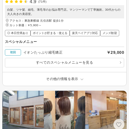
4.9
(71件)
白髪、ツヤ髪、細毛、薄毛等のお悩み専門店。マンツーマンで丁寧施術。30代からの
大人向きの美容室。
アクセス：東急東横線 元住吉駅 徒歩1分
カット単価：
￥5,900～
◎ 本日空席あり
ポイントが貯まる・使える
楽天ペイアプリ対応
メンズ歓迎
スペシャルメニュー
￥29,000
イオンたっぷり縮毛矯正
初回
すべてのスペシャルメニューを見る
その他の情報を表示