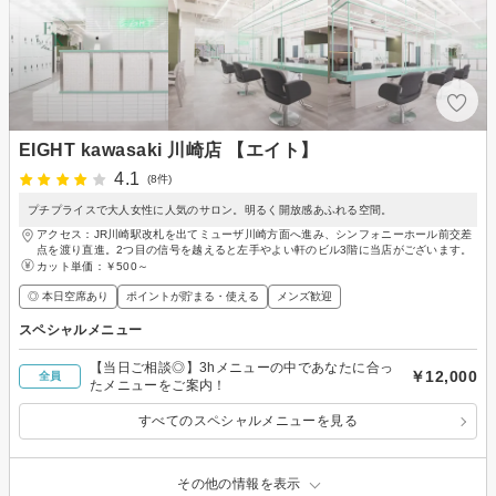
EIGHT kawasaki 川崎店 【エイト】
4.1
(8件)
プチプライスで大人女性に人気のサロン。明るく開放感あふれる空間。
アクセス：JR川崎駅改札を出てミューザ川崎方面へ進み、シンフォニーホール前交差
点を渡り直進。2つ目の信号を越えると左手やよい軒のビル3階に当店がございます。
カット単価：
￥500～
◎ 本日空席あり
ポイントが貯まる・使える
メンズ歓迎
スペシャルメニュー
【当日ご相談◎】3hメニューの中であなたに合っ
￥12,000
全員
たメニューをご案内！
すべてのスペシャルメニューを見る
その他の情報を表示