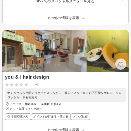
すべてのスペシャルメニューを見る
その他の情報を表示
you & i hair design
-
(-件)
ナチュラルな空間でリラックスしながら、幅広いスタイルに対応可能なサロン。クレ
ジットカードも利用可。
アクセス：相鉄本線 二俣川駅 徒歩4分
カット単価：
￥4,400～
◎ 本日空席あり
ポイントが貯まる・使える
メンズ歓迎
その他の情報を表示