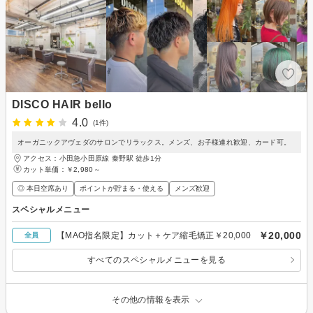
DISCO HAIR bello
4.0
(1件)
オーガニックアヴェダのサロンでリラックス。メンズ、お子様連れ歓迎、カード可。
アクセス：小田急小田原線 秦野駅 徒歩1分
カット単価：
￥2,980～
◎ 本日空席あり
ポイントが貯まる・使える
メンズ歓迎
スペシャルメニュー
￥20,000
【MAO指名限定】カット＋ケア縮毛矯正￥20,000
全員
すべてのスペシャルメニューを見る
その他の情報を表示