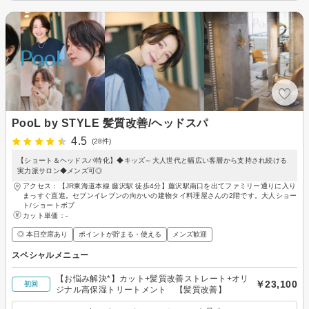
PooL by STYLE 髪質改善/ヘッドスパ
4.5
(28件)
【ショート＆ヘッドスパ特化】◆キッズ～大人世代と幅広い客層から支持され続ける
実力派サロン◆メンズ可◎
アクセス：【JR東海道本線 藤沢駅 徒歩4分】藤沢駅南口を出てファミリー通りに入り
まっすぐ直進。セブンイレブンの向かいの建物タイ料理屋さんの2階です。大人ショー
ト/ショートボブ
カット単価：
-
◎ 本日空席あり
ポイントが貯まる・使える
メンズ歓迎
スペシャルメニュー
【お悩み解決*】カット+髪質改善ストレート+オリ
￥23,100
初回
ジナル高保湿トリートメント 【髪質改善】