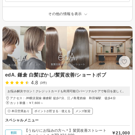
その他の情報を表示
edA. 鎌倉 白髪ぼかし/髪質改善/ショートボブ
4.8
(3件)
お悩み解決サロン！クレジットカードも利用可能◎パーソナルケアで毎日を楽しく。
アクセス：JR横須賀線 鎌倉駅 徒歩7分、江ノ島電鉄線 和田塚駅 徒歩4分
カット単価：
￥7,600～
◎ 本日空席あり
ポイントが貯まる・使える
メンズ歓迎
スペシャルメニュー
【うねりにお悩みの方へ＊】髪質改善ストレート
￥21,000
初回