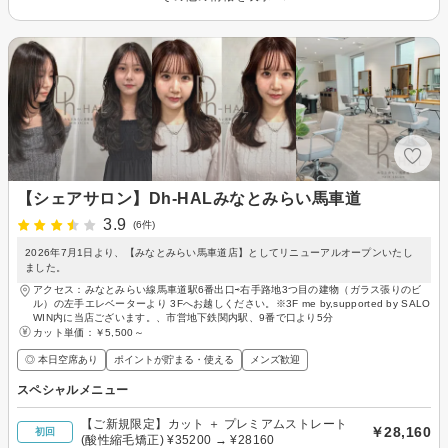
【シェアサロン】Dh-HALみなとみらい馬車道
3.9
(6件)
2026年7月1日より、【みなとみらい馬車道店】としてリニューアルオープンいたし
ました。
アクセス：みなとみらい線馬車道駅6番出口⇨右手路地3つ目の建物（ガラス張りのビ
ル）の左手エレベーターより 3Fへお越しください。※3F me by,supported by SALO
WIN内に当店ございます。、市営地下鉄関内駅、9番で口より5分
カット単価：
￥5,500～
◎ 本日空席あり
ポイントが貯まる・使える
メンズ歓迎
スペシャルメニュー
【ご新規限定】カット ＋ プレミアムストレート
￥28,160
初回
(酸性縮毛矯正) ¥35200 → ¥28160