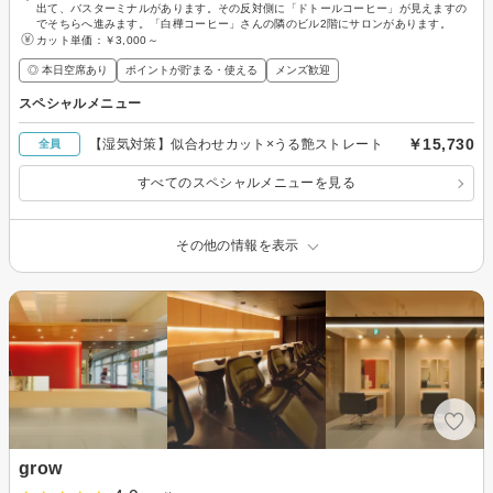
出て、バスターミナルがあります。その反対側に「ドトールコーヒー」が見えますの
でそちらへ進みます。「白樺コーヒー」さんの隣のビル2階にサロンがあります。
カット単価：
￥3,000～
◎ 本日空席あり
ポイントが貯まる・使える
メンズ歓迎
スペシャルメニュー
￥15,730
【湿気対策】似合わせカット×うる艶ストレート
全員
すべてのスペシャルメニューを見る
その他の情報を表示
grow