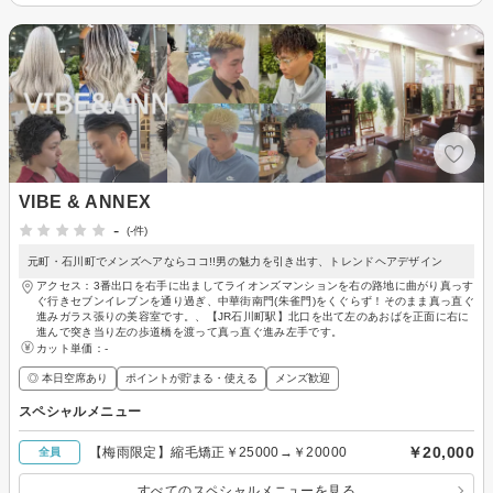
VIBE & ANNEX
-
(-件)
元町・石川町でメンズヘアならココ!!男の魅力を引き出す、トレンドヘアデザイン
アクセス：3番出口を右手に出ましてライオンズマンションを右の路地に曲がり真っす
ぐ行きセブンイレブンを通り過ぎ、中華街南門(朱雀門)をくぐらず！そのまま真っ直ぐ
進みガラス張りの美容室です。、【JR石川町駅】北口を出て左のあおばを正面に右に
進んで突き当り左の歩道橋を渡って真っ直ぐ進み左手です。
カット単価：
-
◎ 本日空席あり
ポイントが貯まる・使える
メンズ歓迎
スペシャルメニュー
￥20,000
【梅雨限定】縮毛矯正￥25000→￥20000
全員
すべてのスペシャルメニューを見る