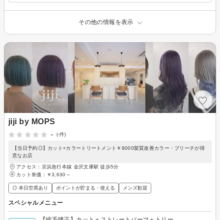
その他の情報を表示
jiji by MOPS
-
(-件)
【当日予約◎】カット+カラートリートメント￥8000髪質改善カラー・ブリーチが得
意なお店
アクセス：京浜急行本線 金沢文庫駅 徒歩5分
カット単価：
￥3,630～
◎ 本日空席あり
ポイントが貯まる・使える
メンズ歓迎
スペシャルメニュー
【縮毛矯正】カット＋ストレートパーマ＋トリー