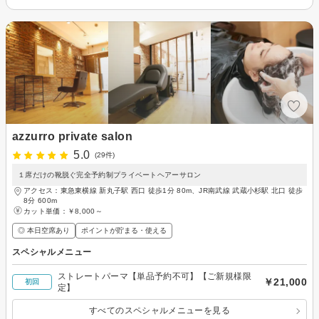
azzurro private salon
5.0
(29件)
１席だけの靴脱ぐ完全予約制プライベートヘアーサロン
アクセス：東急東横線 新丸子駅 西口 徒歩1分 80m、JR南武線 武蔵小杉駅 北口 徒歩
8分 600m
カット単価：
￥8,000～
◎ 本日空席あり
ポイントが貯まる・使える
スペシャルメニュー
ストレートパーマ【単品予約不可】【ご新規様限
￥21,000
初回
定】
すべてのスペシャルメニューを見る