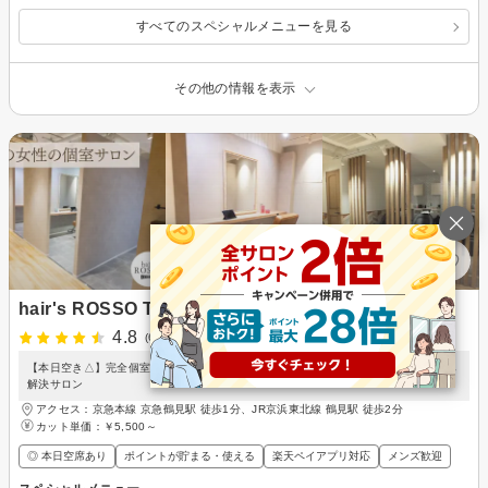
すべてのスペシャルメニューを見る
その他の情報を表示
hair's ROSSO TERRACE
4.8
(64件)
【本日空き△】完全個室でマンツーマン対応/白髪やうねりなど大人女性の為のお悩み
解決サロン
アクセス：京急本線 京急鶴見駅 徒歩1分、JR京浜東北線 鶴見駅 徒歩2分
カット単価：
￥5,500～
◎ 本日空席あり
ポイントが貯まる・使える
楽天ペイアプリ対応
メンズ歓迎