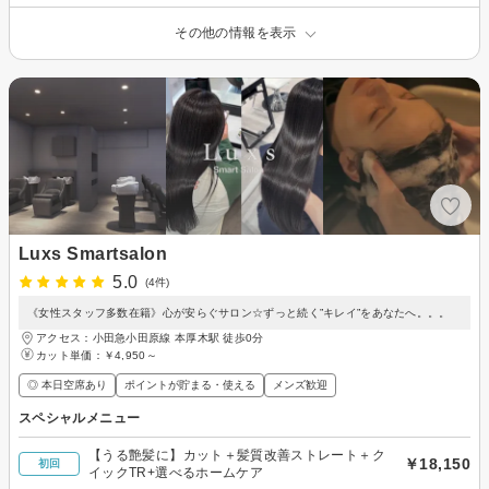
その他の情報を表示
Luxs Smartsalon
5.0
(4件)
《女性スタッフ多数在籍》心が安らぐサロン☆ずっと続く”キレイ”をあなたへ。。。
アクセス：小田急小田原線 本厚木駅 徒歩0分
カット単価：
￥4,950～
◎ 本日空席あり
ポイントが貯まる・使える
メンズ歓迎
スペシャルメニュー
【うる艶髪に】カット＋髪質改善ストレート＋ク
￥18,150
初回
イックTR+選べるホームケア