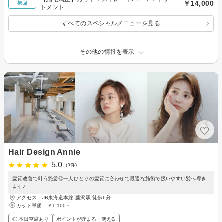
￥14,000
初回
トメント
すべてのスペシャルメニューを見る
その他の情報を表示
Hair Design Annie
5.0
(3件)
髪質改善で叶う艶髪◎一人ひとりの髪質に合わせて最適な施術で扱いやすい髪へ導き
ます♪
アクセス：JR東海道本線 藤沢駅 徒歩6分
カット単価：
￥1,100～
◎ 本日空席あり
ポイントが貯まる・使える