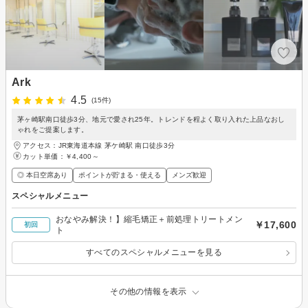
Ark
4.5
(15件)
茅ヶ崎駅南口徒歩3分、地元で愛され25年。トレンドを程よく取り入れた上品なおし
ゃれをご提案します。
アクセス：JR東海道本線 茅ケ崎駅 南口徒歩3分
カット単価：
￥4,400～
◎ 本日空席あり
ポイントが貯まる・使える
メンズ歓迎
スペシャルメニュー
おなやみ解決！】縮毛矯正＋前処理トリートメン
￥17,600
初回
ト
すべてのスペシャルメニューを見る
その他の情報を表示