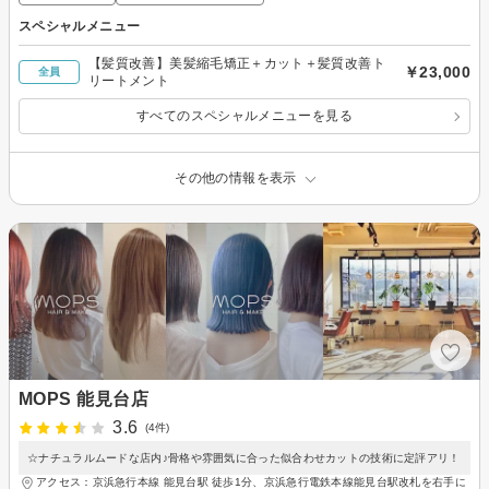
スペシャルメニュー
【髪質改善】美髪縮毛矯正＋カット＋髪質改善ト
￥23,000
全員
リートメント
すべてのスペシャルメニューを見る
その他の情報を表示
MOPS 能見台店
3.6
(4件)
☆ナチュラルムードな店内♪骨格や雰囲気に合った似合わせカットの技術に定評アリ！
アクセス：京浜急行本線 能見台駅 徒歩1分、京浜急行電鉄本線能見台駅改札を右手に