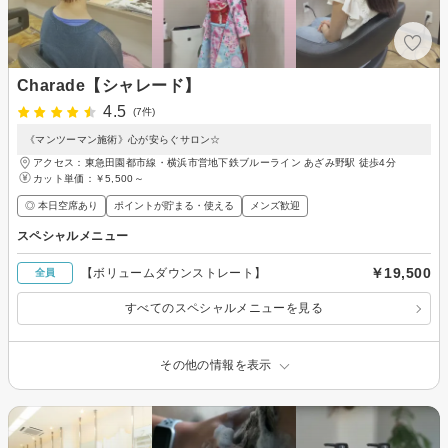
Charade【シャレード】
4.5
(7件)
《マンツーマン施術》心が安らぐサロン☆
アクセス：東急田園都市線・横浜市営地下鉄ブルーライン あざみ野駅 徒歩4分
カット単価：
￥5,500～
◎ 本日空席あり
ポイントが貯まる・使える
メンズ歓迎
スペシャルメニュー
￥19,500
【ボリュームダウンストレート】
全員
すべてのスペシャルメニューを見る
その他の情報を表示