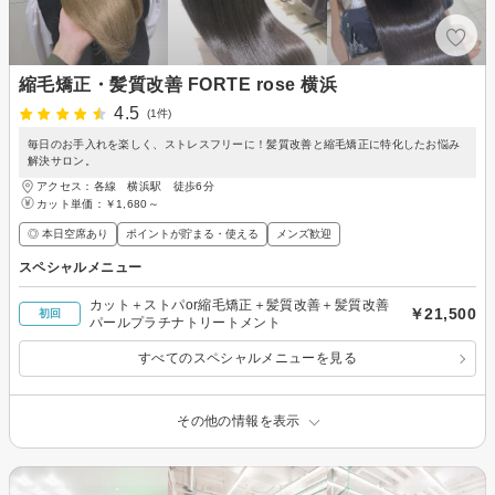
縮毛矯正・髪質改善 FORTE rose 横浜
4.5
(1件)
毎日のお手入れを楽しく、ストレスフリーに！髪質改善と縮毛矯正に特化したお悩み
解決サロン。
アクセス：各線 横浜駅 徒歩6分
カット単価：
￥1,680～
◎ 本日空席あり
ポイントが貯まる・使える
メンズ歓迎
スペシャルメニュー
カット＋ストパor縮毛矯正＋髪質改善＋髪質改善
￥21,500
初回
パールプラチナトリートメント
すべてのスペシャルメニューを見る
その他の情報を表示