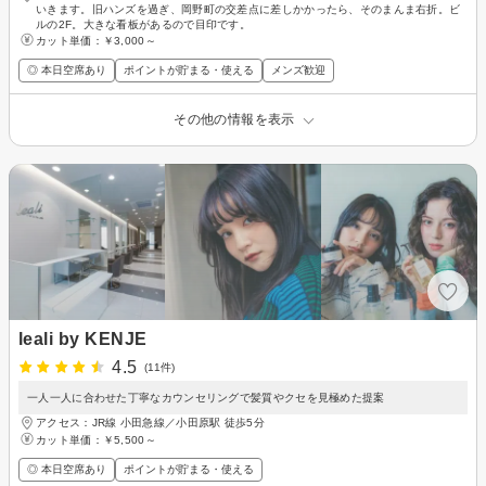
いきます。旧ハンズを過ぎ、岡野町の交差点に差しかかったら、そのまんま右折。ビ
ルの2F。大きな看板があるので目印です。
カット単価：
￥3,000～
◎ 本日空席あり
ポイントが貯まる・使える
メンズ歓迎
その他の情報を表示
leali by KENJE
4.5
(11件)
一人一人に合わせた丁寧なカウンセリングで髪質やクセを見極めた提案
アクセス：JR線 小田急線／小田原駅 徒歩5分
カット単価：
￥5,500～
◎ 本日空席あり
ポイントが貯まる・使える