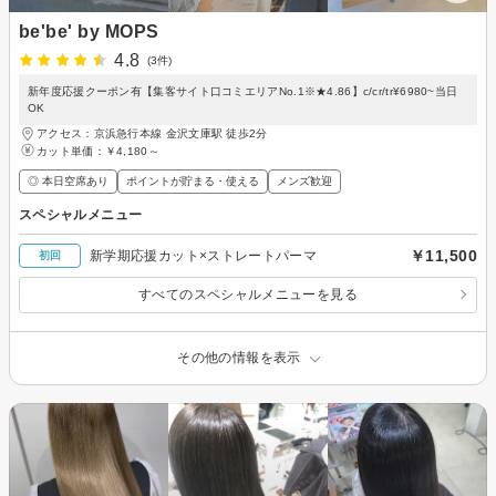
be'be' by MOPS
4.8
(3件)
新年度応援クーポン有【集客サイト口コミエリアNo.1※★4.86】c/cr/tr¥6980~当日
OK
アクセス：京浜急行本線 金沢文庫駅 徒歩2分
カット単価：
￥4,180～
◎ 本日空席あり
ポイントが貯まる・使える
メンズ歓迎
スペシャルメニュー
￥11,500
新学期応援カット×ストレートパーマ
初回
すべてのスペシャルメニューを見る
その他の情報を表示