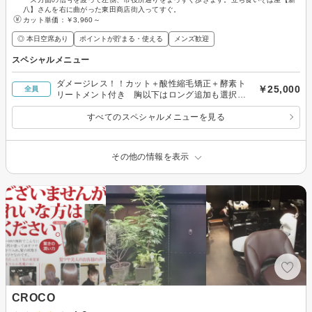
八】さんを右に曲がった東田商店街入ってすぐ。
カット単価：
￥3,960～
◎ 本日空席あり
ポイントが貯まる・使える
メンズ歓迎
スペシャルメニュー
ダメージレス！！カット＋酸性縮毛矯正＋酵素ト
￥25,000
全員
リートメント付き 胸以下はロング追加も選択く
ださい
すべてのスペシャルメニューを見る
その他の情報を表示
CROCO