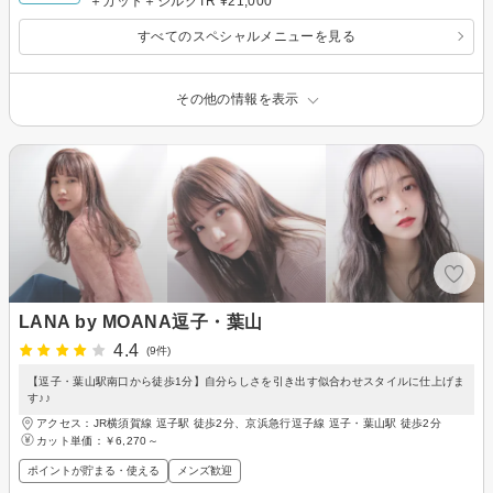
＋カット＋シルクTR ¥21,000
すべてのスペシャルメニューを見る
その他の情報を表示
LANA by MOANA逗子・葉山
4.4
(9件)
【逗子・葉山駅南口から徒歩1分】自分らしさを引き出す似合わせスタイルに仕上げま
す♪♪
アクセス：JR横須賀線 逗子駅 徒歩2分、京浜急行逗子線 逗子・葉山駅 徒歩2分
カット単価：
￥6,270～
ポイントが貯まる・使える
メンズ歓迎