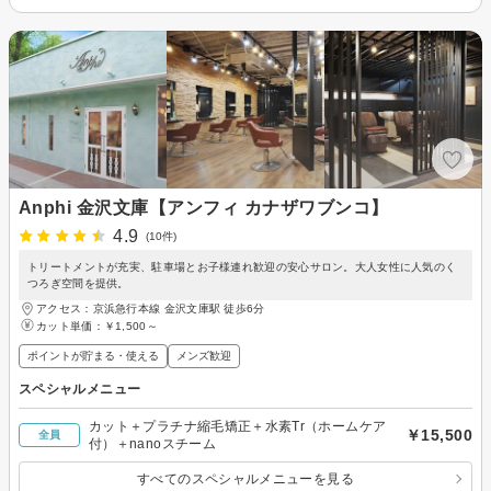
Anphi 金沢文庫【アンフィ カナザワブンコ】
4.9
(10件)
トリートメントが充実、駐車場とお子様連れ歓迎の安心サロン。大人女性に人気のく
つろぎ空間を提供。
アクセス：京浜急行本線 金沢文庫駅 徒歩6分
カット単価：
￥1,500～
ポイントが貯まる・使える
メンズ歓迎
スペシャルメニュー
カット＋プラチナ縮毛矯正＋水素Tr（ホームケア
￥15,500
全員
付）＋nanoスチーム
すべてのスペシャルメニューを見る