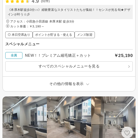
4.9
(32件)
《本厚木駅徒歩3分♪♪》経験豊富なスタイリストたちが集結！！センスが光る旬★デザ
インが叶う☆彡
アクセス：小田急小田原線 本厚木駅 徒歩3分
カット単価：
￥3,190～
◎ 本日空席あり
ポイントが貯まる・使える
メンズ歓迎
スペシャルメニュー
￥25,190
NEW！！プレミアム縮毛矯正＋カット
全員
すべてのスペシャルメニューを見る
その他の情報を表示