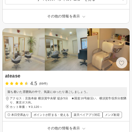
その他の情報を表示
atease
4.5
(69件)
落ち着いた雰囲気の中で、気楽にゆったり過ごしましょう。
アクセス：京急本線 横須賀中央駅 徒歩5分 ★国道16号線沿い、横須賀市役所分館隣
り、東京ガス向。
カット単価：
￥3,120～
◎ 本日空席あり
ポイントが貯まる・使える
楽天ペイアプリ対応
メンズ歓迎
その他の情報を表示