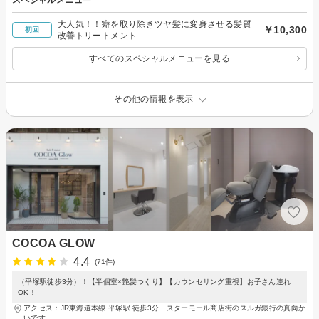
大人気！！癖を取り除きツヤ髪に変身させる髪質
￥10,300
初回
改善トリートメント
すべてのスペシャルメニューを見る
その他の情報を表示
COCOA GLOW
4.4
(71件)
（平塚駅徒歩3分）！【半個室×艶髪つくり】【カウンセリング重視】お子さん連れ
OK！
アクセス：JR東海道本線 平塚駅 徒歩3分 スターモール商店街のスルガ銀行の真向か
いです