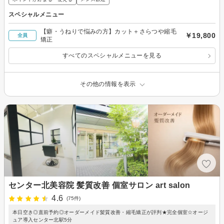
スペシャルメニュー
【癖・うねりで悩みの方】カット＋さらつや縮毛
￥19,800
全員
矯正
すべてのスペシャルメニューを見る
その他の情報を表示
センター北美容院 髪質改善 個室サロン art salon
4.6
(75件)
本日空き◎直前予約◎オーダーメイド髪質改善・縮毛矯正が評判★完全個室☆オージ
ュア導入センター北駅5分