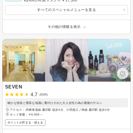
KERASTASEマスクTr ￥17,500
すべてのスペシャルメニューを見る
その他の情報を表示
SEVEN
4.7
(55件)
確かな技術と豊富な知識に裏付けされた大人女性の為の最後のサロン
アクセス：JR東海道線 藤沢駅 徒歩3分、小田急江ノ島線 藤沢駅 徒歩3分
カット単価：
￥6,600～
ポイントが貯まる・使える