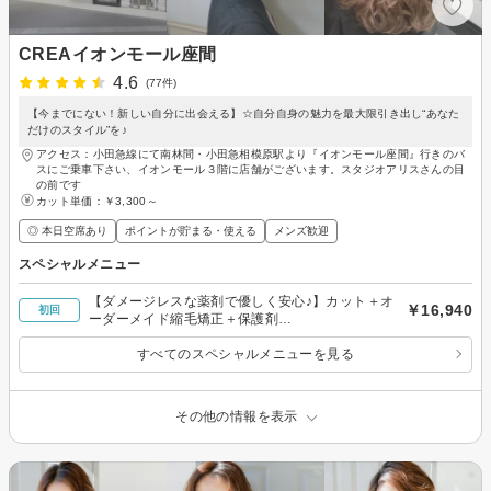
CREAイオンモール座間
4.6
(77件)
【今までにない！新しい自分に出会える】☆自分自身の魅力を最大限引き出し“あなた
だけのスタイル”を♪
アクセス：小田急線にて南林間・小田急相模原駅より『イオンモール座間』行きのバ
スにご乗車下さい、イオンモール３階に店舗がございます。スタジオアリスさんの目
の前です
カット単価：
￥3,300～
◎ 本日空席あり
ポイントが貯まる・使える
メンズ歓迎
スペシャルメニュー
【ダメージレスな薬剤で優しく安心♪】カット＋オ
￥16,940
初回
ーダーメイド縮毛矯正＋保護剤
￥22440→￥16940
すべてのスペシャルメニューを見る
その他の情報を表示