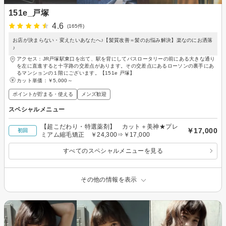
151e_戸塚
4.6
(165件)
お店が決まらない・変えたいあなたへ♪【髪質改善＝髪のお悩み解決】楽なのにお洒落
♪
アクセス：JR戸塚駅東口を出て、駅を背にしてバスロータリーの前にある大きな通り
を左に直進すると十字路の交差点があります。その交差点にあるローソンの裏手にあ
るマンションの１階にございます。【151e 戸塚】
カット単価：
￥5,000～
ポイントが貯まる・使える
メンズ歓迎
スペシャルメニュー
【超こだわり・特選薬剤】 カット＋美神★プレ
￥17,000
初回
ミアム縮毛矯正 ￥24,300⇒￥17,000
すべてのスペシャルメニューを見る
その他の情報を表示