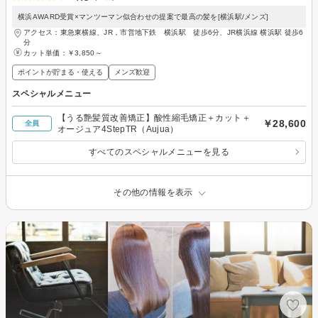
横浜AWARD受賞×マンツーマン似合わせの提案で最高の髪を[横浜駅/メンズ]
アクセス：東急東横線、JR，市営地下鉄 横浜駅 徒歩6分、JR横浜線 横浜駅 徒歩6
分
カット単価：
￥3,850～
ポイントが貯まる・使える
メンズ歓迎
スペシャルメニュー
【うる艶髪質改善矯正】酸性縮毛矯正＋カット＋
￥28,600
全員
オージュア4StepTR（Aujua）
すべてのスペシャルメニューを見る
その他の情報を表示