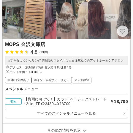
MOPS 金沢文庫店
4.8
(13件)
☆丁寧なカウンセリングで理想のスタイルに☆文庫駅近くのアットホームケアサロン
アクセス：京浜急行本線 金沢文庫駅 徒歩3分
カット単価：
￥3,300～
◎ 本日空席あり
ポイントが貯まる・使える
メンズ歓迎
スペシャルメニュー
【梅雨に向けて！】カット+ベーシックストレート
￥18,700
初回
+2stepTR¥23430→¥18700
すべてのスペシャルメニューを見る
その他の情報を表示