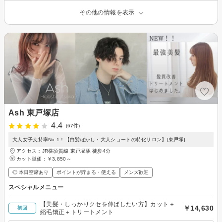
その他の情報を表示
Ash 東戸塚店
4.4
(67件)
大人女子支持率No.1！【白髪ぼかし・大人ショートの特化サロン】[東戸塚]
アクセス：JR横須賀線 東戸塚駅 徒歩4分
カット単価：
￥3,850～
◎ 本日空席あり
ポイントが貯まる・使える
メンズ歓迎
スペシャルメニュー
【美髪・しっかりクセを伸ばしたい方】カット＋
￥14,630
初回
縮毛矯正＋トリートメント