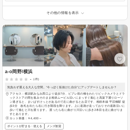
その他の情報を表示
a-o岡野/横浜
-
(-件)
気負わず通える大人な空間。“今っぽく垢抜けた自分”にアップデートしませんか？
アクセス：横浜駅みなみ西口より徒歩7分、ビブレ前の橋をわたりビックカメラとドラ
ックストアの間を進みそのまま相鉄ムービル沿いにまっすぐ進むと高架下通りローソ
ン過ぎると、まいばすけっとがあるので左に曲がるとお店です、相鉄本線 平沼橋駅 徒
歩3分 改札を出たら右に行き階段を降ります。上に道路が走っておりその道路沿いに
歩いて進むと川を渡ります。 渡ったら右に曲がり川沿いに歩き2本目を左に曲がりま
すとあります。
カット単価：
￥4,400～
ポイントが貯まる・使える
メンズ歓迎