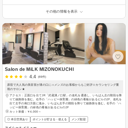
その他の情報を表示
Salon de MiLK MIZONOKUCHI
4.4
(69件)
原宿で大人気の美容室が溝の口に♪♪メンズのお客様からもご好評☆カウンセリング重
視のサロン★
アクセス：正面口を出てJR「武蔵溝ノ口駅」の改札を通過し、いちばん左の階段を降
りて線路側を進む。右手の「ハッピー保育園」の緑色の看板があるビルの2F、改札を
出て左手の南口方面に進み、いちばん左手の階段を降りて線路側を進む。右手の「ハ
ッピー保育園」の緑色の看板があるビルの2F
カット単価：
￥4,000～
◎ 本日空席あり
ポイントが貯まる・使える
メンズ歓迎
スペシャルメニュー