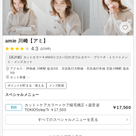
amie 川崎【アミ】
4.3
(223件)
【高評価】カットカラー￥4500☆コスパ◎のダブルカラー・ブリーチ・トリートメン
ト・メンズカット
アクセス：JR各線 川崎駅 徒歩3分、京浜急行大師線・京浜急行本線 京急川崎駅 徒歩
3分
カット単価：
-
ポイントが貯まる・使える
メンズ歓迎
スペシャルメニュー
カット＋ケアカラー＋ケア縮毛矯正＋超音波
￥17,500
初回
TOKIO5stepTr ￥17,500
すべてのスペシャルメニューを見る