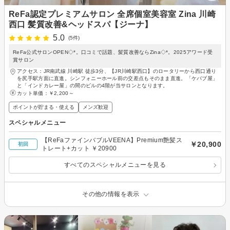
ReFa認定プレミアムサロン 全席個室美容室 Zina 川崎
西口 髪質改善&ヘッドスパ【ジーナ】
5.0
(5件)
ReFa公式サロンOPEN◇*。口コミで話題、髪質改善ならZina◇*。2025アワード受
賞サロン
アクセス：JR南武線 川崎駅 徒歩3分、【JR川崎駅西口】のロータリーから西口通り
を尻手駅方面に直進。シンフォニーホール前の交差点もそのまま直進。「ケバブ屋」
と「インドカレー屋」の間のビルの4階が当サロンとなります。
カット単価：
￥2,200～
ポイントが貯まる・使える
メンズ歓迎
スペシャルメニュー
【ReFaファインバブルVEENA】Premium艶髪ス
￥20,900
初回
トレート+カット ￥20900
すべてのスペシャルメニューを見る
その他の情報を表示