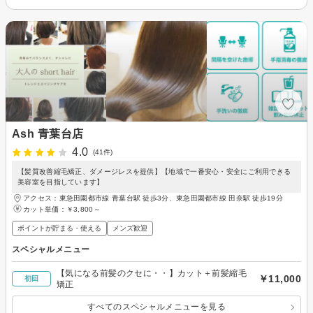
Ash 青葉台店
4.0
(41件)
【髪質改善縮毛矯正、ダメージレスを提供】【地域で一番安心・安全にご利用できる
美容室を目指しています】
アクセス：東急田園都市線 青葉台駅 徒歩3分、東急田園都市線 田奈駅 徒歩19分
カット単価：
￥3,800～
ポイントが貯まる・使える
メンズ歓迎
スペシャルメニュー
【気になる前髪のクセに・・】カット＋前髪縮毛
￥11,000
初回
矯正
すべてのスペシャルメニューを見る