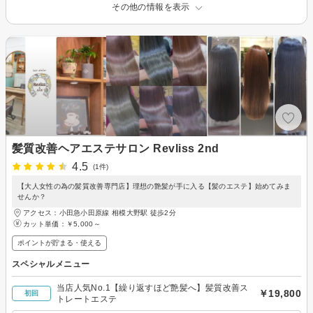
その他の情報を表示
髪質改善ヘアエステサロン Revliss 2nd
4.5
(1件)
【大人女性の為の髪質改善専門店】理想の艶髪が手に入る【髪のエステ】始めてみま
せんか？
アクセス：小田急小田原線 相模大野駅 徒歩2分
カット単価：
￥5,000～
ポイントが貯まる・使える
スペシャルメニュー
当店人気No.1【繰り返すほど艶髪へ】髪質改善ス
￥19,800
初回
トレートエステ