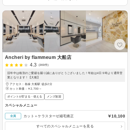
Ancheri by flammeum 大船店
4.3
(369件)
旧年中は格別のご愛顧を賜り誠にありがとうございました！年始は4日９時より通常営
業となります！【大船】
アクセス：各線 大船駅 徒歩2分
カット単価：
￥2,700～
ポイントが貯まる・使える
メンズ歓迎
スペシャルメニュー
￥10,100
カット＋ケラスターゼ縮毛矯正
全員
すべてのスペシャルメニューを見る