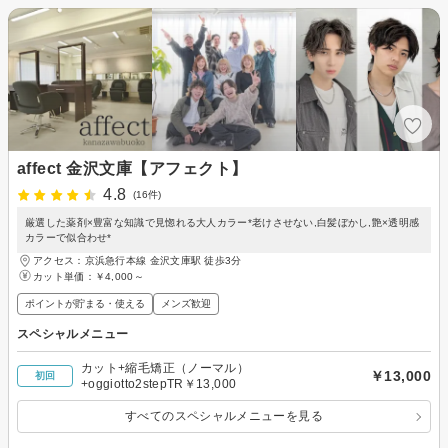
affect 金沢文庫【アフェクト】
4.8
(16件)
厳選した薬剤×豊富な知識で見惚れる大人カラー*老けさせない,白髪ぼかし,艶×透明感
カラーで似合わせ*
アクセス：京浜急行本線 金沢文庫駅 徒歩3分
カット単価：
￥4,000～
ポイントが貯まる・使える
メンズ歓迎
スペシャルメニュー
カット+縮毛矯正（ノーマル）
￥13,000
初回
+oggiotto2stepTR￥13,000
すべてのスペシャルメニューを見る