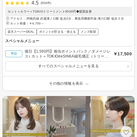
4.5
(504件)
カット＋カラー＋TOKIOトリートメント9500円◆髪質改善
アクセス：JR南武線 武蔵溝ノ口駅 徒歩2分、東急田園都市線 溝の口駅 徒歩３分
カット単価：
￥4,700～
楽天スーパーDEAL
ポイントが貯まる・使える
メンズ歓迎
スペシャルメニュー
後日【1,590円】相当ポイントバック／ダメージレ
￥17,500
平日
ス♪ カット＋TOKIOdeSINKA縮毛矯正（トリート
メント付）
すべてのスペシャルメニューを見る
その他の情報を表示