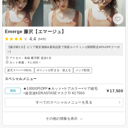
Emerge 藤沢【エマージュ】
4.4
(54件)
【藤沢駅1分】エリア最安価格&最高品質で美髪ルーティン♪[期間限定40%OFFクーポ
ン]
アクセス：各線 藤沢駅 徒歩1分
カット単価：
￥1,000～
楽天スーパーDEAL
ポイントが貯まる・使える
メンズ歓迎
スペシャルメニュー
★10000円OFF★カット+ケアカラー+ケア縮毛
￥17,500
初回
+超音波KERASTASEマスクTr ¥17500
すべてのスペシャルメニューを見る
その他の情報を表示