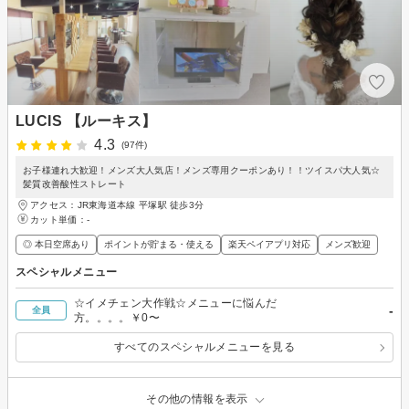
LUCIS 【ルーキス】
4.3
(97件)
お子様連れ大歓迎！メンズ大人気店！メンズ専用クーポンあり！！ツイスパ大人気☆
髪質改善酸性ストレート
アクセス：JR東海道本線 平塚駅 徒歩3分
カット単価：
-
◎ 本日空席あり
ポイントが貯まる・使える
楽天ペイアプリ対応
メンズ歓迎
スペシャルメニュー
☆イメチェン大作戦☆メニューに悩んだ
-
全員
方。。。。￥0〜
すべてのスペシャルメニューを見る
その他の情報を表示