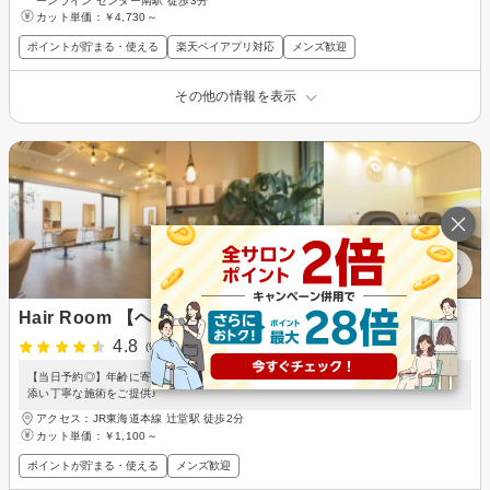
ーンライン センター南駅 徒歩3分
カット単価：
￥4,730～
ポイントが貯まる・使える
楽天ペイアプリ対応
メンズ歓迎
その他の情報を表示
Hair Room 【ヘアールーム】
4.8
(9件)
【当日予約◎】年齢に寄り添う、美しさと似合う髪。落ち着いた空間でお客様に寄り
添い丁寧な施術をご提供♪
アクセス：JR東海道本線 辻堂駅 徒歩2分
カット単価：
￥1,100～
ポイントが貯まる・使える
メンズ歓迎