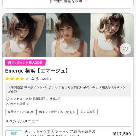
その他の情報を表示
Emerge 横浜【エマージュ】
4.3
(129件)
《期間限定10％ポイントバック》いつもよりお得にHighQuality♪＃横浜駅2分＃メン
ズ歓迎
アクセス：各線 横浜駅西口 徒歩2分
カット単価：
-
楽天スーパーDEAL
ポイントが貯まる・使える
メンズ歓迎
スペシャルメニュー
★カット＋ケアカラー＋ケア縮毛＋超音波
￥17,500
初回