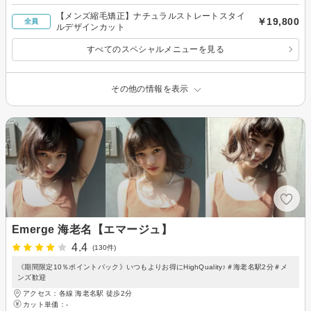
【メンズ縮毛矯正】ナチュラルストレートスタイ
￥19,800
全員
ルデザインカット
すべてのスペシャルメニューを見る
その他の情報を表示
Emerge 海老名【エマージュ】
4.4
(130件)
《期間限定10％ポイントバック》いつもよりお得にHighQuality♪＃海老名駅2分＃メ
ンズ歓迎
アクセス：各線 海老名駅 徒歩2分
カット単価：
-