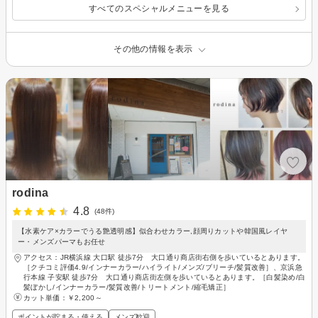
すべてのスペシャルメニューを見る
その他の情報を表示
rodina
4.8
(48件)
【水素ケア×カラーでうる艶透明感】似合わせカラー,顔周りカットや韓国風レイヤ
ー・メンズパーマもお任せ
アクセス：JR横浜線 大口駅 徒歩7分 大口通り商店街右側を歩いているとあります。
［クチコミ評価4.9/インナーカラー/ハイライト/メンズ/ブリーチ/髪質改善］、京浜急
行本線 子安駅 徒歩7分 大口通り商店街左側を歩いているとあります。［白髪染め/白
髪ぼかし/インナーカラー/髪質改善/トリートメント/縮毛矯正］
カット単価：
￥2,200～
ポイントが貯まる・使える
メンズ歓迎