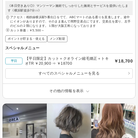
《本日空きあり◎》マンツーマン施術でしっかりした施術とサービスを提供いたしま
す《横浜駅徒歩7分♪♪》
アクセス：相鉄線横浜駅5番出口をでて、ABCマートのある通りを直進します。途中
にイオンがありますので、そのまま進んで岡野交差点にでます。交差点を渡り、左手
のビルの２階になります。１階が大阪王将になっております
カット単価：
￥5,500～
ポイントが貯まる・使える
メンズ歓迎
スペシャルメニュー
【平日限定】カット＋クオライン縮毛矯正＋トキ
￥18,700
平日
オTR ￥20,900 ⇒ ￥18700
すべてのスペシャルメニューを見る
その他の情報を表示