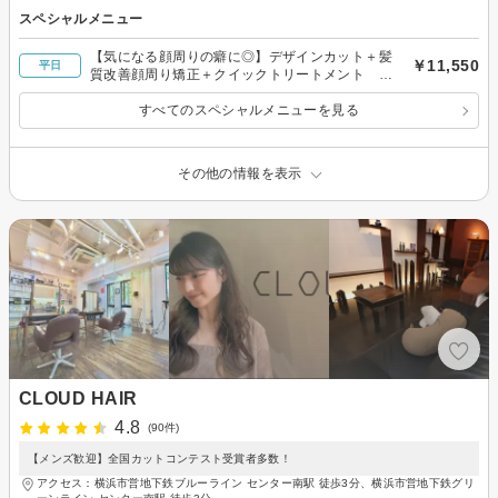
スペシャルメニュー
【気になる顔周りの癖に◎】デザインカット＋髪
￥11,550
平日
質改善顔周り矯正＋クイックトリートメント
¥11550
すべてのスペシャルメニューを見る
その他の情報を表示
CLOUD HAIR
4.8
(90件)
【メンズ歓迎】全国カットコンテスト受賞者多数！
アクセス：横浜市営地下鉄ブルーライン センター南駅 徒歩3分、横浜市営地下鉄グリ