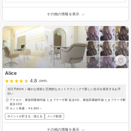
その他の情報を表示
Alice
4.8
(38件)
当日予約OK ♪ 確かな技術と圧倒的なカットテクニックで新しい自分を発見するお手
伝い
アクセス：東急田園都市線 たまプラーザ駅 徒歩3分、東急田園都市線 たまプラーザ駅
徒歩10分
カット単価：
￥4,900～
ポイントが貯まる・使える
メンズ歓迎
その他の情報を表示