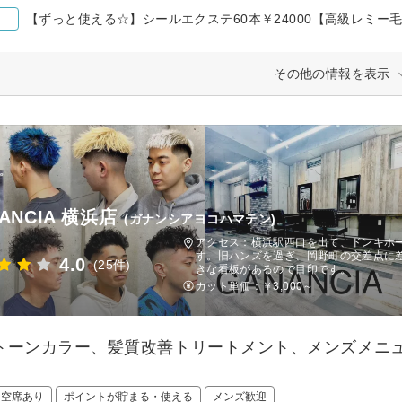
【ずっと使える☆】シールエクステ60本￥24000【高級レミー
その他の情報を表示
ANCIA 横浜店
(ガナンシアヨコハマテン)
アクセス：横浜駅西口を出て、ドンキホ
す。旧ハンズを過ぎ、岡野町の交差点に
4.0
(25件)
きな看板があるので目印です。
カット単価：
￥3,000～
トーンカラー、髪質改善トリートメント、メンズメニ
♪
日空席あり
ポイントが貯まる・使える
メンズ歓迎