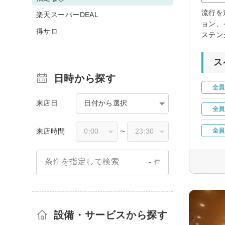
流行を
楽天スーパーDEAL
ョン、
得サロ
ステン
ス
日時から探す
全員
来店日
日付から選択
全員
来店時間
全員
〜
-
条件を指定して検索
件
設備・サービスから探す