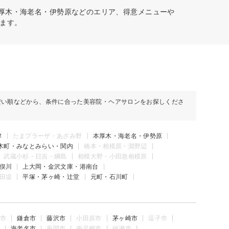
本厚木・海老名・伊勢原などのエリア、得意メニューや
ます。
安い順などから、条件に合った美容院・ヘアサロンをお探しくださ
津
たまプラーザ・あざみ野
本厚木・海老名・伊勢原
木町・みなとみらい・関内
橋本・相模原・淵野辺
武蔵小杉・日吉・綱島
相模大野・小田急相模原
俣川
上大岡・金沢文庫・港南台
田堤
平塚・茅ヶ崎・辻堂
元町・石川町
市
鎌倉市
藤沢市
小田原市
茅ヶ崎市
逗子市
海老名市
座間市
南足柄市
綾瀬市