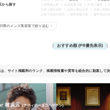
区から探す
三浦郡葉山町
高座郡寒川町
中郡大磯町
足柄上郡松田町
足柄上郡山北町
足柄上郡開
足柄下郡湯河原町
愛甲郡愛川町
愛甲郡清川
川県のメンズ美容室で絞り込む
おすすめ順 (PR優先表示)
位は、サイト掲載料のランク、掲載情報量や質等を総合的に勘案して
nar 横浜店
(アフィナーヨコハマテン)