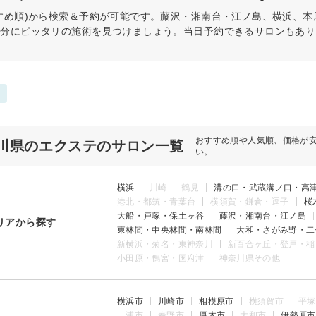
すめ順)から検索＆予約が可能です。藤沢・湘南台・江ノ島、横浜、
自分にピッタリの施術を見つけましょう。当日予約できるサロンもあり
おすすめ順や人気順、価格が
川県のエクステのサロン一覧
い。
横浜
川崎
鶴見
溝の口・武蔵溝ノ口・高
港北・都筑・青葉台
横須賀・鎌倉・逗子
桜
大船・戸塚・保土ヶ谷
藤沢・湘南台・江ノ島
リアから探す
東林間・中央林間・南林間
大和・さがみ野・二
新横浜・菊名・東神奈川
新百合ヶ丘・登戸・稲
小田原・鴨宮・国府津
神奈川県その他
横浜市
川崎市
相模原市
横須賀市
平塚
三浦市
秦野市
厚木市
大和市
伊勢原市