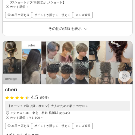
ズ/ショートボブ/白髪ぼかし/ショート】
カット単価：
-
◎ 本日空席あり
ポイントが貯まる・使える
メンズ歓迎
その他の情報を表示
cheri
4.5
(69件)
【オージュア取り扱いサロン】大人のための駅チカサロン
アクセス：JR、東急、相鉄 横浜駅 徒歩4分
カット単価：
￥5,500～
◎ 本日空席あり
ポイントが貯まる・使える
メンズ歓迎