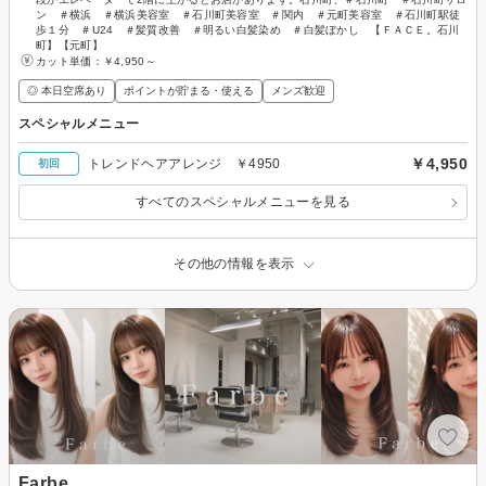
ン ＃横浜 ＃横浜美容室 ＃石川町美容室 ＃関内 ＃元町美容室 ＃石川町駅徒
歩１分 ＃U24 ＃髪質改善 ＃明るい白髪染め ＃白髪ぼかし 【ＦＡＣＥ。石川
町】【元町】
カット単価：
￥4,950～
◎ 本日空席あり
ポイントが貯まる・使える
メンズ歓迎
スペシャルメニュー
￥4,950
トレンドヘアアレンジ ￥4950
初回
すべてのスペシャルメニューを見る
その他の情報を表示
Farbe