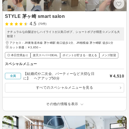
STYLE 茅ヶ崎 smart salon
4.5
(70件)
ナチュラルな白髪ぼかしハイライトが人気◎ボブ、ショートボブが得意☆メンズも大
歓迎！
アクセス：JR東海道本線 茅ケ崎駅 南口徒歩1分、JR相模線 茅ケ崎駅 徒歩1分
カット単価：
￥3,850～
◎ 本日空席あり
楽天スーパーDEAL
ポイントが貯まる・使える
メンズ歓迎
スペシャルメニュー
【結婚式や二次会、パーティーなど大切な日
￥4,510
全員
に】 ヘアアップ50分
すべてのスペシャルメニューを見る
その他の情報を表示