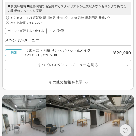
◆新規枠増枠◆撮影現場でも活躍するスタイリストが上質なカウンセリングであなた
の理想のスタイルを実現
アクセス：JR横須賀線 新川崎駅 徒歩3分、JR南武線 鹿島田駅 徒歩7分
カット単価：
￥1,100～
ポイントが貯まる・使える
メンズ歓迎
スペシャルメニュー
【成人式・前撮り】へアセット&メイク
￥20,900
初回
¥22,000→¥20,900
すべてのスペシャルメニューを見る
その他の情報を表示