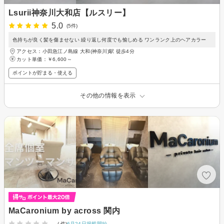
Lsurii神奈川大和店【ルスリー】
5.0
(5件)
色持ちが良く髪を傷ませない 繰り返し何度でも愉しめる ワンランク上のヘアカラー
アクセス：小田急江ノ島線 大和(神奈川)駅 徒歩4分
カット単価：
￥6,600～
ポイントが貯まる・使える
その他の情報を表示
MaCaronium by across 関内
-
(-件)
6月24日掲載開始