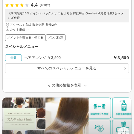
4.4
(130件)
《期間限定10％ポイントバック》いつもよりお得にHighQuality♪＃海老名駅2分＃メ
ンズ歓迎
アクセス：各線 海老名駅 徒歩2分
カット単価：
-
ポイントが貯まる・使える
メンズ歓迎
スペシャルメニュー
￥3,500
ヘアアレンジ ￥3,500
全員
すべてのスペシャルメニューを見る
その他の情報を表示