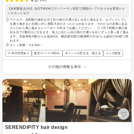
4.8
(6件)
【反町駅徒歩3分】当日予約OK◎マンツーマン対応で理想のヘアスタイルを実現☆メ
ンズカットも◎
アクセス：反町駅の改札を出て目の前の大通り沿いを左に進みます。セブンイレブン
を通り過ぎると左側に1Fに買取大吉が入ったビルがあります。そのビルの左側にある
入り口から奥に進みエレベーターで4Fまでお越しください。、三ツ沢下町駅の東口改
札を出て2番出口に行きます。地上に出たら目の前の大通りを右にずっと真っ直ぐ進み
ます。京急神奈川駅からも徒歩9分、横浜駅北西口(鶴屋町の方)からも徒歩15分程で来
れます。
カット単価：
￥4,400～
◎ 本日空席あり
楽天スーパーDEAL
ポイントが貯まる・使える
メンズ歓迎
その他の情報を表示
SERENDIPITY hair design