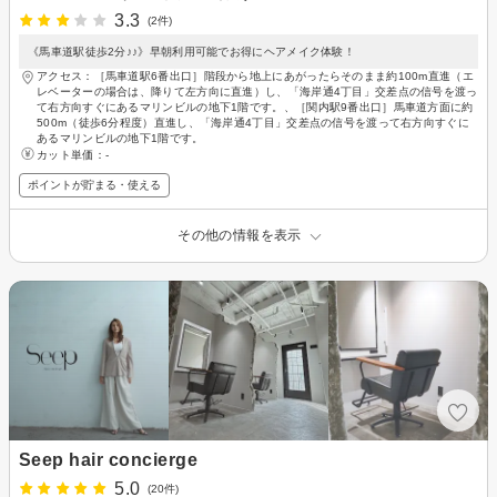
3.3
(2件)
《馬車道駅徒歩2分♪♪》早朝利用可能でお得にヘアメイク体験！
アクセス：［馬車道駅6番出口］階段から地上にあがったらそのまま約100m直進（エ
レベーターの場合は、降りて左方向に直進）し、「海岸通4丁目」交差点の信号を渡っ
て右方向すぐにあるマリンビルの地下1階です。、［関内駅9番出口］馬車道方面に約
500m（徒歩6分程度）直進し、「海岸通4丁目」交差点の信号を渡って右方向すぐに
あるマリンビルの地下1階です。
カット単価：
-
ポイントが貯まる・使える
その他の情報を表示
Seep hair concierge
5.0
(20件)