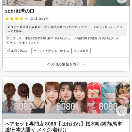
schritt溝の口
4.4
(501件)
★コロナ対策強化★駅近30秒☆雑誌掲載の人気サロン☆カット￥3000/カット＋カラ
ー￥3500∼
アクセス：東急田園都市線 溝の口駅 徒歩1分、JR南武線 武蔵溝ノ口駅 徒歩1分
カット単価：
￥3,500～
◎ 本日空席あり
ポイントが貯まる・使える
メンズ歓迎
その他の情報を表示
ヘアセット専門店 8080【はればれ】桜木町/関内/馬車
道/日本大通り メイク/着付け