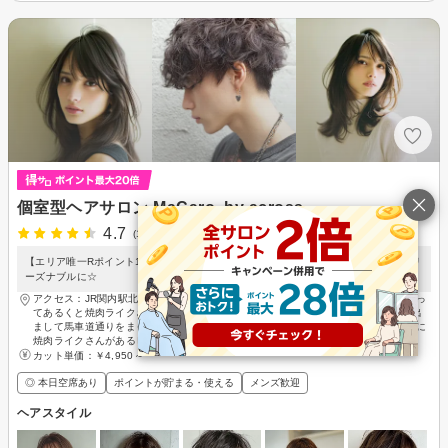
個室型ヘアサロン MaCaro. by across
4.7
(12件)
【エリア唯一Rポイント10倍還元！】経験豊富なスタイリスト多数♪上質なお時間をリ
ーズナブルに☆
アクセス：JR関内駅北口を出ましたら日高屋さん側に渡りましてそのまま線路に沿っ
てあるくと焼肉ライクさんがあるビルがあるのでそのビルの10Fです、馬車道駅を出
まして馬車道通りをまっすぐ伊勢佐木モールの方に向かうとJRの線路の手前の左手に
焼肉ライクさんがあるビルがあるのでそのビルの10Fです
カット単価：
￥4,950～
◎ 本日空席あり
ポイントが貯まる・使える
メンズ歓迎
ヘアスタイル