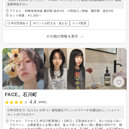
改善特化サロン
アクセス：JR東海道本線 藤沢駅 徒歩5分、小田急江ノ島線 藤沢駅 徒歩5分
カット単価：
￥1,320～
◎ 本日空席あり
ポイントが貯まる・使える
メンズ歓迎
その他の情報を表示
FACE。石川町
4.4
(99件)
◎本日空き◎《なりたいが叶う》縮毛矯正/アレンジ/ブリーチ/白髪ぼかし／ショート
カット/ダブルカラー
アクセス：アクセス】JR石川町駅南口（元町口）正面改札を出て、右に1分ほど歩い
てローソン、お蕎麦屋さんを通り過ぎ、進んで頂くと通りに黒い看板が目印です。階
段かエレベーターで2階に上がるとお店があります。石川町、＃石川町 ＃石川町サロ