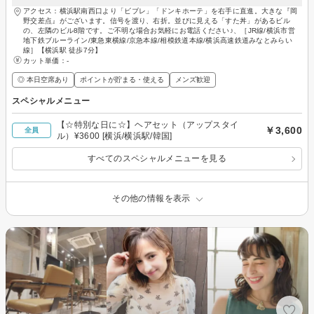
アクセス：横浜駅南西口より「ビブレ」「ドンキホーテ」を右手に直進。大きな『岡
野交差点』がございます。信号を渡り、右折。並びに見える「すた丼」があるビル
の、左隣のビル8階です。ご不明な場合お気軽にお電話ください♪、［JR線/横浜市営
地下鉄ブルーライン/東急東横線/京急本線/相模鉄道本線/横浜高速鉄道みなとみらい
線］【横浜駅 徒歩7分】
カット単価：
-
◎ 本日空席あり
ポイントが貯まる・使える
メンズ歓迎
スペシャルメニュー
【☆特別な日に☆】ヘアセット（アップスタイ
￥3,600
全員
ル）¥3600 [横浜/横浜駅/韓国]
すべてのスペシャルメニューを見る
その他の情報を表示