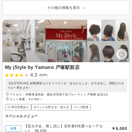
その他の情報を表示
My jStyle by Yamano 戸塚駅前店
4.3
(86件)
【当日予約OK】経験豊富なスタイリストが「あなたらしさ」を引き出し、理想のスタ
イルヘ導きます♪
アクセス：JR東海道本線・横浜市営地下鉄ブルーライン 戸塚駅 徒歩1分
カット単価：
￥3,500～
◎ 本日空席あり
ポイントが貯まる・使える
メンズ歓迎
スペシャルメニュー
【花火大会、推し活に】浴衣着付&選べるヘアセ
￥6,000
全員
ット ¥6,000