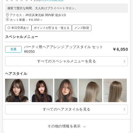
個室で贅沢な時間、大人向けプライベートサロン。
アクセス：JR京浜東北線 関内駅 徒歩1分
カット単価：
￥6,050～
◎ 本日空席あり
ポイントが貯まる・使える
メンズ歓迎
スペシャルメニュー
パーティ用ヘアアレンジ アップスタイル セット
￥6,050
全員
¥6050
すべてのスペシャルメニューを見る
ヘアスタイル
すべてのヘアスタイルを見る
その他の情報を表示