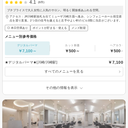
4.1
(8件)
プチプライスで大人女性に人気のサロン。明るく開放感あふれる空間。
アクセス：JR川崎駅改札を出てミューザ川崎方面へ進み、シンフォニーホール前交差
点を渡り直進。2つ目の信号を越えると左手やよい軒のビル3階に当店がございます。
◎ 本日空席あり
ポイントが貯まる・使える
メンズ歓迎
メニュー別参考価格
デジタルパーマ
カット単価
ヘアカラー
￥7,100～
￥500～
￥500～
￥7,100
★デジタルパーマ★[川崎/川崎駅]
すべてのメニューを見る
その他の情報を表示