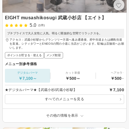
EIGHT musashikosugi 武蔵小杉店 【エイト】
5.0
(1件)
プチプライスで大人女性に人気。明るく開放的な空間でリラックスを。
アクセス：武蔵小杉駅からグランツリー方面へ進み通過後、府中街道または綱島街道
を直進。シティタワーとENEOSの間の小道に当店がございます。駐輪は店舗前へお願
いします。
ポイントが貯まる・使える
メンズ歓迎
メニュー別参考価格
デジタルパーマ
カット単価
ヘアカラー
￥7,100～
￥500～
￥500～
￥7,100
★デジタルパーマ★【武蔵小杉/武蔵小杉駅】
すべてのメニューを見る
その他の情報を表示