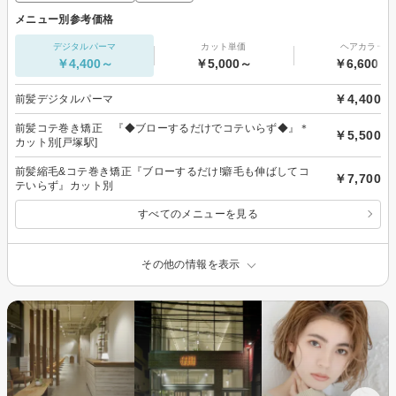
メニュー別参考価格
デジタルパーマ
カット単価
ヘアカラー
￥4,400～
￥5,000～
￥6,600～
￥4,400
前髪デジタルパーマ
前髪コテ巻き矯正 『◆ブローするだけでコテいらず◆』＊
￥5,500
カット別[戸塚駅]
前髪縮毛&コテ巻き矯正『ブローするだけ!癖毛も伸ばしてコ
￥7,700
テいらず』カット別
すべてのメニューを見る
その他の情報を表示