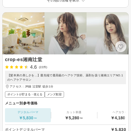
その他の情報を表示
crop-es湘南辻堂
4.6
(22件)
【髪本来の美しさを…】最先端で最高級のヘアケア技術、薬剤を扱う湘南エリアNO.1
のヘアケアサロン
アクセス：JR線 辻堂駅 徒歩1分
ポイントが貯まる・使える
メンズ歓迎
メニュー別参考価格
デジタルパーマ
カット単価
ヘアカラー
￥5,830～
￥5,280～
￥4,180～
￥5,830
ポイントデジタルパーマ