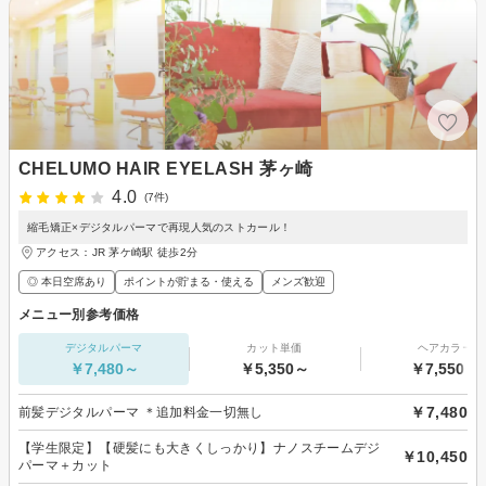
CHELUMO HAIR EYELASH 茅ヶ崎
4.0
(7件)
縮毛矯正×デジタルパーマで再現人気のストカール！
アクセス：JR 茅ケ崎駅 徒歩2分
◎ 本日空席あり
ポイントが貯まる・使える
メンズ歓迎
メニュー別参考価格
デジタルパーマ
カット単価
ヘアカラー
￥7,480～
￥5,350～
￥7,550～
￥7,480
前髪デジタルパーマ ＊追加料金一切無し
【学生限定】【硬髪にも大きくしっかり】ナノスチームデジ
￥10,450
パーマ＋カット