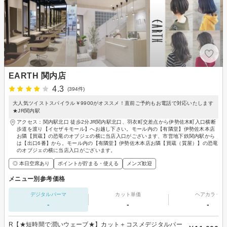
EARTH 関内店
4.3
(394件)
大人気ツイストスパイラル￥9900がオススメ！直前ご予約もお電話で対応いたします
★JR関内駅
アクセス：関内駅北口 徒歩2分JR関内駅北口、羽衣町交差点から伊勢佐木町入口横断
歩道を渡り【イセザキモール】へお越し下さい。モール内の【有隣堂】伊勢佐木本店
お隣【買蔵】の恐竜のオブジェの横に当店入口がございます、市営地下鉄関内駅から
は【出口6番】から。モール内の【有隣堂】伊勢佐木本店お隣【買蔵（質屋）】の恐竜
のオブジェの横に当店入口がございます。
◎ 本日空席あり
ポイントが貯まる・使える
メンズ歓迎
メニュー別参考価格
デジタルパーマ
カット単価
ヘアカラー
-
-
-
R【★短時間で潤いウェーブ★】カット＋コスメデジタルパー