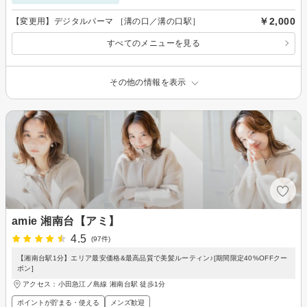
￥2,000
【変更用】デジタルパーマ ［溝の口／溝の口駅］
すべてのメニューを見る
その他の情報を表示
amie 湘南台【アミ】
4.5
(97件)
【湘南台駅1分】エリア最安価格&最高品質で美髪ルーティン♪[期間限定40%OFFクー
ポン]
アクセス：小田急江ノ島線 湘南台駅 徒歩1分
ポイントが貯まる・使える
メンズ歓迎