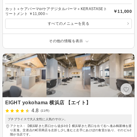
カット＋ケアパーマorケアデジタルパーマ＋KERASTASEト
￥11,000
リートメント ￥11,000～
すべてのメニューを見る
その他の情報を表示
EIGHT yokohama 横浜店 【エイト】
4.8
(11件)
プチプライスで大人女性に人気のサロン。
アクセス：【横浜駅きた西口から徒歩3分】横浜駅きた西口を出て右へ進み鶴屋橋を渡
り直進。交差点の町田商店を左折し少し進むと左手にあけぼの食堂があり、そのビル2
階が当店です。