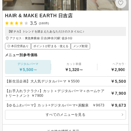
HAIR & MAKE EARTH 日吉店
3.5
(160件)
【駅チカ】トレンドを踏まえたあなただけのスタイルに♪
アクセス：東急東横線 日吉(神奈川)駅 徒歩3分
◎ 本日空席あり
ポイントが貯まる・使える
メンズ歓迎
メニュー別参考価格
デジタルパーマ
カット単価
ヘアカラー
￥5,500～
￥1,320～
￥2,900～
￥5,500
【新生活企画】大人気デジタルパーマ ￥5500
【お手入れラクラク♪】カット＋デジタルパーマ＋ホームケア
￥7,900
トリートメント ￥7900
￥9,673
【ゆるふわパーマ】カット+デジタルパーマ+炭酸泉 ￥9673
すべてのメニューを見る