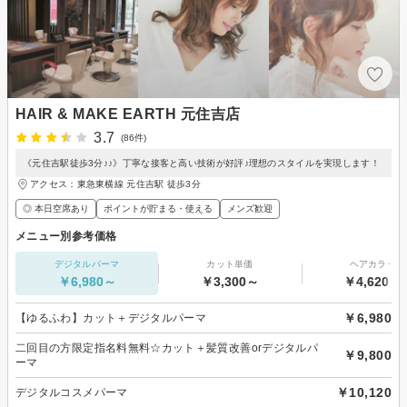
HAIR & MAKE EARTH 元住吉店
3.7
(86件)
《元住吉駅徒歩3分♪♪》丁寧な接客と高い技術が好評♪理想のスタイルを実現します！
アクセス：東急東横線 元住吉駅 徒歩3分
◎ 本日空席あり
ポイントが貯まる・使える
メンズ歓迎
メニュー別参考価格
デジタルパーマ
カット単価
ヘアカラー
￥6,980～
￥3,300～
￥4,620～
￥6,980
【ゆるふわ】カット＋デジタルパーマ
二回目の方限定指名料無料☆カット＋髪質改善orデジタルパ
￥9,800
ーマ
￥10,120
デジタルコスメパーマ