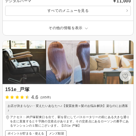
￥11,000
デジタルパーマ
すべてのメニューを見る
その他の情報を表示
151e_戸塚
4.6
(165件)
お店が決まらない・変えたいあなたへ♪【髪質改善＝髪のお悩み解決】楽なのにお洒落
♪
アクセス：JR戸塚駅東口を出て、駅を背にしてバスロータリーの前にある大きな通り
を左に直進すると十字路の交差点があります。その交差点にあるローソンの裏手にあ
るマンションの１階にございます。【151e 戸塚】
ポイントが貯まる・使える
メンズ歓迎