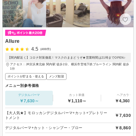
Allure
4.5
(488件)
【関内駅近く】コロナ対策徹底！マスクのままどうぞ★営業時間は21時までOPEN♪
アクセス：JR京浜東北線 関内駅 徒歩2分、横浜市営地下鉄ブルーライン 関内駅 徒歩
1分
ポイントが貯まる・使える
メンズ歓迎
メニュー別参考価格
デジタルパーマ
カット単価
ヘアカラー
￥7,630～
￥1,110～
￥4,360～
【大人気★】モロッカンデジタルパーマ+カット+プレトリー
￥7,630
トメント
￥8,860
デジタルパーマ+カット・シャンプー・ブロー