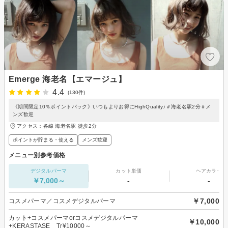
Emerge 海老名【エマージュ】
4.4
(130件)
《期間限定10％ポイントバック》いつもよりお得にHighQuality♪＃海老名駅2分＃メ
ンズ歓迎
アクセス：各線 海老名駅 徒歩2分
ポイントが貯まる・使える
メンズ歓迎
メニュー別参考価格
デジタルパーマ
カット単価
ヘアカラー
￥7,000～
-
-
￥7,000
コスメパーマ／コスメデジタルパーマ
カット+コスメパーマorコスメデジタルパーマ
￥10,000
+KERASTASE Tr¥10000～