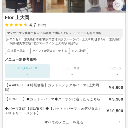
Flor 上大岡
4.7
(52件)
マンツーマン接客で幅広い年齢層に対応！クレジットカードも利用可能。
アクセス：京浜急行本線/横浜市営地下鉄ブルーライン 上大岡駅 徒歩3分、 京浜急行
本線/横浜市営地下鉄ブルーライン 上大岡駅 徒歩3分
◎ 本日空席あり
ポイントが貯まる・使える
メンズ歓迎
メニュー別参考価格
デジタルパーマ
カット単価
ヘアカラー
-
-
-
【★40％OFF★特別価格】カット＋デジタルパーマ [上大岡
￥6,600
駅]
￥9,900
【10%OFF】◆カット＋パーマ◆クーポンに迷ったらこちら
◆パーマSET【SILVER】◆【カット＋パーマ（orデジタル）
￥10,500
＋N.トリートメント】
すべてのメニューを見る