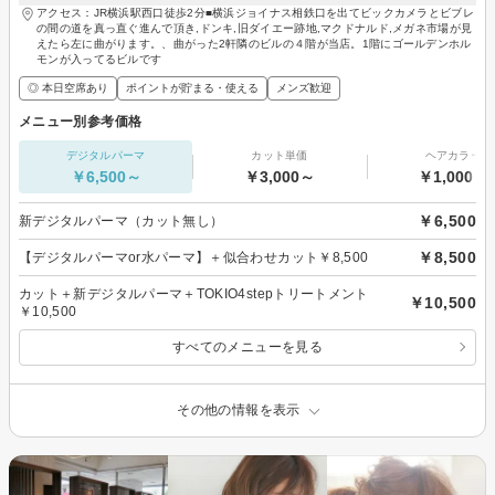
アクセス：JR横浜駅西口徒歩2分■横浜ジョイナス相鉄口を出てビックカメラとビブレ
の間の道を真っ直ぐ進んで頂き,ドンキ,旧ダイエー跡地,マクドナルド,メガネ市場が見
えたら左に曲がります。、曲がった2軒隣のビルの４階が当店。1階にゴールデンホル
モンが入ってるビルです
◎ 本日空席あり
ポイントが貯まる・使える
メンズ歓迎
メニュー別参考価格
デジタルパーマ
カット単価
ヘアカラー
￥6,500～
￥3,000～
￥1,000～
￥6,500
新デジタルパーマ（カット無し）
￥8,500
【デジタルパーマor水パーマ】＋似合わせカット￥8,500
カット＋新デジタルパーマ＋TOKIO4stepトリートメント
￥10,500
￥10,500
すべてのメニューを見る
その他の情報を表示