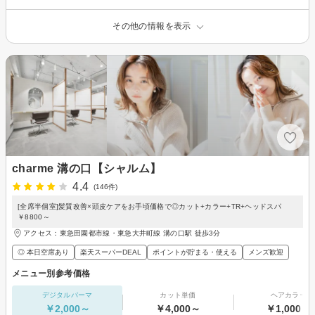
その他の情報を表示
charme 溝の口【シャルム】
4.4
(146件)
[全席半個室]髪質改善×頭皮ケアをお手頃価格で◎カット+カラー+TR+ヘッドスパ
￥8800～
アクセス：東急田園都市線・東急大井町線 溝の口駅 徒歩3分
◎ 本日空席あり
楽天スーパーDEAL
ポイントが貯まる・使える
メンズ歓迎
メニュー別参考価格
デジタルパーマ
カット単価
ヘアカラー
￥2,000～
￥4,000～
￥1,000～