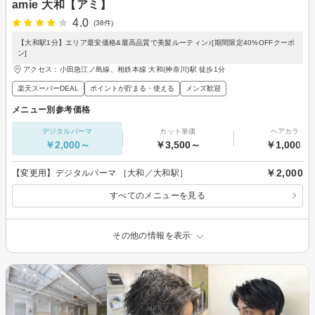
amie 大和【アミ】
4.0
(38件)
【大和駅1分】エリア最安価格&最高品質で美髪ルーティン♪[期間限定40%OFFクーポ
ン]
アクセス：小田急江ノ島線、相鉄本線 大和(神奈川)駅 徒歩1分
楽天スーパーDEAL
ポイントが貯まる・使える
メンズ歓迎
メニュー別参考価格
デジタルパーマ
カット単価
ヘアカラー
￥2,000～
￥3,500～
￥1,000～
￥2,000
【変更用】デジタルパーマ ［大和／大和駅］
すべてのメニューを見る
その他の情報を表示