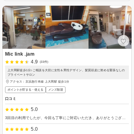
Mic link .jam
4.9
(33件)
上大岡駅徒歩1分♪ご相談を大切に女性＆男性デザイン、髪質頭皮に努める緊張なしの
プライベートサロン
アクセス：京浜急行本線 上大岡駅 徒歩1分
ポイントが貯まる・使える
メンズ歓迎
口コミ
5.0
3回目の利用でしたが、今回も丁寧にご対応いただき、ありがとうございました！来月もまた、よろしくお願いいたします。
5.0