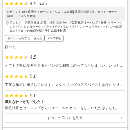
4.5
(51件)
Rポイント10％還元有！オージュアソムリエ在籍│武蔵小杉駅3分／カット+カラー
6600円／メンズ歓迎
アクセス：東急東横線 武蔵小杉駅 徒歩4分【#髪質改善オージュア#酸熱 トリートメ
ント#イルミナカラー#ハイライト#ヴィラロドラ#インナーカラー#ヘッドスパ#白髪
染め#リタッチ#前髪#新丸子】武蔵小杉店
ポイントが貯まる・使える
メンズ歓迎
口コミ
4.5
とても丁寧に髪型やスタイリングに相談にのってもらいました。いつもお願いしている方の予約が叶わず、指名なしでお願いしたのですが、安心してお願いすることができました。有難うございました。
5.0
丁寧な施術に満足しています。スタイリングのアドバイスも参考になりました。ありがとうございます。
5.0
満足な仕上がりでした！
縮毛矯正とセミロングからショートへのカットをしていただきました。 まずは希望通りにカットしていただき、その後、スタイリストさんのおすすめで調整するという流れでしたが、スタイリストさんの説明がわかりやすく、仕上がりも素敵で大変満足いたしました。 日々のスタイリングのアドバイスもライフスタイルに合わせた具体的な内容でとても良かったです。 また伺いたいです。
すべての口コミを見る