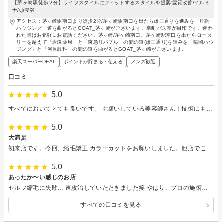
【茅ヶ崎駅徒歩２分】ライフスタイルにフィットするスタイルを提案/髪質改善/イルミ
ナ/頭浸浴
アクセス：茅ヶ崎駅南口より徒歩2分/茅ヶ崎駅南口を出たら雄三通りを進みを「稲岡
ハウジング」道を曲がるとGOAT_茅ヶ崎がございます。幸町バス停が目印です。迷わ
れた際はお気軽にお電話ください。茅ヶ崎/茅ヶ崎南口、茅ヶ崎駅南口を出たらロータ
リーを越えて「岩澤薬局」と「東急リバブル」の間の道(雄三通り)を進みを「稲岡ハウ
ジング」と「河原眼科」の間の道を曲がるとGOAT_茅ヶ崎がございます。
楽天スーパーDEAL
ポイントが貯まる・使える
メンズ歓迎
口コミ
5.0
すべてにおいてとても良いです。 お願いしている美容師さん！技術はもちろん素晴らしいですがなんと言っても人柄がとても良いです。 いつも楽しい気持ちにさせていただきます。 またよろしくお願いします。
5.0
大満足
初来店です。今回、縮毛矯正 カラーカットをお願いしました。他店でこのコースだと4〜5時間は掛かっていたのですが1時間以上早く終わり嬉しかった♪髪は艶々で柔らかく扱いやすくなりました、センスよく丁寧にカットしていただき 毎日のお手入れの憂鬱から開放されました♪ またよろしくお願いします。
5.0
あったか〜い感じのお店
セルフ縮毛に失敗… 速攻治していただきました笑 やはり、プロの施術は違います！！ また厄介な梅雨の時期に伺います いつもありがとう〜 感謝！
すべての口コミを見る