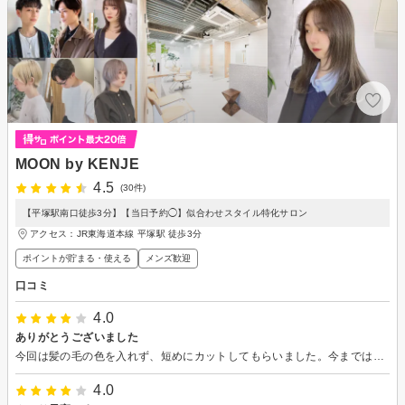
MOON by KENJE
4.5
(30件)
【平塚駅南口徒歩3分】【当日予約◯】似合わせスタイル特化サロン
アクセス：JR東海道本線 平塚駅 徒歩3分
ポイントが貯まる・使える
メンズ歓迎
口コミ
4.0
ありがとうございました
今回は髪の毛の色を入れず、短めにカットしてもらいました。今まではちょっと長めの髪型でいかにも大学生だなぁと言う感じでしたが、これからは就職活動に向けた髪型になって見違えるほど青年になりました。色を入れた長い髪の毛もそうですが、色を入れない普通の髪型も、やはりどこか躍動感があり、夏っぽい感じに仕上げてもらえてよかったと思っています。菱田さんに雰囲気を伝えると、それ以上の出来に仕上げてくれるのでいつも助かっています。これからもよろしくお願いします。
4.0