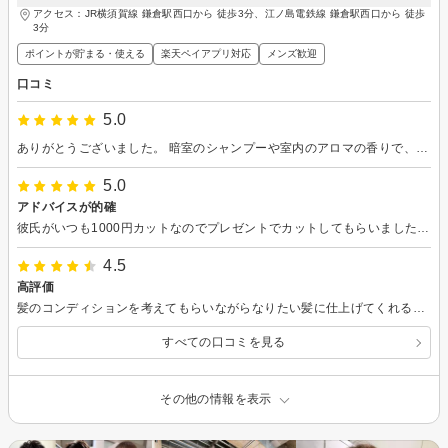
アクセス：JR横須賀線 鎌倉駅西口から 徒歩3分、江ノ島電鉄線 鎌倉駅西口から 徒歩
3分
ポイントが貯まる・使える
楽天ペイアプリ対応
メンズ歓迎
口コミ
5.0
ありがとうございました。 暗室のシャンプーや室内のアロマの香りで、とてもリラックスできました。 髪の仕上がりも素敵です。 ヘッドスパも試したいです。
5.0
アドバイスが的確
彼氏がいつも1000円カットなのでプレゼントでカットしてもらいました。 間違った髪に対する考えを丁寧に教えていただきました。 ありがとうございました。
4.5
高評価
髪のコンディションを考えてもらいながらなりたい髪に仕上げてくれるのでとても嬉しいです。 周りからの似合ってるね！と言われるようになり自分も満足心も弾みます。 また行かせていただきますあ。
すべての口コミを見る
その他の情報を表示