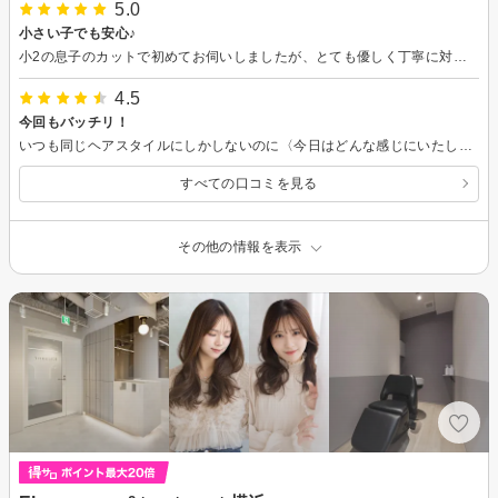
5.0
小さい子でも安心♪
小2の息子のカットで初めてお伺いしましたが、とても優しく丁寧に対応して下さり安心してお任せできました。 子供向けにタブレットやカルピスやキャンディーなども用意して下さり、息子も大喜び！ タブレットのおかげでカット中も静かにしていてくれたので、親としても助かりました。 なにより、担当して下さったLisaさんの笑顔と優しさに感謝です！ ツーブロックのマッシュにしてもらいましたが、仕上がりも大満足です！ ぜひまたお願いします。
4.5
今回もバッチリ！
いつも同じヘアスタイルにしかしないのに〈今日はどんな感じにいたしましょう？〉と聞いてくれるので、好き勝手にあーだこーだと言わせてもらい、結局〈まかせます。〉で落ち着き、ご満悦で会計を済ませること、もう10年以上のお付き合い。いつもありがとうございます♪ お互いに来年も良い年に致しましょう。 本当は、評価オール5にしたいのですが、今後の精進のために、あえての評価ですm(_ _)m
すべての口コミを見る
その他の情報を表示