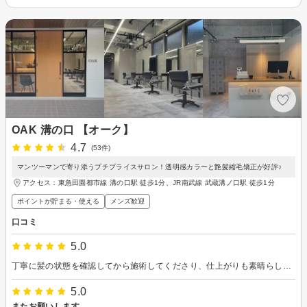
OAK 溝の口 【オーク】
4.7
(53件)
マンツーマンで寄り添うプチプライスサロン！透明感カラーと艶髪縮毛矯正が好評♪
アクセス：東急田園都市線 溝の口駅 徒歩1分、JR南武線 武蔵溝ノ口駅 徒歩1分
ポイントが貯まる・使える
メンズ歓迎
口コミ
5.0
丁寧に髪の状態を確認してから施術してくださり、仕上がりも素晴らしく感激しています^_^
5.0
またお願いします