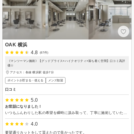
OAK 横浜
4.8
(67件)
《マンツーマン施術》【グッドプライス×ハイクオリティ×落ち着く空間】口コミ高評
価☆
アクセス：各線 横浜駅 徒歩7分
ポイントが貯まる・使える
メンズ歓迎
口コミ
5.0
お世話になりました！
いつもふんわりした私の希望を瞬時に汲み取って、丁寧に施術していただきありがとうございました。直前まで迷っていましたが、提案くださった通りさっぱりとカットしてもらえて、とても気に入りました。 ご退職は残念ですが、故郷でのご活躍をお祈りしています！お身体気を付けて、がんばってくださいね。
4.0
要望通りカットをして貰えたので良かったです。