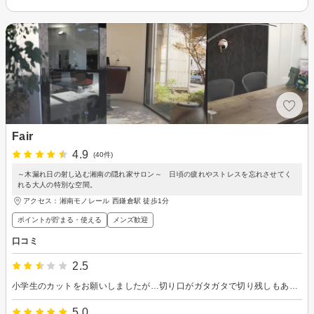
Fair
4.9
(40件)
～木漏れ日の射し込む湘南の隠れ家サロン～ 日頃の疲れやストレスを忘れさせてく
れる大人の特別な空間。
アクセス：湘南モノレール 西鎌倉駅 徒歩1分
ポイントが貯まる・使える
メンズ歓迎
口コミ
2.5
小学生のカットをお願いしましたが…切り口がガタガタで切り残しもあり、、1000円カットレベルでした。 どこかでお直ししたいくらい。
5.0