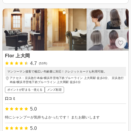
Flor 上大岡
4.7
(52件)
マンツーマン接客で幅広い年齢層に対応！クレジットカードも利用可能。
アクセス：京浜急行本線/横浜市営地下鉄ブルーライン 上大岡駅 徒歩3分、 京浜急行
本線/横浜市営地下鉄ブルーライン 上大岡駅 徒歩3分
ポイントが貯まる・使える
メンズ歓迎
口コミ
5.0
特にシャンプーが気持ちよかったです！ またお願いします
5.0