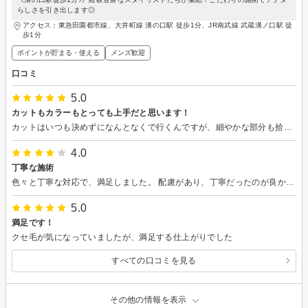
らしさを引き出します◎
アクセス：東急田園都市線、大井町線 溝の口駅 徒歩1分、JR南武線 武蔵溝ノ口駅 徒
歩1分
ポイントが貯まる・使える
メンズ歓迎
口コミ
5.0
カットもカラーもとっても上手だと思います！
カットはいつも決めずになんとなくで行くんですが、細やかな部分も拾い上げてくださり、いつもとは少し雰囲気を変えたカットをしてくれて大変満足です☺️ カラーの色味も良く、落ちて来たらの部分も含めてこれからも楽しみです。 本当にありがとうございます😊またよろしくお願いします！
4.0
丁寧な施術
色々と丁寧な対応で、満足しました。 配慮があり、丁寧だったのが良かったです。
5.0
満足です！
クセ毛が気になっていましたが、満足する仕上がりでした
すべての口コミを見る
その他の情報を表示