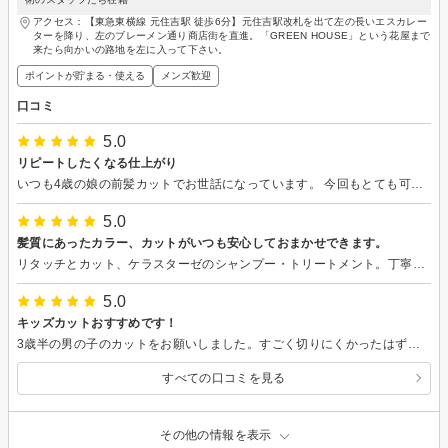
アクセス：【東急東横線 元住吉駅 徒歩6分】元住吉駅改札を出て左の長いエスカレー
ターを降り、左のブレーメン通り商店街を直進。「GREEN HOUSE」という花屋まで
来たら向かいの路地を左に入って下さい。
ポイントが貯まる・使える
メンズ歓迎
口コミ
5.0
リピートしたくなる仕上がり
いつも4歳の娘の前髪カットでお世話になっています。 今回もとても可愛く仕上げていただき、「今日も素敵にしてもらった！またお姉さんに切ってもらいたい♡」と喜んでいました♪ いつも安心してお任せできます。またよろしくお願いします！
5.0
髪質にあったカラー、カットがいつも安心しておまかせできます。
リタッチとカット、ケラスターゼのシャンプー・トリートメント。丁寧なリタッチと髪質にあったカット、トリートメント、ブロウをしていただきました。猛暑のお疲れヘアが元気になりました！ありがとうございました！
5.0
キッズカットおすすめです！
3歳半の男の子のカットをお願いしました。すごく切りにくかったはずですのに、希望通りのヘアスタイルに仕上げて下さり、感謝しています。小さい子への接し方も上手で、アットホームな店構えが居心地よく、またお願いしたいと思いました。
すべての口コミを見る
その他の情報を表示