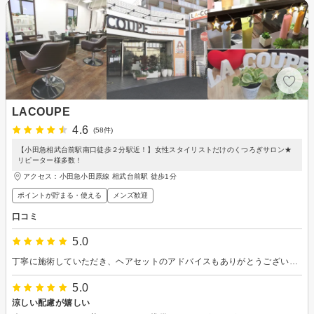
LACOUPE
4.6
(58件)
【小田急相武台前駅南口徒歩２分駅近！】女性スタイリストだけのくつろぎサロン★
リピーター様多数！
アクセス：小田急小田原線 相武台前駅 徒歩1分
ポイントが貯まる・使える
メンズ歓迎
口コミ
5.0
丁寧に施術していただき、ヘアセットのアドバイスもありがとうございました。 シャンプーがとても気持ちよくてマッサージや気遣いまで満足しました。
5.0
涼しい配慮が嬉しい