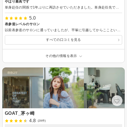
やはり最高です
単身赴任の関係で1年ぶりに再訪させていただきました。単身赴任先でカットしてもらっていましたが、やはり納得できるカットにはならず、もう一度菱田さんに切っていただきたいと思いカットしてもらいました。出来は想像以上でやはり技術力が違うなぁと思いました。くせ毛なので、湿気の時期は髪の毛がはねてしまうところをうまくカバーしてもらえました。単身赴任先から髪の毛を切ってもらうために訪れるのは大変ですが、それ以上の価値を手に入れることができると再認識しました。これからもよろしくお願いします。
5.0
表参道レベルのサロン
以前表参道のサロンに通っていましたが、平塚に引越してからここという美容師さんに出会えていませんでした。でもこれからは菱田さんにお願いしようと思っています。カウンセリングの時点で私が気になっていた部分を一瞬ですべて理解してくれて何が必要か丁寧に説明していただきました。今回の仕上がりにも大満足です。これからずっとお願いしたいです。
すべての口コミを見る
その他の情報を表示
GOAT_茅ヶ崎
4.8
(28件)