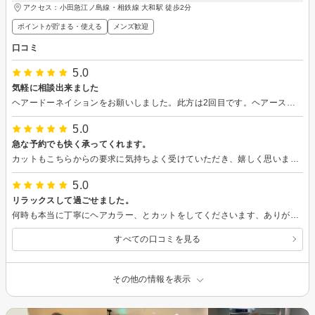
アクセス：小田急江ノ島線・相鉄線 大和駅 徒歩2分
ポイントが貯まる・使える
メンズ歓迎
口コミ
5.0
気軽に相談出来ました
ヘアードーネイションをお願いしました。此方は2回目です。ヘアースタイルの相談も気軽に出来て時間を掛け丁寧に対応してくれました。有難う御座いました。
5.0
急な予約でも快く承ってくれます。
カットもこちらからの要求に気持ちよく受けていただき、嬉しく思います。ヘアカラーも、艶のある色味に綺麗にカラーリンクしていただいております。これからも宜しくお願い致します。
5.0
リラックスして過ごせました。
何時も本当に丁寧にヘアカラー、とカットをしてくださいます、ありがとうございます。 三回目なり、緊張感なくリラックに、会話ができ癒やされました。 スタイリングも素晴らしいので、ドライヤーで乾かしてブラッシングだけで、過ごすことができるので…助かります。
すべての口コミを見る
その他の情報を表示