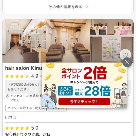
その他の情報を表示
hair salon Kiranah
4.9
(28件)
《宿河原駅徒歩5分♪♪》大人女性理想のヘアスタイルが手に入る☆彡幅広いデザインを
お任せください！！
アクセス：JR南武線 宿河原駅 徒歩5分、登戸駅から宿河原方面にあるかスーパーライ
フ近く
ポイントが貯まる・使える
メンズ歓迎
口コミ
5.0
安心感とワクワク感、だね