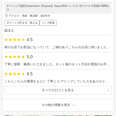
オージュア認定SmartSalon【Appias】AujuaTR&ヘッドスパ付コースで至福の時間を
◎
アクセス：各線 横浜駅 徒歩5分
ポイントが貯まる・使える
メンズ歓迎
口コミ
4.5
前のお店でお世話になっていて、ご縁がありこちらのお店に伺いました。 施術中は地元の話で盛り上がったり、お店の改装へのこだわりを聞かせてもらったりして、とても楽しい時間を過ごせました。お店の雰囲気も居心地が良く、細かなところまでこだわりが感じられます。 シャンプーやトリートメントを自分の要望や髪の状態に合わせて選べるのも面白く、満足度が高かったです。シャンプーを担当してくださった方もとても丁寧で、リラックスできました。
5.0
丁寧に接客・施術いただきました。カット後のセット方法や普段のお手入れなどについても色々と教えていただきました。また機会があれば利用したいです。
4.5
こちらこちらの要望をもとに 丁寧に ヒアリングしていただきありがとうございましあ。 また微修正もこちらの要望を基にご対応いただきありがとうございました 。 とても満足しております。 店内の雰囲気も綺麗で、とても居心地が良かったです。 強いて言えばですが観葉植物のオブジェ等緑があれば尚良くなると思います。 シャンプーも適度に頭皮が刺激されて気持ちよかったです。 最後に試供品までもらえて感謝です。 顔パックデビューします！ また是非よろしくお願いいたします
すべての口コミを見る
その他の情報を表示