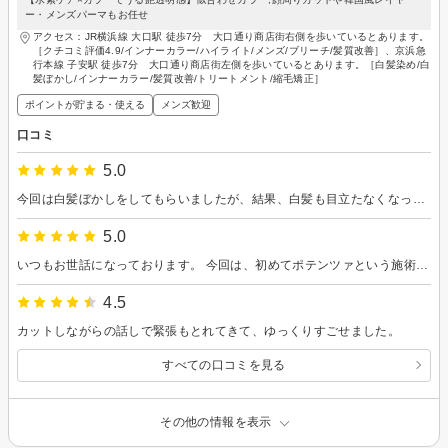
ー・メンズパーマもお任せ
アクセス：JR横浜線 大口駅 徒歩7分 大口通り商店街右側を歩いているとあります。
［クチコミ評価4.9/インナーカラー/ハイライト/メンズ/ブリーチ/髪質改善］、京浜急
行本線 子安駅 徒歩7分 大口通り商店街左側を歩いているとあります。［白髪染め/白
髪ぼかし/インナーカラー/髪質改善/トリートメント/縮毛矯正］
ポイントが貯まる・使える
メンズ歓迎
口コミ
5.0
今回は白髪ぼかしをしてもらいましたが、結果、白髪も目立たなくなってとてもいい感じです！ カラーも赤みを感じない希望の色になりましたし、今回はブリーチによる髪の毛の傷みが全く感じられないので嬉しいです。 髪の毛の長さもいいし、毛量も確認しながら切ってくれたのでとても良いです。 子供から短い方が若見えすると言われたので、短めに切って良かったです！ 次回も同じ色にして欲しいです。 またよろしくお願い致します。
5.0
いつもお世話になっております。 今回は、初めてポテンツァという施術をしてもらいましたが結果とても良いです！ 施術後あまり湿気を感じるところに行っていないので全体の感じはまだわからないのですが、前髪のつむじの分け目が目立たなくなり、ちゃんと真っ直ぐ下りるようになりました。 乾かしている時から、つむじの反発を感じにくくなって感激です！ つむじには直接影響しないと思うのですが、なぜなのかいい感じです。 以前は前髪だけ縮毛矯正をかけていた時もありましたが、ポテンツァの方が傷まなそうだし、これから梅雨の時期はポテンツァにしようと思います。 カラーは今のところ、あまり明るさを感じていませんが、これからが楽しみです。 次回もよろしくお願いします＾＾
4.5
カットしながらの話しで緊張もとれてきて、ゆっくりすごせました。
すべての口コミを見る
その他の情報を表示