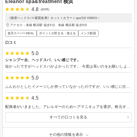
Eleanor spa&treatment 横浜
4.8
(40件)
《個室ヘッドスパ×髪質改善》カット＋カラー＋spa5分 ¥8800～
アクセス：各線 横浜駅 徒歩5分、各線 横浜駅 徒歩5分
楽天スーパーDEAL
ポイントが貯まる・使える
メンズ歓迎
口コミ
5.0
シャンプー台、ヘッドスパ、いい感じです。
短かったですがヘッドスパがよかったです。 今度は長いのをお願いしようと思いました。 シャンプー台が個室なの、すごくいいです。
5.0
ふんわりとしたイメージしか持っていなかったのですが、いい感じに仕上げてくれました！
4.5
配偶者がいきました。アレルギーのためヘアマニキュアを選択。根元ギリギリのところまで丁寧に施術してもらったそうです
すべての口コミを見る
その他の情報を表示