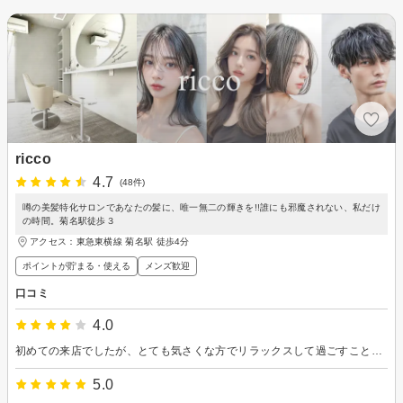
ricco
4.7
(48件)
噂の美髪特化サロンであなたの髪に、唯一無二の輝きを!!誰にも邪魔されない、私だけ
の時間。菊名駅徒歩３
アクセス：東急東横線 菊名駅 徒歩4分
ポイントが貯まる・使える
メンズ歓迎
口コミ
4.0
初めての来店でしたが、とても気さくな方でリラックスして過ごすことが出来ました。トリートメントのないカラーコースで不安はありましたが、パサつきもなく綺麗なカラーになり満足です。ありがとうございました！
5.0