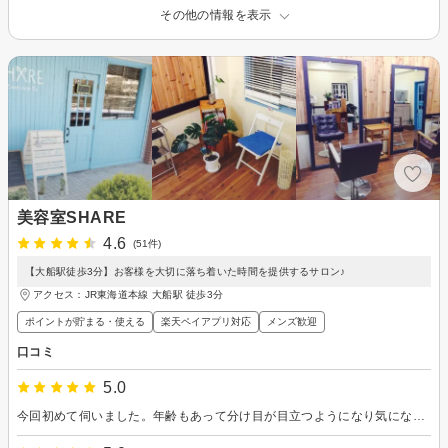
その他の情報を表示
美容室SHARE
4.6
(51件)
【大船駅徒歩3分】お客様を大切に落ち着いた時間を提供するサロン♪
アクセス：JR東海道本線 大船駅 徒歩3分
ポイントが貯まる・使える
楽天ペイアプリ対応
メンズ歓迎
口コミ
5.0
今回初めて伺いました。年齢もあって分け目が目立つようになり気になっていました。前髪を増やして分け目を目立たなくしていただき、良かったです。また伺います。