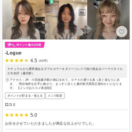
-Logue
4.5
(42件)
ナチュラルから透明感あるダブルカラー＆ダメージレスで抜け感あるパーマスタイル
が大好評［藤沢駅］
アクセス：JR・小田急藤沢駅の南口を出て、ＯＰＡの通りを真っ直ぐ道なりに歩
き、、明治地所を右手に曲がり、まっすぐ歩くと藤沢順天医院正面向かいになりま
す。 【メンズおススメ美容院】
ポイントが貯まる・使える
メンズ歓迎
口コミ
5.0
お任せさせていただきましたが満足な仕上がりでした。