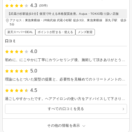
4.3
(33件)
【武蔵小杉駅徒歩3分】個室で叶える本格髪質改善。Aujua・TOKIO取り扱い店舗
アクセス：東急東横線・JR南武線 武蔵小杉駅 徒歩3分、東急東横線 新丸子駅 徒歩
5分
楽天スーパーDEAL
ポイントが貯まる・使える
メンズ歓迎
口コミ
4.0
初めに、にこやかに丁寧にカウンセリング後、施術して頂きありがとうございました。 くせの強かった前髪が扱いやすくなりました。
5.0
理論にもとづいた髪型の提案と、必要性を見極めてのトリートメントの種類選択をしてくださいます。 最後にセット時のコツも教えていただき、いつも助かっています。
4.5
過ごしやすかったです。ヘアアイロンの使い方をアドバイスして下さり、私でもできそうです。
すべての口コミを見る
その他の情報を表示