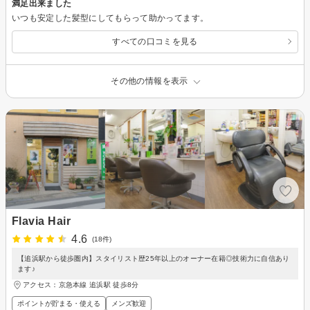
満足出来ました
いつも安定した髪型にしてもらって助かってます。
すべての口コミを見る
その他の情報を表示
Flavia Hair
4.6
(18件)
【追浜駅から徒歩圏内】スタイリスト歴25年以上のオーナー在籍◎技術力に自信あり
ます♪
アクセス：京急本線 追浜駅 徒歩8分
ポイントが貯まる・使える
メンズ歓迎