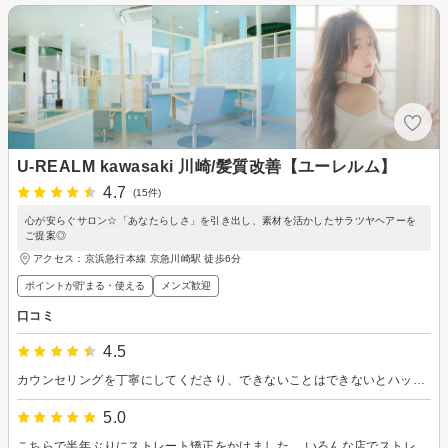
U-REALM kawasaki 川崎/髪質改善【ユーレルム】
4.7
(15件)
心が安らぐサロン☆「あなたらしさ」を引き出し、素材を活かしたサラツヤヘアーを
ご提案◎
アクセス：京浜急行本線 京急川崎駅 徒歩6分
ポイントが貯まる・使える
メンズ歓迎
口コミ
4.5
カウンセリングを丁寧にしてくださり、できないことはできないとハッキリ言ってくださったので、納得した上で安心してお任せすることができました。 ヘアケアのアドバイスもしていただきありがたかったです。 またお願いします！
5.0
こちらで半年ぶりにストレート矯正をかけました。 いろんな店でストレート矯正かけてきましたが、ここが1番です。カラーも今回お願いしたんですが、思った以上に素敵でした。雰囲気も良く居心地も良いです。