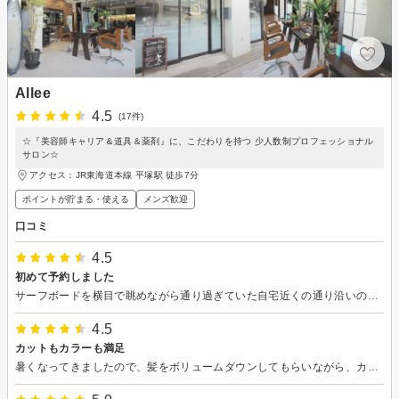
Allee
4.5
(17件)
☆『美容師キャリア＆道具＆薬剤』に、こだわりを持つ 少人数制プロフェッショナル
サロン☆
アクセス：JR東海道本線 平塚駅 徒歩7分
ポイントが貯まる・使える
メンズ歓迎
口コミ
4.5
初めて予約しました
サーフボードを横目で眺めながら通り過ぎていた自宅近くの通り沿いのお店でした。サーフショップだと思い込んでいたお店でした。 年齢的に躊躇しながらドアを開けたのも束の間、湘南の海を感じる店内に目があちこち忙しく動いてました。 担当はしげまるさん 穏やかな対応で緊張感も和らぎiPadで好みの情報を見ながらの施術で心地よい時間でした。髪も落ち着き仕事に出掛ける時も楽になりました。 ありがとうございました。 次回もお願いしたいと思います。
4.5
カットもカラーも満足
暑くなってきましたので、髪をボリュームダウンしてもらいながら、カットとカラーしてもらいました。カラーも綺麗になり、髪の長さも さっぱりして良かったです♪