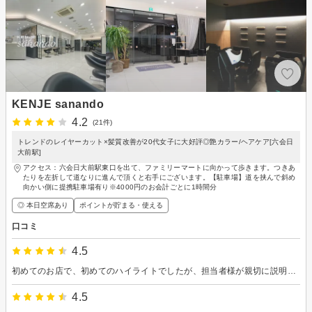
KENJE sanando
4.2
(21件)
トレンドのレイヤーカット×髪質改善が20代女子に大好評◎艶カラー/ヘアケア[六会日
大前駅]
アクセス：六会日大前駅東口を出て、ファミリーマートに向かって歩きます。つきあ
たりを左折して道なりに進んで頂くと右手にございます。【駐車場】道を挟んで斜め
向かい側に提携駐車場有り※4000円のお会計ごとに1時間分
◎ 本日空席あり
ポイントが貯まる・使える
口コミ
4.5
初めてのお店で、初めてのハイライトでしたが、担当者様が親切に説明してくださり、素敵な感じに仕上がりました。 ありがとうございました。
4.5