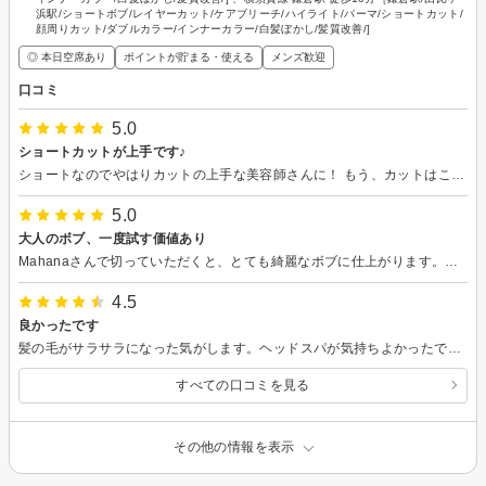
浜駅/ショートボブ/レイヤーカット/ケアブリーチ/ハイライト/パーマ/ショートカット/
顔周りカット/ダブルカラー/インナーカラー/白髪ぼかし/髪質改善/]
◎ 本日空席あり
ポイントが貯まる・使える
メンズ歓迎
口コミ
5.0
ショートカットが上手です♪
ショートなのでやはりカットの上手な美容師さんに！ もう、カットはここと決めています。 また、次回もよろしくお願いします(*´꒳`*)
5.0
大人のボブ、一度試す価値あり
Mahanaさんで切っていただくと、とても綺麗なボブに仕上がります。スタイリングも楽で、髪が伸びてきても綺麗です。美容院ホッパーだったのですが他の美容院にわざわざ行く気がなくなるほど、気づけば10年近くお世話になっています。鎌倉から転居しても通っており、知人を紹介した時もとても似合う素敵なカットをしていただきました。これからも通い続けたい美容室です。 オーナーのタケさんはちょっと照れ屋ですが、情熱を秘めた方です。
4.5
良かったです
髪の毛がサラサラになった気がします。ヘッドスパが気持ちよかったです！
すべての口コミを見る
その他の情報を表示