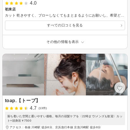
4.0
初来店
カット 乾きやすく、ブローしなくてもまとまるようにお願いし、希望どおりになりました。 シャンプー 指圧過言がちょうどよく、ヘッドマッサージとかの単品メニューあればいいなと思いました
すべての口コミを見る
その他の情報を表示
toap.【トープ】
4.7
(13件)
落ち着いた空間と通いやすい価格。毎月の頭髪ケアを〈22時まで/メンズも歓迎〉カッ
ト+頭身浴￥7500
アクセス：各線 川崎駅 徒歩8分、京浜急行本線 京急川崎駅 徒歩8分