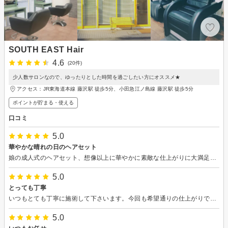
SOUTH EAST Hair
4.6
(20件)
少人数サロンなので、ゆったりとした時間を過ごしたい方にオススメ★
アクセス：JR東海道本線 藤沢駅 徒歩5分、小田急江ノ島線 藤沢駅 徒歩5分
ポイントが貯まる・使える
口コミ
5.0
華やかな晴れの日のヘアセット
娘の成人式のヘアセット、想像以上に華やかに素敵な仕上がりに大満足です。編み込みがとても可愛く着物にも、アフターパーティのドレスにもぴったりでした。持参した髪飾りも素敵に飾っていただきとても華やかでした。朝早くから有難うございました！
5.0
とっても丁寧
いつもとても丁寧に施術して下さいます。今回も希望通りの仕上がりで、またリラックスして過ごすことができました。ありがとうございました。
5.0