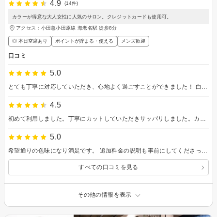
4.9
(14件)
カラーが得意な大人女性に人気のサロン。クレジットカードも使用可。
アクセス：小田急小田原線 海老名駅 徒歩8分
◎ 本日空席あり
ポイントが貯まる・使える
メンズ歓迎
口コミ
5.0
とても丁寧に対応していただき、心地よく過ごすことができました！ 白髪が気になるけれど、明るいカラーがしたいとリクエストするといい感じに仕上げてくださりとても気に入りました。
4.5
初めて利用しました。丁寧にカットしていただきサッパリしました。カラーも綺麗になって満足です。お店も落ち着いた雰囲気でよかったです。
5.0
希望通りの色味になり満足です。 追加料金の説明も事前にしてくださったので安心して施術を受けることが出来ました。
すべての口コミを見る
その他の情報を表示