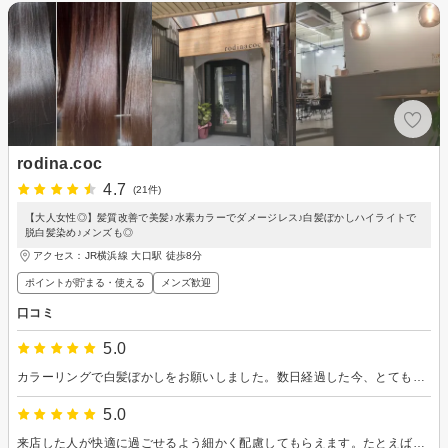
rodina.coc
4.7
(21件)
【大人女性◎】髪質改善で美髪♪水素カラーでダメージレス♪白髪ぼかしハイライトで
脱白髪染め♪メンズも◎
アクセス：JR横浜線 大口駅 徒歩8分
ポイントが貯まる・使える
メンズ歓迎
口コミ
5.0
カラーリングで白髪ぼかしをお願いしました。数日経過した今、とても自然な感じでぼかし効果がでてきて髪全体に立体感が生まれたのがうれしいです。 担当スタイリストさんは、私の髪の状態をよく見て悩みが解消するよう細やかなテクニックで調整をしてくれるだけでなく、こうするとどうなるかということを丁寧に説明をしてもらえるので、新しいメニューを試してみたいときも不安が全然ありません。今回もお願いして本当に良かったです。
5.0
来店した人が快適に過ごせるよう細かく配慮してもらえます。たとえばドライヤーなど、施術のメイン作業でないようなときでも、髪が目に入っていないか（たまたま私が目を触ったとき）声がけしてもらえたり、何気ないところに対応の丁寧さを感じます。もし他で雑な対応をされて嫌な思いをしている人は、いちど行ってみてください。