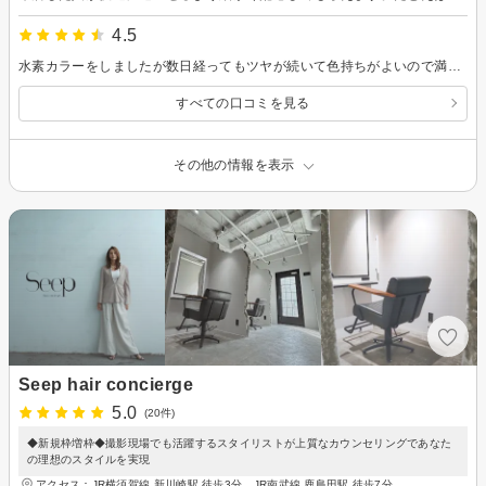
4.5
水素カラーをしましたが数日経ってもツヤが続いて色持ちがよいので満足しています。良さそうだったので、今回カラー後のトリートメントもひとつ購入して家で使ってみました。すると体質的に疲れると出やすくなる頭皮のかゆみがなくなり髪がサラサラになったので、頭皮や髪への効果はなかなかよいと感じました。 サロンに行くと、いつもきちんとした髪になって帰れるし、シャンプー時は気持ちのよいマッサージもついてくるので元気になれます。
すべての口コミを見る
その他の情報を表示
Seep hair concierge
5.0
(20件)
◆新規枠増枠◆撮影現場でも活躍するスタイリストが上質なカウンセリングであなた
の理想のスタイルを実現
アクセス：JR横須賀線 新川崎駅 徒歩3分、JR南武線 鹿島田駅 徒歩7分