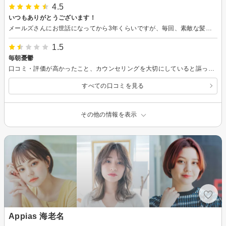
4.5
いつもありがとうございます！
メールズさんにお世話になってから3年くらいですが、毎回、素敵な髪の毛にしていただいてありがとうございます！！ 息子と娘もカットをしてもらっています！友達からも好評です。 お店の雰囲気も良いし、落ち着いていてリラックスできます。 これからもよろしくお願いします。
1.5
毎朝憂鬱
口コミ・評価が高かったこと、カウンセリングを大切にしていると謳っているので、こちらのサロンに決めました。 セミロングをボブにして欲しく、カタログを参考に相談しました。施術が始まると、ザクザクと切り進め、気がつけばショートヘア。挙げ句の果てに、前髪は眉上でとお願いしていたのに、どんどん短くなり、結果おでこ半分ぐらいの位置の短さ。さすがにまずいと思われたのでしょう。そんな対応でした。スタイリングのアドバイスを伺うも、ザックリすぎて参考にならず。お見送りもなんだか気まずそうで、そそくさと帰らされた感じです。こんなに短いのではお直しも出来ません。イメチェンと言えば聞こえは良いですが、完全に失敗です。前髪に関してはとてもじゃ無いけど下ろせません。カウンセリング、カタログの意味は全くありませんでした。久しぶりのサロンで、とても楽しみにしていたのに、残念でなりません。
すべての口コミを見る
その他の情報を表示
Appias 海老名