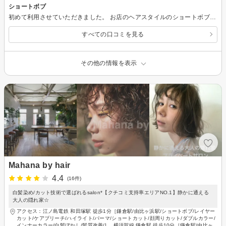
ショートボブ
初めて利用させていただきました。 お店のヘアスタイルのショートボブの写真を見て予約したのですが、大満足の仕上がりです！！ カラーもしっかり染めていただき、ありがとうございました。 また、利用させていただきます。
すべての口コミを見る
その他の情報を表示
Mahana by hair
4.4
(16件)
白髪染め/カット技術で選ばれるsalon*【クチコミ支持率エリアNO.1】静かに通える
大人の隠れ家☆
アクセス：江ノ島電鉄 和田塚駅 徒歩1分［鎌倉駅/由比ヶ浜駅/ショートボブ/レイヤー
カット/ケアブリーチ/ハイライト/パーマ/ショートカット/顔周りカット/ダブルカラー/
インナーカラー/白髪ぼかし/髪質改善/] 、横須賀線 鎌倉駅 徒歩10分［鎌倉駅/由比ヶ