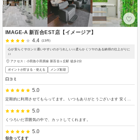
IMAGE-A 新百合EST店【イメージア】
4.4
(13件)
心が安らぐサロン☆通いやすいのがうれしい♪♪柔らかくツヤのある納得の仕上がりに
♪♪
アクセス：小田急小田原線 新百合ヶ丘駅 徒歩2分
ポイントが貯まる・使える
メンズ歓迎
口コミ
5.0
定期的に利用させてもらってます。 いつもありがとうございます 安くて助かります
5.0
くつろいだ雰囲気の中で、カットしてくれます。
5.0
似合ってます