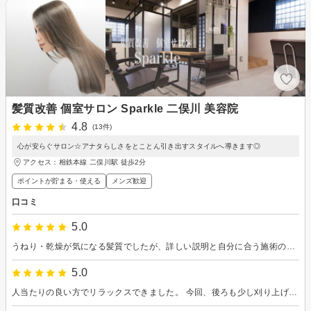
髪質改善 個室サロン Sparkle 二俣川 美容院
4.8
(13件)
心が安らぐサロン☆アナタらしさをとことん引き出すスタイルへ導きます◎
アクセス：相鉄本線 二俣川駅 徒歩2分
ポイントが貯まる・使える
メンズ歓迎
口コミ
5.0
うねり・乾燥が気になる髪質でしたが、詳しい説明と自分に合う施術の提案をしてもらえて安心して任せられました。髪もサラツヤになりました！
5.0
人当たりの良い方でリラックスできました。 今回、後ろも少し刈り上げてもらいましたが、イメージ通りでとても満足しております。 ドライカットの為、お安くて助かります。 また利用させていただきたいです。