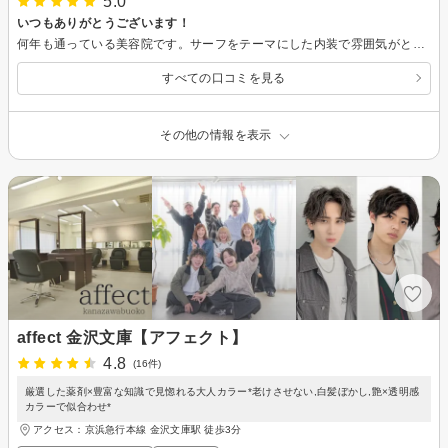
5.0
いつもありがとうございます！
何年も通っている美容院です。サーフをテーマにした内装で雰囲気がとても良いお店です。接客とカットにはいつも満足していて、趣味の合う担当といつも話がはずみます。いつも楽しい時間をありがとうございます！
すべての口コミを見る
その他の情報を表示
affect 金沢文庫【アフェクト】
4.8
(16件)
厳選した薬剤×豊富な知識で見惚れる大人カラー*老けさせない,白髪ぼかし,艶×透明感
カラーで似合わせ*
アクセス：京浜急行本線 金沢文庫駅 徒歩3分