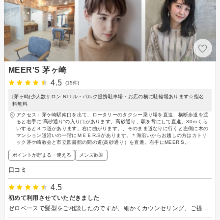
MEER'S 茅ヶ崎
4.5
(15件)
[茅ヶ崎]少人数サロン NTTル・パルク提携駐車場・お店の横に駐輪場あります☆指名
料無料
アクセス：茅ケ崎駅南口を出て、ロータリーのタクシー乗り場を直進、横断歩道を渡
ると右手に”高砂通り”の入り口があります。高砂通り、駅を背にして直進。30ｍくら
いすると３つ道があります。右に曲がります。、そのまま道なりに行くと左側に木の
マンション道沿いの一階にＭＥＥR.Sがあります。＊海沿いからお越しの方はカトリ
ック茅ケ崎教会と市立図書館の間の道(高砂通り）を直進。右手にMEER.S。
ポイントが貯まる・使える
メンズ歓迎
口コミ
4.5
初めて利用させていただきました
ゼロベースで髪型をご相談したのですが、細かくカウンセリング、ご提案いただけてとても良かったです。 最終的な仕上がりも大満足でした！ ありがとうございました！