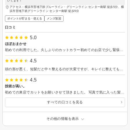
いてます！
アクセス：横浜市営地下鉄ブルーライン・グリーンライン センター南駅 徒歩5分、横
浜市営地下鉄グリーンライン センター南駅 徒歩5分
ポイントが貯まる・使える
メンズ歓迎
口コミ
5.0
ほぼおまかせ
初めての利用でした。久しぶりのカットカラー初めてのお店で少し緊張しましたがお店雰囲気がよくカットカラーも気に入りました。ありがとうございました。
4.5
頭の形が悪く、短髪だと中々整えるのが大変ですが、キレイに整えてもらいました。
4.5
技術が高い。
初めての来店でカットをお願いさせて頂きました。 写真で気に入った髪形を伝えたところ、それに非常に近い髪形にして頂きました。 美容師さんの技術の高さを感じました。
すべての口コミを見る
その他の情報を表示