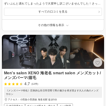
ずいぶんと遅れてしまったようで大変申し訳ございませんでした！さっぱりして入学式に臨む事ができました。またよろしくお願いします
すべての口コミを見る
その他の情報を表示
Men's salon XENO 海老名 smart salon メンズカット/
メンズパーマ/眉毛
4.7
(12件)
《メンズパーマ特化》圧倒的な非日常空間で男の魅力を研ぎ澄ます大人の為のメンズ
サロン
アクセス：小田急小田原線 海老名駅 徒歩5分
◎ 本日空席あり
ポイントが貯まる・使える
メンズ歓迎