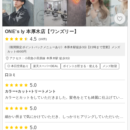
ONE's ly 本厚木店【ワンズリー】
4.5
(16件)
《期間限定ポイントバックメニューあり》本厚木駅徒歩3分【22時まで営業】メンズ
カット4900円
アクセス：小田急小田原線 本厚木駅 徒歩3分
◎ 本日空席あり
楽天スーパーDEAL
ポイントが貯まる・使える
メンズ歓迎
口コミ
5.0
カラー+カット+トリートメント
カラーとカットをしていただきました。髪色をとても綺麗に仕上げていただきました。カットも似合うように丁寧にしてくださり、とても気に入りました。ありがとうございました！
5.0
細かい所まで気にかけていただき、しっかりヒアリングしていただいたのでとても満足した仕上がりになりました!オーダー通りにカットしていただきまさに理想通りにしていただきました!ぜひまたお願いしたいです!
5.0