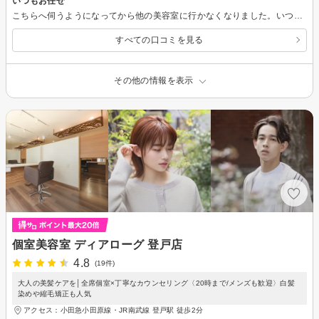
いつもお任せ
こちらへ伺うようになってから他の美容室に行かなくなりました。いつも安心してお任せしています。ドライカットお勧めです。
すべての口コミを見る
その他の情報を表示
個室美容室 ディアローグ 登戸店
4.8
(19件)
大人の美髪ケアを│全席個室×丁寧なカウンセリング〈20時まで/メンズも歓迎〉白髪
染めや縮毛矯正も人気
アクセス：小田急小田原線・JR南武線 登戸駅 徒歩2分