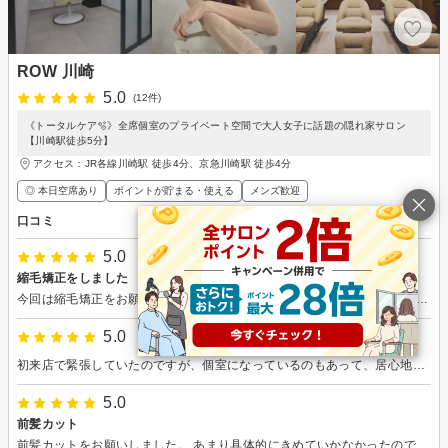
ROW 川崎
5.0
(12件)
《トータルケア🫧》全席個室のプライベート空間で大人女子に話題の隠れ家サロン
【川崎駅徒歩5分】
アクセス：JR各線川崎駅 徒歩4分、京急川崎駅 徒歩4分
◎ 本日空席あり
ポイントが貯まる・使える
メンズ歓迎
口コミ
5.0
縮毛矯正をしました
今回は縮毛矯正をお願いしました。 不安な点も事前に相談できたので安心しておまかせできました。
5.0
初来店で緊張していたのですが、個室になっているのもあって、居心地良く過ごすことができました。 カットカラーもとても丁寧に施術していただき、仕上がりも大変満足しています！ありがとうございました。また伺うので、よろしくお願いします。
5.0
前髪カット
前髪カットをお願いしました。 あまり具体的にきめていかなかったのですが、提案してくださった髪型がよかったので、おまかせしました。 大満足です。