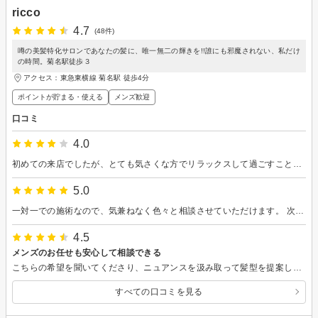
ricco
4.7
(48件)
噂の美髪特化サロンであなたの髪に、唯一無二の輝きを!!誰にも邪魔されない、私だけ
の時間。菊名駅徒歩３
アクセス：東急東横線 菊名駅 徒歩4分
ポイントが貯まる・使える
メンズ歓迎
口コミ
4.0
初めての来店でしたが、とても気さくな方でリラックスして過ごすことが出来ました。トリートメントのないカラーコースで不安はありましたが、パサつきもなく綺麗なカラーになり満足です。ありがとうございました！
5.0
一対一での施術なので、気兼ねなく色々と相談させていただけます。 次回は時間を作って縮毛矯正を検討出来ればと思います。
4.5
メンズのお任せも安心して相談できる
こちらの希望を聞いてくださり、ニュアンスを汲み取って髪型を提案してもらえました。 一人ずつ対応してもらえるので、個人的にはそこも◎ポイントでした。
すべての口コミを見る