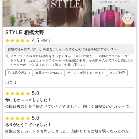
STYLE 相模大野
4.5
(40件)
女性の悩みに寄り添い、綺麗なデザインを作るために悩みを解決するサロン♪
アクセス：相模大野駅改札をまっすぐ進み、"南口”に向かい、右側のエスカレーター
を下ります。正面にオークラホーム(不動産屋)があり、その間を入って頂くと奥にエレ
ベーターがございますので、３階までお越し下さい。
◎ 本日空席あり
楽天スーパーDEAL
ポイントが貯まる・使える
メンズ歓迎
口コミ
5.0
母にもオススメしました！
今回は母の分を予約させていただきました。 同じく白髪染めとカットでしたが、帰宅後の母も大満足そうでした。 また私も母も、また予約させていただきます。
5.0
ありがとうございました！
白髪染めとカットをお願いしました。 加齢とともに肌が弱くなったのか染みるようになっていたのですが、とても丁寧に施術してくださり、全く染みず、匂い残りもなく、大感激でした。 また、急遽子供連れで行ったのですが、優しく対応してくださり感謝です。 またどうぞよろしくお願い致します。