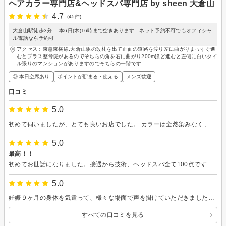
ヘアカラー専門店&ヘッドスパ専門店 by sheen 大倉山
4.7
(45件)
大倉山駅徒歩3分 本6日(木)16時まで空きあります ネット予約不可でもオフィシャ
ル電話なら予約可
アクセス：東急東横線,大倉山駅の改札を出て正面の道路を渡り左に曲がりまっすぐ進
むとプラス整骨院があるのでそちらの角を右に曲がり200mほど進むと左側に白いタイ
ル張りのマンションがありますのでそちらの一階です.
◎ 本日空席あり
ポイントが貯まる・使える
メンズ歓迎
口コミ
5.0
初めて伺いましたが、とても良いお店でした。 カラーは全然染みなく、ヘッドスパも今まで受けた中で一番気持ち良かったです。
5.0
最高！！
初めてお世話になりました。接遇から技術、ヘッドスパ全て100点です！疲れがふっとびました！そして自分で乾かすスタイルもとてもよいと思います。クオリティの高いドライヤーやヘアオイルも色々使えて楽しかったです！
5.0
妊娠９ヶ月の身体を気遣って、様々な場面で声を掛けていただきました。「シャンプー台は大丈夫ですか？」、「匂いが気になったり、トイレに行きたくなったらすぐにお声掛けください。」等、おかげ様で安心して最後までお任せすることができました。セルフドライも有名なドライヤーやヘアケア剤等が使えて、とてもワクワクしました。貴重品を入れる手提げ袋を掛けるフックが色々な所ににあったのもプラスポイントでした。また、よろしくお願いします。
すべての口コミを見る