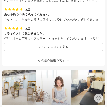
ヘアードーネイションをお願いしました。此方は2回目です。ヘアースタイルの相談も気軽に出来て時間を掛け丁寧に対応してくれました。有難う御座いました。
5.0
急な予約でも快く承ってくれます。
カットもこちらからの要求に気持ちよく受けていただき、嬉しく思います。ヘアカラーも、艶のある色味に綺麗にカラーリンクしていただいております。これからも宜しくお願い致します。
5.0
リラックスして過ごせました。
何時も本当に丁寧にヘアカラー、とカットをしてくださいます、ありがとうございます。 三回目なり、緊張感なくリラックに、会話ができ癒やされました。 スタイリングも素晴らしいので、ドライヤーで乾かしてブラッシングだけで、過ごすことができるので…助かります。
すべての口コミを見る
その他の情報を表示