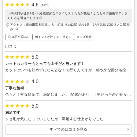
4.6
(53件)
《溝の口駅徒歩1分♪》経験豊富なスタイリストたちが集結！こだわりの施術でアナタ
らしさを引き出します◎
アクセス：東急田園都市線、大井町線 溝の口駅 徒歩1分、JR南武線 武蔵溝ノ口駅 徒
歩1分
◎ 本日空席あり
ポイントが貯まる・使える
メンズ歓迎
口コミ
5.0
カットもカラーもとっても上手だと思います！
カットはいつも決めずになんとなくで行くんですが、細やかな部分も拾い上げてくださり、いつもとは少し雰囲気を変えたカットをしてくれて大変満足です☺️ カラーの色味も良く、落ちて来たらの部分も含めてこれからも楽しみです。 本当にありがとうございます😊またよろしくお願いします！
4.0
丁寧な施術
色々と丁寧な対応で、満足しました。 配慮があり、丁寧だったのが良かったです。
5.0
満足です！
クセ毛が気になっていましたが、満足する仕上がりでした
すべての口コミを見る