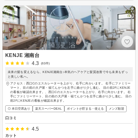
KENJE 湘南台
4.3
(63件)
未来の髪を変えるなら、KENJE湘南台♪本気のヘアケアと髪質改善で今も未来もずっ
と美しい私へ。
アクセス：西口Cのエスカレーターを上がり、右手に向かいます。 右手にファミリー
マート、目の前の大戸屋・福てんかつを左手に曲がり少し進む。 目の前2FにKENJE
の看板が確認出来ます。、西口Cのエスカレーターを上がり、右手に向かいます。 右
手にファミリーマート、目の前の大戸屋・福てんかつを左手に曲がり少し進む。 目の
前2FにKENJEの看板が確認出来ます。
◎ 本日空席あり
楽天スーパーDEAL
ポイントが貯まる・使える
メンズ歓迎
口コミ
4.5
カット