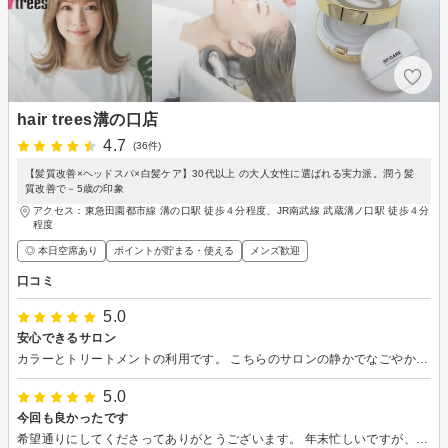
hair trees溝の口店
4.7
(36件)
【髪質改善×ヘッドスパ×白髪ケア】30代以上 の大人女性に選ばれる実力派。潤う髪
質改善で－5歳の印象
アクセス：東急田園都市線 溝の口駅 徒歩４分程度、JR南武線 武蔵溝ノ口駅 徒歩４分
程度
◎ 本日空席あり
ポイントが貯まる・使える
メンズ歓迎
口コミ
5.0
安心できるサロン
カラーとトリートメントの利用です。 こちらのサロンの静かでなごやかな雰囲気が好きで、月に１度通っています。ほとんどのお客さんが同じくリピーターのようで、男性もよくいらっしゃっています。 スタッフさんの技術力も高く安定しているのでいつも安心してお任せしています。 今回は時間を間違えて大遅刻してしまいご迷惑をおかけしましたが、澱みない笑顔と丁寧な施術でリラックスさせていただきました。
5.0
今回も良かったです
希望通りにしてくださってありがとうございます。 年末忙しいですが、美容院来て癒されました。 綺麗になって嬉しいです。 いつも安心してお任せできます。