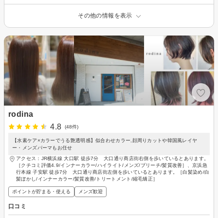
その他の情報を表示
rodina
4.8
(48件)
【水素ケア×カラーでうる艶透明感】似合わせカラー,顔周りカットや韓国風レイヤ
ー・メンズパーマもお任せ
アクセス：JR横浜線 大口駅 徒歩7分 大口通り商店街右側を歩いているとあります。
［クチコミ評価4.9/インナーカラー/ハイライト/メンズ/ブリーチ/髪質改善］、京浜急
行本線 子安駅 徒歩7分 大口通り商店街左側を歩いているとあります。［白髪染め/白
髪ぼかし/インナーカラー/髪質改善/トリートメント/縮毛矯正］
ポイントが貯まる・使える
メンズ歓迎
口コミ