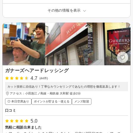
その他の情報を表示
ガナーズヘアードレッシング
4.7
(44件)
カット技術に自信あり！丁寧なカウンセリングであなたの理想を徹底追及します！
アクセス：小田急江ノ島線・相鉄線 大和駅 徒歩2分
◎ 本日空席あり
ポイントが貯まる・使える
メンズ歓迎
口コミ
5.0
気軽に相談出来ました