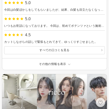
5.0
今回は白髪ぼかしをしてもらいましたが、結果、白髪も目立たなくなってとてもいい感じです！ カラーも赤みを感じない希望の色になりましたし、今回はブリーチによる髪の毛の傷みが全く感じられないので嬉しいです。 髪の毛の長さもいいし、毛量も確認しながら切ってくれたのでとても良いです。 子供から短い方が若見えすると言われたので、短めに切って良かったです！ 次回も同じ色にして欲しいです。 またよろしくお願い致します。
5.0
いつもお世話になっております。 今回は、初めてポテンツァという施術をしてもらいましたが結果とても良いです！ 施術後あまり湿気を感じるところに行っていないので全体の感じはまだわからないのですが、前髪のつむじの分け目が目立たなくなり、ちゃんと真っ直ぐ下りるようになりました。 乾かしている時から、つむじの反発を感じにくくなって感激です！ つむじには直接影響しないと思うのですが、なぜなのかいい感じです。 以前は前髪だけ縮毛矯正をかけていた時もありましたが、ポテンツァの方が傷まなそうだし、これから梅雨の時期はポテンツァにしようと思います。 カラーは今のところ、あまり明るさを感じていませんが、これからが楽しみです。 次回もよろしくお願いします＾＾
4.5
カットしながらの話しで緊張もとれてきて、ゆっくりすごせました。
すべての口コミを見る
その他の情報を表示