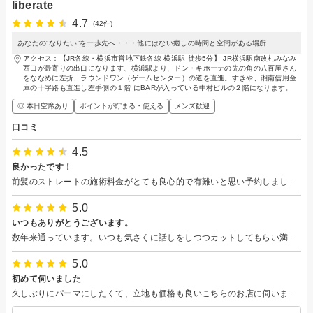
liberate
4.7
(42件)
あなたの”なりたい”を一歩先へ・・・他にはない癒しの時間と空間がある場所
アクセス：【JR各線・横浜市営地下鉄各線 横浜駅 徒歩5分】 JR横浜駅南改札みなみ
西口が最寄りの出口になります、横浜駅より、ドン・キホーテの先の角の八百屋さん
をななめに左折、ラウンドワン（ゲームセンター）の道を直進。すきや、湘南信用金
庫の十字路も直進し左手側の１階 にBARが入っている中村ビルの２階になります。
◎ 本日空席あり
ポイントが貯まる・使える
メンズ歓迎
口コミ
4.5
良かったです！
前髪のストレートの施術料金がとても良心的で有難いと思い予約しました。 ひとつ間違えると怖いことになってしまう前髪ストレート。初めてのサロンでカットも含め不安な気持ちで伺いましたが、ヒアリングで，こちらの気持ちをいい感じで受け取って頂きカラーの色味、カット、前髪ストレート満足な仕上がりで安心しました。 シャンプーの香りも良い香りでマッサージ含め癒されました。帰りにホームケアのトリートメントを購入したい旨の会話を聞いていたのかちゃんと用意してくれていたスタッフさんにもほっこりとした気持ちになりました。
5.0
いつもありがとうございます。
数年来通っています。いつも気さくに話しをしつつカットしてもらい満足です。
5.0
初めて伺いました
久しぶりにパーマにしたくて、立地も価格も良いこちらのお店に伺いました。 肌が弱いことを伝えたところ、施術の際にご配慮いただき問題なく終えられました◎ シャンプーがすごく気持ちよく、仕上がりもとても良かったです！ 是非またお願いしたいです。ありがとうございました。