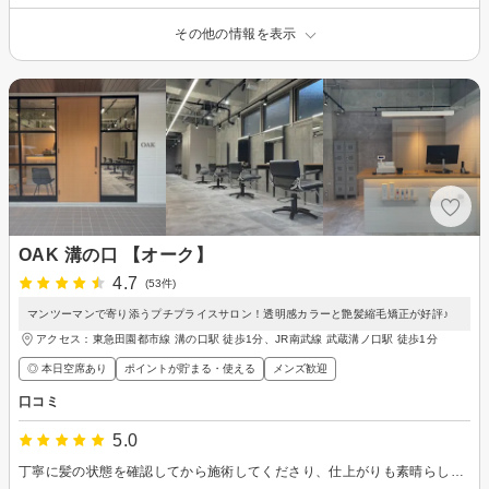
その他の情報を表示
OAK 溝の口 【オーク】
4.7
(53件)
マンツーマンで寄り添うプチプライスサロン！透明感カラーと艶髪縮毛矯正が好評♪
アクセス：東急田園都市線 溝の口駅 徒歩1分、JR南武線 武蔵溝ノ口駅 徒歩1分
◎ 本日空席あり
ポイントが貯まる・使える
メンズ歓迎
口コミ
5.0
丁寧に髪の状態を確認してから施術してくださり、仕上がりも素晴らしく感激しています^_^