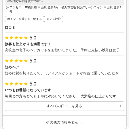
の特別な時間を貴方の髪へ
アクセス：JR横浜線 中山駅 徒歩3分、横浜市営地下鉄グリーンライン 中山駅 徒歩3
分
ポイントが貯まる・使える
メンズ歓迎
口コミ
5.0
接客も仕上がりも満足です！
高校生の息子のヘアカットをお願いしました。 予約と支払い以外は息子本人と美容師さんにお任せしましたが、丁寧な接客と仕上がりに本人はとても満足したようです。 特にカウンセリングが丁寧だったとのこと。 機会がありましたらまた利用させて下さい。
5.0
短めヘア
短めに髪を切りたくて、ミディアムかショートか相談に乗っていただき、とても丁寧にカットしてくださいました。夏用シャンプーすっきりしました。
5.0
いつもお世話になっています！
毎回どの方もとても丁寧に対応してくださり、 大満足の仕上がりです！ 今回は髪の毛伸ばし中だったので整えていただくのがメインでした！明らかにスッキリ全体の形も前髪も綺麗になってて、るんるんで帰りました！ ありがとうございます！
すべての口コミを見る
その他の情報を表示