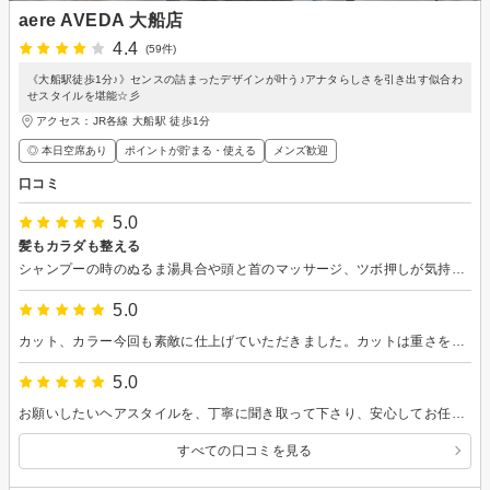
aere AVEDA 大船店
4.4
(59件)
《大船駅徒歩1分♪》センスの詰まったデザインが叶う♪アナタらしさを引き出す似合わ
せスタイルを堪能☆彡
アクセス：JR各線 大船駅 徒歩1分
◎ 本日空席あり
ポイントが貯まる・使える
メンズ歓迎
口コミ
5.0
髪もカラダも整える
シャンプーの時のぬるま湯具合や頭と首のマッサージ、ツボ押しが気持ち良くて寝落ちしそうになりました。まとめやすくスッキリ切ってもらい扱いやすい髪になりました。ドライヤーの特性とか伺えて参考になりました。
5.0
カット、カラー今回も素敵に仕上げていただきました。カットは重さをとり再現しやすくスタイリングも楽です。
5.0
お願いしたいヘアスタイルを、丁寧に聞き取って下さり、安心してお任せ出来ました。
すべての口コミを見る