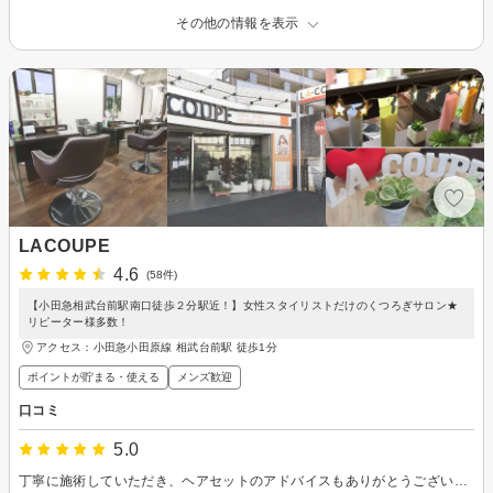
その他の情報を表示
LACOUPE
4.6
(58件)
【小田急相武台前駅南口徒歩２分駅近！】女性スタイリストだけのくつろぎサロン★
リピーター様多数！
アクセス：小田急小田原線 相武台前駅 徒歩1分
ポイントが貯まる・使える
メンズ歓迎
口コミ
5.0
丁寧に施術していただき、ヘアセットのアドバイスもありがとうございました。 シャンプーがとても気持ちよくてマッサージや気遣いまで満足しました。