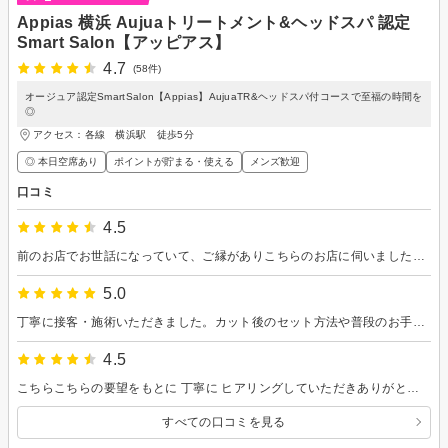
Appias 横浜 Aujuaトリートメント&ヘッドスパ 認定
Smart Salon【アッピアス】
4.7
(58件)
オージュア認定SmartSalon【Appias】AujuaTR&ヘッドスパ付コースで至福の時間を
◎
アクセス：各線 横浜駅 徒歩5分
◎ 本日空席あり
ポイントが貯まる・使える
メンズ歓迎
口コミ
4.5
前のお店でお世話になっていて、ご縁がありこちらのお店に伺いました。 施術中は地元の話で盛り上がったり、お店の改装へのこだわりを聞かせてもらったりして、とても楽しい時間を過ごせました。お店の雰囲気も居心地が良く、細かなところまでこだわりが感じられます。 シャンプーやトリートメントを自分の要望や髪の状態に合わせて選べるのも面白く、満足度が高かったです。シャンプーを担当してくださった方もとても丁寧で、リラックスできました。
5.0
丁寧に接客・施術いただきました。カット後のセット方法や普段のお手入れなどについても色々と教えていただきました。また機会があれば利用したいです。
4.5
こちらこちらの要望をもとに 丁寧に ヒアリングしていただきありがとうございましあ。 また微修正もこちらの要望を基にご対応いただきありがとうございました 。 とても満足しております。 店内の雰囲気も綺麗で、とても居心地が良かったです。 強いて言えばですが観葉植物のオブジェ等緑があれば尚良くなると思います。 シャンプーも適度に頭皮が刺激されて気持ちよかったです。 最後に試供品までもらえて感謝です。 顔パックデビューします！ また是非よろしくお願いいたします
すべての口コミを見る