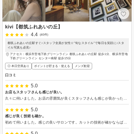
kivi【都筑ふれあいの丘】
4.4
(40件)
都筑ふれあいの丘駅すぐ♪スタッフ全員が女性☆"旬なスタイル"で毎日を笑顔に♪スタ
イル写真も必見♪
アクセス：横浜市営地下鉄グリーンライン 都筑ふれあいの丘駅 徒歩1分、横浜市営地
下鉄グリーンライン センター南駅 徒歩15分
◎ 本日空席あり
ポイントが貯まる・使える
メンズ歓迎
口コミ
5.0
お店もスタッフさんも感じが良い。
久々に伺いました。お店の雰囲気が良くスタッフさんも感じが良かったです。技術についても大満足です。
5.0
感じが良く技術も確か。
初めて伺いました。感じの良いサロンです。カットの技術が確かならばシャンプー、ヘッドスパ、マッサージも気持ち良かったです。技術も確かなサロンでした。
5.0