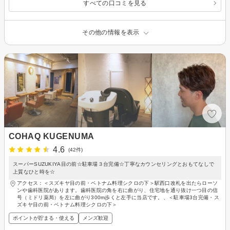
すべての口コミを見る
その他の情報を表示
COHAQ KUGENUMA
4.6
(42件)
スーパーSUZUKIYA目の前☆駐車場３台完備☆丁寧なカウンセリングとおもてなしで
上質なひと時を☆
アクセス：＜スズキヤ目の前・ベトナム料理シクロの下＞駅西口改札を出たらローソ
ンや歯科医院があります。歯科医院の角を右に曲がり、住宅地を通り抜け一つ目の信
号（ミドリ薬局）を左に曲がり300m歩くと左手に当店です。、＜駐車場3台完備・ス
ズキヤ目の前・ベトナム料理シクロの下＞
ポイントが貯まる・使える
メンズ歓迎