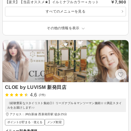
￥7,900
【楽天】【当店オススメ★】イルミナフルカラー＋カット
すべてのメニューを見る
その他の情報を表示
CLOE by LUVISM 新発田店
4.6
(7件)
《経験豊富なスタイリスト集結◎》リーズナブル＆マンツーマン施術☆☆満足スタイ
ルをお届けします♪♪
アクセス：JR白新線 西新発田駅 徒歩25分
ポイントが貯まる・使える
メンズ歓迎
メニュー別参考価格