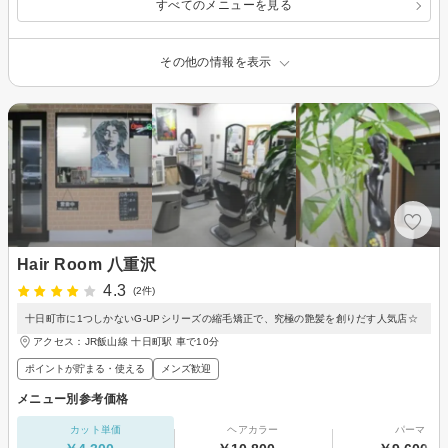
すべてのメニューを見る
その他の情報を表示
Hair Room 八重沢
4.3
(2件)
十日町市に1つしかないG-UPシリーズの縮毛矯正で、究極の艶髪を創りだす人気店☆
アクセス：JR飯山線 十日町駅 車で10分
ポイントが貯まる・使える
メンズ歓迎
メニュー別参考価格
カット単価
ヘアカラー
パーマ