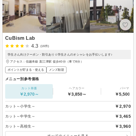
CuBism Lab
4.3
(16件)
学生さん向けクーポン・割引あり☆学生さんのオシャレをお手伝いします♪
アクセス：信越本線 直江津駅 徒歩40分（車で8分）
ポイントが貯まる・使える
メンズ歓迎
メニュー別参考価格
カット単価
ヘアカラー
パーマ
￥2,970～
￥3,850～
￥5,500～
￥2,970
カット～小学生～
￥3,465
カット～中学生～
￥3,960
カット～高校生～
すべてのメニューを見る