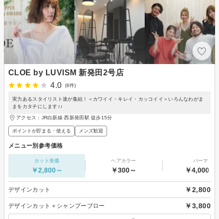
CLOE by LUVISM 新発田2号店
4.0
(6件)
実力あるスタイリスト達が集結！＜カワイイ・キレイ・カッコイイ＞いろんなわがま
まをカタチにします♪♪
アクセス：JR白新線 西新発田駅 徒歩15分
ポイントが貯まる・使える
メンズ歓迎
メニュー別参考価格
カット単価
ヘアカラー
パーマ
￥2,800～
￥300～
￥4,000～
￥2,800
デザインカット
￥3,800
デザインカット＋シャンプーブロー