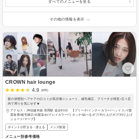
すべてのメニューを見る
その他の情報を表示
CROWN hair lounge
4.9
(9件)
髪の状態別ヘアケアの口コミが高評価☆ショート、縮毛矯正、ブリーチが得意♪広々店
内で周りを気にせず★
アクセス：JR信越本線 長岡駅 徒歩60分 【ブリーチ/インナーカラー/ヘッドスパ/髪
質改善/縮毛矯正/白髪染め/グレイカラー/リタッチ/結べるボブ/刈り上げボブ/刈り上げ
ショート/マーブ】
ポイントが貯まる・使える
メンズ歓迎
メニュー別参考価格