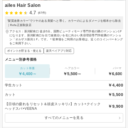
ailes Hair Salon
4.7
(67件)
”髪質改善カラー”でツヤのある美髪へと導く。カラーのによるダメージを根本から除去
｜Refa正規取扱店
アクセス：新潟駅南口 徒歩5分。国際ビューティモード専門学校の隣のマンション1F
になります、新潟駅南口を出て線路沿いを右に向かい美容理容専門学校隣のマンショ
ン「オルザス新潟１F」です。＊駐車場をご利用のお客様は、近くのコインパーキング
をご利用下さい。
ポイントが貯まる・使える
楽天ペイアプリ対応
メニュー別参考価格
カット単価
ヘアカラー
パーマ
￥4,400～
￥5,500～
￥6,600～
￥4,400
学生カット
￥5,500
カット
【日頃の疲れをリセット＆頭皮スッキリ♪】カット+クイック
￥9,900
ヘッドスパ+VEENA
すべてのメニューを見る