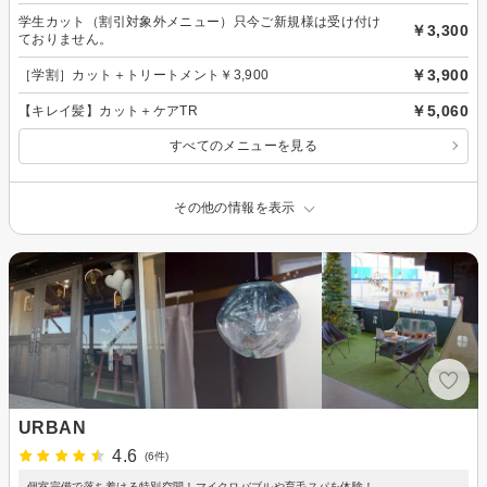
学生カット（割引対象外メニュー）只今ご新規様は受け付け
￥3,300
ておりません。
￥3,900
［学割］カット＋トリートメント￥3,900
￥5,060
【キレイ髪】カット＋ケアTR
すべてのメニューを見る
その他の情報を表示
URBAN
4.6
(6件)
個室完備で落ち着ける特別空間！マイクロバブルや育毛スパを体験！