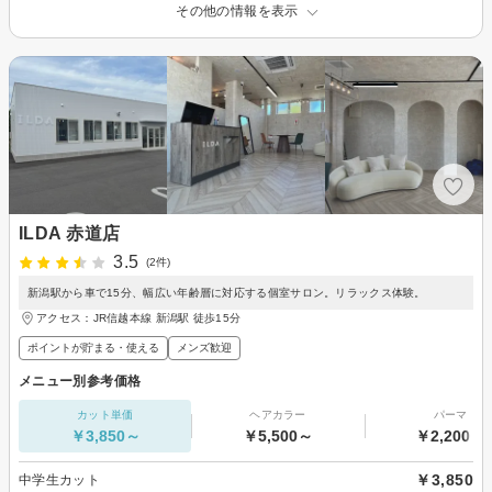
その他の情報を表示
ILDA 赤道店
3.5
(2件)
新潟駅から車で15分、幅広い年齢層に対応する個室サロン。リラックス体験。
アクセス：JR信越本線 新潟駅 徒歩15分
ポイントが貯まる・使える
メンズ歓迎
メニュー別参考価格
カット単価
ヘアカラー
パーマ
￥3,850～
￥5,500～
￥2,200～
￥3,850
中学生カット