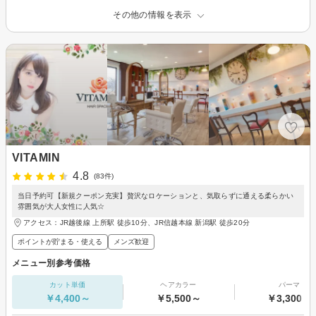
その他の情報を表示
VITAMIN
4.8
(83件)
当日予約可【新規クーポン充実】贅沢なロケーションと、気取らずに通える柔らかい
雰囲気が大人女性に人気☆
アクセス：JR越後線 上所駅 徒歩10分、JR信越本線 新潟駅 徒歩20分
ポイントが貯まる・使える
メンズ歓迎
メニュー別参考価格
カット単価
ヘアカラー
パーマ
￥4,400～
￥5,500～
￥3,300～