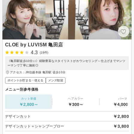
CLOE by LUVISM 亀田店
4.3
(19件)
《亀田駅徒歩10分♪♪》経験豊富なスタイリストがカウンセリング～仕上げまでマンツ
ーマンで丁寧に施術◎
アクセス：JR信越本線 亀田駅 徒歩10分
ポイントが貯まる・使える
メンズ歓迎
メニュー別参考価格
カット単価
ヘアカラー
パーマ
￥2,800～
￥300～
￥4,000～
￥2,800
デザインカット
￥3,800
デザインカット＋シャンプーブロー