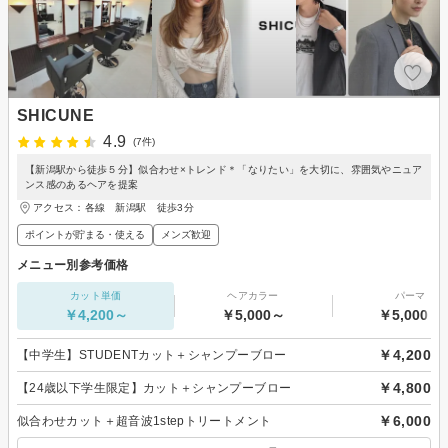
SHICUNE
4.9
(7件)
【新潟駅から徒歩５分】似合わせ×トレンド＊「なりたい」を大切に、雰囲気やニュア
ンス感のあるヘアを提案
アクセス：各線 新潟駅 徒歩3分
ポイントが貯まる・使える
メンズ歓迎
メニュー別参考価格
カット単価
ヘアカラー
パーマ
￥4,200～
￥5,000～
￥5,000～
￥4,200
【中学生】STUDENTカット＋シャンプーブロー
￥4,800
【24歳以下学生限定】カット＋シャンプーブロー
￥6,000
似合わせカット＋超音波1stepトリートメント