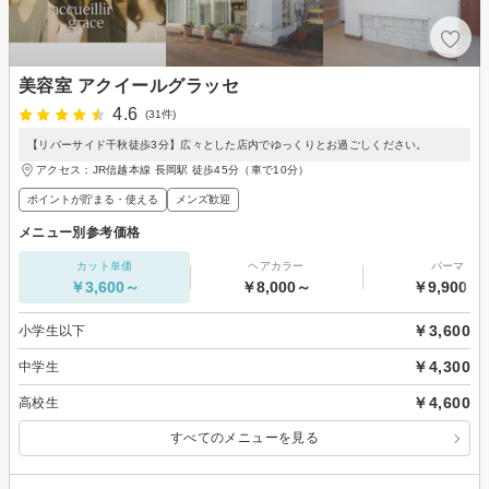
美容室 アクイールグラッセ
4.6
(31件)
【リバーサイド千秋徒歩3分】広々とした店内でゆっくりとお過ごしください。
アクセス：JR信越本線 長岡駅 徒歩45分（車で10分）
ポイントが貯まる・使える
メンズ歓迎
メニュー別参考価格
カット単価
ヘアカラー
パーマ
￥3,600～
￥8,000～
￥9,900～
￥3,600
小学生以下
￥4,300
中学生
￥4,600
高校生
すべてのメニューを見る