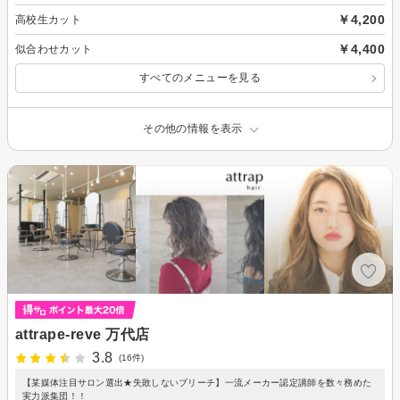
￥4,200
高校生カット
￥4,400
似合わせカット
すべてのメニューを見る
その他の情報を表示
attrape-reve 万代店
3.8
(16件)
【某媒体注目サロン選出★失敗しないブリーチ】一流メーカー認定講師を数々務めた
実力派集団！！