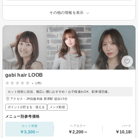
その他の情報を表示
gabi hair LOOB
-
(-件)
カット技術に自信、幅広い層におすすめ！お子様連れOK、駐車場完備。
アクセス：JR信越本線 新津駅 徒歩15分
ポイントが貯まる・使える
メンズ歓迎
メニュー別参考価格
カット単価
ヘアカラー
パーマ
￥3,300～
￥2,200～
￥10,180～