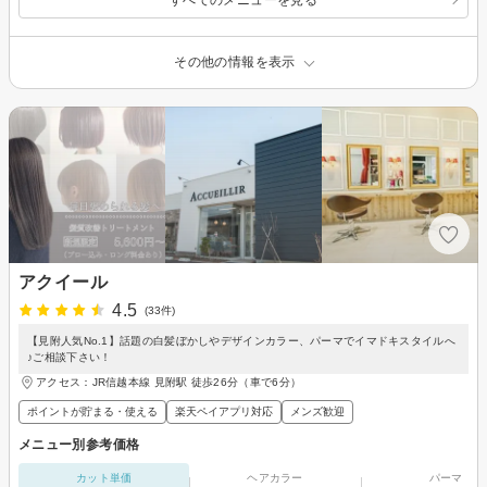
その他の情報を表示
アクイール
4.5
(33件)
【見附人気No.1】話題の白髪ぼかしやデザインカラー、パーマでイマドキスタイルへ
♪ご相談下さい！
アクセス：JR信越本線 見附駅 徒歩26分（車で6分）
ポイントが貯まる・使える
楽天ペイアプリ対応
メンズ歓迎
メニュー別参考価格
カット単価
ヘアカラー
パーマ