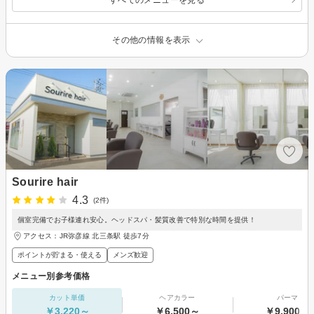
その他の情報を表示
Sourire hair
4.3
(2件)
個室完備でお子様連れ安心。ヘッドスパ・髪質改善で特別な時間を提供！
アクセス：JR弥彦線 北三条駅 徒歩7分
ポイントが貯まる・使える
メンズ歓迎
メニュー別参考価格
カット単価
ヘアカラー
パーマ
￥3,220～
￥6,500～
￥9,900～