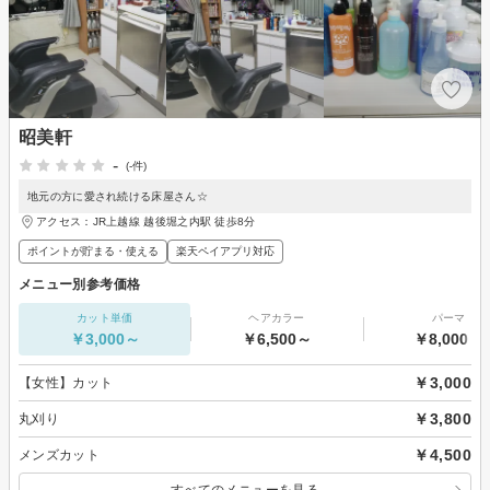
昭美軒
-
(-件)
地元の方に愛され続ける床屋さん☆
アクセス：JR上越線 越後堀之内駅 徒歩8分
ポイントが貯まる・使える
楽天ペイアプリ対応
メニュー別参考価格
カット単価
ヘアカラー
パーマ
￥3,000～
￥6,500～
￥8,000～
￥3,000
【女性】カット
￥3,800
丸刈り
￥4,500
メンズカット
すべてのメニューを見る