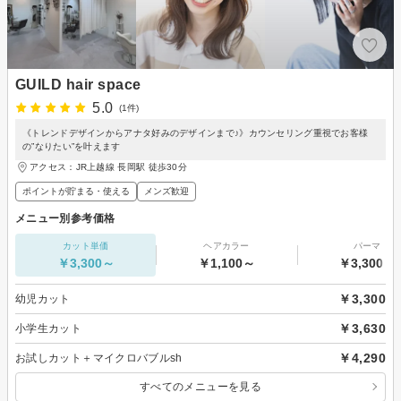
GUILD hair space
5.0
(1件)
《トレンドデザインからアナタ好みのデザインまで♪》カウンセリング重視でお客様
の”なりたい”を叶えます
アクセス：JR上越線 長岡駅 徒歩30分
ポイントが貯まる・使える
メンズ歓迎
メニュー別参考価格
カット単価
ヘアカラー
パーマ
￥3,300～
￥1,100～
￥3,300～
￥3,300
幼児カット
￥3,630
小学生カット
￥4,290
お試しカット＋マイクロバブルsh
すべてのメニューを見る