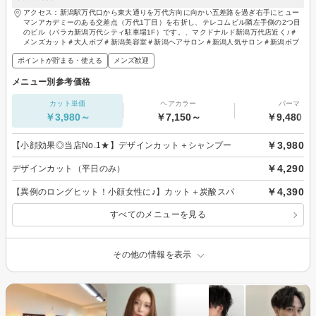
アクセス：新潟駅万代口から東大通りを万代方向に向かい五差路を過ぎ右手にヒュー
マンアカデミーのある交差点（万代1丁目）を右折し、テレコムビル隣左手側の2つ目
のビル（パラカ新潟万代シティ駐車場1F）です。、マクドナルド新潟万代店近く♪＃
メンズカット＃大人ボブ＃新潟美容室＃新潟ヘアサロン＃新潟人気サロン＃新潟ボブ
ポイントが貯まる・使える
メンズ歓迎
メニュー別参考価格
カット単価
ヘアカラー
パーマ
￥3,980～
￥7,150～
￥9,480～
￥3,980
【小顔効果◎当店No.1★】デザインカット＋シャンプー
￥4,290
デザインカット（平日のみ）
￥4,390
【異例のロングヒット！小顔女性に♪】カット＋炭酸スパ
すべてのメニューを見る
その他の情報を表示