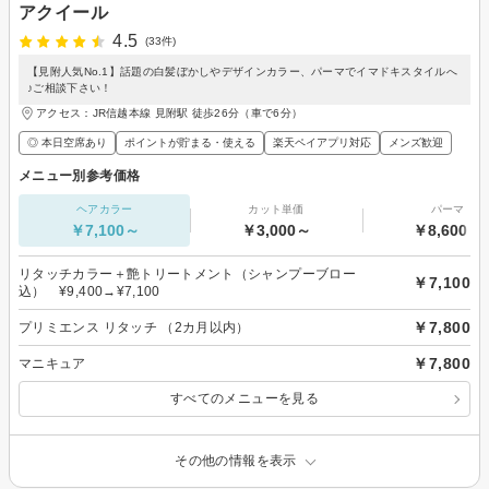
アクイール
4.5
(33件)
【見附人気No.1】話題の白髪ぼかしやデザインカラー、パーマでイマドキスタイルへ
♪ご相談下さい！
アクセス：JR信越本線 見附駅 徒歩26分（車で6分）
◎ 本日空席あり
ポイントが貯まる・使える
楽天ペイアプリ対応
メンズ歓迎
メニュー別参考価格
ヘアカラー
カット単価
パーマ
￥7,100～
￥3,000～
￥8,600～
リタッチカラー＋艶トリートメント（シャンプーブロー
￥7,100
込） ¥9,400→¥7,100
￥7,800
プリミエンス リタッチ （2カ月以内）
￥7,800
マニキュア
すべてのメニューを見る
その他の情報を表示