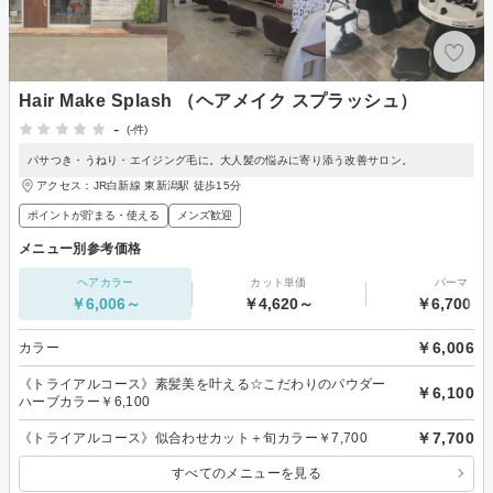
Hair Make Splash （ヘアメイク スプラッシュ）
-
(-件)
パサつき・うねり・エイジング毛に。大人髪の悩みに寄り添う改善サロン。
アクセス：JR白新線 東新潟駅 徒歩15分
ポイントが貯まる・使える
メンズ歓迎
メニュー別参考価格
ヘアカラー
カット単価
パーマ
￥6,006～
￥4,620～
￥6,700～
￥6,006
カラー
《トライアルコース》素髪美を叶える☆こだわりのパウダー
￥6,100
ハーブカラー￥6,100
￥7,700
《トライアルコース》似合わせカット＋旬カラー￥7,700
すべてのメニューを見る