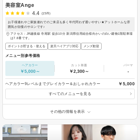
美容室Ange
4.4
(15件)
お子様連れやご家族連れでのご来店も多く年代問わず通いやすい★アットホームな雰
囲気が自慢のサロンです♪
アクセス：JR越後線 寺尾駅 徒歩10分 新潟県信用組合様向かいの白い建物1階駐車場
は7.8番です。
ポイントが貯まる・使える
楽天ペイアプリ対応
メンズ歓迎
メニュー別参考価格
ヘアカラー
カット単価
パーマ
￥5,000～
￥2,300～
-
￥5,000
ヘアカラー9レベルまでグレイカラー＆おしゃれカラー
すべてのメニューを見る
その他の情報を表示