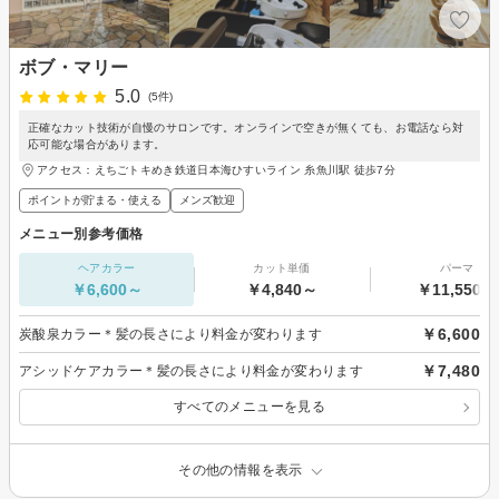
ボブ・マリー
5.0
(5件)
正確なカット技術が自慢のサロンです。オンラインで空きが無くても、お電話なら対
応可能な場合があります。
アクセス：えちごトキめき鉄道日本海ひすいライン 糸魚川駅 徒歩7分
ポイントが貯まる・使える
メンズ歓迎
メニュー別参考価格
ヘアカラー
カット単価
パーマ
￥6,600～
￥4,840～
￥11,550～
￥6,600
炭酸泉カラー＊髪の長さにより料金が変わります
￥7,480
アシッドケアカラー＊髪の長さにより料金が変わります
すべてのメニューを見る
その他の情報を表示