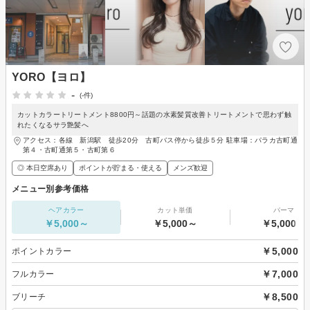
YORO【ヨロ】
-
(-件)
カットカラートリートメント8800円～話題の水素髪質改善トリートメントで思わず触
れたくなるサラ艶髪へ
アクセス：各線 新潟駅 徒歩20分 古町バス停から徒歩５分 駐車場：パラカ古町通
第４・古町通第５・古町第６
◎ 本日空席あり
ポイントが貯まる・使える
メンズ歓迎
メニュー別参考価格
ヘアカラー
カット単価
パーマ
￥5,000～
￥5,000～
￥5,000～
￥5,000
ポイントカラー
￥7,000
フルカラー
￥8,500
ブリーチ