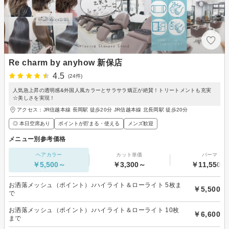
Re charm by anyhow 新保店
4.5
(24件)
人気急上昇の透明感&外国人風カラーとサラサラ矯正が絶賛！トリートメントも充実
☆美しさを実現！
アクセス：JR信越本線 長岡駅 徒歩20分 JR信越本線 北長岡駅 徒歩20分
◎ 本日空席あり
ポイントが貯まる・使える
メンズ歓迎
メニュー別参考価格
ヘアカラー
カット単価
パーマ
￥5,500～
￥3,300～
￥11,550～
お洒落メッシュ（ポイント）♪ハイライト＆ローライト 5枚ま
￥5,500
で
お洒落メッシュ（ポイント）♪ハイライト＆ローライト 10枚
￥6,600
まで