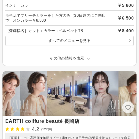
￥5,800
インナーカラー
※当店でブリーチカラーをした方のみ［30日以内にご来店
￥6,500
で］オンカラー￥6,500
￥8,400
［斉藤指名］カット＋カラー＋ベルベットTR
すべてのメニューを見る
その他の情報を表示
EARTH coiffure beauté 長岡店
4.2
(127件)
【長岡】口コミ高評価★年間リピート率91%！当日予約◎/髪質改善ストレートで自分