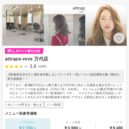
attrape-reve 万代店
3.8
(16件)
【某媒体注目サロン選出★失敗しないブリーチ】一流メーカー認定講師を数々務めた
実力派集団！！
アクセス：新潟駅万代口から東大通りを万代方向に向かい五差路を過ぎ右手にヒュー
マンアカデミーのある交差点（万代1丁目）を右折し、テレコムビル隣左手側の2つ目
のビル（パラカ新潟万代シティ駐車場1F）です。、マクドナルド新潟万代店近く♪＃
メンズカット＃大人ボブ＃新潟美容室＃新潟ヘアサロン＃新潟人気サロン＃新潟ボブ
ポイントが貯まる・使える
メンズ歓迎
メニュー別参考価格
ヘアカラー
カット単価
パーマ
￥7,150～
￥3,980～
￥9,480～