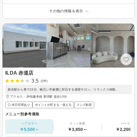
その他の情報を表示
ILDA 赤道店
3.5
(2件)
新潟駅から車で15分、幅広い年齢層に対応する個室サロン。リラックス体験。
アクセス：JR信越本線 新潟駅 徒歩15分
◎ 本日空席あり
ポイントが貯まる・使える
メンズ歓迎
メニュー別参考価格
ヘアカラー
カット単価
パーマ
￥5,500～
￥3,850～
￥2,200～