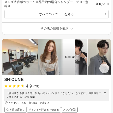
メンズ透明感カラー＊単品予約の場合シャンプー、ブロー別
￥6,290
料金
すべてのメニューを見る
その他の情報を表示
SHICUNE
4.9
(7件)
【新潟駅から徒歩５分】似合わせ×トレンド＊「なりたい」を大切に、雰囲気やニュア
ンス感のあるヘアを提案
アクセス：各線 新潟駅 徒歩3分
◎ 本日空席あり
ポイントが貯まる・使える
メンズ歓迎