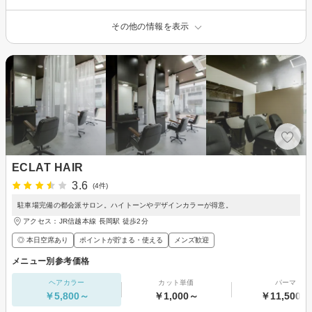
その他の情報を表示
ECLAT HAIR
3.6
(4件)
駐車場完備の都会派サロン。ハイトーンやデザインカラーが得意。
アクセス：JR信越本線 長岡駅 徒歩2分
◎ 本日空席あり
ポイントが貯まる・使える
メンズ歓迎
メニュー別参考価格
ヘアカラー
カット単価
パーマ
￥5,800～
￥1,000～
￥11,500～