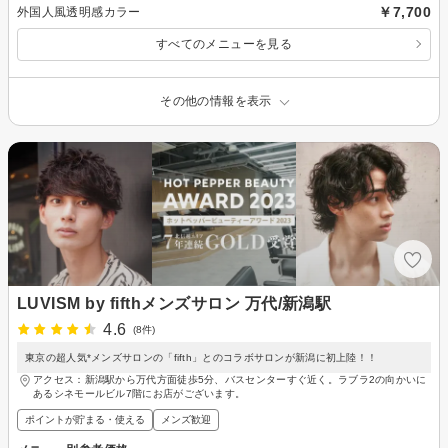
￥7,700
外国人風透明感カラー
すべてのメニューを見る
その他の情報を表示
LUVISM by fifthメンズサロン 万代/新潟駅
4.6
(8件)
東京の超人気*メンズサロンの「fifth」とのコラボサロンが新潟に初上陸！！
アクセス：新潟駅から万代方面徒歩5分、バスセンターすぐ近く。ラブラ2の向かいに
あるシネモールビル7階にお店がございます。
ポイントが貯まる・使える
メンズ歓迎