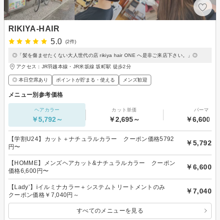
RIKIYA-HAIR
5.0
(2件)
◎「髪を傷ませたくない大人世代の店 rikiya hair ONE へ是非ご来店下さい。」◎
アクセス：JR羽越本線・JR米坂線 坂町駅 徒歩2分
◎ 本日空席あり
ポイントが貯まる・使える
メンズ歓迎
メニュー別参考価格
ヘアカラー
カット単価
パーマ
￥5,792～
￥2,695～
￥6,600～
【学割U24】カット＋ナチュラルカラー クーポン価格5792
￥5,792
円〜
【HOMME】メンズヘアカット&ナチュラルカラー クーポン
￥6,600
価格6,600円〜
【Lady’】iイルミナカラー＋システムトリートメントのみ
￥7,040
クーポン価格￥7,040円～
すべてのメニューを見る