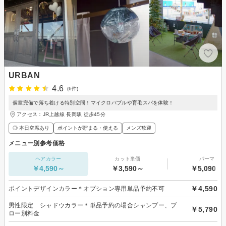
URBAN
4.6
(6件)
個室完備で落ち着ける特別空間！マイクロバブルや育毛スパを体験！
アクセス：JR上越線 長岡駅 徒歩45分
◎ 本日空席あり
ポイントが貯まる・使える
メンズ歓迎
メニュー別参考価格
ヘアカラー
カット単価
パーマ
￥4,590～
￥3,590～
￥5,090～
￥4,590
ポイントデザインカラー＊オプション専用単品予約不可
男性限定 シャドウカラー＊単品予約の場合シャンプー、ブ
￥5,790
ロー別料金