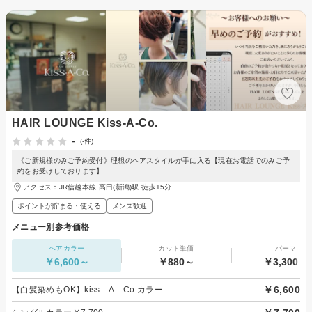
HAIR LOUNGE Kiss-A-Co.
-
(-件)
《ご新規様のみご予約受付》理想のヘアスタイルが手に入る【現在お電話でのみご予
約をお受けしております】
アクセス：JR信越本線 高田(新潟)駅 徒歩15分
ポイントが貯まる・使える
メンズ歓迎
メニュー別参考価格
ヘアカラー
カット単価
パーマ
￥6,600～
￥880～
￥3,300～
￥6,600
【白髪染めもOK】kiss－A－Co.カラー