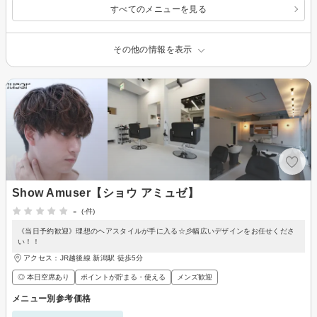
すべてのメニューを見る
その他の情報を表示
Show Amuser【ショウ アミュゼ】
-
(-件)
《当日予約歓迎》理想のヘアスタイルが手に入る☆彡幅広いデザインをお任せくださ
い！！
アクセス：JR越後線 新潟駅 徒歩5分
◎ 本日空席あり
ポイントが貯まる・使える
メンズ歓迎
メニュー別参考価格