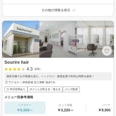
その他の情報を表示
Sourire hair
4.3
(2件)
個室完備でお子様連れ安心。ヘッドスパ・髪質改善で特別な時間を提供！
アクセス：JR弥彦線 北三条駅 徒歩7分
◎ 本日空席あり
ポイントが貯まる・使える
メンズ歓迎
メニュー別参考価格
ヘアカラー
カット単価
パーマ
￥6,500～
￥3,220～
￥9,900～