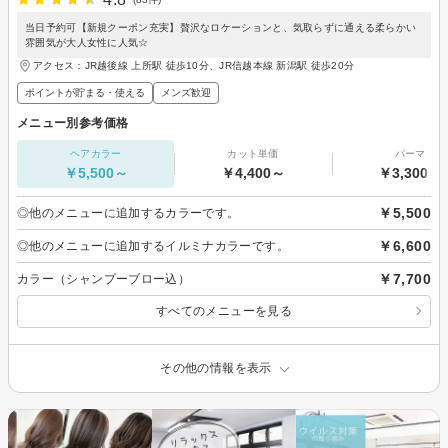
当日予約可【新規クーポン充実】贅沢なロケーションと、気取らずに通える柔らかい
雰囲気が大人女性に人気☆
アクセス：JR越後線 上所駅 徒歩10分、JR信越本線 新潟駅 徒歩20分
ポイントが貯まる・使える
メンズ歓迎
メニュー別参考価格
ヘアカラー
カット単価
パーマ
￥5,500～
￥4,400～
￥3,300～
￥5,500
◎他のメニューに追加するカラーです。
￥6,600
◎他のメニューに追加するイルミナカラーです。
￥7,700
カラー（シャンプーブロー込）
すべてのメニューを見る
その他の情報を表示