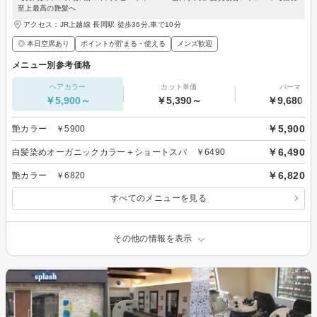
至上最高の艶髪へ
アクセス：JR上越線 長岡駅 徒歩36分,車で10分
◎ 本日空席あり
ポイントが貯まる・使える
メンズ歓迎
メニュー別参考価格
ヘアカラー
カット単価
パーマ
￥5,900～
￥5,390～
￥9,680～
￥5,900
艶カラー ￥5900
￥6,490
白髪染めオーガニックカラー＋ショートスパ ￥6490
￥6,820
艶カラー ￥6820
すべてのメニューを見る
その他の情報を表示