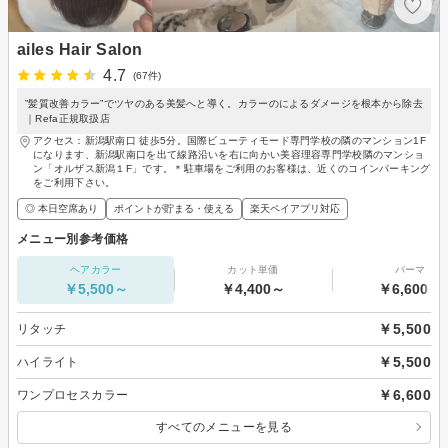
ailes Hair Salon
4.7
(67件)
”髪質改善カラー”でツヤのある美髪へと導く。カラーのによるダメージを根本から除去
｜Refa正規取扱店
アクセス：新潟駅南口 徒歩5分。国際ビューティモード専門学校の隣のマンション1F
になります、新潟駅南口を出て線路沿いを右に向かい美容理容専門学校隣のマンショ
ン「オルザス新潟１F」です。＊駐車場をご利用のお客様は、近くのコインパーキング
をご利用下さい。
◎ 本日空席あり
ポイントが貯まる・使える
楽天ペイアプリ対応
メニュー別参考価格
ヘアカラー
カット単価
パーマ
￥5,500～
￥4,400～
￥6,600～
￥5,500
リタッチ
￥5,500
ハイライト
￥6,600
ワンプロセスカラー
すべてのメニューを見る