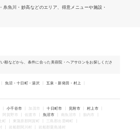
越・糸魚川・妙高などのエリア、得意メニューや施設・
安い順などから、条件に合った美容院・ヘアサロンをお探しくださ
魚沼・十日町・湯沢
五泉・新発田・村上
小千谷市
加茂市
十日町市
見附市
村上市
阿賀野市
佐渡市
魚沼市
南魚沼市
胎内市
上町
東蒲原郡阿賀町
三島郡出雲崎町
村
岩船郡関川村
岩船郡粟島浦村