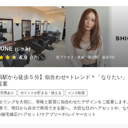
CUNE
(シクネ)
4.9
(7件)
アクセス：各線 新潟駅 徒歩3分
潟駅から徒歩５分】似合わせ×トレンド＊「なりたい
提案
日空席あり
ポイントが貯まる・使える
メンズ歓迎
セリングを大切に、骨格と髪質に似合わせたデザインをご提案します
善で、明日から自分で再現できる髪へ。大切な日のヘアセットや、な
代/縮毛矯正/ヘアセット/ケアブリーチ/レイヤーカット