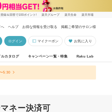
登録＆回答で100ポイント!
楽天グループ
楽天生命
楽天市場
方へ
ヘルプ
お得な情報を受け取る
掲載ご希望のサロン様
ログイン
マイクーポン
お気に入り
イルカタログ
キャンペーン一覧・特集
Raku Lab
5:30
子マネー決済可