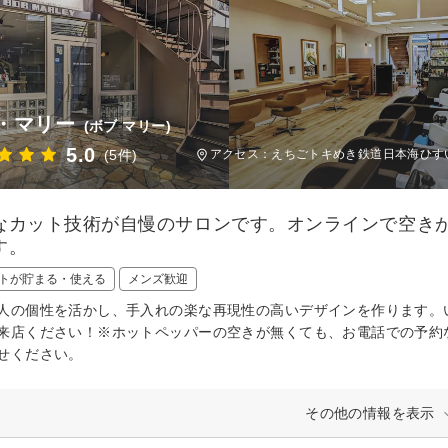
・マリー
(ボブ マリー)
5.0
(5件)
アクセス：えちごトキめき鉄道日本海ひすい
なカット技術が自慢のサロンです。オンラインで空き
す。
トが貯まる・使える
メンズ歓迎
人の個性を活かし、手入れの楽な再現性の高いデザインを作ります。
来店ください！※ホットペッパーの空きが無くても、お電話での予約
せください。
その他の情報を表示