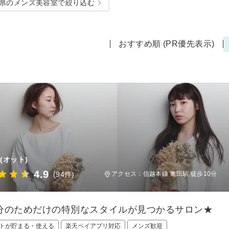
県のメンズ美容室で絞り込む
おすすめ順 (PR優先表示)
(オット)
4.9
(94件)
アクセス：信越本線 亀田駅 徒歩10分
分のためだけの特別なスタイルが見つかるサロン★
トが貯まる・使える
楽天ペイアプリ対応
メンズ歓迎