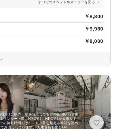
すべてのスペシャルメニューを見る
￥8,800
￥9,980
￥8,000
ら徒歩1分以内、駅を背にして右側の新潟駅前交番
ルサンルート隣、NPC第2、NPC第3が最寄りで
ラーの待ち時間では１２００冊を超える雑誌を読め
スでお出ししています。 充電器貸し出しOK