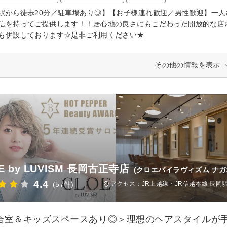
駅から徒歩20分／駐車場あり◎】【お子様連れ歓迎／男性歓迎】一
信を持ってご提供します！！居心地の良さにもこだわった開放的な店
も併設しております☆是非ご利用ください★
その他の情報を表示
E by LUVISM 長岡古正寺店
(クロエバイラヴィズム ナ
4.4
(57件)
アクセス：JR上越線・JR信越本線 長岡駅
合室＆キッズスペースあり◎＞理想のヘアスタイルが