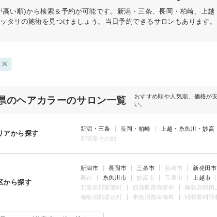
が高い順)から検索＆予約が可能です。新潟・三条、長岡・柏崎、上
ピッタリの施術を見つけましょう。当日予約できるサロンもあります。
おすすめ順や人気順、価格が
県のヘアカラーのサロン一覧
い。
新潟・三条
長岡・柏崎
上越・糸魚川・妙高
リアから探す
新潟県その他
新潟市
長岡市
三条市
柏崎市
新発田市
燕市
糸魚川市
妙高市
五泉市
上越市
区から探す
北蒲原郡聖籠町
西蒲原郡弥彦村
南蒲原郡田
南魚沼郡湯沢町
中魚沼郡津南町
刈羽郡刈羽