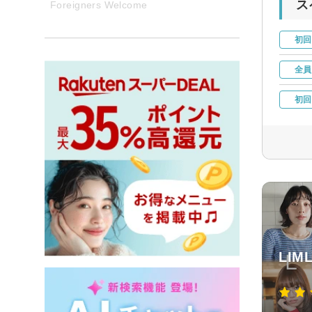
ス
Foreigners Welcome
初回
全員
初回
LI