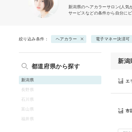
新潟県の
ヘアカラー
サロン(人気
サービスなどの条件から自分に
絞り込み条件：
ヘアカラー
電子マネー決済可
新潟
都道府県から探す
新潟県
エ
長野県
石川県
富山県
市
福井県