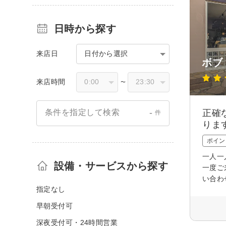
日時から探す
来店日
日付から選択
ボブ
来店時間
〜
-
正確
条件を指定して検索
件
りま
ポイン
一人一
設備・サービスから探す
一度ご
い合わ
指定なし
早朝受付可
深夜受付可・24時間営業