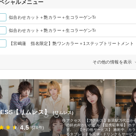
ペシャルメニュー
似合わせカット＋艶カラー＋生コラーゲンTr
似合わせカット＋艶カラー＋生コラーゲンTr
【宮嶋蓮 指名限定】艶ワンカラー＋1ステップトリートメント
その他の情報を表示
MLESS【リムレス】
(リムレス)
アクセス：【アクセス】新潟駅万代口か
の斜め向かいのビル 【提携駐車場】 ホテ
4.5
(28件)
す。 、【その他サービス】 施術中、カ
るタブレッドを完備♪ ドリンクもサービ