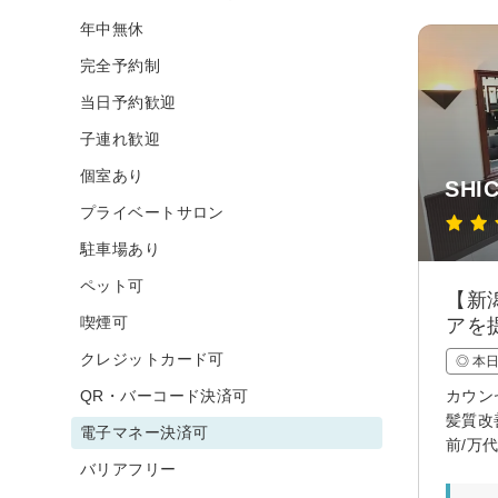
年中無休
完全予約制
当日予約歓迎
子連れ歓迎
個室あり
SHI
プライベートサロン
駐車場あり
ペット可
【新
喫煙可
アを
クレジットカード可
◎ 本
QR・バーコード決済可
カウン
髪質改
電子マネー決済可
前/万
バリアフリー