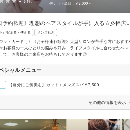
-
(-件)
カット単価：
￥2,000～
日予約歓迎》理想のヘアスタイルが手に入る☆彡幅広
トが貯まる・使える
メンズ歓迎
ジットカード可》《お子様連れ歓迎》大型サロンが苦手な方におすす
☆お客様の一人ひとりの悩みや好み・ライフスタイルに合わせたベス
して、お客様のご来店をお待ちしております◎
ペシャルメニュー
【自分にご褒美を】カット＋メンズスパ￥7,500
その他の情報を表示