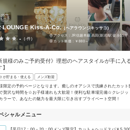
 LOUNGE Kiss-A-Co.
(ヘアラウンジキッサコ)
アクセス：JR信越本線 高田(新潟)駅 徒歩15分
-
(-件)
カット単価：
￥880～
新規様のみご予約受付》理想のヘアスタイルが手に入
す】
トが貯まる・使える
メンズ歓迎
様限定の予約ページとなります。癒しのオアシスで洗練されたカット
で贅沢な時間を☆お子様連れも大歓迎！便利な駐車場完備☆クレジッ
カラーで、あなたの魅力を最大限に引き出すプライベート空間！
ペシャルメニュー
【平日17：00－20：00メンズ限定】カット＋ヘッドスパ￥5,30