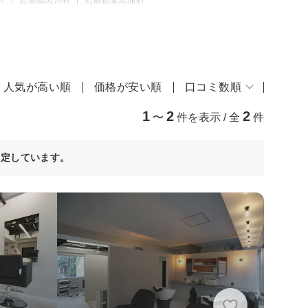
人気が高い順
価格が安い順
口コミ数順
1
2
2
〜
件を表示 / 全
件
決定しています。