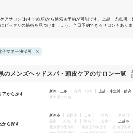
皮ケア
サロン(おすすめ順)から検索＆予約が可能です。上越・糸魚川
分にピッタリの施術を見つけましょう。当日予約できるサロンもありま
電子マネー決済可
県のメンズヘッドスパ・頭皮ケアのサロン一覧
新潟・三条
長岡・柏崎
上越・糸魚川・妙高
リアから探す
新潟県その他
新潟市
長岡市
三条市
柏崎市
新発田市
燕市
糸魚川市
妙高市
五泉市
上越市
区から探す
北蒲原郡聖籠町
西蒲原郡弥彦村
南蒲原郡田
南魚沼郡湯沢町
中魚沼郡津南町
刈羽郡刈羽