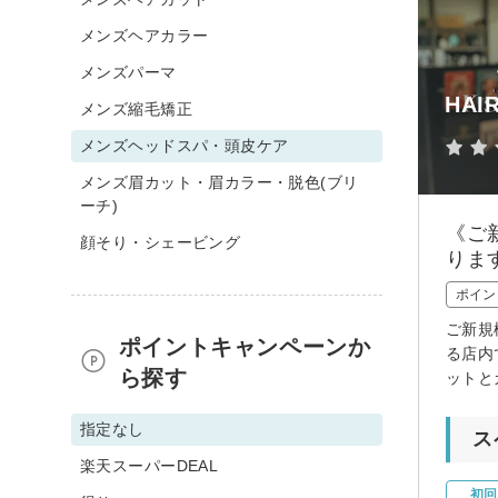
メンズヘアカラー
メンズパーマ
HAIR
メンズ縮毛矯正
メンズヘッドスパ・頭皮ケア
メンズ眉カット・眉カラー・脱色(ブリ
ーチ)
《ご
顔そり・シェービング
りま
ポイン
ご新規
ポイントキャンペーンか
る店内
ら探す
ットと
指定なし
ス
楽天スーパーDEAL
初回