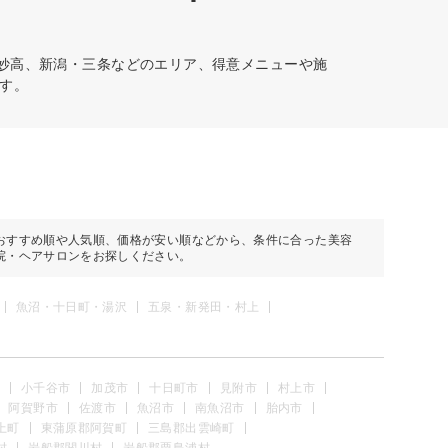
・妙高、新潟・三条などのエリア、得意メニューや施
す。
おすすめ順や人気順、価格が安い順などから、条件に合った美容
院・ヘアサロンをお探しください。
魚沼・十日町・湯沢
五泉・新発田・村上
小千谷市
加茂市
十日町市
見附市
村上市
阿賀野市
佐渡市
魚沼市
南魚沼市
胎内市
上町
東蒲原郡阿賀町
三島郡出雲崎町
村
岩船郡関川村
岩船郡粟島浦村