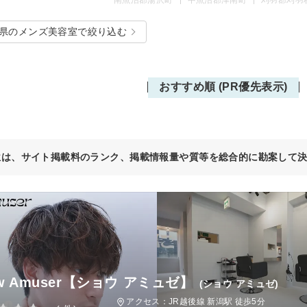
県のメンズ美容室で絞り込む
おすすめ順 (PR優先表示)
位は、サイト掲載料のランク、掲載情報量や質等を総合的に勘案して
w Amuser【ショウ アミュゼ】
(ショウ アミュゼ)
アクセス：JR越後線 新潟駅 徒歩5分