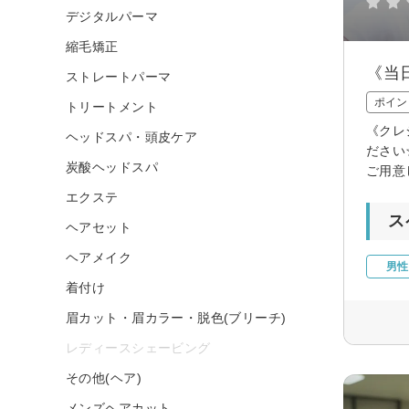
デジタルパーマ
縮毛矯正
《当
ストレートパーマ
ポイン
トリートメント
《クレ
ヘッドスパ・頭皮ケア
ださい
炭酸ヘッドスパ
ご用意
エクステ
ス
ヘアセット
ヘアメイク
男性
着付け
眉カット・眉カラー・脱色(ブリーチ)
レディースシェービング
その他(ヘア)
メンズヘアカット