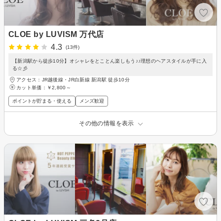
CLOE by LUVISM 万代店
4.3
(13件)
【新潟駅から徒歩10分】オシャレをとことん楽しもう♪♪理想のヘアスタイルが手に入
る☆彡
アクセス：JR越後線・JR白新線 新潟駅 徒歩10分
カット単価：
￥2,800～
ポイントが貯まる・使える
メンズ歓迎
その他の情報を表示