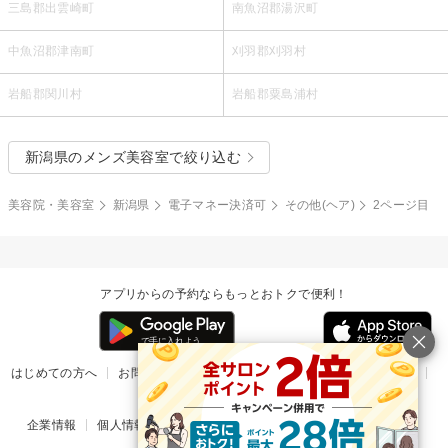
三島郡出雲崎町
南魚沼郡湯沢町
中魚沼郡津南町
刈羽郡刈羽村
岩船郡関川村
岩船郡粟島浦村
新潟県のメンズ美容室で絞り込む
美容院・美容室
新潟県
電子マネー決済可
その他(ヘア)
2ページ目
アプリからの予約ならもっとおトクで便利！
はじめての方へ
お問い合わせ
ヘルプ
リリース情報
利用規約
掲載ご希望のサロン様
企業情報
個人情報保護方針
楽天のサービス一覧
アプリ一覧