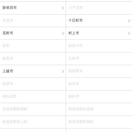
新発田市
小千谷市
加茂市
十日町市
見附市
村上市
燕市
糸魚川市
妙高市
五泉市
上越市
阿賀野市
佐渡市
魚沼市
南魚沼市
胎内市
北蒲原郡聖籠町
西蒲原郡弥彦村
南蒲原郡田上町
東蒲原郡阿賀町