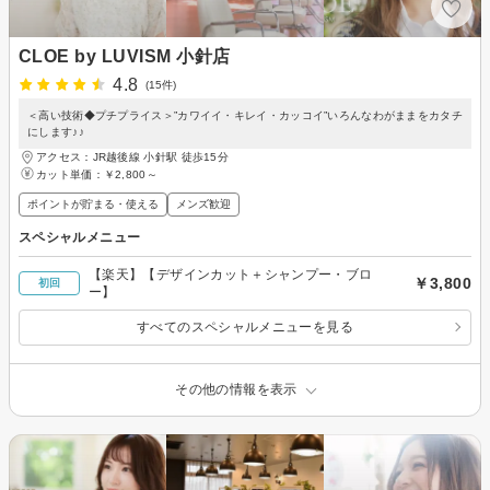
CLOE by LUVISM 小針店
4.8
(15件)
＜高い技術◆プチプライス＞”カワイイ・キレイ・カッコイ”いろんなわがままをカタチ
にします♪♪
アクセス：JR越後線 小針駅 徒歩15分
カット単価：
￥2,800～
ポイントが貯まる・使える
メンズ歓迎
スペシャルメニュー
【楽天】【デザインカット＋シャンプー・ブロ
￥3,800
初回
ー】
すべてのスペシャルメニューを見る
その他の情報を表示