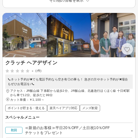
その他の情報を表示
クラッチ ヘアデザイン
-
(-件)
📞ネット予約が✖でも電話予約なら空き有◎の事も！ 急ぎの方やネット予約が✖場合
もぜひお電話を♪📞
アクセス：JR飯山線 下条駅から徒歩2分、JR飯山線、北越急行ほくほく線 十日町駅
から車で12分、徒歩だと99分
カット単価：
￥1,100～
ポイントが貯まる・使える
楽天ペイアプリ対応
メンズ歓迎
スペシャルメニュー
≪新規のお客様≫平日20％OFF／土日祝10％OFF
-
初回
チケットをプレゼント