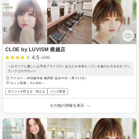
CLOE by LUVISM 横越店
4.5
(15件)
＜おサイフに優しいお手頃プライス◎＞あなたが本来もっている魅力を引き出す♪ワン
ランク上のサロン☆
アクセス：JR信越本線 亀田駅 徒歩30分（車で11分）
カット単価：
￥2,800～
ポイントが貯まる・使える
メンズ歓迎
その他の情報を表示