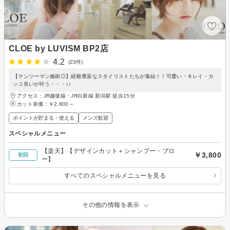
CLOE by LUVISM BP2店
4.2
(23件)
【マンツーマン施術◎】経験豊富なスタイリストたちが集結！！可愛い・キレイ・カ
ッコ良いが叶う・・・♪♪
アクセス：JR越後線・JR白新線 新潟駅 徒歩15分
カット単価：
￥2,800～
ポイントが貯まる・使える
メンズ歓迎
スペシャルメニュー
【楽天】【デザインカット＋シャンプー・ブロ
￥3,800
初回
ー】
すべてのスペシャルメニューを見る
その他の情報を表示