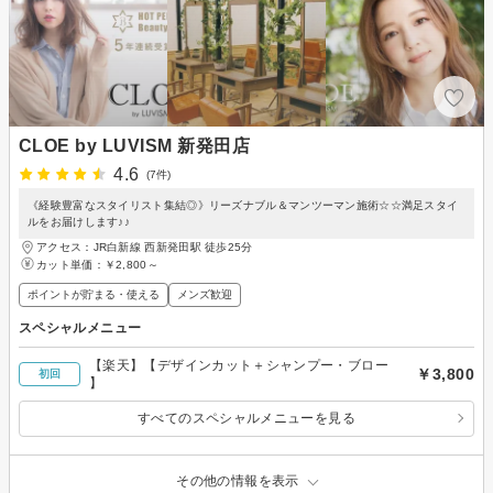
CLOE by LUVISM 新発田店
4.6
(7件)
《経験豊富なスタイリスト集結◎》リーズナブル＆マンツーマン施術☆☆満足スタイ
ルをお届けします♪♪
アクセス：JR白新線 西新発田駅 徒歩25分
カット単価：
￥2,800～
ポイントが貯まる・使える
メンズ歓迎
スペシャルメニュー
【楽天】【デザインカット＋シャンプー・ブロー
￥3,800
初回
】
すべてのスペシャルメニューを見る
その他の情報を表示