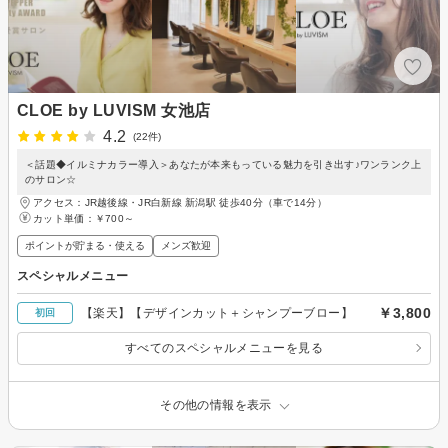
CLOE by LUVISM 女池店
4.2
(22件)
＜話題◆イルミナカラー導入＞あなたが本来もっている魅力を引き出す♪ワンランク上
のサロン☆
アクセス：JR越後線・JR白新線 新潟駅 徒歩40分（車で14分）
カット単価：
￥700～
ポイントが貯まる・使える
メンズ歓迎
スペシャルメニュー
￥3,800
【楽天】【デザインカット＋シャンプーブロー】
初回
すべてのスペシャルメニューを見る
その他の情報を表示