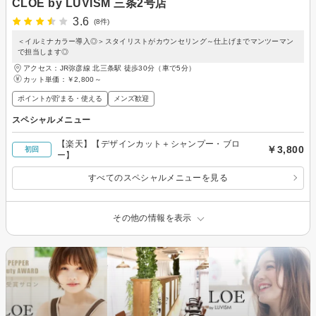
CLOE by LUVISM 三条2号店
3.6
(8件)
＜イルミナカラー導入◎＞スタイリストがカウンセリング～仕上げまでマンツーマン
で担当します◎
アクセス：JR弥彦線 北三条駅 徒歩30分（車で5分）
カット単価：
￥2,800～
ポイントが貯まる・使える
メンズ歓迎
スペシャルメニュー
【楽天】【デザインカット＋シャンプー・ブロ
￥3,800
初回
ー】
すべてのスペシャルメニューを見る
その他の情報を表示