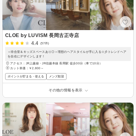
CLOE by LUVISM 長岡古正寺店
4.4
(57件)
＜待合室＆キッズスペースあり◎＞理想のヘアスタイルが手に入る☆彡トレンドヘア
を自在にデザインします！
アクセス：JR上越線・JR信越本線 長岡駅 徒歩30分（車で10分）
カット単価：
￥2,800～
ポイントが貯まる・使える
メンズ歓迎
その他の情報を表示