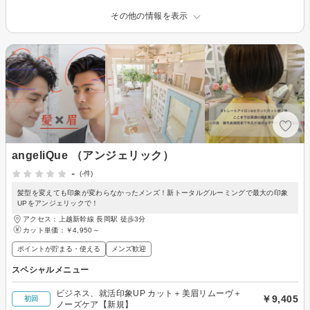
その他の情報を表示
angeliQue （アンジェリック）
-
(-件)
髪型を変えても印象が変わらなかったメンズ！新トータルグルーミングで最大の印象
UPをアンジェリックで！
アクセス：上越新幹線 長岡駅 徒歩3分
カット単価：
￥4,950～
ポイントが貯まる・使える
メンズ歓迎
スペシャルメニュー
ビジネス、就活印象UP カット＋美眉リムーヴ＋
￥9,405
初回
ノーズケア【新規】