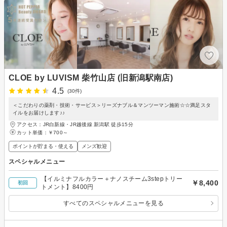
CLOE by LUVISM 柴竹山店 (旧新潟駅南店)
4.5
(30件)
＜こだわりの薬剤・技術・サービス＞リーズナブル＆マンツーマン施術☆☆満足スタ
イルをお届けします♪♪
アクセス：JR白新線・JR越後線 新潟駅 徒歩15分
カット単価：
￥700～
ポイントが貯まる・使える
メンズ歓迎
スペシャルメニュー
【イルミナフルカラー＋ナノスチーム3stepトリー
￥8,400
初回
トメント】8400円
すべてのスペシャルメニューを見る