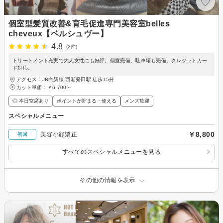
個室型髪質改善&育毛促進専門美容室belles
cheveux【ベルシュヴー】
4.8
(2件)
トリートメント充実で大人女性にも好評。個室完備、駐車場も完備。クレジットカー
ド対応。
アクセス：JR白新線 西新発田駅 徒歩15分
カット単価：
￥6,700～
◎ 本日空席あり
ポイントが貯まる・使える
メンズ歓迎
スペシャルメニュー
￥8,800
美容小顔矯正
初回
すべてのスペシャルメニューを見る
その他の情報を表示