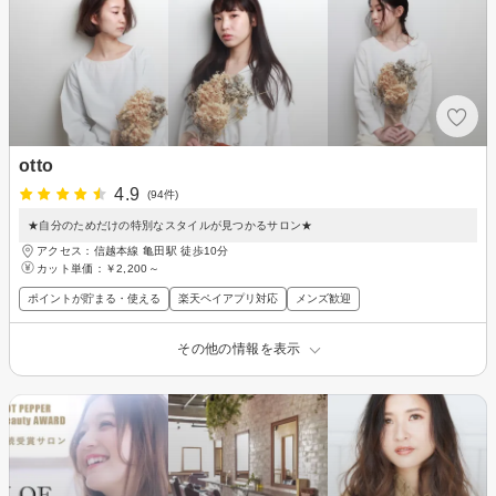
otto
4.9
(94件)
★自分のためだけの特別なスタイルが見つかるサロン★
アクセス：信越本線 亀田駅 徒歩10分
カット単価：
￥2,200～
ポイントが貯まる・使える
楽天ペイアプリ対応
メンズ歓迎
その他の情報を表示