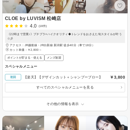
CLOE by LUVISM 松崎店
4.0
(18件)
《22時まで営業♪》プチプラ×ハイクオリティ◆トレンドをおさえた旬スタイルが叶う
☆彡
アクセス：JR越後線・JR白新線 新潟駅 徒歩40分（車で18分）
カット単価：
￥2,800～
ポイントが貯まる・使える
メンズ歓迎
スペシャルメニュー
￥3,800
【楽天】【デザインカット＋シャンプーブロー】
初回
すべてのスペシャルメニューを見る
その他の情報を表示