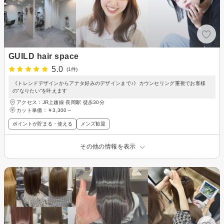
GUILD hair space
5.0
(1件)
《トレンドデザインからアナタ好みのデザインまで♪》カウンセリング重視でお客様
の”なりたい”を叶えます
アクセス：JR上越線 長岡駅 徒歩30分
カット単価：
￥3,300～
ポイントが貯まる・使える
メンズ歓迎
その他の情報を表示