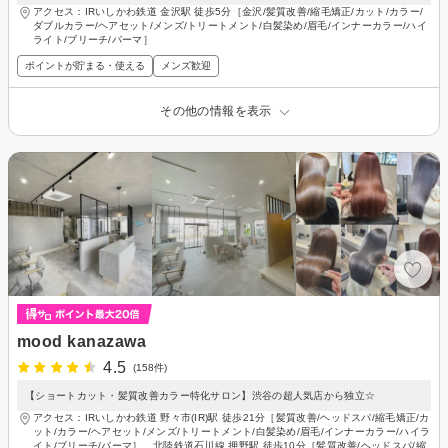
アクセス：IRいしかわ鉄道 金沢駅 徒歩5分［金沢/髪質改善/縮毛矯正/カット/カラー/
ダブルカラー/ヘアセット/メンズ/トリートメント/白髪染め/眉毛/インナーカラー/ハイ
ライト/ブリーチ/パーマ］
ポイントが貯まる・使える
メンズ歓迎
その他の情報を表示
mood kanazawa
4.5
(158件)
【ショートカット・髪質改善カラー特化サロン】渋谷の超人気店から独立☆
アクセス：IRいしかわ鉄道 野々市(IR)駅 徒歩21分［髪質改善/ヘッドスパ/縮毛矯正/カ
ット/カラー/ヘアセット/メンズ/トリートメント/白髪染め/眉毛/インナーカラー/ハイラ
イト/ブリーチ/パーマ］、北陸鉄道石川線 押野駅 徒歩10分［髪質改善/ヘッドスパ/縮