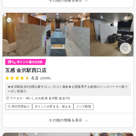
その他の情報を表示
互感 金沢駅西口店
4.6
(100件)
★金沢駅徒歩5分隠れ家サロン♪ 口コミ激多★お洒落男子も納得のメンズパーマ☆新ク
ーポン登場◎
アクセス：IRいしかわ鉄道 金沢駅 徒歩7分
◎ 本日空席あり
ポイントが貯まる・使える
メンズ歓迎
その他の情報を表示