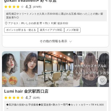
gokan treatment+ 野々市店
4.3
(379件)
縮毛矯正やトリートメントが人気☆月3000名に選ばれる互感♪味わったことの無い髪
質改善Tr◎
アクセス：IRいしかわ鉄道 野々市(ＩＲ)駅 徒歩33分
ポイントが貯まる・使える
楽天ペイアプリ対応
メンズ歓迎
その他の情報を表示
Lumi hair 金沢駅西口店
4.7
(32件)
◆高評価の技術×お手頃価格◆髪質改善×艶カラー専門◆カット＋カラー＋TR￥6,900
～