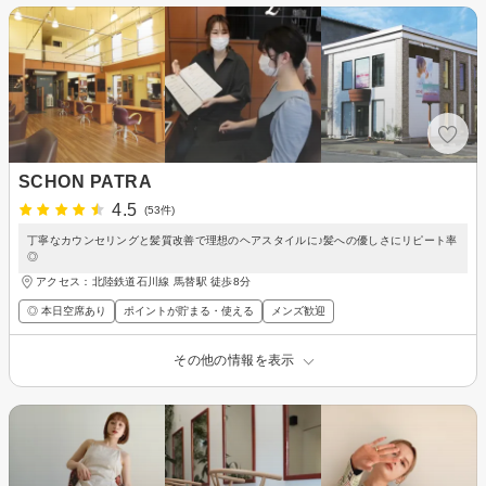
SCHON PATRA
4.5
(53件)
丁寧なカウンセリングと髪質改善で理想のヘアスタイルに♪髪への優しさにリピート率
◎
アクセス：北陸鉄道石川線 馬替駅 徒歩8分
◎ 本日空席あり
ポイントが貯まる・使える
メンズ歓迎
その他の情報を表示