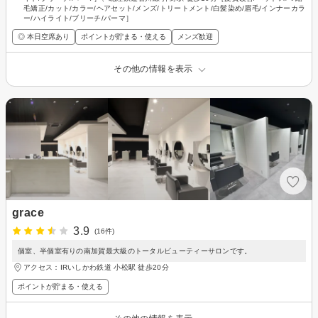
毛矯正/カット/カラー/ヘアセット/メンズ/トリートメント/白髪染め/眉毛/インナーカラ
ー/ハイライト/ブリーチ/パーマ］
◎ 本日空席あり
ポイントが貯まる・使える
メンズ歓迎
その他の情報を表示
grace
3.9
(16件)
個室、半個室有りの南加賀最大級のトータルビューティーサロンです。
アクセス：IRいしかわ鉄道 小松駅 徒歩20分
ポイントが貯まる・使える