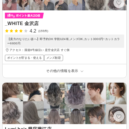
_WHITE 金沢店
4.2
(155件)
【貴方のなりたい姿へ】即予約OK 学割U24有,メンズOK,カット3000円~カットカラ
ー6600円
アクセス：国道8号線沿い 是空金沢店 すぐ側
ポイントが貯まる・使える
メンズ歓迎
その他の情報を表示