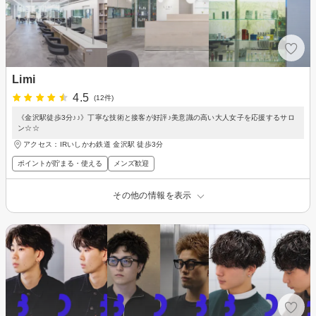
Limi
4.5
(12件)
《金沢駅徒歩3分♪♪》丁寧な技術と接客が好評♪美意識の高い大人女子を応援するサロ
ン☆☆
アクセス：IRいしかわ鉄道 金沢駅 徒歩3分
ポイントが貯まる・使える
メンズ歓迎
その他の情報を表示