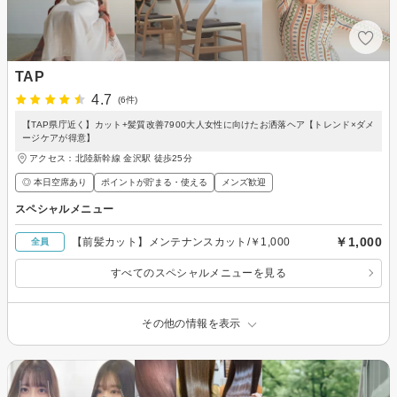
TAP
4.7
(6件)
【TAP県庁近く】カット+髪質改善7900大人女性に向けたお洒落ヘア【トレンド×ダメ
ージケアが得意】
アクセス：北陸新幹線 金沢駅 徒歩25分
◎ 本日空席あり
ポイントが貯まる・使える
メンズ歓迎
スペシャルメニュー
￥1,000
【前髪カット】メンテナンスカット/￥1,000
全員
すべてのスペシャルメニューを見る
その他の情報を表示