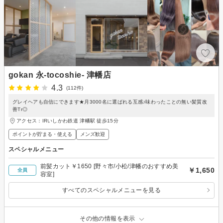
gokan 永-tocoshie- 津幡店
4.3
(112件)
グレイヘアも自信にできます★月3000名に選ばれる互感♪味わったことの無い髪質改
善Tr◎
アクセス：IRいしかわ鉄道 津幡駅 徒歩15分
ポイントが貯まる・使える
メンズ歓迎
スペシャルメニュー
前髪カット￥1650 [野々市/小松/津幡のおすすめ美
￥1,650
全員
容室]
すべてのスペシャルメニューを見る
その他の情報を表示