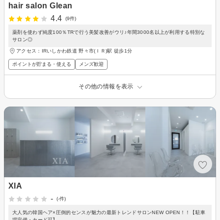
hair salon Glean
4.4
(9件)
薬剤を使わず純度100％TRで行う美髪改善がウリ♪年間3000名以上が利用する特別な
サロン◎
アクセス：IRいしかわ鉄道 野々市(ＩＲ)駅 徒歩1分
ポイントが貯まる・使える
メンズ歓迎
その他の情報を表示
XIA
-
(-件)
大人気の韓国ヘア×圧倒的センスが魅力の最新トレンドサロンNEW OPEN！！【駐車
場完備・カード可】