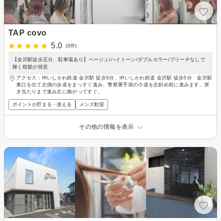
TAP covo
5.0
(3件)
【金沢駅徒歩五分、駐車場あり】ベージュ/ハイトーン/ダブルカラー/ブリーチなしで
輝く暗髪が得意
アクセス：IRいしかわ鉄道 金沢駅 徒歩5分、IRいしかわ鉄道 金沢駅 徒歩5分 金沢駅
東口を出て左側の歩道をまっすぐ進み、警察署手前の小道を左斜め前に進みます。突
き当たりまで進み左に曲がってすぐ。
ポイントが貯まる・使える
メンズ歓迎
その他の情報を表示