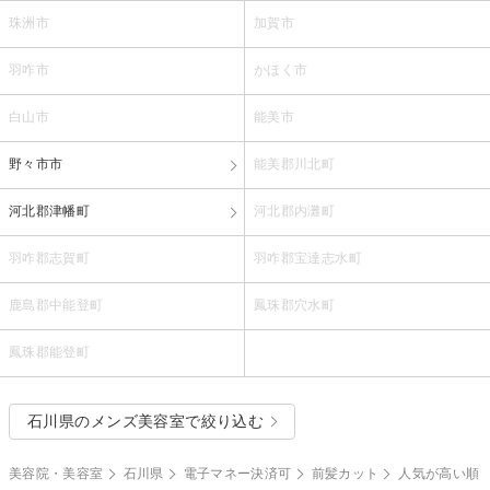
珠洲市
加賀市
羽咋市
かほく市
白山市
能美市
野々市市
能美郡川北町
河北郡津幡町
河北郡内灘町
羽咋郡志賀町
羽咋郡宝達志水町
鹿島郡中能登町
鳳珠郡穴水町
鳳珠郡能登町
石川県のメンズ美容室で絞り込む
美容院・美容室
石川県
電子マネー決済可
前髪カット
人気が高い順