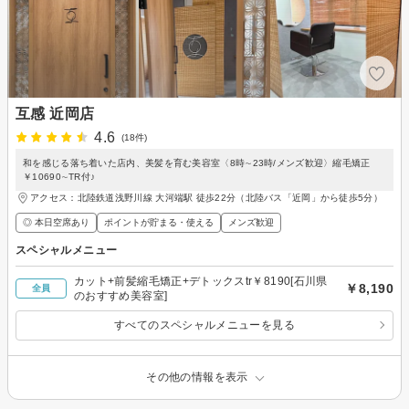
互感 近岡店
4.6
(18件)
和を感じる落ち着いた店内、美髪を育む美容室〈8時∼23時/メンズ歓迎〉縮毛矯正
￥10690∼TR付♪
アクセス：北陸鉄道浅野川線 大河端駅 徒歩22分（北陸バス「近岡」から徒歩5分）
◎ 本日空席あり
ポイントが貯まる・使える
メンズ歓迎
スペシャルメニュー
カット+前髪縮毛矯正+デトックスtr￥8190[石川県
￥8,190
全員
のおすすめ美容室]
すべてのスペシャルメニューを見る
その他の情報を表示