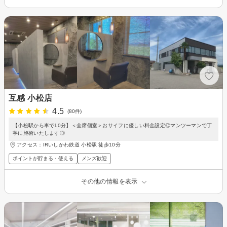
互感 小松店
4.5
(80件)
【小松駅から車で10分】＜全席個室＞おサイフに優しい料金設定◎マンツーマンで丁
寧に施術いたします◎
アクセス：IRいしかわ鉄道 小松駅 徒歩10分
ポイントが貯まる・使える
メンズ歓迎
その他の情報を表示