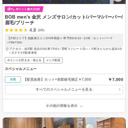
BOB men’s 金沢 メンズサロン/カット/パーマ/バーバー/
眉毛/ブリーチ
4.8
(3件)
【片町エリア】他媒体口コミ200件実績☆ 即予約OK/10∼21時〈カット+パーマ
+TR¥7500〉
アクセス：金沢駅 徒歩20分(車で5分) / 竪町ストレート沿い / 片町きららから徒歩1分
/ タテマチP駐車券有
ポイントが貯まる・使える
メンズ歓迎
スペシャルメニュー
￥7,000
【髪質改善】カット+前髪縮毛矯正￥7,000
全員
すべてのスペシャルメニューを見る
その他の情報を表示