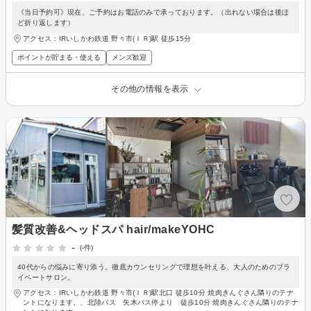
《当日予約可》現在、ご予約はお電話のみで承っております。（出れない場合は後ほ
ど折り返します）
アクセス：IRいしかわ鉄道 野々市(ＩＲ)駅 徒歩15分
ポイントが貯まる・使える
メンズ歓迎
その他の情報を表示
髪質改善&ヘッドスパ hair/makeYOHC
-
(-件)
40代からの悩みに寄り添う。徹底カウンセリングで理想を叶える、大人のためのプラ
イベートサロン。
アクセス：IRいしかわ鉄道 野々市(ＩＲ)駅北口 徒歩10分 焼肉きんぐさん隣りのテナ
ントになります。、北陸バス 矢木バス停より 徒歩10分 焼肉きんぐさん隣りのテナ