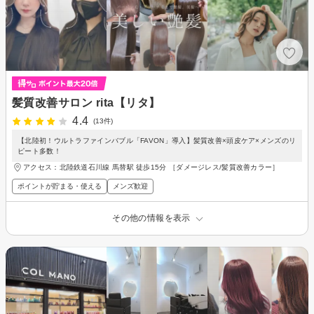
髪質改善サロン rita【リタ】
4.4
(13件)
【北陸初！ウルトラファインバブル「FAVON」導入】髪質改善×頭皮ケア×メンズのリ
ピート多数！
アクセス：北陸鉄道石川線 馬替駅 徒歩15分 ［ダメージレス/髪質改善カラー］
ポイントが貯まる・使える
メンズ歓迎
その他の情報を表示