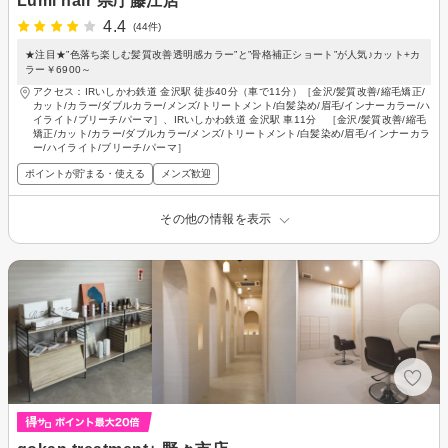
Lumi hair 県庁藤江店
4.4
(44件)
★注目★”色落ち楽しむ髪質改善透明感カラー”と”骨格補正ショート”が人気♪カット+カ
ラー￥6900～
アクセス：IRいしかわ鉄道 金沢駅 徒歩40分（車で11分）［金沢/髪質改善/縮毛矯正/
カット/カラー/ダブルカラー/メンズ/トリートメント/白髪染め/眉毛/インナーカラー/ハ
イライト/ブリーチ/パーマ］、IRいしかわ鉄道 金沢駅 車11分 ［金沢/髪質改善/縮毛
矯正/カット/カラー/ダブルカラー/メンズ/トリートメント/白髪染め/眉毛/インナーカラ
ー/ハイライト/ブリーチ/パーマ］
ポイントが貯まる・使える
メンズ歓迎
その他の情報を表示