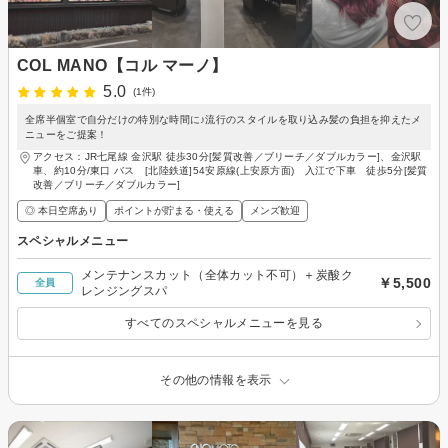
COL MANO【コル マーノ】
5.0
(1件)
全席半個室で自分だけの特別な時間に♪流行のスタイルを取り込み髪の負担を抑えたメ
ニューをご提案！
アクセス：JR七尾線 金沢駅 徒歩30分[髪質改善／ブリーチ／ダブルカラー]、金沢駅
車、約10分/東口 バス [北陸鉄道]54安原線(上安原方面) 入江で下車 徒歩5分[髪質
改善／ブリーチ／ダブルカラー]
◎ 本日空席あり
ポイントが貯まる・使える
メンズ歓迎
スペシャルメニュー
メンテナンスカット（全体カット不可）＋炭酸ク
￥5,500
全員
レンジングスパ
すべてのスペシャルメニューを見る
その他の情報を表示