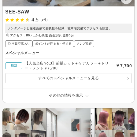
SEE-SAW
4.5
(1件)
ノンダメージと厳選薬剤で髪負担を軽減、駐車場完備でアクセスも快適。
アクセス：IRいしかわ鉄道 西金沢駅 徒歩5分
◎ 本日空席あり
ポイントが貯まる・使える
メンズ歓迎
スペシャルメニュー
【人気当店No.3】前髪カット＋ケアカラー＋トリ
￥7,700
初回
ートメント￥7,700
すべてのスペシャルメニューを見る
その他の情報を表示