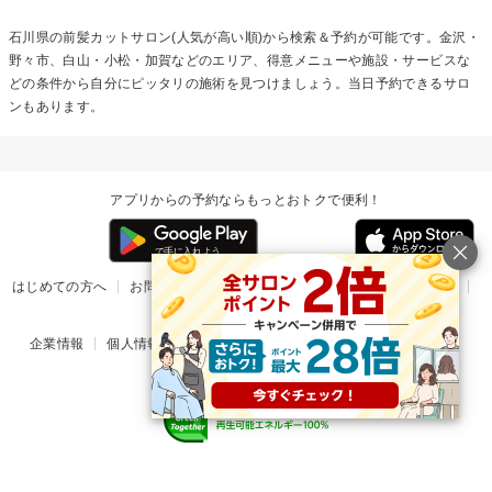
石川県の
前髪カット
サロン(人気が高い順)から検索＆予約が可能です。金沢・
野々市、白山・小松・加賀などのエリア、得意メニューや施設・サービスな
どの条件から自分にピッタリの施術を見つけましょう。当日予約できるサロ
ンもあります。
アプリからの予約ならもっとおトクで便利！
はじめての方へ
お問い合わせ
ヘルプ
リリース情報
利用規約
掲載ご希望のサロン様
企業情報
個人情報保護方針
楽天のサービス一覧
アプリ一覧
© Rakuten Group, Inc.