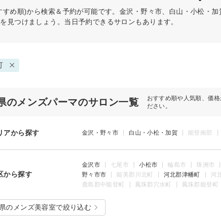
すすめ順)から検索＆予約が可能です。金沢・野々市、白山・小松・
術を見つけましょう。当日予約できるサロンもあります。
可
おすすめ順や人気順、価格
県のメンズパーマのサロン一覧
ださい。
リアから探す
金沢・野々市
白山・小松・加賀
能登南部
金沢市
七尾市
小松市
輪島市
珠洲市
区から探す
野々市市
能美郡川北町
河北郡津幡町
河
鹿島郡中能登町
鳳珠郡穴水町
鳳珠郡能登町
県のメンズ美容室で絞り込む