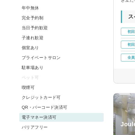
年中無休
ス
完全予約制
当日予約歓迎
初回
子連れ歓迎
初回
個室あり
プライベートサロン
全員
駐車場あり
ペット可
喫煙可
クレジットカード可
QR・バーコード決済可
電子マネー決済可
Jou
バリアフリー