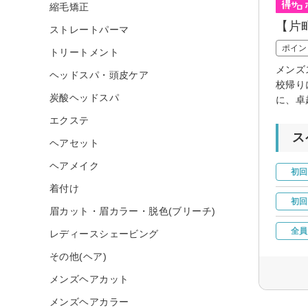
縮毛矯正
【片町
ストレートパーマ
ポイン
トリートメント
メンズ
ヘッドスパ・頭皮ケア
校帰り
炭酸ヘッドスパ
に、卓
エクステ
ス
ヘアセット
ヘアメイク
初回
着付け
初回
眉カット・眉カラー・脱色(ブリーチ)
全員
レディースシェービング
その他(ヘア)
メンズヘアカット
メンズヘアカラー