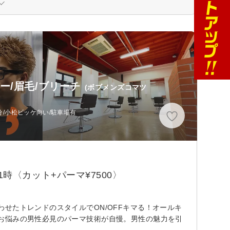
バー/眉毛/ブリーチ
(ボブメンズコマツ
分/小松ビッケ向い/駐車場有
1時〈カット+パーマ¥7500〉
せたトレンドのスタイルでON/OFFキマる！オールキ
お悩みの男性必見のパーマ技術が自慢。男性の魅力を引