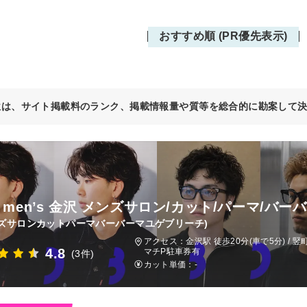
おすすめ順 (PR優先表示)
位は、サイト掲載料のランク、掲載情報量や質等を総合的に勘案して
B men’s 金沢 メンズサロン/カット/パーマ/バー
ズサロンカットパーマバーバーマユゲブリーチ)
アクセス：金沢駅 徒歩20分(車で5分) / 竪
4.8
マチP駐車券有
(3件)
カット単価：
-