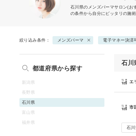
石川県の
メンズパーマ
サロン(お
の条件から自分にピッタリの施
絞り込み条件：
メンズパーマ
電子マネー決済
石川
都道府県から探す
エ
新潟県
長野県
石川県
市
富山県
福井県
石川