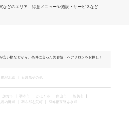
加賀などのエリア、得意メニューや施設・サービスなど
が安い順などから、条件に合った美容院・ヘアサロンをお探しく
能登北部
石川県その他
加賀市
羽咋市
かほく市
白山市
能美市
北郡内灘町
羽咋郡志賀町
羽咋郡宝達志水町