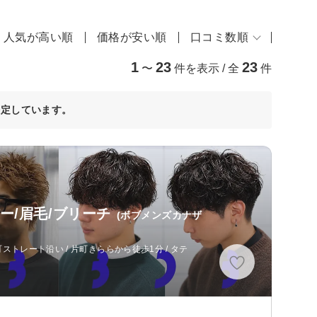
人気が高い順
価格が安い順
口コミ数順
1
23
23
〜
件を表示 / 全
件
決定しています。
バー/眉毛/ブリーチ
(ボブメンズカナザ
町ストレート沿い / 片町きららから徒歩1分 / タテ