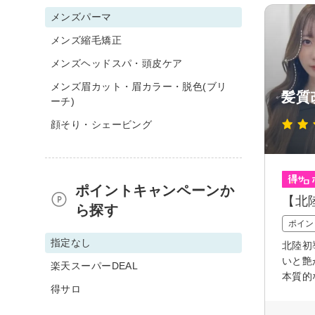
メンズパーマ
メンズ縮毛矯正
メンズヘッドスパ・頭皮ケア
メンズ眉カット・眉カラー・脱色(ブリ
髪質
ーチ)
顔そり・シェービング
ポイントキャンペーンか
【北
ら探す
ポイン
指定なし
北陸初
いと艶
楽天スーパーDEAL
本質的
得サロ