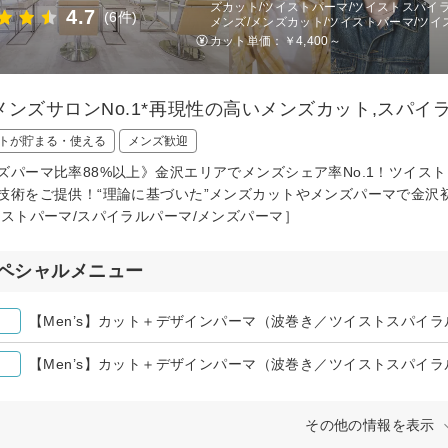
ズカット/ツイストパーマ/ツイストスパイラル
4.7
(6件)
メンズ/メンズカット/ツイストパーマ/ツイ
カット単価：
￥4,400～
メンズサロンNo.1*再現性の高いメンズカット,スパイ
トが貯まる・使える
メンズ歓迎
ズパーマ比率88%以上》金沢エリアでメンズシェア率No.1！ツイ
技術をご提供！“理論に基づいた”メンズカットやメンズパーマで金沢初の
イストパーマ/スパイラルパーマ/メンズパーマ］
ペシャルメニュー
【Men’s】カット＋デザインパーマ（波巻き／ツイストスパイラルも
【Men’s】カット＋デザインパーマ（波巻き／ツイストスパイラルも
その他の情報を表示