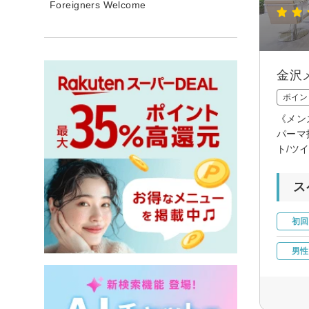
Foreigners Welcome
金沢
ポイン
《メン
パーマ
ト/ツ
ス
初回
男性