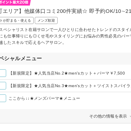
エリア】他媒体口コミ200件実績☆ 即予約OK/10∼21
トが貯まる・使える
メンズ歓迎
スペシャリスト在籍サロンで一人ひとりに合わせたトレンドのスタイル
にも仕事帰りにも◎くせ毛やスタイリングにお悩みの男性必見のパー
越したスキルで応えるヘアサロン。
ペシャルメニュー
【新規限定】★人気当店No.2★men'sカット＋パーマ￥7,500
【新規限定】★人気当店No.3★men'sカット＋ツイストスパイラル
ここから↓↓★メンズパーマ★メニュー
その他の情報を表示