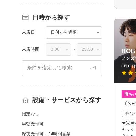
日時から探す
来店日
日付から選択
来店時間
〜
BO
メンズ
6月19
-
条件を指定して検索
件
設備・サービスから探す
《NE
ポイン
指定なし
★完全
早朝受付可
ャッシ
深夜受付可・24時間営業
き立た