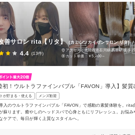
改善サロン rita【リタ】
(カミシツカイゼンサロン リタ)
アクセス：北陸鉄道石川線 馬替駅 徒歩1
4.4
(13件)
カット単価：
￥5,700～
陸初！ウルトラファインバブル「FAVON」導入】髪質
トが貯まる・使える
メンズ歓迎
導入のウルトラファインバブル「FAVON」で感動の素髪体験を。ri
が蘇ります。癒やしのヘッドスパで心身ともにリフレッシュ。お悩み
なケアで、毎日が輝く上質なスタイルへ。