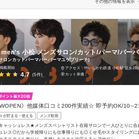
その他の情報を表示
B men’s 小松 メンズサロン/カット/パーマ/バー
サロンカットパーマバーバーマユゲブリーチ)
日掲載開始
アクセス：IRいしかわ鉄道 小松駅 徒歩20
4.7
(5件)
カット単価：
-
WOPEN》他媒体口コミ200件実績☆ 即予約OK/10∼2
トが貯まる・使える
メンズ歓迎
キャッシュレス★メンズスペシャリスト在籍サロンで一人ひとりに合わ
ュレス◎だから学校帰りにも仕事帰りにも◎くせ毛やスタイリングに
せるスタイル作りに、卓越したスキルで応えるヘアサロン。