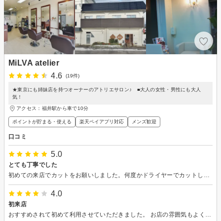
MiLVA atelier
4.6
(19件)
★東京にも姉妹店を持つオーナーのアトリエサロン♪ ■大人の女性・男性にも大人
気！
アクセス：福井駅から車で10分
ポイントが貯まる・使える
楽天ペイアプリ対応
メンズ歓迎
口コミ
5.0
とても丁寧でした
初めての来店でカットをお願いしました。何度かドライヤーでカットした部分を払いながら調整して丁寧に仕上げていただきました。 とても扱いやすいです。ありがとうございました。
4.0
初来店
おすすめされて初めて利用させていただきました。 お店の雰囲気もよく、仕上がりも満足です。担当してくれた店主さんにも髪型の維持の仕方や手入れのことなども教えていただきました、また利用したいです。