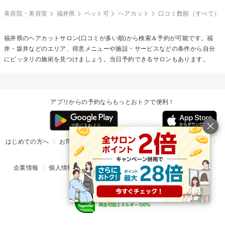
美容院・美容室
福井県
ペット可
ヘアカット
口コミ数順（すべて）
福井県の
ヘアカット
サロン(口コミが多い順)から検索＆予約が可能です。福
井・坂井などのエリア、得意メニューや施設・サービスなどの条件から自分
にピッタリの施術を見つけましょう。当日予約できるサロンもあります。
アプリからの予約ならもっとおトクで便利！
はじめての方へ
お問い合わせ
ヘルプ
リリース情報
利用規約
掲載ご希望のサロン様
企業情報
個人情報保護方針
楽天のサービス一覧
アプリ一覧
© Rakuten Group, Inc.