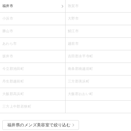
福井市
敦賀市
小浜市
大野市
勝山市
鯖江市
あわら市
越前市
坂井市
吉田郡永平寺町
今立郡池田町
南条郡南越前町
丹生郡越前町
三方郡美浜町
大飯郡高浜町
大飯郡おおい町
三方上中郡若狭町
福井県のメンズ美容室で絞り込む