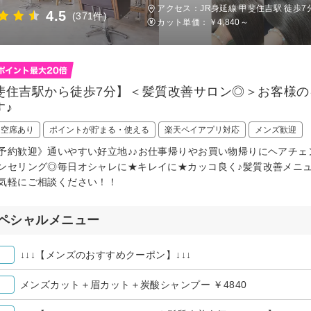
アクセス：JR身延線 甲斐住吉駅 徒歩7
4.5
(371件)
カット単価：
￥4,840～
斐住吉駅から徒歩7分】＜髪質改善サロン◎＞お客様の
す♪
日空席あり
ポイントが貯まる・使える
楽天ペイアプリ対応
メンズ歓迎
予約歓迎》通いやすい好立地♪♪お仕事帰りやお買い物帰りにヘアチ
ンセリング◎毎日オシャレに★キレイに★カッコ良く♪髪質改善メニ
気軽にご相談ください！！
ペシャルメニュー
↓↓↓【メンズのおすすめクーポン】↓↓↓
メンズカット＋眉カット＋炭酸シャンプー ￥4840