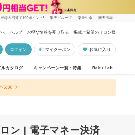
登録＆回答で100ポイント!
楽天グループ
楽天生命
楽天市場
方へ
ヘルプ
お得な情報を受け取る
掲載ご希望のサロン様
ログイン
マイクーポン
お気に入り
イルカタログ
キャンペーン一覧・特集
Raku Lab
5:30
ン | 電子マネー決済