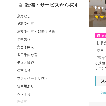
設備・サービスから探す
hair
指定なし
早朝受付可
深夜受付可・24時間営業
年中無休
【甲
完全予約制
◎ 本
当日予約歓迎
【髪を
子連れ歓迎
と技術
サロン
個室あり
プライベートサロン
ス
駐車場あり
全員
ペット可
喫煙可