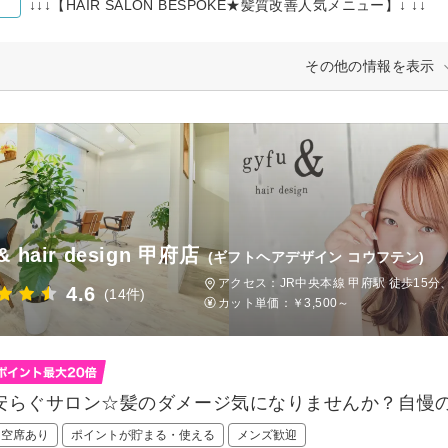
↓↓↓【HAIR SALON BESPOKE★髪質改善人気メニュー】↓ ↓↓
その他の情報を表示
& hair design 甲府店
(ギフトヘアデザイン コウフテン)
アクセス：JR中央本線 甲府駅 徒歩15分、
4.6
(14件)
カット単価：
￥3,500～
安らぐサロン☆髪のダメージ気になりませんか？自慢の
日空席あり
ポイントが貯まる・使える
メンズ歓迎