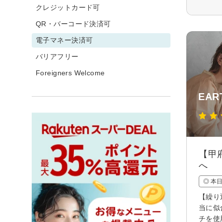
クレジットカード可
QR・バーコード決済可
電子マネー決済可
バリアフリー
Foreigners Welcome
EAR
【甲
へ
◎ 本
【繰り
当に似
チを使