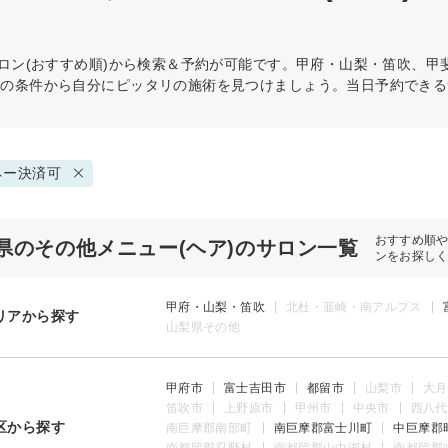
ロン(おすすめ順)から検索＆予約が可能です。甲府・山梨・笛吹、甲
どの条件から自分にピッタリの施術を見つけましょう。当日予約できる
ネー決済可
おすすめ順
県のその他メニュー(ヘア)のサロン一覧
ンをお探し
甲府・山梨・笛吹
北杜・韮崎・南アルプス
リアから探す
山梨県その他
甲府市
富士吉田市
都留市
山梨市
大月
笛吹市
上野原市
甲州市
中央市
西八代
区から探す
南巨摩郡南部町
南巨摩郡富士川町
中巨摩郡
南都留郡忍野村
南都留郡山中湖村
南都留郡