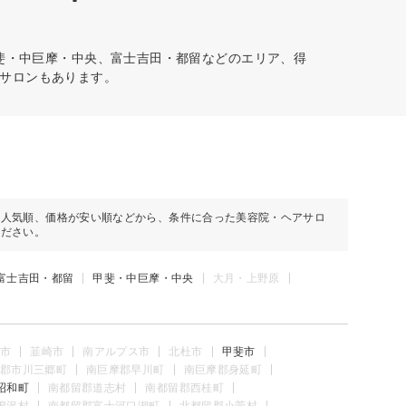
斐・中巨摩・中央、富士吉田・都留などのエリア、得
サロンもあります。
や人気順、価格が安い順などから、条件に合った美容院・ヘアサロ
ください。
富士吉田・都留
甲斐・中巨摩・中央
大月・上野原
市
韮崎市
南アルプス市
北杜市
甲斐市
郡市川三郷町
南巨摩郡早川町
南巨摩郡身延町
昭和町
南都留郡道志村
南都留郡西桂町
鳴沢村
南都留郡富士河口湖町
北都留郡小菅村