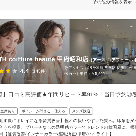
その他の情報を表示
TH coiffure beauté 甲府昭和店
(アース コアフュール
アクセス：JR身延線 常永駅 徒歩15分,
4.4
(145件)
カット単価：
￥5,500～
府】口コミ高評価★年間リピート率91%！当日予約◎
日空席あり
ポイントが貯まる・使える
メンズ歓迎
返す度にキレイになる髪質改善】憧れの扱いやすい艶髪へ。印象を変
合うを提案。ブリーチなしの透明感カラーでトレンドの韓国風に。根
用【髪質改善/インナーカラー/縮毛矯正/甲府/ハイライト】