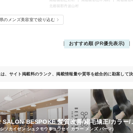
北都留郡丹波山村
県のメンズ美容室で絞り込む
おすすめ順 (PR優先表示)
位は、サイト掲載料のランク、掲載情報量や質等を総合的に勘案して
R SALON BESPOKE 髪質改善/縮毛矯正/カラー
ミシツカイゼン シュクモウキョウセイ カラー メンズ パーマ)