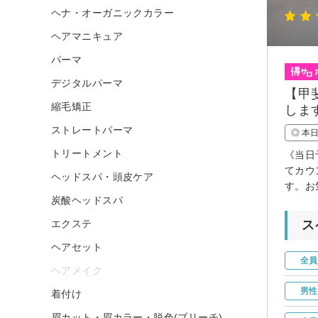
ヘナ・オーガニックカラー
ヘアマニキュア
パーマ
デジタルパーマ
【甲
縮毛矯正
しま
ストレートパーマ
◎ 本
トリートメント
《当日
てカウ
ヘッドスパ・頭皮ケア
す。お
炭酸ヘッドスパ
エクステ
ス
ヘアセット
全員
ヘアメイク
男性
着付け
眉カット・眉カラー・脱色(ブリーチ)