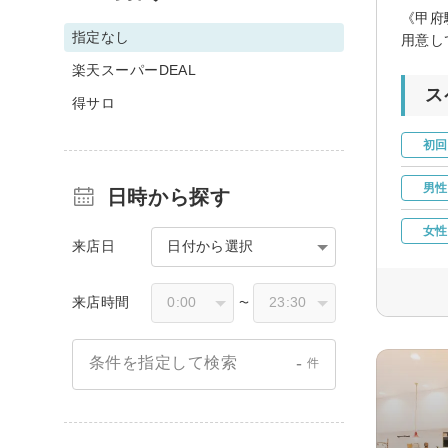
《甲府
指定なし
用意し
楽天スーパーDEAL
ス
得サロ
初回
男性
日時から探す
女性
来店日
日付から選択
来店時間
〜
-
条件を指定して検索
件