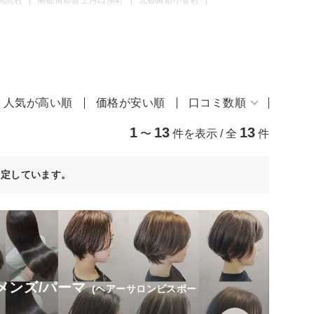
人気が高い順
価格が安い順
口コミ数順
1
13
13
〜
件を表示 / 全
件
決定しています。
/メンズ/パーマ
(ヘアーサロンビスポー