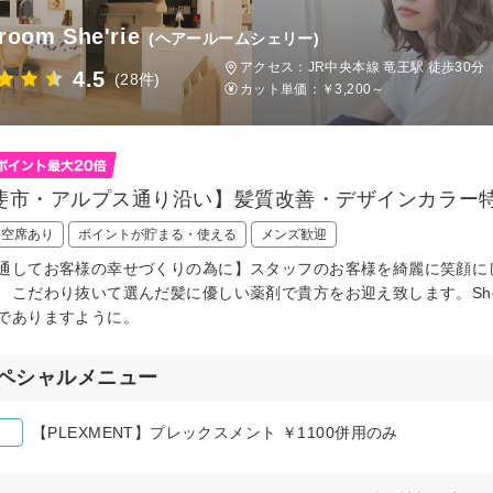
 room She'rie
(ヘアールームシェリー)
アクセス：JR中央本線 竜王駅 徒歩30分
4.5
(28件)
カット単価：
￥3,200～
斐市・アルプス通り沿い】髪質改善・デザインカラー
日空席あり
ポイントが貯まる・使える
メンズ歓迎
通してお客様の幸せづくりの為に】スタッフのお客様を綺麗に笑顔に
、こだわり抜いて選んだ髪に優しい薬剤で貴方をお迎え致します。She
でありますように。
ペシャルメニュー
【PLEXMENT】プレックスメント ￥1100併用のみ