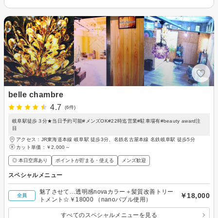
belle chambre
4.7
(6件)
岐阜駅徒歩３分★当日予約可能#メンズOK#22時迄営業#駐車場有#beauty award注
目
アクセス：JR東海道本線 岐阜駅 徒歩3分、名鉄名古屋本線 名鉄岐阜駅 徒歩5分
カット単価：
￥2,000～
◎ 本日空席あり
ポイントが貯まる・使える
メンズ歓迎
スペシャルメニュー
魅了させて…透明感novaカラー＋髪質改善トリー
￥18,000
全員
トメント☆￥18000 （nanoバブル使用）
すべてのスペシャルメニューを見る