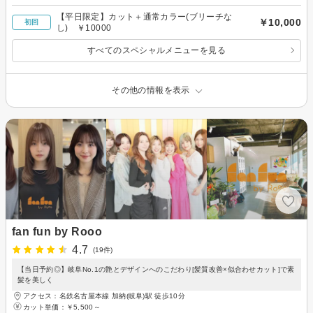
【平日限定】カット＋通常カラー(ブリーチな
￥10,000
初回
し) ￥10000
すべてのスペシャルメニューを見る
その他の情報を表示
fan fun by Rooo
4.7
(19件)
【当日予約◎】岐阜No.1の艶とデザインへのこだわり[髪質改善×似合わせカット]で素
髪を美しく
アクセス：名鉄名古屋本線 加納(岐阜)駅 徒歩10分
カット単価：
￥5,500～