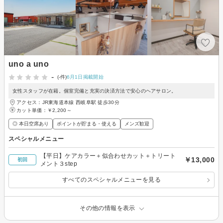
uno a uno
-
(-件)
6月1日掲載開始
女性スタッフが在籍。個室完備と充実の決済方法で安心のヘアサロン。
アクセス：JR東海道本線 西岐阜駅 徒歩30分
カット単価：
￥2,200～
◎ 本日空席あり
ポイントが貯まる・使える
メンズ歓迎
スペシャルメニュー
【平日】ケアカラー＋似合わせカット＋トリート
￥13,000
初回
メント３step
すべてのスペシャルメニューを見る
その他の情報を表示