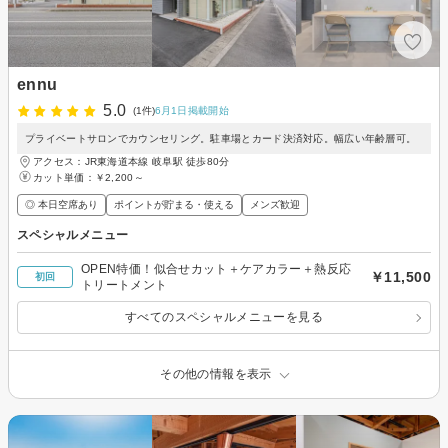
ennu
5.0
(1件)
6月1日掲載開始
プライベートサロンでカウンセリング。駐車場とカード決済対応。幅広い年齢層可。
アクセス：JR東海道本線 岐阜駅 徒歩80分
カット単価：
￥2,200～
◎ 本日空席あり
ポイントが貯まる・使える
メンズ歓迎
スペシャルメニュー
OPEN特価！似合せカット＋ケアカラー＋熱反応
￥11,500
初回
トリートメント
すべてのスペシャルメニューを見る
その他の情報を表示