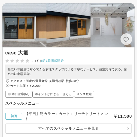
case 大垣
-
(-件)
6月1日掲載開始
幅広い年齢層に対応できる女性スタッフによる丁寧なサービス。個室完備で安心。広
めの駐車場完備。
アクセス：養老鉄道養老線 美濃青柳駅 徒歩30分
カット単価：
￥2,200～
◎ 本日空席あり
ポイントが貯まる・使える
メンズ歓迎
スペシャルメニュー
【平日】艶カラー＋カット＋リッチトリートメン
￥11,500
初回
ト
すべてのスペシャルメニューを見る