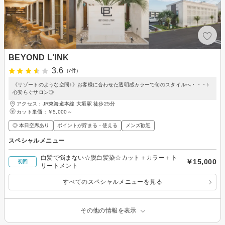
BEYOND L’INK
3.6
(7件)
《リゾートのような空間♪》お客様に合わせた透明感カラーで旬のスタイルへ・・・♪
心安らぐサロン◎
アクセス：JR東海道本線 大垣駅 徒歩25分
カット単価：
￥5,000～
◎ 本日空席あり
ポイントが貯まる・使える
メンズ歓迎
スペシャルメニュー
白髪で悩まない☆脱白髪染☆カット＋カラー＋ト
￥15,000
初回
リートメント
すべてのスペシャルメニューを見る
その他の情報を表示