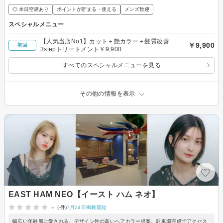
◎ 本日空席あり
ポイントが貯まる・使える
メンズ歓迎
スペシャルメニュー
【人気当店No1】カット＋艶カラー＋髪質改善
￥9,900
初回
3stepトリートメント￥9,900
すべてのスペシャルメニューを見る
その他の情報を表示
EAST HAM NEO【イースト ハム ネオ】
-
(-件)
7月24日掲載開始
幅広い年齢層に愛される、デザイン性の高いヘアカラー提案。駐車場完備でアクセス