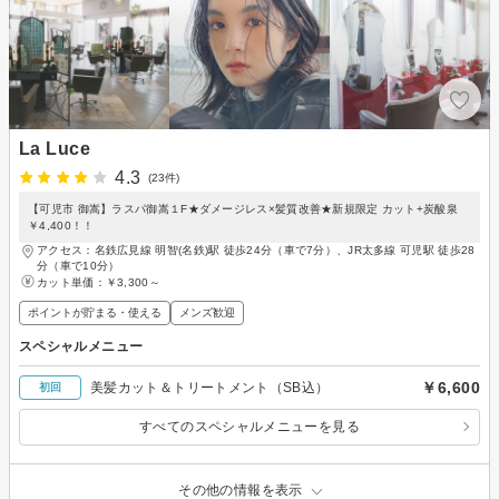
La Luce
4.3
(23件)
【可児市 御嵩】ラスパ御嵩１F★ダメージレス×髪質改善★新規限定 カット+炭酸泉
￥4,400！！
アクセス：名鉄広見線 明智(名鉄)駅 徒歩24分（車で7分）、JR太多線 可児駅 徒歩28
分（車で10分）
カット単価：
￥3,300～
ポイントが貯まる・使える
メンズ歓迎
スペシャルメニュー
￥6,600
美髪カット＆トリートメント（SB込）
初回
すべてのスペシャルメニューを見る
その他の情報を表示