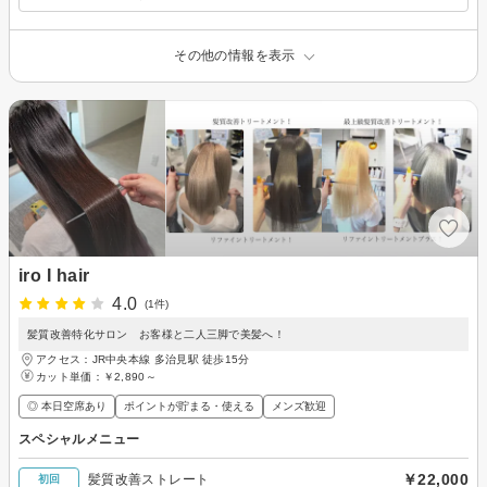
その他の情報を表示
iro I hair
4.0
(1件)
髪質改善特化サロン お客様と二人三脚で美髪へ！
アクセス：JR中央本線 多治見駅 徒歩15分
カット単価：
￥2,890～
◎ 本日空席あり
ポイントが貯まる・使える
メンズ歓迎
スペシャルメニュー
￥22,000
髪質改善ストレート
初回