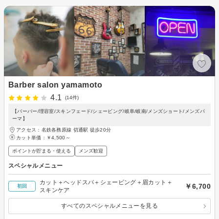
Barber salon yamamoto
4.1
(14件)
【バーバー/理容室/スキンフェード/シェービング/岐阜/岐南/メンズショート/メンズパ
ーマ】
アクセス：名鉄各務原線 切通駅 徒歩20分
カット単価：
￥4,500～
ポイントが貯まる・使える
メンズ歓迎
スペシャルメニュー
カット＋ヘッドスパ＋シェービング＋眉カット＋
￥6,700
初回
スキンケア
すべてのスペシャルメニューを見る