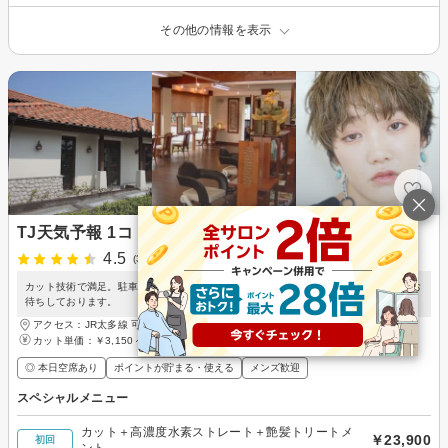
その他の情報を表示
TJ天気予報 1コ 可児店
4.5
(3件)
カット技術で満足。駐車場完備で快適、子連れもOK。幅広い客層対応可。ご来店をお
待ちしております。
アクセス：JR太多線 可児駅 徒歩20分
カット単価：
￥3,150～
◎ 本日空席あり
ポイントが貯まる・使える
メンズ歓迎
スペシャルメニュー
カット＋高濃度水素ストレート＋艶髪トリートメ
￥23,900
初回