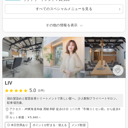
すべてのスペシャルメニューを見る
その他の情報を表示
LIV
5.0
(1件)
脱白髪染めと髪質改善トリートメントで美しい髪へ。少人数制プライベートサロン。
駐車場完備。
アクセス：JR東海道本線 西岐阜駅 徒歩12分（バス停『市橋コミセン前』から徒歩3
分）
カット単価：
￥5,940～
◎ 本日空席あり
ポイントが貯まる・使える
メンズ歓迎