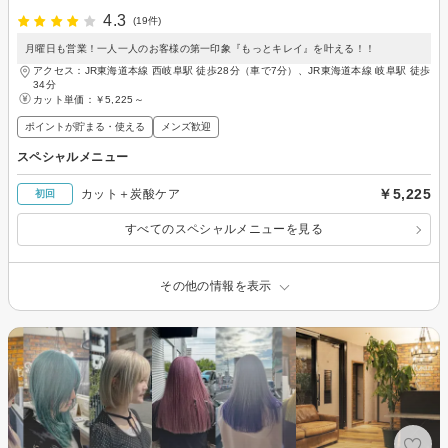
4.3
(19件)
月曜日も営業！一人一人のお客様の第一印象『もっとキレイ』を叶える！！
アクセス：JR東海道本線 西岐阜駅 徒歩28分（車で7分）、JR東海道本線 岐阜駅 徒歩
34分
カット単価：
￥5,225～
ポイントが貯まる・使える
メンズ歓迎
スペシャルメニュー
￥5,225
カット＋炭酸ケア
初回
すべてのスペシャルメニューを見る
その他の情報を表示