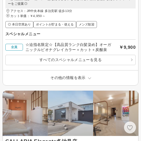
ーをご提案◎
アクセス：JR中央本線 多治見駅 徒歩13分
カット単価：
￥4,950～
◎ 本日空席あり
ポイントが貯まる・使える
メンズ歓迎
スペシャルメニュー
☆迫指名限定☆【高品質ランク白髪染め】オーガ
￥9,900
全員
ニックルビオナグレイカラー＋カット＋炭酸泉
すべてのスペシャルメニューを見る
その他の情報を表示