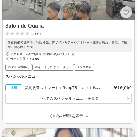
Salon de Qualia
-
(-件)
個室完備で駐車場も利用可能。デザインカラーやストレート施術が得意。幅広い年齢
層に愛される空間。
アクセス：名鉄竹鼻線 柳津(岐阜)駅 徒歩10分
カット単価：
￥3,850～
◎ 本日空席あり
ポイントが貯まる・使える
メンズ歓迎
スペシャルメニュー
￥19,000
髪質改善ストレート＋5stepTR（カット込み）
全員
すべてのスペシャルメニューを見る
その他の情報を表示