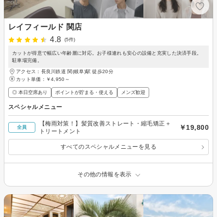
レイフィールド 関店
4.8
(5件)
カットが得意で幅広い年齢層に対応。お子様連れも安心の設備と充実した決済手段。
駐車場完備。
アクセス：長良川鉄道 関(岐阜)駅 徒歩20分
カット単価：
￥4,950～
◎ 本日空席あり
ポイントが貯まる・使える
メンズ歓迎
スペシャルメニュー
【梅雨対策！】髪質改善ストレート・縮毛矯正＋
￥19,800
全員
トリートメント
すべてのスペシャルメニューを見る
その他の情報を表示