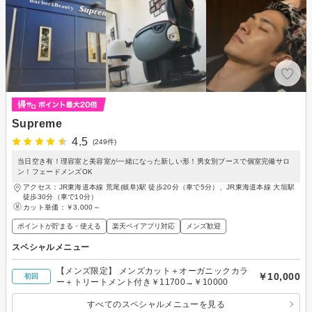
Supreme
4.5
(249件)
当日空き有！理容室と美容室が一緒になった新しい形！男女別ブースで個室完備サロ
ン！フェードメンズOK
アクセス：JR東海道本線 荒尾(岐阜)駅 徒歩20分（車で5分）、JR東海道本線 大垣駅
徒歩30分（車で10分）
カット単価：
￥3,000～
ポイントが貯まる・使える
楽天ペイアプリ対応
メンズ歓迎
スペシャルメニュー
【メンズ限定】 メンズカット＋オーガニックカラ
￥10,000
初回
ー＋トリートメント付き￥11700→￥10000
すべてのスペシャルメニューを見る