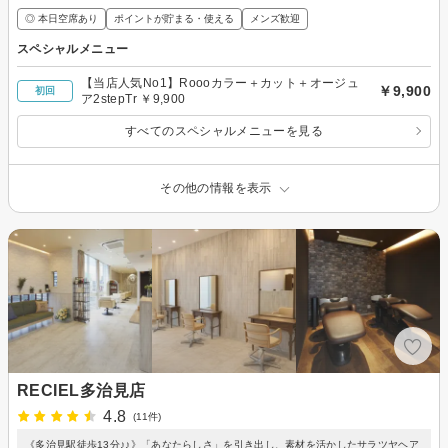
◎ 本日空席あり
ポイントが貯まる・使える
メンズ歓迎
スペシャルメニュー
【当店人気No1】Roooカラー＋カット＋オージュ
￥9,900
初回
ア2stepTr ￥9,900
すべてのスペシャルメニューを見る
その他の情報を表示
RECIEL多治見店
4.8
(11件)
《多治見駅徒歩13分♪♪》「あなたらしさ」を引き出し、素材を活かしたサラツヤヘア