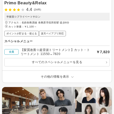
Primo Beauty&Relax
4.4
(24件)
半個室☆プライベートサロン
アクセス：名鉄各務原線 各務原市役所前駅 徒歩8分
カット単価：
￥1,100～
ポイントが貯まる・使える
楽天ペイアプリ対応
スペシャルメニュー
【髪質改善☆超音波トリートメント】カット・ト
￥7,820
全員
リートメント 11550→7820
すべてのスペシャルメニューを見る
その他の情報を表示