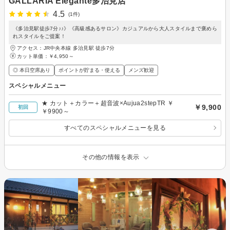
GALLARIA Elegante多治見店
4.5
(1件)
《多治見駅徒歩7分♪♪》《高級感あるサロン》カジュアルから大人スタイルまで褒めら
れスタイルをご提案！
アクセス：JR中央本線 多治見駅 徒歩7分
カット単価：
￥4,950～
◎ 本日空席あり
ポイントが貯まる・使える
メンズ歓迎
スペシャルメニュー
★ カット＋カラー＋超音波×Aujua2stepTR ￥
￥9,900
初回
￥9900～
すべてのスペシャルメニューを見る
その他の情報を表示