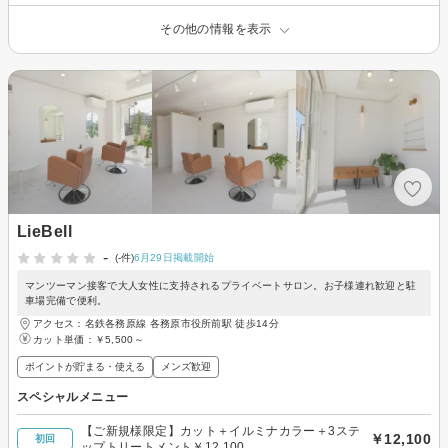
その他の情報を表示
LieBell
-
(-件)
6月29日掲載開始
マンツーマン接客で大人女性に支持されるプライベートサロン。お子様連れ歓迎と駐
車場完備で便利。
アクセス：名鉄各務原線 各務原市役所前駅 徒歩14分
カット単価：
￥5,500～
ポイントが貯まる・使える
メンズ歓迎
スペシャルメニュー
【ご新規様限定】カット＋イルミナカラー＋3ステ
￥12,100
初回
ップトリートメント￥12,100