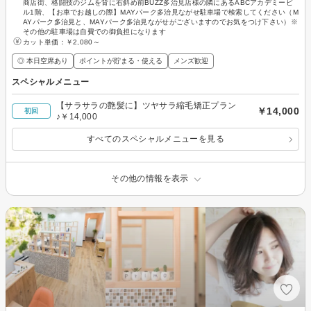
商店街、格闘技のジムを背に右斜め前BUZZ多治見店様の隣にあるABCアカデミービ
ル1階、【お車でお越しの際】MAYパーク多治見ながせ駐車場で検索してください（M
AYパーク多治見と、MAYパーク多治見ながせがございますのでお気をつけ下さい）※
その他の駐車場は自費での御負担になります
カット単価：
￥2,080～
◎ 本日空席あり
ポイントが貯まる・使える
メンズ歓迎
スペシャルメニュー
【サラサラの艶髪に】ツヤサラ縮毛矯正プラン
￥14,000
初回
♪￥14,000
すべてのスペシャルメニューを見る
その他の情報を表示