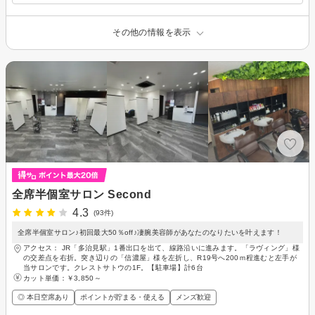
その他の情報を表示
全席半個室サロン Second
4.3
(93件)
全席半個室サロン♪初回最大50％off♪凄腕美容師があなたのなりたいを叶えます！
アクセス： JR「多治見駅」1番出口を出て、線路沿いに進みます。「ラヴィング」様
の交差点を右折。突き辺りの「信濃屋」様を左折し、R19号へ200ｍ程進むと左手が
当サロンです。クレストサトウの1F。【駐車場】計6台
カット単価：
￥3,850～
◎ 本日空席あり
ポイントが貯まる・使える
メンズ歓迎