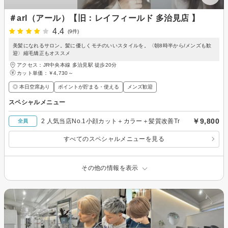
＃arl（アール）【旧：レイフィールド 多治見店 】
4.4
(9件)
美髪になれるサロン。髪に優しくモチのいいスタイルを。〈朝8時半から/メンズも歓
迎〉縮毛矯正もオススメ
アクセス：JR中央本線 多治見駅 徒歩20分
カット単価：
￥4,730～
◎ 本日空席あり
ポイントが貯まる・使える
メンズ歓迎
スペシャルメニュー
￥9,800
2 人気当店No.1小顔カット＋カラー＋髪質改善Tr
全員
すべてのスペシャルメニューを見る
その他の情報を表示