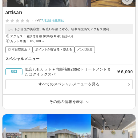
artisan
-
(-件)
7月1日掲載開始
カットが自慢の美容室。幅広い年齢に対応。駐車場完備でアクセス便利。
アクセス：名鉄竹鼻線 柳津(岐阜)駅 徒歩4分
カット単価：
￥5,100～
◎ 本日空席あり
ポイントが貯まる・使える
メンズ歓迎
スペシャルメニュー
似合わせカット＋内部補修2stepトリートメントま
￥6,000
初回
たはクイックスパ
すべてのスペシャルメニューを見る
その他の情報を表示